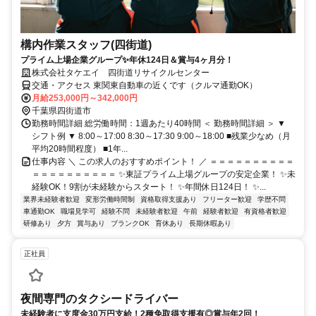
構内作業スタッフ(四街道)
プライム上場企業グループ✨年休124日＆賞与4ヶ月分！
株式会社タケエイ 四街道リサイクルセンター
交通・アクセス 東関東自動車の近くです（クルマ通勤OK）
月給253,000円～342,000円
千葉県四街道市
勤務時間詳細 総労働時間：1週あたり40時間 ＜ 勤務時間詳細 ＞ ▼
シフト例 ▼ 8:00～17:00 8:30～17:30 9:00～18:00 ■残業少なめ（月
平均20時間程度） ■1年...
仕事内容 ＼ この求人のおすすめポイント！ ／ ＝＝＝＝＝＝＝＝＝＝
＝＝＝＝＝＝＝＝＝＝ ✨東証プライム上場グループの安定企業！ ✨未
経験OK！9割が未経験からスタート！ ✨年間休日124日！ ✨...
業界未経験者歓迎
変形労働時間制
資格取得支援あり
フリーター歓迎
学歴不問
車通勤OK
職場見学可
経験不問
未経験者歓迎
午前
経験者歓迎
有資格者歓迎
研修あり
夕方
賞与あり
ブランクOK
育休あり
長期休暇あり
正社員
夜間専門のタクシードライバー
未経験者に支度金30万円支給！2種免取得支援有◎賞与年2回！