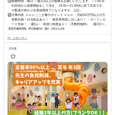
勤務時間・曜日: ✅週2日以上の勤務をお願いいたします。 ✅7:00 or
8:00頃から就業開始をして頂き、 19:00〜21:00頃に終了目安です。
※配達が終わり次第就業終了になりますが、上記...
仕事内容: ≫≫≫ ここが魅力ポイント ≪≪≪ ・月給50万円以上の方
多数在籍！日当保証あり！ ・格安車両貸し出しあり！ ・ガソリンカ
ード支給！ ・週払い・前借り制度あり！（手数料無料） ・週2日〜...
変形労働時間制
即日勤務OK
週2・3日からOK
同じ企業の求人
正社員