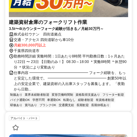
建築資材倉庫のフォークリフト作業
3.5t〜4tカウンターフォーク経験が活きる／月給30万円～
株式会社ウナン 四街道拠点
交通・アクセス 四街道駅から車10分
月給300,000円以上
千葉県四街道市
勤務時間詳細 実働時間：1日あたり8時間 平均勤務日数：1ヶ月あた
り22日 〜 23日 【日勤のみ！】 08:30～18:00 ＊実働8時間 ＊休憩90
分 ＊状況により変動あり
仕事内容 ━━━━━━━━━━━━━━━━ フォーク経験を、もっ
と安定した環境で。 ━━━━━━━━━━━━━━━━ 創業50年以
上の安定企業で、建築資材の入出庫スタッフを募集します。 「夜勤
から日勤...
制服あり
業界未経験者歓迎
変形労働時間制
資格取得支援あり
フリーター歓迎
バイク通勤OK
学歴不問
車通勤OK
転勤なし
経験者歓迎
有資格者歓迎
研修あり
賞与あり
ブランクOK
交通費支給
長期歓迎
長期休暇あり
アルバイト・パート