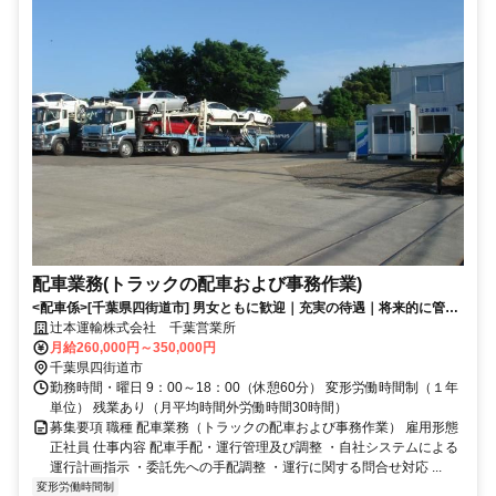
配車業務(トラックの配車および事務作業)
<配車係>[千葉県四街道市] 男女ともに歓迎｜充実の待遇｜将来的に管理
職を目指す方も歓迎！
辻本運輸株式会社 千葉営業所
月給260,000円～350,000円
千葉県四街道市
勤務時間・曜日 9：00～18：00（休憩60分） 変形労働時間制（１年
単位） 残業あり（月平均時間外労働時間30時間）
募集要項 職種 配車業務（トラックの配車および事務作業） 雇用形態
正社員 仕事内容 配車手配・運行管理及び調整 ・自社システムによる
運行計画指示 ・委託先への手配調整 ・運行に関する問合せ対応 ...
変形労働時間制