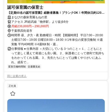
認可保育園の保育士
【定員60名の認可保育園】経験者募集！ブランクOK！年間休日約120日
♪キャリアアップも充実
まなびの森保育園もねの里
アクセス JR総武線「物井駅」より徒歩6分
月給230,000円～290,000円
千葉県四街道市
時間帯 昼、夕方・夜 勤務曜日・時間 【開園時間】 平日7:00～20:00
土曜日7:00～19:00 日曜日8:00～18:00 ※1年単位の変形労働制 ※週
実働 平均40時間 ※4週8休制・週...
仕事情報 ● 仕事内容 ＜大切にしている３つのこと＞１、こどもにと
って楽しく通えて発達にも良い園。２、保護者にとって便利で気持ち
をわかってくれる園。３、先生たちにとっては働くやりがいにあふ
れ、成長で...
変形労働時間制
交通費支給
同じ企業の求人
正社員