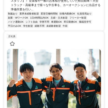
スタッフ】！ 企業様や一般のお客様が使用していた軽自動車～大型
トラック・高級車まで様々な中古車を、カーオークションに出品する
準備作業を行い...
制服あり
業界未経験者歓迎
変形労働時間制
扶養内勤務OK
社員登用あり
副業・WワークOK
1日4時間以内OK
主婦・主夫歓迎
フリーター歓迎
バイク通勤OK
シフト自由
学歴不問
車通勤OK
即日勤務OK
職場見学可
平日のみOK
学生歓迎
経験不問
未経験者歓迎
午前
正社員