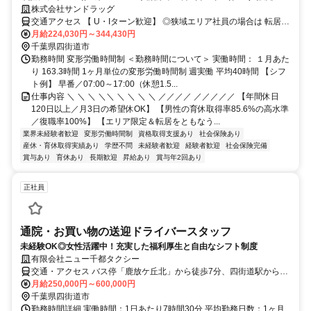
マなし／年収例32歳SV816万円／販促企画～商品管理など店舗運営がメ
株式会社サンドラッグ
インの仕事
交通アクセス 【 U・Iターン歓迎】 ◎狭域エリア社員の場合は 転居を
伴う転勤はありません。 ◎マイカー通勤OK
月給224,030円～344,430円
千葉県四街道市
勤務時間 変形労働時間制 ＜勤務時間について＞ 実働時間： １月あた
り 163.3時間 1ヶ月単位の変形労働時間制 週実働 平均40時間 【シフ
ト例】 早番／07:00～17:00（休憩1.5...
仕事内容 ＼ ＼ ＼ ＼＼ ＼ ＼ ＼ ＼ ／／／／ ／／／／／ 【年間休日
120日以上／月3日の希望休OK】 【男性の育休取得率85.6%の高水準
／復職率100%】 【エリア限定＆転居をともなう...
業界未経験者歓迎
変形労働時間制
資格取得支援あり
社会保険あり
産休・育休取得実績あり
学歴不問
未経験者歓迎
経験者歓迎
社会保険完備
賞与あり
育休あり
長期歓迎
昇給あり
賞与年2回あり
正社員
通院・お買い物の送迎ドライバースタッフ
未経験OK◎女性活躍中！充実した福利厚生と自由なシフト制度
有限会社ニュー千都タクシー
交通・アクセス バス停「鹿放ケ丘北」から徒歩7分、四街道駅から徒
歩45分
月給250,000円～600,000円
千葉県四街道市
勤務時間詳細 実働時間：1日あたり7時間30分 平均勤務日数：1ヶ月