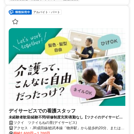
アルバイト・パート
デイサービスでの看護スタッフ
未経験者歓迎/経験不問/研修制度充実/夜勤なし【ツクイのデイサービス/
看護スタッフ求人】
ツクイ ツクイもねの里(デイサービス)
アクセス ・JR成田線/総武本線「物井駅」から徒歩約20分、または京
成バス千葉イースト乗車「もねの里」下車徒歩約2分
時給1,600円～1,700円