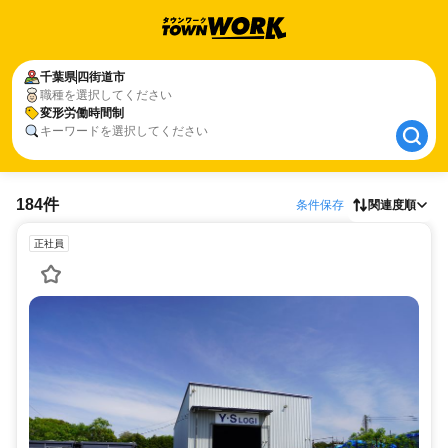
千葉県
千葉県
四街道市
四街道市
職種を選択してください
変形労働時間制
変形労働時間制
キーワードを選択してください
184件
条件保存
関連度順
正社員