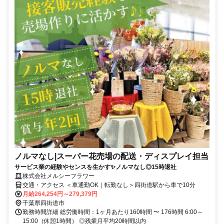
ノルマなし|スーパー花売場の配送・ディスプレイ担当
サービス業の経験やセンスを生かす✨ノルマなし◎15時退社
株式会社メルシーフラワー
交通・アクセス ＜車通勤OK｜転勤なし＞四街道駅から車で10分
月給264,254円～279,379円
千葉県四街道市
勤務時間詳細 総労働時間：1ヶ月あたり160時間 〜 176時間 6:00～
15:00（休憩1時間） ◎残業月平均20時間以内