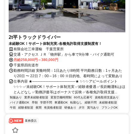
2t平トラックドライバー
未経験OK！サポート体制充実♪各種免許取得支援制度有！
有限会社三幸運輸 千葉営業所
交通・アクセス ＪＲ「物井駅」から車で9分/車・バイク通勤可
月給258,000円～380,000円
千葉県四街道市
勤務時間詳細 実働時間：1日あたり8時間 平均勤務日数：1ヶ月あた
り20日 〜 22日 7：00～16：00 ※目的地、着時間によって変動あり
仕事内容 ★────────────────★ ✨✨✨アピールポイント
✨✨✨ ✅未経験OK！サポート体制充実 ✅経験者優遇 ✅長距離運転はほ
とんどなし ✅勤務評価等はボーナスで反映 ✅各種免許取得支援...
制服あり
業界未経験者歓迎
変形労働時間制
60代も応募可
資格取得支援あり
バイク通勤OK
早朝
学歴不問
車通勤OK
転勤なし
経験不問
未経験者歓迎
午前
経験者歓迎
夜間
有資格者歓迎
研修あり
夕方
賞与あり
ブランクOK
業務委託