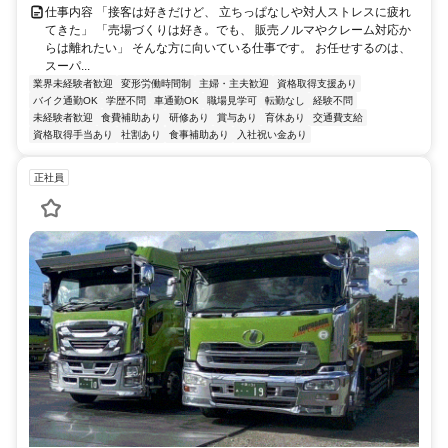
仕事内容 「接客は好きだけど、 立ちっぱなしや対人ストレスに疲れ
てきた」 「売場づくりは好き。でも、 販売ノルマやクレーム対応か
らは離れたい」 そんな方に向いている仕事です。 お任せするのは、
スーパ...
業界未経験者歓迎
変形労働時間制
主婦・主夫歓迎
資格取得支援あり
バイク通勤OK
学歴不問
車通勤OK
職場見学可
転勤なし
経験不問
未経験者歓迎
食費補助あり
研修あり
賞与あり
育休あり
交通費支給
資格取得手当あり
社割あり
食事補助あり
入社祝い金あり
正社員