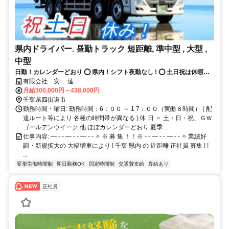
県内ドライバー. 昼勤トラック 短距離, 準中型 , 大型 ,
中型
日勤！カレンダーどおり ⭕ 県内！シフト夜勤なし ! ⭕ 土日祝は休暇！
✨ 普通免許OK！千葉市, 佐倉, 四街道の近距離
有限会社 安 達
月給300,000円～438,000円
千葉県四街道市
勤務時間・曜日: 勤務時間：6：００ ～ 1 7：００（実働８時間） ( 配
達ルート等により 各種の時間帯が異なる ) 休 日 ＝ 土・日・祝、ＧＷ
ゴールデンウイーク 他 ほぼカレンダーどおり 夏季...
仕事内容: ― - - ― - - ― - - ✧ ※ 募 集 ！！※ - - ― - - ― - - ✧ 業績好
調・新規拡大の 大幅増車により ! 千葉 県内 の 近距離 正社員 募集 ! !
...
変形労働時間制
即日勤務OK
固定時間制
交通費支給
昇給あり
正社員