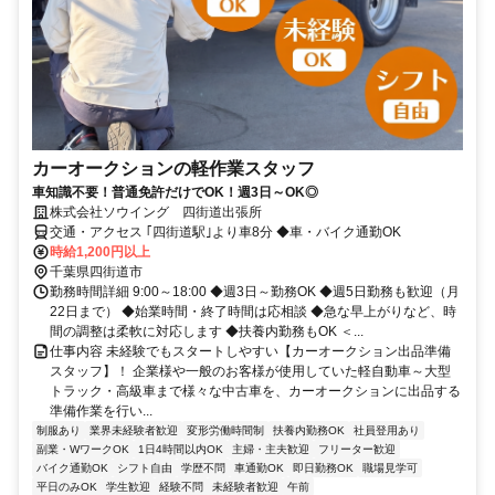
カーオークションの軽作業スタッフ
車知識不要！普通免許だけでOK！週3日～OK◎
株式会社ソウイング 四街道出張所
交通・アクセス ｢四街道駅｣より車8分 ◆車・バイク通勤OK
時給1,200円以上
千葉県四街道市
勤務時間詳細 9:00～18:00 ◆週3日～勤務OK ◆週5日勤務も歓迎（月
22日まで） ◆始業時間・終了時間は応相談 ◆急な早上がりなど、時
間の調整は柔軟に対応します ◆扶養内勤務もOK ＜...
仕事内容 未経験でもスタートしやすい【カーオークション出品準備
スタッフ】！ 企業様や一般のお客様が使用していた軽自動車～大型
トラック・高級車まで様々な中古車を、カーオークションに出品する
準備作業を行い...
制服あり
業界未経験者歓迎
変形労働時間制
扶養内勤務OK
社員登用あり
副業・WワークOK
1日4時間以内OK
主婦・主夫歓迎
フリーター歓迎
バイク通勤OK
シフト自由
学歴不問
車通勤OK
即日勤務OK
職場見学可
平日のみOK
学生歓迎
経験不問
未経験者歓迎
午前