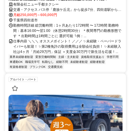
有限会社ニュー千都タクシー
交通・アクセス バス停「鹿放ケ丘北」から徒歩7分、四街道駅から徒
歩45分
月給250,000円～600,000円
千葉県四街道市
勤務時間詳細 総労働時間：1ヶ月あたり172時間 〜 172時間 勤務時
間：基本16:00〜翌1:00 （休憩2時間30分） ＊夜間専門の勤務形態で
す ＊出勤時間は1時間ごとに 選択可能 └例：...
仕事内容 ＼＼＼ オススメポイント！ ／／／ ✨未経験・ペーパードラ
イバーも歓迎！ ✨第2種免許の取得費用は全額会社負担！ ✨未経験入
社は4ヶ月「月給29万円」保証 ＋支度金30万円で新生活を応援！...
業界未経験者歓迎
変形労働時間制
主婦・主夫歓迎
資格取得支援あり
学歴不問
車通勤OK
職場見学可
転勤なし
経験不問
未経験者歓迎
経験者歓迎
有資格者歓迎
ブランクOK
交通費支給
アルバイト・パート