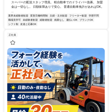
スーパーの配送スタッフ増員。 軽自動車でのドライバー急募。 加盟
金は一切なし。 日額保障ありで安心。 普通自動車免許があればOK。
...
業界未経験者歓迎
変形労働時間制
主婦・主夫歓迎
フリーター歓迎
学歴不問
職場見学可
未経験者歓迎
経験者歓迎
残業なし
週払いOK
ブランクOK
シフト制
友達と応募OK
正社員