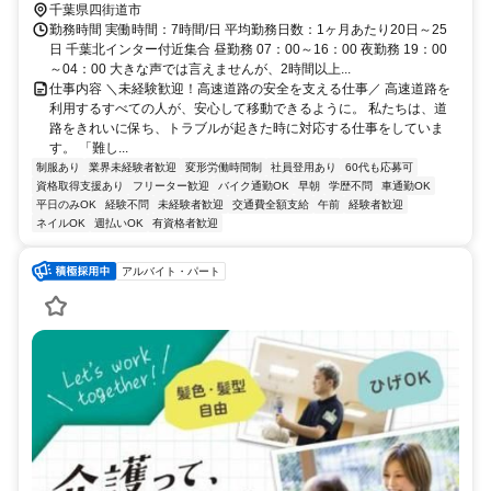
千葉県四街道市
勤務時間 実働時間：7時間/日 平均勤務日数：1ヶ月あたり20日～25
日 千葉北インター付近集合 昼勤務 07：00～16：00 夜勤務 19：00
～04：00 大きな声では言えませんが、2時間以上...
仕事内容 ＼未経験歓迎！高速道路の安全を支える仕事／ 高速道路を
利用するすべての人が、安心して移動できるように。 私たちは、道
路をきれいに保ち、トラブルが起きた時に対応する仕事をしていま
す。 「難し...
制服あり
業界未経験者歓迎
変形労働時間制
社員登用あり
60代も応募可
資格取得支援あり
フリーター歓迎
バイク通勤OK
早朝
学歴不問
車通勤OK
平日のみOK
経験不問
未経験者歓迎
交通費全額支給
午前
経験者歓迎
ネイルOK
週払いOK
有資格者歓迎
アルバイト・パート