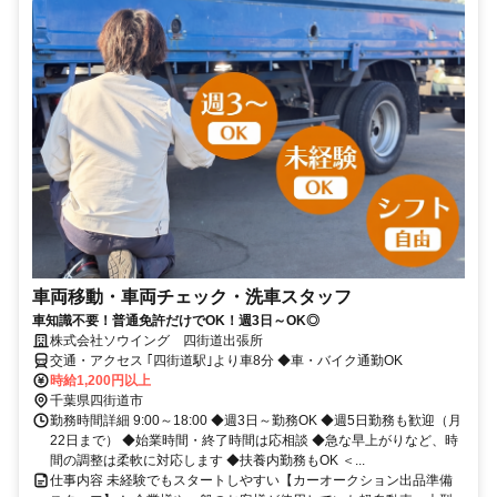
車両移動・車両チェック・洗車スタッフ
車知識不要！普通免許だけでOK！週3日～OK◎
株式会社ソウイング 四街道出張所
交通・アクセス ｢四街道駅｣より車8分 ◆車・バイク通勤OK
時給1,200円以上
千葉県四街道市
勤務時間詳細 9:00～18:00 ◆週3日～勤務OK ◆週5日勤務も歓迎（月
22日まで） ◆始業時間・終了時間は応相談 ◆急な早上がりなど、時
間の調整は柔軟に対応します ◆扶養内勤務もOK ＜...
仕事内容 未経験でもスタートしやすい【カーオークション出品準備