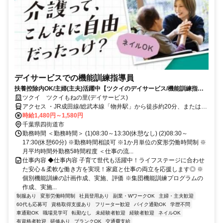
デイサービスでの機能訓練指導員
扶養控除内OK/主婦(主夫)活躍中【ツクイのデイサービス/機能訓練指導
員求人】
ツクイ ツクイもねの里(デイサービス)
アクセス ・JR成田線/総武本線「物井駅」から徒歩約20分、または京
成バス千葉イースト乗車「もねの里」下車徒歩約2分
時給1,480円～1,580円
千葉県四街道市
勤務時間 ＜勤務時間＞ (1)08:30～13:30(休憩なし) (2)08:30～
17:30(休憩60分) ※勤務時間相談可 ※1か月単位の変形労働時間制 ※
月平均時間外勤務5時間程度 ＜仕事の流...
仕事内容 ◆仕事内容 子育て世代も活躍中！ライフステージに合わせ
た安心＆柔軟な働き方を実現！家庭と仕事の両立を応援します◎ ※
個別機能訓練の計画作成、実施、評価 ※集団機能訓練プログラムの
作成、実施...
制服あり
変形労働時間制
社員登用あり
副業・WワークOK
主婦・主夫歓迎
60代も応募可
資格取得支援あり
フリーター歓迎
バイク通勤OK
学歴不問
車通勤OK
職場見学可
転勤なし
未経験者歓迎
経験者歓迎
ネイルOK
有資格者歓迎
研修あり
ブランクOK
交通費支給