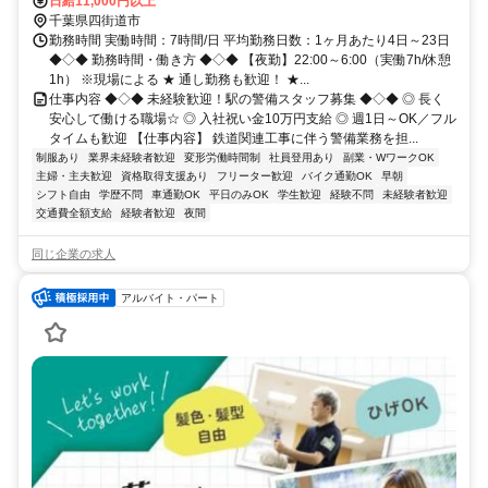
日給11,000円以上
千葉県四街道市
勤務時間 実働時間：7時間/日 平均勤務日数：1ヶ月あたり4日～23日
◆◇◆ 勤務時間・働き方 ◆◇◆ 【夜勤】22:00～6:00（実働7h/休憩
1h） ※現場による ★ 通し勤務も歓迎！ ★...
仕事内容 ◆◇◆ 未経験歓迎！駅の警備スタッフ募集 ◆◇◆ ◎ 長く
安心して働ける職場☆ ◎ 入社祝い金10万円支給 ◎ 週1日～OK／フル
タイムも歓迎 【仕事内容】 鉄道関連工事に伴う警備業務を担...
制服あり
業界未経験者歓迎
変形労働時間制
社員登用あり
副業・WワークOK
主婦・主夫歓迎
資格取得支援あり
フリーター歓迎
バイク通勤OK
早朝
シフト自由
学歴不問
車通勤OK
平日のみOK
学生歓迎
経験不問
未経験者歓迎
交通費全額支給
経験者歓迎
夜間
同じ企業の求人
アルバイト・パート