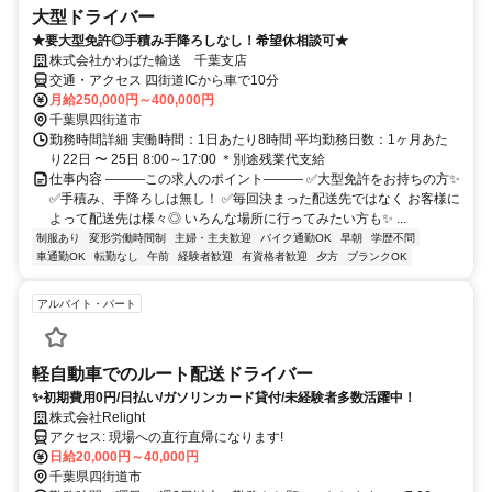
大型ドライバー
★要大型免許◎手積み手降ろしなし！希望休相談可★
株式会社かわばた輸送 千葉支店
交通・アクセス 四街道ICから車で10分
月給250,000円～400,000円
千葉県四街道市
勤務時間詳細 実働時間：1日あたり8時間 平均勤務日数：1ヶ月あた
り22日 〜 25日 8:00～17:00 ＊別途残業代支給
仕事内容 ―――この求人のポイント――― ✅大型免許をお持ちの方✨
✅手積み、手降ろしは無し！ ✅毎回決まった配送先ではなく お客様に
よって配送先は様々◎ いろんな場所に行ってみたい方も✨ ...
制服あり
変形労働時間制
主婦・主夫歓迎
バイク通勤OK
早朝
学歴不問
車通勤OK
転勤なし
午前
経験者歓迎
有資格者歓迎
夕方
ブランクOK
アルバイト・パート
軽自動車でのルート配送ドライバー
✨初期費用0円/日払い/ガソリンカード貸付/未経験者多数活躍中！
株式会社Relight
アクセス: 現場への直行直帰になります!
日給20,000円～40,000円
千葉県四街道市