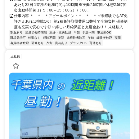
あたり22日 1乗務の勤務時間は10時間 ※実働7.5時間／休憩2.5時間
⏰出勤時間例 1）5：00～15：00 2）7：00...
仕事内容 ＊…＊…＊アピールポイント＊…＊…＊ ✅未経験でもAT免
許さえあれば挑戦OK！ 第2種免許取得費用は弊社で全額負担 研修制
度も充実で安心です◎ ✅嬉しい月給保証と支度金あり！ 未経験入...
制服あり
変形労働時間制
主婦・主夫歓迎
早朝
学歴不問
車通勤OK
職場見学可
転勤なし
経験不問
英語
未経験者歓迎
午前
経験者歓迎
夜間
有資格者歓迎
研修あり
夕方
賞与あり
ブランクOK
育休あり
正社員