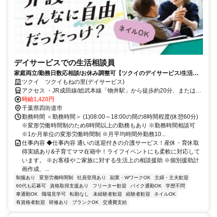
デイサービスでの生活相談員
家庭両立/勤務日数応相談/お休み調整可【ツクイのデイサービス/生活相
談員求人】
ツクイ ツクイもねの里(デイサービス)
アクセス ・JR成田線/総武本線「物井駅」から徒歩約20分、または京
成バス千葉イースト乗車「もねの里」下車徒歩約2分
時給1,420円
千葉県四街道市
勤務時間 ＜勤務時間＞ (1)08:00～18:00の間の8時間程度(休憩60分)
※変形労働時間制のため8時間以上の勤務もあり ※勤務時間相談可
※1か月単位の変形労働時間制 ※月平均時間外勤務10...
仕事内容 ◆仕事内容 通いの送迎付きの介護サービス！産休・育休取
得実績あり&子育てママ在籍中！ライフイベントにも柔軟に対応して
います。 ※お客様やご家族に対する生活上の相談援助 ※個別援助計
画作成、...
制服あり
変形労働時間制
社員登用あり
副業・WワークOK
主婦・主夫歓迎
60代も応募可
資格取得支援あり
フリーター歓迎
バイク通勤OK
学歴不問
車通勤OK
職場見学可
転勤なし
未経験者歓迎
経験者歓迎
ネイルOK
有資格者歓迎
研修あり
ブランクOK
交通費支給