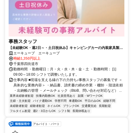
事務スタッフ
【未経験OK・週2日～・土日祝休み】キャンピングカーの内装家具製作
会社で事務のお仕事♪
エーキューブ エーキューブ
時給1,350円以上
千葉県四街道市
勤務時間 ・勤務曜日：月・火・水・木・金・土 ・勤務時間： [1]
09:00～18:00 シフトで調整いたします。
仕事内容 ■現場を支える縁の下の力持ち♪事務スタッフの募集です ＜
具体的な業務内容＞ ・納品書、請求書の締め作業 ・棚卸 ・陸送依頼
・出納帳の管理 ・メールチェック（BtoB、問い合わせ対応など） ...
業界未経験者歓迎
扶養内勤務OK
社員登用あり
副業・WワークOK
主婦・主夫歓迎
バイク通勤OK
学歴不問
車通勤OK
平日のみOK
経験不問
未経験者歓迎
経験者歓迎
ネイルOK
ブランクOK
交通費支給
長期歓迎
フルタイム歓迎
週2・3日からOK
シフト制
長期休暇あり
アルバイト・パート