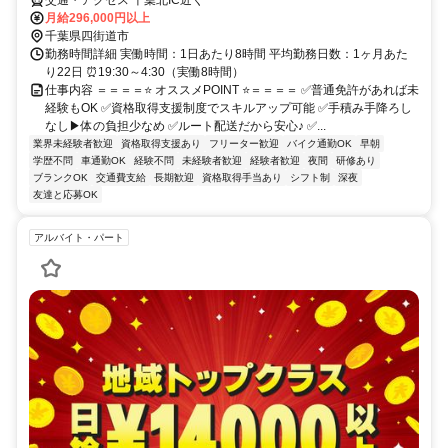
月給296,000円以上
千葉県四街道市
勤務時間詳細 実働時間：1日あたり8時間 平均勤務日数：1ヶ月あた
り22日 ⏰19:30～4:30（実働8時間）
仕事内容 ＝＝＝＝⭐ オススメPOINT ⭐＝＝＝＝ ✅普通免許があれば未
経験もOK ✅資格取得支援制度でスキルアップ可能 ✅手積み手降ろし
なし▶体の負担少なめ ✅ルート配送だから安心♪ ✅...
業界未経験者歓迎
資格取得支援あり
フリーター歓迎
バイク通勤OK
早朝
学歴不問
車通勤OK
経験不問
未経験者歓迎
経験者歓迎
夜間
研修あり
ブランクOK
交通費支給
長期歓迎
資格取得手当あり
シフト制
深夜
友達と応募OK
アルバイト・パート