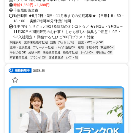
時給1,350円～1,688円
千葉県四街道市
勤務時間 ★9月2日・3日～11月末までの短期募集★ 【日勤】9：30～
18：00 ・実働7時間30分/休憩1時間
仕事内容 ＼サクッと稼げる短期のオシゴト☆／ ★9月2日・9月3日～
11月30日の期間限定のお仕事！ しかも嬉しい特典もご用意！ 9/2・
9/3入社限定！ 勤務するたびに700円プラス！ 対象...
制服あり
業界未経験者歓迎
短期（3ヵ月以内）
副業・WワークOK
主婦・主夫歓迎
フリーター歓迎
バイク通勤OK
短期
学歴不問
車通勤OK
平日のみOK
経験不問
未経験者歓迎
経験者歓迎
ネイルOK
即日払いOK
有資格者歓迎
ブランクOK
交通費支給
シフト制
派遣社員