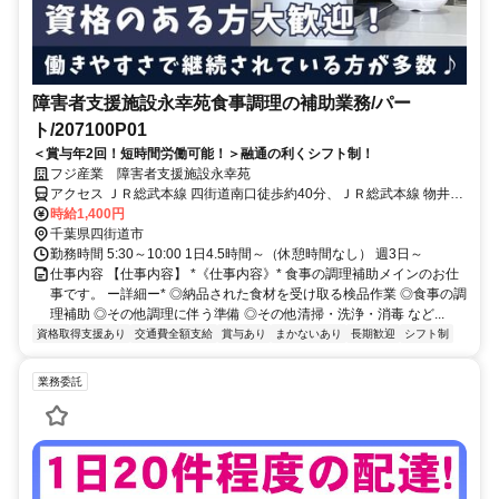
障害者支援施設永幸苑食事調理の補助業務/パー
ト/207100P01
＜賞与年2回！短時間労働可能！＞融通の利くシフト制！
フジ産業 障害者支援施設永幸苑
アクセス ＪＲ総武本線 四街道南口徒歩約40分、ＪＲ総武本線 物井西
口徒歩約43分、千葉都市モノレール２号線 千城台北出入口1徒歩約56
時給1,400円
分 ＪＲ総武本線 四街道駅 車８分
千葉県四街道市
勤務時間 5:30～10:00 1日4.5時間～（休憩時間なし） 週3日～
仕事内容 【仕事内容】 *《仕事内容》* 食事の調理補助メインのお仕
事です。 ー詳細ー* ◎納品された食材を受け取る検品作業 ◎食事の調
理補助 ◎その他調理に伴う準備 ◎その他清掃・洗浄・消毒 など...
資格取得支援あり
交通費全額支給
賞与あり
まかないあり
長期歓迎
シフト制
業務委託