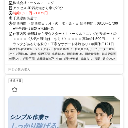
安心して働けます！
株式会社トータルマニング
アクセス JR四街道から車で20分
時給1,500円～1,875円
千葉県四街道市
勤務時間 ・勤務曜日：月・火・水・金・日 勤務時間：08:00～17:00
■完全週休2日制 ■祝日休み
仕事内容 未経験から安心スタート！トータルマニングがサポート◎
＝＝＝＝《人気の理由はこちら！》＝＝＝＝ 高時給1,500円～！！ ブ
ランクがある方も安心！丁寧なサポート体制あり♪ 年間休日121日...
業界未経験者歓迎
ランチタイム
扶養内勤務OK
社員登用あり
フリーター歓迎
バイク通勤OK
早朝
学歴不問
車通勤OK
即日勤務OK
固定時間制
職場見学可
転勤なし
経験不問
未経験者歓迎
午前
経験者歓迎
残業なし
夜間
週払いOK
同じ企業の求人
派遣社員