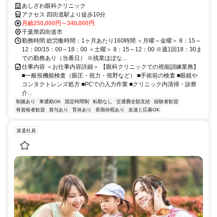
日以上★
あしざわ眼科クリニック
アクセス 四街道駅より徒歩10分
月給250,000円～340,000円
千葉県四街道市
勤務時間 総労働時間：1ヶ月あたり160時間 ＜月曜～金曜＞ 8：15～
12：00/15：00～18：00 ＜土曜＞ 8：15～12：00 ※週1回18：30ま
での勤務あり（当番日） ※残業ほぼな...
仕事内容 ＜お仕事内容詳細＞ 【眼科クリニックでの視能訓練業務】
■一般視機能検査（眼圧・視力・視野など） ■手術前の検査 ■眼鏡や
コンタクトレンズ処方 ■PCでの入力作業 ■クリニック内清掃・診察
介...
制服あり
車通勤OK
固定時間制
転勤なし
交通費全額支給
経験者歓迎
有資格者歓迎
賞与あり
育休あり
長期休暇あり
友達と応募OK
派遣社員