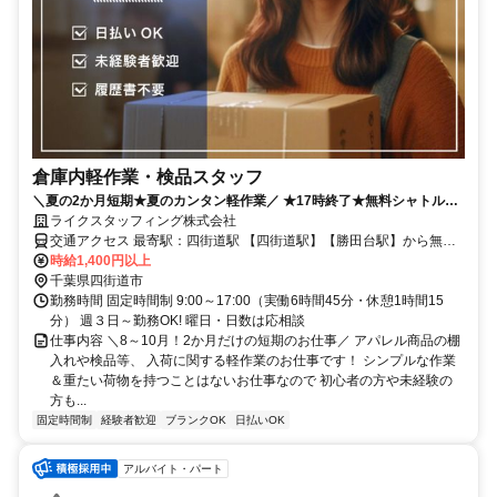
倉庫内軽作業・検品スタッフ
＼夏の2か月短期★夏のカンタン軽作業／ ★17時終了★無料シャトルバ
スあり★1日6時間45分だけ★
ライクスタッフィング株式会社
交通アクセス 最寄駅：四街道駅 【四街道駅】【勝田台駅】から無料
シャトルバスあり
時給1,400円以上
千葉県四街道市
勤務時間 固定時間制 9:00～17:00（実働6時間45分・休憩1時間15
分） 週３日～勤務OK! 曜日・日数は応相談
仕事内容 ＼8～10月！2か月だけの短期のお仕事／ アパレル商品の棚
入れや検品等、 入荷に関する軽作業のお仕事です！ シンプルな作業
＆重たい荷物を持つことはないお仕事なので 初心者の方や未経験の
方も...
固定時間制
経験者歓迎
ブランクOK
日払いOK
アルバイト・パート