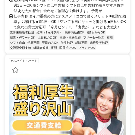
勤務時間 20:00～翌6:00 ※勤務地による ※実働7～8時間(休憩有) ※
週1日～OK ※シフト自己申告制 シフト自己申告制で働きやすさ抜群
◎ あなたの都合に合わせて無理なく働けます。 予定が...
仕事内容 タイパ重視の方にオススメ！ココで働くメリット ■夜勤で効
率よく稼げる ■週1日～OK！空いてる日にサクッと働ける ■日払いOK
で急な出費に対応可 「今月ピンチ!!」「出費が…」なども大丈夫♪...
業界未経験者歓迎
短期（3ヵ月以内）
扶養内勤務OK
週1日からOK
副業・WワークOK
土日祝のみOK
主婦・主夫歓迎
フリーター歓迎
短期
シフト自由
学歴不問
平日のみOK
学生歓迎
経験不問
未経験者歓迎
交通費全額支給
経験者歓迎
夜間
即日払いOK
ブランクOK
アルバイト・パート