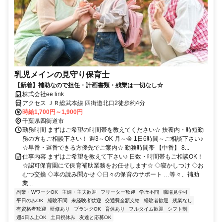
乳児メインの見守り保育士
【新着】補助なので担任・計画書類・残業は一切なし☆
株式会社ee link
アクセス ＪＲ総武本線 四街道北口2徒歩約4分
時給1,700円～1,900円
千葉県四街道市
勤務時間 まずはご希望の時間帯を教えてください☆ 扶養内・時短勤
務の方もご相談下さい！ 週3～OK 月～金 1日6時間～ご相談下さい♪
☆早番・遅番できる方優先でご案内☆ 勤務時間帯 【中番】 8...
仕事内容 まずはご希望を教えて下さい♪ 日数・時間帯もご相談OK！
☆認可保育園にて保育補助業務をお任せします☆ ◇寝かしつけ ◇お
むつ交換 ◇本の読み聞かせ ◇日々の保育のサポート …等々、補助
業...
副業・WワークOK
主婦・主夫歓迎
フリーター歓迎
学歴不問
職場見学可
平日のみOK
経験不問
未経験者歓迎
交通費全額支給
経験者歓迎
残業なし
有資格者歓迎
研修あり
ブランクOK
育休あり
フルタイム歓迎
シフト制
週4日以上OK
土日祝休み
友達と応募OK