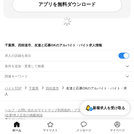
アプリを無料ダウンロード
千葉県、四街道市、友達と応募OKのアルバイト・バイト求人情報
求人の詳細を表示
条件を追加・変更して検索
市区町村を追加・変更
関連キーワード
千葉県 千葉市 友達同士の応募 ok
千葉県 千葉市 友達と応募
千葉県
駅を追加・変更
バイトTOP
千葉県
四街道市
友達と応募OKのアルバイト・バイト・求
千葉県 船橋市 友達同士の応募 ok
千葉県 我孫子市 友達と一緒の応募 ok
千葉県
すべて
人
千葉県 千葉市 稲毛区 友達と応募ok
千葉市
すべて
職種を追加・変更
JR武蔵野線
中央区
花見川区
稲毛区
若葉区
緑区
美浜区
南流山駅
新松戸駅
新八柱駅
東松戸駅
市川大野駅
船橋法典駅
西船橋駅
飲食・フードサービス
銚子市
市川市
船橋市
館山市
木更津市
松戸市
野田市
茂原市
成田市
佐倉市
東金市
特徴を追加・変更
新着求人を受け取る
飲食・フードサービス
すべて
ヘルプ・お問い合わせ
サイトマップ
利用規約・プライバシーポリシー
JR中央・総武線
旭市
習志野市
柏市
勝浦市
市原市
流山市
八千代市
我孫子市
鴨川市
鎌ケ谷市
ホールスタッフ
キッチンスタッフ
皿洗い・洗い場
精肉・鮮魚加工
給食調理
人気
[企業]求人広告の掲載相談
市川駅
本八幡駅
下総中山駅
西船橋駅
船橋駅
東船橋駅
津田沼駅
幕張本郷駅
幕張駅
君津市
富津市
浦安市
四街道市
袖ケ浦市
八街市
印西市
白井市
富里市
南房総市
雇用形態を追加・変更
パン屋（ベーカリー）
フードカウンター販売員
バー（BAR）・バーテンダー
日払いOK
高校生歓迎
学生歓迎
深夜の仕事
髪型・髪色自由
ひげOK
ネイルOK
新検見川駅
稲毛駅
西千葉駅
千葉駅
匝瑳市
香取市
山武市
いすみ市
大網白里市
印旛郡
香取郡
山武郡
長生郡
夷隅郡
飲食店補助（開店・閉店準備）
飲食店（店長・マネージャー）
ピアスOK
アルバイト・パート
履歴書不要
オープニングスタッフ
留学生・外国人活躍中
安房郡
都道府県を変更
営業・販売
JR総武本線
勤務期間
正社員
ホーム
マイリスト
メッセージ
マイページ
市川駅
船橋駅
津田沼駅
稲毛駅
千葉駅
東千葉駅
都賀駅
四街道駅
物井駅
佐倉駅
営業・販売
すべて