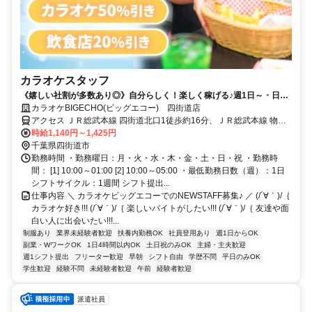
カラオケスタッフ
《嬉しい社割が多数あり◎》自分らしく！楽しく稼げる♪週1日～・日払
いOK！
カラオケBIGECHO(ビッグエコー) 四街道店
アクセス ＪＲ総武本線 四街道北口1徒歩約16分、ＪＲ総武本線 物井
西口徒歩約54分、ＪＲ総武本線 都賀西口徒歩約56分
時給1,140円～1,425円
千葉県四街道市
勤務時間 ・勤務曜日：月・火・水・木・金・土・日・祝 ・勤務時
間： [1] 10:00～01:00 [2] 10:00～05:00 ・最低勤務日数（週）：1日
シフトサイクル：1週間 シフト提出...
仕事内容 ＼ カラオケビッグエコーでのNEWSTAFF募集♪ ／ (/´∀｀)/｛
カラオケ好き!!! (/´∀｀)/｛ 楽しいバイトがしたい!!! (/´∀｀)/｛ 友達や面
白い人に出会いたい!!!...
制服あり
業界未経験者歓迎
扶養内勤務OK
社員登用あり
週1日からOK
副業・WワークOK
1日4時間以内OK
土日祝のみOK
主婦・主夫歓迎
週1シフト提出
フリーター歓迎
早朝
シフト自由
学歴不問
平日のみOK
学生歓迎
経験不問
未経験者歓迎
午前
経験者歓迎
派遣社員