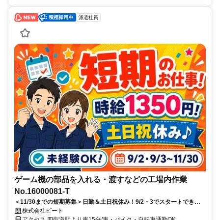
派遣社員
ゲーム機の部品を入れる・渡すなどの工場内作業
No.16000081-T
＜11/30までの短期募集＞日勤＆土日祝休み！9/2・3でスタートできる
方には…出勤するたびに700円の特別手当あり★日払いもOK♪
株式会社ビート
アクセス 四街道駅より車15分/車・バイク・自転車通勤OK