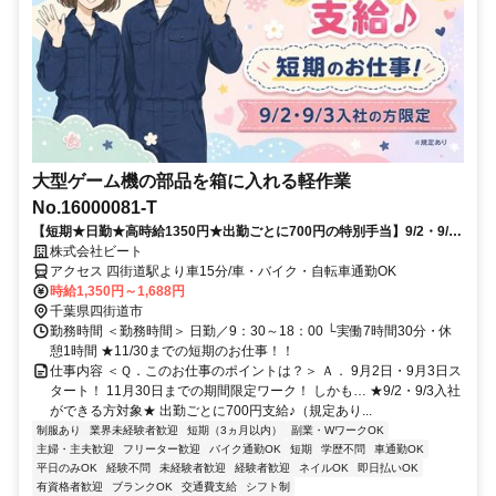
大型ゲーム機の部品を箱に入れる軽作業
No.16000081-T
【短期★日勤★高時給1350円★出勤ごとに700円の特別手当】9/2・9/3
～11/30までの短期！未経験でもできる軽作業☆
株式会社ビート
アクセス 四街道駅より車15分/車・バイク・自転車通勤OK
時給1,350円～1,688円
千葉県四街道市
勤務時間 ＜勤務時間＞ 日勤／9：30～18：00 └実働7時間30分・休
憩1時間 ★11/30までの短期のお仕事！！
仕事内容 ＜Ｑ．このお仕事のポイントは？＞ Ａ． 9月2日・9月3日ス
タート！ 11月30日までの期間限定ワーク！ しかも… ★9/2・9/3入社
ができる方対象★ 出勤ごとに700円支給♪（規定あり...
制服あり
業界未経験者歓迎
短期（3ヵ月以内）
副業・WワークOK
主婦・主夫歓迎
フリーター歓迎
バイク通勤OK
短期
学歴不問
車通勤OK
平日のみOK
経験不問
未経験者歓迎
経験者歓迎
ネイルOK
即日払いOK
有資格者歓迎
ブランクOK
交通費支給
シフト制