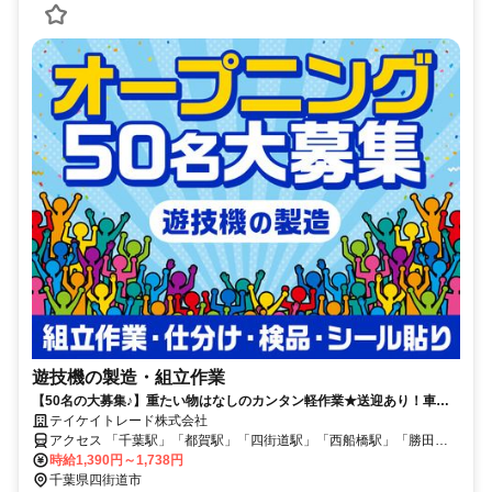
遊技機の製造・組立作業
【50名の大募集♪】重たい物はなしのカンタン軽作業★送迎あり！車通
勤OK！
テイケイトレード株式会社
アクセス 「千葉駅」「都賀駅」「四街道駅」「西船橋駅」「勝田台
駅」より送迎あり＜WEB登録会実施中！＞
時給1,390円～1,738円
千葉県四街道市