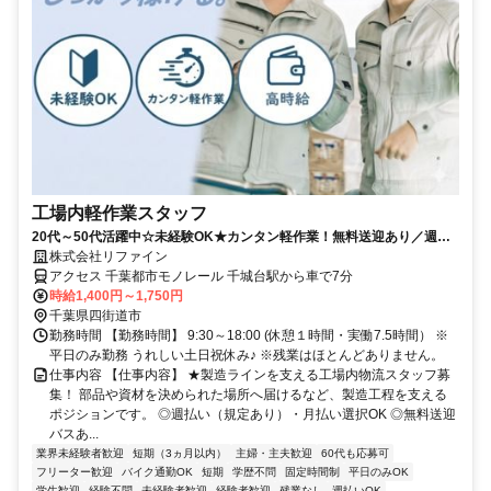
工場内軽作業スタッフ
20代～50代活躍中☆未経験OK★カンタン軽作業！無料送迎あり／週払
いOK
株式会社リファイン
アクセス 千葉都市モノレール 千城台駅から車で7分
時給1,400円～1,750円
千葉県四街道市
勤務時間 【勤務時間】 9:30～18:00 (休憩１時間・実働7.5時間） ※
平日のみ勤務 うれしい土日祝休み♪ ※残業はほとんどありません。
仕事内容 【仕事内容】 ★製造ラインを支える工場内物流スタッフ募
集！ 部品や資材を決められた場所へ届けるなど、製造工程を支える
ポジションです。 ◎週払い（規定あり）・月払い選択OK ◎無料送迎
バスあ...
業界未経験者歓迎
短期（3ヵ月以内）
主婦・主夫歓迎
60代も応募可
フリーター歓迎
バイク通勤OK
短期
学歴不問
固定時間制
平日のみOK
学生歓迎
経験不問
未経験者歓迎
経験者歓迎
残業なし
週払いOK