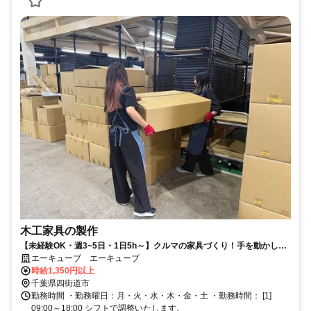
木工家具の製作
【未経験OK・週3~5日・1日5h～】クルマの家具づくり！手を動かして
「形にする楽しさ」を実感できる◎
エーキューブ エーキューブ
時給1,350円以上
千葉県四街道市
勤務時間 ・勤務曜日：月・火・水・木・金・土 ・勤務時間： [1]
09:00～18:00 シフトで調整いたします。