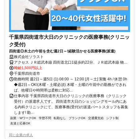
千葉県四街道市大日のクリニックの医療事務(クリニッ
ク受付)
四街道◎木土の午前を含む週2日～!経験活かせる医療事務(派遣)
株式会社ソラスト
アクセス ＪＲ総武本線 四街道北口1徒歩約22分、ＪＲ総武本線 物井
西口徒歩約51分、ＪＲ総武本線 都賀西口徒歩約63分 「四街道駅」徒
時給1,500円以上
歩15分,マイカー通勤可,自転車通勤可,駐車場あり,駐輪場あり,敷地内
千葉県四街道市
全て禁煙
勤務時間 週2日～週5日 (1) 08:00 ～ 12:00 [月～土] 実働 4h / 休憩 0h
◆週2日～OK!(木曜・土曜必須) 木曜・土曜の午前中の勤務ができれ
ば、他曜日や時間帯は柔軟に対応...
仕事内容 千葉県四街道市大日のクリニックの医療事務（クリニック
受付）の派遣求人です。 四街道市大日のショッピングモール内にあ
る内科クリニックにて、医療事務(受付)の派遣パートスタッフを募集
します! 勤...
副業・WワークOK
学歴不問
転勤なし
ブランクOK
交通費支給
シフト制
友達と応募OK
同じ企業の求人