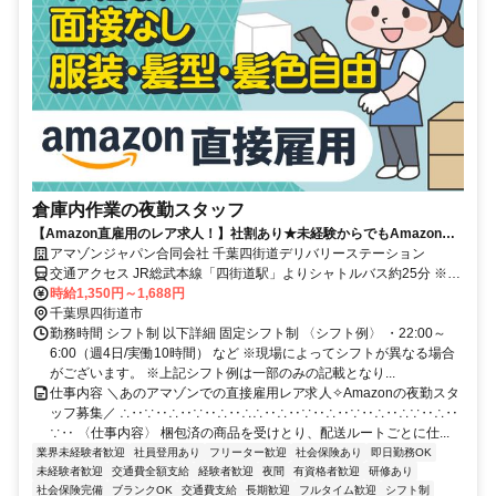
倉庫内作業の夜勤スタッフ
【Amazon直雇用のレア求人！】社割あり★未経験からでもAmazon正
社員に◎髪色自由◎福利厚生充実！長期で安定雇用可能！時給UP！
アマゾンジャパン合同会社 千葉四街道デリバリーステーション
交通アクセス JR総武本線「四街道駅」よりシャトルバス約25分 ※シ
ャトルバス運行あり ※自転車通勤可 ※車、バイク通勤可(申請が必要)
時給1,350円～1,688円
千葉県四街道市
勤務時間 シフト制 以下詳細 固定シフト制 〈シフト例〉 ・22:00～
6:00（週4日/実働10時間） など ※現場によってシフトが異なる場合
がございます。 ※上記シフト例は一部のみの記載となり...
仕事内容 ＼あのアマゾンでの直接雇用レア求人✧Amazonの夜勤スタ
ッフ募集／ ∴‥∵‥∴‥∵‥∴‥∴∴‥∴‥∵‥∴‥∵‥∴‥∴∵‥∴‥
∵‥ 〈仕事内容〉 梱包済の商品を受けとり、配送ルートごとに仕...
業界未経験者歓迎
社員登用あり
フリーター歓迎
社会保険あり
即日勤務OK
未経験者歓迎
交通費全額支給
経験者歓迎
夜間
有資格者歓迎
研修あり
社会保険完備
ブランクOK
交通費支給
長期歓迎
フルタイム歓迎
シフト制