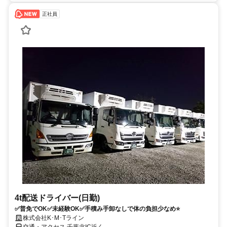
正社員
4t配送ドライバー(日勤)
✅普免でOK✅未経験OK✅手積み手卸なしで体の負担少なめ⭐
株式会社K･M･Tライン
交通・アクセス 千葉北IC近く