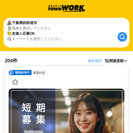
千葉県
四街道市
職種を選択してください
友達と応募OK
キーワードを選択してください
204件
条件保存
関連度順
派遣社員