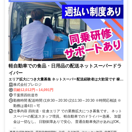
軽自動車での食品・日用品の配送ネットスーパードラ
イバー
エリア拡大につき大量募集 ネットスーパー配送経験者は大歓迎です 稼ぎ
たい方、高収入も可能です
株式会社プレロジ
日給12,012円～14,091円
千葉県四街道市
勤務時間 配送時間 (1)9:30～20:30 (2)11:30～20:30 ※時間応相談 ※
勤務は週4日～可
仕事内容 四街道・佐倉エリア での業務拡大につき募集です。 ネット
スーパーの配送スタッフ増員。 軽自動車でのドライバー急募。 加盟
金は一切なし。 日額保障ありで安心。 普通自動車免許があればOK。
...