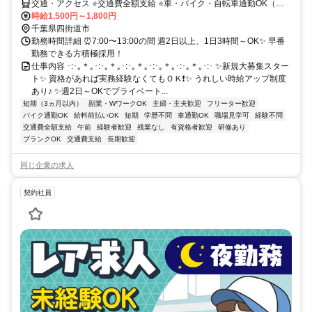
交通・アクセス ⭐交通費全額支給 ⭐車・バイク・自転車通勤OK（無
料駐車場あり） ⭐お給料即払いOK♪
時給1,500円～1,800円
千葉県四街道市
勤務時間詳細 ⏰7:00〜13:00の間 週2日以上、1日3時間～OK✨ 早番
勤務できる方積極採用！
仕事内容 ･:･｡＊｡･:･｡＊｡･:･｡＊｡･:･｡＊｡･:･｡＊｡･:･ ✨新規大募集スター
ト✨ 資格があれば実務経験なくてもＯＫ❗✨ うれしい時給アップ制度
あり♪ ✨週2日～OKでプライベート...
短期（3ヵ月以内）
副業・WワークOK
主婦・主夫歓迎
フリーター歓迎
バイク通勤OK
給料前払いOK
短期
学歴不問
車通勤OK
職場見学可
経験不問
交通費全額支給
午前
経験者歓迎
残業なし
有資格者歓迎
研修あり
ブランクOK
交通費支給
長期歓迎
同じ企業の求人
契約社員