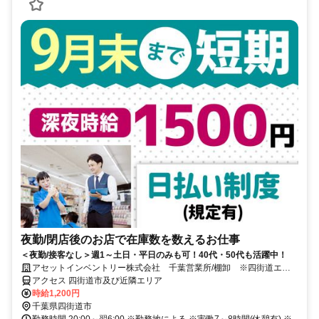
夜勤/閉店後のお店で在庫数を数えるお仕事
＜夜勤/接客なし＞週1～土日・平日のみも可！40代・50代も活躍中！
アセットインベントリー株式会社 千葉営業所/棚卸 ※四街道エリ
ア管轄
アクセス 四街道市及び近隣エリア
時給1,200円
千葉県四街道市