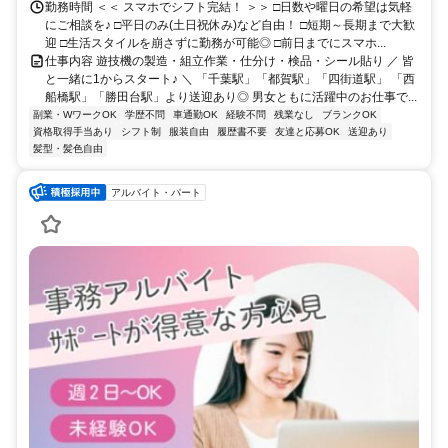
勤務時間 ＜＜ スマホでシフト完結！ ＞＞ □日数や曜日の希望は気軽
にご相談を♪ □平日のみ(土日祝休み)など自由！ □短期～長期まで大歓
迎 □生活スタイルを崩さずに勤務が可能◎ □前日までにスマホ...
仕事内容 遊技機の製造・組立作業・仕分け・検品・シール貼り ／ 皆
と一緒に1からスタート♪ ＼ 「千葉駅」「都賀駅」「四街道駅」 「西
船橋駅」「勝田台駅」より送迎あり◎ 男女ともに活躍中のお仕事で...
副業・WワークOK
学歴不問
車通勤OK
経験不問
残業なし
ブランクOK
資格取得手当あり
シフト制
服装自由
履歴書不要
友達と応募OK
送迎あり
髪型・髪色自由
アルバイト・パート