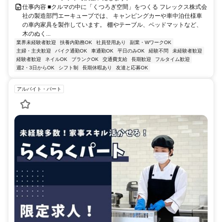
仕事内容 ■クルマの中に「くつろぎ空間」をつくる フレックス株式会
社の製造部門エーキューブでは、 キャンピングカーや車中泊仕様車
の車内家具を製作しています。 棚やテーブル、ベッドマットなど、
木のぬく...
業界未経験者歓迎
扶養内勤務OK
社員登用あり
副業・WワークOK
主婦・主夫歓迎
バイク通勤OK
車通勤OK
平日のみOK
経験不問
未経験者歓迎
経験者歓迎
ネイルOK
ブランクOK
交通費支給
長期歓迎
フルタイム歓迎
週2・3日からOK
シフト制
長期休暇あり
友達と応募OK
アルバイト・パート