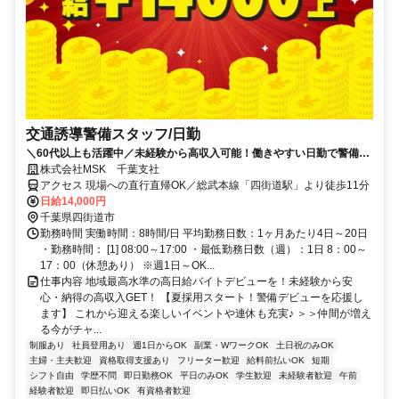
交通誘導警備スタッフ/日勤
＼60代以上も活躍中／未経験から高収入可能！働きやすい日勤で警備員
デビューをしませんか！【月収28万円可能・日払いもOK！】勤務3日前
株式会社MSK 千葉支社
までシフト申請可能！週1日～・短期もOK！未経験者大歓迎！幅広い年
アクセス 現場への直行直帰OK／総武本線「四街道駅」より徒歩11分
代が活躍しています。
日給14,000円
千葉県四街道市
勤務時間 実働時間：8時間/日 平均勤務日数：1ヶ月あたり4日～20日
・勤務時間： [1] 08:00～17:00 ・最低勤務日数（週）：1日 8：00～
17：00（休憩あり） ※週1日～OK...
仕事内容 地域最高水準の高日給バイトデビューを！未経験から安
心・納得の高収入GET！ 【夏採用スタート！警備デビューを応援し
ます】 これから迎える楽しいイベントや連休も充実♪ ＞＞仲間が増え
る今がチャ...
制服あり
社員登用あり
週1日からOK
副業・WワークOK
土日祝のみOK
主婦・主夫歓迎
資格取得支援あり
フリーター歓迎
給料前払いOK
短期
シフト自由
学歴不問
即日勤務OK
平日のみOK
学生歓迎
未経験者歓迎
午前
経験者歓迎
即日払いOK
有資格者歓迎