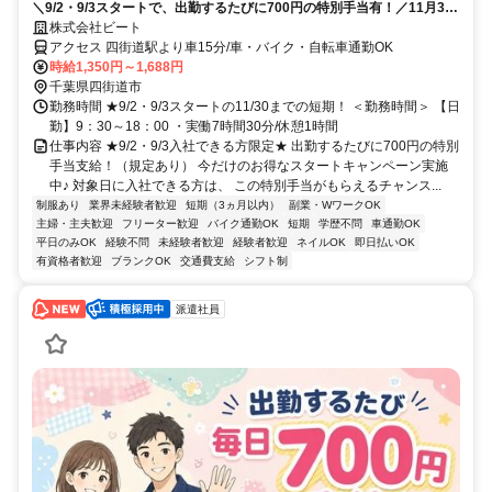
＼9/2・9/3スタートで、出勤するたびに700円の特別手当有！／11月30
日までの短期★無料送迎あり♪空調完備♪男女活躍中！
株式会社ビート
アクセス 四街道駅より車15分/車・バイク・自転車通勤OK
時給1,350円～1,688円
千葉県四街道市
勤務時間 ★9/2・9/3スタートの11/30までの短期！ ＜勤務時間＞ 【日
勤】9：30～18：00 ・実働7時間30分/休憩1時間
仕事内容 ★9/2・9/3入社できる方限定★ 出勤するたびに700円の特別
手当支給！（規定あり） 今だけのお得なスタートキャンペーン実施
中♪ 対象日に入社できる方は、 この特別手当がもらえるチャンス...
制服あり
業界未経験者歓迎
短期（3ヵ月以内）
副業・WワークOK
主婦・主夫歓迎
フリーター歓迎
バイク通勤OK
短期
学歴不問
車通勤OK
平日のみOK
経験不問
未経験者歓迎
経験者歓迎
ネイルOK
即日払いOK
有資格者歓迎
ブランクOK
交通費支給
シフト制
派遣社員