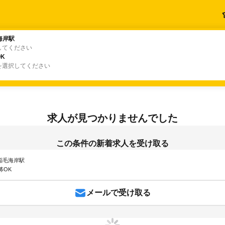
海岸駅
海岸駅
してください
K
K
を選択してください
求人が見つかりませんでした
この条件の新着求人を受け取る
 稲毛海岸駅
募OK
メールで受け取る