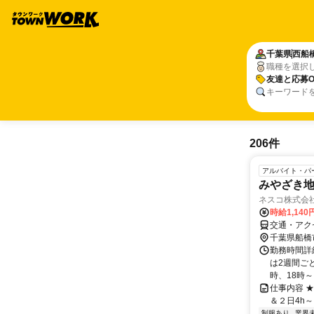
千葉県
西船
職種を選択
友達と応募O
キーワード
206件
アルバイト・パ
みやざき地
ネスコ株式会
時給1,140
交通・アク
千葉県船橋
勤務時間詳細
は2週間ごと
時、18時～.
仕事内容 ★
＆２日4h～ 
制服あり
業界