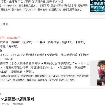
 名前・生年月日など簡単な項目のみ 応募ボタン後...
迎
ランチタイム
資格取得支援あり
学歴不問
固定時間制
職場見学可
経験不問
研修あり
賞与あり
ブランクOK
育休あり
交通費支給
資格取得手当あり
正社員
士
00円～435,000円
京成本線「海神駅」徒歩9分 ・JR各線「西船橋駅」徒歩13分 【最寄り
成本線「海神駅」
市
08：30～17：30 ●休憩時間：1時間 ●残業時間：月10時間程度 ●平均所
：160時間
業務増加による人員補強 仕事内容 ★具体的なお仕事内容は？★ ・リハビ
ン ・服薬の管理と指導（看護師指示のもと） ・環境調整 ・家族指導 ・
助言 ・病態観察 ・医師...
・育休取得実績あり
固定時間制
経験者歓迎
ネイルOK
有資格者歓迎
交通費支給
ピアスOK
土日祝休み
服装自由
昇給あり
友達と応募OK
ひげOK
員
モン居酒屋の店長候補
 タツ屋 西船橋店