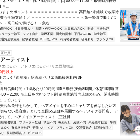
木・金・土・日・祝 ・勤務時間： [1] 08:00～17:00 ・最低勤務日数
※...
■おすすめポイント ＝＝＝＝＝＝＝＝＝＝＝＝＝ 高日給×未経験でも厚待
通費も全額支給！／ ＝＝＝＝＝＝＝＝＝＝＝＝＝ ＜第一警備で働く7つ
 ・高日給で稼げる！ ・急な...
内勤務OK
社員登用あり
副業・WワークOK
土日祝のみOK
主婦・主夫歓迎
フリーター歓迎
シフト自由
学歴不問
固定時間制
平日のみOK
学生歓迎
交通費全額支給
経験者歓迎
即日払いOK
有資格者歓迎
研修あり
ブランクOK
正社員
クアーティスト
リエはるか アトリエはるか ペリエ西船橋店
00円以上
セス JR「西船橋」駅直結 ペリエ西船橋改札内 3F
市
 総労働時間：1週あたり40時間 週5日勤務(実働8時間／休憩1時間) 営
0:00～21:00 ※土日を含むシフト制 ※商業施設内店舗のため、閉店時間
っています...
【美容師免許を活かして、ヘアメイクを中心にキャリアを伸ばしたい方
を切らない美容室」として全国65店舗を展開するヘアメイク専門店。 ア
かにて、ヘアメイクアーティスト（正社員...
未経験者歓迎
フリーター歓迎
学歴不問
転勤なし
経験不問
未経験者歓迎
午前
イルOK
有資格者歓迎
研修あり
夕方
ブランクOK
交通費支給
駅近5分以内
あり
長期休暇あり
ピアスOK