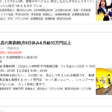
1日・1コマからOK。授業やサークルと 両立しながら夕方からスタート♪
たら役立つ伝える力や プレゼ...
社員登用あり
週1日からOK
1日4時間以内OK
土日祝のみOK
主婦・主夫歓迎
シフト自由
平日のみOK
学生歓迎
転勤なし
未経験者歓迎
交通費全額支給
修あり
夕方
ブランクOK
交通費支給
長期歓迎
駅近5分以内
店の美容師|月8日休み&月給33万円以上
ニー 西船本店
00円～450,000円
セス 京成西船駅から徒歩2分
市
 実働時間：1日あたり8時間 平均勤務日数：1ヶ月あたり22日 〜 24日
00～20:00 【土日祝】9:00～19:00
「美容師を続けたい」 その想いを、安心して叶えられる職場です。 船橋
数店舗を展開する カット専門店「カット屋ジョニー」。 シャンプーや
ないため、 カット技術に集中で...
職場見学可
経験不問
研修あり
賞与あり
ブランクOK
駅近5分以内
シフト制