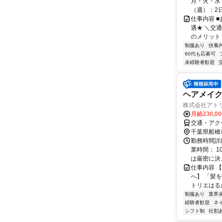
月・火・水・
（週）：2日 
仕事内容 
遇★ ＼交
のメリット＞
制服あり
扶養
60代も応募可
未経験者歓迎
ヘアメイ
株式会社アト
月給230,0
交通・アク
千葉県船橋
勤務時間詳細
業時間： 1
は厳密に決ま
仕事内容 
へ】 「髪
トリエはる
制服あり
業界
経験者歓迎
ネ
シフト制
社割