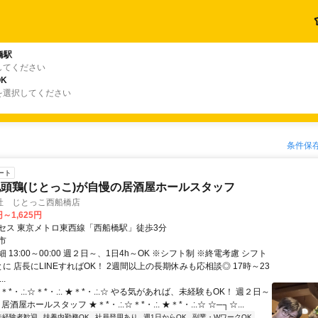
橋駅
してください
K
を選択してください
条件保
ート
頭鶏(じとっこ)が自慢の居酒屋ホールスタッフ
社 じとっこ西船橋店
円～1,625円
セス 東京メトロ東西線「西船橋駅」徒歩3分
市
 13:00～00:00 週２日～、1日4h～OK ※シフト制 ※終電考慮 シフト
に 店長にLINEすればOK！ 2週間以上の長期休みも応相談◎ 17時～23
..
＊*・.:.☆＊*・.:. ★＊*・.:.☆ やる気があれば、未経験もOK！ 週２日～
居酒屋ホールスタッフ ★＊*・.:.☆＊*・.:. ★＊*・.:.☆ ☆─┐☆...
未経験者歓迎
扶養内勤務OK
社員登用あり
週1日からOK
副業・WワークOK