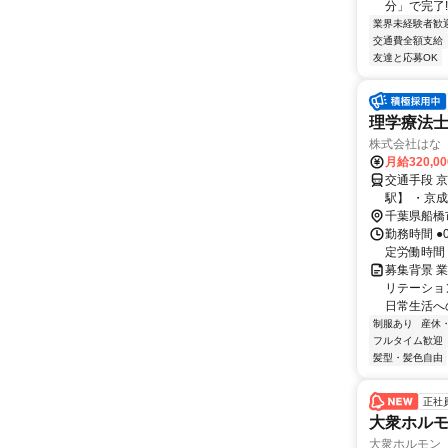
分」で完了!
業界未経験者歓
交通費全額支給
友達と応募OK
理学療法
株式会社はな
月給320,0
交通手段 
駅】 ・京
千葉県船橋
勤務時間 ●
定労働時間
募集背景 
リテーショ
日常生活への
制服あり
産休
フルタイム歓迎
髪型・髪色自由
正社
大衆ホル
大衆ホルモン