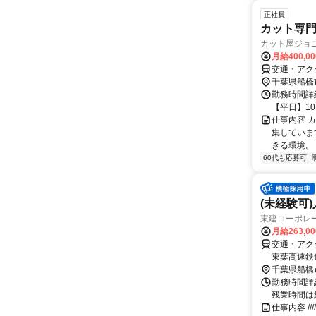
正社員
カット専門
カット屋ジョ
月給400,0
交通・アク
千葉県船橋
勤務時間詳細
【平日】10:
仕事内容 
集していま
きる環境。 
60代も応募可
(未経験可
東建コーポレ
月給263,0
交通・アクセ
東葉高速鉄
千葉県船橋
勤務時間詳細
残業時間は
仕事内容 /////