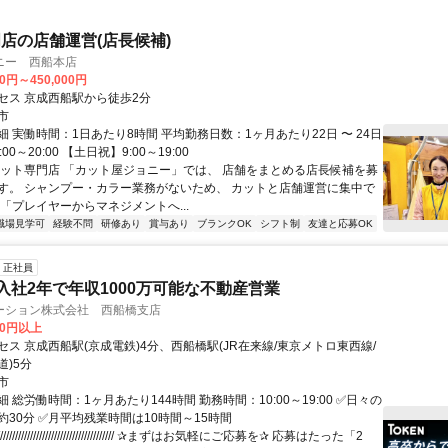
店の店舗運営(店長候補)
ニー 西船本店
00円～450,000円
セス 京成西船駅から徒歩2分
市
 実働時間：1日あたり8時間 平均勤務日数：1ヶ月あたり22日 〜 24日
00～20:00 【土日祝】9:00～19:00
カット専門店 「カット屋ジョニー」では、 店舗をまとめる店長候補を募
す。 シャンプー・カラー業務がないため、 カットと店舗運営に集中で
「プレイヤーからマネジメントへ...
職場見学可
経験不問
研修あり
賞与あり
ブランクOK
シフト制
友達と応募OK
正社員
)入社2年で年収1000万可能な不動産営業
ーション株式会社 西船橋支店
00円以上
ス 京成西船駅(京成電鉄)4分、西船橋駅(JR在来線/東京メトロ東西線/
道)5分
市
 総労働時間：1ヶ月あたり144時間 勤務時間：10:00～19:00 ✅日々の
約30分 ✅月平均残業時間は10時間～15時間
///////////////////////////////////// ✰まずはお気軽にご応募を✰ 応募はたった「2