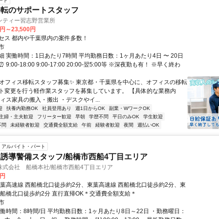
ート
移転のサポートスタッフ
ンティー習志野営業所
0円～23,500円
セス 都内や千葉県内の案件多数！
市
 実働時間：1日あたり7時間 平均勤務日数：1ヶ月あたり4日 〜 20日
:00-18:00 9:00-17:00 20:00-翌5:00等 ※深夜勤も有！ ※早く終わ
✨オフィス移転スタッフ募集✨ 東京都・千葉県を中心に、オフィスの移転
ト変更を行う軽作業スタッフを募集しています。 【具体的な業務内
ィス家具の搬入・搬出 ・デスクやイ...
迎
扶養内勤務OK
社員登用あり
週1日からOK
副業・WワークOK
主婦・主夫歓迎
フリーター歓迎
早朝
学歴不問
平日のみOK
学生歓迎
不問
未経験者歓迎
交通費全額支給
午前
経験者歓迎
夜間
週払いOK
アルバイト・パート
誘導警備スタッフ/船橋市西船4丁目エリア
株式会社 船橋本社/船橋市西船4丁目エリア
0円
東葉高速線 西船橋北口徒歩約2分、東葉高速線 西船橋北口徒歩約2分、東
西船橋北口徒歩約2分 直行直帰OK＊交通費全額支給＊
市
実働時間：8時間/日 平均勤務日数：1ヶ月あたり8日～22日 ・勤務曜日：