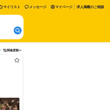
マイリスト
メッセージ
マイページ
求人掲載のご相談
存
関連度順