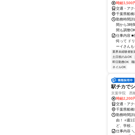
時給3,500
交通・アク
千葉県船橋
勤務時間詳細 
間から3時
間も調整OK.
仕事内容 
伺って ド
ーイさんも
業界未経験者歓
土日祝のみOK
即日勤務OK
職
ネイルOK
駅チカでシ
京葉学院 西
時給2,20
交通・アク
千葉県船橋
勤務時間詳細 1
由！ ⭐週
ど、学校...
仕事内容 