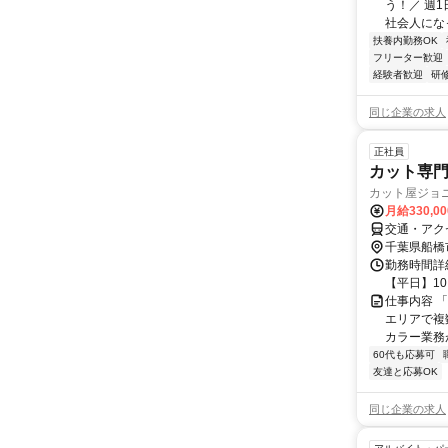
う！／ 週
社会人になっ
扶養内勤務OK
フリーター歓迎
経験者歓迎
研
同じ企業の求人
正社員
カット専門
カット屋ジョ
月給330,0
交通・アク
千葉県船橋
勤務時間詳細
【平日】10:
仕事内容 
エリアで複
カラー業務が
60代も応募可
友達と応募OK
同じ企業の求人