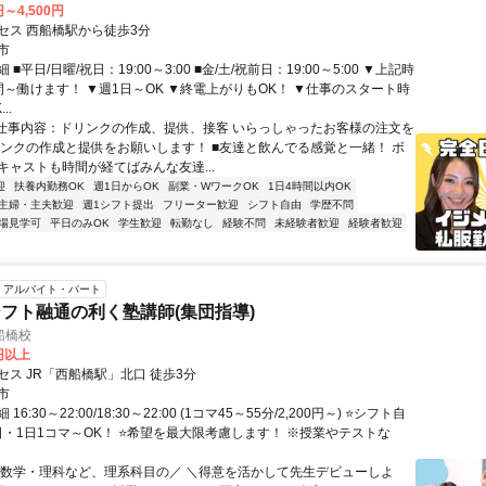
円～4,500円
セス 西船橋駅から徒歩3分
市
■平日/日曜/祝日：19:00～3:00 ■金/土/祝前日：19:00～5:00 ▼上記時
間～働けます！ ▼週1日～OK ▼終電上がりもOK！ ▼仕事のスタート時
..
■仕事内容：ドリンクの作成、提供、接客 いらっしゃったお客様の注文を
リンクの作成と提供をお願いします！ ■友達と飲んでる感覚と一緒！ ボ
キャストも時間が経てばみんな友達...
迎
扶養内勤務OK
週1日からOK
副業・WワークOK
1日4時間以内OK
主婦・主夫歓迎
週1シフト提出
フリーター歓迎
シフト自由
学歴不問
場見学可
平日のみOK
学生歓迎
転勤なし
経験不問
未経験者歓迎
経験者歓迎
アルバイト・パート
フト融通の利く塾講師(集団指導)
船橋校
0円以上
セス JR「西船橋駅」北口 徒歩3分
市
6:30～22:00/18:30～22:00 (1コマ45～55分/2,200円～) ⭐シフト自
1日・1日1コマ～OK！ ⭐希望を最大限考慮します！ ※授業やテストな
＼数学・理科など、理系科目の／ ＼得意を活かして先生デビューしよ