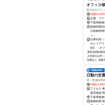
アルバイト・パ
オフィス
株式会社プレ
日給10,00
交通・アク
千葉県船橋
勤務時間詳細
⏰勤務時間⏰ 9
っ...
仕事内容 
やレイアウ
容】 ・オフ
業界未経験者歓
土日祝のみOK
転勤なし
経験
日勤の交通
第一警備保障
日給13,00
アクセス 
葉高速線 
千葉県船橋
勤務時間 