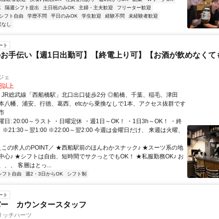
K
隔週シフト提出
土日祝のみOK
主婦・主夫歓迎
フリーター歓迎
シフト自由
学歴不問
平日のみOK
学生歓迎
経験不問
未経験者歓迎
業なし
ート
のお手伝い【週1日出勤可】【終電上り可】【お酒が飲めなくて
ジェ
0円以上
本八幡、浦安、行徳、葛西、etcから乗換なしで1本、アクセス抜群です
市
日: 20:00～ラスト ・日曜定休 ・週1日～OK！ ・1日3h～OK！ ・終
※21:30～翌1:00 ※22:00～翌2:00 今週は金曜日だけ、 来週は火曜、
＼この求人のPOINT／ ★西船駅前のほんわかスナック♪ ★スーツ系の地
中心♪ ★シフトは自由、短時間でサクっとでもOK！ ★私服勤務OK♪ お
、、 客層はとっ...
シフト自由
週2・3日からOK
シフト制
ート
バー カウンタースタッフ
リッチハーツ