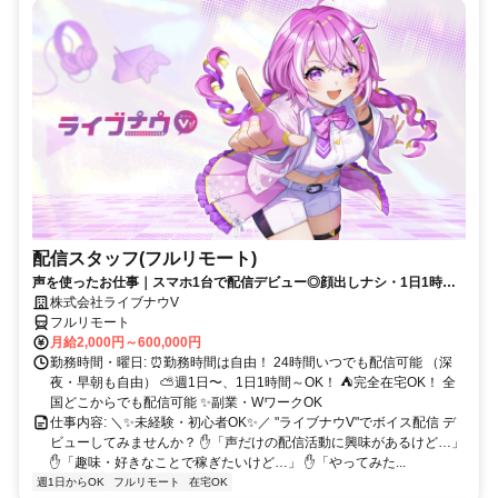
配信スタッフ(フルリモート)
声を使ったお仕事｜スマホ1台で配信デビュー◎顔出しナシ・1日1時間
～OK♪
株式会社ライブナウV
フルリモート
月給2,000円～600,000円
勤務時間・曜日: ⏰勤務時間は自由！ 24時間いつでも配信可能 （深
夜・早朝も自由） ⛅週1日〜、1日1時間～OK！ ⛺完全在宅OK！ 全
国どこからでも配信可能 ✨副業・WワークOK
仕事内容: ＼✨未経験・初心者OK✨／ "ライブナウV"でボイス配信 デ
ビューしてみませんか？ ✋「声だけの配信活動に興味があるけど…」
✋「趣味・好きなことで稼ぎたいけど…」 ✋「やってみた...
週1日からOK
フルリモート
在宅OK