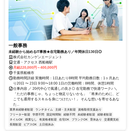
一般事務
未経験から始めるIT事務★在宅勤務あり／年間休日130日◎
株式会社カンゲンエージェント
交通・アクセス 西船橋駅
月給220,000円～400,000円
千葉県船橋市
勤務時間詳細 実働時間：1日あたり8時間 平均勤務日数：1ヶ月あた
り20日 〜 23日 9:00〜18:00 1日の労働時間：8時間、休憩1時間
仕事内容 ／ 20代中心で風通しの良さ◎ 在宅勤務で快適ワーク♪ ＼
「ただの事務じゃ、ちょっと物足りないかも」 「将来のために、ど
こでも通用するスキルを身につけたい！」 そんな想いを寄せるあな
た...
業界未経験者歓迎
ランチタイム
主婦・主夫歓迎
資格取得支援あり
フリーター歓迎
学歴不問
固定時間制
経験不問
未経験者歓迎
経験者歓迎
ネイルOK
残業なし
有資格者歓迎
在宅OK
ブランクOK
育休あり
交通費支給
長期歓迎
ピアスOK
土日祝休み