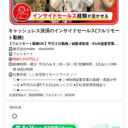
キャッシュレス決済のインサイドセールス(フルリモー
ト勤務)
【フルリモート勤務OK】平日５日勤務／経験者歓迎・BtoB提案営業で
スキルアップ
株式会社make standards
フルリモート
時給1,600円以上
勤務時間・曜日: 平日のみ 9：00～18：00 実働時間：1日あたり8時
間 休憩1時間
仕事内容: ＼＼在宅型リモートワーク ／／
◇★───────────────★◇ ●BtoB提案営業の基礎～実践が学
べる ●平日のみ週5で土日はゆっくり◎ ●正社員登用実績あり
◇★───────...
社員登用あり
固定時間制
フルリモート
在宅OK
契約社員