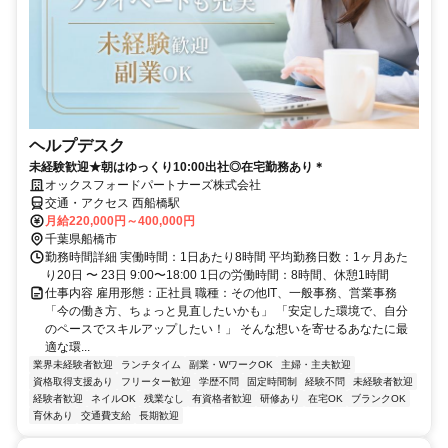
ヘルプデスク
未経験歓迎★朝はゆっくり10:00出社◎在宅勤務あり＊
オックスフォードパートナーズ株式会社
交通・アクセス 西船橋駅
月給220,000円～400,000円
千葉県船橋市
勤務時間詳細 実働時間：1日あたり8時間 平均勤務日数：1ヶ月あた
り20日 〜 23日 9:00〜18:00 1日の労働時間：8時間、休憩1時間
仕事内容 雇用形態：正社員 職種：その他IT、一般事務、営業事務
「今の働き方、ちょっと見直したいかも」 「安定した環境で、自分
のペースでスキルアップしたい！」 そんな想いを寄せるあなたに最
適な環...
業界未経験者歓迎
ランチタイム
副業・WワークOK
主婦・主夫歓迎
資格取得支援あり
フリーター歓迎
学歴不問
固定時間制
経験不問
未経験者歓迎
経験者歓迎
ネイルOK
残業なし
有資格者歓迎
研修あり
在宅OK
ブランクOK
育休あり
交通費支給
長期歓迎