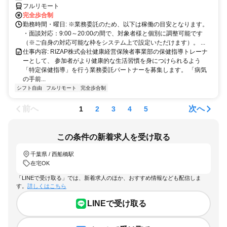
方以降の数時間だけ」など、生活リズムに合わせた時間調整が可能で
フルリモート
す。1件ごとの成果報酬型だから、頑張った分だけ手応えのある収入
完全歩合制
に。充実のサポート体制で、安心の在宅ワークを始めませんか？
勤務時間・曜日: ※業務委託のため、以下は稼働の目安となります。
・面談対応：9:00～20:00の間で、対象者様と個別に調整可能です
（※ご自身の対応可能な枠をシステム上で設定いただけます）。 ...
仕事内容: RIZAP株式会社健康経営保険者事業部の保健指導トレーナ
ーとして、 参加者がより健康的な生活習慣を身につけられるよう
「特定保健指導」を行う業務委託パートナーを募集します。 「病気
の手前...
シフト自由
フルリモート
完全歩合制
前へ
次へ
1
2
3
4
5
この条件の新着求人を受け取る
千葉県 / 西船橋駅
在宅OK
「LINEで受け取る」では、新着求人のほか、おすすめ情報なども配信しま
す。
詳しくはこちら
LINEで受け取る