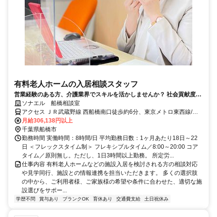
有料老人ホームの入居相談スタッフ
営業経験のある方、介護業界でスキルを活かしませんか？ 社会貢献度が
高く「世の中の役に立つ」お仕事です！
ソナエル 船橋相談室
アクセス ＪＲ武蔵野線 西船橋南口徒歩約6分、東京メトロ東西線/Ｊ
Ｒ中央本線 西船橋南口徒歩約6分、東葉高速線 西船橋南口徒歩約6分
月給306,138円以上
・JR総武線・東京メトロ東西線・東葉高速鉄道「西船橋」駅南口よ
千葉県船橋市
り徒歩6分
勤務時間 実働時間：8時間/日 平均勤務日数：1ヶ月あたり18日～22
日 ＜フレックスタイム制＞ フレキシブルタイム／8:00～20:00 コア
タイム／原則無し。ただし、1日3時間以上勤務。 所定労...
仕事内容 有料老人ホームなどの施設入居を検討される方の相談対応
や見学同行、施設との情報連携を担当いただきます。 多くの選択肢
の中から、ご利用者様、ご家族様の希望や条件に合わせた、適切な施
設選びをサポー...
学歴不問
賞与あり
ブランクOK
育休あり
交通費支給
土日祝休み