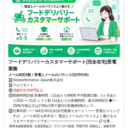
フードデリバリーカスタマーサポート(完全在宅)受電
業務
メール対応5割！受電とメールのバランス◎(TP03R)
Teleperformance Japan株式会社
フルリモート
月給218,400円以上
勤務時間詳細 実働時間：1日あたり8時間 平均勤務日数：1ヶ月あた
り20日 〜 21日 シフト制 1日あたりの実働時間：最大8時間/日 ◆7～
25時(可能な方は27時)の間で週5日/実働8時間のシフ...
仕事内容 ━━ 📅8月26日(水)在宅勤務スタート！━━ 受電がメインで
すが、メール対応も約半分！ 電話とメールのバランスよく働けるカ
スタマーサポートです♪ ━━━━━━━━━━━━━━ 📋 仕事...
業界未経験者歓迎
社員登用あり
フリーター歓迎
学歴不問
転勤なし
経験不問