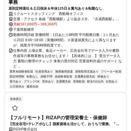
事務
原則定時退社＆土日祝休＆年休125日＆賞与あり＆転勤なし
リクルートスタッフィング 西船橋オフィス
交通・アクセス 各線『西船橋駅』より徒歩３分、『京成西船駅』よ
り徒歩９分
月給187,000円～309,300円
千葉県船橋市
勤務時間詳細 実働時間：1日あたり8時間 平均勤務日数：1ヶ月あた
り20日 9:00~18:00（実働8時間） ※派遣就業先により異なります
が、残業月平均6時間程度です。
仕事内容 上場企業、食品メーカー、広告会社等でデータ入力や書類
作成等の事務業務をお任せします！ 【具体的には…】 受注データ入
力 書類の整理やチェック 来客の受付対応 営業資料作成のサポート な
ど ...
業界未経験者歓迎
社員登用あり
無期雇用派遣
資格取得支援あり
フリーター歓迎
固定時間制
転勤なし
経験不問
未経験者歓迎
交通費全額支給
研修あり
賞与あり
ブランクOK
育休あり
交通費支給
長期歓迎
駅近5分以内
社割あり
土日祝休み
服装自由
業務委託
【フルリモート】RIZAPの管理栄養士・保健師
【完全在宅×テレアポなし】国家資格を活かして、おうちで業務。「も
う一つの安心」を。主婦・Wワーカー活躍中！「平日の日中だけ」「夕
RIZAP株式会社