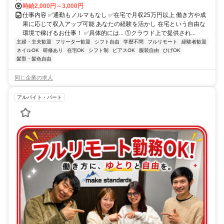
時給2,000円～3,000円
仕事内容 ✅通勤もノルマもなし ✅在宅で月収25万円以上 働き方や成
果に応じて収入アップ可能 あなたの経験を活かし 在宅という自由な
環境で稼げるお仕事！ ✅具体的には... ①クラウド上で提供され...
主婦・主夫歓迎
フリーター歓迎
シフト自由
学歴不問
フルリモート
経験者歓迎
ネイルOK
研修あり
在宅OK
シフト制
ピアスOK
服装自由
ひげOK
髪型・髪色自由
同じ企業の求人
アルバイト・パート