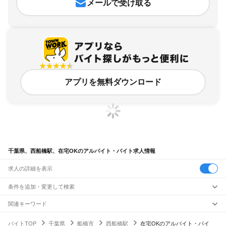
メールで受け取る
アプリを無料ダウンロード
千葉県、西船橋駅、在宅OKのアルバイト・バイト求人情報
求人の詳細を表示
条件を追加・変更して検索
市区町村を追加・変更
関連キーワード
完全在宅ワーク 全国
シール貼り 在宅
現在地周辺
ガチャガチャ
犬カフェ
千葉県
駅を追加・変更
バイトTOP
千葉県
船橋市
西船橋駅
在宅OKのアルバイト・バイ
千葉県
すべて