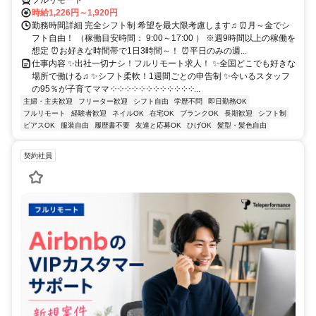
時給1,226円～1,920円
勤務時間詳細 完全シフト制 希望を最大限考慮します♫ ⏰月～金でシ
フト自由！ （稼働目安時間： 9:00～17:00 ） ※週9時間以上の稼働を
想定 ⏰お好きな時間帯で1日3時間～！ ⏰平日のみの週...
仕事内容 ✨出社一切ナシ！フルリモート求人！ ✨全国どこでも好きな
場所で働ける♫ ✨シフト柔軟！1週間ごとの申告制 ✨今いるスタッフ
の95％が子育てママ ༶ ༶ ༶ ༶ ༶ ༶ ༶ ༶ ༶ ༶ ༶ ༶...
主婦・主夫歓迎
フリーター歓迎
シフト自由
学歴不問
即日勤務OK
フルリモート
経験者歓迎
ネイルOK
在宅OK
ブランクOK
長期歓迎
シフト制
ピアスOK
服装自由
履歴書不要
友達と応募OK
ひげOK
髪型・髪色自由
契約社員