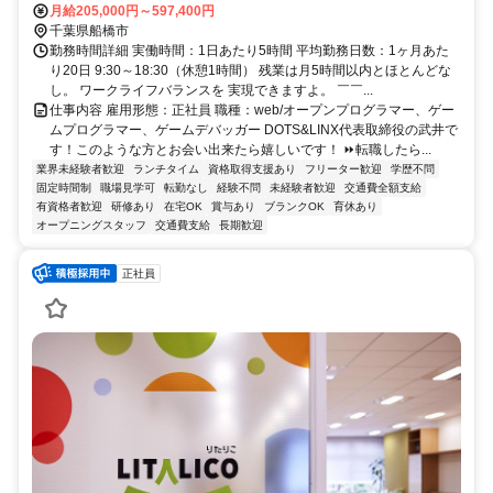
月給205,000円～597,400円
千葉県船橋市
勤務時間詳細 実働時間：1日あたり5時間 平均勤務日数：1ヶ月あた
り20日 9:30～18:30（休憩1時間） 残業は月5時間以内とほとんどな
し。 ワークライフバランスを 実現できますよ。 ￣￣...
仕事内容 雇用形態：正社員 職種：web/オープンプログラマー、ゲー
ムプログラマー、ゲームデバッガー DOTS&LINX代表取締役の武井で
す！このような方とお会い出来たら嬉しいです！ ⏩転職したら...
業界未経験者歓迎
ランチタイム
資格取得支援あり
フリーター歓迎
学歴不問
固定時間制
職場見学可
転勤なし
経験不問
未経験者歓迎
交通費全額支給
有資格者歓迎
研修あり
在宅OK
賞与あり
ブランクOK
育休あり
オープニングスタッフ
交通費支給
長期歓迎
正社員