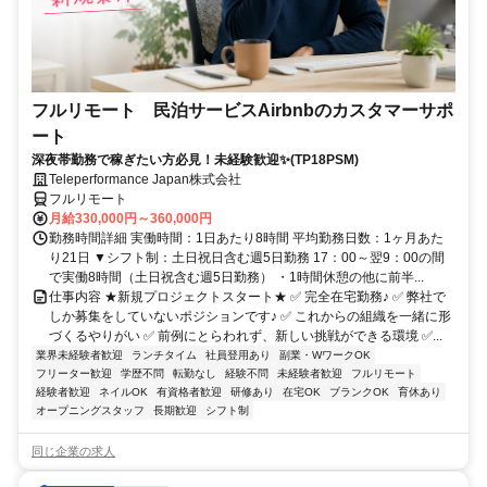
フルリモート 民泊サービスAirbnbのカスタマーサポ
ート
深夜帯勤務で稼ぎたい方必見！未経験歓迎✨(TP18PSM)
Teleperformance Japan株式会社
フルリモート
月給330,000円～360,000円
勤務時間詳細 実働時間：1日あたり8時間 平均勤務日数：1ヶ月あた
り21日 ▼シフト制：土日祝日含む週5日勤務 17：00～翌9：00の間
で実働8時間（土日祝含む週5日勤務） ・1時間休憩の他に前半...
仕事内容 ★新規プロジェクトスタート★ ✅ 完全在宅勤務♪ ✅ 弊社で
しか募集をしていないポジションです♪ ✅ これからの組織を一緒に形
づくるやりがい ✅ 前例にとらわれず、新しい挑戦ができる環境 ✅...
業界未経験者歓迎
ランチタイム
社員登用あり
副業・WワークOK
フリーター歓迎
学歴不問
転勤なし
経験不問
未経験者歓迎
フルリモート
経験者歓迎
ネイルOK
有資格者歓迎
研修あり
在宅OK
ブランクOK
育休あり
オープニングスタッフ
長期歓迎
シフト制
同じ企業の求人