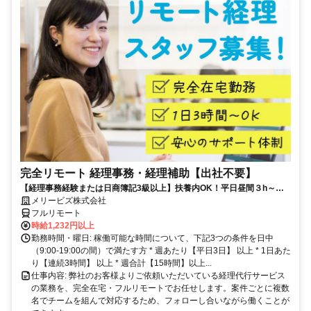
完全リモート 経理事務・経理補助【出社不要】
【経理事務経験または日商簿記3級以上】扶養内OK！平日昼間３h～。
完全在宅で育児・介護中の方も大歓迎♪
メリービズ株式会社
フルリモート
時給1,232円以上
勤務時間・曜日: 稼働可能な時間について、下記3つの条件を日中
（9:00-19:00の間）で満たす方 * 週あたり【平日3日】 以上 * 1日あた
り【連続3時間】 以上 * 週合計【15時間】以上...
仕事内容: 弊社のお客様よりご依頼いただいている経理代行サービス
の業務を、完全在宅・フルリモートでお任せします。案件ごとに複数
名でチームを組んで対応するため、フォローし合いながら働くことが