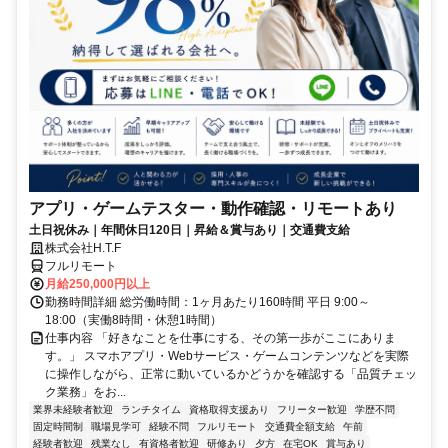
アプリ・ゲームテスター・動作確認・リモートあり
土日祝休み｜年間休日120日｜昇給＆賞与あり｜交通費支給
株式会社H.T.F
フルリモート
月給250,000円以上
勤務時間詳細 総労働時間：1ヶ月あたり160時間 平日 9:00～
18:00（実働8時間・休憩1時間）
仕事内容 「好きなことを仕事にする、その第一歩がここにありま
す。」 スマホアプリ・Webサービス・ゲームコンテンツなどを実際
に操作しながら、正常に動いているかどうかを確認する「品質チェッ
ク業務」をお...
業界未経験者歓迎
ランチタイム
資格取得支援あり
フリーター歓迎
学歴不問
固定時間制
職場見学可
経験不問
フルリモート
交通費全額支給
午前
経験者歓迎
残業なし
有資格者歓迎
研修あり
夕方
在宅OK
賞与あり