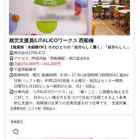
就労支援員/LITALICOワークス 西船橋
【無資格・未経験OK】そのひとりの「自分らしく働く」「自分らしく生
きる」をサポートする就労支援員
株式会社LITALICO
アクセス: JR総武線「西船橋駅」南口徒歩6分
月給253,400円～344,200円
千葉県船橋市
勤務時間・曜日: 勤務時間：8:30～17:30 (休憩時間 1時間00分) 週休2
日制（シフト制） 年間120日前後 ※土曜日・祝日はセンター開所、
日曜日も月1回センター開所のため、月2～3回は...
仕事内容: 「LITALICOワークス」は、「働くこと」に困難を抱える方
に対して、 自分らしい働き方を見つけて社会で活躍できるよう多角
的な支援や、就職後の企業での定着支援を行う仕事です。 支援対象...
交通費支給
シフト制
昇給あり
業務委託