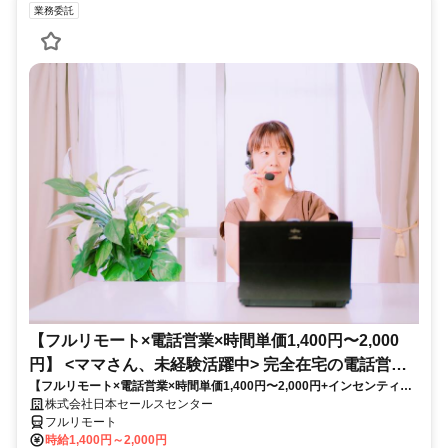
業務委託
【フルリモート×電話営業×時間単価1,400円〜2,000
円】 <ママさん、未経験活躍中> 完全在宅の電話営業
【フルリモート×電話営業×時間単価1,400円〜2,000円+インセンティブ
で家庭と仕事の両立を実現
あり】 ＜ママさん、未経験活躍中＞ 完全在宅の電話営業で家庭と仕事の
株式会社日本セールスセンター
両立を実現
フルリモート
時給1,400円～2,000円