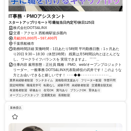
IT事務・PMOアシスタント
スタートアップ/リモート可/最短当日内定可/休日125日
株式会社DOTS&LINX
交通・アクセス 西船橋駅徒歩圏内
月給205,000円～597,400円
千葉県船橋市
勤務時間詳細 実働時間：1日あたり5時間 平均勤務日数：1ヶ月あた
り20日 9:30～18:30（休憩1時間） 残業は月5時間以内とほとんどな
し。 ワークライフバランスを 実現できますよ。 ￣￣...
仕事内容 雇用形態：正社員 職種：PMO、web/オープンプロジェクト
リーダー、一般事務 DOTS&LINX代表取締役の武井です！このような
方とお会いできると嬉しいです！ ‥‥◆◆‥‥‥‥‥‥‥‥...
業界未経験者歓迎
ランチタイム
資格取得支援あり
フリーター歓迎
学歴不問
固定時間制
職場見学可
転勤なし
経験不問
未経験者歓迎
交通費全額支給
有資格者歓迎
研修あり
在宅OK
賞与あり
ブランクOK
育休あり
オープニングスタッフ
交通費支給
長期歓迎
業務委託