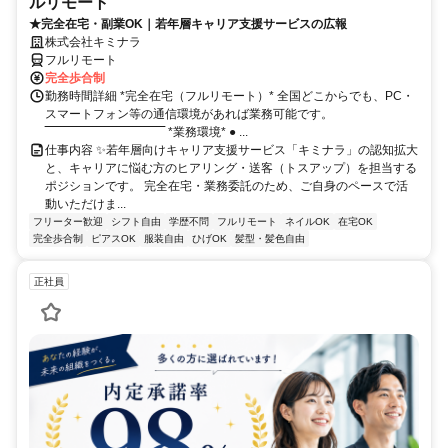
ルリモート
★完全在宅・副業OK｜若年層キャリア支援サービスの広報
株式会社キミナラ
フルリモート
完全歩合制
勤務時間詳細 *完全在宅（フルリモート）* 全国どこからでも、PC・
スマートフォン等の通信環境があれば業務可能です。
‾‾‾‾‾‾‾‾‾‾‾‾‾‾‾‾‾‾‾‾‾‾‾‾‾‾‾‾‾‾ *業務環境* ● ...
仕事内容 ✨若年層向けキャリア支援サービス「キミナラ」の認知拡大
と、キャリアに悩む方のヒアリング・送客（トスアップ）を担当する
ポジションです。 完全在宅・業務委託のため、ご自身のペースで活
動いただけま...
フリーター歓迎
シフト自由
学歴不問
フルリモート
ネイルOK
在宅OK
完全歩合制
ピアスOK
服装自由
ひげOK
髪型・髪色自由
正社員