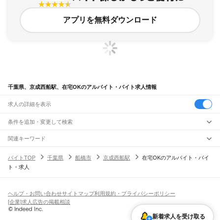
アプリを無料ダウンロード
千葉県、京成西船駅、在宅OKのアルバイト・バイト求人情報
求人の詳細を表示
条件を追加・変更して検索
市区町村を追加・変更
関連キーワード
完全在宅ワーク 全国
シール貼り 在宅
現在地周辺
ガチャガチャ
犬カフェ
千葉県
駅を追加・変更
バイトTOP
千葉県
船橋市
京成西船駅
在宅OKのアルバイト・バイ
千葉県
すべて
ト・求人
千葉市
すべて
職種を追加・変更
JR武蔵野線
中央区
花見川区
稲毛区
若葉区
緑区
美浜区
南流山駅
新松戸駅
新八柱駅
東松戸駅
市川大野駅
船橋法典駅
西船橋駅
飲食・フードサービス
銚子市
市川市
船橋市
館山市
木更津市
松戸市
野田市
茂原市
成田市
佐倉市
東金市
特徴を追加・変更
飲食・フードサービス
すべて
ヘルプ・お問い合わせ
サイトマップ
利用規約・プライバシーポリシー
JR中央・総武線
旭市
習志野市
柏市
勝浦市
市原市
流山市
八千代市
我孫子市
鴨川市
鎌ケ谷市
ホールスタッフ
キッチンスタッフ
皿洗い・洗い場
精肉・鮮魚加工
給食調理
人気
[企業]求人広告の掲載相談
市川駅
本八幡駅
下総中山駅
西船橋駅
船橋駅
東船橋駅
津田沼駅
幕張本郷駅
幕張駅
君津市
富津市
浦安市
四街道市
袖ケ浦市
八街市
印西市
白井市
富里市
南房総市
雇用形態を追加・変更
パン屋（ベーカリー）
フードカウンター販売員
バー（BAR）・バーテンダー
日払いOK
高校生歓迎
学生歓迎
深夜の仕事
髪型・髪色自由
ひげOK
ネイルOK
新検見川駅
稲毛駅
西千葉駅
千葉駅
匝瑳市
香取市
山武市
いすみ市
大網白里市
印旛郡
香取郡
山武郡
長生郡
夷隅郡
新着求人を受け取る
飲食店補助（開店・閉店準備）
飲食店（店長・マネージャー）
ピアスOK
アルバイト・パート
履歴書不要
オープニングスタッフ
留学生・外国人活躍中