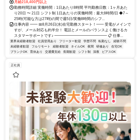
月給218,400円以上
勤務時間詳細 実働時間：1日あたり8時間 平均勤務日数：1ヶ月あた
り20日 〜 21日 シフト制 1日あたりの実働時間：最大8時間/日 ◆7～
25時(可能な方は27時)の間で週5日/実働8時間のシフ...
仕事内容 ━━ 📅8月26日(水)在宅勤務スタート！━━ 受電がメインで
すが、メール対応も約半分！ 電話とメールのバランスよく働けるカ
スタマーサポートです♪ ━━━━━━━━━━━━━━ 📋 仕事...
業界未経験者歓迎
社員登用あり
フリーター歓迎
学歴不問
転勤なし
経験不問
未経験者歓迎
フルリモート
経験者歓迎
ネイルOK
夜間
研修あり
在宅OK
ブランクOK
育休あり
交通費支給
長期歓迎
シフト制
深夜
ピアスOK
正社員