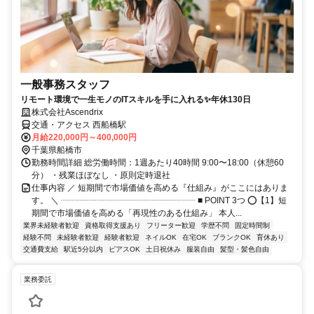
一般事務スタッフ
リモート環境で一生モノのITスキルを手に入れる✨年休130日
株式会社Ascendrix
交通・アクセス 西船橋駅
月給220,000円～400,000円
千葉県船橋市
勤務時間詳細 総労働時間：1週あたり40時間 9:00〜18:00（休憩60
分） ・残業ほぼなし ・原則定時退社
仕事内容 ／ 短期間で市場価値を高める『仕組み』がここにはありま
す。 ＼ ┈┈┈┈┈┈┈┈┈┈┈┈┈┈┈┈ ■ POINT 3つ ⭕️【1】短
期間で市場価値を高める「再現性のある仕組み」 本人...
業界未経験者歓迎
資格取得支援あり
フリーター歓迎
学歴不問
固定時間制
経験不問
未経験者歓迎
経験者歓迎
ネイルOK
在宅OK
ブランクOK
育休あり
交通費支給
駅近5分以内
ピアスOK
土日祝休み
服装自由
髪型・髪色自由
業務委託