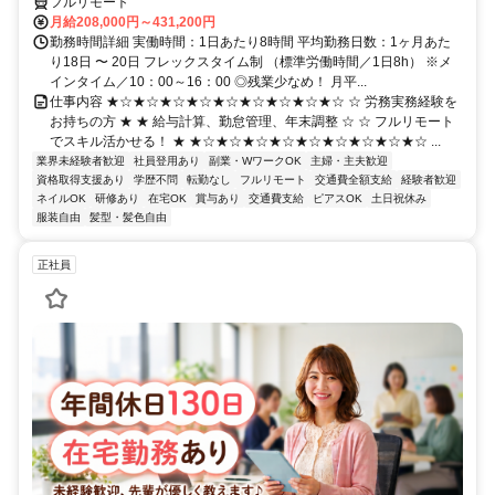
フルリモート
月給208,000円～431,200円
勤務時間詳細 実働時間：1日あたり8時間 平均勤務日数：1ヶ月あた
り18日 〜 20日 フレックスタイム制 （標準労働時間／1日8h） ※メ
インタイム／10：00～16：00 ◎残業少なめ！ 月平...
仕事内容 ★☆★☆★☆★☆★☆★☆★☆★☆★☆ ☆ 労務実務経験を
お持ちの方 ★ ★ 給与計算、勤怠管理、年末調整 ☆ ☆ フルリモート
でスキル活かせる！ ★ ★☆★☆★☆★☆★☆★☆★☆★☆★☆ ...
業界未経験者歓迎
社員登用あり
副業・WワークOK
主婦・主夫歓迎
資格取得支援あり
学歴不問
転勤なし
フルリモート
交通費全額支給
経験者歓迎
ネイルOK
研修あり
在宅OK
賞与あり
交通費支給
ピアスOK
土日祝休み
服装自由
髪型・髪色自由
正社員