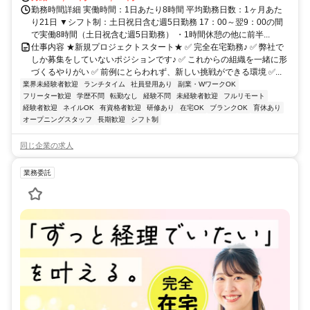
勤務時間詳細 実働時間：1日あたり8時間 平均勤務日数：1ヶ月あた
り21日 ▼シフト制：土日祝日含む週5日勤務 17：00～翌9：00の間
で実働8時間（土日祝含む週5日勤務） ・1時間休憩の他に前半...
仕事内容 ★新規プロジェクトスタート★ ✅ 完全在宅勤務♪ ✅ 弊社で
しか募集をしていないポジションです♪ ✅ これからの組織を一緒に形
づくるやりがい ✅ 前例にとらわれず、新しい挑戦ができる環境 ✅...
業界未経験者歓迎
ランチタイム
社員登用あり
副業・WワークOK
フリーター歓迎
学歴不問
転勤なし
経験不問
未経験者歓迎
フルリモート
経験者歓迎
ネイルOK
有資格者歓迎
研修あり
在宅OK
ブランクOK
育休あり
オープニングスタッフ
長期歓迎
シフト制
同じ企業の求人
業務委託