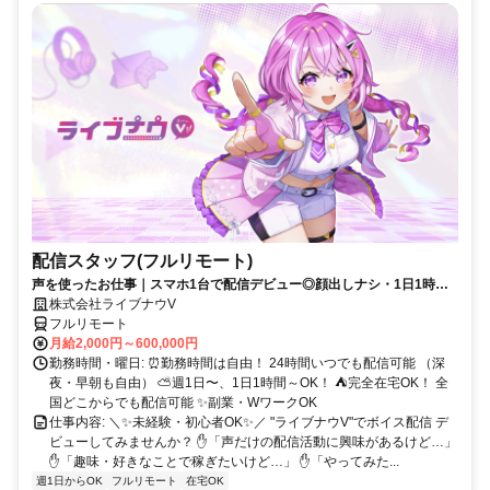
配信スタッフ(フルリモート)
声を使ったお仕事｜スマホ1台で配信デビュー◎顔出しナシ・1日1時間
～OK♪
株式会社ライブナウV
フルリモート
月給2,000円～600,000円
勤務時間・曜日: ⏰勤務時間は自由！ 24時間いつでも配信可能 （深
夜・早朝も自由） ⛅週1日〜、1日1時間～OK！ ⛺完全在宅OK！ 全
国どこからでも配信可能 ✨副業・WワークOK
仕事内容: ＼✨未経験・初心者OK✨／ "ライブナウV"でボイス配信 デ
ビューしてみませんか？ ✋「声だけの配信活動に興味があるけど…」
✋「趣味・好きなことで稼ぎたいけど…」 ✋「やってみた...
週1日からOK
フルリモート
在宅OK