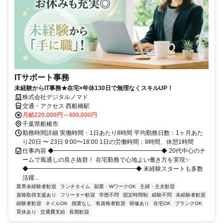
ITサポート事務
未経験からIT事務★在宅×年休130日で無理なくスキルUP！
株式会社デジタルノマド
交通・アクセス 西船橋駅
月給220,000円～400,000円
千葉県船橋市
勤務時間詳細 実働時間：1日あたり8時間 平均勤務日数：1ヶ月あた
り20日 〜 23日 9:00〜18:00 1日の労働時間：8時間、休憩1時間
仕事内容 ◆━━━━━━━━━━━━━━━━━━◆ 20代中心のチ
ームで風通しの良さ抜群！ 在宅勤務で心地よい働き方を実現✨️
◆━━━━━━━━━━━━━━━━━━◆ 未経験スタートも多数
活躍...
業界未経験者歓迎
ランチタイム
副業・WワークOK
主婦・主夫歓迎
資格取得支援あり
フリーター歓迎
学歴不問
固定時間制
経験不問
未経験者歓迎
経験者歓迎
ネイルOK
残業なし
有資格者歓迎
研修あり
在宅OK
ブランクOK
育休あり
交通費支給
長期歓迎