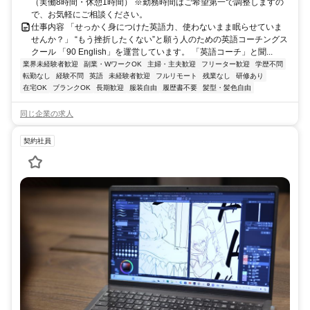
（実働8時間・休憩1時間） ※勤務時間はご希望第一で調整しますの
で、お気軽にご相談ください。
仕事内容 「せっかく身につけた英語力、使わないまま眠らせていま
せんか？」 “もう挫折したくない”と願う人のための英語コーチングス
クール 「90 English」を運営しています。 「英語コーチ」と聞...
業界未経験者歓迎
副業・WワークOK
主婦・主夫歓迎
フリーター歓迎
学歴不問
転勤なし
経験不問
英語
未経験者歓迎
フルリモート
残業なし
研修あり
在宅OK
ブランクOK
長期歓迎
服装自由
履歴書不要
髪型・髪色自由
同じ企業の求人
契約社員