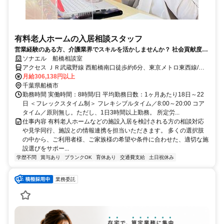
有料老人ホームの入居相談スタッフ
営業経験のある方、介護業界でスキルを活かしませんか？ 社会貢献度が
高く「世の中の役に立つ」お仕事です！
ソナエル 船橋相談室
アクセス ＪＲ武蔵野線 西船橋南口徒歩約6分、東京メトロ東西線/Ｊ
Ｒ中央本線 西船橋南口徒歩約6分、東葉高速線 西船橋南口徒歩約6分
月給306,138円以上
・JR総武線・東京メトロ東西線・東葉高速鉄道「西船橋」駅南口よ
千葉県船橋市
り徒歩6分
勤務時間 実働時間：8時間/日 平均勤務日数：1ヶ月あたり18日～22
日 ＜フレックスタイム制＞ フレキシブルタイム／8:00～20:00 コア
タイム／原則無し。ただし、1日3時間以上勤務。 所定労...
仕事内容 有料老人ホームなどの施設入居を検討される方の相談対応
や見学同行、施設との情報連携を担当いただきます。 多くの選択肢
の中から、ご利用者様、ご家族様の希望や条件に合わせた、適切な施
設選びをサポー...
学歴不問
賞与あり
ブランクOK
育休あり
交通費支給
土日祝休み
業務委託