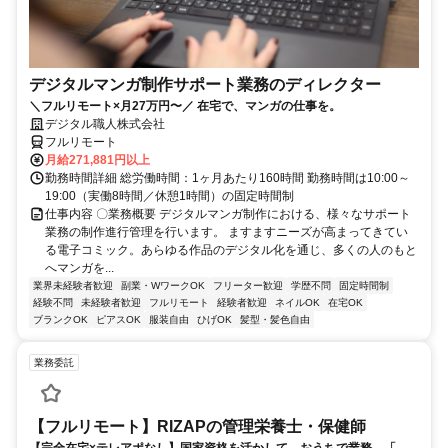
デジタルマンガ制作サポート業務のディレクター
＼フルリモート×月27万円〜／ 在宅で、マンガの仕事を。
デジタル職人株式会社
フルリモート
月給271,881円以上
勤務時間詳細 総労働時間：1ヶ月あたり160時間 勤務時間は10:00～
19:00（実働8時間／休憩1時間）の固定時間制
仕事内容 〇業務概要 デジタルマンガ制作における、様々なサポート
業務の制作進行管理を行います。 ますますニーズが高まってきてい
る電子コミック。あらゆる作品のデジタル化を通じ、多くの人のもと
へマンガを...
業界未経験者歓迎
副業・WワークOK
フリーター歓迎
学歴不問
固定時間制
経験不問
未経験者歓迎
フルリモート
経験者歓迎
ネイルOK
在宅OK
ブランクOK
ピアスOK
服装自由
ひげOK
髪型・髪色自由
業務委託
【フルリモート】RIZAPの管理栄養士・保健師