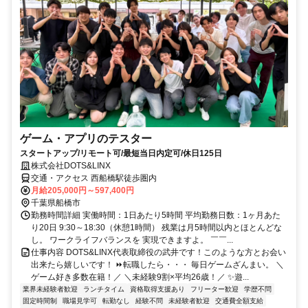
ゲーム・アプリのテスター
スタートアップ/リモート可/最短当日内定可/休日125日
株式会社DOTS&LINX
交通・アクセス 西船橋駅徒歩圏内
月給205,000円～597,400円
千葉県船橋市
勤務時間詳細 実働時間：1日あたり5時間 平均勤務日数：1ヶ月あた
り20日 9:30～18:30（休憩1時間） 残業は月5時間以内とほとんどな
し。 ワークライフバランスを 実現できますよ。 ￣￣...
仕事内容 DOTS&LINX代表取締役の武井です！このような方とお会い
出来たら嬉しいです！ ⏩転職したら・・・ 毎日ゲームざんまい。 ＼
ゲーム好き多数在籍！／ ＼未経験9割×平均26歳！／ ✨遊...
業界未経験者歓迎
ランチタイム
資格取得支援あり
フリーター歓迎
学歴不問
固定時間制
職場見学可
転勤なし
経験不問
未経験者歓迎
交通費全額支給