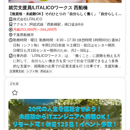
就労支援員/LITALICOワークス 西船橋
【無資格・未経験OK】そのひとりの「自分らしく働く」「自分らしく生
きる」をサポートする就労支援員
株式会社LITALICO
アクセス: JR総武線「西船橋駅」南口徒歩6分
月給253,400円～344,200円
千葉県船橋市
勤務時間・曜日: 勤務時間：8:30～17:30 (休憩時間 1時間00分) 週休2
日制（シフト制） 年間120日前後 ※土曜日・祝日はセンター開所、
日曜日も月1回センター開所のため、月2～3回は...
仕事内容: 「LITALICOワークス」は、「働くこと」に困難を抱える方
に対して、 自分らしい働き方を見つけて社会で活躍できるよう多角
的な支援や、就職後の企業での定着支援を行う仕事です。 支援対象...
交通費支給
シフト制
昇給あり
正社員