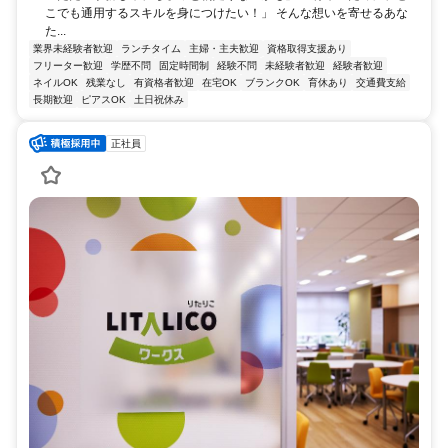
こでも通用するスキルを身につけたい！」 そんな想いを寄せるあな
た...
業界未経験者歓迎
ランチタイム
主婦・主夫歓迎
資格取得支援あり
フリーター歓迎
学歴不問
固定時間制
経験不問
未経験者歓迎
経験者歓迎
ネイルOK
残業なし
有資格者歓迎
在宅OK
ブランクOK
育休あり
交通費支給
長期歓迎
ピアスOK
土日祝休み
正社員