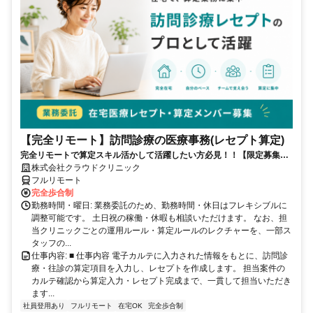
【完全リモート】訪問診療の医療事務(レセプト算定)
完全リモートで算定スキル活かして活躍したい方必見！！【限定募集】
完全リモート｜在宅医療レセプト算定（成果報酬型／業務委託）
株式会社クラウドクリニック
フルリモート
完全歩合制
勤務時間・曜日: 業務委託のため、勤務時間・休日はフレキシブルに
調整可能です。 土日祝の稼働・休暇も相談いただけます。 なお、担
当クリニックごとの運用ルール・算定ルールのレクチャーを、一部ス
タッフの...
仕事内容: ■ 仕事内容 電子カルテに入力された情報をもとに、訪問診
療・往診の算定項目を入力し、レセプトを作成します。 担当案件の
カルテ確認から算定入力・レセプト完成まで、一貫して担当いただき
ます...
社員登用あり
フルリモート
在宅OK
完全歩合制