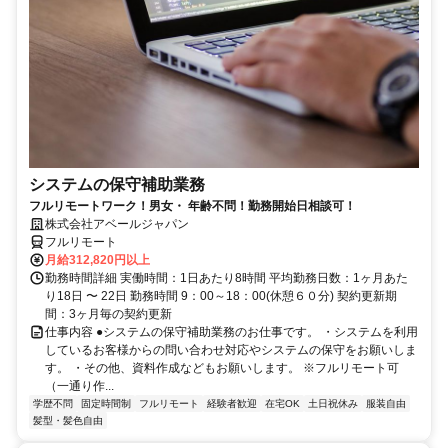
システムの保守補助業務
フルリモートワーク！男女・ 年齢不問！勤務開始日相談可！
株式会社アベールジャパン
フルリモート
月給312,820円以上
勤務時間詳細 実働時間：1日あたり8時間 平均勤務日数：1ヶ月あた
り18日 〜 22日 勤務時間 9：00～18：00(休憩６０分) 契約更新期
間：3ヶ月毎の契約更新
仕事内容 ●システムの保守補助業務のお仕事です。 ・システムを利用
しているお客様からの問い合わせ対応やシステムの保守をお願いしま
す。 ・その他、資料作成などもお願いします。 ※フルリモート可
（一通り作...
学歴不問
固定時間制
フルリモート
経験者歓迎
在宅OK
土日祝休み
服装自由
髪型・髪色自由