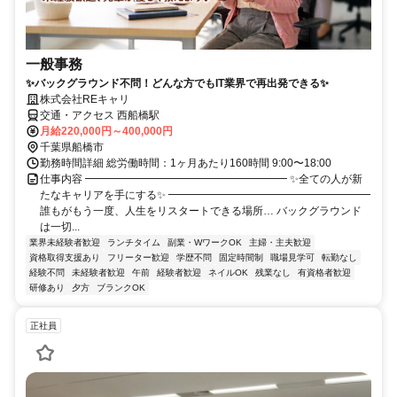
一般事務
✨バックグラウンド不問！どんな方でもIT業界で再出発できる✨
株式会社REキャリ
交通・アクセス 西船橋駅
月給220,000円～400,000円
千葉県船橋市
勤務時間詳細 総労働時間：1ヶ月あたり160時間 9:00〜18:00
仕事内容 ━━━━━━━━━━━━━━━━━━━ ✨全ての人が新
たなキャリアを手にする✨ ━━━━━━━━━━━━━━━━━━━
誰もがもう一度、人生をリスタートできる場所… バックグラウンド
は一切...
業界未経験者歓迎
ランチタイム
副業・WワークOK
主婦・主夫歓迎
資格取得支援あり
フリーター歓迎
学歴不問
固定時間制
職場見学可
転勤なし
経験不問
未経験者歓迎
午前
経験者歓迎
ネイルOK
残業なし
有資格者歓迎
研修あり
夕方
ブランクOK
正社員