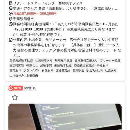
リクルートスタッフィング 西船橋オフィス
交通・アクセス 各線『西船橋駅』より徒歩３分、『京成西船駅』よ
り徒歩９分
月給187,000円～309,300円
千葉県船橋市
勤務時間詳細 実働時間：1日あたり8時間 平均勤務日数：1ヶ月あた
り20日 9:00~18:00（実働8時間） ※派遣就業先により異なります
が、残業月平均6時間程度です。
仕事内容 上場企業、食品メーカー、広告会社等でデータ入力や書類
作成等の事務業務をお任せします！ 【具体的には…】 受注データ入
力 書類の整理やチェック 来客の受付対応 営業資料作成のサポート な
ど ...
業界未経験者歓迎
社員登用あり
無期雇用派遣
資格取得支援あり
フリーター歓迎
固定時間制
転勤なし
経験不問
未経験者歓迎
交通費全額支給
研修あり
賞与あり
ブランクOK
育休あり
交通費支給
長期歓迎
駅近5分以内
社割あり
土日祝休み
服装自由
契約社員