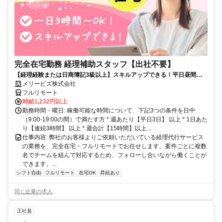
完全在宅勤務 経理補助スタッフ【出社不要】
【経理経験または日商簿記3級以上】スキルアップできる！平日昼間３h
～。完全在宅で育児・介護中の方も大歓迎♪
メリービズ株式会社
フルリモート
時給1,232円以上
勤務時間・曜日: 稼働可能な時間について、下記3つの条件を日中
（9:00-19:00の間）で満たす方 * 週あたり【平日3日】 以上 * 1日あた
り【連続3時間】 以上 * 週合計【15時間】以上...
仕事内容: 弊社のお客様よりご依頼いただいている経理代行サービス
の業務を、完全在宅・フルリモートでお任せします。案件ごとに複数
名でチームを組んで対応するため、フォローし合いながら働くことが
できます。...
シフト自由
フルリモート
在宅OK
昇給あり
同じ企業の求人
正社員