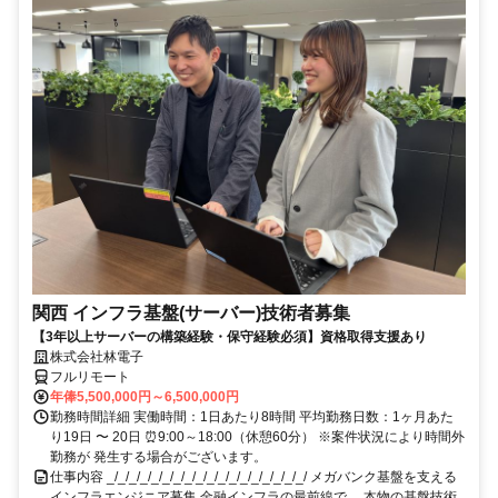
関西 インフラ基盤(サーバー)技術者募集
【3年以上サーバーの構築経験・保守経験必須】資格取得支援あり
株式会社林電子
フルリモート
年俸5,500,000円～6,500,000円
勤務時間詳細 実働時間：1日あたり8時間 平均勤務日数：1ヶ月あた
り19日 〜 20日 ⏰9:00～18:00（休憩60分） ※案件状況により時間外
勤務が 発生する場合がございます。
仕事内容 _/_/_/_/_/_/_/_/_/_/_/_/_/_/_/_/_/_/ メガバンク基盤を支える
インフラエンジニア募集 金融インフラの最前線で、 本物の基盤技術