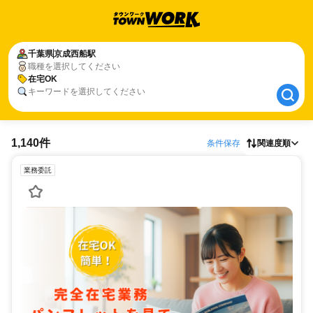
千葉県
千葉県
京成西船駅
京成西船駅
職種を選択してください
在宅OK
在宅OK
キーワードを選択してください
1,140件
条件保存
関連度順
業務委託