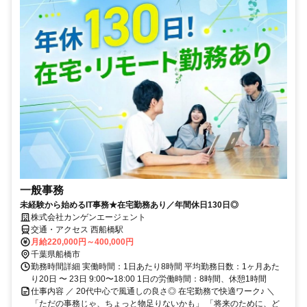
一般事務
未経験から始めるIT事務★在宅勤務あり／年間休日130日◎
株式会社カンゲンエージェント
交通・アクセス 西船橋駅
月給220,000円～400,000円
千葉県船橋市
勤務時間詳細 実働時間：1日あたり8時間 平均勤務日数：1ヶ月あた
り20日 〜 23日 9:00〜18:00 1日の労働時間：8時間、休憩1時間
仕事内容 ／ 20代中心で風通しの良さ◎ 在宅勤務で快適ワーク♪ ＼
「ただの事務じゃ、ちょっと物足りないかも」 「将来のために、ど