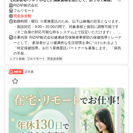
【完全在宅×テレアポなし】国家資格を活かして、おうちで業務。「も
う一つの安心」を。主婦・Wワーカー活躍中！「平日の日中だけ」「夕
RIZAP株式会社
方以降の数時間だけ」など、生活リズムに合わせた時間調整が可能で
フルリモート
す。1件ごとの成果報酬型だから、頑張った分だけ手応えのある収入
完全歩合制
に。充実のサポート体制で、安心の在宅ワークを始めませんか？
勤務時間・曜日: ※業務委託のため、以下は稼働の目安となります。
・面談対応：9:00～20:00の間で、対象者様と個別に調整可能です
（※ご自身の対応可能な枠をシステム上で設定いただけます）。 ...
仕事内容: RIZAP株式会社健康経営保険者事業部の保健指導トレーナ
ーとして、 参加者がより健康的な生活習慣を身につけられるよう
「特定保健指導」を行う業務委託パートナーを募集します。 「病気
の手前...
シフト自由
フルリモート
完全歩合制
正社員