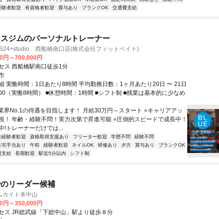
経験者歓迎
有資格者歓迎
賞与あり
ブランクOK
交通費支給
ネスジムのパーソナルトレーナー
NESS24+studio 西船橋南口店(株式会社フィットベイト)
00円～700,000円
セス 西船橋駅南口徒歩1分
市
 実働時間：1日あたり8時間 平均勤務日数：1ヶ月あたり20日 〜 21日
21:00（実働8時間） ■休憩時間：1時間 ■シフト制 ■残業は基本的に少なめ
業界No.1の待遇を目指します！ 月給30万円～スタート ⭐キャリアアッ
視！ 年齢・経験不問！実力次第で昇進可能 ⭐圧倒的スピードで成長中！
!トレーナーだけでは...
未経験者歓迎
資格取得支援あり
フリーター歓迎
学歴不問
経験不問
住宅手当あり
午前
経験者歓迎
ネイルOK
研修あり
夕方
賞与あり
ブランクOK
費支給
長期歓迎
駅近5分以内
シフト制
でのリーダー候補
ムカイト本中山
00円～350,000円
セス JR総武線「下総中山」駅より徒歩８分