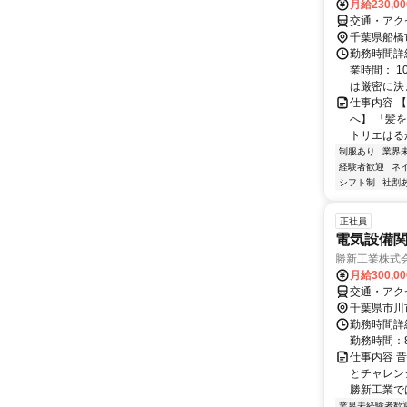
月給230,0
交通・アク
千葉県船橋
勤務時間詳細
業時間： 1
は厳密に決ま
仕事内容 
へ】 「髪
トリエはる
制服あり
業界
経験者歓迎
ネ
シフト制
社割
正社員
電気設備関
勝新工業株式
月給300,0
交通・アク
千葉県市川
勤務時間詳細
勤務時間：8:
仕事内容 
とチャレン
勝新工業で
業界未経験者歓