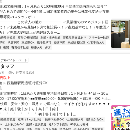
市
細 総労働時間：1ヶ月あたり163時間30分 ※勤務開始時期も相談可^^
が入るので週間40～44時間 →固定残業超過の場合は残業代支給 ✅夜勤
勤専従のスタッフがい...
┏━━━━━この求人の魅力━━━━━┓ ✅異業種でのマネジメント経
に！ ✅未経験から最短4ヶ月で施設長へ！ ✅夜勤基本なし！（年数回／
） ✅先輩の8割以上が未経験スター...
未経験者歓迎
変形労働時間制
主婦・主夫歓迎
資格取得支援あり
フリーター歓迎
早朝
学歴不問
車通勤OK
職場見学可
経験不問
未経験者歓迎
住宅手当あり
迎
夜間
有資格者歓迎
研修あり
夕方
アルバイト・パート
スタッフ
社 鎌ケ谷支社[185]
0円以上
セス 西船橋駅周辺/直行直帰OK
市
 実働時間：1日あたり8時間 平均勤務日数：1ヶ月あたり4日 〜 20日
00～17:00(実働8h) ■■夜勤■■20:00～5:00(実働8h) ＊週1日～OK ＊土...
 快適・安全・安心・満足 ✨ で選ぶなら…テイケイがおすすめ♪ ▼ ▼ ▼
▼ ▼ 未┃経┃験┃か┃ら┃高┃日┃給┃
┛━┛━┛━┛━┛━┛ 初┃警┃備┃で┃も┃...
未経験者歓迎
短期（3ヵ月以内）
扶養内勤務OK
社員登用あり
週1日からOK
K
土日祝のみOK
主婦・主夫歓迎
週1シフト提出
60代も応募可
り
フリーター歓迎
短期
早朝
シフト自由
学歴不問
平日のみOK
学生歓迎