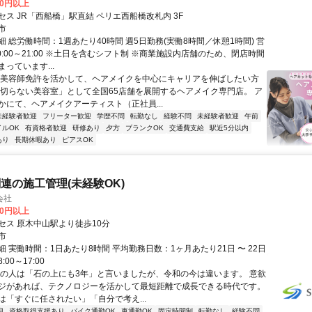
00円以上
セス JR「西船橋」駅直結 ペリエ西船橋改札内 3F
市
 総労働時間：1週あたり40時間 週5日勤務(実働8時間／休憩1時間) 営
0:00～21:00 ※土日を含むシフト制 ※商業施設内店舗のため、閉店時間
っています...
【美容師免許を活かして、ヘアメイクを中心にキャリアを伸ばしたい方
を切らない美容室」として全国65店舗を展開するヘアメイク専門店。 ア
かにて、ヘアメイクアーティスト（正社員...
未経験者歓迎
フリーター歓迎
学歴不問
転勤なし
経験不問
未経験者歓迎
午前
イルOK
有資格者歓迎
研修あり
夕方
ブランクOK
交通費支給
駅近5分以内
あり
長期休暇あり
ピアスOK
連の施工管理(未経験OK)
会社
00円以上
セス 原木中山駅より徒歩10分
市
 実働時間：1日あたり8時間 平均勤務日数：1ヶ月あたり21日 〜 22日
00～17:00
昔の人は「石の上にも3年」と言いましたが、令和の今は違います。 意欲
ジがあれば、テクノロジーを活かして最短距離で成長できる時代です。
は「すぐに任されたい」「自分で考え...
迎
資格取得支援あり
バイク通勤OK
車通勤OK
固定時間制
転勤なし
経験不問