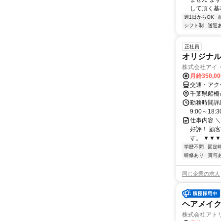
して頂く基
週1日からOK
シフト制
送迎
正社員
オリジナル
株式会社アイ
月給350,0
交通・アク
千葉県船橋
勤務時間詳細
9:00～18
仕事内容 
好評！ 顧
す。 ▼▼▼
学歴不問
固定
研修あり
賞与
同じ企業の求人
ヘアメイ
株式会社アト