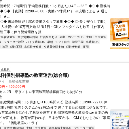
市
働時間：7時間/日 平均勤務日数：1ヶ月あたり4日～23日 ◆◇◆ 勤務時
◆◇◆ 【夜勤】22:00～6:00（実働7h/休憩1h） ※現場による ★ 通し
★...
◆◇◆ 未経験歓迎！駅の警備スタッフ募集 ◆◇◆ ◎ 長く安心して働け
 入社祝い金10万円支給 ◎ 週1日～OK／フルタイムも歓迎 【仕事内
連工事に伴う警備業務を担...
未経験者歓迎
変形労働時間制
社員登用あり
副業・WワークOK
主婦・主夫歓迎
り
フリーター歓迎
バイク通勤OK
早朝
シフト自由
学歴不問
車通勤OK
生歓迎
経験不問
未経験者歓迎
交通費全額支給
経験者歓迎
夜間
正社員
枠|個別指導塾の教室運営(総合職)
ライ 西船橋駅前校
00円～400,000円
セス JR・東京メトロ東西線西船橋駅南口から徒歩1分
市
 総労働時間：1ヶ月あたり163時間20分 勤務時間：13:00〜22:00 休
実働8時間 社内システムが22時15分で 終了するため残業は少なめです。
□ 営業経験を活かして教室を運営する 個別指導塾の教室長 □■ 日本の教
イが変える。 教育が変われば、日本が変わる。 CMでおなじみの『家庭
』 『個別教室のトライ...
迎
変形労働時間制
主婦・主夫歓迎
資格取得支援あり
フリーター歓迎