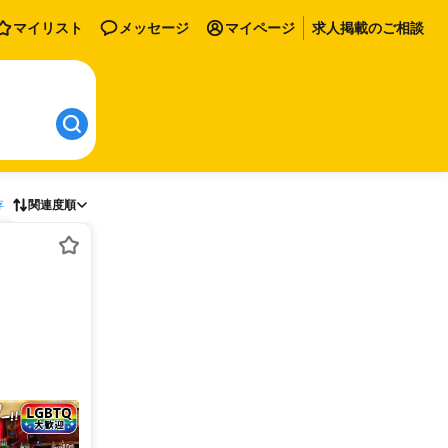
マイリスト
メッセージ
マイページ
求人掲載のご相談
存
関連度順