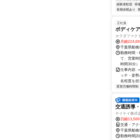
経験者歓迎
研
長期休暇あり
正社員
ボディケア
カラダファク
月給224,0
千葉県船橋
勤務時間・曜
て、営業時間
時間30分） 9
仕事内容:
ッチ・姿勢
名程度を担当
変形労働時間制
交通誘導
テイケイ株式会
日給13,50
交通・アク
千葉県船橋
勤務時間詳細