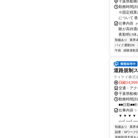
千葉県船橋
勤務時間詳
※固定残業
について 夜
仕事内容 
験が高待遇
夜勤明け休み
制服あり
業界
バイク通勤OK
午前
経験者歓
道路規制
テイケイ株式会
日給14,50
交通・アク
千葉県船橋
勤務時間詳細
■■日勤■■8:
仕事内容 ✨
▼ ▼ ▼ 
━┛━┛━
制服あり
業界
副業・WワークO
資格取得支援あ