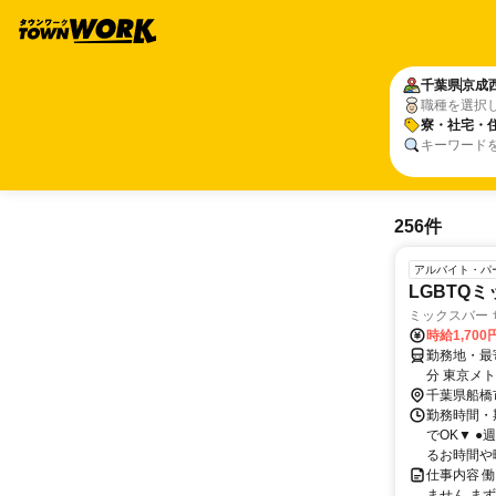
千葉県
京成
職種を選択
寮・社宅・
キーワード
256件
アルバイト・パ
LGBTQ
ミックスバー
時給1,70
勤務地・最寄
分 東京メ
りもありますので幅
千葉県船橋
張、稲毛、
勤務時間・期
でOK▼ 
るお時間や曜
仕事内容 
ません ま