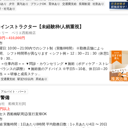
修あり
夕方
賞与あり
ブランクOK
育休あり
交通費支給
長期歓迎
社割あり
寮・社宅あり
インストラクター【未経験枠/人柄重視】
トリー ペリエ西船橋店
00円～410,000円
市
日: 10:00～21:00内でのシフト制（実働8時間） ※勤務店舗によっ
、 シフト時間帯が異なります ＜シフト例＞ 12：30～21：30（休憩1
：30...
 ＝＝仕事内容＝＝ ▼問診・カウンセリング ▼施術（ボディケア・ストレ
バランスの調整） ▼施術後のアドバイス ※平日5～10名、休日10～20
 ＝＝研修と成長ステッ...
交通費支給
駅近5分以内
昇給あり
アルバイト・パート
・警備
社 船橋支社[8]
0円以上
セス 西船橋駅周辺/直行直帰OK
市
 実働時間：1日あたり8時間 平均勤務日数：1ヶ月あたり4日 〜 20日