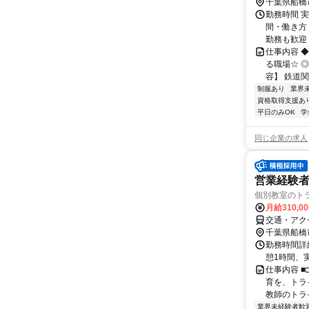
千葉県船橋
勤務時間 実
間・働き方 
勤務も歓迎！ 
仕事内容 
る職場☆ ◎
容】 鉄道関
制服あり
業界
資格取得支援あ
平日のみOK
学
同じ企業の求人
営業経験者
個別教室のト
月給310,0
交通・アク
千葉県船橋
勤務時間詳細
憩1時間、
仕事内容 ■
育を、トラ
教師のトライ
業界未経験者歓