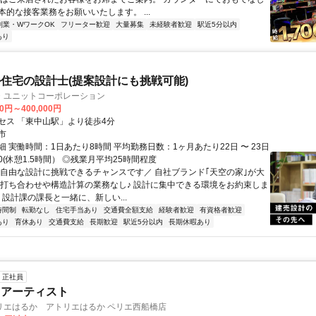
本的な接客業務をお願いいたします。 ...
副業・WワークOK
フリーター歓迎
大量募集
未経験者歓迎
駅近5分以内
あり
住宅の設計士(提案設計にも挑戦可能)
・ユニットコーポレーション
00円～400,000円
セス 「東中山駅」より徒歩4分
市
 実働時間：1日あたり8時間 平均勤務日数：1ヶ月あたり22日 〜 23日
:30(休憩1.5時間） ◎残業月平均25時間程度
＼自由な設計に挑戦できるチャンスです／ 自社ブランド｢天空の家｣が大
客打ち合わせや構造計算の業務なし♪ 設計に集中できる環境をお約束しま
 設計課の課長と一緒に、新しい...
時間制
転勤なし
住宅手当あり
交通費全額支給
経験者歓迎
有資格者歓迎
あり
育休あり
交通費支給
長期歓迎
駅近5分以内
長期休暇あり
正社員
クアーティスト
リエはるか アトリエはるか ペリエ西船橋店