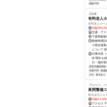
経験不問
正社員
有料老人
有料老人ホー
月給265,0
交通・アク
千葉県船橋
勤務時間詳
※固定残業
について 夜
仕事内容 
休/育休を
日・連休取得
変形労働時間制
学歴不問
車通勤
夕方
賞与あり
アルバイト・パ
夜間警備
株式会社エム
日給11,00
アクセス 