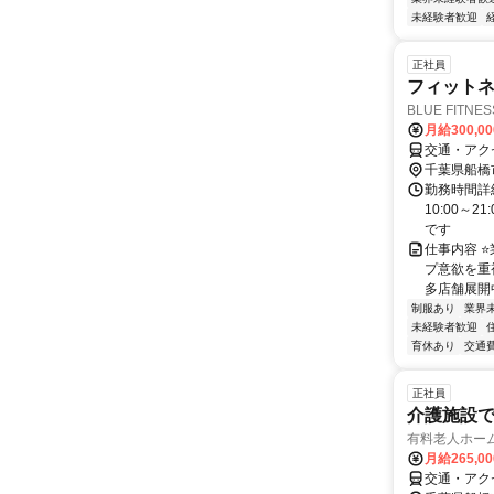
未経験者歓迎
正社員
フィット
BLUE FIT
月給300,0
交通・アク
千葉県船橋
勤務時間詳細
10:00～
です
仕事内容 ⭐
プ意欲を重
多店舗展開中
制服あり
業界
未経験者歓迎
育休あり
交通
正社員
介護施設
有料老人ホー
月給265,0
交通・アク