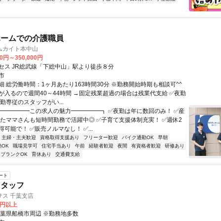
ホームでの介護職員
ムカイト本中山
00円～350,000円
セス JR総武線「下総中山」駅より徒歩８分
市
細 総労働時間：1ヶ月あたり163時間30分 ※勤務開始時期も相談可^^
が入るので週間40～44時間 →固定残業超過の場合は残業代支給 ✅夜勤
勤専従のスタッフがい...
┏━━━━━この求人の魅力━━━━━┓ ✅夜勤は年に数回のみ！ ✅産
経たママさんも短時間勤務で活躍中◎ ✅子育て支援体制充実！ ✅週休2
可能で！ ✅販売ノルマなし！ ✅...
主婦・主夫歓迎
資格取得支援あり
フリーター歓迎
バイク通勤OK
早朝
OK
職場見学可
住宅手当あり
午前
経験者歓迎
夜間
有資格者歓迎
研修あり
ブランクOK
育休あり
交通費支給
ート
スタッフ
サス 千葉支店
0円以上
千葉県船橋市周辺 ※勤務地多数