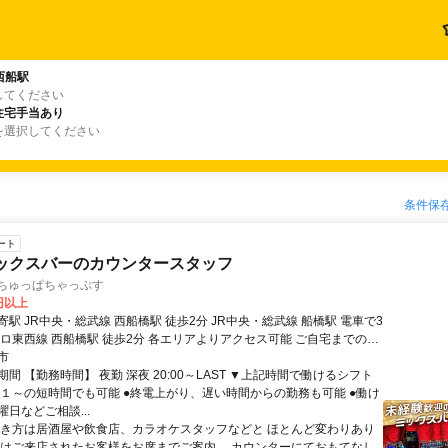
西船駅
してください
住宅手当あり
を選択してください
条件保
ート
ミックスバーのカウンタースタッフ
 ちゅっぱちゃっぷす
0円以上
駅 JR中央・総武線 西船橋駅 徒歩2分 JR中央・総武線 船橋駅 電車で3
トロ東西線 西船橋駅 徒歩2分 各エリアよりアクセス可能 ご自宅までの送
広いエリアからでも採用 市川、本八幡、西船橋、津田沼、幕
市
千葉市等 お気軽にご応募ください
間 【勤務時間】 夜勤 深夜 20:00～LAST ▼上記時間で働けるシフト
●週１～の短時間でも可能 ●終電上がり、遅い時間からの勤務も可能 ●働け
日などご相談...
働き方は居酒屋や飲食店、カラオケスタッフなどと ほとんど変わりあり
ずはご来店されたお客様をお席までご案内。 カウンターにておもてなし