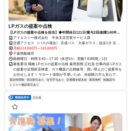
LPガスの提案や点検
【LPガスの提案や点検を担当】◆年間休日121日/賞与2回/創業140年以
上/岩谷産業100％子会社
アイエスジー株式会社 中央支店営業サービス課
交通アクセス 《バスの場合》 京成バス「大塚ガラス」徒歩1分 京成
バス千葉セントラル「エステ・シティ」徒歩5分 《車の場合》 武蔵野
月給224,800円～326,600円
線 船橋法典駅 車5分 東武野田線 馬込沢駅 車6分 東武野田線 塚田駅 車
千葉県船橋市
8分
勤務曜日・時間 8:40～17:30（休憩1h） 実働7.83時間／1日
募集要項 職種 LPガスの提案や点検 雇用形態 正社員 仕事内容 LPガス
の提案や定期保安検査、ガス機器の点検修理、買い替えのご提案等を
お任せします！ サポート体制が手厚いため、未経験の方も安心で...
固定時間制
宿泊割引あり
住宅手当あり
交通費全額支給
家賃無料
制服貸与
レジャー施設割引あり
正社員