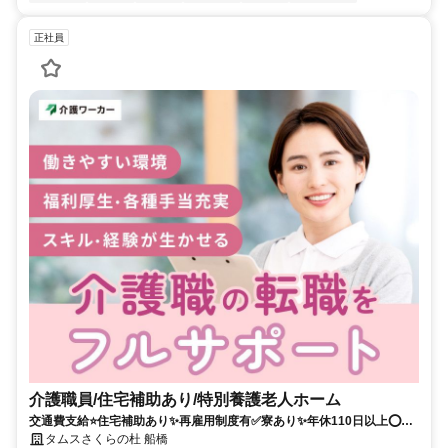
正社員
介護職員/住宅補助あり/特別養護老人ホーム
交通費支給⭐️住宅補助あり✨再雇用制度有✅️寮あり✨年休110日以上⭕️年
休120日以上✨担当者オススメ❗️経験者優遇⭐️車通勤ＯＫ
タムスさくらの杜 船橋