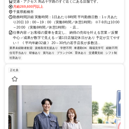
交通・アクセス 馬込十字路のすぐ近くにある店舗です。
月給269,600円以上
千葉県船橋市
勤務時間詳細 実働時間：1日あたり8時間 平均勤務日数：1ヶ月あた
り20日 10：00～19：00 （実働8時間／休憩1時間） ※7-9月は10:00
～20:00 （実働8時間／休憩1時間） ・店...
仕事内容 ✅お客様の愛車を査定し、 納得の売却を叶える営業 ✅反響
中心 ✅成果が数字で見える ✅週1日店舗定休日があり 予定が立てやす
い！ 《 平均年齢32歳 》 20～30代の若手店長が多数活...
業界未経験者歓迎
資格取得支援あり
学歴不問
車通勤OK
職場見学可
経験不問
住宅手当あり
研修あり
賞与あり
ブランクOK
育休あり
交通費支給
シフト制
社割あり
正社員