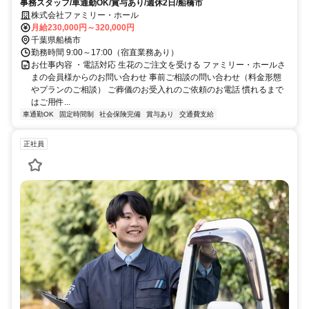
事務スタッフ/車通勤OK/賞与あり/週休2日/船橋市
株式会社ファミリー・ホール
月給230,000円～320,000円
千葉県船橋市
勤務時間 9:00～17:00（宿直業務あり）
お仕事内容 ・電話対応 生花のご注文を受ける ファミリー・ホールさ
まの会員様からのお問い合わせ 事前ご相談の問い合わせ（料金形態
やプランのご相談） ご葬儀のお受入れのご依頼のお電話 慣れるまで
はご用件...
車通勤OK
固定時間制
社会保険完備
賞与あり
交通費支給
正社員