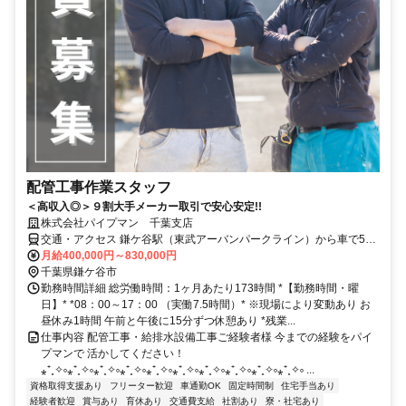
配管工事作業スタッフ
＜高収入◎＞９割大手メーカー取引で安心安定!!
株式会社パイプマン 千葉支店
交通・アクセス 鎌ケ谷駅（東武アーバンパークライン）から車で5分
車通勤ＯＫ(無料駐車場あり）
月給400,000円～830,000円
千葉県鎌ケ谷市
勤務時間詳細 総労働時間：1ヶ月あたり173時間 *【勤務時間・曜
日】* *08：00～17：00 （実働7.5時間）* ※現場により変動あり お
昼休み1時間 午前と午後に15分ずつ休憩あり *残業...
仕事内容 配管工事・給排水設備工事ご経験者様 今までの経験をパイ
プマンで 活かしてください！
⁎⁺˳✧༚⁎⁺˳✧༚⁎⁺˳✧༚⁎⁺˳✧༚⁎⁺˳✧༚⁎⁺˳✧༚⁎⁺˳✧༚⁎⁺˳✧༚⁎⁺˳✧༚⁎⁺˳✧༚ ...
資格取得支援あり
フリーター歓迎
車通勤OK
固定時間制
住宅手当あり
経験者歓迎
賞与あり
育休あり
交通費支給
社割あり
寮・社宅あり