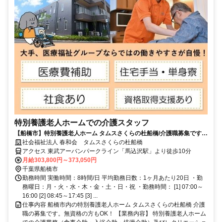
特別養護老人ホームでの介護スタッフ
【船橋市】特別養護老人ホーム タムスさくらの杜船橋/介護職募集です。
＜無資格の方もOK！＞
社会福祉法人 春和会 タムスさくらの杜船橋
アクセス 東武アーバンパークライン「馬込沢駅」より徒歩10分
月給303,800円～373,050円
千葉県船橋市
勤務時間 実働時間：8時間/日 平均勤務日数：1ヶ月あたり20日 ・勤
務曜日：月・火・水・木・金・土・日・祝 ・勤務時間： [1] 07:00～
16:00 [2] 08:45～17:45 [3] ...
仕事内容 船橋市内の特別養護老人ホーム タムスさくらの杜船橋 介護
職の募集です。無資格の方もOK！ 【業務内容】 特別養護老人ホーム