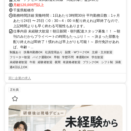
月給120,000円以上
千葉県船橋市
勤務時間詳細 実働時間：1日あたり3時間30分 平均勤務日数：1ヶ月
あたり24日 〜 25日 ◇0：30～4：00 ※配り終えれば即終了なので、
上記時間よりも早く終わる可能性もあります。
仕事内容 未経験大歓迎！朝日新聞・朝刊配達スタッフ募集！！ ～朝
刊のみだからプライベートの時間もたっぷり！～ ～決まった部数を
配り終えれば即終了！慣れれば早上がりも可能！～ 原付免許があれ
ば、年齢・...
制服あり
扶養内勤務OK
社員登用あり
副業・WワークOK
主婦・主夫歓迎
フリーター歓迎
バイク通勤OK
早朝
学歴不問
車通勤OK
学生歓迎
未経験者歓迎
午前
経験者歓迎
夜間
有資格者歓迎
ブランクOK
シフト制
深夜
週4日以上OK
同じ企業の求人
正社員