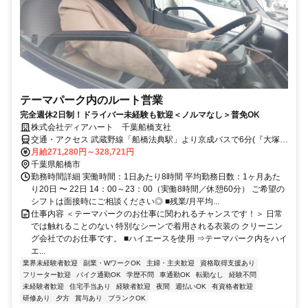
テーマパーク内のルート営業
完全週休2日制！ドライバー未経験も歓迎＜ノルマなし＞普免OK
株式会社ディアハート 千葉船橋支社
交通・アクセス 武蔵野線「船橋法典駅」より京成バスで6分(『大塚ガ
ラスバス停』を下りた目の前)、車で10分
月給271,280円～328,721円
千葉県船橋市
勤務時間詳細 実働時間：1日あたり8時間 平均勤務日数：1ヶ月あた
り20日 〜 22日 14：00～23：00（実働8時間／休憩60分） ご希望の
シフトは面接時にご相談ください◎ ■残業/月平均...
仕事内容 ＜テーマパークのお仕事に関われるチャンスです！＞ 日常
では触れることのない 特別なシーンで着用される衣装の クリーニン
グ会社でのお仕事です。 ■ハイエースを使用 ⇒テーマパーク内をハイ
エ...
業界未経験者歓迎
副業・WワークOK
主婦・主夫歓迎
資格取得支援あり
フリーター歓迎
バイク通勤OK
学歴不問
車通勤OK
転勤なし
経験不問
未経験者歓迎
住宅手当あり
経験者歓迎
夜間
週払いOK
有資格者歓迎
研修あり
夕方
賞与あり
ブランクOK