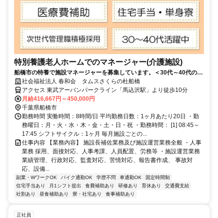
特別養護老人ホームでのマネージャー(介護施設)
船橋市の特養で施設マネージャーを募集しています。＜30代～40代の管
理職も在籍！若手・中堅が活躍できる環境です＞
社会福祉法人 春和会 タムスさくらの杜船橋
アクセス 東武アーバンパークライン「馬込沢駅」より徒歩10分
月給416,667円～450,000円
千葉県船橋市
勤務時間 実働時間：8時間/日 平均勤務日数：1ヶ月あたり20日 ・勤
務曜日：月・火・水・木・金・土・日・祝 ・勤務時間： [1] 08:45～
17:45 シフトサイクル：1ヶ月 毎月施設ごとの...
仕事内容 【業務内容】 施設長補佐業務及び施設運営業務全般 ・人事
業務 採用、面接対応、人事考課、人員配置、労務等 ・施設運営業務
業績管理、行政対応、監査対応、苦情対応、報告書作成、 事故対
応、設備...
副業・WワークOK
バイク通勤OK
学歴不問
車通勤OK
固定時間制
住宅手当あり
月1シフト提出
食費補助あり
研修あり
育休あり
交通費支給
社割あり
昼食補助あり
寮・社宅あり
食事補助あり
正社員