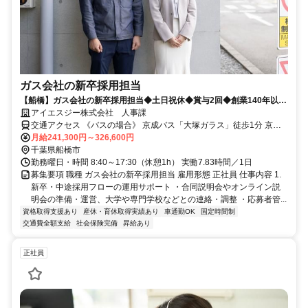
ガス会社の新卒採用担当
【船橋】ガス会社の新卒採用担当◆土日祝休◆賞与2回◆創業140年以上
の老舗企業
アイエスジー株式会社 人事課
交通アクセス 《バスの場合》 京成バス「大塚ガラス」徒歩1分 京成
バス千葉セントラル「エステ・シティ」徒歩5分 《車の場合》 武蔵野
月給241,300円～326,600円
線 船橋法典駅 車5分 東武野田線 馬込沢駅 車6分 東武野田線 塚田駅 車
千葉県船橋市
8分
勤務曜日・時間 8:40～17:30（休憩1h） 実働7.83時間／1日
募集要項 職種 ガス会社の新卒採用担当 雇用形態 正社員 仕事内容 1.
新卒・中途採用フローの運用サポート ・合同説明会やオンライン説
明会の準備・運営、大学や専門学校などとの連絡・調整 ・応募者管...
資格取得支援あり
産休・育休取得実績あり
車通勤OK
固定時間制
交通費全額支給
社会保険完備
昇給あり
正社員