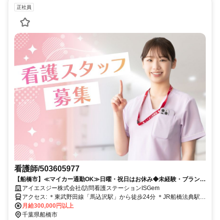
正社員
看護師/503605977
【船橋市】≪マイカー通勤OK≫日曜・祝日はお休み◆未経験・ブランク
OK／プリセプター制度導入で安心◎今までにない新しいカタチの訪問看
アイエスジー株式会社/訪問看護ステーションISGem
護ステーション【訪問看護×正社員】
アクセス: ＊東武野田線「馬込沢駅」から徒歩24分 ＊JR船橋法典駅か
ら、京成バス「市川営業所」「ファイターズタウン鎌ヶ谷」「桐畑」
月給300,000円以上
行き乗車（乗車時間約10分）⇒「大塚ガラス」下車、徒歩1分 ＊JR
千葉県船橋市