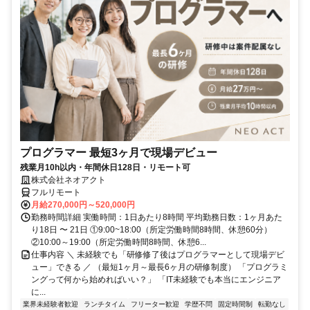
プログラマー 最短3ヶ月で現場デビュー
残業月10h以内・年間休日128日・リモート可
株式会社ネオアクト
フルリモート
月給270,000円～520,000円
勤務時間詳細 実働時間：1日あたり8時間 平均勤務日数：1ヶ月あた
り18日 〜 21日 ①9:00~18:00（所定労働時間8時間、休憩60分）
②10:00～19:00（所定労働時間8時間、休憩6...
仕事内容 ＼ 未経験でも「研修修了後はプログラマーとして現場デビ
ュー」できる ／ （最短1ヶ月～最長6ヶ月の研修制度） 「プログラミ
ングって何から始めればいい？」 「IT未経験でも本当にエンジニア
に...
業界未経験者歓迎
ランチタイム
フリーター歓迎
学歴不問
固定時間制
転勤なし