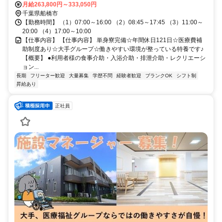
月給263,800円～333,050円
千葉県船橋市
【勤務時間】 （1）07:00～16:00 （2）08:45～17:45 （3）11:00～
20:00 （4）17:00～10:00
【仕事内容】 【仕事内容】 単身寮完備☆年間休日121日☆医療費補
助制度あり☆大手グループ☆働きやすい環境が整っている特養です♪
【概要】 ●利用者様の食事介助・入浴介助・排泄介助・レクリエーシ
ョン...
長期
フリーター歓迎
大量募集
学歴不問
経験者歓迎
ブランクOK
シフト制
昇給あり
正社員