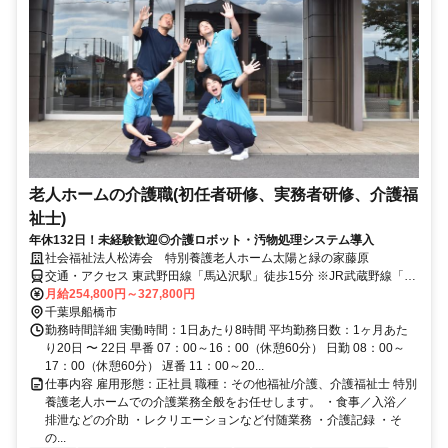
老人ホームの介護職(初任者研修、実務者研修、介護福
祉士)
年休132日！未経験歓迎◎介護ロボット・汚物処理システム導入
社会福祉法人松涛会 特別養護老人ホーム太陽と緑の家藤原
交通・アクセス 東武野田線「馬込沢駅」徒歩15分 ※JR武蔵野線「船
橋法典駅」からバス10分
月給254,800円～327,800円
千葉県船橋市
勤務時間詳細 実働時間：1日あたり8時間 平均勤務日数：1ヶ月あた
り20日 〜 22日 早番 07：00～16：00（休憩60分） 日勤 08：00～
17：00（休憩60分） 遅番 11：00～20...
仕事内容 雇用形態：正社員 職種：その他福祉/介護、介護福祉士 特別
養護老人ホームでの介護業務全般をお任せします。 ・食事／入浴／
排泄などの介助 ・レクリエーションなど付随業務 ・介護記録 ・そ
の...