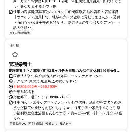
から50km圏内、通勤片道90分圏内での配属店舗となります。 ＜リー
間・月間平均労働時間163.33時間） ※配属の薬局開局・閉局時間に
ジョナル職＞ 異動の範囲は本拠地とその隣接県または直線距離で概
より異なります ※シフト制
ね100km以内 ※社宅制度・赴任手当制度あり ＜ナショナル職＞ 全国
仕事内容 調剤薬局事務/ウエルシア船橋藤原店 地域密着の店舗運営
の店舗への異動あり ※社宅制度・赴任手当制度あり
【ウエルシア薬局】で、地域の方々の健康に貢献しませんか ＜受付
＞ 保険証やお薬手帳のお預かり、 処方せんの受け取りやアンケート
記入依頼や...
変形労働時間制
正社員
管理栄養士
管理栄養士さん募集♪賞与3.5ヶ月分＆日勤のみ◎年間休日110日★住宅
手当や家族手当あり☆彡マイカー通勤OKで働きやすい老健です☆
医療法人弘仁会 介護老人保健施設ロータスケアセンター
アクセス: 東武野田線 馬込沢駅から車7分
月給206,000円～236,300円
千葉県船橋市
勤務時間・曜日: （1）09:00〜17:30
仕事内容: ✓栄養ケアマネジメントや献立管理、給食委託業者との連
携など幅広い業務をお願いします★ ✓住宅手当や家族手当など手厚
い福利厚生◎生活面も安心です◎ ✓賞与は年2回・計3.5ヶ月分♪頑張
りを...
即日勤務OK
固定時間制
残業なし
昇給あり