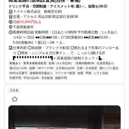
高速道路の規制設置員(点検・警備)
ドリンク手当・空調制服・アイスメット有♪週1～、短期もOK◎
テイケイ株式会社 船橋支社[8]
交通・アクセス 馬込沢駅周辺/直行直帰OK
日給15,000円以上
千葉県船橋市
勤務時間詳細 実働時間：1日あたり8時間 平均勤務日数：1ヶ月あた
り4日 〜 20日 ■■日勤■■8:00～17:00(実働8h) ■■夜勤■■20:00～
5:00(実働8h) ＊週1日～OK ＊土...
仕事内容 ⭕未経験・ブランク大歓迎 ⭕慣れるまで先輩のフォローあ
り ⭕簡単・シンプル＆力仕事ナシ …で、しっかり[稼げる]!!
▛▝▝▝▝▝▝▝▝▝▝▝▝▝ ▜ ⭐ 高速道路の規制スタッフ ⭐ ▙...
制服あり
業界未経験者歓迎
短期（3ヵ月以内）
扶養内勤務OK
社員登用あり
週1日からOK
副業・WワークOK
土日祝のみOK
主婦・主夫歓迎
週1シフト提出
60代も応募可
資格取得支援あり
フリーター歓迎
短期
早朝
シフト自由
学歴不問
平日のみOK
学生歓迎
経験不問
正社員