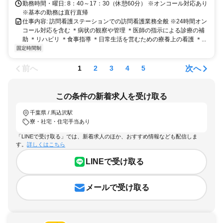
西船橋駅北口から、京成バス「市川営業所」「ファイターズタウン鎌
勤務時間・曜日: 8：40～17：30（休憩60分） ※オンコール対応あり
ヶ谷」「桐畑」行き乗車（乗車時間約30分）⇒「大塚ガラス」下車、
※基本の勤務は直行直帰
徒歩1分
仕事内容: 訪問看護ステーションでの訪問看護業務全般 ※24時間オン
コール対応を含む ＊病状の観察や管理 ＊医師の指示による診療の補
助 ＊リハビリ ＊食事指導 ＊日常生活を営むための療養上の看護 ＊...
固定時間制
前へ
次へ
1
2
3
4
5
この条件の新着求人を受け取る
千葉県 / 馬込沢駅
寮・社宅・住宅手当あり
「LINEで受け取る」では、新着求人のほか、おすすめ情報なども配信しま
す。
詳しくはこちら
LINEで受け取る
メールで受け取る