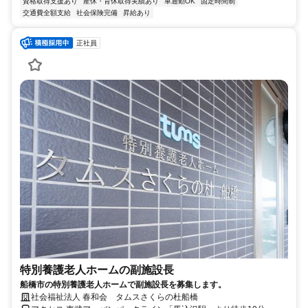
資格取得支援あり
産休・育休取得実績あり
車通勤OK
固定時間制
交通費全額支給
社会保険完備
昇給あり
正社員
特別養護老人ホームの副施設長
船橋市の特別養護老人ホームで副施設長を募集します。
社会福祉法人 春和会 タムスさくらの杜船橋