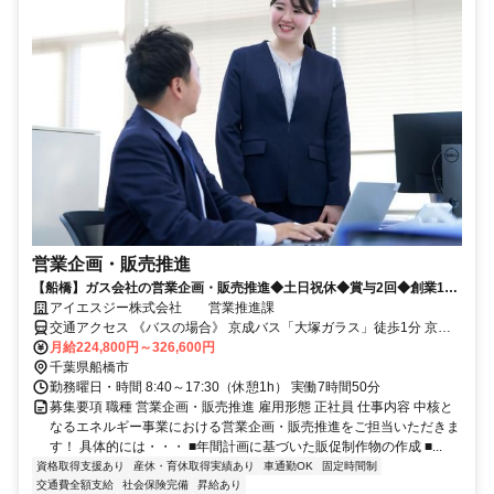
営業企画・販売推進
【船橋】ガス会社の営業企画・販売推進◆土日祝休◆賞与2回◆創業140
年以上の老舗企業
アイエスジー株式会社 営業推進課
交通アクセス 《バスの場合》 京成バス「大塚ガラス」徒歩1分 京成
バス千葉セントラル「エステ・シティ」徒歩5分 《車の場合》 武蔵野
月給224,800円～326,600円
線 船橋法典駅 車5分 東武野田線 馬込沢駅 車6分 東武野田線 塚田駅 車
千葉県船橋市
8分
勤務曜日・時間 8:40～17:30（休憩1h） 実働7時間50分
募集要項 職種 営業企画・販売推進 雇用形態 正社員 仕事内容 中核と
なるエネルギー事業における営業企画・販売推進をご担当いただきま
す！ 具体的には・・・ ■年間計画に基づいた販促制作物の作成 ■...
資格取得支援あり
産休・育休取得実績あり
車通勤OK
固定時間制
交通費全額支給
社会保険完備
昇給あり