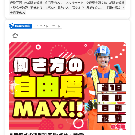
経験不問
未経験者歓迎
住宅手当あり
フルリモート
交通費全額支給
経験者歓迎
有資格者歓迎
研修あり
在宅OK
賞与あり
育休あり
駅近5分以内
長期休暇あり
土日祝休み
アルバイト・パート