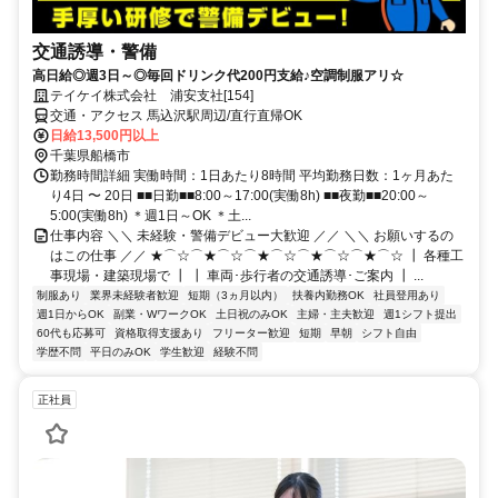
交通誘導・警備
高日給◎週3日～◎毎回ドリンク代200円支給♪空調制服アリ☆
テイケイ株式会社 浦安支社[154]
交通・アクセス 馬込沢駅周辺/直行直帰OK
日給13,500円以上
千葉県船橋市
勤務時間詳細 実働時間：1日あたり8時間 平均勤務日数：1ヶ月あた
り4日 〜 20日 ■■日勤■■8:00～17:00(実働8h) ■■夜勤■■20:00～
5:00(実働8h) ＊週1日～OK ＊土...
仕事内容 ＼＼ 未経験・警備デビュー大歓迎 ／／ ＼＼ お願いするの
はこの仕事 ／／ ★⌒☆⌒★⌒☆⌒★⌒☆⌒★⌒☆⌒★⌒☆ ┃ 各種工
事現場・建築現場で ┃ ┃ 車両･歩行者の交通誘導･ご案内 ┃ ...
制服あり
業界未経験者歓迎
短期（3ヵ月以内）
扶養内勤務OK
社員登用あり
週1日からOK
副業・WワークOK
土日祝のみOK
主婦・主夫歓迎
週1シフト提出
60代も応募可
資格取得支援あり
フリーター歓迎
短期
早朝
シフト自由
学歴不問
平日のみOK
学生歓迎
経験不問
正社員