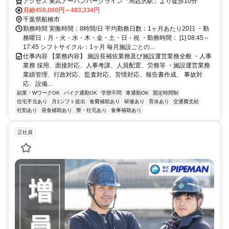
アクセス 東武アーバンパークライン「馬込沢駅」より徒歩10分
月給450,000円～483,334円
千葉県船橋市
勤務時間 実働時間：8時間/日 平均勤務日数：1ヶ月あたり20日 ・勤
務曜日：月・火・水・木・金・土・日・祝 ・勤務時間： [1] 08:45～
17:45 シフトサイクル：1ヶ月 毎月施設ごとの...
仕事内容 【業務内容】 施設長補佐業務及び施設運営業務全般 ・人事
業務 採用、面接対応、人事考課、人員配置、労務等 ・施設運営業務
業績管理、行政対応、監査対応、苦情対応、報告書作成、 事故対
応、設備...
副業・WワークOK
バイク通勤OK
学歴不問
車通勤OK
固定時間制
住宅手当あり
月1シフト提出
食費補助あり
研修あり
育休あり
交通費支給
社割あり
昼食補助あり
寮・社宅あり
食事補助あり
正社員