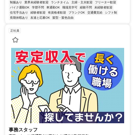
制服あり
業界未経験者歓迎
ランチタイム
主婦・主夫歓迎
フリーター歓迎
バイク通勤OK
学歴不問
車通勤OK
職場見学可
経験不問
未経験者歓迎
住宅手当あり
経験者歓迎
有資格者歓迎
ブランクOK
交通費支給
シフト制
長期休暇あり
友達と応募OK
髪型・髪色自由
正社員
事務スタッフ