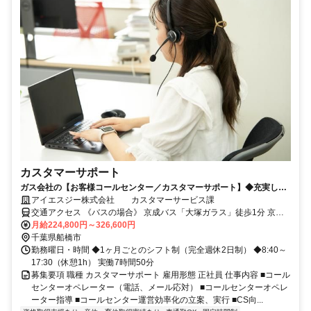
カスタマーサポート
ガス会社の【お客様コールセンター／カスタマーサポート】◆充実した
研修制度◆賞与2回◆有休取得率92％
アイエスジー株式会社 カスタマーサービス課
交通アクセス 《バスの場合》 京成バス「大塚ガラス」徒歩1分 京成
バス千葉セントラル「エステ・シティ」徒歩5分 《車の場合》 武蔵野
月給224,800円～326,600円
線 船橋法典駅 車5分 東武野田線 馬込沢駅 車6分 東武野田線 塚田駅 車
千葉県船橋市
8分
勤務曜日・時間 ◆1ヶ月ごとのシフト制（完全週休2日制） ◆8:40～
17:30（休憩1h） 実働7時間50分
募集要項 職種 カスタマーサポート 雇用形態 正社員 仕事内容 ■コール
センターオペレーター（電話、メール応対） ■コールセンターオペレ
ーター指導 ■コールセンター運営効率化の立案、実行 ■CS向...