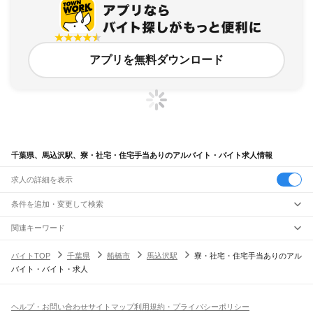
アプリを無料ダウンロード
千葉県、馬込沢駅、寮・社宅・住宅手当ありのアルバイト・バイト求人情報
求人の詳細を表示
条件を追加・変更して検索
市区町村を追加・変更
関連キーワード
完全在宅ワーク 全国
シール貼り 在宅
現在地周辺
ガチャガチャ
犬カフェ
千葉県
駅を追加・変更
バイトTOP
千葉県
船橋市
馬込沢駅
寮・社宅・住宅手当ありのアル
千葉県
すべて
バイト・バイト・求人
千葉市
すべて
職種を追加・変更
JR武蔵野線
中央区
花見川区
稲毛区
若葉区
緑区
美浜区
南流山駅
新松戸駅
新八柱駅
東松戸駅
市川大野駅
船橋法典駅
西船橋駅
飲食・フードサービス
銚子市
市川市
船橋市
館山市
木更津市
松戸市
野田市
茂原市
成田市
佐倉市
東金市
特徴を追加・変更
飲食・フードサービス
すべて
ヘルプ・お問い合わせ
サイトマップ
利用規約・プライバシーポリシー
JR中央・総武線
旭市
習志野市
柏市
勝浦市
市原市
流山市
八千代市
我孫子市
鴨川市
鎌ケ谷市