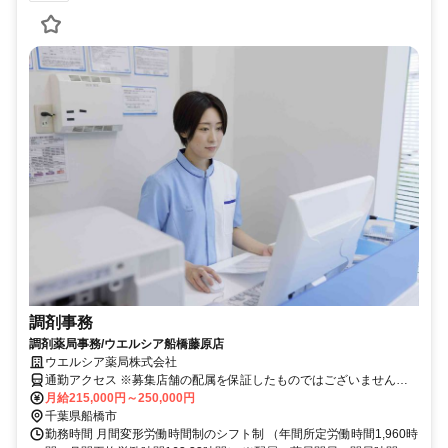
調剤事務
調剤薬局事務/ウエルシア船橋藤原店
ウエルシア薬局株式会社
通勤アクセス ※募集店舗の配属を保証したものではございませんの
で予めご了承ください ※配属店舗は上記店舗以外の可能性がござい
月給215,000円～250,000円
ます ※勤務店舗の指定は出来かねます。 勤務区分を下記の３つから
千葉県船橋市
選択 ＜エリア職＞ 原則として転居を伴う異動はございません。 自宅
勤務時間 月間変形労働時間制のシフト制 （年間所定労働時間1,960時