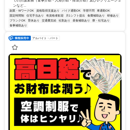
での介護業務（食事介助・入浴介助・排泄介助）及びレクリエーショ
ンなど...
副業・WワークOK
資格取得支援あり
バイク通勤OK
学歴不問
車通勤OK
固定時間制
住宅手当あり
有資格者歓迎
月1シフト提出
食費補助あり
研修あり
ブランクOK
育休あり
交通費支給
社割あり
昼食補助あり
寮・社宅あり
食事補助あり
アルバイト・パート