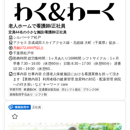
老人ホームで看護師/正社員
定員44名の小さな施設/看護師/正社員
シルバーケア松戸
アクセス 京成成田スカイアクセス線・北総線 大町（千葉県）徒歩約4
分、京成松戸線 くぬぎ山西口徒歩約11分、京成成田スカイアクセス
月給272,000円以上
線・北総線 松飛台徒歩約21分
千葉県松戸市
勤務時間 総労働時間：1ヶ月あたり168時間 シフトサイクル：1ヶ月
早番 7:30～16:00 （休憩60分） 日勤 8:30～17:00 （休憩60分） 遅番
10:30～19:00 （休憩60...
仕事内容 仕事内容 介護老人保健施設における看護業務を担って頂き
ます 【業務内容】 利用者様の健康管理 急変時の対応・配薬管理 病院
への付き添い など キーワード care
学歴不問
車通勤OK
交通費全額支給
月1シフト提出
ブランクOK
資格取得手当あり
シフト制
正社員