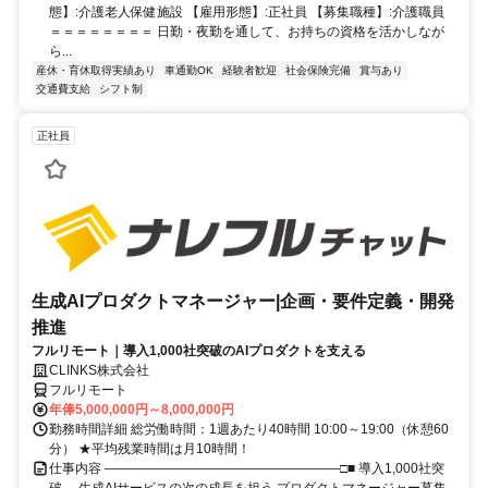
態】:介護老人保健施設 【雇用形態】:正社員 【募集職種】:介護職員
＝＝＝＝＝＝＝＝ 日勤・夜勤を通して、お持ちの資格を活かしなが
ら...
産休・育休取得実績あり
車通勤OK
経験者歓迎
社会保険完備
賞与あり
交通費支給
シフト制
正社員
生成AIプロダクトマネージャー|企画・要件定義・開発
推進
フルリモート｜導入1,000社突破のAIプロダクトを支える
CLINKS株式会社
フルリモート
年俸5,000,000円～8,000,000円
勤務時間詳細 総労働時間：1週あたり40時間 10:00～19:00（休憩60
分） ★平均残業時間は月10時間！
仕事内容 ――――――――――――――――――□■ 導入1,000社突