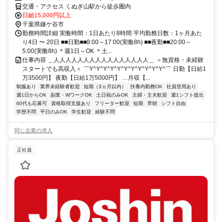
交通・アクセス くぬぎ山駅から徒歩圏内
日給15,000円以上
千葉県鎌ケ谷市
勤務時間詳細 実働時間：1日あたり8時間 平均勤務日数：1ヶ月あた
り4日 〜 20日 ■■日勤■■8:00～17:00(実働8h) ■■夜勤■■20:00～
5:00(実働8h) ＊週1日～OK ＊土...
仕事内容 ＿人人人人人人人人人人人人人人人人＿ ＞無資格・未経験
スタートでも高収入＜ ￣Y^Y^Y^Y^Y^Y^Y^Y^Y^Y^Y^￣ 日勤【日給1
万3500円】 夜勤【日給1万5000円】 …月収【...
制服あり
業界未経験者歓迎
短期（3ヵ月以内）
扶養内勤務OK
社員登用あり
週1日からOK
副業・WワークOK
土日祝のみOK
主婦・主夫歓迎
週1シフト提出
60代も応募可
資格取得支援あり
フリーター歓迎
短期
早朝
シフト自由
学歴不問
平日のみOK
学生歓迎
経験不問
同じ企業の求人
正社員