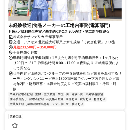
未経験歓迎|食品メーカーの工場内事務(電算部門)
月9休／福利厚生充実／基本的なPCスキル必須・第二新卒歓迎☆
株式会社サンデリカ 千葉事業所
交通・アクセス 北総線大町駅又は新京成線「くぬぎ山駅」より徒歩
10分
月給233,500円～350,000円
千葉県鎌ケ谷市
勤務時間詳細 実働時間：1日あたり8時間 平均勤務日数：1ヶ月あた
り20日 〜 21日 ⏰勤務時間 8:00～17:00 ※夜勤あり ※就業場所によ
って異なる
仕事内容 ✅山崎製パングループの中食領域を担当 ✅業界を牽引するリ
ーディングカンパニー ✅売上1300億円超でグループ内で最大☆ ✅賞
与年2回・財形貯蓄・退職金制度あり ✅充実の福利厚生・待遇・研
修・...
業界未経験者歓迎
主婦・主夫歓迎
学歴不問
経験不問
未経験者歓迎
住宅手当あり
経験者歓迎
有資格者歓迎
研修あり
賞与あり
育休あり
交通費支給
資格取得手当あり
シフト制
寮・社宅あり
業務委託