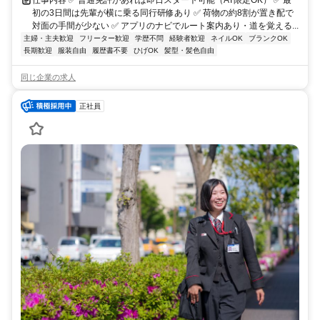
仕事内容 ✅ 普通免許があれば即日スタート可能（AT限定OK） ✅ 最
初の3日間は先輩が横に乗る同行研修あり ✅ 荷物の約8割が置き配で
対面の手間が少ない ✅ アプリのナビでルート案内あり・道を覚える...
主婦・主夫歓迎
フリーター歓迎
学歴不問
経験者歓迎
ネイルOK
ブランクOK
長期歓迎
服装自由
履歴書不要
ひげOK
髪型・髪色自由
同じ企業の求人
正社員