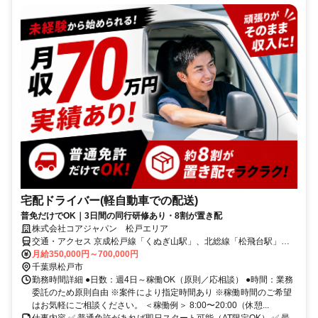
宅配ドライバー(軽自動車での配送)
普免だけでOK｜3日間の同行研修あり・8割が置き配
株式会社コアジャパン 松戸エリア
交通・アクセス 京成松戸線「くぬぎ山駅」、北総線「松飛台駅」よ
り車3分
月給350,000円～700,000円
千葉県松戸市
勤務時間詳細 ●日数：週4日～稼働OK（原則／応相談） ●時間：業務
委託のため原則自由 ※案件により指定時間あり ※稼働時間のご希望
はお気軽にご相談ください。 ＜稼働例＞ 8:00〜20:00（休憩...