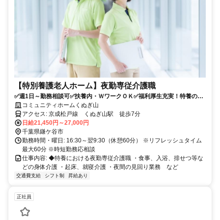
【特別養護老人ホーム】夜勤専従介護職
✅週1日～勤務相談可✅扶養内・ＷワークＯＫ✅福利厚生充実！特養の夜
勤専従介護職
コミュニティホームくぬぎ山
アクセス: 京成松戸線 くぬぎ山駅 徒歩7分
日給21,450円～27,000円
千葉県鎌ケ谷市
勤務時間・曜日: 16:30～翌9:30（休憩60分） ※リフレッシュタイム
最大60分 ※時短勤務応相談
仕事内容: ◆特養における夜勤専従介護職 ・食事、入浴、排せつ等な
どの身体介護 ・起床、就寝介護 ・夜間の見回り業務 など
交通費支給
シフト制
昇給あり
正社員