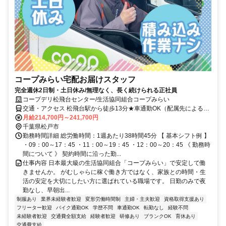
コープみらい宅配お届けスタッフ
完全週休2日制・土日休み/無理なく、長く続けられる正社員
コープデリ松飛台センター/生活協同組合コープみらい
交通・アクセス 松飛台駅から徒歩13分★車通勤OK（配属先による）
※配属先は、入職時期や各センターの人員状況を踏まえ、本人の希望
月給214,700円～241,700円
を考慮した上で、募集場所を含む通勤可能な範囲のセンターから決定
千葉県松戸市
します。
勤務時間詳細 総労働時間：1週あたり38時間45分 【 基本シフト例 】
・09：00～17：45 ・11：00～19：45 ・12：00～20：45 《 勤務時
間について 》 契約時間に沿った勤...
仕事内容 日本最大級の生活協同組合「コープみらい」で安定して働
きませんか。 がむしゃらに稼ぐ働き方ではなく、家族との時間・生
活の安定を大切にしたい方に選ばれている職場です。 日勤のみで夜
勤なし、早朝出...
制服あり
業界未経験者歓迎
変形労働時間制
主婦・主夫歓迎
資格取得支援あり
フリーター歓迎
バイク通勤OK
学歴不問
車通勤OK
転勤なし
経験不問
未経験者歓迎
交通費全額支給
経験者歓迎
研修あり
ブランクOK
育休あり
交通費支給