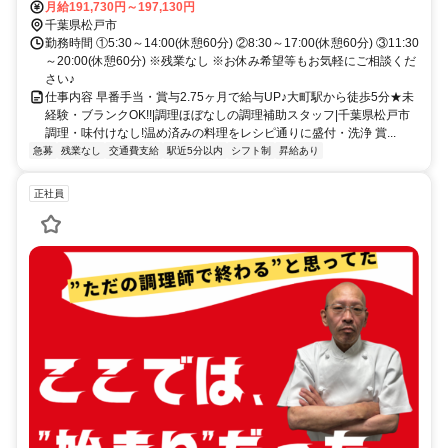
10分 ・マイカー通勤OK! (ただし、駐車場利用料として日額120円(月
月給191,730円～197,130円
額上限2,500円)必要)
千葉県松戸市
勤務時間 ①5:30～14:00(休憩60分) ②8:30～17:00(休憩60分) ③11:30
～20:00(休憩60分) ※残業なし ※お休み希望等もお気軽にご相談くだ
さい♪
仕事内容 早番手当・賞与2.75ヶ月で給与UP♪大町駅から徒歩5分★未
経験・ブランクOK!!|調理ほぼなしの調理補助スタッフ|千葉県松戸市
調理・味付けなし!温め済みの料理をレシピ通りに盛付・洗浄 賞...
急募
残業なし
交通費支給
駅近5分以内
シフト制
昇給あり
正社員