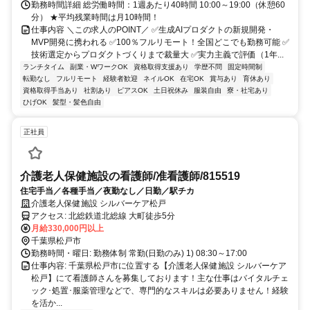
勤務時間詳細 総労働時間：1週あたり40時間 10:00～19:00（休憩60
分） ★平均残業時間は月10時間！
仕事内容 ＼この求人のPOINT／ ✅生成AIプロダクトの新規開発・
MVP開発に携われる ✅100％フルリモート！全国どこでも勤務可能 ✅
技術選定からプロダクトづくりまで裁量大 ✅実力主義で評価（1年...
ランチタイム
副業・WワークOK
資格取得支援あり
学歴不問
固定時間制
転勤なし
フルリモート
経験者歓迎
ネイルOK
在宅OK
賞与あり
育休あり
資格取得手当あり
社割あり
ピアスOK
土日祝休み
服装自由
寮・社宅あり
ひげOK
髪型・髪色自由
正社員
介護老人保健施設の看護師/准看護師/815519
住宅手当／各種手当／夜勤なし／日勤／駅チカ
介護老人保健施設 シルバーケア松戸
アクセス: 北総鉄道北総線 大町徒歩5分
月給330,000円以上
千葉県松戸市
勤務時間・曜日: 勤務体制 常勤(日勤のみ) 1) 08:30～17:00
仕事内容: 千葉県松戸市に位置する【介護老人保健施設 シルバーケア
松戸】にて看護師さんを募集しております！主な仕事はバイタルチェ
ック･処置･服薬管理などで、専門的なスキルは必要ありません！経験
を活か...