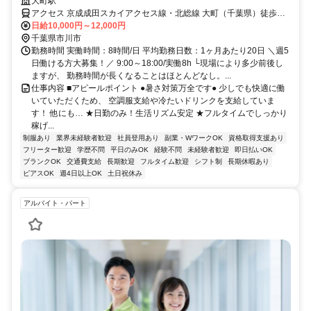
ンク支給◎【入社祝い金10万円】アルバイトでも安定収入！未経験大歓
大町駅
迎！★日勤のみ警備★日払いOK★残業ほぼなし
アクセス 京成成田スカイアクセス線・北総線 大町（千葉県）徒歩約1
分、京成松戸線 くぬぎ山西口徒歩約10分、京成成田スカイアクセス
日給10,000円～12,000円
線・北総線 松飛台徒歩約19分 大町駅近く
千葉県市川市
勤務時間 実働時間：8時間/日 平均勤務日数：1ヶ月あたり20日 ＼週5
日働ける方大募集！／ 9:00～18:00/実働8h └現場により多少前後し
ますが、 勤務時間が長くなることはほとんどなし。...
仕事内容 ■アピールポイント ●暑さ対策万全です● 少しでも快適に働
いていただくため、 空調服支給や冷たいドリンクを支給していま
す！ 他にも… ★日勤のみ！生活リズム安定 ★フルタイムでしっかり
稼げ...
制服あり
業界未経験者歓迎
社員登用あり
副業・WワークOK
資格取得支援あり
フリーター歓迎
学歴不問
平日のみOK
経験不問
未経験者歓迎
即日払いOK
ブランクOK
交通費支給
長期歓迎
フルタイム歓迎
シフト制
長期休暇あり
ピアスOK
週4日以上OK
土日祝休み
アルバイト・パート