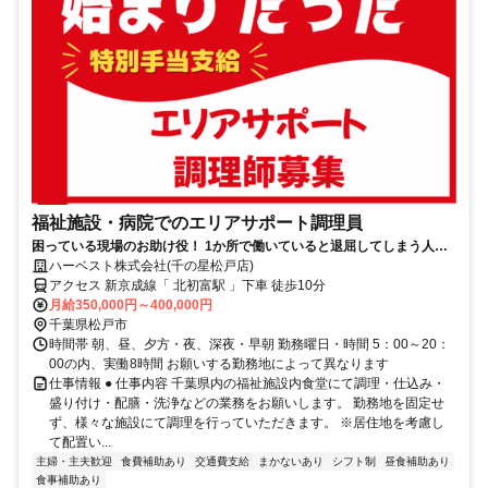
福祉施設・病院でのエリアサポート調理員
困っている現場のお助け役！ 1か所で働いていると退屈してしまう人の
ための募集です！
ハーベスト株式会社(千の星松戸店)
アクセス 新京成線「 北初富駅 」下車 徒歩10分
月給350,000円～400,000円
千葉県松戸市
時間帯 朝、昼、夕方・夜、深夜・早朝 勤務曜日・時間 5：00～20：
00の内、実働8時間 お願いする勤務地によって異なります
仕事情報 ● 仕事内容 千葉県内の福祉施設内食堂にて調理・仕込み・
盛り付け・配膳・洗浄などの業務をお願いします。 勤務地を固定せ
ず、様々な施設にて調理を行っていただきます。 ※居住地を考慮し
て配置い...
主婦・主夫歓迎
食費補助あり
交通費支給
まかないあり
シフト制
昼食補助あり
食事補助あり