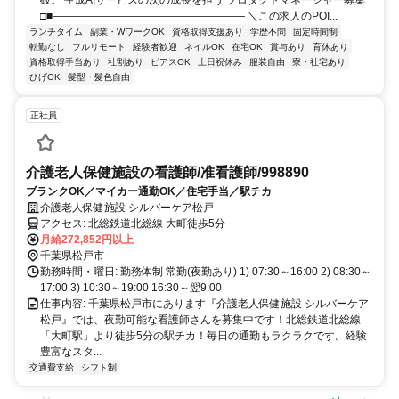
破。 生成AIサービスの次の成長を担う プロダクトマネージャー募集
□■―――――――――――――――――― ＼この求人のPOI...
ランチタイム
副業・WワークOK
資格取得支援あり
学歴不問
固定時間制
転勤なし
フルリモート
経験者歓迎
ネイルOK
在宅OK
賞与あり
育休あり
資格取得手当あり
社割あり
ピアスOK
土日祝休み
服装自由
寮・社宅あり
ひげOK
髪型・髪色自由
正社員
介護老人保健施設の看護師/准看護師/998890
ブランクOK／マイカー通勤OK／住宅手当／駅チカ
介護老人保健施設 シルバーケア松戸
アクセス: 北総鉄道北総線 大町徒歩5分
月給272,852円以上
千葉県松戸市
勤務時間・曜日: 勤務体制 常勤(夜勤あり) 1) 07:30～16:00 2) 08:30～
17:00 3) 10:30～19:00 16:30～翌9:00
仕事内容: 千葉県松戸市にあります『介護老人保健施設 シルバーケア
松戸』では、夜勤可能な看護師さんを募集中です！北総鉄道北総線
「大町駅」より徒歩5分の駅チカ！毎日の通勤もラクラクです。経験
豊富なスタ...
交通費支給
シフト制