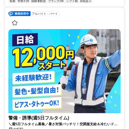
長期
学歴不問
経験者歓迎
ブランクOK
シフト制
昇給あり
アルバイト・パート
警備・誘導(週5日フルタイム)
＼週5日フルタイム募集／暑さ対策バッチリ！空調服支給＆冷たいドリ