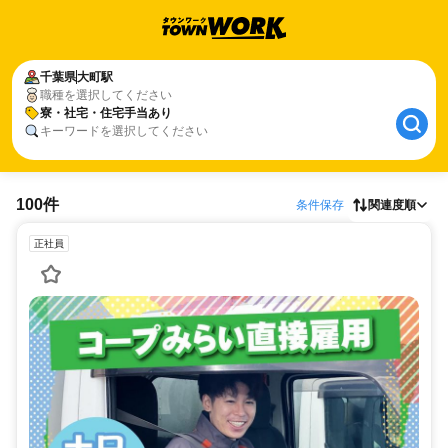
千葉県
大町駅
職種を選択してください
寮・社宅・住宅手当あり
キーワードを選択してください
100件
条件保存
関連度順
正社員