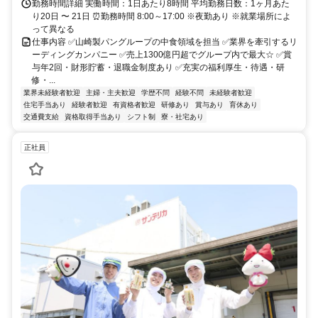
勤務時間詳細 実働時間：1日あたり8時間 平均勤務日数：1ヶ月あた
り20日 〜 21日 ⏰勤務時間 8:00～17:00 ※夜勤あり ※就業場所によ
って異なる
仕事内容 ✅山崎製パングループの中食領域を担当 ✅業界を牽引するリ
ーディングカンパニー ✅売上1300億円超でグループ内で最大☆ ✅賞
与年2回・財形貯蓄・退職金制度あり ✅充実の福利厚生・待遇・研
修・...
業界未経験者歓迎
主婦・主夫歓迎
学歴不問
経験不問
未経験者歓迎
住宅手当あり
経験者歓迎
有資格者歓迎
研修あり
賞与あり
育休あり
交通費支給
資格取得手当あり
シフト制
寮・社宅あり
正社員