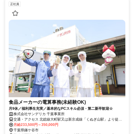
正社員
食品メーカーの電算事務(未経験OK)
月9休／福利厚生充実／基本的なPCスキル必須・第二新卒歓迎☆
株式会社サンデリカ 千葉事業所
交通・アクセス 北総線大町駅又は新京成線「くぬぎ山駅」より徒歩
10分
月給233,500円～350,000円
千葉県鎌ケ谷市