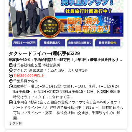
タクシードライバー(運転手)/5329
最高歩合60％：平均給料額35～45万円！／年1回：豪華社員旅行あり／
自社共同生活寮あり
株式会社檪山交通 本社営業所
アクセス: 新京成線「くぬぎ山駅」より徒歩1分
月給350,000円以上
千葉県鎌ケ谷市
勤務時間・曜日: ●隔日(月12勤) 実働15～16H、休憩3H ●日勤(月24
勤) 実働8H、休憩1H ●定時制(月8勤) 実働15～16H、休憩3H ※出庫
時間はライフスタイルに合わせて選...
仕事内容: 地域に合った独自の営業ノウハウで高歩合率を叶えます！
パートドライバーさん 好待遇で積極採用中！ 週1日～、短時間勤務も
可能でプライベート充実！ 株式会社檪山交通は、千葉県を中心に展
開...
シフト制