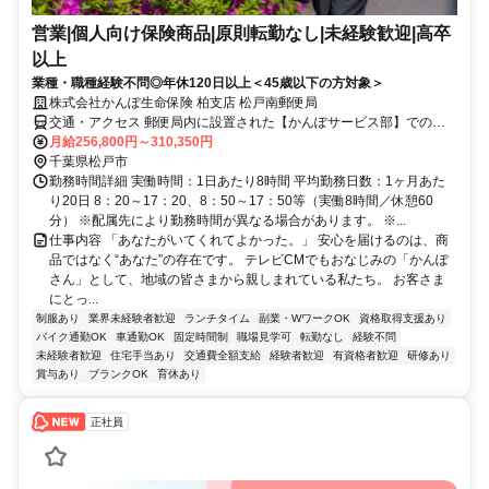
営業|個人向け保険商品|原則転勤なし|未経験歓迎|高卒
以上
業種・職種経験不問◎年休120日以上＜45歳以下の方対象＞
株式会社かんぽ生命保険 柏支店 松戸南郵便局
交通・アクセス 郵便局内に設置された【かんぽサービス部】での勤
務となります
月給256,800円～310,350円
千葉県松戸市
勤務時間詳細 実働時間：1日あたり8時間 平均勤務日数：1ヶ月あた
り20日 8：20～17：20、8：50～17：50等（実働8時間／休憩60
分） ※配属先により勤務時間が異なる場合があります。 ※...
仕事内容 「あなたがいてくれてよかった。」 安心を届けるのは、商
品ではなく“あなた”の存在です。 テレビCMでもおなじみの「かんぽ
さん」として、地域の皆さまから親しまれている私たち。 お客さま
にとっ...
制服あり
業界未経験者歓迎
ランチタイム
副業・WワークOK
資格取得支援あり
バイク通勤OK
車通勤OK
固定時間制
職場見学可
転勤なし
経験不問
未経験者歓迎
住宅手当あり
交通費全額支給
経験者歓迎
有資格者歓迎
研修あり
賞与あり
ブランクOK
育休あり
正社員