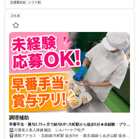
交通費支給
シフト制
正社員
調理補助
早番手当・賞与2.75ヶ月で給与UP♪大町駅から徒歩5分★未経験・ブラン
クOK!!|調理ほぼなしの調理補助スタッフ|千葉県松戸市
介護老人老人保健施設 シルバーケア松戸
通勤アクセス ・北総線/大町駅 徒歩5分 ・新京成線/くぬぎ山駅 徒歩