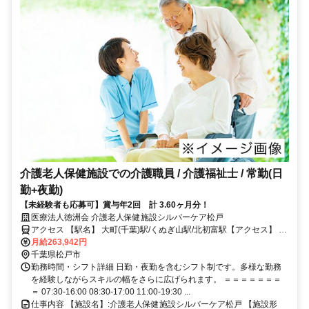
介護老人保健施設での介護職員 / 介護福祉士 / 常勤(日
勤+夜勤)
【未経験者も応募可】賞与年2回 計 3.60ヶ月分！
医療法人徳洲会 介護老人保健施設シルバーケア松戸
アクセス 【駅名】 大町(千葉)駅/くぬぎ山駅/北初富駅【アクセス】 大
町(千葉)駅から徒歩4分
月給263,942円
千葉県松戸市
勤務時間・シフト詳細 日勤・夜勤を含むシフト制です。多様な勤務
を経験しながらスキルの幅をさらに広げられます。 ＝＝＝＝＝＝＝
＝ 07:30-16:00 08:30-17:00 11:00-19:30 ...
仕事内容 【施設名】:介護老人保健施設シルバーケア松戸 【施設形