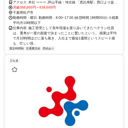
アクセス: 本社 ーーー JR山手線・埼京線 「恵比寿駅」西口より徒歩5
分 東京メトロ 日比谷線 「恵比寿駅」1番出口より徒歩6分 ーーー
月給388,600円～638,600円
千葉県松戸市
勤務時間・曜日: 勤務時間：8:00~17:00 (休憩時間 1時間00分) ※残業
平均月10時間以下
仕事内容: 施工管理として長年現場を渡り歩いてきたベテラン社員
は、選考が一度の面接で決まったことに驚いたという。 残業は平均
で月10時間ほどに落ち着き、入社まで最短1週間というスピード感
も、忙しい現...
固定時間制
交通費支給
昇給あり
正社員