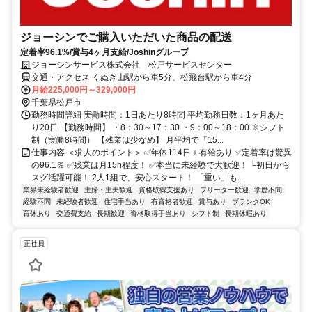
ジョーシンでご購入いただいた商品の配送
定着率96.1%/賞与4ヶ月支給/Joshinグループ
ジョーシンサービス株式会社 松戸サービスセンター
交通・アクセス くぬぎ山駅から車5分、松飛台駅から車4分
月給225,000円～329,000円
千葉県松戸市
勤務時間詳細 実働時間：1日あたり8時間 平均勤務日数：1ヶ月あた
り20日 【勤務時間】 ・8：30～17：30 ・9：00～18：00 ※シフト
制（実働8時間） 【残業は少なめ】 月平均で「15...
仕事内容 ＜求人のポイント＞ ✅年休114日＋有給あり ✅定着率は驚異
の96.1％ ✅残業は月15h程度！ ✅本当に未経験で大歓迎！ └初日から
スグ活躍可能！ 2人1組で、安心スタート！ 「重い」も...
業界未経験者歓迎
主婦・主夫歓迎
資格取得支援あり
フリーター歓迎
学歴不問
経験不問
未経験者歓迎
住宅手当あり
有資格者歓迎
賞与あり
ブランクOK
育休あり
交通費支給
長期歓迎
資格取得手当あり
シフト制
長期休暇あり
正社員