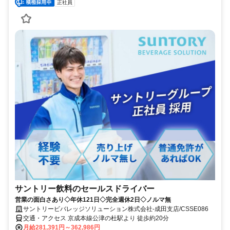
正社員
サントリー飲料のセールスドライバー
営業の面白さあり◇年休121日◇完全週休2日◇ノルマ無
サントリービバレッジソリューション株式会社-成田支店/CSSE086
交通・アクセス 京成本線公津の杜駅より 徒歩約20分
月給281,391円～362,986円