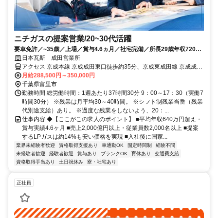
ニチガスの提案営業/20~30代活躍
要車免許／~35歳／上場／賞与4.6ヵ月／社宅完備／所長29歳年収720万
／年休121／完全週休2日
日本瓦斯 成田営業所
アクセス 京成本線 京成成田東口徒歩約35分、京成東成田線 京成成田
東口徒歩約35分、ＪＲ成田線 成田東口徒歩約39分 ※一人一台社用車
月給288,500円～350,000円
貸与、通勤利用可
千葉県富里市
勤務時間 総労働時間：1週あたり37時間30分 9：00～17：30（実働7
時間30分） ※残業は月平均30～40時間。 ※シフト制残業当番（残業
代別途支給）あり。 ※過度な残業をしないよう、20：...
仕事内容 ◆【ここがこの求人のポイント】 ■平均年収640万円超え・
賞与実績4.6ヶ月 ■売上2,000億円以上・従業員数2,000名以上 ■提案
するLPガスは約14%も安い価格を実現 ■入社後に国家...
業界未経験者歓迎
資格取得支援あり
車通勤OK
固定時間制
経験不問
未経験者歓迎
経験者歓迎
賞与あり
ブランクOK
育休あり
交通費支給
資格取得手当あり
土日祝休み
寮・社宅あり
正社員