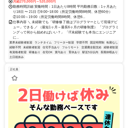
月給270,000円～520,000円
勤務時間詳細 実働時間：1日あたり8時間 平均勤務日数：1ヶ月あた
り18日 〜 21日 ①9:00~18:00（所定労働時間8時間、休憩60分）
②10:00～19:00（所定労働時間8時間、休憩6...
仕事内容 ＼ 未経験でも「研修修了後はプログラマーとして現場デビ
ュー」できる ／ （最短1ヶ月～最長6ヶ月の研修制度） 「プログラミ
ングって何から始めればいい？」 「IT未経験でも本当にエンジニア
に...
業界未経験者歓迎
ランチタイム
フリーター歓迎
学歴不問
固定時間制
転勤なし
経験不問
未経験者歓迎
住宅手当あり
フルリモート
交通費全額支給
経験者歓迎
有資格者歓迎
研修あり
在宅OK
賞与あり
育休あり
駅近5分以内
長期休暇あり
土日祝休み
正社員