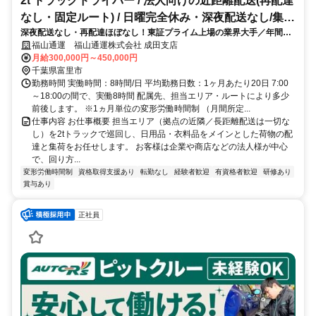
2t トラックドライバー / 法人向けの近距離配送(再配達
なし・固定ルート) / 日曜完全休み・深夜配送なし/集配
深夜配送なし・再配達ほぼなし！東証プライム上場の業界大手／年間休
ﾄﾞﾗｲﾊﾞｰ2t(正社員)
日110日
福山通運 福山通運株式会社 成田支店
月給300,000円～450,000円
千葉県富里市
勤務時間 実働時間：8時間/日 平均勤務日数：1ヶ月あたり20日 7:00
～18:00の間で、実働8時間 配属先、担当エリア・ルートにより多少
前後します。 ※1ヵ月単位の変形労働時間制 （月間所定...
仕事内容 お仕事概要 担当エリア（拠点の近隣／長距離配送は一切な
し）を2tトラックで巡回し、日用品・衣料品をメインとした荷物の配
達と集荷をお任せします。 お客様は企業や商店などの法人様が中心
で、回り方...
変形労働時間制
資格取得支援あり
転勤なし
経験者歓迎
有資格者歓迎
研修あり
賞与あり
正社員