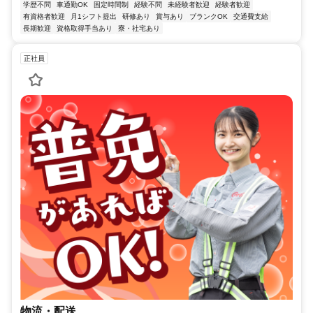
学歴不問
車通勤OK
固定時間制
経験不問
未経験者歓迎
経験者歓迎
有資格者歓迎
月1シフト提出
研修あり
賞与あり
ブランクOK
交通費支給
長期歓迎
資格取得手当あり
寮・社宅あり
正社員
物流・配送