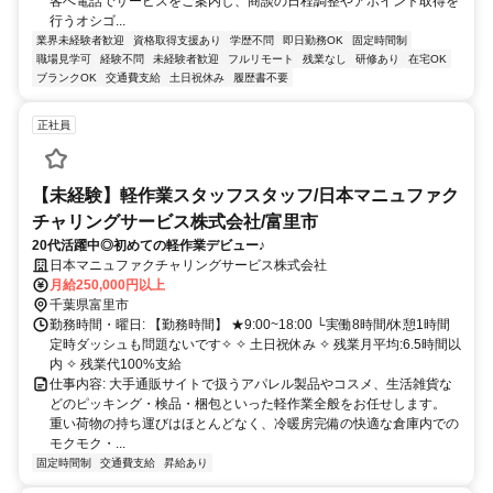
客へ電話でサービスをご案内し、商談の日程調整やアポイント取得を
行うオシゴ...
業界未経験者歓迎
資格取得支援あり
学歴不問
即日勤務OK
固定時間制
職場見学可
経験不問
未経験者歓迎
フルリモート
残業なし
研修あり
在宅OK
ブランクOK
交通費支給
土日祝休み
履歴書不要
正社員
【未経験】軽作業スタッフスタッフ/日本マニュファク
チャリングサービス株式会社/富里市
20代活躍中◎初めての軽作業デビュー♪
日本マニュファクチャリングサービス株式会社
月給250,000円以上
千葉県富里市
勤務時間・曜日: 【勤務時間】 ★9:00~18:00 └実働8時間/休憩1時間
定時ダッシュも問題ないです✧ ✧ 土日祝休み ✧ 残業月平均:6.5時間以
内 ✧ 残業代100%支給
仕事内容: 大手通販サイトで扱うアパレル製品やコスメ、生活雑貨な
どのピッキング・検品・梱包といった軽作業全般をお任せします。
重い荷物の持ち運びはほとんどなく、冷暖房完備の快適な倉庫内での
モクモク・...
固定時間制
交通費支給
昇給あり