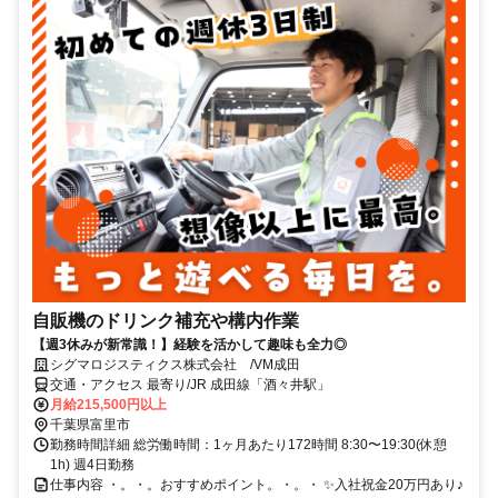
自販機のドリンク補充や構内作業
【週3休みが新常識！】経験を活かして趣味も全力◎
シグマロジスティクス株式会社 /VM成田
交通・アクセス 最寄り/JR 成田線「酒々井駅」
月給215,500円以上
千葉県富里市
勤務時間詳細 総労働時間：1ヶ月あたり172時間 8:30〜19:30(休憩
1h) 週4日勤務
仕事内容 ・。・。おすすめポイント。・。・ ✨入社祝金20万円あり♪