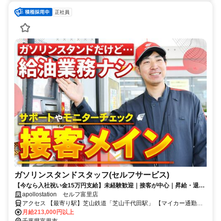
正社員
ガソリンスタンドスタッフ(セルフサービス)
【今なら入社祝い金15万円支給】未経験歓迎｜接客が中心｜昇給・退職
金・各種手当が充実｜乙4資格をお持ちの方必見
apollostation セルフ富里店
アクセス 【最寄り駅】芝山鉄道「芝山千代田駅」 【マイカー通勤
OK】「御料」交差点スグ ◎駐車場あり
月給213,000円以上