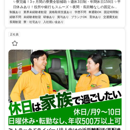
✨寮完備！3ヶ月間の寮費全額補助 ✨週休3日制・年間休日159日 ✨平
日休みあり！役所や銀行もスムーズ ✨夜間・長距離なしの固定ル...
制服あり
業界未経験者歓迎
資格取得支援あり
学歴不問
車通勤OK
固定時間制
経験不問
未経験者歓迎
研修あり
賞与あり
ブランクOK
育休あり
交通費支給
長期歓迎
寮・社宅あり
入社祝い金あり
正社員