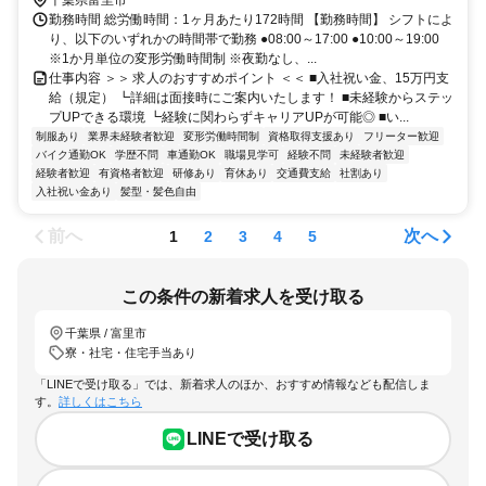
千葉県富里市
勤務時間 総労働時間：1ヶ月あたり172時間 【勤務時間】 シフトによ
り、以下のいずれかの時間帯で勤務 ●08:00～17:00 ●10:00～19:00
※1か月単位の変形労働時間制 ※夜勤なし、...
仕事内容 ＞＞ 求人のおすすめポイント ＜＜ ■入社祝い金、15万円支
給（規定） ┗詳細は面接時にご案内いたします！ ■未経験からステッ
プUPできる環境 ┗経験に関わらずキャリアUPが可能◎ ■い...
制服あり
業界未経験者歓迎
変形労働時間制
資格取得支援あり
フリーター歓迎
バイク通勤OK
学歴不問
車通勤OK
職場見学可
経験不問
未経験者歓迎
経験者歓迎
有資格者歓迎
研修あり
育休あり
交通費支給
社割あり
入社祝い金あり
髪型・髪色自由
前へ
次へ
1
2
3
4
5
この条件の新着求人を受け取る
千葉県 / 富里市
寮・社宅・住宅手当あり
「LINEで受け取る」では、新着求人のほか、おすすめ情報なども配信しま
す。
詳しくはこちら
LINEで受け取る