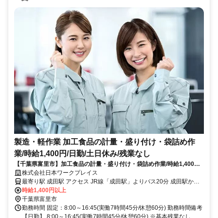
製造・軽作業 加工食品の計量・盛り付け・袋詰め作
業/時給1,400円/日勤/土日休み/残業なし
【千葉県富里市】加工食品の計量・盛り付け・袋詰め作業/時給1,400円/
日勤/土日休み/残業なし_keiyo1007/725
株式会社日本ワークプレイス
最寄り駅 成田駅 アクセス JR線「成田駅」よりバス20分 成田駅から
公共バスあり
時給1,400円以上
千葉県富里市
勤務時間 固定：8:00～16:45(実働7時間45分/休憩60分) 勤務時間備考
【日勤】 8:00～16:45(実働7時間45分/休憩60分) ※基本残業なし