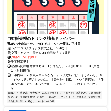
自動販売機のドリンク補充ドライバー
週3休み★趣味も全力で楽しめる、タイパ最強の正社員
シグマロジスティクス株式会社 /VM成田
交通・アクセス 最寄り/JR 成田線「酒々井駅」
月給215,500円以上
千葉県富里市
勤務時間詳細 総労働時間：1ヶ月あたり172時間 8:30〜19:30(休憩
1h) 週4日勤務
仕事内容 「正社員＝休みが少ない」 そんな時代は、もう終わり。 当
社がいち早く導入したのは、 【完全週休3日制】という選択肢。 「仕
事も大事。でも、休みも大事」 その願い、ここで叶えませんか？
私...
制服あり
業界未経験者歓迎
資格取得支援あり
学歴不問
車通勤OK
固定時間制
経験不問
未経験者歓迎
研修あり
賞与あり
ブランクOK
育休あり
交通費支給
長期歓迎
寮・社宅あり
入社祝い金あり