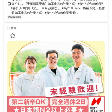
タイトル 【千葉県富里市】加工食品の計量・盛り付け・袋詰め作業/
時給1,400円/日勤/土日休み/残業なし_keiyo1007/725 職種 製造・軽作
業 加工食品の計量・盛り付け・袋詰め作業/時給...
固定時間制
正社員