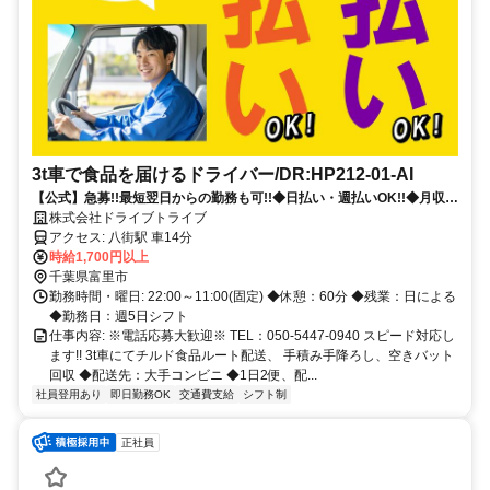
3t車で食品を届けるドライバー/DR:HP212-01-AI
【公式】急募!!最短翌日からの勤務も可!!◆日払い・週払いOK!!◆月収
54万円以上◆履歴書不要◆寮完備◆週休2日◆正社員登用制度あり
株式会社ドライブトライブ
アクセス: 八街駅 車14分
時給1,700円以上
千葉県富里市
勤務時間・曜日: 22:00～11:00(固定) ◆休憩：60分 ◆残業：日による
◆勤務日：週5日シフト
仕事内容: ※電話応募大歓迎※ TEL：050-5447-0940 スピード対応し
ます!! 3t車にてチルド食品ルート配送、 手積み手降ろし、空きバット
回収 ◆配送先：大手コンビニ ◆1日2便、配...
社員登用あり
即日勤務OK
交通費支給
シフト制
正社員