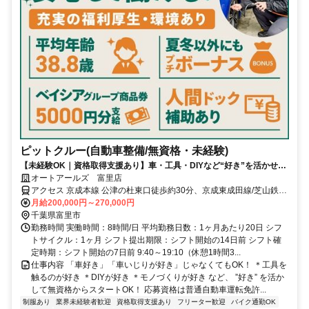
ピットクルー(自動車整備/無資格・未経験)
【未経験OK｜資格取得支援あり】車・工具・DIYなど“好き”を活かせ
る！《年間休日115日／残業代1分単位／月残業10h未満》
オートアールズ 富里店
アクセス 京成本線 公津の杜東口徒歩約30分、京成東成田線/芝山鉄道
京成成田東口徒歩約44分、京成本線 宗吾参道出入口1徒歩約44分 公
月給200,000円～270,000円
津の杜駅から車で6分
千葉県富里市
勤務時間 実働時間：8時間/日 平均勤務日数：1ヶ月あたり20日 シフ
トサイクル：1ヶ月 シフト提出期限：シフト開始の14日前 シフト確
定時期：シフト開始の7日前 9:40～19:10（休憩1時間3...
仕事内容 「車好き」「車いじりが好き」じゃなくてもOK！ ＊工具を
触るのが好き ＊DIYが好き ＊モノづくりが好き など、 ”好き” を活か
して無資格からスタートOK！ 応募資格は普通自動車運転免許...
制服あり
業界未経験者歓迎
資格取得支援あり
フリーター歓迎
バイク通勤OK