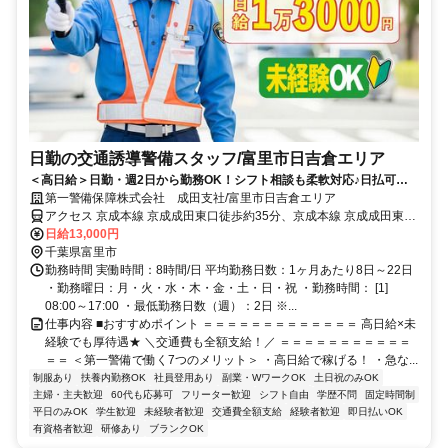
日勤の交通誘導警備スタッフ/富里市日吉倉エリア
＜高日給＞日勤・週2日から勤務OK！シフト相談も柔軟対応♪日払可◎
未経験歓迎★
第一警備保障株式会社 成田支社/富里市日吉倉エリア
アクセス 京成本線 京成成田東口徒歩約35分、京成本線 京成成田東口
徒歩約35分、ＪＲ成田線 成田東口徒歩約39分 直行直帰OK＊交通費
日給13,000円
全額支給＊
千葉県富里市
勤務時間 実働時間：8時間/日 平均勤務日数：1ヶ月あたり8日～22日
・勤務曜日：月・火・水・木・金・土・日・祝 ・勤務時間： [1]
08:00～17:00 ・最低勤務日数（週）：2日 ※...
仕事内容 ■おすすめポイント ＝＝＝＝＝＝＝＝＝＝＝＝＝ 高日給×未
経験でも厚待遇★ ＼交通費も全額支給！／ ＝＝＝＝＝＝＝＝＝＝＝
＝＝ ＜第一警備で働く7つのメリット＞ ・高日給で稼げる！ ・急な...
制服あり
扶養内勤務OK
社員登用あり
副業・WワークOK
土日祝のみOK
主婦・主夫歓迎
60代も応募可
フリーター歓迎
シフト自由
学歴不問
固定時間制
平日のみOK
学生歓迎
未経験者歓迎
交通費全額支給
経験者歓迎
即日払いOK
有資格者歓迎
研修あり
ブランクOK