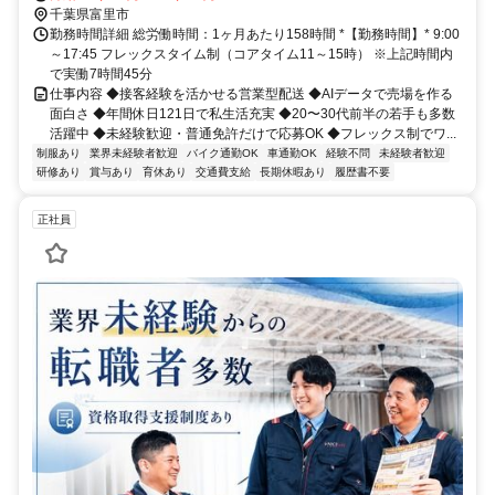
千葉県富里市
勤務時間詳細 総労働時間：1ヶ月あたり158時間 *【勤務時間】* 9:00
～17:45 フレックスタイム制（コアタイム11～15時） ※上記時間内
で実働7時間45分
仕事内容 ◆接客経験を活かせる営業型配送 ◆AIデータで売場を作る
面白さ ◆年間休日121日で私生活充実 ◆20〜30代前半の若手も多数
活躍中 ◆未経験歓迎・普通免許だけで応募OK ◆フレックス制でワ...
制服あり
業界未経験者歓迎
バイク通勤OK
車通勤OK
経験不問
未経験者歓迎
研修あり
賞与あり
育休あり
交通費支給
長期休暇あり
履歴書不要
正社員