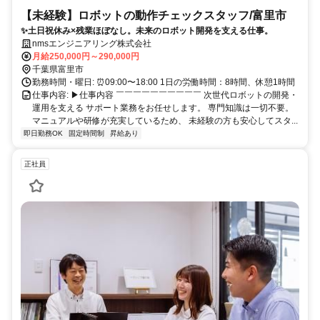
【未経験】ロボットの動作チェックスタッフ/富里市
✨土日祝休み×残業ほぼなし。未来のロボット開発を支える仕事。
nmsエンジニアリング株式会社
月給250,000円～290,000円
千葉県富里市
勤務時間・曜日: ⏰09:00〜18:00 1日の労働時間：8時間、休憩1時間
仕事内容: ▶仕事内容 ￣￣￣￣￣￣￣￣￣￣ 次世代ロボットの開発・
運用を支える サポート業務をお任せします。 専門知識は一切不要。
マニュアルや研修が充実しているため、 未経験の方も安心してスタ...
即日勤務OK
固定時間制
昇給あり
正社員