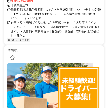
年俸4,360,000円
千葉県富里市
勤務時間詳細 総労働時間：1ヶ月あたり160時間 【シフト例】 ◎7:50
～17:10 ◎9:50～19:10 ◎10:50～20:10 ※店舗の営業時間は9:00～
20:00 （一部21:00まで...
仕事内容 ＼売場づくりの楽しさを実感できる！／ 大型店『ベイシ
ア』のデイリー・グロサリー・衣料部門にて、フロア運営をお任せし
ます。 ▼具体的な業務内容 ✅ 日配品や一般食品、衣料品などの品出
し・陳列...
賞与あり
シフト制
業務委託