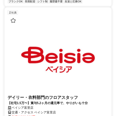
ブランクOK
長期歓迎
シフト制
履歴書不要
友達と応募OK
正社員
デイリー・衣料部門のフロアスタッフ
【社宅1.5万〜】賞与5.2ヶ月の還元率で、やりがいも十分
ベイシア富里店
交通・アクセス ベイシア富里店