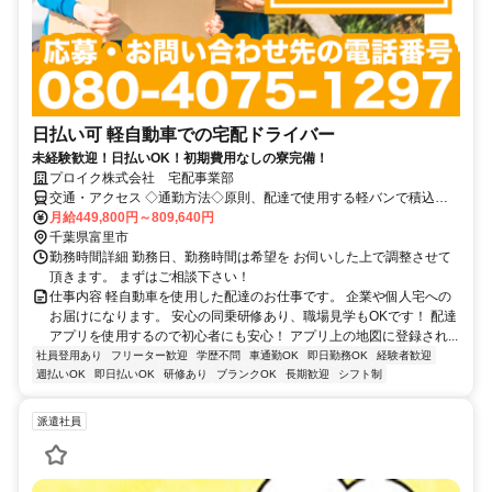
日払い可 軽自動車での宅配ドライバー
未経験歓迎！日払いOK！初期費用なしの寮完備！
プロイク株式会社 宅配事業部
交通・アクセス ◇通勤方法◇原則、配達で使用する軽バンで積込地
まで行って頂く直行直帰スタイルです。
月給449,800円～809,640円
千葉県富里市
勤務時間詳細 勤務日、勤務時間は希望を お伺いした上で調整させて
頂きます。 まずはご相談下さい！
仕事内容 軽自動車を使用した配達のお仕事です。 企業や個人宅への
お届けになります。 安心の同乗研修あり、職場見学もOKです！ 配達
アプリを使用するので初心者にも安心！ アプリ上の地図に登録され...
社員登用あり
フリーター歓迎
学歴不問
車通勤OK
即日勤務OK
経験者歓迎
週払いOK
即日払いOK
研修あり
ブランクOK
長期歓迎
シフト制
派遣社員