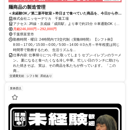
麺商品の製造管理
＜未経験OK／第二新卒歓迎＞昨日まで食べていた商品を、今日から作る
側へ。セブン-イレブンのうどんやラーメンを作る食品会社◎
株式会社ニッセーデリカ 千葉工場
アクセス: JR線・京成線「成田駅」より車で約15分 ※車通勤OK（駐
車場使用可、ガソリン代支給／規定有）
月給246,000円～292,000円
千葉県富里市
勤務時間・曜日: 24時間内で3交代制（実働8時間） 【シフト例】
8:00～17:00／15:00～0:00／5:00～14:00 ※3カ月～半年程度は同じ
時間帯で勤務するため、 生活リズムを...
仕事内容: 仕事帰りについ手に取ってしまう セブン-イレブンのラーメ
ン。 夏になると食べたくなる冷し中華。 忙しい日のランチに助けら
れた焼きそば。 実は、その商品を私たちが作っています。 「この
商...
交通費支給
シフト制
昇給あり
業務委託