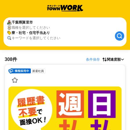
千葉県
富里市
職種を選択してください
寮・社宅・住宅手当あり
キーワードを選択してください
308件
条件保存
関連度順
派遣社員