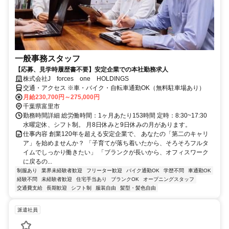
一般事務スタッフ
【応募、見学時履歴書不要】安定企業での本社勤務求人
株式会社J forces one HOLDINGS
交通・アクセス ※車・バイク・自転車通勤OK（無料駐車場あり）
月給230,700円～275,000円
千葉県富里市
勤務時間詳細 総労働時間：1ヶ月あたり153時間 定時：8:30~17:30
水曜定休、シフト制。 月8日休みと9日休みの月があります。
仕事内容 創業120年を超える安定企業で、 あなたの「第二のキャリ
ア」を始めませんか？ 「子育てが落ち着いたから、そろそろフルタ
イムでしっかり働きたい」 「ブランクが長いから、オフィスワーク
に戻るの...
制服あり
業界未経験者歓迎
フリーター歓迎
バイク通勤OK
学歴不問
車通勤OK
経験不問
未経験者歓迎
住宅手当あり
ブランクOK
オープニングスタッフ
交通費支給
長期歓迎
シフト制
服装自由
髪型・髪色自由
派遣社員