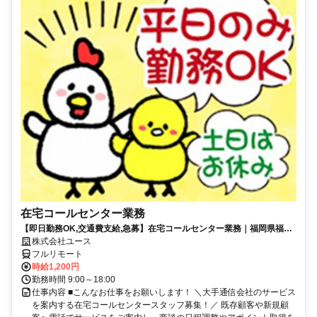
在宅コールセンター業務
【即日勤務OK,交通費支給,急募】在宅コールセンター業務｜福岡県福岡
市博多区
株式会社ユース
フルリモート
時給1,200円
勤務時間 9:00～18:00
仕事内容 ■こんなお仕事をお願いします！ ＼大手通信会社のサービス
を案内する在宅コールセンタースタッフ募集！／ 既存顧客や新規顧