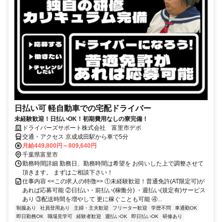
日払い可 軽自動車での宅配ドライバー
未経験歓迎！日払いOK！初期費用なしの寮完備！
ドライバーズサポート株式会社 富里市デポ
交通・アクセス 京成成田駅から車で5分
月給449,800円～809,640円
千葉県富里市
勤務時間詳細 勤務日、勤務時間は希望を お伺いした上で調整させて
頂きます。 まずはご相談下さい！
仕事内容 <<この求人の特徴>> ①未経験歓迎！普通免許(AT限定可)が
あれば応募可能 ②日払い・前払い(稼働分) ・週払い(規定有)サービス
あり ③配送時間を増やして 更に稼ぐことも可能 ④...
制服あり
社員登用あり
主婦・主夫歓迎
フリーター歓迎
学歴不問
車通勤OK
即日勤務OK
職場見学可
経験者歓迎
週払いOK
即日払いOK
研修あり