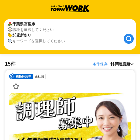
千葉県
富里市
職種を選択してください
託児所あり
キーワードを選択してください
15件
条件保存
関連度順
正社員