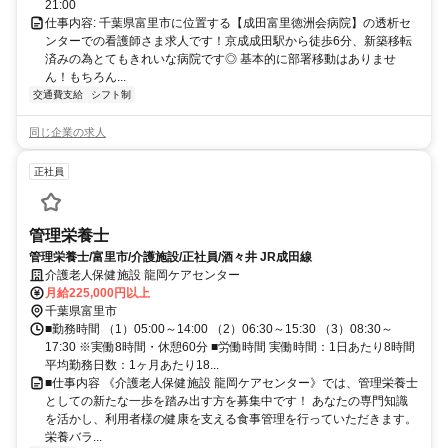
21:00
仕事内容: 千葉県富里市に位置する【成田富里徳洲会病院】の透析セ
ンターでの看護師さま求人です！京成成田駅から徒歩6分、新築移転
済みの為とてもきれいな病院です◎ 基本的に部署移動はありませ
ん！もちろん...
交通費支給
シフト制
同じ企業の求人
正社員
管理栄養士
管理栄養士/富里市/介護施設/正社員/酒々井 JR成田線
介護老人保健施設 龍岡ケアセンター
月給225,000円以上
千葉県富里市
■勤務時間 （1）05:00～14:00 （2）06:30～15:30 （3）08:30～
17:30 ※実働8時間・休憩60分 ■労働時間 実働時間：1日あたり8時間
平均勤務日数：1ヶ月あたり18...
■仕事内容 《介護老人保健施設 龍岡ケアセンター》では、管理栄養士
としての新たな一歩を踏み出す方を募集中です！ あなたの専門知識
を活かし、利用者様の健康を支える食事管理を行っていただきます。
栄養バラ...