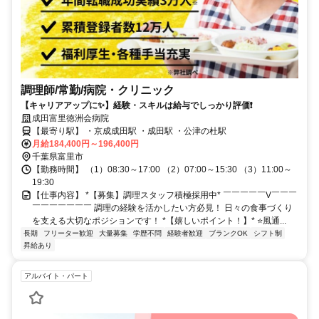
調理師/常勤/病院・クリニック
【キャリアアップに✨】経験・スキルは給与でしっかり評価❗️
成田富里徳洲会病院
【最寄り駅】 ・京成成田駅 ・成田駅 ・公津の杜駅
月給184,400円～196,400円
千葉県富里市
【勤務時間】 （1）08:30～17:00 （2）07:00～15:30 （3）11:00～
19:30
【仕事内容】 *【募集】調理スタッフ積極採用中* ￣￣￣￣￣V￣￣￣
￣￣￣￣￣￣￣ 調理の経験を活かしたい方必見！ 日々の食事づくり
を支える大切なポジションです！ *【嬉しいポイント！】* ⭐️風通...
長期
フリーター歓迎
大量募集
学歴不問
経験者歓迎
ブランクOK
シフト制
昇給あり
アルバイト・パート