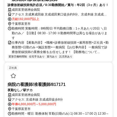
診療放射線技師免許必須／8:30勤務開始／賞与：年2回（3ヶ月）あり！
成田富里徳洲会病院
アクセス 京成東成田線 京成成田東口徒歩約9分、京成本線 京成成田
東口徒歩約9分、ＪＲ成田線 成田東口徒歩約14分 京成成田駅（京成
月給192,000円以上
本線）徒歩 7分 (距離：581 m)
千葉県富里市
勤務時間 実働時間：8時間/日 平均勤務日数：1ヶ月あたり20日 ＼日
勤のみ／ 【日勤】08:30 - 17:00 ※勤務時間帯は異なる場合がありま
す
仕事内容 【募集内容】 <職種>診療放射線技師 <雇用形態>正社員 <勤
務形態>日勤のみ <施設形態>一般病院 【お仕事内容】 一般病院で診
療放射線技師の業務全般をお任せします！ 【勤務地について...
変形労働時間制
住宅手当あり
賞与あり
託児所あり
正社員
病院の看護師/准看護師/817171
夜勤なし／駅チカ
成田富里徳洲会病院
アクセス: 京成本線 京成成田徒歩8分
年俸4,000,000円～5,000,000円
千葉県富里市
勤務時間・曜日: 勤務体制 常勤(日勤のみ) 1) 08:30～17:00 2) 12:30～