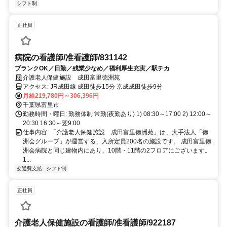
シフト制
正社員
病院の看護師/准看護師/831142
ブランクOK／日勤／残業少なめ／福利厚生充実／駅チカ
介護老人保健施設 成田富里徳洲苑
アクセス: JR成田線 成田徒歩15分 京成成田徒歩9分
月給219,780円～306,396円
千葉県富里市
勤務時間・曜日: 勤務体制 常勤(夜勤あり) 1) 08:30～17:00 2) 12:00～
20:30 16:30～翌9:00
仕事内容: 「介護老人保健施設 成田富里徳洲苑」は、大手法人「徳
洲会グループ」が運営する、入所定員200名の施設です。 成田富里徳
洲会病院と同じ建物内にあり、10階・11階の2フロアにございます。
1...
交通費支給
シフト制
正社員
介護老人保健施設の看護師/准看護師/922187