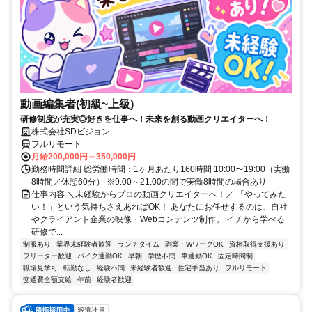
動画編集者(初級~上級)
研修制度が充実◎好きを仕事へ！未来を創る動画クリエイターへ！
株式会社SDビジョン
フルリモート
月給200,000円～350,000円
勤務時間詳細 総労働時間：1ヶ月あたり160時間 10:00〜19:00（実働
8時間／休憩60分） ※9:00～21:00の間で実働8時間の場合あり
仕事内容 ＼未経験からプロの動画クリエイターへ！／ 「やってみた
い！」という気持ちさえあればOK！ あなたにお任せするのは、自社
やクライアント企業の映像・Webコンテンツ制作。 イチから学べる
研修で...
制服あり
業界未経験者歓迎
ランチタイム
副業・WワークOK
資格取得支援あり
フリーター歓迎
バイク通勤OK
早朝
学歴不問
車通勤OK
固定時間制
職場見学可
転勤なし
経験不問
未経験者歓迎
住宅手当あり
フルリモート
交通費全額支給
午前
経験者歓迎
派遣社員