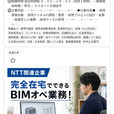
勤務時間 固定時間制 ９：００～１８：００（休憩１時間） ＜勤務開
始時期＞ 即日～ ※スタート日相談可
仕事内容 ・・ー・・＋・・ー・・＋・・ー・・ ◆仕事内容◆ ・採用
業務全般 ・採用チャネルの開拓・運用 ・採用プロセスの設計・改善
・面接官との連携 ・採用データの管理 ・・ー・・＋・・ー・・
＋・...
制服あり
標準中国語
業界未経験者歓迎
飲食割引あり
短期（3ヵ月以内）
育休延長あり
ランチタイム
扶養内勤務OK
店舗割引あり
社員登用あり
無料研修
週1日からOK
副業・WワークOK
1日4時間以内OK
隔週シフト提出
土日祝のみOK
主婦・主夫歓迎
週1シフト提出
無期雇用派遣
60代も応募可
派遣社員