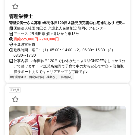
管理栄養士
管理栄養士さん募集♪年間休日120日＆託児所完備◎住宅補助ありで安心
★資格取得サポートも充実し、マイカー通勤OKで通勤ラクラク☆
医療法人社団 知己会 介護老人保健施設 龍岡ケアセンター
アクセス: JR成田線 酒々井駅から車13分
月給225,000円～240,000円
千葉県富里市
勤務時間・曜日: （1）05:00〜14:00 （2）06:30〜15:30 （3）
08:30〜17:30
仕事内容: ✓年間休日120日でお休みたっぷり◎ON/OFFをしっかり分
けて働けます！ ✓託児所完備で子育て中の方も安心です◎ ✓資格取
得サポートありでキャリアアップも可能です♪
即日勤務OK
固定時間制
残業なし
昇給あり
正社員