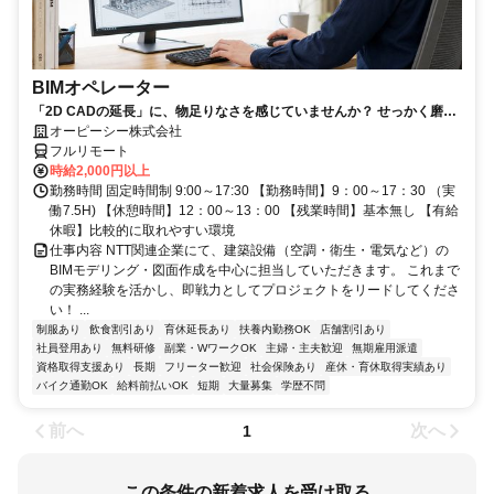
BIMオペレーター
「2D CADの延長」に、物足りなさを感じていませんか？ せっかく磨い
たそのRevitスキル、NTTグループの安定環境で「主役」として活かしま
オーピーシー株式会社
しょう！
フルリモート
時給2,000円以上
勤務時間 固定時間制 9:00～17:30 【勤務時間】9：00～17：30 （実
働7.5H) 【休憩時間】12：00～13：00 【残業時間】基本無し 【有給
休暇】比較的に取れやすい環境
仕事内容 NTT関連企業にて、建築設備（空調・衛生・電気など）の
BIMモデリング・図面作成を中心に担当していただきます。 これまで
の実務経験を活かし、即戦力としてプロジェクトをリードしてくださ
い！ ...
制服あり
飲食割引あり
育休延長あり
扶養内勤務OK
店舗割引あり
社員登用あり
無料研修
副業・WワークOK
主婦・主夫歓迎
無期雇用派遣
資格取得支援あり
長期
フリーター歓迎
社会保険あり
産休・育休取得実績あり
バイク通勤OK
給料前払いOK
短期
大量募集
学歴不問
前へ
次へ
1
この条件の新着求人を受け取る