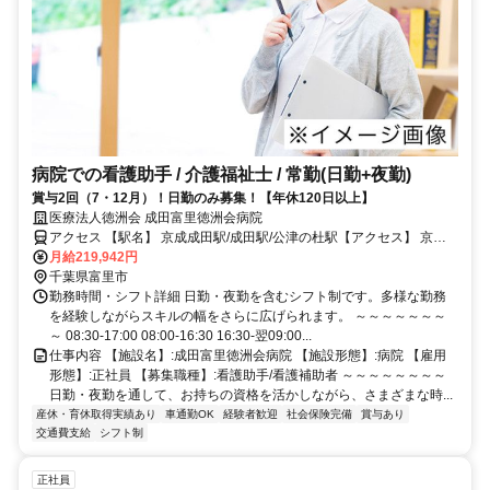
病院での看護助手 / 介護福祉士 / 常勤(日勤+夜勤)
賞与2回（7・12月）！日勤のみ募集！【年休120日以上】
医療法人徳洲会 成田富里徳洲会病院
アクセス 【駅名】 京成成田駅/成田駅/公津の杜駅【アクセス】 京成
成田駅から徒歩8分
月給219,942円
千葉県富里市
勤務時間・シフト詳細 日勤・夜勤を含むシフト制です。多様な勤務
を経験しながらスキルの幅をさらに広げられます。 ～～～～～～～
～ 08:30-17:00 08:00-16:30 16:30-翌09:00...
仕事内容 【施設名】:成田富里徳洲会病院 【施設形態】:病院 【雇用
形態】:正社員 【募集職種】:看護助手/看護補助者 ～～～～～～～～
日勤・夜勤を通して、お持ちの資格を活かしながら、さまざまな時...
産休・育休取得実績あり
車通勤OK
経験者歓迎
社会保険完備
賞与あり
交通費支給
シフト制
正社員