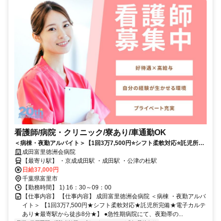
看護師/病院・クリニック/寮あり/車通勤OK
＜病棟・夜勤アルバイト＞【1回3万7,500円⭐シフト柔軟対応⭐託児所完
備⭐電子カルテあり⭐最寄駅から徒歩8分⭐】
成田富里徳洲会病院
【最寄り駅】 ・京成成田駅 ・成田駅 ・公津の杜駅
日給37,000円
千葉県富里市
【勤務時間】 1) 16：30～09：00
【仕事内容】 【仕事内容】 成田富里徳洲会病院 ＜病棟 ・夜勤アルバ
イト＞ 【1回3万7,500円★シフト柔軟対応★託児所完備★電子カルテ
あり★最寄駅から徒歩8分★】 ●急性期病院にて、夜勤帯の...