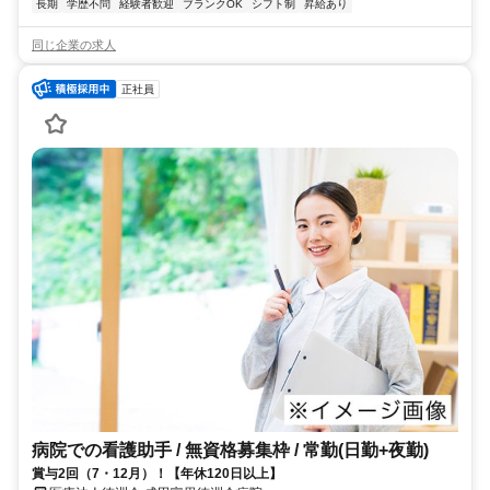
長期
学歴不問
経験者歓迎
ブランクOK
シフト制
昇給あり
同じ企業の求人
正社員
病院での看護助手 / 無資格募集枠 / 常勤(日勤+夜勤)
賞与2回（7・12月）！【年休120日以上】