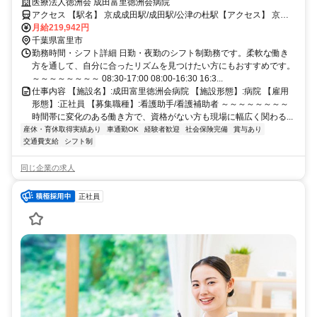
医療法人徳洲会 成田富里徳洲会病院
アクセス 【駅名】 京成成田駅/成田駅/公津の杜駅【アクセス】 京成
成田駅から徒歩8分
月給219,942円
千葉県富里市
勤務時間・シフト詳細 日勤・夜勤のシフト制勤務です。柔軟な働き
方を通して、自分に合ったリズムを見つけたい方にもおすすめです。
～～～～～～～～ 08:30-17:00 08:00-16:30 16:3...
仕事内容 【施設名】:成田富里徳洲会病院 【施設形態】:病院 【雇用
形態】:正社員 【募集職種】:看護助手/看護補助者 ～～～～～～～～
時間帯に変化のある働き方で、資格がない方も現場に幅広く関わる...
産休・育休取得実績あり
車通勤OK
経験者歓迎
社会保険完備
賞与あり
交通費支給
シフト制
同じ企業の求人
正社員