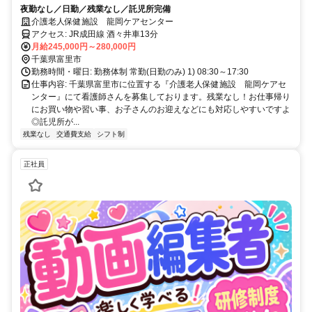
夜勤なし／日勤／残業なし／託児所完備
介護老人保健施設 龍岡ケアセンター
アクセス: JR成田線 酒々井車13分
月給245,000円～280,000円
千葉県富里市
勤務時間・曜日: 勤務体制 常勤(日勤のみ) 1) 08:30～17:30
仕事内容: 千葉県富里市に位置する『介護老人保健施設 龍岡ケアセ
ンター』にて看護師さんを募集しております。残業なし！お仕事帰り
にお買い物や習い事、お子さんのお迎えなどにも対応しやすいですよ
◎託児所が...
残業なし
交通費支給
シフト制
正社員