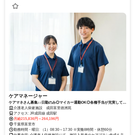
ケアマネージャー
ケアマネさん募集♪♪日勤のみ◎マイカー通勤OK◎各種手当が充実してい
ます★
介護老人保健施設 成田富里徳洲苑
アクセス: JR成田線 成田駅
月給215,836円～264,196円
千葉県富里市
勤務時間・曜日: （1）08:30～17:30 ※実働8時間・休憩60分
仕事内容: 介護老人保健施設にて、施設入所者のケアプラン作成を主