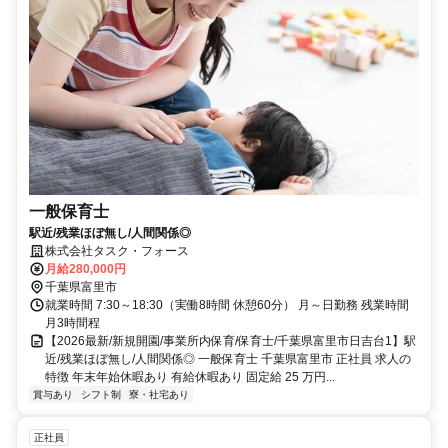
一般保育士
駅近/残業ほぼ無し/人間関係◎
株式会社タスク・フォース
月給280,000円
千葉県富里市
就業時間 7:30～18:30（実働8時間 休憩60分） 月～日勤務 残業時間
月3時間程
【2026最新/新規開園/事業所内保育/保育士/千葉県富里市日吉台1】駅
近/残業ほぼ無し/人間関係◎ 一般保育士 千葉県富里市 正社員 求人の
特徴 年末年始休暇あり 有給休暇あり 固定給 25 万円...
賞与あり
シフト制
寮・社宅あり
正社員