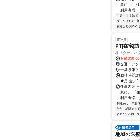
象に、 「
利用者様一
主婦・主夫歓迎
ブランクOK
育
友達と応募OK
正社員
PT|在宅|
株式会社コネク
月給350,0
交通・アク
千葉県鎌ケ
勤務時間詳細
◆月-金／9
仕事内容 
象に、 「
利用者様一
制服あり
業界
午前
経験者歓
駅近5分以内
長
地域の医療