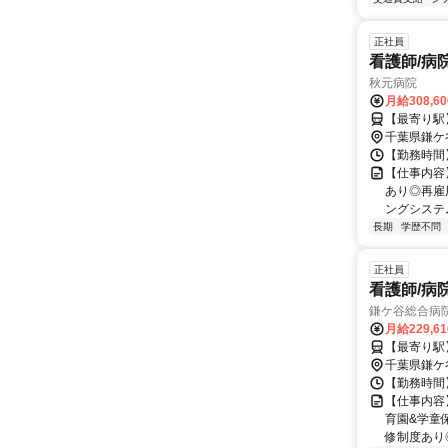
正社員
看護師/病
秋元病院
月給308,6
【最寄り駅
千葉県鎌ケ
【勤務時間】 
【仕事内容
あり◎再雇
ングシステム
長期
学歴不問
正社員
看護師/病
鎌ケ谷総合病
月給229,6
【最寄り駅
千葉県鎌ケ
【勤務時間】 
【仕事内容
育園&学童
修制度あり