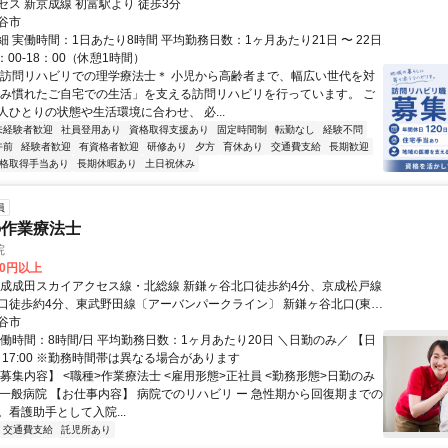
セス 新京成線 初富駅より 徒歩3分
谷市
 実働時間：1日あたり8時間 平均勤務日数：1ヶ月あたり21日 〜 22日
：00-18：00（休憩1時間）
＊訪問リハビリでの理学療法士＊ 小児から高齢者まで、幅広い世代を対
住み慣れたご自宅での生活」を支える訪問リハビリを行っています。 ご
人ひとりの状態や生活環境に合わせ、 必...
未経験者歓迎
社員登用あり
資格取得支援あり
固定時間制
転勤なし
経験不問
午前
経験者歓迎
有資格者歓迎
研修あり
夕方
育休あり
交通費支給
長期歓迎
格取得手当あり
長期休暇あり
土日祝休み
員
の作業療法士
院
00円以上
京成成田スカイアクセス線・北総線 新鎌ヶ谷北口徒歩約4分、京成松戸線
口徒歩約4分、東武野田線〔アーバンパークライン〕 新鎌ヶ谷北口(東
5分 新鎌ヶ谷駅（東武野田線）
谷市
働時間：8時間/日 平均勤務日数：1ヶ月あたり20日 ＼日勤のみ／ 【日
0 - 17:00 ※勤務時間帯は異なる場合があります
募集内容】 <職種>作業療法士 <雇用形態>正社員 <勤務形態>日勤のみ
>一般病院 【お仕事内容】 病院でのリハビリ ー 急性期から回復期までの
看護助手として入院...
交通費支給
託児所あり