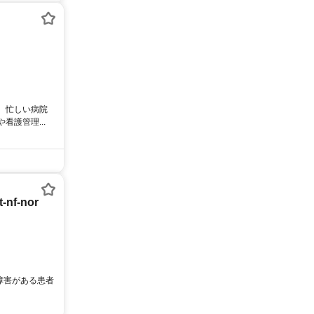
。忙しい病院
護管理...
f-nor
障害がある患者