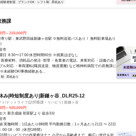
経験者歓迎
ブランクOK
シフト制
昇給あり
庶務課
00円～210,000円
!
谷市
日: 8:30〜17:00 休憩時間60分 ※残業ほぼなし
 ・医療材料、消耗品の発注･管理 ・各業者の電話、来客対応 ・設備の点
ブル対応 ・車両運転(職員送迎、物資運搬) など精神科病院での庶務課に
※未経験OK!事務経験ある...
ト制
昇給あり
休み|時短制度あり|新鎌ヶ谷_DLR25-12
ト/ドットライフ(訪問看護・リハビリ) 新鎌ヶ谷
00円～500,000円
セス 新京成線 初富駅より 徒歩3分
谷市
 実働時間：1日あたり8時間 平均勤務日数：1ヶ月あたり21日 〜 22日
：00-18：00（休憩1時間）
＊訪問リハビリでの作業療法士＊ 小児から高齢者まで、幅広い世代を対