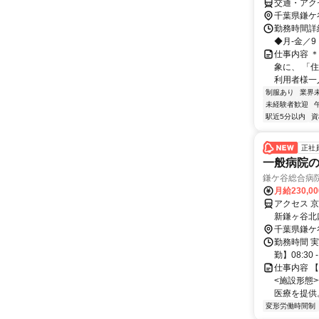
交通・アク
千葉県鎌ケ
勤務時間詳細
◆月-金／9
仕事内容 
象に、 「
利用者様一
制服あり
業界
未経験者歓迎
駅近5分以内
資
正社
一般病院
鎌ケ谷総合病
月給230,0
アクセス 
新鎌ヶ谷北
武)徒歩約
千葉県鎌ケ
勤務時間 実
勤】08:3
仕事内容 【
<施設形態
医療を提供。
変形労働時間制