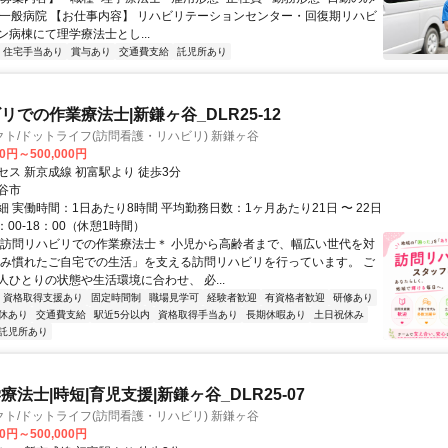
>一般病院 【お仕事内容】 リハビリテーションセンター・回復期リハビ
ン病棟にて理学療法士とし...
住宅手当あり
賞与あり
交通費支給
託児所あり
リでの作業療法士|新鎌ヶ谷_DLR25-12
ト/ドットライフ(訪問看護・リハビリ) 新鎌ヶ谷
00円～500,000円
セス 新京成線 初富駅より 徒歩3分
谷市
 実働時間：1日あたり8時間 平均勤務日数：1ヶ月あたり21日 〜 22日
：00-18：00（休憩1時間）
＊訪問リハビリでの作業療法士＊ 小児から高齢者まで、幅広い世代を対
住み慣れたご自宅での生活」を支える訪問リハビリを行っています。 ご
人ひとりの状態や生活環境に合わせ、 必...
資格取得支援あり
固定時間制
職場見学可
経験者歓迎
有資格者歓迎
研修あり
休あり
交通費支給
駅近5分以内
資格取得手当あり
長期休暇あり
土日祝休み
託児所あり
法士|時短|育児支援|新鎌ヶ谷_DLR25-07
ト/ドットライフ(訪問看護・リハビリ) 新鎌ヶ谷
00円～500,000円