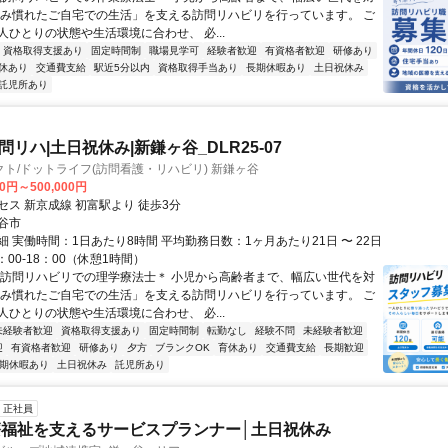
住み慣れたご自宅での生活」を支える訪問リハビリを行っています。 ご
人ひとりの状態や生活環境に合わせ、 必...
資格取得支援あり
固定時間制
職場見学可
経験者歓迎
有資格者歓迎
研修あり
休あり
交通費支給
駅近5分以内
資格取得手当あり
長期休暇あり
土日祝休み
託児所あり
訪問リハ|土日祝休み|新鎌ヶ谷_DLR25-07
ト/ドットライフ(訪問看護・リハビリ) 新鎌ヶ谷
00円～500,000円
セス 新京成線 初富駅より 徒歩3分
谷市
 実働時間：1日あたり8時間 平均勤務日数：1ヶ月あたり21日 〜 22日
：00-18：00（休憩1時間）
＊訪問リハビリでの理学療法士＊ 小児から高齢者まで、幅広い世代を対
住み慣れたご自宅での生活」を支える訪問リハビリを行っています。 ご
人ひとりの状態や生活環境に合わせ、 必...
未経験者歓迎
資格取得支援あり
固定時間制
転勤なし
経験不問
未経験者歓迎
迎
有資格者歓迎
研修あり
夕方
ブランクOK
育休あり
交通費支給
長期歓迎
期休暇あり
土日祝休み
託児所あり
正社員
福祉を支えるサービスプランナー│土日祝休み