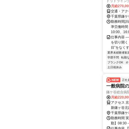
ドットライン
月給270,0
交通・アク
千葉県鎌ケ
勤務時間詳
準労働時間 
10:00、16:
仕事内容 
を切り開く
目”をなくす
業界未経験者歓
学歴不問
転勤
ブランクOK
オ
土日祝休み
正社
一般病院
鎌ケ谷総合病
月給220,0
アクセス 
新鎌ヶ谷北
武)徒歩約
千葉県鎌ケ
勤務時間 実
勤】08:3
仕事内容 【