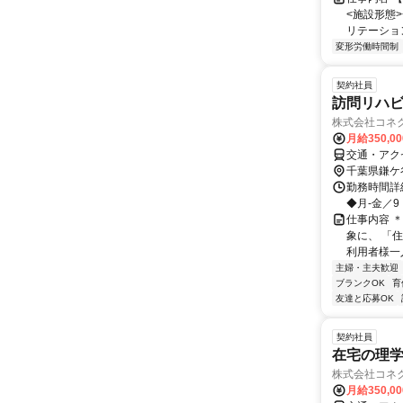
<施設形態
リテーショ
変形労働時間制
契約社員
訪問リハビ
株式会社コネク
月給350,0
交通・アク
千葉県鎌ケ
勤務時間詳細
◆月-金／9
仕事内容 
象に、 「
利用者様一
主婦・主夫歓迎
ブランクOK
育
友達と応募OK
契約社員
在宅の理学療
株式会社コネク
月給350,0