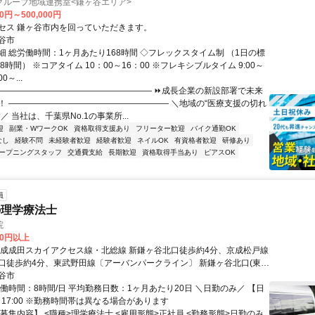
グループ地域連携室<鎌ヶ谷エリア>
00円～500,000円
セス 鎌ヶ谷市内を回っていただきます。
谷市
細 総労働時間：1ヶ月あたり168時間 ◇フレックスタイム制 （1日の標
8時間） ※コアタイム 10：00～16：00 ※フレキシブルタイム 9:00～
00～...
――――――――――――――――――― ⏩成長企業の新設部署で未来
！ ――――――――――――――――――― ＼地域の“医療支援の切れ
／ 当社は、千葉県No.1の事業所...
迎
副業・WワークOK
資格取得支援あり
フリーター歓迎
バイク通勤OK
なし
経験不問
未経験者歓迎
経験者歓迎
ネイルOK
有資格者歓迎
研修あり
ープニングスタッフ
交通費支給
長期歓迎
資格取得手当あり
ピアスOK
員
の理学療法士
院
00円以上
京成成田スカイアクセス線・北総線 新鎌ヶ谷北口徒歩約4分、京成松戸線
口徒歩約4分、東武野田線〔アーバンパークライン〕 新鎌ヶ谷北口(東
5分 新鎌ヶ谷駅（東武野田線）
谷市
働時間：8時間/日 平均勤務日数：1ヶ月あたり20日 ＼日勤のみ／ 【日
0 - 17:00 ※勤務時間帯は異なる場合があります
募集内容】 <職種>理学療法士 <雇用形態>正社員 <勤務形態>日勤のみ