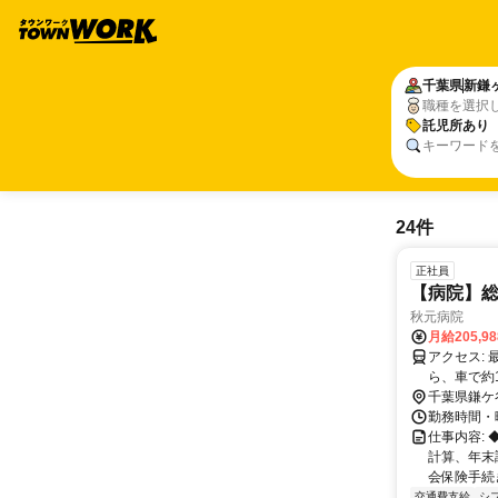
千葉県
新鎌
職種を選択
託児所あり
キーワード
24件
正社員
【病院】総
秋元病院
月給205,9
アクセス: 最寄駅：東武野田線 新鎌ヶ谷駅 交通アクセス：初冨駅／新鎌ヶ谷駅か
ら、車で約
の送迎バス
千葉県鎌ケ
勤務時間・曜日
仕事内容:
計算、年末
会保険手続
交通費支給
シ