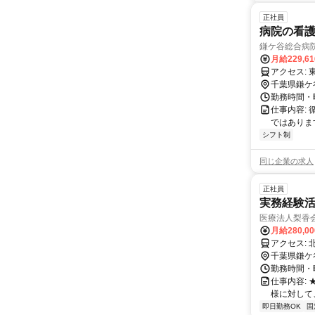
正社員
病院の看護師
鎌ケ谷総合病
月給229,6
ア
千葉県鎌ケ
勤務時間・曜日:
仕事内容:
ではありま
シフト制
同じ企業の求人
正社員
実務経験活か
医療法人梨香会
月給280,0
千葉県鎌ケ
勤務時間・曜日
仕事内容:
様に対して
即日勤務OK
固