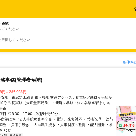
ヶ谷駅
してください
を選択してください
条件保
務事務(管理者候補)
88円～285,988円
10分 ※初冨駅（大正堂薬局前）・新鎌ヶ谷駅・鎌ヶ谷駅各駅より当院
をご利用いただけます。（日・祝日は運休）
谷市
: ⏰️8:30～17:00（休憩時間60分）
 ◆病院における人事総務業務全般 ・電話、来客対応 ・労務管理 ・給与
調整 ・採用手続き ・入退職手続き ・人事制度の整備 ・能力開発 ・社
き など
フト制
昇給あり