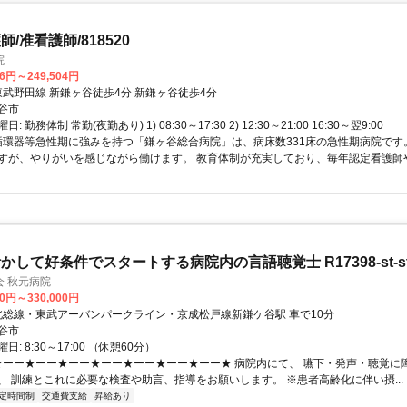
/准看護師/818520
院
16円～249,504円
クセス: 東武野田線 新鎌ヶ谷徒歩4分 新鎌ヶ谷徒歩4分
谷市
 勤務体制 常勤(夜勤あり) 1) 08:30～17:30 2) 12:30～21:00 16:30～翌9:00
 循環器等急性期に強みを持つ「鎌ヶ谷総合病院」は、病床数331床の急性期病院です
すが、やりがいを感じながら働けます。 教育体制が充実しており、毎年認定看護師や看
して好条件でスタートする病院内の言語聴覚士 R17398-st-st-n
 秋元病院
00円～330,000円
アクセス: 北総線・東武アーバンパークライン・京成松戸線新鎌ケ谷駅 車で10分
谷市
: 8:30～17:00 （休憩60分）
 ★ーー★ーー★ーー★ーー★ーー★ーー★ーー★ 病院内にて、 嚥下・発声・聴覚に
、 訓練とこれに必要な検査や助言、指導をお願いします。 ※患者高齢化に伴い摂...
定時間制
交通費支給
昇給あり