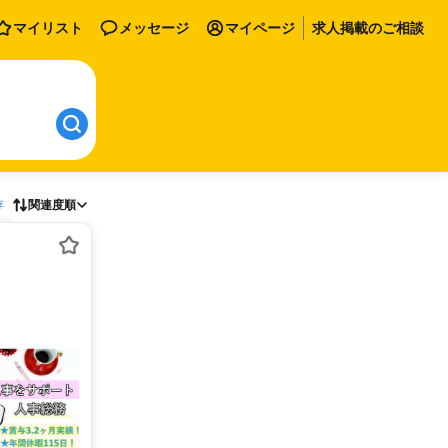
マイリスト
メッセージ
マイページ
求人掲載のご相談
存
関連度順