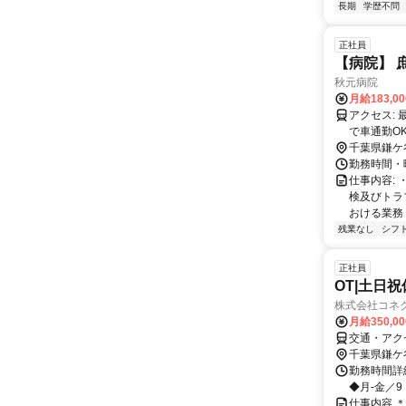
長期
学歴不問
正社員
【病院】 
秋元病院
月給183,0
アクセス: 最寄り駅：東武野田線新鎌ヶ谷駅 ※無料送迎バスあり！ 無料駐車場あり
で車通勤OK
千葉県鎌ケ
勤務時間・曜
仕事内容:
検及びトラ
おける業務 
残業なし
シフ
正社員
OT|土日祝
株式会社コネク
月給350,0
交通・アク
千葉県鎌ケ
勤務時間詳細
◆月-金／9
仕事内容 