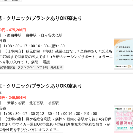
院・クリニック/ブランクありOK/寮あり
00円～475,266円
】 ・西白井駅 ・白井駅 ・鎌ヶ谷大仏駅
谷市
1) 08：30～17：00 16：30～翌9：30
】 【仕事内容】 秋元病院 《病棟》残業ほぼなし＊単身寮あり＊託児所
用70歳まで◎病院の求人です！ ●学研のナーシングサポート、e‐ラーニ
を取り入れてり、病院 ・看護...
経験者歓迎
ブランクOK
シフト制
昇給あり
院・クリニック/ブランクありOK/寮あり
院
16円～249,504円
】 ・新鎌ヶ谷駅 ・北初富駅 ・初富駅
谷市
1) 08：30～17：30 2) 12：30～21：00 16：30～翌9：00
】 【仕事内容】 鎌ケ谷総合病院 ＜病棟＞ 新鎌ヶ谷駅から徒歩4分◎保
保育あり◎マイカー通勤OK◎寮あり◎福利厚生充実◎多彩な教育 ・研
◎急性期を学びたい方にオススメで...