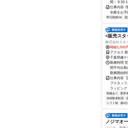
間： 9:30
仕事内容:
全般をお手
即日勤務OK
固
<販売スタッ
株式会社スタ
時給1,500
アクセス 新
千葉県鎌ケ
勤務時間 営
間平均出勤
勤務開始時期
仕事内容 
プスタッフ
ラッピング 
制服あり
業界
未経験者歓迎
シフト制
週4日
ノジマオ
ノジマ 新鎌