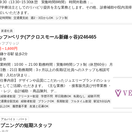
-19:30（13:30−15:30休憩 実働時間8時間） 時間外勤務：...
 理学療法士としてのリハビリ提供を主な業務とします。その他、診療補助や院内清
伝いいただきます。
定時間制
交通費支給
週2・3日からOK
シフト制
派遣社員
フ>ベリテ(アクロスモール新鎌ヶ谷)/246465
ッフブリッジ
円～1,600円
鎌ケ谷駅 徒歩2分
谷市
業時間：10:00 ～ 21:00 勤務時間：実働8時間シフト制（休憩60分） 月
日数：21日 勤務期間：3ヶ月以上の長期/正社員へのステップも相談可
：入社が決まり...
【仕事内容】 デザインや品質にこだわったジュエリーブランドのショッ
としてご活躍いただきます。 《主な業務》 ・接客販売及び付帯業務 ・
・レジ、会計補助 ・商品陳列、デ...
未経験者歓迎
フリーター歓迎
学歴不問
即日勤務OK
転勤なし
経験不問
交通費全額支給
経験者歓迎
ブランクOK
長期歓迎
フルタイム歓迎
駅近5分以内
以上OK
履歴書不要
友達と応募OK
アルバイト・パート
ープニングの短期スタッフ
ヶ谷店