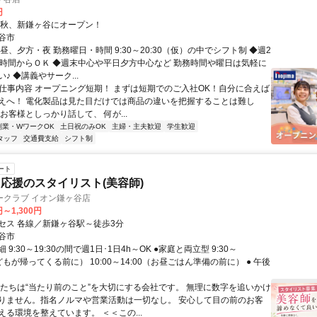
円
今秋、新鎌ヶ谷にオープン！
谷市
昼、夕方・夜 勤務曜日・時間 9:30～20:30（仮）の中でシフト制 ◆週2
3時間からＯＫ ◆週末中心や平日夕方中心など 勤務時間や曜日は気軽に
♪ ◆講義やサーク...
● 仕事内容 オープニング短期！ まずは短期でのご入社OK！自分に合えば
えへ！ 電化製品は見た目だけでは商品の違いを把握することは難し
お客様としっかり話して、 何が...
副業・WワークOK
土日祝のみOK
主婦・主夫歓迎
学生歓迎
タッフ
交通費支給
シフト制
ート
応援のスタイリスト(美容師)
ークラブ イオン鎌ヶ谷店
円～1,300円
セス 各線／新鎌ヶ谷駅～徒歩3分
谷市
9:30～19:30の間で週1日･1日4h～OK ●家庭と両立型 9:30～
子どもが帰ってくる前に） 10:00～14:00（お昼ごはん準備の前に） ● 午後
私たちは“当たり前のこと”を大切にする会社です。 無理に数字を追いかけ
りません。指名ノルマや営業活動は一切なし。 安心して目の前のお客
える環境を整えています。 ＜＜この...