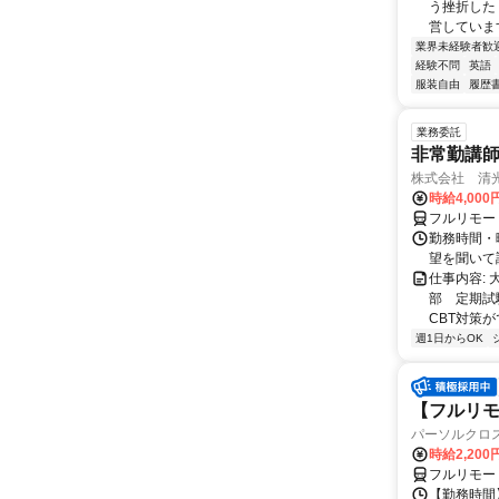
う挫折したく
営しています
業界未経験者歓
経験不問
英語
服装自由
履歴
業務委託
非常勤講
株式会社 清
時給4,00
フルリモー
勤務時間・曜
望を聞いて
仕事内容:
部 定期試
CBT対策
週1日からOK
【フルリモ
パーソルクロ
時給2,200
フルリモー
【勤務時間】