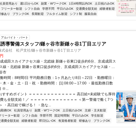
社員登用あり
週1日からOK
副業・WワークOK
1日4時間以内OK
土日祝のみOK
フリーター歓迎
シフト自由
学歴不問
平日のみOK
交通費全額支給
経験者歓迎
研修あり
ブランクOK
長期歓迎
フルタイム歓迎
シフト制
服装自由
アルバイト・パート
誘導警備スタッフ/鎌ヶ谷市新鎌ヶ谷1丁目エリア
株式会社 松戸支社/鎌ヶ谷市新鎌ヶ谷1丁目エリア
0円
京成成田スカイアクセス線・北総線 新鎌ヶ谷東口徒歩約6分、京成成田ス
ス線・北総線 新鎌ヶ谷東口徒歩約6分、京成成田スカイアクセス線・北
ヶ谷東口徒歩約6分 直行直帰OK＊交通費全額支給＊
谷市
実働時間：8時間/日 平均勤務日数：1ヶ月あたり8日～22日 ・勤務曜日：
木・金・土・日・祝 ・勤務時間： [1] 08:00～17:00 ・最低勤務日数
※...
■おすすめポイント ＝＝＝＝＝＝＝＝＝＝＝＝＝ 高日給×未経験でも厚待
通費も全額支給！／ ＝＝＝＝＝＝＝＝＝＝＝＝＝ ＜第一警備で働く7つ
 ・高日給で稼げる！ ・急な...
内勤務OK
社員登用あり
副業・WワークOK
土日祝のみOK
主婦・主夫歓迎
フリーター歓迎
シフト自由
学歴不問
固定時間制
平日のみOK
学生歓迎
交通費全額支給
経験者歓迎
即日払いOK
有資格者歓迎
研修あり
ブランクOK