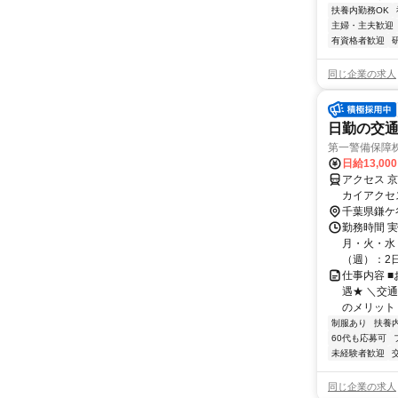
扶養内勤務OK
主婦・主夫歓迎
有資格者歓迎
同じ企業の求人
日勤の交通
第一警備保障
日給13,00
アクセス 
カイアクセ
総線 新鎌
千葉県鎌ケ
勤務時間 
月・火・水・
（週）：2日 
仕事内容 
遇★ ＼交
のメリット＞
制服あり
扶養
60代も応募可
未経験者歓迎
同じ企業の求人