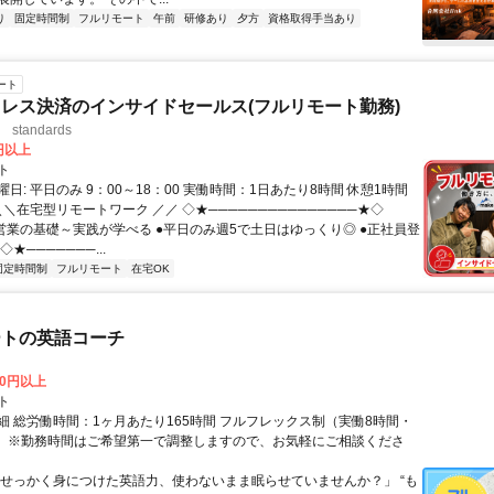
り
固定時間制
フルリモート
午前
研修あり
夕方
資格取得手当あり
ート
レス決済のインサイドセールス(フルリモート勤務)
standards
0円以上
ト
日: 平日のみ 9：00～18：00 実働時間：1日あたり8時間 休憩1時間
＼＼在宅型リモートワーク ／／ ◇★───────────────★◇
提案営業の基礎～実践が学べる ●平日のみ週5で土日はゆっくり◎ ●正社員登
★───────...
固定時間制
フルリモート
在宅OK
ートの英語コーチ
00円以上
ト
細 総労働時間：1ヶ月あたり165時間 フルフレックス制（実働8時間・
） ※勤務時間はご希望第一で調整しますので、お気軽にご相談くださ
「せっかく身につけた英語力、使わないまま眠らせていませんか？」 “も