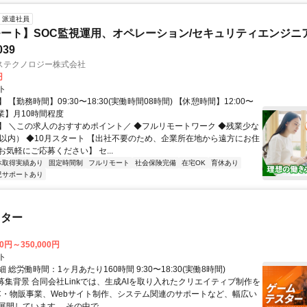
派遣社員
ート】SOC監視運用、オペレーション/セキュリティエンジニ
039
ステクノロジー株式会社
円
ト
 【勤務時間】09:30〜18:30(実働時間08時間) 【休憩時間】12:00〜
【残業】月10時間程度
】 ＼この求人のおすすめポイント／ ◆フルリモートワーク ◆残業少な
間以内） ◆10月スタート 【出社不要のため、企業所在地から遠方にお住
気軽にご応募ください】 セ...
休取得実績あり
固定時間制
フルリモート
社会保険完備
在宅OK
育休あり
児サポートあり
スター
00円～350,000円
ト
 総労働時間：1ヶ月あたり160時間 9:30〜18:30(実働8時間)
●募集背景 合同会社Linkでは、生成AIを取り入れたクリエイティブ制作を
C・物販事業、Webサイト制作、システム関連のサポートなど、幅広い
開しています。 その中で...