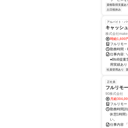
資格取得支援あ
土日祝休み
アルバイト・パ
キャッシュ
株式会社make 
時給1,60
フルリモー
勤務時間・曜
仕事内容: 
●BtoB
用実績あり ◇
社員登用あり
正社員
フルリモ
90株式会社
月給304,0
フルリモー
勤務時間詳
休憩1時間
い。
仕事内容 