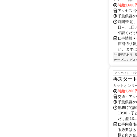
時給1,600
アクセス 
千葉県鎌ケ
時間帯 朝、
日～、1日
相談ください
仕事情報 
長期切り替
い。 まずは
社員登用あり
オープニングス
アルバイト・パ
再スタート
カットオンリ
時給1,200
交通・アク
千葉県鎌ケ
勤務時間詳細 
13:30（
だけ型 13...
仕事内容 
る必要はあ
様と向き合