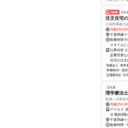
正社
注文住宅
日栄商事株式
月給250,0
千葉県鎌ケ
勤務時間 9
スタイルに
仕事内容 
反響営業な
住宅の注文
制服あり
業界
車通勤OK
固定
交通費支給
日
正社員
理学療法
新鎌ヶ谷整形
月給250,0
アクセス: 新京成線、北総線、成田スカイアクセス線、東武アーバンパークライン「新鎌ヶ谷駅」より徒歩７
分 職員用
千葉県鎌ケ
勤務時間・