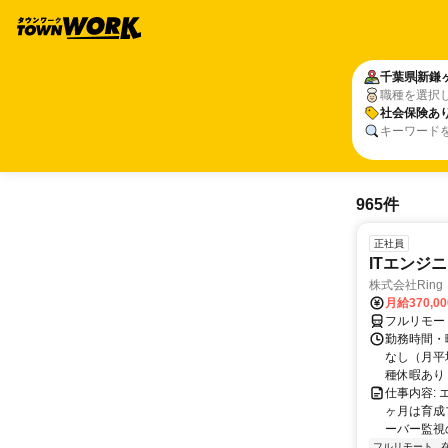
千葉県
新鎌
職種を選択
社会保険あ
キーワード
965件
正社員
ITエンジ
株式会社Ring
月給370,0
フルリモー
勤務時間・曜
なし（月平
種休暇あり
仕事内容:
ヶ月は育成
ーバー監視の
フルリモート