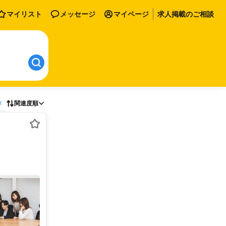
マイリスト
メッセージ
マイページ
求人掲載のご相談
存
関連度順