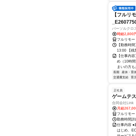
【フルリモ
_E260775
パーソルクロ
時給2,800
フルリモー
【勤務時間】
13:00 
【仕事内容
め（10時
まいの方もお
長期
産休・育
交通費支給
育
正社員
ゲームテ
合同会社Link
月給267,0
フルリモー
勤務時間詳細
仕事内容 
はじめ、E
サービスを展