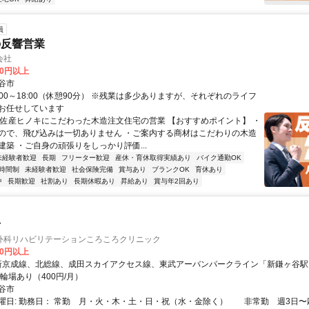
員
の反響営業
会社
00円以上
谷市
:00～18:00（休憩90分） ※残業は多少ありますが、それぞれのライフ
お任せしています
土佐産ヒノキにこだわった木造注文住宅の営業 【おすすめポイント】 ・
ので、飛び込みは一切ありません ・ご案内する商材はこだわりの木造
建築 ・ご自身の頑張りをしっかり評価...
未経験者歓迎
長期
フリーター歓迎
産休・育休取得実績あり
バイク通勤OK
時間制
未経験者歓迎
社会保険完備
賞与あり
ブランクOK
育休あり
中
長期歓迎
社割あり
長期休暇あり
昇給あり
賞与年2回あり
士
外科リハビリテーションころころクリニック
00円以上
駐輪場あり（400円/月）
谷市
曜日: 勤務日： 常勤 月・火・木・土・日・祝（水・金除く） 非常勤 週3日〜