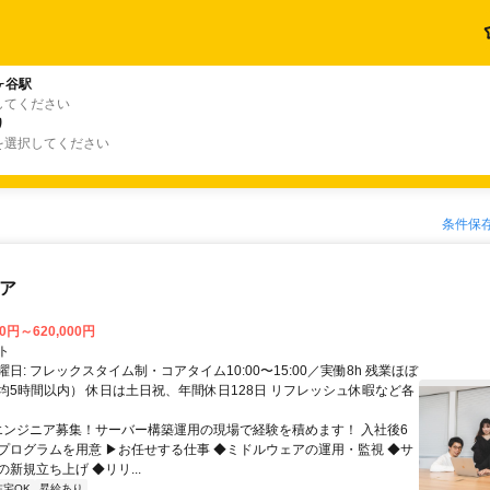
ヶ谷駅
してください
り
を選択してください
条件保
ニア
00円～620,000円
ト
日: フレックスタイム制・コアタイム10:00〜15:00／実働8h 残業ほぼ
均5時間以内） 休日は土日祝、年間休日128日 リフレッシュ休暇など各
 エンジニア募集！サーバー構築運用の現場で経験を積めます！ 入社後6
プログラムを用意 ▶お任せする仕事 ◆ミドルウェアの運用・監視 ◆サ
新規立ち上げ ◆リリ...
在宅OK
昇給あり