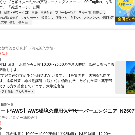
ない”と願う人のための英語コーチングスクール 「90 English」を運
。 「英語コーチ」と聞...
迎
副業・WワークOK
主婦・主夫歓迎
フリーター歓迎
学歴不問
転勤なし
未経験者歓迎
フルリモート
残業なし
研修あり
在宅OK
ブランクOK
長期歓迎
書不要
髪型・髪色自由
師
光教育総合研究所 (清光編入学院)
0円以上
ト
日: 原則：水曜から日曜 10:00〜20:00の任意の時間、勤務日数もご希
調整します。
 大学退官後の方が多く活躍されています。 【募集内容】医歯薬獣医学
験、進級対策 非常勤講師 ：現在特に物理化学、分析化学等の薬学部
ができる方を募集しています。大学退官後...
シフト自由
フルリモート
派遣社員
ート*AWS】AWS環境の運用保守/サーバーエンジニア_N26077
ステクノロジー株式会社
円
ト
 【勤務時間】10:00〜19:00(実働時間08時間) 【休憩時間】12:00〜