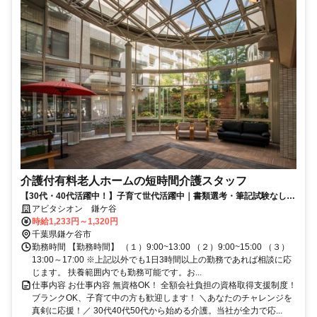
介護付有料老人ホームの短時間介護スタッフ
【30代・40代活躍中！】子育て世代活躍中｜書類選考・筆記試験なし｜
各種福利厚生充実・安定
アビタシオン 鎌ケ谷
時給1,233円～1,320円
千葉県鎌ケ谷市
勤務時間 【勤務時間】 （１）9:00~13:00 （２）9:00~15:00 （３）
13:00～17:00 ※上記以外でも1日3時間以上の勤務であれば相談に応
じます。 扶養範囲内でも勤務可能です。お...
仕事内容 お仕事内容 無資格OK！ 全額会社負担の資格取得支援制度！
ブランクOK、子育て中の方も歓迎します！ ＼あなたのチャレンジを
真剣に応援！／ 30代40代50代から始める介護。当社が全力で応...