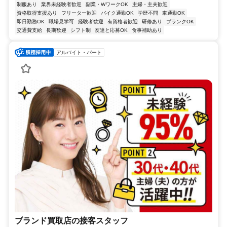
制服あり
業界未経験者歓迎
副業・WワークOK
主婦・主夫歓迎
資格取得支援あり
フリーター歓迎
バイク通勤OK
学歴不問
車通勤OK
即日勤務OK
職場見学可
経験者歓迎
有資格者歓迎
研修あり
ブランクOK
交通費支給
長期歓迎
シフト制
友達と応募OK
食事補助あり
アルバイト・パート
ブランド買取店の接客スタッフ