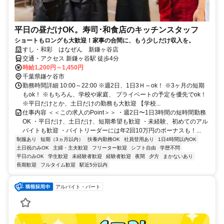
平日の昼だけOK。寿司･和食店のキッチンスタッフ
ショートもロングも大歓迎！家事の合間に、もう少しだけ収入を。
すし・和彩 はなぜん 新鎌ヶ谷店
交通・アクセス 新鎌ヶ谷駅 徒歩4分
時給1,200円～1,450円
千葉県鎌ケ谷市
勤務時間詳細 10:00～22:00 ※週2日、1日3Ｈ～ok！ ※3ヶ月の短期
もok！ ※もちろん、学校や家庭、 プライベートの予定を優先でok！
※平日だけとか、土日だけの勤務も大歓迎 【学校...
仕事内容 ＜＜この求人のPoint＞＞ ・週2日〜1日3時間の短時間勤務
OK ・平日だけ、土日だけ、短期希望も歓迎 ・未経験、初めてのアル
バイトも歓迎 ・バイトリーダーには年2回10万円のボーナスも！...
制服あり
短期（3ヵ月以内）
扶養内勤務OK
社員登用あり
1日4時間以内OK
土日祝のみOK
主婦・主夫歓迎
フリーター歓迎
シフト自由
学歴不問
平日のみOK
学生歓迎
未経験者歓迎
経験者歓迎
夜間
夕方
まかないあり
長期歓迎
フルタイム歓迎
駅近5分以内
アルバイト・パート