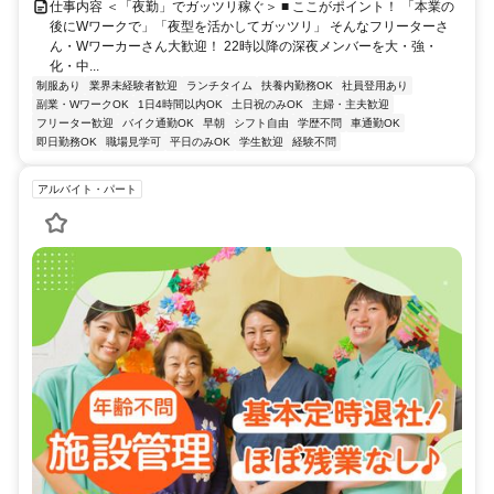
クラク
仕事内容 ＜「夜勤」でガッツリ稼ぐ＞ ■ ここがポイント！ 「本業の
後にWワークで」「夜型を活かしてガッツリ」 そんなフリーターさ
ん・Wワーカーさん大歓迎！ 22時以降の深夜メンバーを大・強・
化・中...
制服あり
業界未経験者歓迎
ランチタイム
扶養内勤務OK
社員登用あり
副業・WワークOK
1日4時間以内OK
土日祝のみOK
主婦・主夫歓迎
フリーター歓迎
バイク通勤OK
早朝
シフト自由
学歴不問
車通勤OK
即日勤務OK
職場見学可
平日のみOK
学生歓迎
経験不問
アルバイト・パート