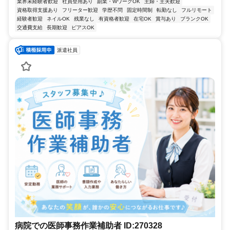
業界未経験者歓迎
社員登用あり
副業・WワークOK
主婦・主夫歓迎
資格取得支援あり
フリーター歓迎
学歴不問
固定時間制
転勤なし
フルリモート
経験者歓迎
ネイルOK
残業なし
有資格者歓迎
在宅OK
賞与あり
ブランクOK
交通費支給
長期歓迎
ピアスOK
派遣社員
病院での医師事務作業補助者 ID:270328