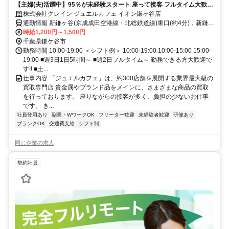
【主婦(夫)活躍中】95％が未経験スタート 座って接客 フルタイム大歓迎
データ入力あり
株式会社クレイン ジュエルカフェ イオン鎌ヶ谷店
通勤情報 新鎌ヶ谷(京成成田空港線・北総鉄道線)東口(約4分)，新鎌ヶ
谷(新京成電鉄)東口(約4分)，新鎌ヶ谷(東武野田線)東口(約4分)
時給1,200円～1,500円
千葉県鎌ケ谷市
勤務時間 10:00-19:00 ＜シフト例＞ 10:00-19:00 10:00-15:00 15:00-
19:00 ■週3日1日5時間～ ■週2日フルタイム～ 勤務できる方大歓迎で
す!! ■土...
仕事内容 「ジュエルカフェ」は、約300店舗を展開する業界最大級の
買取専門店 貴金属やブランド品をメインに、さまざまな商品の買取
を行っております。 座りながらの接客が多く、負担の少ないお仕事
です。 き...
社員登用あり
副業・WワークOK
フリーター歓迎
未経験者歓迎
研修あり
ブランクOK
交通費支給
シフト制
同じ企業の求人
契約社員