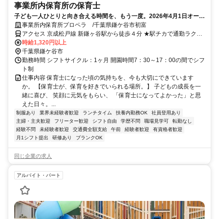
事業所内保育所の保育士
子ども一人ひとりと向き合える時間を、もう一度。2026年4月1日オープ
ン！オープニング保育士大募集！みんな一緒のスタートで安心です♪
事業所内保育所プロペラ /千葉県鎌ケ谷市初富
アクセス 京成松戸線 新鎌ヶ谷駅から徒歩４分 ★駅チカで通勤ラクラ
ク！
時給1,320円以上
千葉県鎌ケ谷市
勤務時間 シフトサイクル：1ヶ月 開園時間7：30～17：00の間でシフ
ト制
仕事内容 保育士になった頃の気持ちを、今も大切にできています
か。 【保育士が、保育を好きでいられる場所。】 子どもの成長を一
緒に喜び、 笑顔に元気をもらい、 「保育士になってよかった」と思
えた日々。...
制服あり
業界未経験者歓迎
ランチタイム
扶養内勤務OK
社員登用あり
主婦・主夫歓迎
フリーター歓迎
シフト自由
学歴不問
職場見学可
転勤なし
経験不問
未経験者歓迎
交通費全額支給
午前
経験者歓迎
有資格者歓迎
月1シフト提出
研修あり
ブランクOK
同じ企業の求人
アルバイト・パート