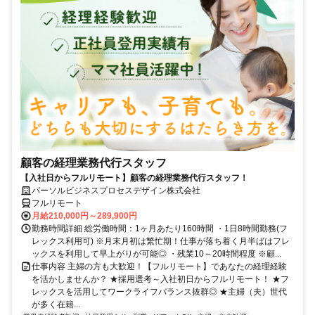
顧客の経理業務代行スタッフ
【入社日からフルリモート】顧客の経理業務代行スタッフ！
パーソルビジネスプロセスデザイン株式会社
フルリモート
月給210,000円～289,900円
勤務時間詳細 総労働時間：1ヶ月あたり160時間 ・1日8時間勤務(フ
レックス利用可) ※月末月初は繁忙期！仕事が落ち着く月半ばはフレ
ックスを利用して早上がりが可能◎ ・残業10～20時間程度 ※顧...
仕事内容 主婦の方も大歓迎！【フルリモート】であなたの経理経験
を活かしませんか？ ★採用選考～入社初日からフルリモート！ ★フ
レックスを活用してワークライフバランス抜群◎ ★主婦（夫）世代
が多く在籍...