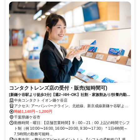
コンタクトレンズ店の受付・販売(短時間可)
[新鎌ケ谷駅より徒歩3分]【週2~/4H~OK】社割・家族割あり/扶養内勤務
OK
中央コンタクト イオン鎌ケ谷店
アクセス: アーバンパークライン、北総線、新京成線新鎌ケ谷駅より
徒歩3分
時給1,140円～1,200円
千葉県鎌ケ谷市
勤務時間・曜日: 【店舗営業時間】9：00～21：00 上記の時間でシフ
ト制（例 10:00〜16:00, 16:00〜20:00, 9:30〜17:30） * 1日4時間～
7.5時間の勤務可能時...
仕事内容: ＜弊社のアピールポイント！＞ 【シフトの柔軟性◎】週