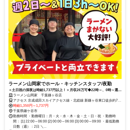
ラーメン山岡家でホール・キッチンスタッフ/夜勤
＜土日祝の深夜は時給1,737円以上！＞月収26万可◆22時～、0時～選べ
る夜勤！本業の後や夜型を活かしてガッツリ稼げる★
ラーメン山岡家 千葉鎌ヶ谷店
アクセス 京成成田スカイアクセス線・北総線 新鎌ヶ谷東口徒歩約7
分、東武野田線〔アーバンパークライン〕 新鎌ヶ谷東口徒歩約7分、
時給1,350円～1,737円
京成松戸線 新鎌ヶ谷東口徒歩約7分 ※北総線「新鎌ヶ谷駅」より徒歩
千葉県鎌ケ谷市
7分。国道464号を船橋方面から鎌ヶ谷方面へ進み、県道8号との交差
勤務時間 ・勤務曜日：月・火・水・木・金・土・日・祝 ・勤務時
点を左折、約600m先左側。近くにあさひ、イオン、鎌ヶ谷市役所、
間： [1] 22:00～06:00 [2] 00:00～06:00 [3] 00:00～09:00 ・最低勤務
びっくりドンキーがあります。※車・バイク通勤OK・電車通勤もラ
日数（週）：2日 ＼...