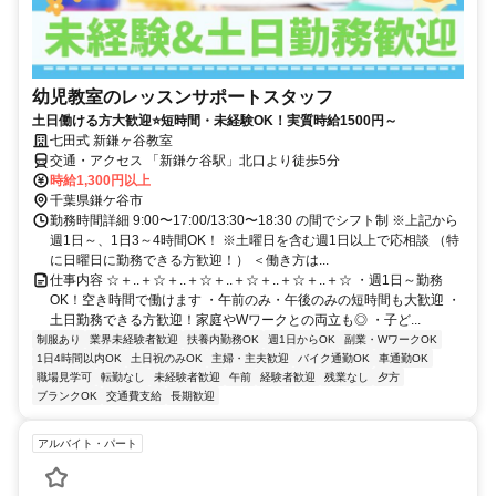
幼児教室のレッスンサポートスタッフ
土日働ける方大歓迎⭐短時間・未経験OK！実質時給1500円～
七田式 新鎌ヶ谷教室
交通・アクセス 「新鎌ケ谷駅」北口より徒歩5分
時給1,300円以上
千葉県鎌ケ谷市
勤務時間詳細 9:00〜17:00/13:30〜18:30 の間でシフト制 ※上記から
週1日～、1日3～4時間OK！ ※土曜日を含む週1日以上で応相談 （特
に日曜日に勤務できる方歓迎！） ＜働き方は...
仕事内容 ☆＋..＋☆＋..＋☆＋..＋☆＋..＋☆＋..＋☆ ・週1日～勤務
OK！空き時間で働けます ・午前のみ・午後のみの短時間も大歓迎 ・
土日勤務できる方歓迎！家庭やWワークとの両立も◎ ・子ど...
制服あり
業界未経験者歓迎
扶養内勤務OK
週1日からOK
副業・WワークOK
1日4時間以内OK
土日祝のみOK
主婦・主夫歓迎
バイク通勤OK
車通勤OK
職場見学可
転勤なし
未経験者歓迎
午前
経験者歓迎
残業なし
夕方
ブランクOK
交通費支給
長期歓迎
アルバイト・パート