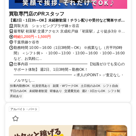
買取専門店のPRスタッフ
【週2日・1日3h～OK】未経験歓迎！チラシ配りや受付など簡単サポー
ト／40代～60代活躍中
買取大吉 ショッピングプラザ鎌ヶ谷店
最寄駅 初富駅 交通アクセス 京成松戸線「初富駅」より徒歩3分 ※勤
務地は買取大吉 ショッピングプラザ鎌ヶ谷店です ●交通費支給 ●車・
時給1,200円～1,500円
バイク・自転車通勤OK
千葉県鎌ケ谷市
勤務時間 10:00～16:00（1日3時間～OK） ※残業なし（月平均0時
間） ＜シフト例＞ ・10:00～13:00 ・13:00～16:00 ・10:00～16:00
など、お気軽に...
仕事内容 ━━━━━━━━━━━━━━━━ 【知識ゼロでも安心の
サポート体制】 週2日、1日3時間～勤務OK！
━━━━━━━━━━━━━━━━ ＜求人のPOINT＞ ✅査定なし・
ノルマなし...
扶養内勤務OK
社員登用あり
副業・WワークOK
土日祝のみOK
シフト自由
平日のみOK
未経験者歓迎
研修あり
交通費支給
週2・3日からOK
シフト制
昇給あり
アルバイト・パート