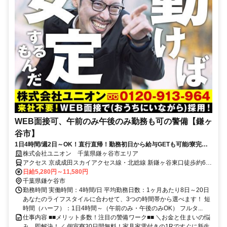
WEB面接可、午前のみ午後のみ勤務も可の警備【鎌ヶ
谷市】
1日4時間/週2日～OK！直行直帰！勤務初日から給与GETも可能/寮完備
＆携帯貸与♪
株式会社ユニオン 千葉県鎌ヶ谷市エリア
アクセス 京成成田スカイアクセス線・北総線 新鎌ヶ谷東口徒歩約6
分、京成成田スカイアクセス線・北総線 新鎌ヶ谷東口徒歩約6分、京
日給5,280円～11,580円
成成田スカイアクセス線・北総線 新鎌ヶ谷東口徒歩約6分 千葉県鎌ヶ
千葉県鎌ケ谷市
谷市エリア（鎌ヶ谷大仏駅、鎌ヶ谷駅、新鎌ヶ谷駅、くぬぎ山駅、初
勤務時間 実働時間：4時間/日 平均勤務日数：1ヶ月あたり8日～20日
富駅、北初富駅等）
あなたのライフスタイルに合わせて、3つの時間帯から選べます！ 短
時間（ハーフ）：1日4時間～（午前のみ・午後のみOK） フルタ...
仕事内容 ■■メリット多数！注目の警備ワーク■■ ＼お金と住まいの悩
み、即解決！／ 個室寮30日間無料！家具家電付きの1Rですぐに新生