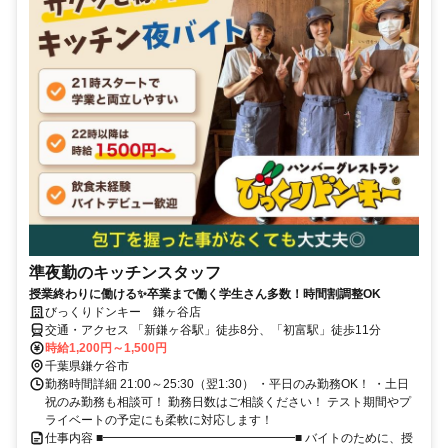
準夜勤のキッチンスタッフ
授業終わりに働ける✨卒業まで働く学生さん多数！時間割調整OK
びっくりドンキー 鎌ヶ谷店
交通・アクセス 「新鎌ヶ谷駅」徒歩8分、「初富駅」徒歩11分
時給1,200円～1,500円
千葉県鎌ケ谷市
勤務時間詳細 21:00～25:30（翌1:30） ・平日のみ勤務OK！ ・土日
祝のみ勤務も相談可！ 勤務日数はご相談ください！ テスト期間やプ
ライベートの予定にも柔軟に対応します！
仕事内容 ■━━━━━━━━━━━━━━━━■ バイトのために、授