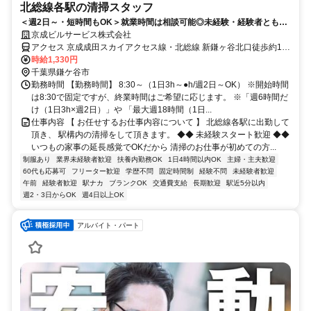
北総線各駅の清掃スタッフ
＜週2日～・短時間もOK＞就業時間は相談可能◎未経験・経験者ともに
歓迎★体を動かしたい方におすすめ！
京成ビルサービス株式会社
アクセス 京成成田スカイアクセス線・北総線 新鎌ヶ谷北口徒歩約1分
◆北総線各駅に出勤（駅ナカor徒歩1分で通勤便利）
時給1,330円
千葉県鎌ケ谷市
勤務時間 【勤務時間】 8:30～（1日3h～●h/週2日～OK） ※開始時間
は8:30で固定ですが、終業時間はご希望に応じます。 ※「週6時間だ
け（1日3h×週2日）」や 「最大週18時間（1日...
仕事内容 【 お任せするお仕事内容について 】 北総線各駅に出勤して
頂き、 駅構内の清掃をして頂きます。 ◆◆ 未経験スタート歓迎 ◆◆
いつもの家事の延長感覚でOKだから 清掃のお仕事が初めての方...
制服あり
業界未経験者歓迎
扶養内勤務OK
1日4時間以内OK
主婦・主夫歓迎
60代も応募可
フリーター歓迎
学歴不問
固定時間制
経験不問
未経験者歓迎
午前
経験者歓迎
駅ナカ
ブランクOK
交通費支給
長期歓迎
駅近5分以内
週2・3日からOK
週4日以上OK
アルバイト・パート