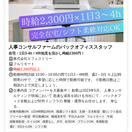
人事コンサルファームのバックオフィススタッフ
在宅・1日3-4h！HR知見を活かし時給2300円！
株式会社エフェクトリー
フルリモート
時給2,300円以上
勤務時間詳細 10:00～19:00の間で1日3～4時間、週2～3日 ※上記時
間帯の中で、ご希望に応じた時間で勤務可能です。 ※勤務日数はご
相談の上で決定しましょう。
仕事内容 コアメンバーを大募集中！ 創業は2023年5月。 人事コンサ
ルティング領域において 急速な成長を続ける当社にて、 バックオフ
ィス全般および対外インフラの 整備・運用をお任せします。 単な
る...
扶養内勤務OK
1日4時間以内OK
隔週シフト提出
主婦・主夫歓迎
週1シフト提出
フリーター歓迎
即日勤務OK
職場見学可
平日のみOK
フルリモート
午前
経験者歓迎
ネイルOK
残業なし
夕方
在宅OK
ブランクOK
長期歓迎
週2・3日からOK
シフト制