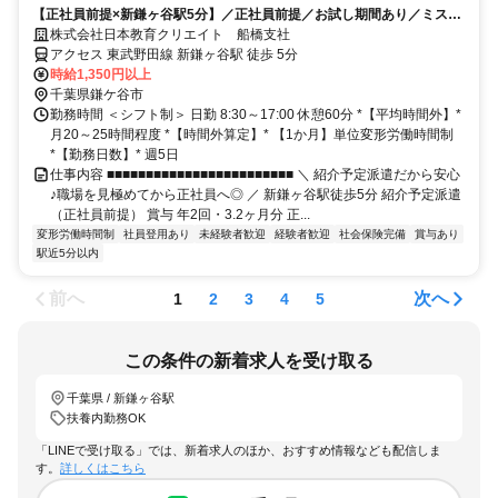
【正社員前提×新鎌ヶ谷駅5分】／正社員前提／お試し期間あり／ミスマ
ッチを防げる／未経験OK／駅チカ・徒歩5分／医師事務作業補助者／鎌
株式会社日本教育クリエイト 船橋支社
ケ谷総合病院／鎌ケ谷市
アクセス 東武野田線 新鎌ヶ谷駅 徒歩 5分
時給1,350円以上
千葉県鎌ケ谷市
勤務時間 ＜シフト制＞ 日勤 8:30～17:00 休憩60分 *【平均時間外】*
月20～25時間程度 *【時間外算定】* 【1か月】単位変形労働時間制
*【勤務日数】* 週5日
仕事内容 ■■■■■■■■■■■■■■■■■■■■■■■■ ＼ 紹介予定派遣だから安心
♪職場を見極めてから正社員へ◎ ／ 新鎌ヶ谷駅徒歩5分 紹介予定派遣
（正社員前提） 賞与 年2回・3.2ヶ月分 正...
変形労働時間制
社員登用あり
未経験者歓迎
経験者歓迎
社会保険完備
賞与あり
駅近5分以内
前へ
次へ
1
2
3
4
5
この条件の新着求人を受け取る
千葉県 / 新鎌ヶ谷駅
扶養内勤務OK
「LINEで受け取る」では、新着求人のほか、おすすめ情報なども配信しま
す。
詳しくはこちら