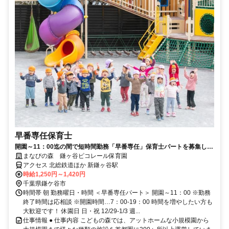
早番専任保育士
開園～11：00迄の間で短時間勤務「早番専任」保育士パートを募集しま
す！週3日～シフトOK！
まなびの森 鎌ヶ谷ピコレール保育園
アクセス 北総鉄道ほか 新鎌ヶ谷駅
時給1,250円～1,420円
千葉県鎌ケ谷市
時間帯 朝 勤務曜日・時間 ＜早番専任パート＞ 開園～11：00 ※勤務
終了時間は応相談 ※開園時間…7：00-19：00 時間を増やしたい方も
大歓迎です！ 休園日 日・祝 12/29-1/3 週...
仕事情報 ● 仕事内容 こどもの森では、アットホームな小規模園から