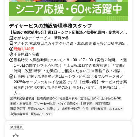
デイサービスの施設管理事務スタッフ
【新鎌ケ谷駅徒歩5分】週1日～シフト応相談／扶養範囲内・副業可／サ
ービス付高齢者向け住宅の施設管理事務スタッフ★PC作業や備品運搬作
かがやきデイサービス 新鎌ケ谷
業等もあり！
アクセス 京成成田スカイアクセス線・北総線 新鎌ヶ谷北口徒歩約5
分、京成松戸線 新鎌ヶ谷北口徒歩約5分、東武野田線〔アーバンパー
時給1,140円
クライン〕 新鎌ヶ谷北口(東武)徒歩約6分
千葉県鎌ケ谷市
勤務時間 ＼勤務時間について／ 9：00～17：00（実働７時間） ＊週
1～5日の間でシフト応相談！ ＊土日祝出勤できる方歓迎！ ＊実働7
時間・休憩1時間 ＊お気軽にご相談ください〇 ※勤務日数：相談...
仕事内容 施設管理事務／週1日～シフト応相談／ダブルワーク可／
2025年オープンのキレイな施設です◎ 【仕事内容】 サービス付き高
齢者向け住宅の施設管理事務のお仕事を行います。 具体的には... ・
入...
業界未経験者歓迎
扶養内勤務OK
社員登用あり
週1日からOK
土日祝のみOK
主婦・主夫歓迎
フリーター歓迎
バイク通勤OK
学歴不問
固定時間制
職場見学可
平日のみOK
転勤なし
未経験者歓迎
午前
経験者歓迎
ネイルOK
有資格者歓迎
研修あり
夕方
派遣社員