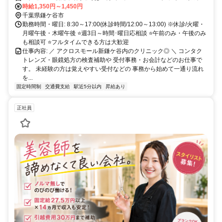
北総線など 複数路線で通えるから通勤便利♪
時給1,350円～1,450円
千葉県鎌ケ谷市
勤務時間・曜日: 8:30～17:00(休診時間/12:00～13:00) ※休診/火曜・
月曜午後・木曜午後 ⭐週3日～時間･曜日応相談 ⭐午前のみ・午後のみ
も相談可 ⭐フルタイムできる方は大歓迎
仕事内容: ／ アクロスモール新鎌ケ谷内のクリニック◎ ＼ コンタク
トレンズ・眼鏡処方の検査補助や 受付事務・お会計などのお仕事で
す。 未経験の方は覚えやすい受付などの 事務から始めて一通り流れ
を...
固定時間制
交通費支給
駅近5分以内
昇給あり
正社員