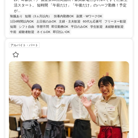
活スタート。 短時間 「午前だけ」「午後だけ」のハーフ勤務！予定
が...
制服あり
短期（3ヵ月以内）
扶養内勤務OK
副業・WワークOK
1日4時間以内OK
土日祝のみOK
主婦・主夫歓迎
60代も応募可
フリーター歓迎
短期
シフト自由
学歴不問
即日勤務OK
平日のみOK
学生歓迎
未経験者歓迎
午前
経験者歓迎
ネイルOK
即日払いOK
アルバイト・パート