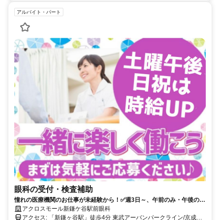
アルバイト・パート
眼科の受付・検査補助
憧れの医療機関のお仕事が未経験から！✅週3日～、午前のみ・午後のみ
も相談可✅土日午後・日祝は時給アップ♪✅時給は分単位で計算＆支給！
アクロスモール新鎌ケ谷駅前眼科
アクセス: 「新鎌ヶ谷駅」徒歩4分 東武アーバンパークライン/京成線/