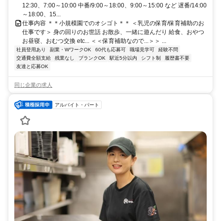
12:30、7:00～10:00 中番/9:00～18:00、9:00～15:00 など 遅番/14:00
～18:00、15...
仕事内容 ＊＊小規模園でのオシゴト＊＊ ＜乳児の保育/保育補助のお
仕事です＞ 身の回りのお世話 お散歩、一緒に遊んだり 給食、おやつ
お昼寝、おむつ交換 etc... ＜＜保育補助なので...＞＞ ...
社員登用あり
副業・WワークOK
60代も応募可
職場見学可
経験不問
交通費全額支給
残業なし
ブランクOK
駅近5分以内
シフト制
履歴書不要
友達と応募OK
同じ企業の求人
アルバイト・パート