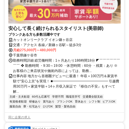
安心して長く続けられるスタイリスト(美容師)
ブランクある方も多数活躍中です
カットオンリークラブ イオン鎌ヶ谷店
交通・アクセス 各線／新鎌ヶ谷駅～徒歩3分
月給275,000円～480,000円
千葉県鎌ケ谷市
勤務時間詳細 総労働時間：1ヶ月あたり186時間18分 ◤￣￣￣￣￣￣
￣￣ ❖ 勤務時間 ・9:30～19:00 ・休憩時間：60分 ・残業：あり ※
お客様のご来店状況や施術内容によっては、勤務...
仕事内容 地方から首都圏デビューに最適！ 年収＋100万円＆家賃半
額で“安心上京”を実現！ ■━━━━━━━━━━━━━━━━ 引越費
用30万円＋家賃半額＋14ヶ月収入保証で 『移住の不安』もすべて
解...
主婦・主夫歓迎
60代も応募可
学歴不問
職場見学可
交通費全額支給
有資格者歓迎
研修あり
賞与あり
ブランクOK
育休あり
シフト制
ピアスOK
服装自由
寮・社宅あり
ひげOK
髪型・髪色自由
同じ企業の求人
アルバイト・パート