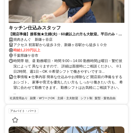
キッチン仕込みスタッフ
【開店準備】接客無★主婦(夫)・60歳以上の方も大歓迎。平日のみ・土
日のみ勤務も歓迎
焼肉きんぐ 新鎌ヶ谷店
アクセス 初富駅から徒歩３分、新鎌ヶ谷駅から徒歩１０分
時給1,220円以上
千葉県鎌ケ谷市
時間帯 朝、昼 勤務曜日・時間 9:00～14:00 勤務時間は曜日・繁忙状
況によって 異なりますので、 詳細は面接時にご相談ください。 ※1
日2時間、週1日～OK ※希望シフトで働きやすいですヨ...
仕事情報 ● 仕事内容 簡単な仕込みやお掃除など 開店前の準備をする
おシゴト。 家事や育児を優先したい方も しっかり働きたい方も、 希
望に合わせて勤務できます。 勤務シフトはお気軽にご相談下さい。
...
社員登用あり
副業・WワークOK
主婦・主夫歓迎
シフト制
髪型・髪色自由
アルバイト・パート