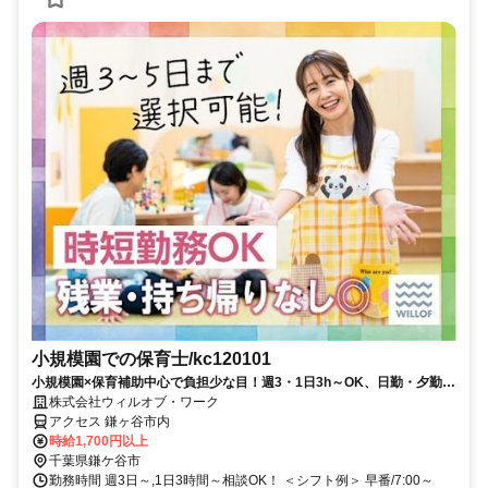
小規模園での保育士/kc120101
小規模園×保育補助中心で負担少な目！週3・1日3h～OK、日勤・夕勤等
の選択可！ミドルシニアも
株式会社ウィルオブ・ワーク
アクセス 鎌ヶ谷市内
時給1,700円以上
千葉県鎌ケ谷市
勤務時間 週3日～,1日3時間～相談OK！ ＜シフト例＞ 早番/7:00～