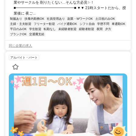
業やサークルを 削りたくない…そんな方必見✨！
■━━━━━━━━━━━━━━━━■ ▼▼ 21時スタートだから、授
業後に 夜ご...
制服あり
扶養内勤務OK
社員登用あり
副業・WワークOK
土日祝のみOK
主婦・主夫歓迎
フリーター歓迎
バイク通勤OK
シフト自由
学歴不問
車通勤OK
平日のみOK
学生歓迎
転勤なし
未経験者歓迎
経験者歓迎
夜間
夕方
ブランクOK
交通費支給
同じ企業の求人
アルバイト・パート