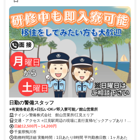
日勤の警備スタッフ
⭐有資格者必見⭐日払いOK✅即入寮可能／館山営業所
テイシン警備株式会社 館山営業所/江見エリア
交通・アクセス ⭐江見駅周辺の現場に直行直帰/ピックアップあり！移
動の心配は不要です♪
日給12,500円～14,200円
千葉県鴨川市
勤務時間詳細 実働時間：1日あたり8時間 平均勤務日数：1ヶ月あた