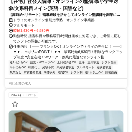
【在宅】社会人講師・オンラインの塾講師/小学生対
象/文系科目メイン(英語・国語など)
【高時給×リモート】指導経験を活かしてオンライン塾講師を副業に！
週1～OK！
トライのオンライン個別指導塾 オンライン事業部
フルリモート
時給1,430円～6,930円
勤務時間 担当科目や勤務曜日/時間は柔軟に対応でき、ご希望に応じ
てシフトの調整が可能です。
仕事内容 【―― ブランクOK！オンラインでトライの先生に！ ――】
▼▼ この求人のPOINT！ ▼▼ □最高時給6,930円！明確なランクアッ
プ制度 □完全在宅！Wワーク・副業に最適なオンライン指...
週1日からOK
副業・WワークOK
土日祝のみOK
主婦・主夫歓迎
シフト自由
平日のみOK
転勤なし
経験不問
未経験者歓迎
フルリモート
経験者歓迎
残業なし
有資格者歓迎
研修あり
在宅OK
シフト制
週4日以上OK
服装自由
同じ企業の求人
アルバイト・パート