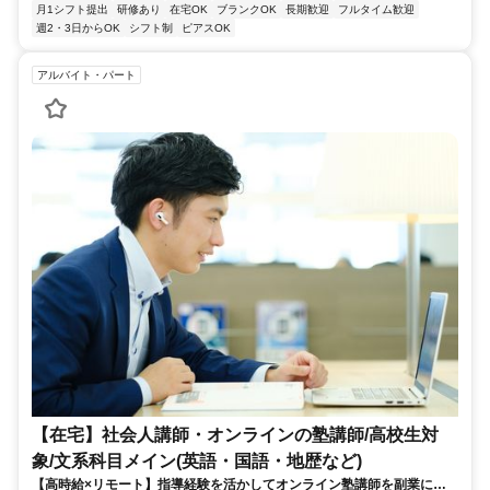
月1シフト提出
研修あり
在宅OK
ブランクOK
長期歓迎
フルタイム歓迎
週2・3日からOK
シフト制
ピアスOK
アルバイト・パート
【在宅】社会人講師・オンラインの塾講師/高校生対
象/文系科目メイン(英語・国語・地歴など)
【高時給×リモート】指導経験を活かしてオンライン塾講師を副業に！