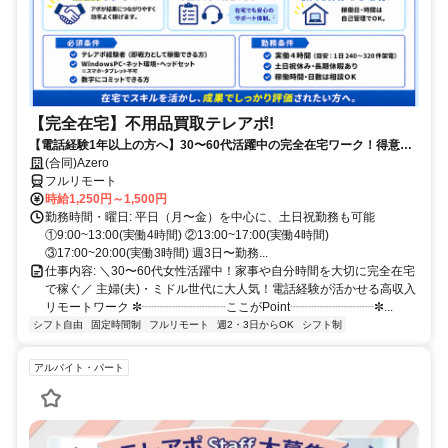
【完全在宅】不用品買取テレアポ!
【電話経験1年以上の方へ】30〜60代活躍中の完全在宅ワーク！得意な
電話対応で15時までに賢く稼ぐ✨買取経験者は即優遇！
(合同)Azero
フルリモート
時給1,250円～1,500円
勤務時間・曜日: 平日（月〜金）を中心に、土日祝勤務も可能
①9:00~13:00(実働4時間) ②13:00~17:00(実働4時間)
③17:00~20:00(実働3時間) 週3日〜勤務...
仕事内容: ＼30〜60代女性活躍中！家事や自分時間を大切に完全在宅
で稼ぐ／ 主婦(夫)・ミドル世代に大人気！電話経験が活かせる高収入
リモートワーク ✼┈┈┈┈┈┈┈ここがPoint┈┈┈┈┈┈┈✼...
シフト自由
固定時間制
フルリモート
週2・3日からOK
シフト制
アルバイト・パート