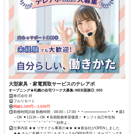
大型家具・家電買取サービスのテレアポ
オープニング★札幌の在宅ワーク大募集♪WEB面接◎_005
株式会社 絆
フルリモート
時給1,300円～3,500円
勤務時間詳細 勤務時間：08:00～17:00 ＊＊===========＊＊ ▼週3
～OK ▼1日3h～OK ▼長期勤務希望優遇！ ▼シフト自己申告制
*⌒*⌒*⌒*⌒*⌒*⌒*⌒*⌒* 効率よ...
仕事内容 ★★ リサイクル事業の★★ ★★新会社がOPENしました
★★ さらに札幌エリアにもオフィスをOPEN予定！ オープニング大