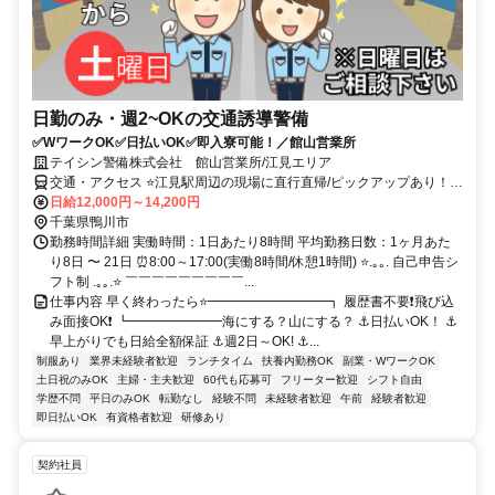
日勤のみ・週2~OKの交通誘導警備
✅WワークOK✅日払いOK✅即入寮可能！／館山営業所
テイシン警備株式会社 館山営業所/江見エリア
交通・アクセス ⭐江見駅周辺の現場に直行直帰/ピックアップあり！移
動の心配は不要です♪
日給12,000円～14,200円
千葉県鴨川市
勤務時間詳細 実働時間：1日あたり8時間 平均勤務日数：1ヶ月あた
り8日 〜 21日 ⏰8:00～17:00(実働8時間/休憩1時間) ⭐.｡｡. 自己申告シ
フト制 .｡｡.⭐ ￣￣￣￣￣￣￣￣￣...
仕事内容 早く終わったら⭐━━━━━━━━━┓ 履歴書不要❗飛び込
み面接OK❗ ┗━━━━━━━海にする？山にする？ ⚓日払いOK！ ⚓
早上がりでも日給全額保証 ⚓週2日～OK! ⚓...
制服あり
業界未経験者歓迎
ランチタイム
扶養内勤務OK
副業・WワークOK
土日祝のみOK
主婦・主夫歓迎
60代も応募可
フリーター歓迎
シフト自由
学歴不問
平日のみOK
転勤なし
経験不問
未経験者歓迎
午前
経験者歓迎
即日払いOK
有資格者歓迎
研修あり
契約社員