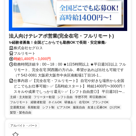
法人向けテレアポ営業(完全在宅・フルリモート)
✨経験者募集！全国どこからでも勤務OKで長期・安定稼働♪
株式会社セグロス
フルリモート
時給1,400円～3,000円
勤務時間詳細 9：00～18：00 ★1日5時間以上 ★平日週3日以上 フル
リモート、完全在宅 関西圏の方のみ、希望があれば出社も可能です
（〒542-0081 大阪府大阪市中央区南船場1丁目16-1...
仕事内容 ✅【完全在宅・フルリモート】 自宅や好きな場所から全国
どこでもお仕事可能✨ ✅【高時給スタート】 時給1400円〜3000円！
スキルや成果でしっかり還元✨ ✅【シフト自由度◎】 平日週3日〜...
主婦・主夫歓迎
フリーター歓迎
シフト自由
学歴不問
即日勤務OK
フルリモート
経験者歓迎
ネイルOK
研修あり
在宅OK
ブランクOK
交通費支給
長期歓迎
シフト制
ピアスOK
服装自由
友達と応募OK
ひげOK
髪型・髪色自由
アルバイト・パート