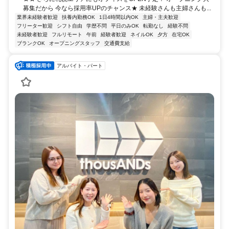
募集だから 今なら採用率UPのチャンス★ 未経験さんも主婦さんも...
業界未経験者歓迎
扶養内勤務OK
1日4時間以内OK
主婦・主夫歓迎
フリーター歓迎
シフト自由
学歴不問
平日のみOK
転勤なし
経験不問
未経験者歓迎
フルリモート
午前
経験者歓迎
ネイルOK
夕方
在宅OK
ブランクOK
オープニングスタッフ
交通費支給
アルバイト・パート