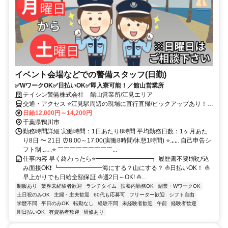
イベント会場などでの警備スタッフ(日勤)
✅WワークOK✅日払いOK✅即入寮可能！／館山営業所
テイシン警備株式会社 館山営業所/江見エリア
交通・アクセス ⭐江見駅周辺の現場に直行直帰/ピックアップあり！移
動の心配は不要です♪
日給12,000円～14,200円
千葉県鴨川市
勤務時間詳細 実働時間：1日あたり8時間 平均勤務日数：1ヶ月あた
り8日 〜 21日 ⏰8:00～17:00(実働8時間/休憩1時間) ⭐.｡｡. 自己申告シ
フト制 .｡｡.⭐ ￣￣￣￣￣￣￣￣￣...
仕事内容 早く終わったら⭐━━━━━━━━━┓ 履歴書不要❗飛び込
み面接OK❗ ┗━━━━━━━海にする？山にする？ ⛵日払いOK！ ⛵
早上がりでも日給全額保証 ⛵週2日～OK! ⛵...
制服あり
業界未経験者歓迎
ランチタイム
扶養内勤務OK
副業・WワークOK
土日祝のみOK
主婦・主夫歓迎
60代も応募可
フリーター歓迎
シフト自由
学歴不問
平日のみOK
転勤なし
経験不問
未経験者歓迎
午前
経験者歓迎
即日払いOK
有資格者歓迎
研修あり