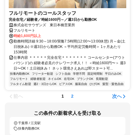
フルリモートのコールスタッフ
完全在宅／経験者／時給1600円～／週3日から勤務OK
株式会社サウザンズ 東日本橋営業所
フルリモート
時給1,600円以上
勤務時間詳細 9:30～18:00/実働7.5時間(12:00〜13:00休憩) 月～金(土
日祝休み) ※週3日から勤務OK ＜平均所定労働時間＞ 1ヶ月あたり
153時間
仕事内容 ＊＊＊＊＊完全在宅＊＊＊＊＊＊＊ コールセンター(アウト
バウンド)の 経験者必見のテレワーク求人！！ ＜時給1600円〜＞ 週3
日〜OK！土日祝休み！ ネット環境さえあれば即スタート可...
扶養内勤務OK
フリーター歓迎
シフト自由
学歴不問
固定時間制
平日のみOK
フルリモート
経験者歓迎
ネイルOK
在宅OK
ブランクOK
長期歓迎
フルタイム歓迎
週2・3日からOK
ピアスOK
服装自由
ひげOK
髪型・髪色自由
前へ
次へ
1
2
この条件の新着求人を受け取る
千葉県 / 江見駅
扶養内勤務OK