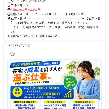
稼ぐインサイドセールス シフト自由・土日祝休み/スキマ時間を活かして
AIコールセンター株式会社
在宅で効率よく稼げるお仕事です
フルリモート
時給1,600円～2,500円
勤務時間・曜日: 09:00～17:00（週3日・1日4時間～OK）
仕事内容: ✼┈┈┈┈┈┈┈┈┈┈┈┈┈┈┈┈┈┈┈✼ 【 仕事内容
】 BtoB企業向けの新規開拓アポイント獲得をお任せします。・リス
トに沿った電話でのアプローチ・商談日程の調整・確定・架電結果
の...
即日勤務OK
フルリモート
週2・3日からOK
アルバイト・パート