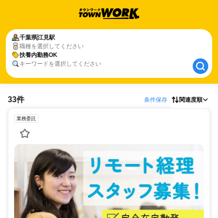
千葉県
千葉県
江見駅
江見駅
職種を選択してください
扶養内勤務OK
扶養内勤務OK
キーワードを選択してください
33件
条件保存
関連度順
業務委託