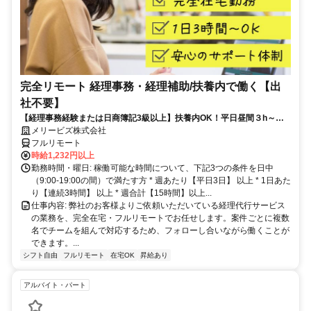
完全リモート 経理事務・経理補助/扶養内で働く【出
社不要】
【経理事務経験または日商簿記3級以上】扶養内OK！平日昼間３h～。
完全在宅で育児・介護中の方も大歓迎♪
メリービズ株式会社
フルリモート
時給1,232円以上
勤務時間・曜日: 稼働可能な時間について、下記3つの条件を日中
（9:00-19:00の間）で満たす方 * 週あたり【平日3日】 以上 * 1日あた
り【連続3時間】 以上 * 週合計【15時間】以上...
仕事内容: 弊社のお客様よりご依頼いただいている経理代行サービス
の業務を、完全在宅・フルリモートでお任せします。案件ごとに複数
名でチームを組んで対応するため、フォローし合いながら働くことが
できます。...
シフト自由
フルリモート
在宅OK
昇給あり
アルバイト・パート