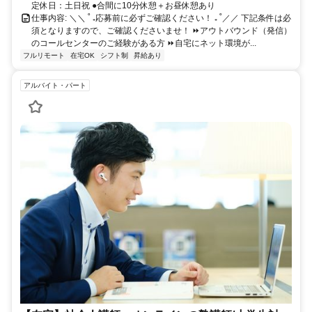
定休日：土日祝 ●合間に10分休憩＋お昼休憩あり
仕事内容: ＼＼ ˚ ₊応募前に必ずご確認ください！ ₊ ˚／／ 下記条件は必
須となりますので、ご確認くださいませ！ ⏩アウトバウンド（発信）
のコールセンターのご経験がある方 ⏩自宅にネット環境が...
フルリモート
在宅OK
シフト制
昇給あり
アルバイト・パート