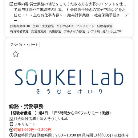
仕事内容 労士業務の補助をしてくださる方を大募集♪♪ ソフトを使っ
て給与計算や年末調整の計算、 社会保険手続きの電子申請などをお
任せ！！ ＜主なお仕事内容＞ ・給与計算業務 ・社会保険手続き ・デ
ー...
扶養内勤務OK
主婦・主夫歓迎
平日のみOK
フルリモート
経験者歓迎
有資格者歓迎
交通費支給
長期歓迎
フルタイム歓迎
シフト制
週4日以上OK
アルバイト・パート
総務・労務事務
【経験者優遇！】週4日、1日5時間からOKフルリモート勤務♪
社会保険労務士法人そうけいLab
フルリモート
時給1,060円～1,200円
勤務時間詳細 勤務時間：9:00～18:00 (休憩時間 1時間00分) ※勤務時