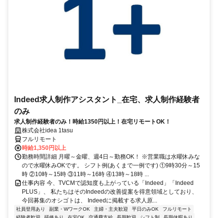
Indeed求人制作アシスタント_在宅、求人制作経験者
のみ
求人制作経験者のみ！時給1350円以上！在宅リモートOK！
株式会社idea 1tasu
フルリモート
時給1,350円以上
勤務時間詳細 月曜～金曜、週4日～勤務OK！ ※営業職は水曜休みな
ので水曜休みOKです。 シフト例(あくまで一例です) ①9時30分～15
時 ②10時～15時 ③11時～16時 ④13時～18時 ...
仕事内容 今、TVCMで認知度も上がっている「Indeed」「Indeed
PLUS」、 私たちはそのIndeedの改善提案を得意領域としており、
今回募集のオシゴトは、 Indeedに掲載する求人原...
社員登用あり
副業・WワークOK
主婦・主夫歓迎
平日のみOK
フルリモート
経験者歓迎
研修あり
在宅OK
交通費支給
長期歓迎
シフト制
長期休暇あり