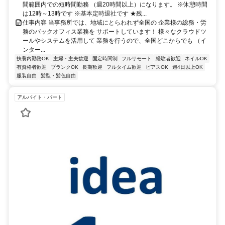
間範囲内での短時間勤務 （週20時間以上）になります。 ※休憩時間
は12時～13時です ※基本定時退社です ★残...
仕事内容 当事務所では、地域にとらわれず全国の 企業様の総務・労
務のバックオフィス業務を サポートしています！ 様々なクラウドツ
ールやシステムを活用して 業務を行うので、全国どこからでも （イ
ンター...
扶養内勤務OK
主婦・主夫歓迎
固定時間制
フルリモート
経験者歓迎
ネイルOK
有資格者歓迎
ブランクOK
長期歓迎
フルタイム歓迎
ピアスOK
週4日以上OK
服装自由
髪型・髪色自由
アルバイト・パート