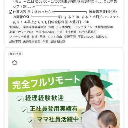
り8日 〜 21日 ⏰08:00～17:00(実働8時間/休憩1時間) ⭐.｡｡. 自己申告
シフト制 .｡｡.⭐ ￣￣￣￣￣￣￣￣...
仕事内容 早く終わったら⭐━━━━━━━━━┓ 履歴書不要❗飛び込
み面接OK❗ ┗━━━━━━━海にする？山にする？ ⚓日払いシステム
あり！ ⚓早上がりでも日給全額保証 ⚓週2日～OK...
制服あり
業界未経験者歓迎
短期（3ヵ月以内）
ランチタイム
扶養内勤務OK
副業・WワークOK
土日祝のみOK
主婦・主夫歓迎
60代も応募可
フリーター歓迎
短期
早朝
シフト自由
学歴不問
平日のみOK
転勤なし
経験不問
未経験者歓迎
午前
経験者歓迎
契約社員