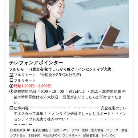
テレフォンアポインター
フルリモート(完全在宅)でしっかり稼ぐ！インセンティブ充実！
フルリモート *合同会社SRK(本社住所)
フルリモート
時給1,200円～2,000円
勤務時間詳細 ＊9:00～18：00 ・週3日以上 ・週15～30時間勤務 午
後の時間帯働ける方大歓迎！ 要望がありましたらお聞かせくださ
い。
仕事内容 ー・ー・ー・ー・ー・ー・ー・ー・ー・ー 完全在宅のテレ
アポスタッフ募集！ ＊オンライン研修でしっかりサポート＊ ＊イン
センティブも充実で稼ぎやすい＊ ー・ー・ー・ー・ー・ー・ー・
ー・ー・ー ...
扶養内勤務OK
社員登用あり
副業・WワークOK
主婦・主夫歓迎
フリーター歓迎
シフト自由
学歴不問
平日のみOK
フルリモート
経験者歓迎
ネイルOK