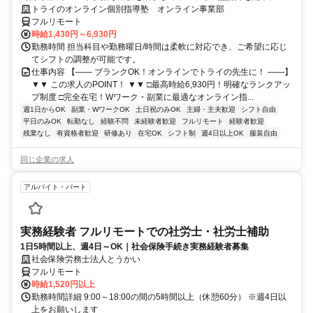
週1～OK！
トライのオンライン個別指導塾 オンライン事業部
フルリモート
時給1,430円～6,930円
勤務時間 担当科目や勤務曜日/時間は柔軟に対応でき、ご希望に応じ
てシフトの調整が可能です。
仕事内容 【―― ブランクOK！オンラインでトライの先生に！ ――】
▼▼ この求人のPOINT！ ▼▼ □最高時給6,930円！明確なランクアッ
プ制度 □完全在宅！Wワーク・副業に最適なオンライン指...
週1日からOK
副業・WワークOK
土日祝のみOK
主婦・主夫歓迎
シフト自由
平日のみOK
転勤なし
経験不問
未経験者歓迎
フルリモート
経験者歓迎
残業なし
有資格者歓迎
研修あり
在宅OK
シフト制
週4日以上OK
服装自由
同じ企業の求人
アルバイト・パート
実務経験者 フルリモートでの社労士・社労士補助
1日5時間以上、週4日～OK｜社会保険手続き実務経験者募集
社会保険労務士法人とうかい
フルリモート
時給1,520円以上
勤務時間詳細 9:00～18:00の間の5時間以上（休憩60分） ※週4日以
上をお願いします