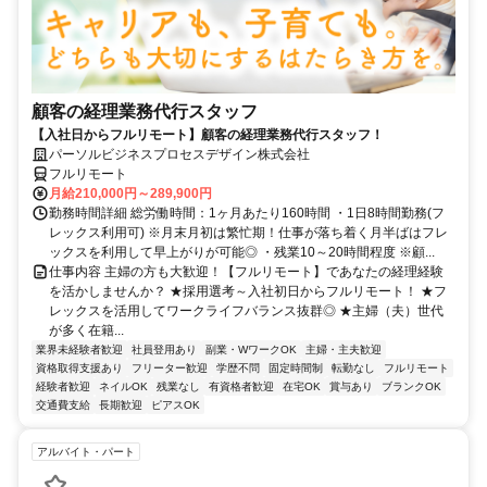
顧客の経理業務代行スタッフ
【入社日からフルリモート】顧客の経理業務代行スタッフ！
パーソルビジネスプロセスデザイン株式会社
フルリモート
月給210,000円～289,900円
勤務時間詳細 総労働時間：1ヶ月あたり160時間 ・1日8時間勤務(フ
レックス利用可) ※月末月初は繁忙期！仕事が落ち着く月半ばはフレ
ックスを利用して早上がりが可能◎ ・残業10～20時間程度 ※顧...
仕事内容 主婦の方も大歓迎！【フルリモート】であなたの経理経験
を活かしませんか？ ★採用選考～入社初日からフルリモート！ ★フ
レックスを活用してワークライフバランス抜群◎ ★主婦（夫）世代
が多く在籍...
業界未経験者歓迎
社員登用あり
副業・WワークOK
主婦・主夫歓迎
資格取得支援あり
フリーター歓迎
学歴不問
固定時間制
転勤なし
フルリモート
経験者歓迎
ネイルOK
残業なし
有資格者歓迎
在宅OK
賞与あり
ブランクOK
交通費支給
長期歓迎
ピアスOK
アルバイト・パート