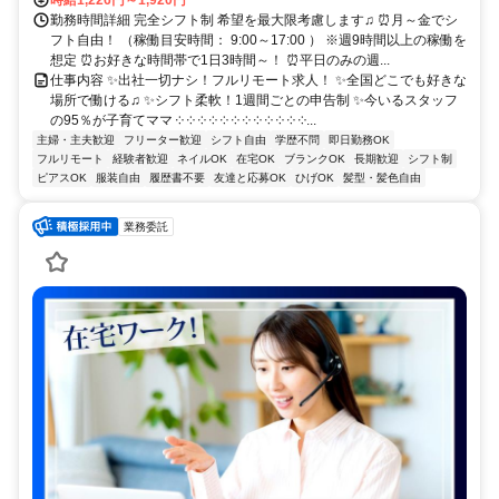
時給1,226円～1,920円
勤務時間詳細 完全シフト制 希望を最大限考慮します♫ ⏰月～金でシ
フト自由！ （稼働目安時間： 9:00～17:00 ） ※週9時間以上の稼働を
想定 ⏰お好きな時間帯で1日3時間～！ ⏰平日のみの週...
仕事内容 ✨出社一切ナシ！フルリモート求人！ ✨全国どこでも好きな
場所で働ける♫ ✨シフト柔軟！1週間ごとの申告制 ✨今いるスタッフ
の95％が子育てママ ༶ ༶ ༶ ༶ ༶ ༶ ༶ ༶ ༶ ༶ ༶ ༶...
主婦・主夫歓迎
フリーター歓迎
シフト自由
学歴不問
即日勤務OK
フルリモート
経験者歓迎
ネイルOK
在宅OK
ブランクOK
長期歓迎
シフト制
ピアスOK
服装自由
履歴書不要
友達と応募OK
ひげOK
髪型・髪色自由
業務委託