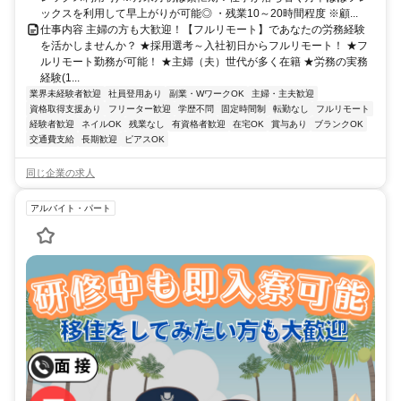
ックスを利用して早上がりが可能◎ ・残業10～20時間程度 ※顧...
仕事内容 主婦の方も大歓迎！【フルリモート】であなたの労務経験
を活かしませんか？ ★採用選考～入社初日からフルリモート！ ★フ
ルリモート勤務が可能！ ★主婦（夫）世代が多く在籍 ★労務の実務
経験(1...
業界未経験者歓迎
社員登用あり
副業・WワークOK
主婦・主夫歓迎
資格取得支援あり
フリーター歓迎
学歴不問
固定時間制
転勤なし
フルリモート
経験者歓迎
ネイルOK
残業なし
有資格者歓迎
在宅OK
賞与あり
ブランクOK
交通費支給
長期歓迎
ピアスOK
同じ企業の求人
アルバイト・パート