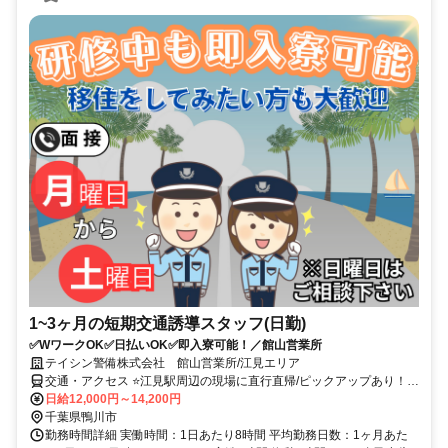
1~3ヶ月の短期交通誘導スタッフ(日勤)
✅WワークOK✅日払いOK✅即入寮可能！／館山営業所
テイシン警備株式会社 館山営業所/江見エリア
交通・アクセス ⭐江見駅周辺の現場に直行直帰/ピックアップあり！移
動の心配は不要です♪
日給12,000円～14,200円
千葉県鴨川市
勤務時間詳細 実働時間：1日あたり8時間 平均勤務日数：1ヶ月あた