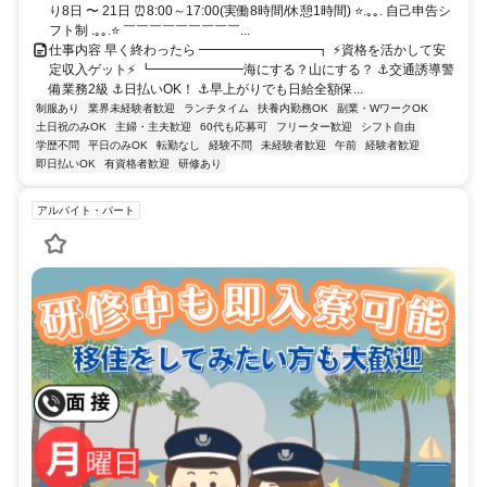
り8日 〜 21日 ⏰8:00～17:00(実働8時間/休憩1時間) ⭐.｡｡. 自己申告シ
フト制 .｡｡.⭐ ￣￣￣￣￣￣￣￣￣...
仕事内容 早く終わったら ━━━━━━━━━┓ ⚡資格を活かして安
定収入ゲット⚡ ┗━━━━━━━海にする？山にする？ ⚓交通誘導警
備業務2級 ⚓日払いOK！ ⚓早上がりでも日給全額保...
制服あり
業界未経験者歓迎
ランチタイム
扶養内勤務OK
副業・WワークOK
土日祝のみOK
主婦・主夫歓迎
60代も応募可
フリーター歓迎
シフト自由
学歴不問
平日のみOK
転勤なし
経験不問
未経験者歓迎
午前
経験者歓迎
即日払いOK
有資格者歓迎
研修あり
アルバイト・パート