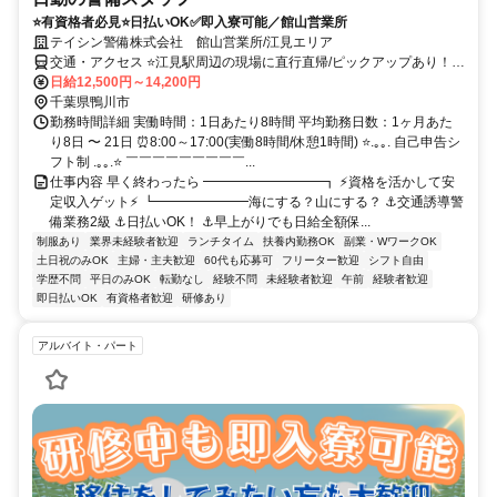
⭐有資格者必見⭐日払いOK✅即入寮可能／館山営業所
テイシン警備株式会社 館山営業所/江見エリア
交通・アクセス ⭐江見駅周辺の現場に直行直帰/ピックアップあり！移
動の心配は不要です♪
日給12,500円～14,200円
千葉県鴨川市
勤務時間詳細 実働時間：1日あたり8時間 平均勤務日数：1ヶ月あた
り8日 〜 21日 ⏰8:00～17:00(実働8時間/休憩1時間) ⭐.｡｡. 自己申告シ
フト制 .｡｡.⭐ ￣￣￣￣￣￣￣￣￣...
仕事内容 早く終わったら ━━━━━━━━━┓ ⚡資格を活かして安
定収入ゲット⚡ ┗━━━━━━━海にする？山にする？ ⚓交通誘導警
備業務2級 ⚓日払いOK！ ⚓早上がりでも日給全額保...
制服あり
業界未経験者歓迎
ランチタイム
扶養内勤務OK
副業・WワークOK
土日祝のみOK
主婦・主夫歓迎
60代も応募可
フリーター歓迎
シフト自由
学歴不問
平日のみOK
転勤なし
経験不問
未経験者歓迎
午前
経験者歓迎
即日払いOK
有資格者歓迎
研修あり
アルバイト・パート