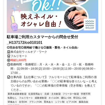
駐車場ご利用カスタマーからの問合せ受付
_H137172/co010101
◎完全在宅◎高時給で働ける◎服装・髪色・ネイル自由♪
株式会社ウィルオブ・ワーク
フルリモート
時給1,600円
勤務時間 ・勤務曜日：月・火・水・木・金・土・日・祝 ・勤務時
間： [1] 09:00～18:00 [2] 10:00～19:00 [3] 11:00～20:00 [4] 08:00～
17:00 ...
仕事内容 【お仕事について】 フルリモートにて駐車場をご利用の 借
主様からのお問い合わせ業務♪ 「〇〇の駐車場を借りたいな～と考え
ているのですが」 「〇〇の駐車場の空車情報（空き情報）を教えて
くださ...
業界未経験者歓迎
社員登用あり
主婦・主夫歓迎
フリーター歓迎
学歴不問
転勤なし
フルリモート
経験者歓迎
ネイルOK
週払いOK
即日払いOK
研修あり
在宅OK
ブランクOK
育休あり
シフト制
ピアスOK
服装自由