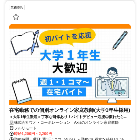
業務委託
在宅勤務での個別オンライン家庭教師(大学1年生採用)
＜大学1年生歓迎＞丁寧な研修あり！バイトデビュー応援◎慣れたらお
家でラクラクのリモートバイト☆
株式会社ワオ・コーポレーション Axisのオンライン家庭教師
フルリモート
時給1,200円～2,200円
勤務時間・曜日: 週1日1コマ（40分）～勤務OK 得意な科目だけも