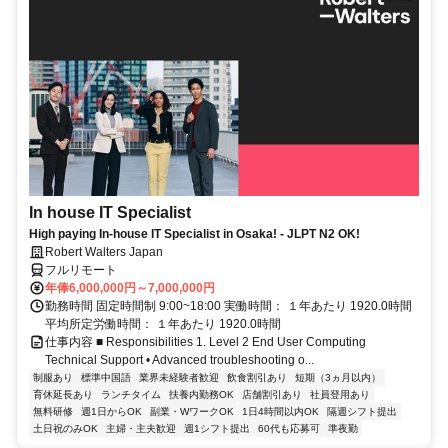
In house IT Specialist
High paying In-house IT Specialist in Osaka! - JLPT N2 OK!
Robert Walters Japan
フルリモート
年俸6,000,000円～7,000,000円
勤務時間 固定時間制 9:00~18:00 実働時間： １年あたり 1920.0時間
平均所定労働時間： １年あたり 1920.0時間
仕事内容 ■ Responsibilities 1. Level 2 End User Computing
Technical Support • Advanced troubleshooting o...
制服あり
標準中国語
業界未経験者歓迎
飲食割引あり
短期（3ヵ月以内）
育休延長あり
ランチタイム
扶養内勤務OK
店舗割引あり
社員登用あり
無料研修
週1日からOK
副業・WワークOK
1日4時間以内OK
隔週シフト提出
土日祝のみOK
主婦・主夫歓迎
週1シフト提出
60代も応募可
準夜勤