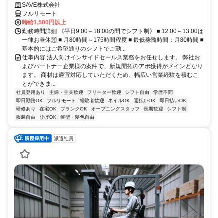
SAVE株式会社
フルリモート
時給1,500円以上
勤務時間詳細 《平日9:00～18:00の間でシフト制》 ■ 12:00～13:00は
一律お昼休憩 ■ 月80時間～175時間程度 ■ 最低稼働時間：月80時間 ■
基本的にはご希望通りのシフトでご勤...
仕事内容 法人向けインサイドセールス業務をお任せします。 弊社お
よびパートナー企業様の案件で、新規開拓のアポ獲得がメインとなり
ます。 商材は適宜対応していただくため、幅広い営業経験を積むこ
とができま...
社員登用あり
主婦・主夫歓迎
フリーター歓迎
シフト自由
学歴不問
即日勤務OK
フルリモート
経験者歓迎
ネイルOK
週払いOK
即日払いOK
研修あり
在宅OK
ブランクOK
オープニングスタッフ
長期歓迎
シフト制
服装自由
ひげOK
髪型・髪色自由
派遣社員