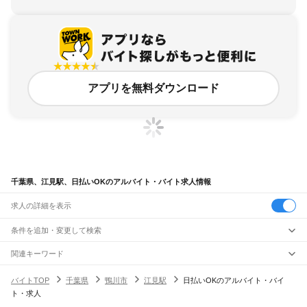
アプリを無料ダウンロード
千葉県、江見駅、日払いOKのアルバイト・バイト求人情報
求人の詳細を表示
条件を追加・変更して検索
市区町村を追加・変更
関連キーワード
完全在宅ワーク 全国
シール貼り 在宅
現在地周辺
ガチャガチャ
犬カフェ
千葉県
駅を追加・変更
バイトTOP
千葉県
鴨川市
江見駅
日払いOKのアルバイト・バイ
千葉県
すべて
ト・求人
千葉市
すべて
職種を追加・変更
JR武蔵野線
中央区
花見川区
稲毛区
若葉区
緑区
美浜区