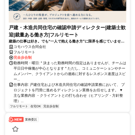
戸建・木造共同住宅の確認申請ディレクター|建築士歓
迎|裁量ある働き方|フルリモート
建築の仕事は好き。でも“一人で抱える働き方”に限界を感じていません
か？ 図面や法規チェックは専門チームへ。あなたは“プロジェクトを動
コモハウス合同会社
かす役割”に集中できます。
フルリモート
完全歩合制
勤務時間・曜日: * 決まった勤務時間の指定はありませんが、チームは
平日日中稼働が中心となります * ただし、コミュニケーションやチー
ムメンバー、クライアントからの連絡に対するレスポンス速度はスピ
ー...
仕事内容: 戸建住宅および木造共同住宅の確認申請業務において、 プ
ロジェクトを円滑に進めるディレクション業務をお任せします。 ▼
主な業務内容 ・クライアントとの打ち合わせ（ヒアリング・方針整
理）...
フルリモート
在宅OK
完全歩合制
業務委託