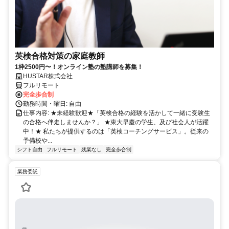
英検合格対策の家庭教師
1枠2500円〜！オンライン塾の塾講師を募集！
HUSTAR株式会社
フルリモート
完全歩合制
勤務時間・曜日: 自由
仕事内容: ★未経験歓迎★「英検合格の経験を活かして一緒に受験生
の合格へ伴走しませんか？」 ★東大早慶の学生、及び社会人が活躍
中！★ 私たちが提供するのは「英検コーチングサービス」。従来の
予備校や...
シフト自由
フルリモート
残業なし
完全歩合制
業務委託