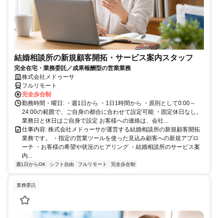
結婚相談所の新規顧客開拓・サービス案内スタッフ
完全在宅・業務委託／成果報酬型の営業業務
株式会社メドゥーサ
フルリモート
完全歩合制
勤務時間・曜日: ・週1日から ・1日1時間から ・原則として0:00～
24:00の範囲で、ご自身の都合に合わせて設定可能 ・固定休日なし。
業務日と休日はご自身で設定 お客様への連絡は、会社...
仕事内容: 株式会社メドゥーサが運営する結婚相談所の新規顧客開拓
業務です。 ・指定の営業ツールを使った見込み顧客への新規アプロ
ーチ ・お客様の希望や状況のヒアリング ・結婚相談所のサービス案
内...
週1日からOK
シフト自由
フルリモート
完全歩合制
業務委託