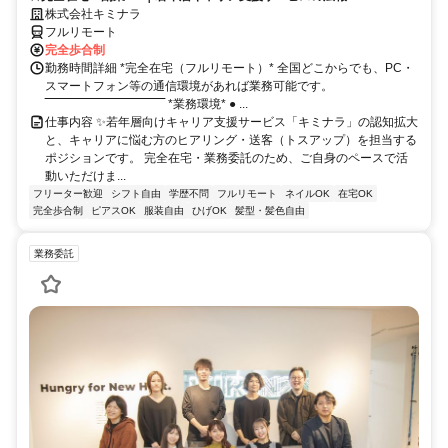
株式会社キミナラ
フルリモート
完全歩合制
勤務時間詳細 *完全在宅（フルリモート）* 全国どこからでも、PC・
スマートフォン等の通信環境があれば業務可能です。
‾‾‾‾‾‾‾‾‾‾‾‾‾‾‾‾‾‾‾‾‾‾‾‾‾‾‾‾‾‾ *業務環境* ● ...
仕事内容 ✨若年層向けキャリア支援サービス「キミナラ」の認知拡大
と、キャリアに悩む方のヒアリング・送客（トスアップ）を担当する
ポジションです。 完全在宅・業務委託のため、ご自身のペースで活
動いただけま...
フリーター歓迎
シフト自由
学歴不問
フルリモート
ネイルOK
在宅OK
完全歩合制
ピアスOK
服装自由
ひげOK
髪型・髪色自由
業務委託