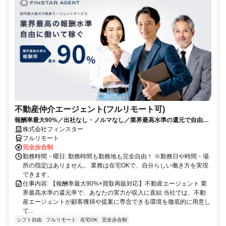
不動産仲介エージェント(フルリモート可)
報酬率最大90%／出社なし・ノルマなし／業界最高水準の還元で自由に
稼ぐ
株式会社フィンスター
フルリモート
完全歩合制
勤務時間・曜日: 勤務時間も勤務地も完全自由！ ※勤務日や時間・場
所の指定はありません。 業務は在宅OKで、自分らしい働き方を実現
できます。
仕事内容: 【報酬率最大90%×買取再販対応】不動産エージェント 業
界最高水準の還元率で、あなたの実力が収入に直結 当社では、不動
産エージェントが顧客獲得や提案に専念できる環境を徹底的に用意し
て...
シフト自由
フルリモート
在宅OK
完全歩合制