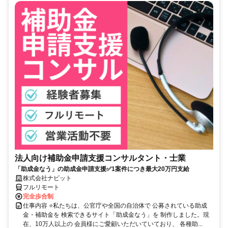
法人向け補助金申請支援コンサルタント・士業
「助成金なう」の助成金申請支援✅1案件につき最大20万円支給
株式会社ナビット
フルリモート
完全歩合制
仕事内容 ⭐私たちは、公官庁や全国の自治体で 公募されている助成
金・補助金を 検索できるサイト「助成金なう」を 制作しました。現
在、10万人以上の 会員様にご愛顧いただいていており、 各種助...