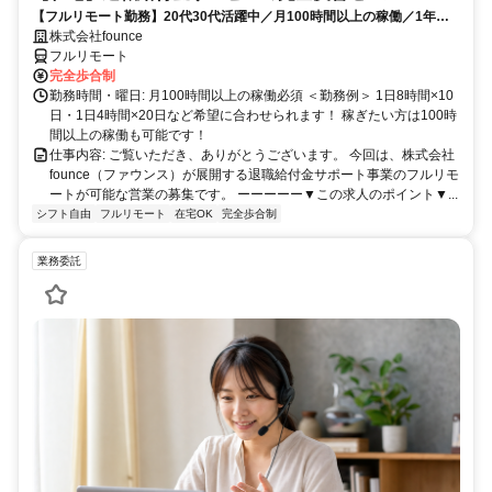
【フルリモート勤務】20代30代活躍中／月100時間以上の稼働／1年目
の最高月収100万円／営業経験1年あればOK／アポ取りなし提案のみ／
株式会社founce
研修制度充実
フルリモート
完全歩合制
勤務時間・曜日: 月100時間以上の稼働必須 ＜勤務例＞ 1日8時間×10
日・1日4時間×20日など希望に合わせられます！ 稼ぎたい方は100時
間以上の稼働も可能です！
仕事内容: ご覧いただき、ありがとうございます。 今回は、株式会社
founce（ファウンス）が展開する退職給付金サポート事業のフルリモ
ートが可能な営業の募集です。 ーーーーー▼この求人のポイント▼...
シフト自由
フルリモート
在宅OK
完全歩合制
業務委託