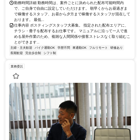
勤務時間詳細 勤務時間は、案件ごとに決められた配布可能時間内
で、ご自身で自由に設定していただけます。 朝早くからお昼過ぎま
で稼働するスタッフ、お昼から夕方まで稼働するスタッフが混在して
おります。 最低...
仕事内容 ポスティングスタッフ大募集。 指定された配布エリアに、
チラシ・冊子を配布するお仕事です。 マニュアルに沿って一人で進
める屋外作業のため、複雑な人間関係や接客ストレスなく取り組むこ
とができます...
主婦・主夫歓迎
バイク通勤OK
学歴不問
車通勤OK
フルリモート
研修あり
長期歓迎
完全歩合制
シフト制
業務委託