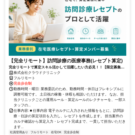
【完全リモート】訪問診療の医療事務(レセプト算定)
完全リモートで算定スキル活かして活躍したい方必見！！【限定募集】
完全リモート｜在宅医療レセプト算定（成果報酬型／業務委託）
株式会社クラウドクリニック
フルリモート
完全歩合制
勤務時間・曜日: 業務委託のため、勤務時間・休日はフレキシブルに
調整可能です。 土日祝の稼働・休暇も相談いただけます。 なお、担
当クリニックごとの運用ルール・算定ルールのレクチャーを、一部ス
タッフの...
仕事内容: ■ 仕事内容 電子カルテに入力された情報をもとに、訪問診
療・往診の算定項目を入力し、レセプトを作成します。 担当案件の
カルテ確認から算定入力・レセプト完成まで、一貫して担当いただき
ます...
社員登用あり
フルリモート
在宅OK
完全歩合制