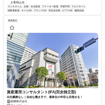
お客様は全...
ランチタイム
主婦・主夫歓迎
フリーター歓迎
学歴不問
フルリモート
経験者歓迎
ネイルOK
ブランクOK
完全歩合制
ピアスOK
服装自由
業務委託
資産運用コンサルタント(IFA|完全独立型)
出社義務なし｜自由な働き方で、億単位の年収も目指せる！
鎧橋株式会社