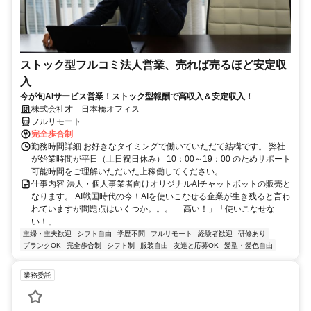
ストック型フルコミ法人営業、売れば売るほど安定収
入
今が旬AIサービス営業！ストック型報酬で高収入＆安定収入！
株式会社才 日本橋オフィス
フルリモート
完全歩合制
勤務時間詳細 お好きなタイミングで働いていただて結構です。 弊社
が始業時間が平日（土日祝日休み） 10：00～19：00 のためサポート
可能時間をご理解いただいた上稼働してください。
仕事内容 法人・個人事業者向けオリジナルAIチャットボットの販売と
なります。 AI戦国時代の今！AIを使いこなせる企業が生き残ると言わ
れていますが問題点はいくつか。。。 「高い！」「使いこなせな
い！」...
主婦・主夫歓迎
シフト自由
学歴不問
フルリモート
経験者歓迎
研修あり
ブランクOK
完全歩合制
シフト制
服装自由
友達と応募OK
髪型・髪色自由
業務委託