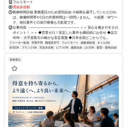
フルリモート
完全歩合制
勤務時間詳細 業務委託のため原則自由 ※納期を厳守していただけれ
ば、稼働時間帯や1日の作業時間は一切問いません。 ※副業・Wワー
ク、他社案件との並行稼働も大歓迎です。
仕事内容 ‥─────────────────── ＜＜ 安心＆働きやすさの
ポイント！ ＞＞ ◆営業ゼロ！安定した案件を継続的にお任せ ◆設立
40年・大手直取引の確かな安定基盤 ◆日本全国どこからでも...
フリーター歓迎
学歴不問
職場見学可
フルリモート
経験者歓迎
ネイルOK
在宅OK
ブランクOK
完全歩合制
ピアスOK
服装自由
ひげOK
髪型・髪色自由
業務委託