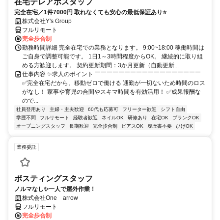
在宅テレアポスタッフ
完全在宅／1件7000円 取れなくても安心の最低保証あり⭐
株式会社Y's Group
フルリモート
完全歩合制
勤務時間詳細 完全在宅での業務となります。 9:00~18:00 稼働時間は
ご自身で調整可能です。 1日1～3時間程度からOK。 継続的に取り組
める方歓迎します。 契約更新期間：3か月更新（自動更新...
仕事内容 ✨求人のポイント ￣￣￣￣￣￣￣￣￣￣￣￣￣￣￣￣￣￣
✅完全在宅だから、移動ゼロで働ける 通勤が一切ないため時間のロス
がなし！ 家事や育児の合間やスキマ時間を有効活用！ ✅成果報酬な
ので...
社員登用あり
主婦・主夫歓迎
60代も応募可
フリーター歓迎
シフト自由
学歴不問
フルリモート
経験者歓迎
ネイルOK
研修あり
在宅OK
ブランクOK
オープニングスタッフ
長期歓迎
完全歩合制
ピアスOK
履歴書不要
ひげOK
業務委託
ポスティングスタッフ
ノルマなし✨一人で屋外作業！
株式会社One arrow
フルリモート
完全歩合制