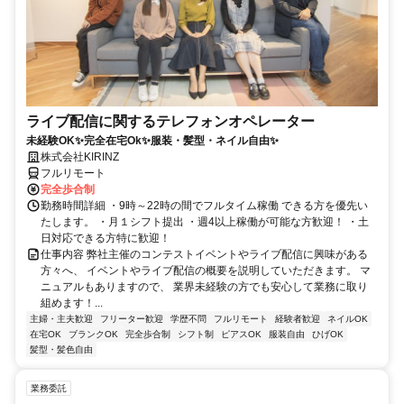
ライブ配信に関するテレフォンオペレーター
未経験OK✨完全在宅Ok✨服装・髪型・ネイル自由✨
株式会社KIRINZ
フルリモート
完全歩合制
勤務時間詳細 ・9時～22時の間でフルタイム稼働 できる方を優先い
たします。 ・月１シフト提出 ・週4以上稼働が可能な方歓迎！ ・土
日対応できる方特に歓迎！
仕事内容 弊社主催のコンテストイベントやライブ配信に興味がある
方々へ、 イベントやライブ配信の概要を説明していただきます。 マ
ニュアルもありますので、 業界未経験の方でも安心して業務に取り
組めます！...
主婦・主夫歓迎
フリーター歓迎
学歴不問
フルリモート
経験者歓迎
ネイルOK
在宅OK
ブランクOK
完全歩合制
シフト制
ピアスOK
服装自由
ひげOK
髪型・髪色自由
業務委託