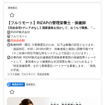
業務委託
【フルリモート】RIZAPの管理栄養士・保健師
【完全在宅×テレアポなし】国家資格を活かして、おうちで業務。「も
う一つの安心」を。主婦・Wワーカー活躍中！「平日の日中だけ」「夕
RIZAP株式会社
方以降の数時間だけ」など、生活リズムに合わせた時間調整が可能で
フルリモート
す。1件ごとの成果報酬型だから、頑張った分だけ手応えのある収入
完全歩合制
に。充実のサポート体制で、安心の在宅ワークを始めませんか？
勤務時間・曜日: ※業務委託のため、以下は稼働の目安となります。
・面談対応：9:00～20:00の間で、対象者様と個別に調整可能です
（※ご自身の対応可能な枠をシステム上で設定いただけます）。 ...
仕事内容: RIZAP株式会社健康経営保険者事業部の保健指導トレーナ
ーとして、 参加者がより健康的な生活習慣を身につけられるよう
「特定保健指導」を行う業務委託パートナーを募集します。 「病気
の手前...
シフト自由
フルリモート
完全歩合制
業務委託