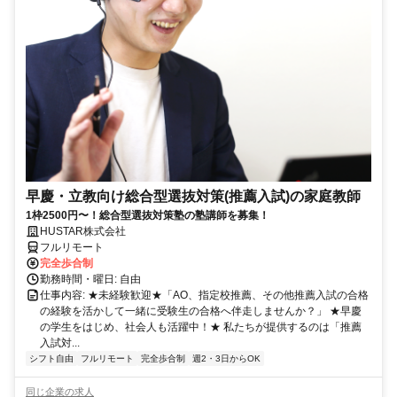
早慶・立教向け総合型選抜対策(推薦入試)の家庭教師
1枠2500円〜！総合型選抜対策塾の塾講師を募集！
HUSTAR株式会社
フルリモート
完全歩合制
勤務時間・曜日: 自由
仕事内容: ★未経験歓迎★「AO、指定校推薦、その他推薦入試の合格
の経験を活かして一緒に受験生の合格へ伴走しませんか？」 ★早慶
の学生をはじめ、社会人も活躍中！★ 私たちが提供するのは「推薦
入試対...
シフト自由
フルリモート
完全歩合制
週2・3日からOK
同じ企業の求人