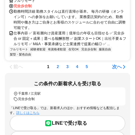
フルリモート
完全歩合制
勤務時間詳細 勤務スタイルは直行直帰が基本。 毎月の研修（オンラ
イン可）への参加をお願いしています。 業務委託契約のため、勤務
時間や働き方はご自身とお客様のスケジュールに合わせて自由に調整
可能です。
仕事内容 ✅ 富裕層向け資産運用｜億単位の年収も目指せる ✅ 完全歩
合 or 固定＋成果｜選べる報酬形態 ✅ 副業スタートOK｜出社不要＆フ
ルリモ可 ✅ M&A・事業承継など士業連携で提案の幅◎ ✅ ...
フルリモート
経験者歓迎
有資格者歓迎
在宅OK
完全歩合制
服装自由
髪型・髪色自由
前へ
次へ
1
2
3
4
5
この条件の新着求人を受け取る
千葉県 / 江見駅
完全歩合制
「LINEで受け取る」では、新着求人のほか、おすすめ情報なども配信しま
す。
詳しくはこちら
LINEで受け取る