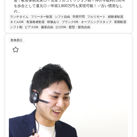
迎！教育体制充実◎ ✅完全フルコミッション制 ✅仲介手数料の50%
を歩合として還元◎ ✅年収1,800万円も実現可能！ ✅古い慣習なし
の...
ランチタイム
フリーター歓迎
シフト自由
学歴不問
フルリモート
経験者歓迎
ネイルOK
有資格者歓迎
研修あり
ブランクOK
オープニングスタッフ
長期歓迎
シフト制
ピアスOK
服装自由
ひげOK
髪型・髪色自由
業務委託