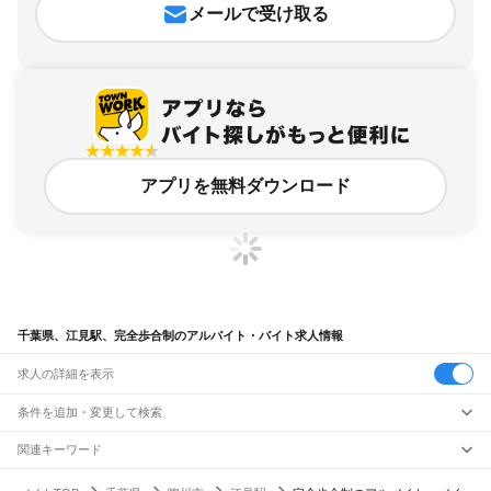
メールで受け取る
アプリを無料ダウンロード
千葉県、江見駅、完全歩合制のアルバイト・バイト求人情報
求人の詳細を表示
条件を追加・変更して検索
市区町村を追加・変更
関連キーワード
完全在宅ワーク 全国
シール貼り 在宅
現在地周辺
ガチャガチャ
犬カフェ
千葉県
駅を追加・変更