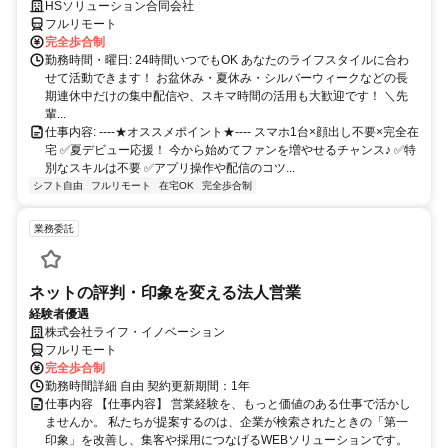
OK！夏休みやシルバーウィークの空き時間で始めるアバター配信者！完
HSソリューション合同会社
全在宅│未経験から学べる◎
フルリモート
完全歩合制
勤務時間・曜日: 24時間いつでもOK あなたのライフスタイルに合わ
せて活動できます！ お盆休み・夏休み・シルバーウィークなどの長
期連休中だけの集中配信や、スキマ時間の活用も大歓迎です！ ＼先
輩...
仕事内容: ----★オススメポイント★---- スマホ1台×顔出し不要×完全在
宅 ✅️夏デビュー応援！ 今から始めてファンを増やせるチャンス♪ ✅️特
別なスキルは不要 ✅️アプリ操作や配信のコツ...
シフト自由
フルリモート
在宅OK
完全歩合制
業務委託
ネットの評判・印象を変える法人営業
経験者優遇
株式会社ライフ・イノベーション
フルリモート
完全歩合制
勤務時間詳細 自由 契約更新期間：1年
仕事内容 【仕事内容】 営業経験を、もっと価値のある仕事で活かし
ませんか。 私たちが提案するのは、企業が検索されたときの「第一
印象」を改善し、集客や採用につなげるWEBソリューションです。