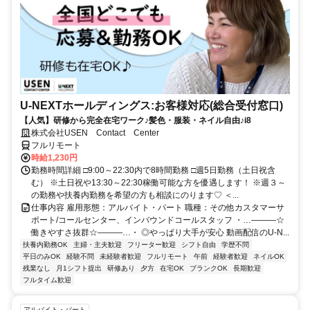
U-NEXTホールディングス:お客様対応(総合受付窓口)
【人気】研修から完全在宅ワーク♪髪色・服装・ネイル自由♪i8
株式会社USEN Contact Center
フルリモート
時給1,230円
勤務時間詳細 □9:00～22:30内で8時間勤務 □週5日勤務（土日祝含
む） ※土日祝や13:30～22:30稼働可能な方を優遇します！ ※週３～
の勤務や扶養内勤務を希望の方も相談にのります♡ ＜...
仕事内容 雇用形態：アルバイト・パート 職種：その他カスタマーサ
ポート/コールセンター、インバウンドコールスタッフ ・…―――☆
働きやすさ抜群☆―――…・ ◎やっぱり大手が安心 動画配信のU-N...
扶養内勤務OK
主婦・主夫歓迎
フリーター歓迎
シフト自由
学歴不問
平日のみOK
経験不問
未経験者歓迎
フルリモート
午前
経験者歓迎
ネイルOK
残業なし
月1シフト提出
研修あり
夕方
在宅OK
ブランクOK
長期歓迎
フルタイム歓迎
アルバイト・パート