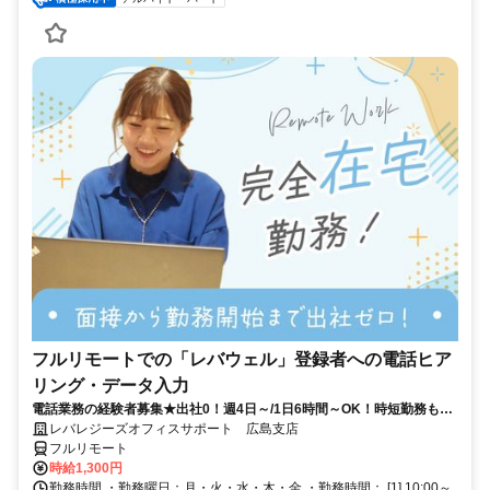
フルリモートでの「レバウェル」登録者への電話ヒア
リング・データ入力
電話業務の経験者募集★出社0！週4日～/1日6時間～OK！時短勤務も◎
プライベートも大事に働ける♪
レバレジーズオフィスサポート 広島支店
フルリモート
時給1,300円
勤務時間 ・勤務曜日：月・火・水・木・金 ・勤務時間： [1] 10:00～