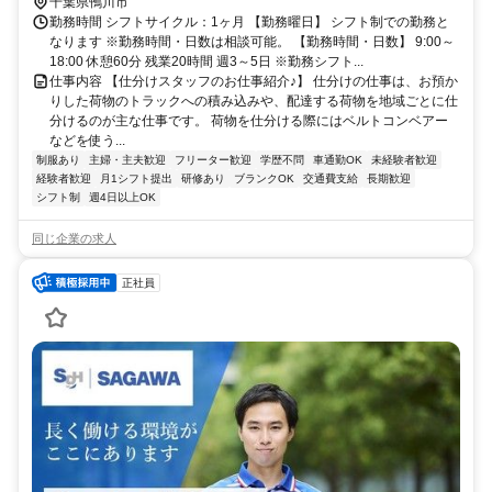
千葉県鴨川市
勤務時間 シフトサイクル：1ヶ月 【勤務曜日】 シフト制での勤務と
なります ※勤務時間・日数は相談可能。 【勤務時間・日数】 9:00～
18:00 休憩60分 残業20時間 週3～5日 ※勤務シフト...
仕事内容 【仕分けスタッフのお仕事紹介♪】 仕分けの仕事は、お預か
りした荷物のトラックへの積み込みや、配達する荷物を地域ごとに仕
分けるのが主な仕事です。 荷物を仕分ける際にはベルトコンベアー
などを使う...
制服あり
主婦・主夫歓迎
フリーター歓迎
学歴不問
車通勤OK
未経験者歓迎
経験者歓迎
月1シフト提出
研修あり
ブランクOK
交通費支給
長期歓迎
シフト制
週4日以上OK
同じ企業の求人
正社員