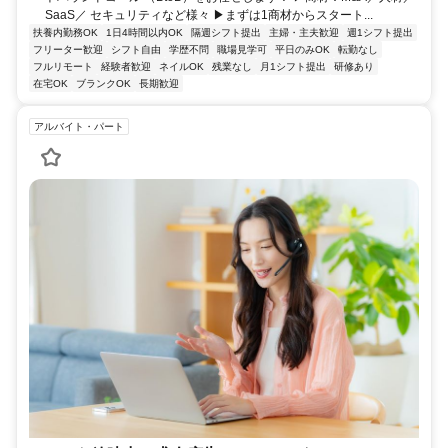
SaaS／ セキュリティなど様々 ▶まずは1商材からスタート...
扶養内勤務OK
1日4時間以内OK
隔週シフト提出
主婦・主夫歓迎
週1シフト提出
フリーター歓迎
シフト自由
学歴不問
職場見学可
平日のみOK
転勤なし
フルリモート
経験者歓迎
ネイルOK
残業なし
月1シフト提出
研修あり
在宅OK
ブランクOK
長期歓迎
アルバイト・パート