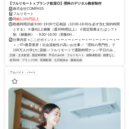
【フルリモートｘブランク歓迎◎】理科のデジタル教材制作
株式会社COMPASS
フルリモート
時給1,300円以上
勤務時間詳細 9:00~19:00で応相談（10:00-16:00を必ず含む契約時間
とする） ※週4以上稼働（週30時間以上） ※固定勤務またはシフト
制 《稼働例》 ・9:00~16:00（実働6H...
仕事内容 ⭐ここがポイント⭐ ＋ー＋ー＋ー＋ー＋ー＋ー＋ー＋ー＋ー
＋ ✅IT×教育業界！社会貢献性の高いお仕事 ✅「理科の専門性」で
100万人の学びに貢献 ✅フルリモートで通勤時間ナシ ✅平日のみ...
主婦・主夫歓迎
固定時間制
平日のみOK
フルリモート
経験者歓迎
残業なし
在宅OK
ブランクOK
長期歓迎
土日祝休み
服装自由
アルバイト・パート