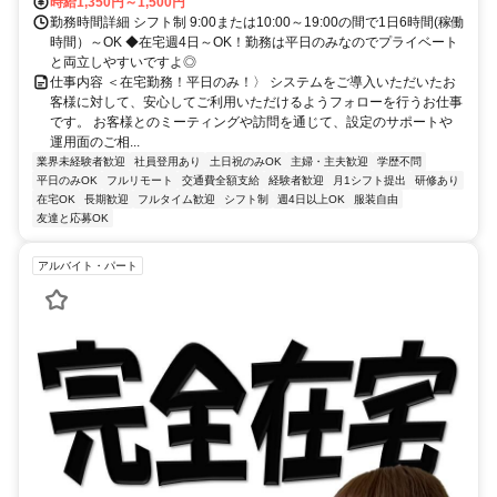
時給1,350円～1,500円
勤務時間詳細 シフト制 9:00または10:00～19:00の間で1日6時間(稼働
時間）～OK ◆在宅週4日～OK！勤務は平日のみなのでプライベート
と両立しやすいですよ◎
仕事内容 ＜在宅勤務！平日のみ！〉 システムをご導入いただいたお
客様に対して、安心してご利用いただけるようフォローを行うお仕事
です。 お客様とのミーティングや訪問を通じて、設定のサポートや
運用面のご相...
業界未経験者歓迎
社員登用あり
土日祝のみOK
主婦・主夫歓迎
学歴不問
平日のみOK
フルリモート
交通費全額支給
経験者歓迎
月1シフト提出
研修あり
在宅OK
長期歓迎
フルタイム歓迎
シフト制
週4日以上OK
服装自由
友達と応募OK
アルバイト・パート