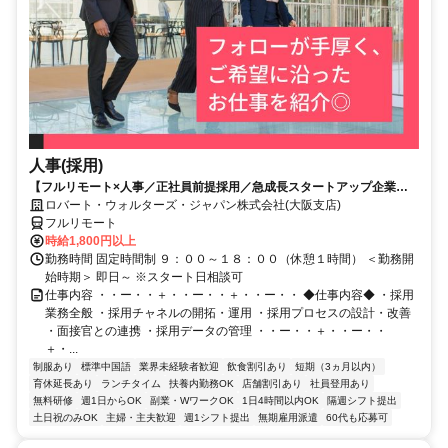
人事(採用)
【フルリモート×人事／正社員前提採用／急成長スタートアップ企業／
英語】Robert Walters
ロバート・ウォルターズ・ジャパン株式会社(大阪支店)
フルリモート
時給1,800円以上
勤務時間 固定時間制 ９：００～１８：００（休憩１時間） ＜勤務開
始時期＞ 即日～ ※スタート日相談可
仕事内容 ・・ー・・＋・・ー・・＋・・ー・・ ◆仕事内容◆ ・採用
業務全般 ・採用チャネルの開拓・運用 ・採用プロセスの設計・改善
・面接官との連携 ・採用データの管理 ・・ー・・＋・・ー・・
＋・...
制服あり
標準中国語
業界未経験者歓迎
飲食割引あり
短期（3ヵ月以内）
育休延長あり
ランチタイム
扶養内勤務OK
店舗割引あり
社員登用あり
無料研修
週1日からOK
副業・WワークOK
1日4時間以内OK
隔週シフト提出
土日祝のみOK
主婦・主夫歓迎
週1シフト提出
無期雇用派遣
60代も応募可