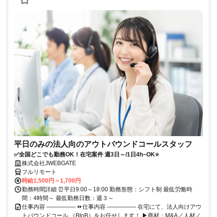
平日のみの法人向のアウトバウンドコールスタッフ
✅全国どこでも勤務OK！在宅案件 週3日～/1日4h~OK⭐
株式会社JWEBGATE
フルリモート
時給1,500円～1,700円
勤務時間詳細 ⏰平日9:00～18:00 勤務形態：シフト制 最低労働時
間：4時間～ 最低勤務日数：週３～
仕事内容 ――――― ⏩仕事内容 ――――― 在宅にて、法人向けアウ
トバウンドコール （BtoB）をお任せします！ ▶商材：M&A／人材／