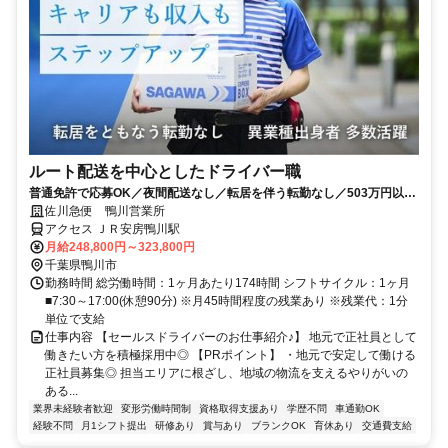
ルート配送を中心としたドライバー職
普通免許で応募OK／夜間配送なし／転居を伴う転勤なし／503万円以上
も可能！
佐川急便 鴨川営業所
アクセス ＪＲ安房鴨川駅
月給248,800円～323,800円
千葉県鴨川市
勤務時間 総労働時間：1ヶ月あたり174時間 シフトサイクル：1ヶ月
■7:30～17:00(休憩90分) ※月45時間程度の残業あり ※残業代：1分
単位で支給
仕事内容 【セールスドライバーのお仕事紹介♪】 地元で正社員として
働きたい方を積極採用中◎ 【PRポイント】 ・地元で安定して働ける
正社員募集◎ 担当エリアに根ざし、地域の物流を支えるやりがいの
ある...
業界未経験者歓迎
変形労働時間制
資格取得支援あり
学歴不問
車通勤OK
経験不問
月1シフト提出
研修あり
賞与あり
ブランクOK
育休あり
交通費支給