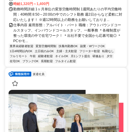
時給1,320円～1,400円
勤務時間詳細 1ヶ月単位の変形労働時間制 1週間あたりの平均労働時
間：40時間 8:50～20:00の中でのシフト勤務 週2日からなど柔軟に対
応いたします！ ※週12時間以上の勤務をお願いしておりま...
仕事内容 雇用形態：アルバイト・パート 職種：アウトバウンドコー
ルスタッフ、インバウンドコールスタッフ、一般事務 ＊各種制度が
整った環境の中で在宅ワーク！ ＊出社不要で全国から応募可能◎ ＊
PCやモ...
業界未経験者歓迎
変形労働時間制
扶養内勤務OK
副業・WワークOK
1日4時間以内OK
土日祝のみOK
主婦・主夫歓迎
フリーター歓迎
転勤なし
フルリモート
午前
経験者歓迎
ネイルOK
月1シフト提出
研修あり
夕方
在宅OK
ブランクOK
長期歓迎
フルタイム歓迎
派遣社員