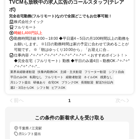
TVCMも放映中の求人広告のコールスタッフ(テレア
ポ)
完全在宅勤務(フルリモート)なので全国どこでもお仕事可能！
株式会社クイック
フルリモート
時給1,400円以上
勤務時間詳細 9:00～18:00 ◆平日週4～5日の月100時間以上の勤務を
お願いします。 ※1日の勤務時間は家の予定に合わせて決めることが
可能です。 ※「朝はゆっくり10:00から」「お迎えに合...
仕事内容 ˖*✧˖*✧* ˖*✧˖*✧* ˖*✧˖*✧* ˖*✧˖*✧* ＜おすすめポイント！＞
◆完全在宅（フルリモート）勤務 ◆平日のみ週4日～勤務OK ˖*✧˖*✧*
˖*✧˖*✧* ˖*✧˖*...
業界未経験者歓迎
扶養内勤務OK
主婦・主夫歓迎
フリーター歓迎
シフト自由
平日のみOK
転勤なし
フルリモート
経験者歓迎
ネイルOK
残業なし
月1シフト提出
研修あり
在宅OK
ブランクOK
長期歓迎
駅近5分以内
週2・3日からOK
シフト制
ピアスOK
前へ
次へ
1
この条件の新着求人を受け取る
千葉県 / 江見駅
月1シフト提出