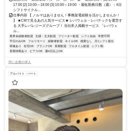
17:00 [2] 10:00～18:00 [3] 10:00～19:00 ・最低勤務日数（週）：4日
シフトサイクル...
仕事内容 【 ノルマはありません！事務架電経験を活かしませんか！
】 ★CMで見るあの人気サービス★ レバウェル・レバテックを運営す
る 大手レバレジーズグループ！ 当社求人掲載サービス 「レバウェ
ル...
業界未経験者歓迎
主婦・主夫歓迎
フリーター歓迎
シフト自由
学歴不問
平日のみOK
フルリモート
経験者歓迎
ネイルOK
残業なし
月1シフト提出
研修あり
在宅OK
ブランクOK
長期歓迎
フルタイム歓迎
シフト制
長期休暇あり
ピアスOK
週4日以上OK
同じ企業の求人
アルバイト・パート