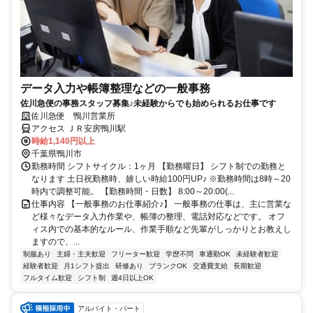
データ入力や帳簿整理などの一般事務
佐川急便の事務スタッフ募集♪未経験からでも始められるお仕事です
佐川急便 鴨川営業所
アクセス ＪＲ安房鴨川駅
時給1,140円以上
千葉県鴨川市
勤務時間 シフトサイクル：1ヶ月 【勤務曜日】 シフト制での勤務と
なります 土日祝勤務時、嬉しい時給100円UP♪ ※勤務時間は8時～20
時内で調整可能。 【勤務時間・日数】 8:00～20:00(...
仕事内容 【一般事務のお仕事紹介♪】 一般事務の仕事は、主に営業な
ど様々なデータ入力作業や、帳簿の整理、電話対応などです。 オフ
ィス内での基本的なルール、作業手順など先輩がしっかりとお教えし
ますので、...
制服あり
主婦・主夫歓迎
フリーター歓迎
学歴不問
車通勤OK
未経験者歓迎
経験者歓迎
月1シフト提出
研修あり
ブランクOK
交通費支給
長期歓迎
フルタイム歓迎
シフト制
週4日以上OK
アルバイト・パート