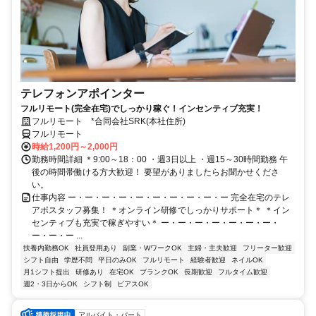
テレフォンアポインター
フルリモート(完全在宅)でしっかり稼ぐ！インセンティブ充実！
フルリモート *合同会社SRK(本社住所)
フルリモート
時給1,200円～2,000円
勤務時間詳細 ＊9:00～18：00 ・週3日以上 ・週15～30時間勤務 午
後の時間帯働ける方大歓迎！ 要望がありましたらお聞かせくださ
い。
仕事内容 ー・ー・ー・ー・ー・ー・ー・ー・ー・ー 完全在宅のテレ
アポスタッフ募集！ ＊オンライン研修でしっかりサポート＊ ＊イン
センティブも充実で稼ぎやすい＊ ー・ー・ー・ー・ー・ー・ー・
ー・ー・ー ...
扶養内勤務OK
社員登用あり
副業・WワークOK
主婦・主夫歓迎
フリーター歓迎
シフト自由
学歴不問
平日のみOK
フルリモート
経験者歓迎
ネイルOK
月1シフト提出
研修あり
在宅OK
ブランクOK
長期歓迎
フルタイム歓迎
週2・3日からOK
シフト制
ピアスOK
アルバイト・パート