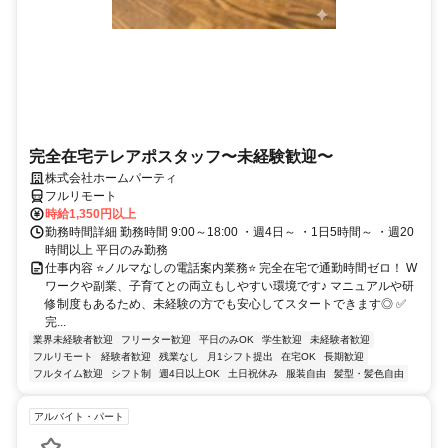
完全在宅テレアポスタッフ〜未経験歓迎〜
株式会社ホームパーティ
フルリモート
時給1,350円以上
勤務時間詳細 勤務時間 9:00～18:00 ・週4日～ ・1日5時間～ ・週20
時間以上 平日のみ勤務
仕事内容 ⭐ノルマなしの電話案内業務⭐ 完全在宅で通勤時間ゼロ！ W
ワークや副業、子育てとの両立もしやすい環境です♪ マニュアルや研
修制度もあるため、未経験の方でも安心してスタートできます◎ ✅
完...
業界未経験者歓迎
フリーター歓迎
平日のみOK
学生歓迎
未経験者歓迎
フルリモート
経験者歓迎
残業なし
月1シフト提出
在宅OK
長期歓迎
フルタイム歓迎
シフト制
週4日以上OK
土日祝休み
服装自由
髪型・髪色自由
アルバイト・パート