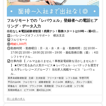
フルリモートでの「レバウェル」登録者への電話ヒア
リング・データ入力
出社なし★電話経験者歓迎！残業ナシ！勤務スタートは10時～♪週4日～
×実働6ｈ～/平日のみ◎
レバレジーズオフィスサポート 横浜支店
フルリモート
時給1,300円
勤務時間 ・勤務曜日：月・火・水・木・金 ・勤務時間： [1] 10:00～
17:00 [2] 10:00～18:00 [3] 10:00～19:00 ・最低勤務日数（週）：4日
シフトサイクル...
仕事内容 【 ノルマはありません！事務架電経験を活かしませんか！
】 ★CMで見るあの人気サービス★ レバウェル・レバテックを運営す
る 大手レバレジーズグループ！ 当社求人掲載サービス 「レバウェ
ル...
業界未経験者歓迎
主婦・主夫歓迎
フリーター歓迎
シフト自由
学歴不問
平日のみOK
フルリモート
経験者歓迎
ネイルOK
残業なし
月1シフト提出
研修あり
在宅OK
ブランクOK
長期歓迎
フルタイム歓迎
シフト制
長期休暇あり
ピアスOK
週4日以上OK
同じ企業の求人