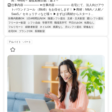
間：4時間～ 最低勤務日数：週３～
仕事内容 ――――― ⏩仕事内容 ――――― 在宅にて、法人向けアウ
トバウンドコール （BtoB）をお任せします！ ▶商材：M&A／人材／
SaaS／ セキュリティなど様々 ▶まずは1商材からスタート...
扶養内勤務OK
1日4時間以内OK
隔週シフト提出
主婦・主夫歓迎
週1シフト提出
フリーター歓迎
シフト自由
学歴不問
職場見学可
平日のみOK
転勤なし
フルリモート
経験者歓迎
ネイルOK
残業なし
月1シフト提出
研修あり
在宅OK
ブランクOK
長期歓迎
アルバイト・パート