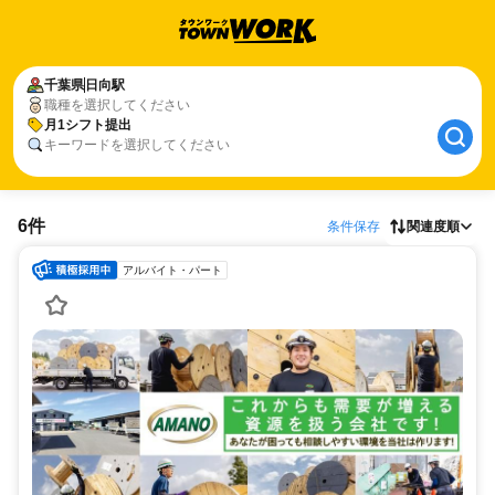
千葉県
日向駅
職種を選択してください
月1シフト提出
キーワードを選択してください
6件
条件保存
関連度順
アルバイト・パート