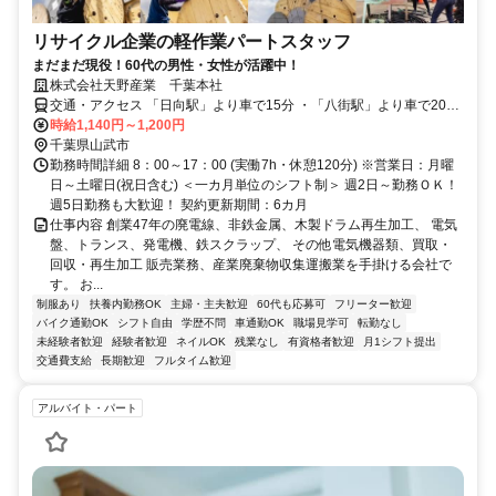
リサイクル企業の軽作業パートスタッフ
まだまだ現役！60代の男性・女性が活躍中！
株式会社天野産業 千葉本社
交通・アクセス 「日向駅」より車で15分 ・「八街駅」より車で20
分・「成東駅」より車で20分
時給1,140円～1,200円
千葉県山武市
勤務時間詳細 8：00～17：00 (実働7h・休憩120分) ※営業日：月曜
日～土曜日(祝日含む) ＜一カ月単位のシフト制＞ 週2日～勤務ＯＫ！
週5日勤務も大歓迎！ 契約更新期間：6カ月
仕事内容 創業47年の廃電線、非鉄金属、木製ドラム再生加工、 電気
盤、トランス、発電機、鉄スクラップ、 その他電気機器類、買取・
回収・再生加工 販売業務、産業廃棄物収集運搬業を手掛ける会社で
す。 お...
制服あり
扶養内勤務OK
主婦・主夫歓迎
60代も応募可
フリーター歓迎
バイク通勤OK
シフト自由
学歴不問
車通勤OK
職場見学可
転勤なし
未経験者歓迎
経験者歓迎
ネイルOK
残業なし
有資格者歓迎
月1シフト提出
交通費支給
長期歓迎
フルタイム歓迎
アルバイト・パート