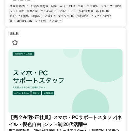
ー・ー・ー ...
扶養内勤務OK
社員登用あり
副業・WワークOK
主婦・主夫歓迎
フリーター歓迎
シフト自由
学歴不問
平日のみOK
フルリモート
経験者歓迎
ネイルOK
月1シフト提出
研修あり
在宅OK
ブランクOK
長期歓迎
フルタイム歓迎
週2・3日からOK
シフト制
ピアスOK
正社員
【完全在宅×正社員】スマホ・PCサポートスタッフ|ネ
イル・髪色自由 |シフト制|20代活躍中
第二新卒歓迎 、20代が活躍中｜キャリアスタート ｜副業OK ｜将来のキ