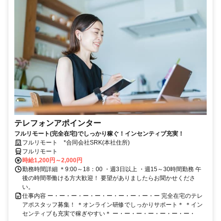
テレフォンアポインター
フルリモート(完全在宅)でしっかり稼ぐ！インセンティブ充実！
フルリモート *合同会社SRK(本社住所)
フルリモート
時給1,200円～2,000円
勤務時間詳細 ＊9:00～18：00 ・週3日以上 ・週15～30時間勤務 午
後の時間帯働ける方大歓迎！ 要望がありましたらお聞かせくださ
い。
仕事内容 ー・ー・ー・ー・ー・ー・ー・ー・ー・ー 完全在宅のテレ
アポスタッフ募集！ ＊オンライン研修でしっかりサポート＊ ＊イン
センティブも充実で稼ぎやすい＊ ー・ー・ー・ー・ー・ー・ー・