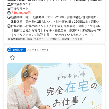
ャリアパスあり（長期キャリアを推奨しています）
株式会社ffenQC
フルリモート
月給220,000円
勤務時間・曜日: 勤務時間：9:00〜21:00（実働8時間／休憩1時間）
休日休暇：完全週休2日制 / シフト制 年間休日：120日以上＋調整休
仕事内容: ⭐️仕事のポイント⭐️ 入社日から完全在宅｜全国どこでもOK
｜機材は会社から貸与｜ネイル・髪色自由｜副業OK｜未経験からOK
｜キャリアチェンジ歓迎 世界中で使われている有名スマホ・P...
変形労働時間制
英語
フルリモート
残業なし
在宅OK
シフト制
アルバイト・パート