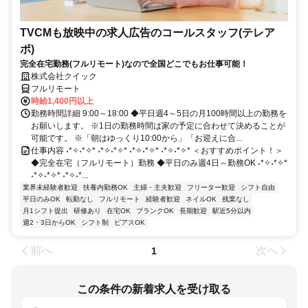
TVCMも放映中の求人広告のコールスタッフ(テレア
ポ)
完全在宅勤務(フルリモート)なので全国どこでもお仕事可能！
株式会社クイック
フルリモート
時給1,400円以上
勤務時間詳細 9:00～18:00 ◆平日週4～5日の月100時間以上の勤務を
お願いします。 ※1日の勤務時間は家の予定に合わせて決めることが
可能です。 ※「朝はゆっくり10:00から」「お迎えに合...
仕事内容 ˖*✧˖*✧* ˖*✧˖*✧* ˖*✧˖*✧* ˖*✧˖*✧* ＜おすすめポイント！＞
◆完全在宅（フルリモート）勤務 ◆平日のみ週4日～勤務OK ˖*✧˖*✧*
˖*✧˖*✧* ˖*✧˖*...
業界未経験者歓迎
扶養内勤務OK
主婦・主夫歓迎
フリーター歓迎
シフト自由
平日のみOK
転勤なし
フルリモート
経験者歓迎
ネイルOK
残業なし
月1シフト提出
研修あり
在宅OK
ブランクOK
長期歓迎
駅近5分以内
週2・3日からOK
シフト制
ピアスOK
前へ
次へ
1
この条件の新着求人を受け取る