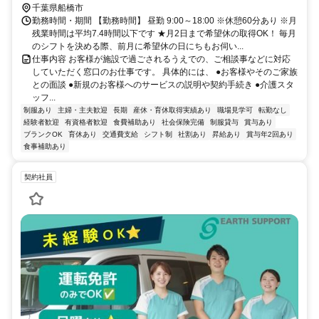
「東中山駅」より徒歩約4分
千葉県船橋市
勤務時間・期間 【勤務時間】 昼勤 9:00～18:00 ※休憩60分あり ※月
残業時間は平均7.4時間以下です ★月2日まで希望休の取得OK！ 毎月
のシフトを決める際、前月に希望休の日にちもお伺い...
仕事内容 お客様が施設で過ごされるうえでの、ご相談事などに対応
していただく窓口のお仕事です。 具体的には、 ●お客様やそのご家族
との面談 ●新規のお客様へのサービスの説明や契約手続き ●介護スタ
ッフ...
制服あり
主婦・主夫歓迎
長期
産休・育休取得実績あり
職場見学可
転勤なし
経験者歓迎
有資格者歓迎
食費補助あり
社会保険完備
制服貸与
賞与あり
ブランクOK
育休あり
交通費支給
シフト制
社割あり
昇給あり
賞与年2回あり
食事補助あり
契約社員