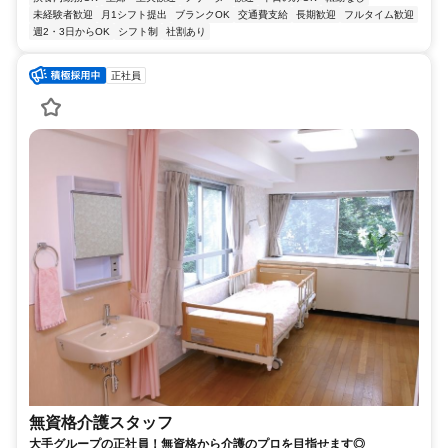
未経験者歓迎
月1シフト提出
ブランクOK
交通費支給
長期歓迎
フルタイム歓迎
週2・3日からOK
シフト制
社割あり
正社員
無資格介護スタッフ
大手グループの正社員！無資格から介護のプロを目指せます◎