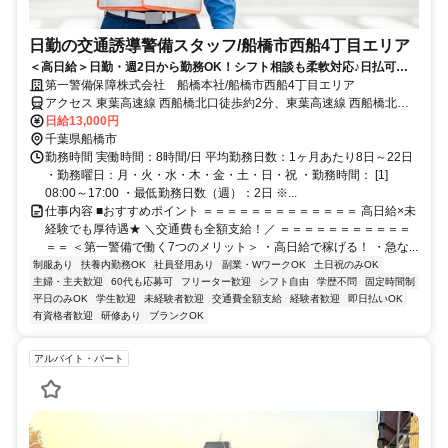
日勤の交通誘導警備スタッフ/船橋市西船4丁目エリア
＜高日給＞日勤・週2日から勤務OK！シフト相談も柔軟対応♪日払可◎
未経験歓迎★
第一警備保障株式会社 船橋本社/船橋市西船4丁目エリア
アクセス 東葉高速線 西船橋北口徒歩約2分、東葉高速線 西船橋北口
徒歩約2分、東葉高速線 西船橋北口徒歩約2分 直行直帰OK＊交通費全
日給13,000円
額支給＊
千葉県船橋市
勤務時間 実働時間：8時間/日 平均勤務日数：1ヶ月あたり8日～22日
・勤務曜日：月・火・水・木・金・土・日・祝 ・勤務時間： [1]
08:00～17:00 ・最低勤務日数（週）：2日 ※...
仕事内容 ■おすすめポイント ＝＝＝＝＝＝＝＝＝＝＝＝＝ 高日給×未
経験でも厚待遇★ ＼交通費も全額支給！／ ＝＝＝＝＝＝＝＝＝＝＝
＝＝ ＜第一警備で働く7つのメリット＞ ・高日給で稼げる！ ・急な...
制服あり
扶養内勤務OK
社員登用あり
副業・WワークOK
土日祝のみOK
主婦・主夫歓迎
60代も応募可
フリーター歓迎
シフト自由
学歴不問
固定時間制
平日のみOK
学生歓迎
未経験者歓迎
交通費全額支給
経験者歓迎
即日払いOK
有資格者歓迎
研修あり
ブランクOK
アルバイト・パート