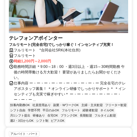
テレフォンアポインター
フルリモート(完全在宅)でしっかり稼ぐ！インセンティブ充実！
フルリモート *合同会社SRK(本社住所)
フルリモート
時給1,200円～2,000円
勤務時間詳細 ＊9:00～18：00 ・週3日以上 ・週15～30時間勤務 午
後の時間帯働ける方大歓迎！ 要望がありましたらお聞かせくださ
い。
仕事内容 ー・ー・ー・ー・ー・ー・ー・ー・ー・ー 完全在宅のテレ
アポスタッフ募集！ ＊オンライン研修でしっかりサポート＊ ＊イン
センティブも充実で稼ぎやすい＊ ー・ー・ー・ー・ー・ー・ー・
ー・ー・ー ...
扶養内勤務OK
社員登用あり
副業・WワークOK
主婦・主夫歓迎
フリーター歓迎
シフト自由
学歴不問
平日のみOK
フルリモート
経験者歓迎
ネイルOK
月1シフト提出
研修あり
在宅OK
ブランクOK
長期歓迎
フルタイム歓迎
週2・3日からOK
シフト制
ピアスOK
アルバイト・パート