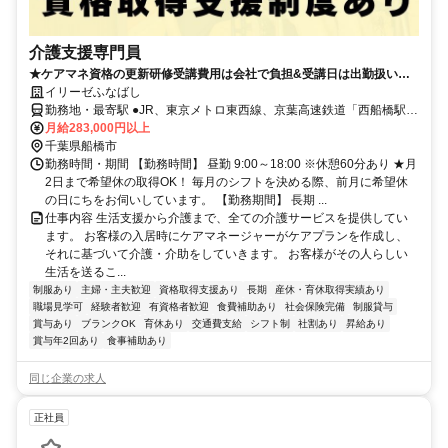
介護支援専門員
★ケアマネ資格の更新研修受講費用は会社で負担&受講日は出勤扱いと
なります！(規定あり)★
イリーゼふなばし
勤務地・最寄駅 ●JR、東京メトロ東西線、京葉高速鉄道「西船橋駅」
より徒歩約12分 ●京成本線「京成西船駅」より徒歩約9分 ●京成本線
月給283,000円以上
「東中山駅」より徒歩約4分
千葉県船橋市
勤務時間・期間 【勤務時間】 昼勤 9:00～18:00 ※休憩60分あり ★月
2日まで希望休の取得OK！ 毎月のシフトを決める際、前月に希望休
の日にちをお伺いしています。 【勤務期間】 長期 ...
仕事内容 生活支援から介護まで、全ての介護サービスを提供してい
ます。 お客様の入居時にケアマネージャーがケアプランを作成し、
それに基づいて介護・介助をしていきます。 お客様がその人らしい
生活を送るこ...
制服あり
主婦・主夫歓迎
資格取得支援あり
長期
産休・育休取得実績あり
職場見学可
経験者歓迎
有資格者歓迎
食費補助あり
社会保険完備
制服貸与
賞与あり
ブランクOK
育休あり
交通費支給
シフト制
社割あり
昇給あり
賞与年2回あり
食事補助あり
同じ企業の求人
正社員