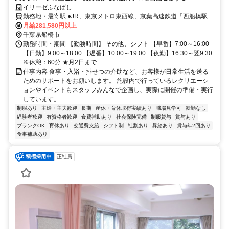
イリーゼふなばし
勤務地・最寄駅 ●JR、東京メトロ東西線、京葉高速鉄道「西船橋駅」
より徒歩約12分 ●京成本線「京成西船駅」より徒歩約9分 ●京成本線
月給281,580円以上
「東中山駅」より徒歩約4分
千葉県船橋市
勤務時間・期間 【勤務時間】 その他、シフト 【早番】7:00～16:00
【日勤】9:00～18:00 【遅番】10:00～19:00 【夜勤】16:30～翌9:30
※休憩：60分 ★月2日まで...
仕事内容 食事・入浴・排せつの介助など、お客様が日常生活を送る
ためのサポートをお願いします。 施設内で行っているレクリエーシ
ョンやイベントもスタッフみんなで企画し、実際に開催の準備・実行
しています。 ...
制服あり
主婦・主夫歓迎
長期
産休・育休取得実績あり
職場見学可
転勤なし
経験者歓迎
有資格者歓迎
食費補助あり
社会保険完備
制服貸与
賞与あり
ブランクOK
育休あり
交通費支給
シフト制
社割あり
昇給あり
賞与年2回あり
食事補助あり
正社員