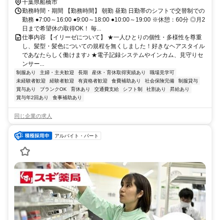
「東中山駅」より徒歩約4分
千葉県船橋市
勤務時間・期間 【勤務時間】 朝勤 昼勤 日勤帯のシフトで交替制での
勤務 ●7:00～16:00 ●9:00～18:00 ●10:00～19:00 ※休憩：60分 ◎月2
日まで希望休の取得OK！ 毎...
仕事内容 【イリーゼについて】 ★一人ひとりの個性・多様性を尊重
し、髪型・髪色についての規程を無くしました！好きなヘアスタイル
であなたらしく働けます♪ ★電子記録システムやインカム、見守りセ
ンサー...
制服あり
主婦・主夫歓迎
長期
産休・育休取得実績あり
職場見学可
未経験者歓迎
経験者歓迎
有資格者歓迎
食費補助あり
社会保険完備
制服貸与
賞与あり
ブランクOK
育休あり
交通費支給
シフト制
社割あり
昇給あり
賞与年2回あり
食事補助あり
同じ企業の求人
アルバイト・パート