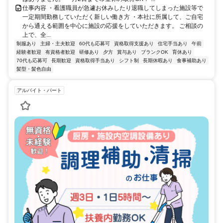
仕事内容 ・看護職員が急遽お休みしたり退職してしまった施設等で
一定期間勤務していただく新しい働き方 ・本社に所属して、ご自宅
から通える範囲を中心に施設の応援をしていただきます。 ご相談の
上で、全...
制服あり
主婦・主夫歓迎
60代も応募可
資格取得支援あり
住宅手当あり
午前
経験者歓迎
有資格者歓迎
研修あり
夕方
賞与あり
ブランクOK
育休あり
70代も応募可
長期歓迎
資格取得手当あり
シフト制
長期休暇あり
食事補助あり
髪型・髪色自由
アルバイト・パート