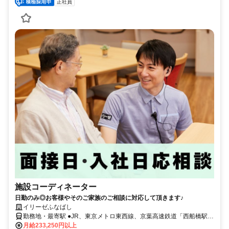
正社員
施設コーディネーター
日勤のみ◎お客様やそのご家族のご相談に対応して頂きます♪
イリーゼふなばし
勤務地・最寄駅 ●JR、東京メトロ東西線、京葉高速鉄道「西船橋駅」
より徒歩約12分 ●京成本線「京成西船駅」より徒歩約9分 ●京成本線
月給233,250円以上