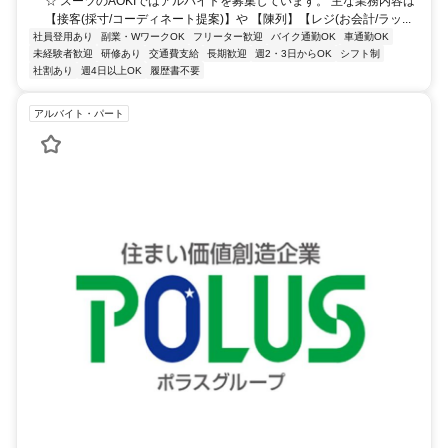
☆ スーツのAOKIではアルバイトを募集しています。 主な業務内容は
【接客(採寸/コーディネート提案)】や 【陳列】【レジ(お会計/ラッ...
社員登用あり
副業・WワークOK
フリーター歓迎
バイク通勤OK
車通勤OK
未経験者歓迎
研修あり
交通費支給
長期歓迎
週2・3日からOK
シフト制
社割あり
週4日以上OK
履歴書不要
アルバイト・パート