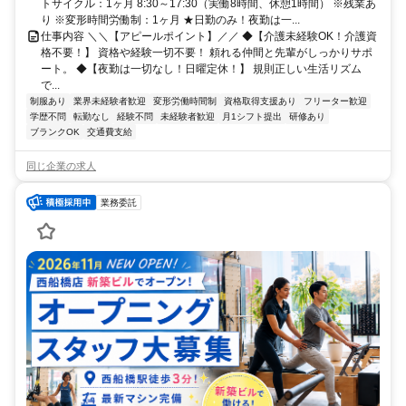
トサイクル：1ヶ月 8:30～17:30（実働8時間、休憩1時間） ※残業あ
り ※変形時間労働制：1ヶ月 ★日勤のみ！夜勤は一...
仕事内容 ＼＼【アピールポイント】／／ ◆【介護未経験OK！介護資
格不要！】 資格や経験一切不要！ 頼れる仲間と先輩がしっかりサポ
ート。 ◆【夜勤は一切なし！日曜定休！】 規則正しい生活リズム
で...
制服あり
業界未経験者歓迎
変形労働時間制
資格取得支援あり
フリーター歓迎
学歴不問
転勤なし
経験不問
未経験者歓迎
月1シフト提出
研修あり
ブランクOK
交通費支給
同じ企業の求人
業務委託