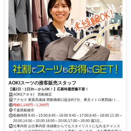
AOKIスーツの接客販売スタッフ
【週2日・1日3h～からOK！】応募時履歴書不要！
AOKI(アオキ) 西船橋店
アクセス 東葉高速線 西船橋南口徒歩約7分、東京メトロ東西線/ＪＲ
中央本線 西船橋南口徒歩約7分、ＪＲ総武本線 西船橋南口徒歩約7分
時給1,140円～1,390円
JR・地下鉄各線「西船橋駅」より徒歩6分
千葉県船橋市
勤務時間 9:45～15:00,9:45～16:00 9:45～17:00,9:45～18:00 11:30～
20:00,14:00～20:00 16:00～20:00,17:00～20:00 週2日...
仕事内容 お仕事内容 未経験からでもスタイリストになれるチャンス