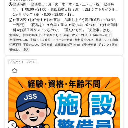
勤務時間 ・勤務曜日：月・火・水・木・金・土・日・祝 ・勤務時
間： [1] 08:00～21:00 ・最低勤務日数（週）：2日 シフトサイクル：
1ヶ月 ▽シフト例 ・8:00～12:00 ・13...
仕事内容 ●お任せするお仕事は… 品出しを担う部門(通称：グロサリ
ー部門)！ 《商品を》 ▼台車で運ぶ ▼売り場に並べる …だけ☆ 調味
料やお菓子等がメインなので、 「重たいもの」「力仕事」はあ...
制服あり
扶養内勤務OK
社員登用あり
副業・WワークOK
1日4時間以内OK
土日祝のみOK
主婦・主夫歓迎
フリーター歓迎
給料前払いOK
早朝
シフト自由
学歴不問
平日のみOK
学生歓迎
未経験者歓迎
午前
経験者歓迎
月1シフト提出
研修あり
夕方
アルバイト・パート