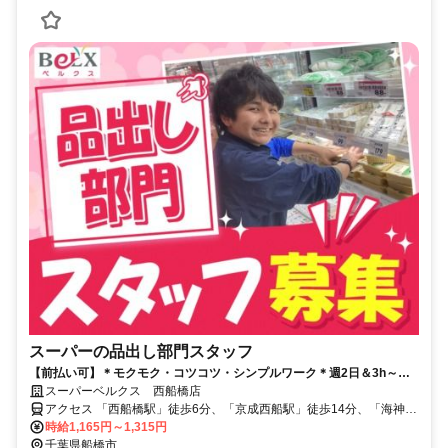
スーパーの品出し部門スタッフ
【前払い可】＊モクモク・コツコツ・シンプルワーク＊週2日＆3h～シ
フト相談OK！扶養内でも働けます♪
スーパーベルクス 西船橋店
アクセス 「西船橋駅」徒歩6分、「京成西船駅」徒歩14分、「海神
駅」徒歩19分★自転車通勤OK
時給1,165円～1,315円
千葉県船橋市