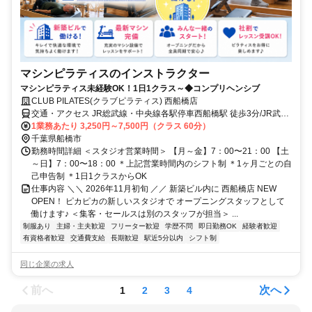
マシンピラティスのインストラクター
マシンピラティス未経験OK！1日1クラス～◆コンプリヘンシブ
CLUB PILATES(クラブピラティス) 西船橋店
交通・アクセス JR総武線・中央線各駅停車西船橋駅 徒歩3分/JR武蔵
野線 西船橋駅 徒歩3分/東京メトロ東西線西船橋駅 徒歩3分
1業務あたり 3,250円～7,500円（クラス 60分）
千葉県船橋市
勤務時間詳細 ＜スタジオ営業時間＞ 【月～金】7：00〜21：00 【土
～日】7：00〜18：00 ＊上記営業時間内のシフト制 ＊1ヶ月ごとの自
己申告制 ＊1日1クラスからOK
仕事内容 ＼＼ 2026年11月初旬 ／／ 新築ビル内に 西船橋店 NEW
OPEN！ ピカピカの新しいスタジオで オープニングスタッフとして
働けます♪ ＜集客・セールスは別のスタッフが担当＞ ...
制服あり
主婦・主夫歓迎
フリーター歓迎
学歴不問
即日勤務OK
経験者歓迎
有資格者歓迎
交通費支給
長期歓迎
駅近5分以内
シフト制
同じ企業の求人
前へ
次へ
1
2
3
4