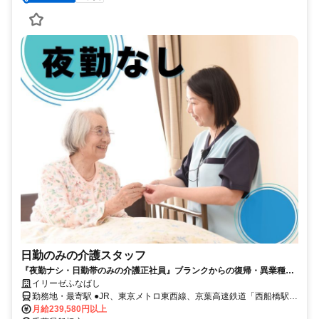
日勤のみの介護スタッフ
『夜勤ナシ・日勤帯のみの介護正社員』ブランクからの復帰・異業種か
らの転職も大歓迎です！
イリーゼふなばし
勤務地・最寄駅 ●JR、東京メトロ東西線、京葉高速鉄道「西船橋駅」
より徒歩約12分 ●京成本線「京成西船駅」より徒歩約9分 ●京成本線
月給239,580円以上