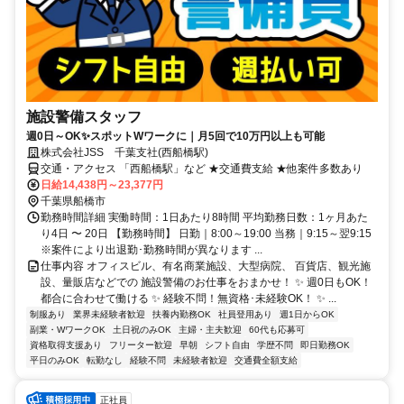
施設警備スタッフ
週0日～OK✨スポットWワークに｜月5回で10万円以上も可能
株式会社JSS 千葉支社(西船橋駅)
交通・アクセス 「西船橋駅」など ★交通費支給 ★他案件多数あり
日給14,438円～23,377円
千葉県船橋市
勤務時間詳細 実働時間：1日あたり8時間 平均勤務日数：1ヶ月あた
り4日 〜 20日 【勤務時間】 日勤｜8:00～19:00 当務｜9:15～翌9:15
※案件により出退勤･勤務時間が異なります ...
仕事内容 オフィスビル、有名商業施設、大型病院、 百貨店、観光施
設、量販店などでの 施設警備のお仕事をおまかせ！ ✨ 週0日もOK！
都合に合わせて働ける ✨ 経験不問！無資格･未経験OK！ ✨ ...
制服あり
業界未経験者歓迎
扶養内勤務OK
社員登用あり
週1日からOK
副業・WワークOK
土日祝のみOK
主婦・主夫歓迎
60代も応募可
資格取得支援あり
フリーター歓迎
早朝
シフト自由
学歴不問
即日勤務OK
平日のみOK
転勤なし
経験不問
未経験者歓迎
交通費全額支給
正社員