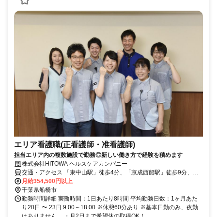
エリア看護職(正看護師・准看護師)
担当エリア内の複数施設で勤務◎新しい働き方で経験を積めます
株式会社HITOWA ヘルスケアカンパニー
交通・アクセス 「東中山駅」徒歩4分、「京成西船駅」徒歩9分、
「西船橋駅」徒歩12分
月給354,500円以上
千葉県船橋市
勤務時間詳細 実働時間：1日あたり8時間 平均勤務日数：1ヶ月あた
り20日 〜 23日 9:00～18:00 ※休憩60分あり ※基本日勤のみ、夜勤
はありません。 ・月2日まで希望休の取得OK！ ...