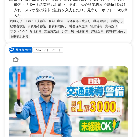
補佐・サポートの業務もお願いします。 ≪介護業務≫ 介護IoTを取り
入れ、スマホ型の端末で記録を入力したり、見守りロボット・AIの導
入な...
制服あり
主婦・主夫歓迎
長期
産休・育休取得実績あり
職場見学可
転勤なし
経験者歓迎
有資格者歓迎
食費補助あり
社会保険完備
制服貸与
賞与あり
ブランクOK
育休あり
交通費支給
シフト制
社割あり
昇給あり
賞与年2回あり
食事補助あり
アルバイト・パート