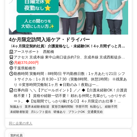
4か月限定訪問入浴ケア・ドライバー
〈4ヶ月限定契約社員〉介護資格なし・未経験OK！4ヶ月間ずっと月給
37万円！運転免許を活かして次の仕事までのつなぎに訪問入浴のお仕事
アースサポート 西船橋
を挑戦してみませんか？
アクセス 京成本線 東中山南口徒歩約7分、京成本線 京成西船徒歩約7
分、ＪＲ武蔵野線 西船橋北口徒歩約8分
月給370,000円
千葉県船橋市
勤務時間 実働時間：8時間/日 平均勤務日数：1ヶ月あたり21日 シフ
トサイクル：1ヶ月 8:30～17:30（実働8時間、休憩1時間） ※残業あ
り ※変形時間労働制:1ヶ月 ★日勤のみ！夜勤は一...
仕事内容 ＼＼【アピールポイント】／／ ◆【介護未経験OK！介護資
格不要！】 資格や経験一切不要！ 頼れる仲間と先輩がしっかりサポ
ート。 ◆【短期間でしっかり稼げる◎】 4ヶ月限定のお仕事！ ...
制服あり
業界未経験者歓迎
変形労働時間制
学歴不問
転勤なし
経験不問
未経験者歓迎
月1シフト提出
研修あり
ブランクOK
交通費支給
同じ企業の求人
契約社員