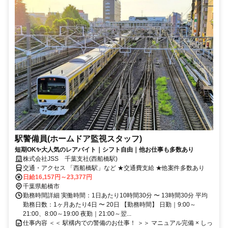
駅警備員(ホームドア監視スタッフ)
短期OK✨大人気のレアバイト｜シフト自由｜他お仕事も多数あり
株式会社JSS 千葉支社(西船橋駅)
交通・アクセス 「西船橋駅」など ★交通費支給 ★他案件多数あり
日給16,157円～23,377円
千葉県船橋市
勤務時間詳細 実働時間：1日あたり10時間30分 〜 13時間30分 平均
勤務日数：1ヶ月あたり4日 〜 20日 【勤務時間】 日勤｜9:00～
21:00、8:00～19:00 夜勤｜21:00～翌...
仕事内容 ＜＜ 駅構内での警備のお仕事！ ＞＞ マニュアル完備 × しっ