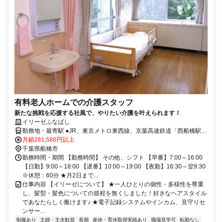
有料老人ホームでの介護スタッフ
新たな挑戦を応援する社風で、やりたい介護を叶えられます！
イリーゼふなばし
勤務地・最寄駅 ●JR、東京メトロ東西線、京葉高速鉄道「西船橋駅」
より徒歩約12分 ●京成本線「京成西船駅」より徒歩約9分 ●京成本線
月給281,580円以上
「東中山駅」より徒歩約4分
千葉県船橋市
勤務時間・期間 【勤務時間】 その他、シフト 【早番】7:00～16:00
【日勤】9:00～18:00 【遅番】10:00～19:00 【夜勤】16:30～翌9:30
※休憩：60分 ★月2日まで...
仕事内容 【イリーゼについて】 ★一人ひとりの個性・多様性を尊重
し、髪型・髪色についての規程を無くしました！好きなヘアスタイル
であなたらしく働けます♪ ★電子記録システムやインカム、見守りセ
ンサー...
制服あり
主婦・主夫歓迎
長期
産休・育休取得実績あり
職場見学可
転勤なし