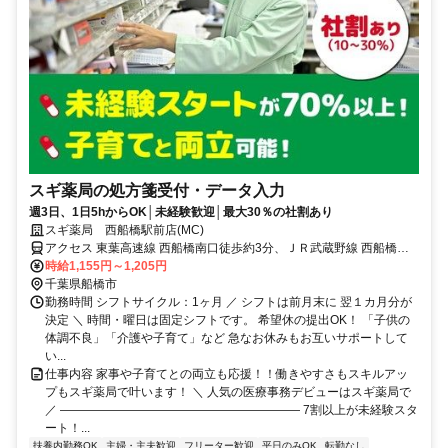
スギ薬局の処方箋受付・データ入力
週3日、1日5hからOK│未経験歓迎│最大30％の社割あり
スギ薬局 西船橋駅前店(MC)
アクセス 東葉高速線 西船橋南口徒歩約3分、ＪＲ武蔵野線 西船橋南
口徒歩約3分、東京メトロ東西線/ＪＲ中央本線 西船橋南口徒歩約3分
時給1,155円～1,205円
千葉県船橋市
勤務時間 シフトサイクル：1ヶ月 ／ シフトは前月末に 翌１カ月分が
決定 ＼ 時間・曜日は固定シフトです。 希望休の提出OK！ 「子供の
体調不良」「介護や子育て」など 急なお休みもお互いサポートして
い...
仕事内容 家事や子育てとの両立も応援！！働きやすさもスキルアッ
プもスギ薬局で叶います！ ＼ 人気の医療事務デビューはスギ薬局で
／ ―――――――――――――――――――― 7割以上が未経験スタ
ート！...
扶養内勤務OK
主婦・主夫歓迎
フリーター歓迎
平日のみOK
転勤なし