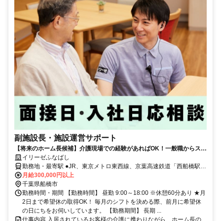
副施設長・施設運営サポート
【将来のホーム長候補】介護現場での経験があればOK！一般職からステ
ップアップしたい方歓迎
イリーゼふなばし
勤務地・最寄駅 ●JR、東京メトロ東西線、京葉高速鉄道「西船橋駅」
より徒歩約12分 ●京成本線「京成西船駅」より徒歩約9分 ●京成本線
月給300,000円以上
「東中山駅」より徒歩約4分
千葉県船橋市
勤務時間・期間 【勤務時間】 昼勤 9:00～18:00 ※休憩60分あり ★月
2日まで希望休の取得OK！ 毎月のシフトを決める際、前月に希望休
の日にちをお伺いしています。 【勤務期間】 長期 ...
仕事内容 入居されているお客様の介護に携わりながら、ホーム長の