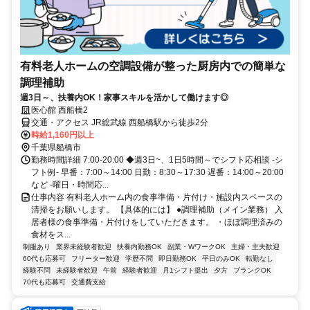
有料老人ホームの空調設備が整った厨房内での簡単な
調理補助
週3日～、扶養内OK！家事スキルを活かして働けます◎
医心館 西船橋2
交通・アクセス JR総武線 西船橋駅から徒歩2分
時給1,160円以上
千葉県船橋市
勤務時間詳細 7:00-20:00 ◆週3日~、1日5時間～でシフト応相談 -シ
フト例- 早番：7:00～14:00 日勤：8:30～17:30 遅番：14:00～20:00
など -曜日・時間応...
仕事内容 有料老人ホーム内の食事準備・片付け・施設内スペースの
清掃をお願いします。 【具体的には】 ●調理補助（メイン業務） 入
居者様の食事準備・片付けをしていただきます。 ・ほぼ調理済みの
食材をス...
制服あり
業界未経験者歓迎
扶養内勤務OK
副業・WワークOK
主婦・主夫歓迎
60代も応募可
フリーター歓迎
学歴不問
即日勤務OK
平日のみOK
転勤なし
経験不問
未経験者歓迎
午前
経験者歓迎
月1シフト提出
夕方
ブランクOK
70代も応募可
交通費支給