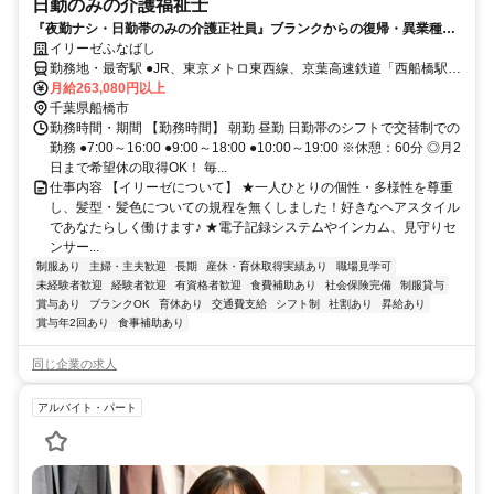
日勤のみの介護福祉士
『夜勤ナシ・日勤帯のみの介護正社員』ブランクからの復帰・異業種か
らの転職も大歓迎です！
イリーゼふなばし
勤務地・最寄駅 ●JR、東京メトロ東西線、京葉高速鉄道「西船橋駅」
より徒歩約12分 ●京成本線「京成西船駅」より徒歩約9分 ●京成本線
月給263,080円以上
「東中山駅」より徒歩約4分
千葉県船橋市
勤務時間・期間 【勤務時間】 朝勤 昼勤 日勤帯のシフトで交替制での
勤務 ●7:00～16:00 ●9:00～18:00 ●10:00～19:00 ※休憩：60分 ◎月2
日まで希望休の取得OK！ 毎...
仕事内容 【イリーゼについて】 ★一人ひとりの個性・多様性を尊重
し、髪型・髪色についての規程を無くしました！好きなヘアスタイル
であなたらしく働けます♪ ★電子記録システムやインカム、見守りセ
ンサー...
制服あり
主婦・主夫歓迎
長期
産休・育休取得実績あり
職場見学可
未経験者歓迎
経験者歓迎
有資格者歓迎
食費補助あり
社会保険完備
制服貸与
賞与あり
ブランクOK
育休あり
交通費支給
シフト制
社割あり
昇給あり
賞与年2回あり
食事補助あり
同じ企業の求人
アルバイト・パート