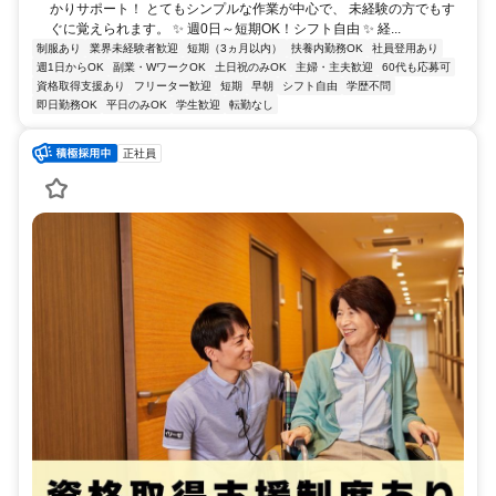
かりサポート！ とてもシンプルな作業が中心で、 未経験の方でもす
ぐに覚えられます。 ✨ 週0日～短期OK！シフト自由 ✨ 経...
制服あり
業界未経験者歓迎
短期（3ヵ月以内）
扶養内勤務OK
社員登用あり
週1日からOK
副業・WワークOK
土日祝のみOK
主婦・主夫歓迎
60代も応募可
資格取得支援あり
フリーター歓迎
短期
早朝
シフト自由
学歴不問
即日勤務OK
平日のみOK
学生歓迎
転勤なし
正社員