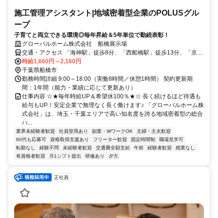
施工管理アシスタント|地域密着型企業のPOLUSグル
ープ
子育てと両立できる環境◎毎年昇給＆5年単位で勤続表彰！
グローバルホーム株式会社 船橋展示場
交通・アクセス 「海神駅」徒歩8分、「西船橋駅」徒歩13分、「京成
西船駅」徒歩14分
時給1,660円～2,160円
千葉県船橋市
勤務時間詳細 9:00～18:00（実働8時間／休憩1時間） 契約更新期
間：1年間（能⼒・業績に応じて更新あり）
仕事内容 ☆★毎年時給UP＆希望休100％★☆ 長く続けるほど待遇も
給与もUP！安定企業で無理なく長く働けます♪ 「グローバルホーム株
式会社」は、埼玉・千葉エリアで高い知名度を誇る地域密着型の総合
ハ...
業界未経験者歓迎
社員登用あり
副業・WワークOK
主婦・主夫歓迎
60代も応募可
資格取得支援あり
フリーター歓迎
固定時間制
職場見学可
転勤なし
経験不問
未経験者歓迎
交通費全額支給
午前
経験者歓迎
残業なし
有資格者歓迎
月1シフト提出
研修あり
夕方
正社員