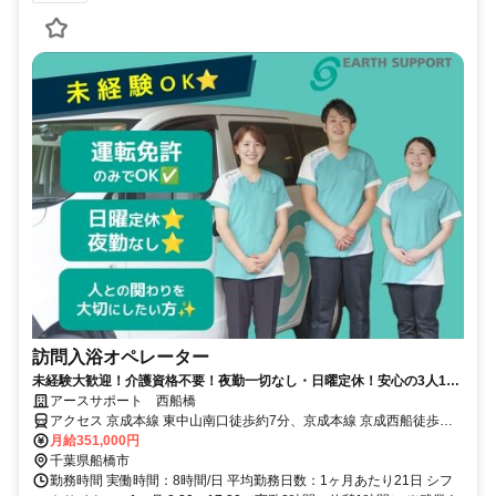
訪問入浴オペレーター
未経験大歓迎！介護資格不要！夜勤一切なし・日曜定休！安心の3人1組
チーム体制！
アースサポート 西船橋
アクセス 京成本線 東中山南口徒歩約7分、京成本線 京成西船徒歩約7
分、ＪＲ武蔵野線 西船橋北口徒歩約8分
月給351,000円
千葉県船橋市
勤務時間 実働時間：8時間/日 平均勤務日数：1ヶ月あたり21日 シフ