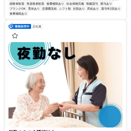
経験者歓迎
有資格者歓迎
食費補助あり
社会保険完備
制服貸与
賞与あり
ブランクOK
育休あり
交通費支給
シフト制
社割あり
昇給あり
賞与年2回あり
食事補助あり
正社員