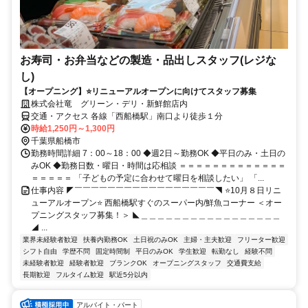
お寿司・お弁当などの製造・品出しスタッフ(レジな
し)
【オープニング】⭐リニューアルオープンに向けてスタッフ募集
株式会社竜 グリーン・デリ・新鮮館店内
交通・アクセス 各線「西船橋駅」南口より徒歩１分
時給1,250円～1,300円
千葉県船橋市
勤務時間詳細 7：00～18：00 ◆週2日～勤務OK ◆平日のみ・土日の
みOK ◆勤務日数・曜日・時間は応相談 ＝＝＝＝＝＝＝＝＝＝＝＝＝
＝＝＝＝＝ 「子どもの予定に合わせて曜日を相談したい」 「...
仕事内容 ◤￣￣￣￣￣￣￣￣￣￣￣￣￣￣￣￣￣◥ ⭐10月８日リニ
ューアルオープン⭐ 西船橋駅すぐのスーパー内/鮮魚コーナー ＜オー
プニングスタッフ募集！＞ ◣＿＿＿＿＿＿＿＿＿＿＿＿＿＿＿＿＿
◢ ...
業界未経験者歓迎
扶養内勤務OK
土日祝のみOK
主婦・主夫歓迎
フリーター歓迎
シフト自由
学歴不問
固定時間制
平日のみOK
学生歓迎
転勤なし
経験不問
未経験者歓迎
経験者歓迎
ブランクOK
オープニングスタッフ
交通費支給
長期歓迎
フルタイム歓迎
駅近5分以内
アルバイト・パート