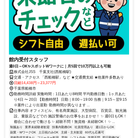
館内受付スタッフ
週0日～OK✨スポットWワークに｜月5回で10万円以上も可能
株式会社JSS 千葉支社(西船橋駅)
交通・アクセス 「西船橋駅」など ★交通費支給 ★他案件多数あり
日給14,438円～23,377円
千葉県船橋市
勤務時間詳細 実働時間：1日あたり8時間 平均勤務日数：1ヶ月あた
り4日 〜 20日 【勤務時間】 日勤｜8:00～19:00 当務｜9:15～翌9:15
※案件により出退勤･勤務時間が異なります ...
仕事内容 オフィスビル、有名商業施設、大型病院、 百貨店、観光施
設、量販店などでの 施設警備のお仕事をおまかせ！ ✨ 週0日もOK！
都合に合わせて働ける ✨ 経験不問！無資格･未経験OK！ ✨ ...
制服あり
業界未経験者歓迎
扶養内勤務OK
社員登用あり
週1日からOK
副業・WワークOK
土日祝のみOK
主婦・主夫歓迎
60代も応募可
資格取得支援あり
フリーター歓迎
早朝
シフト自由
学歴不問
即日勤務OK