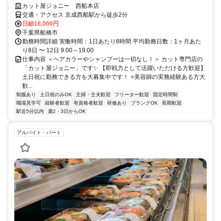
カット屋ジョニー 西船本店
交通・アクセス 京成西船駅から徒歩2分
日給16,000円
千葉県船橋市
勤務時間詳細 実働時間：1日あたり8時間 平均勤務日数：1ヶ月あた
り8日 〜 12日 9:00～19:00
仕事内容 ＜ヘアカラーやシャンプーは一切なし！＞ カット専門店の
「カット屋ジョニー」です✨ 【即戦力として活躍いただける方歓迎】
土日祝に勤務できる方を大募集中です！ ⭐美容師の実務経験ある方大
歓...
制服あり
土日祝のみOK
主婦・主夫歓迎
フリーター歓迎
固定時間制
職場見学可
経験者歓迎
有資格者歓迎
研修あり
ブランクOK
長期歓迎
駅近5分以内
週2・3日からOK
アルバイト・パート