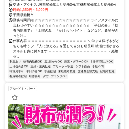
交通・アクセス JR西船橋駅より徒歩3分/京成西船橋駅より徒歩8分
時給1,350円～3,000円
千葉県船橋市
勤務時間詳細 ☆☆☆☆☆☆☆☆☆☆☆☆☆☆☆☆ ライフスタイルに
合わせやすい ☆☆☆☆☆☆☆☆☆☆☆☆☆☆☆☆ 「平日のみ」「扶
養内勤務で」 「土曜のみ」「かけもちバイト」 などなど、希望がき
っと叶...
仕事内容 ＝＝＝＝＝＝＝＝＝＝＝＝＝＝＝＝＝ ＼ 学ぶ＆稼げるがど
ちらも叶う ／ 「人に教える」を通して自分も成長可 就活に活かせる
スキルも身に付きます ＝＝＝＝＝＝＝＝＝＝＝＝＝＝＝＝＝ ＜経験
ゼ...
制服あり
扶養内勤務OK
週1日からOK
副業・WワークOK
1日4時間以内OK
土日祝のみOK
主婦・主夫歓迎
フリーター歓迎
シフト自由
学歴不問
職場見学可
平日のみOK
学生歓迎
未経験者歓迎
交通費全額支給
経験者歓迎
有資格者歓迎
研修あり
夕方
ブランクOK
アルバイト・パート