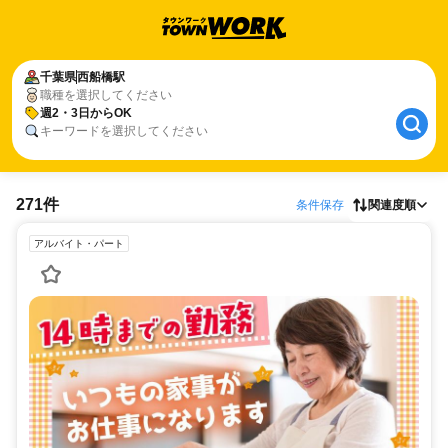
千葉県
西船橋駅
職種を選択してください
週2・3日からOK
キーワードを選択してください
271件
条件保存
関連度順
アルバイト・パート