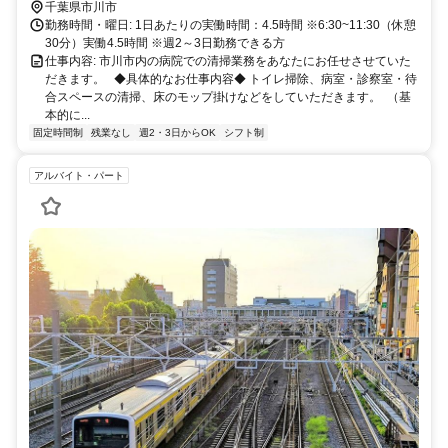
千葉県市川市
勤務時間・曜日: 1日あたりの実働時間：4.5時間 ※6:30~11:30（休憩
30分）実働4.5時間 ※週2～3日勤務できる方
仕事内容: 市川市内の病院での清掃業務をあなたにお任せさせていた
だきます。 ◆具体的なお仕事内容◆ トイレ掃除、病室・診察室・待
合スペースの清掃、床のモップ掛けなどをしていただきます。 （基
本的に...
固定時間制
残業なし
週2・3日からOK
シフト制
アルバイト・パート