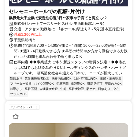
セレモニーホールでの配膳･片付け
業界最大手企業で安定性◎週3日〜家事や子育てと両立♪／2
株式会社ハートフーズサービス(セレモ西船橋駅ホール)
交通・アクセス 勤務地は、｢各ホール｣駅より3～5分(基本直行直帰)の
駅近現場多数
時給1,200円以上
千葉県船橋市
勤務時間詳細 7:00～14:00(実働2～4時間) 16:00～22:00(実働4～5時
間) ★週3～4日勤務できる方 ★早朝の時間や夕方から勤務できる方歓
迎♪ 上記時間を組み合わせて働く事もＯＫ...
仕事内容 ◆◆事業拡大に伴う 新規スタッフの増員を決定！◆◆ 私た
ちはCMでもお馴染みの H＆Cホールディングスの セレモ・ハートグ
ループです。 超高齢化社会を迎える日本で、 ニーズが拡大してい...
制服あり
業界未経験者歓迎
扶養内勤務OK
1日4時間以内OK
主婦・主夫歓迎
フリーター歓迎
バイク通勤OK
学歴不問
車通勤OK
職場見学可
平日のみOK
転勤なし
経験不問
未経験者歓迎
午前
経験者歓迎
駅ナカ
研修あり
夕方
ブランクOK
アルバイト・パート