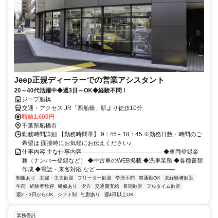
Jeep正規ディーラーでの営業アシスタント
20～40代活躍中◆週3日～OK◆経験不問！
ジープ船橋
交通・アクセス JR「西船橋」駅より徒歩10分
時給1,600円
千葉県船橋市
勤務時間詳細 【勤務時間帯】 9：45～18：45 ※勤務日数・時間のご
希望は 面接時にお気軽にお伝えください♪
仕事内容 主な仕事内容 ──────────―――――― ◆車両登録業
務（ナンバー登録など） ◆中古車のWEB掲載 ◆洗車業務 ◆各種書類
作成 ◆電話・来客対応 など ──────────――――――...
制服あり
主婦・主夫歓迎
フリーター歓迎
学歴不問
車通勤OK
未経験者歓迎
午前
経験者歓迎
研修あり
夕方
交通費支給
長期歓迎
フルタイム歓迎
週2・3日からOK
シフト制
社割あり
週4日以上OK
業務委託