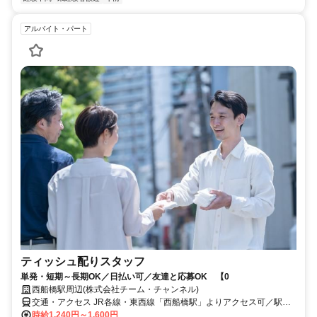
アルバイト・パート
ティッシュ配りスタッフ
単発・短期～長期OK／日払い可／友達と応募OK 【0
西船橋駅周辺(株式会社チーム・チャンネル)
交通・アクセス JR各線・東西線「西船橋駅」よりアクセス可／駅近5
分以内 ※直行直帰OK
時給1,240円～1,600円