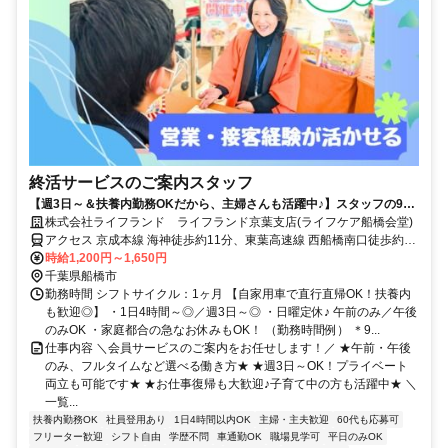
終活サービスのご案内スタッフ
【週3日～＆扶養内勤務OKだから、主婦さんも活躍中♪】スタッフの9割
が女性/子育てが落ち着いた方・社会復帰の方も大歓迎です◎/柔軟なシフ
株式会社ライフランド ライフランド京葉支店(ライフケア船橋会堂)
ト体制・しっかりとしたサポート体制充実で働きやすさもバツグン/フル
アクセス 京成本線 海神徒歩約11分、東葉高速線 西船橋南口徒歩約13
タイム希望も大歓迎/マイカーでの直行直帰OK/営業・テレアポ・販売経
分
時給1,200円～1,650円
験者は即戦力/正社員登用実績もあり◎
千葉県船橋市
勤務時間 シフトサイクル：1ヶ月 【自家用車で直行直帰OK！扶養内
も歓迎◎】 ・1日4時間～◎／週3日～◎ ・日曜定休♪ 午前のみ／午後
のみOK ・家庭都合の急なお休みもOK！ （勤務時間例） ＊9...
仕事内容 ＼会員サービスのご案内をお任せします！／ ★午前・午後
のみ、フルタイムなど選べる働き方★ ★週3日～OK！プライベート
両立も可能です★ ★お仕事復帰も大歓迎♪子育て中の方も活躍中★ ＼
一覧...
扶養内勤務OK
社員登用あり
1日4時間以内OK
主婦・主夫歓迎
60代も応募可
フリーター歓迎
シフト自由
学歴不問
車通勤OK
職場見学可
平日のみOK