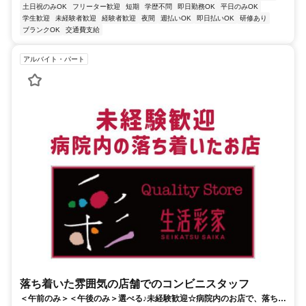
土日祝のみOK
フリーター歓迎
短期
学歴不問
即日勤務OK
平日のみOK
学生歓迎
未経験者歓迎
経験者歓迎
夜間
週払いOK
即日払いOK
研修あり
ブランクOK
交通費支給
アルバイト・パート
落ち着いた雰囲気の店舗でのコンビニスタッフ
＜午前のみ＞＜午後のみ＞選べる♪未経験歓迎☆病院内のお店で、落ち着