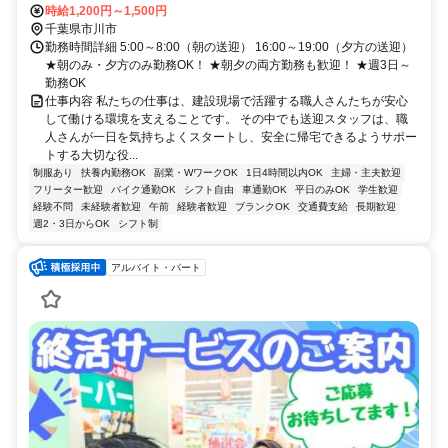
時給1,200円～1,500円
千葉県市川市
勤務時間詳細 5:00～8:00（朝の送迎） 16:00～19:00（夕方の送迎）
★朝のみ・夕方のみ勤務OK！ ★朝夕の両方勤務も歓迎！ ★週3日～
勤務OK
仕事内容 私たちの仕事は、建設現場で活躍する職人さんたちが安心
して働ける環境を支えることです。 その中でも送迎スタッフは、職
人さんが一日を気持ちよくスタートし、安全に帰宅できるようサポー
トする大切な役...
制服あり
扶養内勤務OK
副業・WワークOK
1日4時間以内OK
主婦・主夫歓迎
フリーター歓迎
バイク通勤OK
シフト自由
車通勤OK
平日のみOK
学生歓迎
経験不問
未経験者歓迎
午前
経験者歓迎
ブランクOK
交通費支給
長期歓迎
週2・3日からOK
シフト制
アルバイト・パート