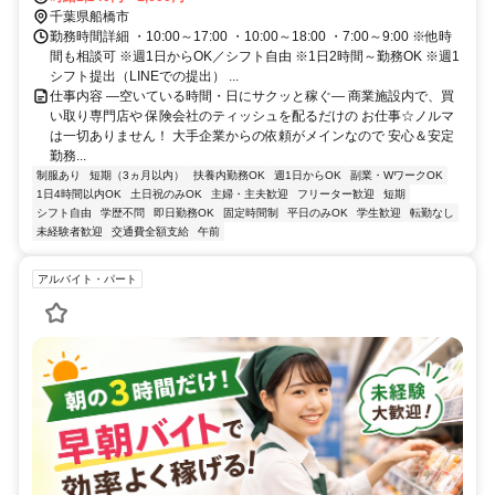
千葉県船橋市
勤務時間詳細 ・10:00～17:00 ・10:00～18:00 ・7:00～9:00 ※他時
間も相談可 ※週1日からOK／シフト自由 ※1日2時間～勤務OK ※週1
シフト提出（LINEでの提出） ...
仕事内容 ―空いている時間・日にサクッと稼ぐ― 商業施設内で、買
い取り専門店や 保険会社のティッシュを配るだけの お仕事☆ノルマ
は一切ありません！ 大手企業からの依頼がメインなので 安心＆安定
勤務...
制服あり
短期（3ヵ月以内）
扶養内勤務OK
週1日からOK
副業・WワークOK
1日4時間以内OK
土日祝のみOK
主婦・主夫歓迎
フリーター歓迎
短期
シフト自由
学歴不問
即日勤務OK
固定時間制
平日のみOK
学生歓迎
転勤なし
未経験者歓迎
交通費全額支給
午前
アルバイト・パート