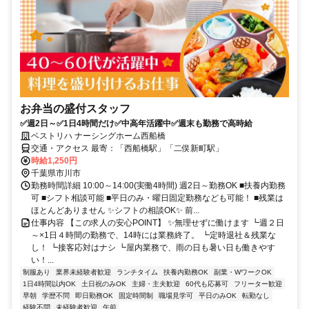
お弁当の盛付スタッフ
✅週2日～✅1日4時間だけ✅中高年活躍中✅週末も勤務で高時給
ベストリハ ナーシングホーム西船橋
交通・アクセス 最寄：「西船橋駅」「二俣新町駅」
時給1,250円
千葉県市川市
勤務時間詳細 10:00～14:00(実働4時間) 週2日～勤務OK ■扶養内勤務
可 ■シフト相談可能 ■平日のみ・曜日固定勤務なども可能！ ■残業は
ほとんどありません ✨シフトの相談OK✨ 前...
仕事内容 【この求人の安心POINT】 ✨無理せずに働けます ┗週２日
～×1日４時間の勤務で、14時には業務終了。 ┗定時退社＆残業な
し！ ┗接客応対はナシ ┗屋内業務で、雨の日も暑い日も働きやす
い！...
制服あり
業界未経験者歓迎
ランチタイム
扶養内勤務OK
副業・WワークOK
1日4時間以内OK
土日祝のみOK
主婦・主夫歓迎
60代も応募可
フリーター歓迎
早朝
学歴不問
即日勤務OK
固定時間制
職場見学可
平日のみOK
転勤なし
経験不問
未経験者歓迎
午前