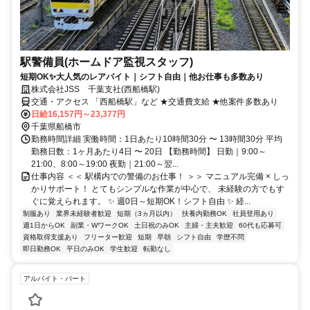
駅警備員(ホームドア監視スタッフ)
短期OK✨大人気のレアバイト｜シフト自由｜他お仕事も多数あり
株式会社JSS 千葉支社(西船橋駅)
交通・アクセス 「西船橋駅」など ★交通費支給 ★他案件多数あり
日給16,157円～23,377円
千葉県船橋市
勤務時間詳細 実働時間：1日あたり10時間30分 〜 13時間30分 平均
勤務日数：1ヶ月あたり4日 〜 20日 【勤務時間】 日勤｜9:00～
21:00、8:00～19:00 夜勤｜21:00～翌...
仕事内容 ＜＜ 駅構内での警備のお仕事！ ＞＞ マニュアル完備 × しっ
かりサポート！ とてもシンプルな作業が中心で、 未経験の方でもす
ぐに覚えられます。 ✨ 週0日～短期OK！シフト自由 ✨ 経...
制服あり
業界未経験者歓迎
短期（3ヵ月以内）
扶養内勤務OK
社員登用あり
週1日からOK
副業・WワークOK
土日祝のみOK
主婦・主夫歓迎
60代も応募可
資格取得支援あり
フリーター歓迎
短期
早朝
シフト自由
学歴不問
即日勤務OK
平日のみOK
学生歓迎
転勤なし
アルバイト・パート