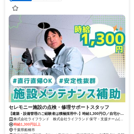
セレモニー施設の点検・修理サポートスタッフ
【建築・設備管理のご経験者は積極採用中♪】時給1,300円◎／自宅から
直行直帰OK！／週3日～◎ フルタイム大歓迎♪／専門スタッフが同行
株式会社ライフランド 株式会社ライフランド 保守・支援チーム(船
するため安心♪経験者の方は即戦力にも／車通勤OK！／社員登用実績あ
橋方面担当)
時給1,300円以上
り
千葉県船橋市