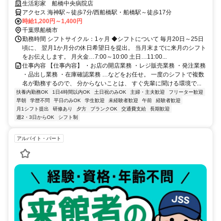
いて安心に働けます。
生活彩家 船橋中央病院店
アクセス 海神駅～徒歩7分/西船橋駅・船橋駅～徒歩17分
時給1,200円～1,400円
千葉県船橋市
勤務時間 シフトサイクル：1ヶ月 ◆シフトについて 毎月20日～25日
頃に、 翌月1か月分の休日希望日を提出。 当月末までに来月のシフト
をお伝えします。 月火金…7:00～10:00 土日…11:00...
仕事内容 【仕事内容】 ・お店の開店業務 ・レジ販売業務 ・発注業務
・品出し業務 ・在庫確認業務 …などをお任せ。 一度のシフトで複数
名が勤務するので、 分からないことは、 すぐ先輩に聞ける環境で...
扶養内勤務OK
1日4時間以内OK
土日祝のみOK
主婦・主夫歓迎
フリーター歓迎
早朝
学歴不問
平日のみOK
学生歓迎
未経験者歓迎
午前
経験者歓迎
月1シフト提出
研修あり
夕方
ブランクOK
交通費支給
長期歓迎
週2・3日からOK
シフト制
アルバイト・パート