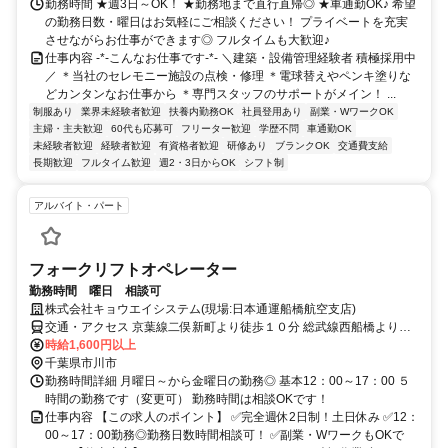
勤務時間 ★週3日～OK！ ★勤務地まで直行直帰◎ ★車通勤OK♪ 希望
の勤務日数・曜日はお気軽にご相談ください！ プライベートを充実
させながらお仕事ができます◎ フルタイムも大歓迎♪
仕事内容 -*-こんなお仕事です-*- ＼建築・設備管理経験者 積極採用中
／ ＊当社のセレモニー施設の点検・修理 ＊電球替えやペンキ塗りな
どカンタンなお仕事から ＊専門スタッフのサポートがメイン！ ...
制服あり
業界未経験者歓迎
扶養内勤務OK
社員登用あり
副業・WワークOK
主婦・主夫歓迎
60代も応募可
フリーター歓迎
学歴不問
車通勤OK
未経験者歓迎
経験者歓迎
有資格者歓迎
研修あり
ブランクOK
交通費支給
長期歓迎
フルタイム歓迎
週2・3日からOK
シフト制
アルバイト・パート
フォークリフトオペレーター
勤務時間 曜日 相談可
株式会社キョウエイシステム(現場:日本通運船橋航空支店)
交通・アクセス 京葉線二俣新町より徒歩１０分 総武線西船橋より徒
歩１５分
時給1,600円以上
千葉県市川市
勤務時間詳細 月曜日～から金曜日の勤務◎ 基本12：00～17：00 ５
時間の勤務です（変更可） 勤務時間は相談OKです！
仕事内容 【この求人のポイント】 ✅完全週休2日制！土日休み ✅12：
00～17：00勤務◎勤務日数時間相談可！ ✅副業・WワークもOKで