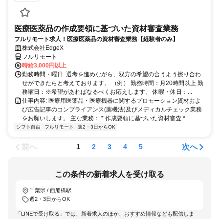
医療医薬品の作成要領に基づいた資材審査業務
フルリモート求人！医療医薬品の資材審査業務【経験者のみ】
株式会社EdgeX
フルリモート
時給3,000円以上
勤務時間・曜日: 選考を進めながら、双方の希望の合うよう擦り合わ
せができたらと考えております。 （例） 勤務時間：月20時間以上 勤
務曜日：※希望があればなるべくお応えします。 休暇・休日：...
仕事内容: 医療用医薬品・医療機器に関するプロモーション資材およ
び広告記事のコンプライアンス(薬機法)及びメディカルチェック業務
をお願いします。 主な業務： * 作成要領に基づいた資材審査 * ...
シフト自由
フルリモート
週2・3日からOK
前へ
次へ
1
2
3
4
5
この条件の新着求人を受け取る
千葉県 / 西船橋駅
週2・3日からOK
「LINEで受け取る」では、新着求人のほか、おすすめ情報なども配信しま