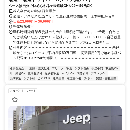
ペースは自分で決められる✨未経験OK✨20〜50代OK
株式会社梅家/船橋西営業所
交通・アクセス 担当エリアで直行直帰◎西船橋・原木中山から車10
分前後、船橋・行徳・本八幡から車15〜20分。
日給23,000円～36,000円
千葉県船橋市
勤務時間詳細 業務委託のため自由勤務が可能です。 ご予定に合わせ
てご就業いただけます！ ＜勤務シフト例＞ ・7:00~21:00 （自己裁量
で休憩時間も調節しながら勤務できます） ✅週2日～勤務可...
仕事内容 ＝＝＝＝＝＝＝＝＝＝＝＝＝＝＝＝＝＝＝＝＝＝＝＝ 未経
験から自分のペースで平均月収60万円可！ 初期費用0円で始める軽バ
ン配送★（20〜50代活躍中） ＝＝＝＝＝＝＝＝＝＝＝＝＝＝＝＝＝
＝＝...
社員登用あり
主婦・主夫歓迎
フリーター歓迎
シフト自由
学歴不問
車通勤OK
即日勤務OK
職場見学可
経験者歓迎
ネイルOK
研修あり
ブランクOK
長期歓迎
シフト制
ピアスOK
服装自由
履歴書不要
ひげOK
髪型・髪色自由
アルバイト・パート