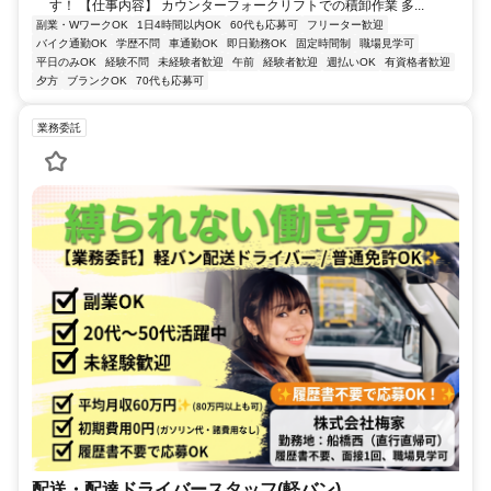
す！ 【仕事内容】 カウンターフォークリフトでの積卸作業 多...
副業・WワークOK
1日4時間以内OK
60代も応募可
フリーター歓迎
バイク通勤OK
学歴不問
車通勤OK
即日勤務OK
固定時間制
職場見学可
平日のみOK
経験不問
未経験者歓迎
午前
経験者歓迎
週払いOK
有資格者歓迎
夕方
ブランクOK
70代も応募可
業務委託
配送・配達ドライバースタッフ(軽バン)