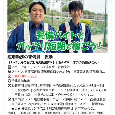
短期勤務の警備員 夜勤
【1～2ヶ月のお試し短期勤務OK】日払いOK！体力の負担少なめ♪
ミカドセキュリティー株式会社 行徳支社
アクセス 東葉高速線 西船橋南口徒歩約4分、東葉高速線 西船橋南口
徒歩約4分、東葉高速線 西船橋南口徒歩約4分
日給13,000円以上
千葉県船橋市
勤務時間 実働時間：8時間/日 平均勤務日数：1ヶ月あたり4日～8日
土日祝勤務できる方大歓迎です!! ・シフト制勤務・週１、2日からOK
・平日のみOK・土日祝のみOK ・WワークOK・フルタイム...
仕事内容 ▽▼▽履歴書不要！スピード採用可能▽▼▽ ＞面接は履歴
書不要＆ラフな服装でOK＜ ★☆★即日勤務OK！スピード採用可能
★☆★ ◆電話：047-712-7792/採用担当宛 まで 応募から採...
制服あり
短期（3ヵ月以内）
扶養内勤務OK
週1日からOK
副業・WワークOK