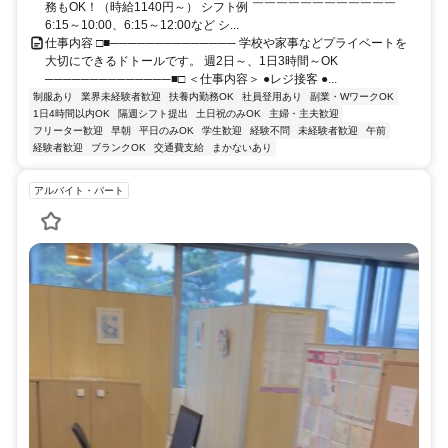
務もOK！（時給1140円～） シフト例 ￣￣￣￣￣￣￣￣￣￣￣￣
6:15～10:00、6:15～12:00など シ...
仕事内容 □■────────────── 学校や家事などプライベートを
大切にできるドトールです。 週2日～、1日3時間～OK
──────────────■□ ＜仕事内容＞ ●レジ接客 ●...
制服あり
業界未経験者歓迎
扶養内勤務OK
社員登用あり
副業・WワークOK
1日4時間以内OK
隔週シフト提出
土日祝のみOK
主婦・主夫歓迎
フリーター歓迎
早朝
平日のみOK
学生歓迎
経験不問
未経験者歓迎
午前
経験者歓迎
ブランクOK
交通費支給
まかないあり
アルバイト・パート