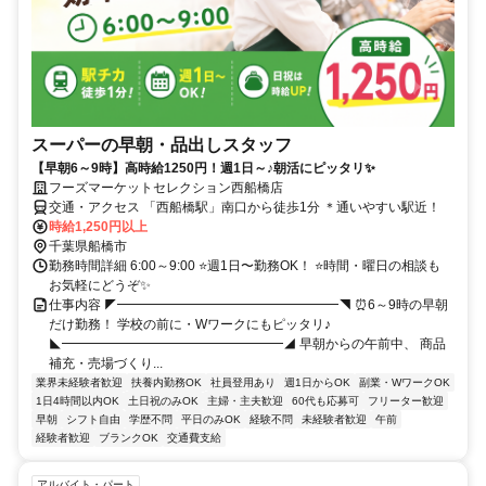
スーパーの早朝・品出しスタッフ
【早朝6～9時】高時給1250円！週1日～♪朝活にピッタリ✨
フーズマーケットセレクション西船橋店
交通・アクセス 「西船橋駅」南口から徒歩1分 ＊通いやすい駅近！
時給1,250円以上
千葉県船橋市
勤務時間詳細 6:00～9:00 ⭐週1日〜勤務OK！ ⭐時間・曜日の相談も
お気軽にどうぞ✨
仕事内容 ◤━━━━━━━━━━━━━━━━━◥ ⏰6～9時の早朝
だけ勤務！ 学校の前に・Wワークにもピッタリ♪
◣━━━━━━━━━━━━━━━━━◢ 早朝からの午前中、 商品
補充・売場づくり...
業界未経験者歓迎
扶養内勤務OK
社員登用あり
週1日からOK
副業・WワークOK
1日4時間以内OK
土日祝のみOK
主婦・主夫歓迎
60代も応募可
フリーター歓迎
早朝
シフト自由
学歴不問
平日のみOK
経験不問
未経験者歓迎
午前
経験者歓迎
ブランクOK
交通費支給
アルバイト・パート