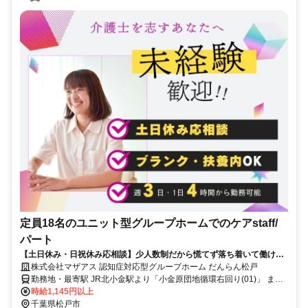
定員18名のユニット型グループホームでのケアstaff/
パート
【土日休み・日祝休み応相談】少人数制だから慌てず落ち着いて働け
る。アットホームな9名×2ユニット制！
株式会社マザアス 認知症対応型グループホーム だんらん松戸
勤務地・最寄駅 JR北小金駅より「小金原団地循環右回り(01)」 また
は「バス案内所(０２)」行バスで8分、「御堂の上」バス停から150m
時給1,145円以上
【南千住駅】から車で47分 【柏駅】から電車で32分
千葉県松戸市