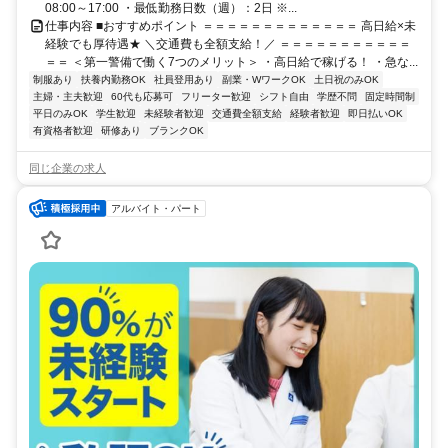
08:00～17:00 ・最低勤務日数（週）：2日 ※...
仕事内容 ■おすすめポイント ＝＝＝＝＝＝＝＝＝＝＝＝＝ 高日給×未
経験でも厚待遇★ ＼交通費も全額支給！／ ＝＝＝＝＝＝＝＝＝＝＝
＝＝ ＜第一警備で働く7つのメリット＞ ・高日給で稼げる！ ・急な...
制服あり
扶養内勤務OK
社員登用あり
副業・WワークOK
土日祝のみOK
主婦・主夫歓迎
60代も応募可
フリーター歓迎
シフト自由
学歴不問
固定時間制
平日のみOK
学生歓迎
未経験者歓迎
交通費全額支給
経験者歓迎
即日払いOK
有資格者歓迎
研修あり
ブランクOK
同じ企業の求人
アルバイト・パート