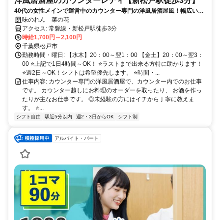
洋風居酒屋のカウンターレディ【新松戸駅徒歩3分】
40代の女性メインで運営中のカウンター専門の洋風居酒屋風！幅広い年
齢層が活躍中です！手作りの料理が大人気！ちょっとした軽食や小腹を
味のれん 菜の花
うめたいサラリーマンの来店がメインです。ママを中心に女性だけでや
アクセス: 常磐線・新松戸駅徒歩3分
っている楽しい雰囲気のお店ですよ！アットホームな雰囲気なので、ど
時給1,700円～2,100円
んな方でもスグに馴染めます。
千葉県松戸市
勤務時間・曜日: 【水木】20：00～翌1：00 【金土】20：00～翌3：
00 ⭐上記で1日4時間～OK！ ⭐ラストまで出来る方特に助かります！
⭐週2日～OK！シフトは希望優先します。 ⭐時間・...
仕事内容: カウンター専門の洋風居酒屋で、カウンター内でのお仕事
です。 カウンター越しにお料理のオーダーを取ったり、 お酒を作っ
たりが主なお仕事です。 ◎未経験の方にはイチから丁寧に教えま
す。 ⭐...
シフト自由
駅近5分以内
週2・3日からOK
シフト制
アルバイト・パート