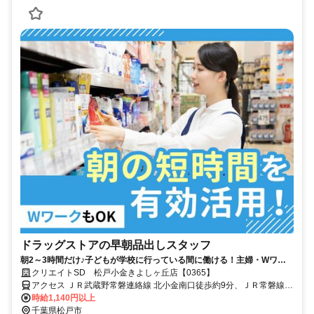
ドラッグストアの早朝品出しスタッフ
朝2～3時間だけ♪子どもが学校に行っている間に働ける！主婦・Wワー
ク活躍中
クリエイトSD 松戸小金きよしヶ丘店【0365】
アクセス ＪＲ武蔵野常磐連絡線 北小金南口徒歩約9分、ＪＲ常磐線
北小金南口徒歩約9分、ＪＲ常磐線/東京メトロ千代田線 新松戸徒歩約
時給1,140円以上
22分
千葉県松戸市