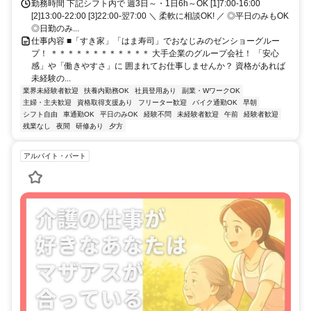
慢♪利用者さまの笑顔や思い出づくりに貢献しやすい環境づくりをバック
勤務時間 下記シフト内で 週3日～・1日6h～OK [1]7:00-16:00
アップします。
[2]13:00-22:00 [3]22:00-翌7:00 ＼ 柔軟に相談OK! ／ ◎平日のみもOK
◎日勤のみ...
仕事内容 ■「すき家」「はま寿司」でおなじみのゼンショーグルー
プ！ ＊＊＊＊＊＊＊＊＊＊＊＊ 大手企業のグループ会社！ 「安心
感」や「働きやすさ」に 囲まれてお仕事しませんか？ 資格があれば
未経験の...
業界未経験者歓迎
扶養内勤務OK
社員登用あり
副業・WワークOK
主婦・主夫歓迎
資格取得支援あり
フリーター歓迎
バイク通勤OK
早朝
シフト自由
車通勤OK
平日のみOK
経験不問
未経験者歓迎
午前
経験者歓迎
残業なし
夜間
研修あり
夕方
アルバイト・パート