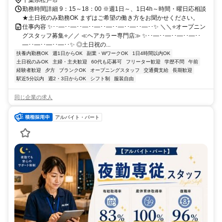
勤務時間詳細 9：15～18：00 ※週1日～、1日4h～時間・曜日応相談
★土日祝のみ勤務OK まずはご希望の働き方をお聞かせください。
仕事内容 ✨･･―･･―･･―･･―･･―･･―･･―･･―･･✨ ＼＼⭐オープニン
グスタッフ募集⭐／／ ≪ヘアカラー専門店≫ ✨･･―･･―･･―･･―･･
―･･―･･―･･―･･✨ ◎土日祝の...
扶養内勤務OK
週1日からOK
副業・WワークOK
1日4時間以内OK
土日祝のみOK
主婦・主夫歓迎
60代も応募可
フリーター歓迎
学歴不問
午前
経験者歓迎
夕方
ブランクOK
オープニングスタッフ
交通費支給
長期歓迎
駅近5分以内
週2・3日からOK
シフト制
服装自由
同じ企業の求人
アルバイト・パート