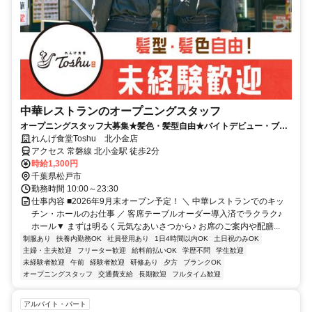
中華レストランのオープニングスタッフ
オープニングスタッフ大募集★髪色・髪型自由★バイトデビュー・ブラ
ンク復帰応援！マニュアル完備
れんげ食堂Toshu 北小金店
アクセス 常磐線 北小金駅 徒歩2分
時給1,300円
千葉県松戸市
勤務時間 10:00～23:30
仕事内容 ■2026年9月末オープン予定！ ＼ 中華レストランでのキッ
チン・ホールのお仕事 ／ 客席テーブルオーダー導入済でラクラク♪
ホール▼ まずは明るく元気なあいさつから♪ お席のご案内や配膳...
制服あり
扶養内勤務OK
社員登用あり
1日4時間以内OK
土日祝のみOK
主婦・主夫歓迎
フリーター歓迎
給料前払いOK
学歴不問
学生歓迎
未経験者歓迎
午前
経験者歓迎
研修あり
夕方
ブランクOK
オープニングスタッフ
交通費支給
長期歓迎
フルタイム歓迎
アルバイト・パート