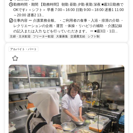
車で32分
勤務時間・期間 【勤務時間】 朝勤 昼勤 夕勤 夜勤 深夜 ■週3日勤務で
OKです♪ ＜シフト＞ 早番 7:00～16:00 日勤 9:00～18:00 遅番1 11:00
～20:00 遅番2 13...
仕事内容 ー 介護業務全般。 ・ご利用者の食事・入浴・排泄の介助 ・
レクリエーションの企画・運営 ・体操・リハビリの補助 ・介護記録
の記入または入力 などを行っていただきます。 ー ■週3日・1日...
主婦・主夫歓迎
フリーター歓迎
大量募集
交通費支給
シフト制
アルバイト・パート