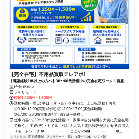
【完全在宅】不用品買取テレアポ!
【電話経験1年以上の方へ】30〜60代活躍中の完全在宅ワーク！得意な
電話対応で15時までに賢く稼ぐ✨買取経験者は即優遇！
(合同)Azero
フルリモート
時給1,250円～1,500円
勤務時間・曜日: 平日（月〜金）を中心に、土日祝勤務も可能
①9:00~13:00(実働4時間) ②13:00~17:00(実働4時間)
③17:00~20:00(実働3時間) 週3日〜勤務...
仕事内容: ＼30〜60代女性活躍中！家事や自分時間を大切に完全在宅
で稼ぐ／ 主婦(夫)・ミドル世代に大人気！電話経験が活かせる高収入
リモートワーク ✼┈┈┈┈┈┈┈ここがPoint┈┈┈┈┈┈┈✼...
シフト自由
固定時間制
フルリモート
週2・3日からOK
シフト制