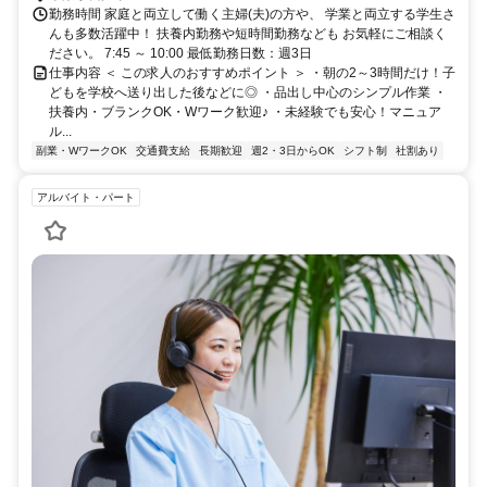
勤務時間 家庭と両立して働く主婦(夫)の方や、 学業と両立する学生さ
んも多数活躍中！ 扶養内勤務や短時間勤務なども お気軽にご相談く
ださい。 7:45 ～ 10:00 最低勤務日数：週3日
仕事内容 ＜ この求人のおすすめポイント ＞ ・朝の2～3時間だけ！子
どもを学校へ送り出した後などに◎ ・品出し中心のシンプル作業 ・
扶養内・ブランクOK・Wワーク歓迎♪ ・未経験でも安心！マニュア
ル...
副業・WワークOK
交通費支給
長期歓迎
週2・3日からOK
シフト制
社割あり
アルバイト・パート