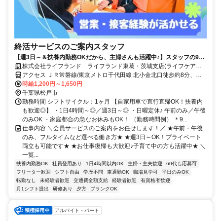
終活サービスのご案内スタッフ
【週3日～＆扶養内勤務OKだから、主婦さんも活躍中♪】スタッフの9割
が女性/子育てが落ち着いた方・社会復帰の方も大歓迎です◎/柔軟なシフ
株式会社ライフランド ライフランド東葛・茨城支店(ライフケア北
ト体制・しっかりとしたサポート体制充実で働きやすさもバツグン/フル
小金)
アクセス ＪＲ常磐線/東京メトロ千代田線 北小金北口徒歩約8分、Ｊ
タイム希望も大歓迎/マイカーでの直行直帰OK/営業・テレアポ・販売経
Ｒ武蔵野常磐連絡線 北小金北口徒歩約8分
時給1,200円～1,650円
験者は即戦力/正社員登用実績もあり◎
千葉県松戸市
勤務時間 シフトサイクル：1ヶ月 【自家用車で直行直帰OK！扶養内
も歓迎◎】 ・1日4時間～◎／週3日～◎ ・日曜定休♪ 午前のみ／午後
のみOK ・家庭都合の急なお休みもOK！ （勤務時間例） ＊9...
仕事内容 ＼会員サービスのご案内をお任せします！／ ★午前・午後
のみ、フルタイムなど選べる働き方★ ★週3日～OK！プライベート
両立も可能です★ ★お仕事復帰も大歓迎♪子育て中の方も活躍中★ ＼
一覧...
扶養内勤務OK
社員登用あり
1日4時間以内OK
主婦・主夫歓迎
60代も応募可
フリーター歓迎
シフト自由
学歴不問
車通勤OK
職場見学可
平日のみOK
転勤なし
未経験者歓迎
交通費全額支給
経験者歓迎
有資格者歓迎
月1シフト提出
研修あり
夕方
ブランクOK
アルバイト・パート