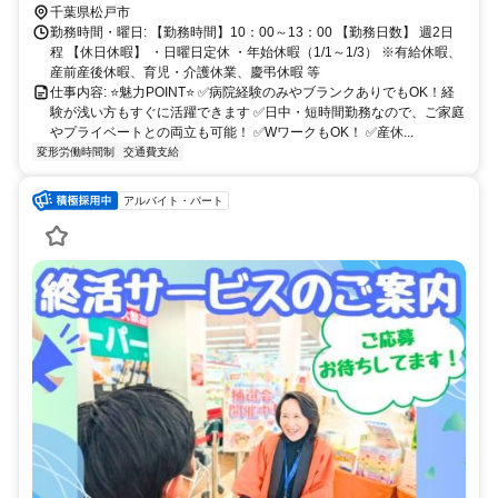
新京成バス 小金31（幸田循環）利用6分 「小金城趾駅入口」バス停
千葉県松戸市
下車徒歩4分 ※駅近／自動車自転車・バイク通勤OK
勤務時間・曜日: 【勤務時間】10：00～13：00 【勤務日数】 週2日
程 【休日休暇】 ・日曜日定休 ・年始休暇（1/1～1/3） ※有給休暇、
産前産後休暇、育児・介護休業、慶弔休暇 等
仕事内容: ⭐️魅力POINT⭐️ ✅病院経験のみやブランクありでもOK！経
験が浅い方もすぐに活躍できます ✅日中・短時間勤務なので、ご家庭
やプライベートとの両立も可能！ ✅WワークもOK！ ✅産休...
変形労働時間制
交通費支給
アルバイト・パート