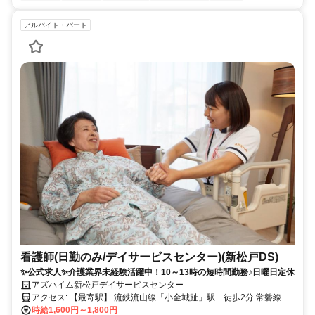
アルバイト・パート
看護師(日勤のみ/デイサービスセンター)(新松戸DS)
✨公式求人✨介護業界未経験活躍中！10～13時の短時間勤務♪日曜日定休
アズハイム新松戸デイサービスセンター
アクセス: 【最寄駅】 流鉄流山線「小金城趾」駅 徒歩2分 常磐線
「新松戸」駅 徒歩18分 常磐線「北小金」駅 南口4番乗り場より
時給1,600円～1,800円