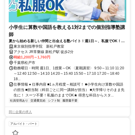
小学生に算数や国語を教える1対2までの個別指導塾講
師
夏から始める新しい仲間と出会える塾バイト！週1日～、私服でOK！テ
ストや帰省なども調整可能！
東京個別指導学院 新松戸教室
アクセス JR常磐線 新松戸駅 徒歩2分
時給1,200円～1,760円
千葉県松戸市
勤務曜日・時間 週1日、1授業～OK 〈夏期講習〉 9:50～11:10 11:20
～12:40 12:50～14:10 14:20～15:40 15:50～17:10 17:20～18:40
18...
仕事情報 ● 仕事内容 ■1ヵ月程度～相談可！ ■小学生向け算数や国語
の担当 ■担当制（科目ごとに同一講師が担当） ■大学帰りそのまま先
生に！ スーツ不要！私服のままでOK★ 得意な科目からスタ...
社員登用あり
交通費支給
シフト制
履歴書不要
同じ企業の求人
アルバイト・パート