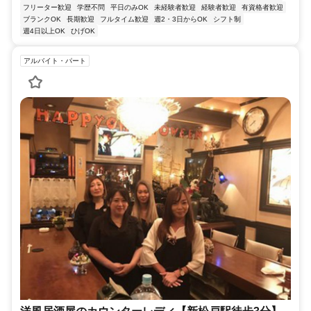
フリーター歓迎
学歴不問
平日のみOK
未経験者歓迎
経験者歓迎
有資格者歓迎
ブランクOK
長期歓迎
フルタイム歓迎
週2・3日からOK
シフト制
週4日以上OK
ひげOK
アルバイト・パート