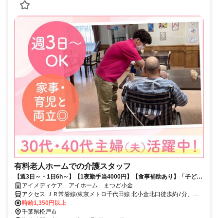
有料老人ホームでの介護スタッフ
【週3日～・1日6h～】【1夜勤手当4000円】【食事補助あり】「子ども
の予定と合わせたい」「ブランクがあるから少しずつ慣れたい」など、
アイメディケア アイホーム まつど小金
シフトの相談は柔軟に相談OK♪Wワークも歓迎します!ライフスタイルに
アクセス ＪＲ常磐線/東京メトロ千代田線 北小金北口徒歩約7分、Ｊ
合わせて活躍したい方にピッタリ◎ゼンショーグループのサービスのノ
Ｒ武蔵野常磐連絡線 北小金北口徒歩約7分、流鉄流山線 小金城趾東口
時給1,350円以上
ウハウを活かしたレクリエーションは、種類が豊富＆ユニークなのが自
徒歩約12分
千葉県松戸市