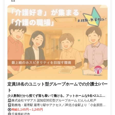
定員18名のユニット型グループホームでの介護士/パー
ト
少人数制だから慌てず落ち着いて働ける。アットホームな9名×2ユニッ
ト制！
株式会社マザアス 認知症対応型グループホーム だんらん松戸
勤務地・最寄駅 最寄り駅やアクセス／JR北小金駅より「小金原団地
循環右回り(01)」 または「バス案内所(０２)」行バスで8分、「御堂
時給1,145円～1,245円
の上」バス停から150m 【南千住駅】から車で47分 【柏駅】から電
千葉県松戸市