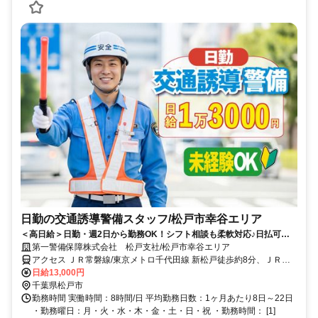
日勤の交通誘導警備スタッフ/松戸市幸谷エリア
＜高日給＞日勤・週2日から勤務OK！シフト相談も柔軟対応♪日払可◎
未経験歓迎★
第一警備保障株式会社 松戸支社/松戸市幸谷エリア
アクセス ＪＲ常磐線/東京メトロ千代田線 新松戸徒歩約8分、ＪＲ常
磐線/東京メトロ千代田線 新松戸徒歩約8分、流鉄流山線 幸谷徒歩約8
日給13,000円
分 直行直帰OK＊交通費全額支給＊
千葉県松戸市
勤務時間 実働時間：8時間/日 平均勤務日数：1ヶ月あたり8日～22日
・勤務曜日：月・火・水・木・金・土・日・祝 ・勤務時間： [1]