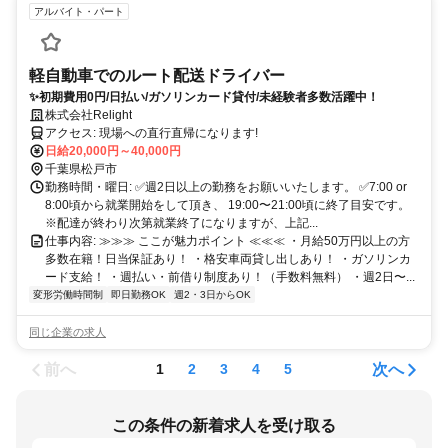
アルバイト・パート
軽自動車でのルート配送ドライバー
✨初期費用0円/日払い/ガソリンカード貸付/未経験者多数活躍中！
株式会社Relight
アクセス: 現場への直行直帰になります!
日給20,000円～40,000円
千葉県松戸市
勤務時間・曜日: ✅週2日以上の勤務をお願いいたします。 ✅7:00 or
8:00頃から就業開始をして頂き、 19:00〜21:00頃に終了目安です。
※配達が終わり次第就業終了になりますが、上記...
仕事内容: ≫≫≫ ここが魅力ポイント ≪≪≪ ・月給50万円以上の方
多数在籍！日当保証あり！ ・格安車両貸し出しあり！ ・ガソリンカ
ード支給！ ・週払い・前借り制度あり！（手数料無料） ・週2日〜...
変形労働時間制
即日勤務OK
週2・3日からOK
同じ企業の求人
前へ
次へ
1
2
3
4
5
この条件の新着求人を受け取る