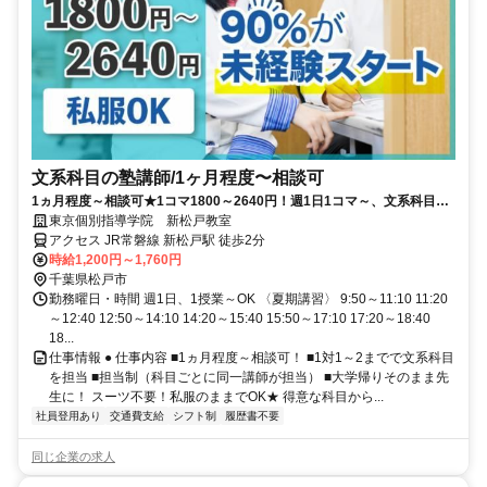
文系科目の塾講師/1ヶ月程度〜相談可
1ヵ月程度～相談可★1コマ1800～2640円！週1日1コマ～、文系科目を
担当！
東京個別指導学院 新松戸教室
アクセス JR常磐線 新松戸駅 徒歩2分
時給1,200円～1,760円
千葉県松戸市
勤務曜日・時間 週1日、1授業～OK 〈夏期講習〉 9:50～11:10 11:20
～12:40 12:50～14:10 14:20～15:40 15:50～17:10 17:20～18:40
18...
仕事情報 ● 仕事内容 ■1ヵ月程度～相談可！ ■1対1～2までで文系科目
を担当 ■担当制（科目ごとに同一講師が担当） ■大学帰りそのまま先
生に！ スーツ不要！私服のままでOK★ 得意な科目から...
社員登用あり
交通費支給
シフト制
履歴書不要
同じ企業の求人