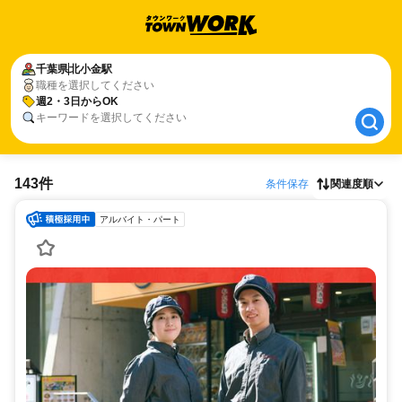
千葉県
千葉県
北小金駅
北小金駅
職種を選択してください
週2・3日からOK
週2・3日からOK
キーワードを選択してください
143件
条件保存
関連度順
アルバイト・パート