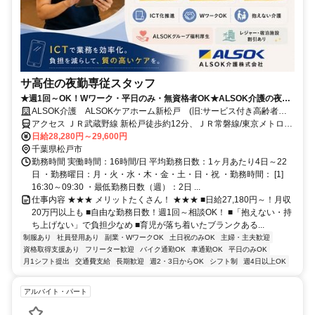
サ高住の夜勤専従スタッフ
★週1回～OK！Wワーク・平日のみ・無資格者OK★ALSOK介護の夜勤
介護スタッフ
ALSOK介護 ALSOKケアホーム新松戸 (旧:サービス付き高齢者向
け住宅 アミカの郷松戸)
アクセス ＪＲ武蔵野線 新松戸徒歩約12分、ＪＲ常磐線/東京メトロ千
代田線 北小金北口徒歩約13分
日給28,280円～29,600円
千葉県松戸市
勤務時間 実働時間：16時間/日 平均勤務日数：1ヶ月あたり4日～22
日 ・勤務曜日：月・火・水・木・金・土・日・祝 ・勤務時間： [1]
16:30～09:30 ・最低勤務日数（週）：2日 ...
仕事内容 ★★★ メリットたくさん！ ★★★ ■日給27,180円～！月収
20万円以上も ■自由な勤務日数！週1回～相談OK！ ■「抱えない・持
ち上げない」で負担少なめ ■育児が落ち着いたブランクある...
制服あり
社員登用あり
副業・WワークOK
土日祝のみOK
主婦・主夫歓迎
資格取得支援あり
フリーター歓迎
バイク通勤OK
車通勤OK
平日のみOK
月1シフト提出
交通費支給
長期歓迎
週2・3日からOK
シフト制
週4日以上OK
アルバイト・パート