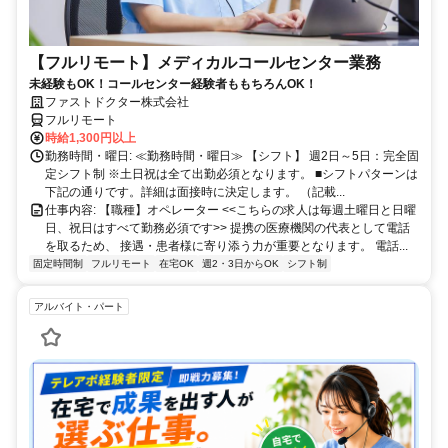
【フルリモート】メディカルコールセンター業務
未経験もOK！コールセンター経験者ももちろんOK！
ファストドクター株式会社
フルリモート
時給1,300円以上
勤務時間・曜日: ≪勤務時間・曜日≫ 【シフト】 週2日～5日：完全固
定シフト制 ※土日祝は全て出勤必須となります。ㅤ ■シフトパターンは
下記の通りです。詳細は面接時に決定します。 （記載...
仕事内容: 【職種】オペレーター <<こちらの求人は毎週土曜日と日曜
日、祝日はすべて勤務必須です>> 提携の医療機関の代表として電話
を取るため、 接遇・患者様に寄り添う力が重要となります。 電話...
固定時間制
フルリモート
在宅OK
週2・3日からOK
シフト制
アルバイト・パート