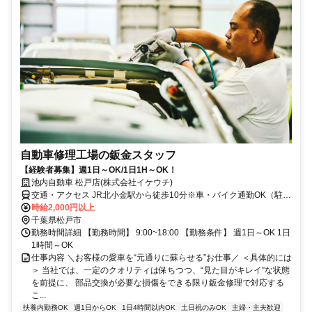
自動車修理工場の鈑金スタッフ
【経験者募集】週1日～OK/1日1H～OK！
池内自動車 松戸店(株式会社イケウチ)
交通・アクセス JR北小金駅から徒歩10分※車・バイク通勤OK（駐車
場完備）
時給2,000円以上
千葉県松戸市
勤務時間詳細 【勤務時間】 9:00~18:00 【勤務条件】 週1日～OK 1日
1時間～OK
仕事内容 ＼お客様の愛車を“元通りに蘇らせる”お仕事／ ＜具体的には
＞ 当社では、一定のクオリティは保ちつつ、“見た目がキレイ”な状態
を前提に、 部品交換が必要な損傷をできる限り鈑金修理で対応する
こ...
扶養内勤務OK
週1日からOK
1日4時間以内OK
土日祝のみOK
主婦・主夫歓迎