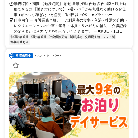
勤務時間・期間 【勤務時間】 朝勤 昼勤 夕勤 夜勤 深夜 週3日以上勤
務できる方 【働き方について】 ●週2・3日から無理なく働けるお仕
事 ●がっつり稼ぎたい方必見！週4日以上OK！ ●プライベー...
仕事内容 ー 介護業務全般。 ・ご利用者の食事・入浴・排泄の介助 ・
レクリエーションの企画・運営 ・体操・リハビリの補助 ・介護記録
の記入または入力 などを行っていただきます。 ー ■週3日・1日...
未経験者歓迎
経験者歓迎
社会保険完備
制服貸与
交通費支給
シフト制
食事補助あり
アルバイト・パート