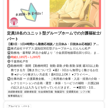
定員18名のユニット型グループホームでの介護福祉士/
パート
【週3日・1日4時間から勤務応相談／土日休み・日祝休み応相談】アッ
トホームな9名×2ユニット制！
株式会社マザアス 認知症対応型グループホーム だんらん松戸
勤務地・最寄駅 JR北小金駅より「小金原団地循環右回り(01)」 また
は「バス案内所(０２)」行バスで8分、「御堂の上」バス停から150m
時給1,185円～1,285円
【南千住駅】から車で47分 【柏駅】から電車で32分
千葉県松戸市
勤務時間・期間 【勤務時間】 朝勤 昼勤 夕勤 夜勤 深夜 週3日以上勤
務できる方 【働き方について】 ●週2・3日から無理なく働けるお仕
事 ●がっつり稼ぎたい方必見！週4日以上OK！ ●プライベー...
仕事内容 ー 介護業務全般。 ・ご利用者の食事・入浴・排泄の介助 ・
レクリエーションの企画・運営 ・体操・リハビリの補助 ・介護記録
の記入または入力 などを行っていただきます。 ー ■週3日・1日...
未経験者歓迎
経験者歓迎
社会保険完備
制服貸与
交通費支給
シフト制
食事補助あり
アルバイト・パート