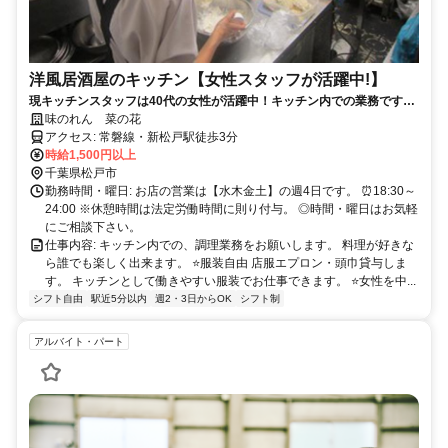
洋風居酒屋のキッチン【女性スタッフが活躍中!】
現キッチンスタッフは40代の女性が活躍中！キッチン内での業務です。
手作りの料理が人気の当店！ちょっとした軽食や小腹をうめたいサラリ
味のれん 菜の花
ーマンの来店がメインです。ママを中心に女性だけでやっている楽しい
アクセス: 常磐線・新松戸駅徒歩3分
雰囲気のお店ですよ！アットホームな雰囲気なので、どんな方でもスグ
時給1,500円以上
に馴染めます。
千葉県松戸市
勤務時間・曜日: お店の営業は【水木金土】の週4日です。 ⏰18:30～
24:00 ※休憩時間は法定労働時間に則り付与。 ◎時間・曜日はお気軽
にご相談下さい。
仕事内容: キッチン内での、調理業務をお願いします。 料理が好きな
ら誰でも楽しく出来ます。 ⭐服装自由 店服エプロン・頭巾貸与しま
す。 キッチンとして働きやすい服装でお仕事できます。 ⭐女性を中...
シフト自由
駅近5分以内
週2・3日からOK
シフト制
アルバイト・パート