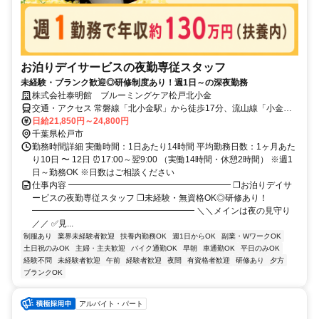
お泊りデイサービスの夜勤専従スタッフ
未経験・ブランク歓迎◎研修制度あり！週1日～の深夜勤務
株式会社泰明館 ブルーミングケア松戸北小金
交通・アクセス 常磐線「北小金駅」から徒歩17分、流山線「小金城
趾駅」から徒歩10分 ★車・バイク通勤OK（駐車場完備）
日給21,850円～24,800円
千葉県松戸市
勤務時間詳細 実働時間：1日あたり14時間 平均勤務日数：1ヶ月あた
り10日 〜 12日 ⏰17:00～翌9:00 （実働14時間・休憩2時間） ※週1
日～勤務OK ※日数はご相談ください
仕事内容 ━━━━━━━━━━━━━━━━━━━ ❐お泊りデイサ
ービスの夜勤専従スタッフ ❐未経験・無資格OK◎研修あり！
━━━━━━━━━━━━━━━━━━━ ＼＼メインは夜の見守り
／／ ✅見...
制服あり
業界未経験者歓迎
扶養内勤務OK
週1日からOK
副業・WワークOK
土日祝のみOK
主婦・主夫歓迎
バイク通勤OK
早朝
車通勤OK
平日のみOK
経験不問
未経験者歓迎
午前
経験者歓迎
夜間
有資格者歓迎
研修あり
夕方
ブランクOK
アルバイト・パート