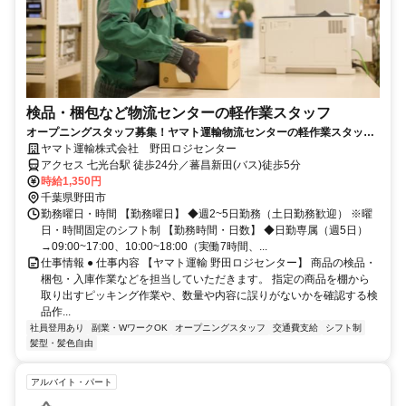
検品・梱包など物流センターの軽作業スタッフ
オープニングスタッフ募集！ヤマト運輸物流センターの軽作業スタッフ
【アルバイト・パート】
ヤマト運輸株式会社 野田ロジセンター
アクセス 七光台駅 徒歩24分／蕃昌新田(バス)徒歩5分
時給1,350円
千葉県野田市
勤務曜日・時間 【勤務曜日】 ◆週2~5日勤務（土日勤務歓迎） ※曜
日・時間固定のシフト制 【勤務時間・日数】 ◆日勤専属（週5日）
→09:00~17:00、10:00~18:00（実働7時間、...
仕事情報 ● 仕事内容 【ヤマト運輸 野田ロジセンター】 商品の検品・
梱包・入庫作業などを担当していただきます。 指定の商品を棚から
取り出すピッキング作業や、数量や内容に誤りがないかを確認する検
品作...
社員登用あり
副業・WワークOK
オープニングスタッフ
交通費支給
シフト制
髪型・髪色自由
アルバイト・パート