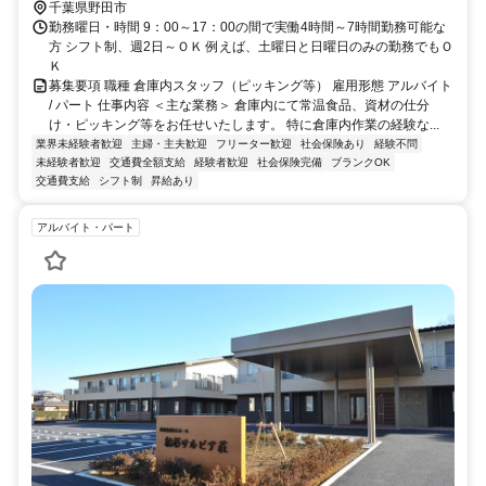
千葉県野田市
勤務曜日・時間 9：00～17：00の間で実働4時間～7時間勤務可能な
方 シフト制、週2日～ＯＫ 例えば、土曜日と日曜日のみの勤務でもＯ
Ｋ
募集要項 職種 倉庫内スタッフ（ピッキング等） 雇用形態 アルバイト
/ パート 仕事内容 ＜主な業務＞ 倉庫内にて常温食品、資材の仕分
け・ピッキング等をお任せいたします。 特に倉庫内作業の経験な...
業界未経験者歓迎
主婦・主夫歓迎
フリーター歓迎
社会保険あり
経験不問
未経験者歓迎
交通費全額支給
経験者歓迎
社会保険完備
ブランクOK
交通費支給
シフト制
昇給あり
アルバイト・パート