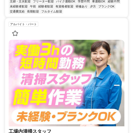
主婦・主夫歓迎
フリーター歓迎
バイク通勤OK
学歴不問
車通勤OK
経験不問
未経験者歓迎
午前
経験者歓迎
有資格者歓迎
研修あり
夕方
ブランクOK
交通費支給
長期歓迎
フルタイム歓迎
アルバイト・パート
工場内清掃スタッフ