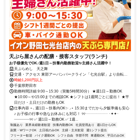
天ぷら屋さんの配膳・接客スタッフ(ランチ)
お子様優先でOK♪週1日～扶養内勤務歓迎✨主婦さん活躍中！
天ぷらめし 天之舞
交通・アクセス 東部アーバンパークライン「七光台駅」より自転車
で約5分
時給1,200円以上
千葉県野田市
勤務時間詳細 9:00～15:30（実働5時間30分） ★週1日～勤務OK
★10:00～や15:00までの相談OK ★シフトは1週間ごとに提出！ ★平
日だけ・土日だけの勤務もOK
仕事内容 ⋆⸜ 週1日～扶養内OK✨ ⸝⋆ 15:30までだから夕飯準備も安心
♪ お子様の行事や急なお休みにも対応！ ୨୧┈┈┈┈┈┈ ･✦✦･
┈┈┈┈┈┈┈୨୧ ✅ 週1日～勤務OK ✅ 1週...
制服あり
業界未経験者歓迎
扶養内勤務OK
社員登用あり
週1日からOK
副業・WワークOK
土日祝のみOK
主婦・主夫歓迎
週1シフト提出
フリーター歓迎
バイク通勤OK
シフト自由
学歴不問
車通勤OK
平日のみOK