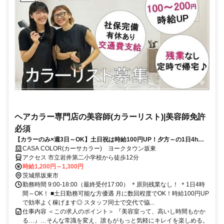
ヘアカラー専門店の美容師(カラーリスト)|美容師免許
必須
【カラーのみ×週3日～OK】土日祝は時給100円UP！夕方～の1日4h～
で無理せず稼げるカラーリスト
CASA COLOR(カーサカラー) ヨークタウン坂東
アクセス 市立岩井第二小学校から徒歩12分
時給1,200円～1,300円
茨城県坂東市
勤務時間 9:00-18:00（最終受付17:00） ＊原則残業なし！ ＊1日4時
間～OK！ ■土日勤務可能な方優遇 月に数回程度でOK！時給100円UP
で効率よく稼げます◎ スタッフ同士で交代で協...
仕事内容 ＜この求人のポイント＞ 『美容室って、高いし時間もかか
る…』…そんな常識を変え、誰もがもっと気軽にキレイを楽しめる。