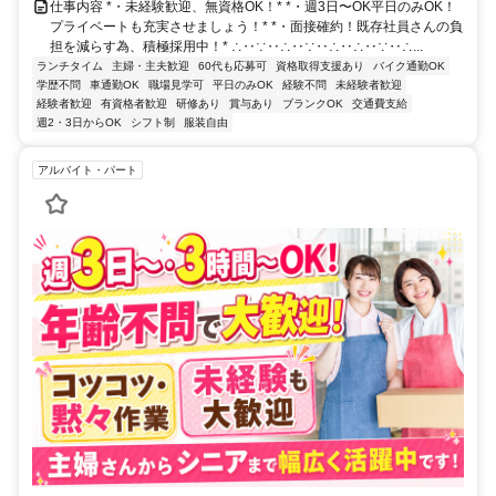
仕事内容 *・未経験歓迎、無資格OK！* *・週3日〜OK平日のみOK！
プライベートも充実させましょう！* *・面接確約！既存社員さんの負
担を減らす為、積極採用中！* ∴‥∵‥∴‥∵‥∴‥∴‥∵‥∴...
ランチタイム
主婦・主夫歓迎
60代も応募可
資格取得支援あり
バイク通勤OK
学歴不問
車通勤OK
職場見学可
平日のみOK
経験不問
未経験者歓迎
経験者歓迎
有資格者歓迎
研修あり
賞与あり
ブランクOK
交通費支給
週2・3日からOK
シフト制
服装自由
アルバイト・パート