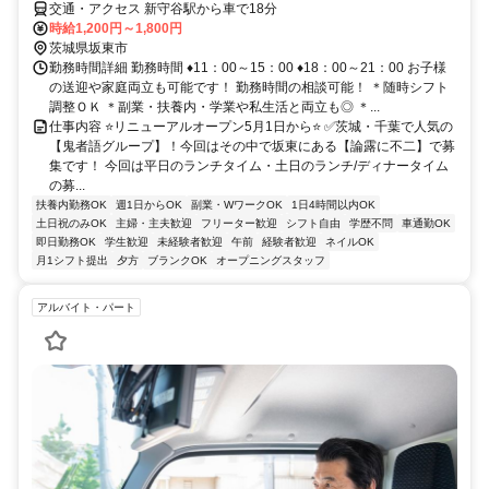
交通・アクセス 新守谷駅から車で18分
時給1,200円～1,800円
茨城県坂東市
勤務時間詳細 勤務時間 ♦11：00～15：00 ♦18：00～21：00 お子様
の送迎や家庭両立も可能です！ 勤務時間の相談可能！ ＊随時シフト
調整ＯＫ ＊副業・扶養内・学業や私生活と両立も◎ ＊...
仕事内容 ⭐リニューアルオープン5月1日から⭐ ✅茨城・千葉で人気の
【鬼者語グループ】！今回はその中で坂東にある【論露に不二】で募
集です！ 今回は平日のランチタイム・土日のランチ/ディナータイム
の募...
扶養内勤務OK
週1日からOK
副業・WワークOK
1日4時間以内OK
土日祝のみOK
主婦・主夫歓迎
フリーター歓迎
シフト自由
学歴不問
車通勤OK
即日勤務OK
学生歓迎
未経験者歓迎
午前
経験者歓迎
ネイルOK
月1シフト提出
夕方
ブランクOK
オープニングスタッフ
アルバイト・パート