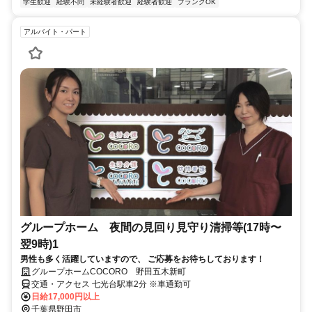
学生歓迎
経験不問
未経験者歓迎
経験者歓迎
ブランクOK
アルバイト・パート
グループホーム 夜間の見回り見守り清掃等(17時〜
翌9時)1
男性も多く活躍していますので、 ご応募をお待ちしております！
グループホームCOCORO 野田五木新町
交通・アクセス 七光台駅車2分 ※車通勤可
日給17,000円以上
千葉県野田市