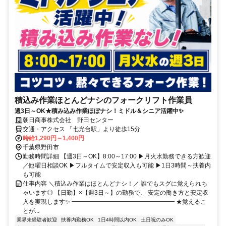
積込み作業ほとんどナシのフォークリフト作業員
週3日～OK★積み込み作業ほぼナシ！ミドル＆シニア活躍中✨
朝日商事株式会社 野田センター
交通・アクセス 「七光台駅」より徒歩15分
時給1,290円～1,400円
千葉県野田市
勤務時間詳細 【週3日～OK】8:00～17:00 ▶月火水勤務できる方歓迎
／他曜日相談OK ▶フルタイムで安定収入も可能 ▶1日3時間～扶養内
も可能
仕事内容 ＼積込み作業はほとんどナシ！／ 誰でもスグに覚えられち
ゃいます◎ 【日勤】×【週3日～】の勤務で、 安定の働き方と安定収
入を実現します✨ ━━━━━━━━━━━━━━━━━ ★覚えるこ
とが...
業界未経験者歓迎
扶養内勤務OK
1日4時間以内OK
土日祝のみOK