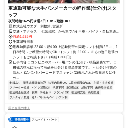
車通勤可能な大手パンメーカーの軽作業(仕分け)スタ
ッフ
夜間時給1625円★週2日！3h～勤務OK♪
株式会社ウエダ 利根第3営業所
交通・アクセス 「七光台駅」から車で7分 ※車・バイク・自転車通勤
OK
時給1,625円
千葉県野田市
勤務時間詳細 22:00～翌4:00 上記時間帯の固定シフト制(週2日～、1
日3時間～ご希望の時間でOK！) シフト例 22:00～ ※その他日勤帯の
シフトもご相談下さい（時給1,300円）
仕事内容 🍞コンビニやスーパー用パンの仕分け・検品業務です。🍞
機械の指示に沿って商品を仕分ける簡単作業です。 ＜仕分け作業の
流れ＞ (1)パンをバーコードでスキャン (2)表示された数量通りに仕
分...
制服あり
業界未経験者歓迎
扶養内勤務OK
1日4時間以内OK
主婦・主夫歓迎
フリーター歓迎
バイク通勤OK
学歴不問
車通勤OK
経験不問
未経験者歓迎
交通費全額支給
夜間
研修あり
ブランクOK
交通費支給
長期歓迎
フルタイム歓迎
週2・3日からOK
シフト制
同じ企業の求人
アルバイト・パート