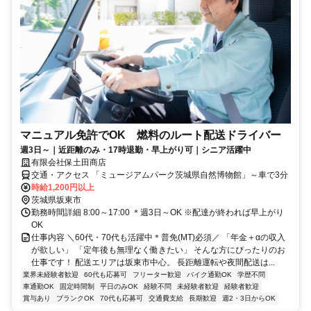
マニュアル免許でOK 燃料のルート配送ドライバー
週3日～｜近距離のみ・17時退勤・早上がり可｜シニア活躍中
有限会社保土田商店
交通・アクセス 「ミュージアムパーク茨城県自然博物館」～車で3分
時給1,200円以上
茨城県坂東市
勤務時間詳細 8:00～17:00 ＊週3日～OK ※配達が終われば早上がり
OK
仕事内容 ＼60代・70代も活躍中＊普免(MT)必須／ 「年金＋αの収入
が欲しい」 「定年後も無理なく働きたい」 そんな方にぴったりのお
仕事です！ 配送エリアは坂東市中心。 長距離運転や夜間配送は...
業界未経験者歓迎
60代も応募可
フリーター歓迎
バイク通勤OK
学歴不問
車通勤OK
固定時間制
平日のみOK
経験不問
未経験者歓迎
経験者歓迎
賞与あり
ブランクOK
70代も応募可
交通費支給
長期歓迎
週2・3日からOK