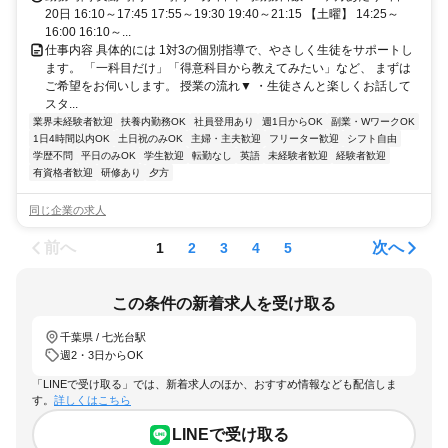
20日 16:10～17:45 17:55～19:30 19:40～21:15 【土曜】 14:25～
16:00 16:10～...
仕事内容 具体的には 1対3の個別指導で、やさしく生徒をサポートし
ます。 「一科目だけ」「得意科目から教えてみたい」など、 まずは
ご希望をお伺いします。 授業の流れ▼ ・生徒さんと楽しくお話して
スタ...
業界未経験者歓迎
扶養内勤務OK
社員登用あり
週1日からOK
副業・WワークOK
1日4時間以内OK
土日祝のみOK
主婦・主夫歓迎
フリーター歓迎
シフト自由
学歴不問
平日のみOK
学生歓迎
転勤なし
英語
未経験者歓迎
経験者歓迎
有資格者歓迎
研修あり
夕方
同じ企業の求人
前へ
次へ
1
2
3
4
5
この条件の新着求人を受け取る
千葉県 / 七光台駅
週2・3日からOK
「LINEで受け取る」では、新着求人のほか、おすすめ情報なども配信しま
す。
詳しくはこちら
LINEで受け取る