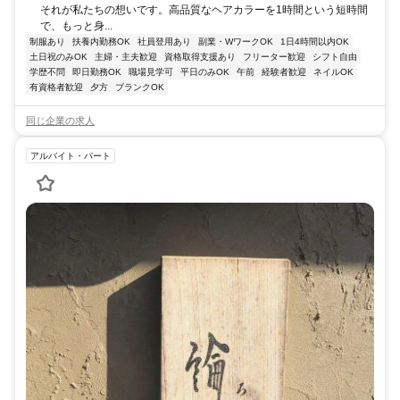
それが私たちの想いです。高品質なヘアカラーを1時間という短時間
で、もっと身...
制服あり
扶養内勤務OK
社員登用あり
副業・WワークOK
1日4時間以内OK
土日祝のみOK
主婦・主夫歓迎
資格取得支援あり
フリーター歓迎
シフト自由
学歴不問
即日勤務OK
職場見学可
平日のみOK
午前
経験者歓迎
ネイルOK
有資格者歓迎
夕方
ブランクOK
同じ企業の求人
アルバイト・パート