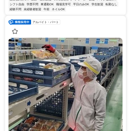
シフト自由
学歴不問
車通勤OK
職場見学可
平日のみOK
学生歓迎
転勤なし
経験不問
未経験者歓迎
午前
ネイルOK
アルバイト・パート