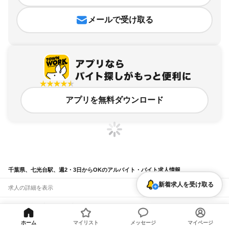
メールで受け取る
アプリを無料ダウンロード
千葉県、七光台駅、週2・3日からOKのアルバイト・バイト求人情報
新着求人を受け取る
求人の詳細を表示
条件を追加・変更して検索
ホーム
マイリスト
メッセージ
マイページ
市区町村を追加・変更
関連キーワード