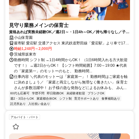
見守り業務メインの保育士
資格あれば実務未経験OK／週2日～・1日4h～OK／持ち帰りなし／子ど
もの預かりOK／行事準備なし／入社祝い金5万円分！
小山保育園
最寄駅 愛宕駅 交通アクセス 東武鉄道野田線「愛宕駅」より車で17分
バス停／小山上集落センターより徒歩3分 中川小学校より徒歩3分 ※
時給1,248円～2,000円
車通勤OK（駐車場あり）
茨城県坂東市
勤務時間 シフト制 →1日4時間からOK！ （1日6時間入れる方大歓迎
です！） →週2日からOK！ 【シフト時間範囲】7:00～19:00 ★代表
の「家庭第一」のモットーのもと、 勤務時間...
仕事内容 ＼代表のモットーは「家庭第一」！ 勤務時間はご家庭を軸
に決めましょう／ 「家庭と両立しながら無理なく働きたい」 保育士
さんが多数活躍中！ お子様の急な発熱などによるお休みも、 みん...
60代も応募可
学歴不問
即日勤務OK
未経験者歓迎
ブランクOK
週2・3日からOK
家庭都合休OK
シフト制
育児サポートあり
食事補助あり
託児所あり
入社祝い金あり
アルバイト・パート