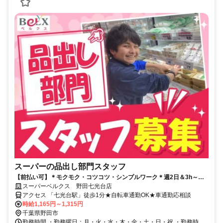
スーパーの品出し部門スタッフ
【前払い可】＊モクモク・コツコツ・シンプルワーク＊週2日＆3h～シ
フト相談OK！扶養内でも働けます♪
スーパーベルクス 野田七光台店
アクセス 「七光台駅」徒歩1分★自転車通勤OK★車通勤応相談
時給1,165円～1,315円
千葉県野田市
勤務時間 ・勤務曜日：月・火・水・木・金・土・日・祝 ・勤務時