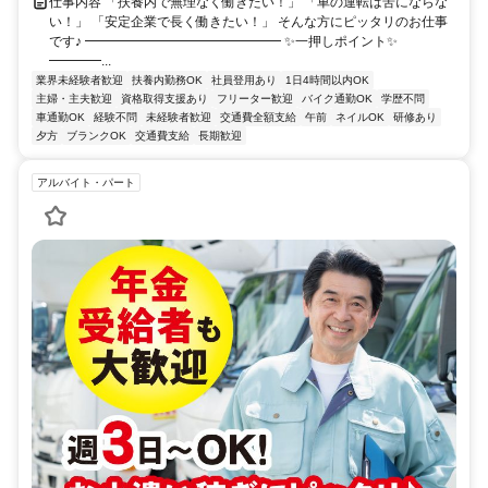
仕事内容 「扶養内で無理なく働きたい！」 「車の運転は苦にならな
い！」 「安定企業で長く働きたい！」 そんな方にピッタリのお仕事
です♪ ━━━━━━━━━━━━━━━ ✨一押しポイント✨
━━━━...
業界未経験者歓迎
扶養内勤務OK
社員登用あり
1日4時間以内OK
主婦・主夫歓迎
資格取得支援あり
フリーター歓迎
バイク通勤OK
学歴不問
車通勤OK
経験不問
未経験者歓迎
交通費全額支給
午前
ネイルOK
研修あり
夕方
ブランクOK
交通費支給
長期歓迎
アルバイト・パート