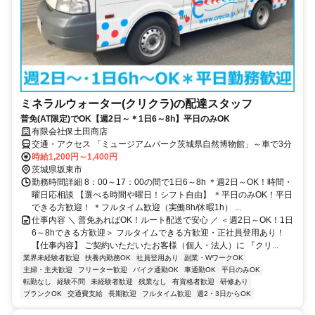
ミネラルウォーター(クリクラ)の配達スタッフ
普免(AT限定)でOK【週2日～＊1日6～8h】平日のみOK
有限会社保土田商店
交通・アクセス 「ミュージアムパーク茨城県自然博物館」～車で3分
時給1,200円～1,400円
茨城県坂東市
勤務時間詳細 8：00～17：00の間で1日6～8h ＊週2日～OK！時間・
曜日応相談 【選べる時間や曜日！シフト自由】 ＊平日のみOK！平日
できる方歓迎！ ＊フルタイム歓迎（実働8h/休暇1h） ...
仕事内容 ＼ 普免あればOK！ルート配送で安心 ／ ＜週2日～OK！1日
6～8hできる方歓迎＞ フルタイムできる方歓迎・正社員登用あり！
【仕事内容】 ご契約いただいたお客様（個人・法人）に 『クリ...
業界未経験者歓迎
扶養内勤務OK
社員登用あり
副業・WワークOK
主婦・主夫歓迎
フリーター歓迎
バイク通勤OK
車通勤OK
平日のみOK
転勤なし
経験不問
未経験者歓迎
残業なし
有資格者歓迎
研修あり
ブランクOK
交通費支給
長期歓迎
フルタイム歓迎
週2・3日からOK