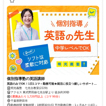
個別指導塾の英語講師
英語のみでOK！1日1コマ～勤務可能★就活に役立つ嬉しいサポートも
◎ミドル・シニアも活躍中
明光義塾 七光台教室(2229)
アクセス 東武野田線七光台駅より 徒歩約30秒
1業務あたり 1,720円以上（コマ 90分）
千葉県野田市
勤務時間 実働時間：1時間30分/日 平均勤務日数：1ヶ月あたり4日～