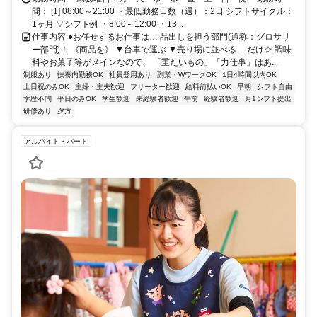
間： [1] 08:00～21:00 ・最低勤務日数（週）：2日 シフトサイクル：
1ヶ月 ▽シフト例 ・8:00～12:00 ・13...
仕事内容 ●お任せするお仕事は… 品出しを担う部門(通称：グロサリ
ー部門)！ 《商品を》 ▼台車で運ぶ ▼売り場に並べる …だけ☆ 調味
料やお菓子等がメインなので、 「重たいもの」「力仕事」はあ...
制服あり
扶養内勤務OK
社員登用あり
副業・WワークOK
1日4時間以内OK
土日祝のみOK
主婦・主夫歓迎
フリーター歓迎
給料前払いOK
早朝
シフト自由
学歴不問
平日のみOK
学生歓迎
未経験者歓迎
午前
経験者歓迎
月1シフト提出
研修あり
夕方
アルバイト・パート