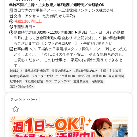
年齢不問／主婦・主夫歓迎／週3勤務／短時間／未経験OK
野田市内の大手菓子メーカー工場/常陽メンテナンス株式会社
交通・アクセス ｢七光台駅｣から車7分
時給1,200円以上
千葉県野田市
勤務時間詳細 08:00〜11:00(実働3h) ▶週3⽇（土・日・月）の勤務
※月によっては金曜出勤の場合あり ※上記以外に、午後の勤務時間
もございます◎ 【シフトの相談OK︕】 ・午前だけ働きたい...
仕事内容 ＼＼ 工場内の日常清掃スタッフ募集！ ／／ 「難しかったら
どうしよう…」 「久しぶりの仕事で不安…」 そんな気持ちの方も、
ご安心ください。 このお仕事は、 家庭のお掃除の延長でできる と
て...
制服あり
業界未経験者歓迎
扶養内勤務OK
1日4時間以内OK
主婦・主夫歓迎
60代も応募可
フリーター歓迎
バイク通勤OK
学歴不問
車通勤OK
固定時間制
経験不問
未経験者歓迎
午前
ブランクOK
交通費支給
長期歓迎
週2・3日からOK
アルバイト・パート