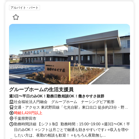
アルバイト・パート
グループホームの生活支援員
週3日〜平日のみOK！勤務日数相談OK！働きやすさ抜群
社会福祉法人円融会 グループホーム ナーシングピア船形
交通・アクセス 東武野田線「七光台駅」東口出口 徒歩約23分・野田
市まめバス（中ルート）「ゆめあぐり野田」バス停より徒歩3分
時給1,420円以上
千葉県野田市
勤務時間詳細 【シフト制】 勤務時間：15:00~19:00 ⭐週3日〜OK！平
日のみOK！ ⭐シフトは月ごとで融通も効きやすいです♪ ⭐収入を増や
したい方は、夜勤の相談も歓迎！ ⭐もちろん夜勤無し...