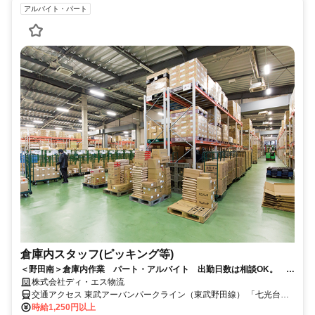
アルバイト・パート
倉庫内スタッフ(ピッキング等)
＜野田南＞倉庫内作業 パート・アルバイト 出勤日数は相談OK。 あ
なたらしい働き方で活躍しませんか？
株式会社ディ・エス物流
交通アクセス 東武アーバンパークライン（東武野田線） 「七光台
駅」より徒歩19分
時給1,250円以上