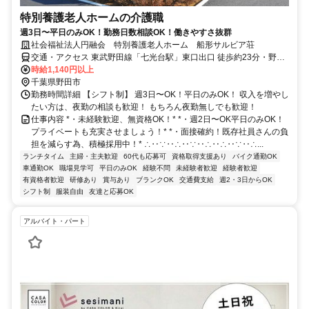
特別養護老人ホームの介護職
週3日〜平日のみOK！勤務日数相談OK！働きやすさ抜群
社会福祉法人円融会 特別養護老人ホーム 船形サルビア荘
交通・アクセス 東武野田線「七光台駅」東口出口 徒歩約23分・野田
市まめバス（中ルート）「ゆめあぐり野田」バス停より徒歩3分
時給1,140円以上
千葉県野田市
勤務時間詳細 【シフト制】 週3日〜OK！平日のみOK！ 収入を増やし
たい方は、夜勤の相談も歓迎！ もちろん夜勤無しでも歓迎！
仕事内容 *・未経験歓迎、無資格OK！* *・週2日〜OK平日のみOK！
プライベートも充実させましょう！* *・面接確約！既存社員さんの負
担を減らす為、積極採用中！* ∴‥∵‥∴‥∵‥∴‥∴‥∵‥∴...
ランチタイム
主婦・主夫歓迎
60代も応募可
資格取得支援あり
バイク通勤OK
車通勤OK
職場見学可
平日のみOK
経験不問
未経験者歓迎
経験者歓迎
有資格者歓迎
研修あり
賞与あり
ブランクOK
交通費支給
週2・3日からOK
シフト制
服装自由
友達と応募OK
アルバイト・パート