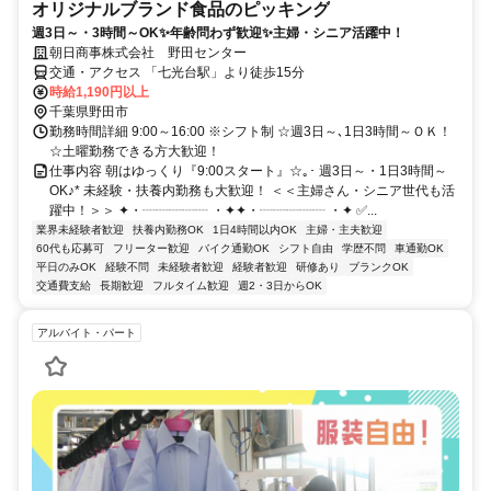
オリジナルブランド食品のピッキング
週3日～・3時間～OK✨年齢問わず歓迎✨主婦・シニア活躍中！
朝日商事株式会社 野田センター
交通・アクセス 「七光台駅」より徒歩15分
時給1,190円以上
千葉県野田市
勤務時間詳細 9:00～16:00 ※シフト制 ☆週3日～､1日3時間～ＯＫ！
☆土曜勤務できる方大歓迎！
仕事内容 朝はゆっくり『9:00スタート』☆｡･ 週3日～・1日3時間～
OK♪* 未経験・扶養内勤務も大歓迎！ ＜＜主婦さん・シニア世代も活
躍中！＞＞ ✦・┈┈┈┈┈ ・✦✦・┈┈┈┈┈ ・✦ ✅...
業界未経験者歓迎
扶養内勤務OK
1日4時間以内OK
主婦・主夫歓迎
60代も応募可
フリーター歓迎
バイク通勤OK
シフト自由
学歴不問
車通勤OK
平日のみOK
経験不問
未経験者歓迎
経験者歓迎
研修あり
ブランクOK
交通費支給
長期歓迎
フルタイム歓迎
週2・3日からOK
アルバイト・パート