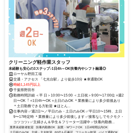
クリーニング軽作業スタッフ
未経験も安心の3ステップ♪1日4h～OK扶養内やシフト融通◎
ローヤル野田工場
交通・アクセス 「七光台駅」より徒歩10分 ★車通勤OK
時給1,145円以上
千葉県野田市
勤務時間詳細 ＜平 ⽇＞10:00〜15:00 ＜⼟⽇祝＞9:00〜17:00位 ⭐週2
⽇〜OK︕ ⭐1⽇4h〜OK ⭐⼟⽇のみOK ＊業務量により多少前後あり
＊⼟⽇勤務できる⽅歓迎 ★ほとん...
仕事内容 ✅週2⽇〜／平⽇のみ・⼟⽇のみOK ✅平⽇10〜15時、⼟⽇
9〜17時定時 ＊業務量により多少前後します ✅接客なしでモクモク・
コツコツ♪ ✅主婦さん＆学⽣＆フリーター活躍中 ✅扶養内勤務...
業界未経験者歓迎
扶養内勤務OK
副業・WワークOK
1日4時間以内OK
土日祝のみOK
主婦・主夫歓迎
60代も応募可
フリーター歓迎
バイク通勤OK