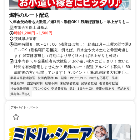
燃料のルート配送
＼年金受給者も大歓迎／週3日～勤務OK！残業ほぼ無し＋早上がりも
可！お小遣い稼ぎにピッタリです！
有限会社保土田商店
時給1,200円～1,500円
茨城県坂東市
勤務時間 8：00～17：00（残業ほぼ無し） 勤務は月～土曜の間で週3
日～OK（勤務曜日応相談） 例えば、月水金や火木土など希望考慮し
ます 残業ほぼ無し（時期により早く終われば早上がりも可能）
仕事内容 ＼年金受給者も大歓迎／ お小遣い稼ぎにピッタリ！ 空いた
時間を有効活用しませんか？ 燃料のルート配送 アルバイト募集！ 60
歳前後の方が活躍しています！ ▼ポイント 〇配送経験者大歓迎 〇...
業界未経験者歓迎
扶養内勤務OK
副業・WワークOK
60代も応募可
長期
車通勤OK
固定時間制
経験不問
未経験者歓迎
経験者歓迎
有資格者歓迎
社会保険完備
ブランクOK
交通費支給
週2・3日からOK
長期休暇あり
昇給あり
賞与年2回あり
アルバイト・パート