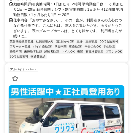
勤務時間詳細 実働時間：1日あたり12時間 平均勤務日数：1ヶ月あた
り1日 〜 20日 勤務形態：シフト制 実働時間：1日あたり12時間 平均
勤務日数：1ヶ月あたり1日 〜 20日
仕事内容 「おやすみなさい。」 その一言が、利用者さんの安心につ
ながる仕事です。 こんにちは。 求人をご覧いただき、ありがとうご
ざいます。 夜のグループホームは、とても静かです。 利用者さんが
眠りに...
業界未経験者歓迎
社員登用あり
週1日からOK
主婦・主夫歓迎
60代も応募可
フリーター歓迎
バイク通勤OK
学歴不問
車通勤OK
平日のみOK
学生歓迎
経験不問
未経験者歓迎
経験者歓迎
ネイルOK
夜間
有資格者歓迎
ブランクOK
70代も応募可
交通費支給
アルバイト・パート