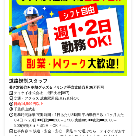
道路規制スタッフ
暑さ対策◎▶冷却グッズ＆ドリンク手当支給◎月36万円可
テイケイ株式会社 成田支社[097]
交通・アクセス 成東駅周辺/直行直帰OK
日給14,500円以上
千葉県山武市
勤務時間詳細 実働時間：1日あたり8時間 平均勤務日数：1ヶ月あた
り4日 〜 20日 ■■日勤■■8:00～17:00(実働8h) ■■夜勤■■20:00～
5:00(実働8h) ＊週1日～OK ＊土...
仕事内容 ✨ 快適・安全・安心・満足 ✨ で選ぶなら…テイケイがおす