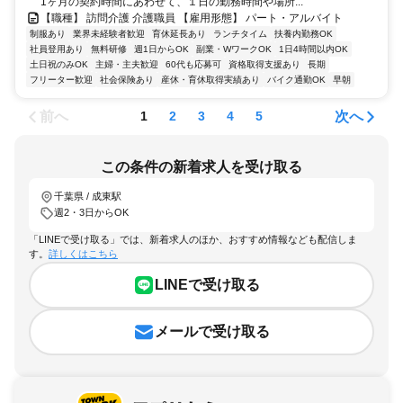
1ヶ月の契約時間にあわせて、１日の勤務時間や場所...
【職種】 訪問介護 介護職員 【雇用形態】 パート・アルバイト
制服あり
業界未経験者歓迎
育休延長あり
ランチタイム
扶養内勤務OK
社員登用あり
無料研修
週1日からOK
副業・WワークOK
1日4時間以内OK
土日祝のみOK
主婦・主夫歓迎
60代も応募可
資格取得支援あり
長期
フリーター歓迎
社会保険あり
産休・育休取得実績あり
バイク通勤OK
早朝
前へ
次へ
1
2
3
4
5
この条件の新着求人を受け取る
千葉県 / 成東駅
週2・3日からOK
「LINEで受け取る」では、新着求人のほか、おすすめ情報なども配信しま
す。
詳しくはこちら
LINEで受け取る
メールで受け取る