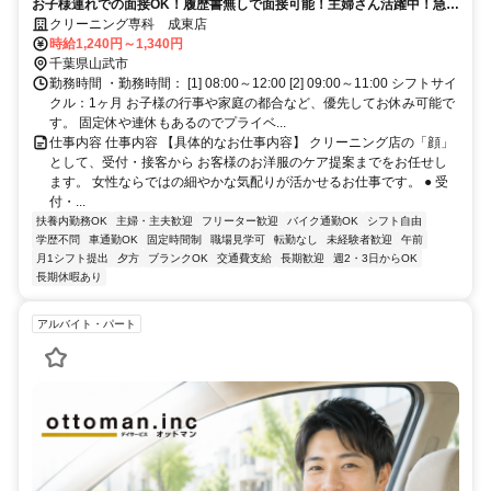
お子様連れでの面接OK！履歴書無しで面接可能！主婦さん活躍中！急な
体調不良もサポート体制万全！
クリーニング専科 成東店
時給1,240円～1,340円
千葉県山武市
勤務時間 ・勤務時間： [1] 08:00～12:00 [2] 09:00～11:00 シフトサイ
クル：1ヶ月 お子様の行事や家庭の都合など、優先してお休み可能で
す。 固定休や連休もあるのでプライベ...
仕事内容 仕事内容 【具体的なお仕事内容】 クリーニング店の「顔」
として、受付・接客から お客様のお洋服のケア提案までをお任せし
ます。 女性ならではの細やかな気配りが活かせるお仕事です。 ● 受
付・...
扶養内勤務OK
主婦・主夫歓迎
フリーター歓迎
バイク通勤OK
シフト自由
学歴不問
車通勤OK
固定時間制
職場見学可
転勤なし
未経験者歓迎
午前
月1シフト提出
夕方
ブランクOK
交通費支給
長期歓迎
週2・3日からOK
長期休暇あり
アルバイト・パート