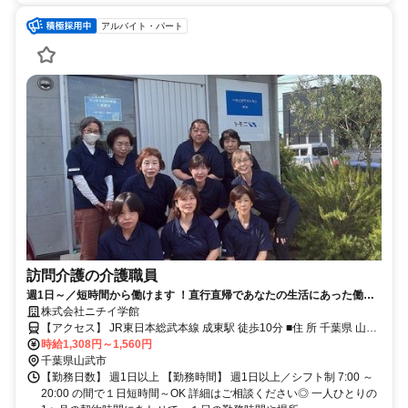
アルバイト・パート
訪問介護の介護職員
週1日～／短時間から働けます ！直行直帰であなたの生活にあった働き
方が魅力です。未経験の方も大歓迎！先輩社員が丁寧にサポートします
株式会社ニチイ学館
ので安心して働けます。 ご利用者様の在宅の生活 を支える訪問介護員
【アクセス】 JR東日本総武本線 成東駅 徒歩10分 ■住 所 千葉県 山武
（ホームヘルパー）のお仕事です。
時給1,308円～1,560円
市 殿台282-6 ■アクセス JR東日本総武本線 成東駅 徒歩10分
千葉県山武市
【勤務日数】 週1日以上 【勤務時間】 週1日以上／シフト制 7:00 ～
20:00 の間で１日短時間～OK 詳細はご相談ください◎ 一人ひとりの