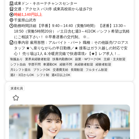
成東ドン・キホーテチャンスセンター
交通・アクセス バス停 成東高校前から徒歩7分
時給1,140円以上
千葉県山武市
勤務時間詳細 【早番】9:40～14:40（実働5時間） 【遅番】13:30～
18:50（実働5時間20分） ✅土日含む週3～4日OK ✅シフト希望は気軽
にご相談下さい！ ※早番遅番の交代制。 ※...
仕事内容 雇用形態：アルバイト・パート 職種：その他販売/フロアス
タッフ ★＼座りながらの半日勤務／★ 接客はガラス越しの対応で安
心！ 売り場は1人 & 冷暖房完備で快適環境♪ 【★】レア求人！...
制服あり
業界未経験者歓迎
扶養内勤務OK
副業・WワークOK
主婦・主夫歓迎
シフト自由
学歴不問
車通勤OK
経験不問
未経験者歓迎
経験者歓迎
月1シフト提出
ブランクOK
交通費支給
長期歓迎
フルタイム歓迎
週2・3日からOK
シフト制
週4日以上OK
派遣社員