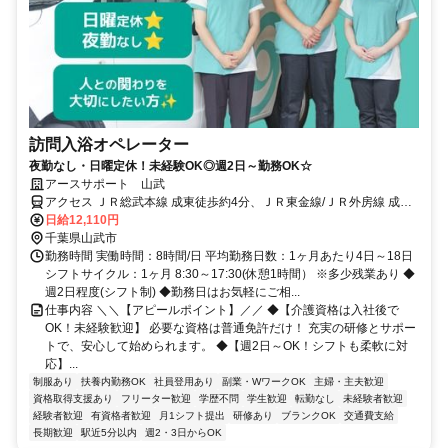
訪問入浴オペレーター
夜勤なし・日曜定休！未経験OK◎週2日～勤務OK☆
アースサポート 山武
アクセス ＪＲ総武本線 成東徒歩約4分、ＪＲ東金線/ＪＲ外房線 成東
徒歩約4分、ＪＲ東金線/ＪＲ外房線 求名出入口2徒歩約48分
日給12,110円
千葉県山武市
勤務時間 実働時間：8時間/日 平均勤務日数：1ヶ月あたり4日～18日
シフトサイクル：1ヶ月 8:30～17:30(休憩1時間） ※多少残業あり ◆
週2日程度(シフト制) ◆勤務日はお気軽にご相...
仕事内容 ＼＼【アピールポイント】／／ ◆【介護資格は入社後で
OK！未経験歓迎】 必要な資格は普通免許だけ！ 充実の研修とサポー
トで、安心して始められます。 ◆【週2日～OK！シフトも柔軟に対
応】...
制服あり
扶養内勤務OK
社員登用あり
副業・WワークOK
主婦・主夫歓迎
資格取得支援あり
フリーター歓迎
学歴不問
学生歓迎
転勤なし
未経験者歓迎
経験者歓迎
有資格者歓迎
月1シフト提出
研修あり
ブランクOK
交通費支給
長期歓迎
駅近5分以内
週2・3日からOK