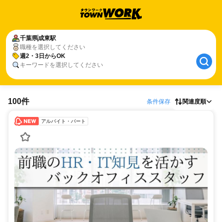
千葉県
成東駅
職種を選択してください
週2・3日からOK
キーワードを選択してください
100件
条件保存
関連度順
アルバイト・パート