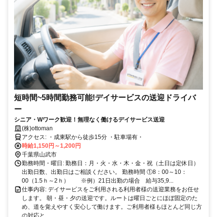
短時間~5時間勤務可能!デイサービスの送迎ドライバ
ー
シニア・Wワーク歓迎！無理なく働けるデイサービス送迎
(株)ottoman
アクセス: ・成東駅から徒歩15分 ・駐車場有・
時給1,150円～1,200円
千葉県山武市
勤務時間・曜日: 勤務日：月・火・水・木・金・祝（土日は定休日）
出勤日数、出勤日はご相談ください。 勤務時間 ①8：00～10：
00（1.5ｈ～2ｈ） ※例）21日出勤の場合 給与35,9...
仕事内容: デイサービスをご利用される利用者様の送迎業務をお任せ
します。 朝・昼・夕の送迎です。ルートは曜日ごとにほぼ固定のた
め、道を覚えやすく安心して働けます。ご利用者様もほとんど同じ方
の対応と...