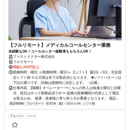
【フルリモート】メディカルコールセンター業務
未経験もOK！コールセンター経験者ももちろんOK！
ファストドクター株式会社
フルリモート
時給1,300円以上
勤務時間・曜日: ≪勤務時間・曜日≫ 【シフト】 週2日～5日：完全固
定シフト制 ※土日祝は全て出勤必須となります。ㅤ ■シフトパターンは
下記の通りです。詳細は面接時に決定します。 （記載...
仕事内容: 【職種】オペレーター <<こちらの求人は毎週土曜日と日曜
日、祝日はすべて勤務必須です>> 提携の医療機関の代表として電話
を取るため、 接遇・患者様に寄り添う力が重要となります。 電話...
固定時間制
フルリモート
在宅OK
週2・3日からOK
シフト制
アルバイト・パート