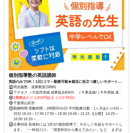
個別指導塾の英語講師
英語のみでOK！1日1コマ～勤務可能★就活に役立つ嬉しいサポートも
◎ミドル・シニアも活躍中
明光義塾 成東教室(3888)
アクセス ＪＲ総武本線 成東徒歩約6分、ＪＲ東金線/ＪＲ外房線 成東
徒歩約6分、ＪＲ東金線/ＪＲ外房線 求名出入口2徒歩約46分
1業務あたり 1,810円以上（コマ 95分）
千葉県山武市
勤務時間 実働時間：1時間35分/日 平均勤務日数：1ヶ月あたり4日～
20日 16:10～17:45 17:55～19:30 19:40～21:15 【土曜】 14:25～
16:00 16:10～...
仕事内容 具体的には 1対3の個別指導で、やさしく生徒をサポートし
ます。 「一科目だけ」「得意科目から教えてみたい」など、 まずは