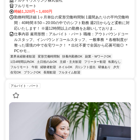
アルティウスリンク株式会社
フルリモート
時給1,320円～1,400円
勤務時間詳細 1ヶ月単位の変形労働時間制 1週間あたりの平均労働時
間：40時間 8:50～20:00の中でのシフト勤務 週2日からなど柔軟に対
応いたします！ ※週12時間以上の勤務をお願いしておりま...
仕事内容 雇用形態：アルバイト・パート 職種：アウトバウンドコー
ルスタッフ、インバウンドコールスタッフ、一般事務 ＊各種制度が
整った環境の中で在宅ワーク！ ＊出社不要で全国から応募可能◎ ＊
PCやモ...
業界未経験者歓迎
変形労働時間制
扶養内勤務OK
副業・WワークOK
1日4時間以内OK
土日祝のみOK
主婦・主夫歓迎
フリーター歓迎
転勤なし
フルリモート
午前
経験者歓迎
ネイルOK
月1シフト提出
研修あり
夕方
在宅OK
ブランクOK
長期歓迎
フルタイム歓迎
アルバイト・パート