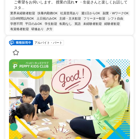
ご希望をお伺いします。 授業の流れ▼ ・生徒さんと楽しくお話して
スタ...
業界未経験者歓迎
扶養内勤務OK
社員登用あり
週1日からOK
副業・WワークOK
1日4時間以内OK
土日祝のみOK
主婦・主夫歓迎
フリーター歓迎
シフト自由
学歴不問
平日のみOK
学生歓迎
転勤なし
英語
未経験者歓迎
経験者歓迎
有資格者歓迎
研修あり
夕方
アルバイト・パート