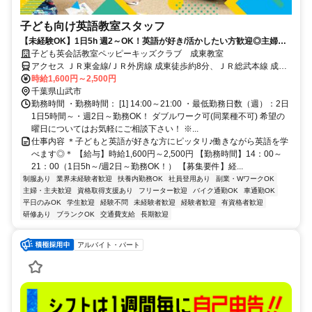
子ども向け英語教室スタッフ
【未経験OK】1日5h 週2～OK！英語が好き/活かしたい方歓迎◎主婦
(夫)/学生も活躍中！
子ども英会話教室ペッピーキッズクラブ 成東教室
アクセス ＪＲ東金線/ＪＲ外房線 成東徒歩約8分、ＪＲ総武本線 成東
徒歩約8分 JR総武本線「成東駅」より徒歩8分 ／近隣教室への勤務も
時給1,600円～2,500円
応相談 ※屋内禁煙
千葉県山武市
勤務時間 ・勤務時間： [1] 14:00～21:00 ・最低勤務日数（週）：2日
1日5時間～・週2日～勤務OK！ ダブルワーク可(同業種不可) 希望の
曜日についてはお気軽にご相談下さい！ ※...
仕事内容 ＊子どもと英語が好きな方にピッタリ♪働きながら英語を学
べます◎＊ 【給与】時給1,600円～2,500円 【勤務時間】14：00～
21：00（1日5h～/週2日～勤務OK！） 【募集要件】経...
制服あり
業界未経験者歓迎
扶養内勤務OK
社員登用あり
副業・WワークOK
主婦・主夫歓迎
資格取得支援あり
フリーター歓迎
バイク通勤OK
車通勤OK
平日のみOK
学生歓迎
経験不問
未経験者歓迎
経験者歓迎
有資格者歓迎
研修あり
ブランクOK
交通費支給
長期歓迎
アルバイト・パート