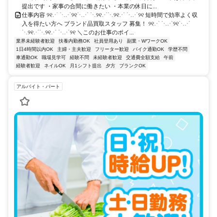
提出です ・家事の合間に働きたい ・本業の休日に...
仕事内容 ୨୧⋰ ⋱⋰୨୧⋱⋰ ⋱୨୧⋰⋱୨୧⋰ ⋱⋰୨୧ 短時間で効率よく収
入を得たい方へ ブランド品買取スタッフ 募集！ ୨୧⋰ ⋱⋰୨୧⋱⋰
⋱୨୧⋰⋱୨୧⋰ ⋱⋰୨୧ ＼このお仕事のポイ...
業界未経験者歓迎
扶養内勤務OK
社員登用あり
副業・WワークOK
1日4時間以内OK
主婦・主夫歓迎
フリーター歓迎
バイク通勤OK
学歴不問
車通勤OK
職場見学可
経験不問
未経験者歓迎
交通費全額支給
午前
経験者歓迎
ネイルOK
月1シフト提出
夕方
ブランクOK
アルバイト・パート