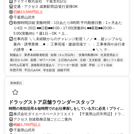
テイケイ株式会社 千葉支社[21]
交通・アクセス 成東駅周辺/直行直帰OK
日給13,500円以上
千葉県山武市
勤務時間詳細 実働時間：1日あたり8時間 平均勤務日数：1ヶ月あた
り4日 〜 20日 ■■日勤■■8:00～17:00(実働8h) ■■夜勤■■20:00～
5:00(実働8h) ＊週1日～OK ＊土...
仕事内容 ＼＼未経験からのチャレンジ歓迎！／／ ■… 超シンプルな
案内・誘導業務 …■ ： 工事現場・建築現場で ： ： 工事車両や歩行者
の誘導 ： ■……………………………………………■ ＼＼ テ...
制服あり
業界未経験者歓迎
短期（3ヵ月以内）
扶養内勤務OK
社員登用あり
週1日からOK
副業・WワークOK
土日祝のみOK
主婦・主夫歓迎
週1シフト提出
60代も応募可
資格取得支援あり
フリーター歓迎
短期
早朝
シフト自由
学歴不問
平日のみOK
学生歓迎
経験不問
業務委託
ドラッグストア店舗ラウンダースタッフ
時間の有効活用＆短時間でのお仕事探しをしている方に必見！プライベ
ート重視のお仕事！
株式会社ダイエースペースクリエイト 【千葉県山武市周辺】ドラッ
グストア店舗ラウンダー(化粧品など)
アクセス 別途勤務店舗ごとにご案内
時給1,700円以上
千葉県山武市