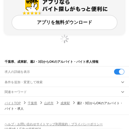
アプリを無料ダウンロード
千葉県、成東駅、週2・3日からOKのアルバイト・バイト求人情報
求人の詳細を表示
条件を追加・変更して検索
市区町村を追加・変更
関連キーワード
完全在宅ワーク 全国
シール貼り 在宅
現在地周辺
ガチャガチャ
犬カフェ
千葉県
駅を追加・変更
バイトTOP
千葉県
山武市
成東駅
週2・3日からOKのアルバイト・
千葉県
すべて
バイト・求人
千葉市
すべて
職種を追加・変更
JR武蔵野線
中央区
花見川区
稲毛区
若葉区
緑区
美浜区
南流山駅
新松戸駅
新八柱駅
東松戸駅
市川大野駅
船橋法典駅
西船橋駅
飲食・フードサービス
銚子市
市川市
船橋市
館山市
木更津市
松戸市
野田市
茂原市
成田市
佐倉市
東金市
特徴を追加・変更
飲食・フードサービス
すべて
ヘルプ・お問い合わせ
サイトマップ
利用規約・プライバシーポリシー
JR中央・総武線
旭市
習志野市
柏市
勝浦市
市原市
流山市
八千代市
我孫子市
鴨川市
鎌ケ谷市
ホールスタッフ
キッチンスタッフ
皿洗い・洗い場
精肉・鮮魚加工
給食調理
人気