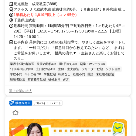
も安心の研修あり！週1日からOK
明光義塾 成東教室(3888)
アクセス ＪＲ総武本線 成東徒歩約6分、ＪＲ東金線/ＪＲ外房線 成東
徒歩約6分、ＪＲ東金線/ＪＲ外房線 求名出入口2徒歩約46分
1業務あたり 1,810円以上（コマ 95分）
千葉県山武市
勤務時間 実働時間：1時間35分/日 平均勤務日数：1ヶ月あたり4日～
20日 【平日】 16:10～17:45 17:55～19:30 19:40～21:15 【土曜】
14:25～16:00 1...
仕事内容 具体的には 1対3の個別指導で、やさしく生徒をサポートし
ます。 「一科目だけ」「得意科目から教えてみたい」など、 まずは
ご希望をお伺いします。 授業の流れ▼ ・生徒さんと楽しくお話して
スタ...
業界未経験者歓迎
扶養内勤務OK
週1日からOK
副業・WワークOK
1日4時間以内OK
土日祝のみOK
主婦・主夫歓迎
フリーター歓迎
シフト自由
学歴不問
平日のみOK
学生歓迎
転勤なし
経験不問
英語
未経験者歓迎
経験者歓迎
有資格者歓迎
研修あり
夕方
同じ企業の求人
アルバイト・パート