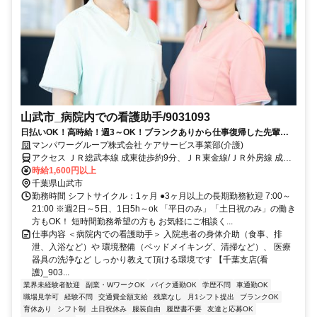
山武市_病院内での看護助手/9031093
日払いOK！高時給！週3～OK！ブランクありから仕事復帰した先輩や
ミドル世代も多数活躍中♪
マンパワーグループ株式会社 ケアサービス事業部(介護)
アクセス ＪＲ総武本線 成東徒歩約9分、ＪＲ東金線/ＪＲ外房線 成東
徒歩約9分、ＪＲ東金線/ＪＲ外房線 求名出入口2徒歩約42分 車・バイ
時給1,600円以上
ク通勤OK（派遣先による）
千葉県山武市
勤務時間 シフトサイクル：1ヶ月 ●3ヶ月以上の長期勤務歓迎 7:00～
21:00 ※週2日～5日、1日5h～ok 「平日のみ」「土日祝のみ」の働き
方もOK！ 短時間勤務希望の方も お気軽にご相談く...
仕事内容 ＜病院内での看護助手＞ 入院患者の身体介助（食事、排
泄、入浴など）や 環境整備（ベッドメイキング、清掃など）、 医療
器具の洗浄など しっかり教えて頂ける環境です 【千葉支店(看
護)_903...
業界未経験者歓迎
副業・WワークOK
バイク通勤OK
学歴不問
車通勤OK
職場見学可
経験不問
交通費全額支給
残業なし
月1シフト提出
ブランクOK
育休あり
シフト制
土日祝休み
服装自由
履歴書不要
友達と応募OK