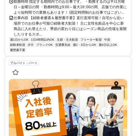
勤務時間 指定する期間内でのお仕事です。 ・勤務するのは平日月曜
日～金曜日の間 ・勤務時間は9:00～最大18::00の間、店舗での作業に
より短時間での業務もあります！ (固定時間制のお仕事ではござい...
仕事内容 【経験者優遇＆履歴書不要】直行直帰可能！自宅から近い
場所でのお仕事が可能◎経験者大歓迎！ 主に女性化粧品を中心に新
商品に入れ替えたり、季節の変わり目にはシーズン商品の売場を展開
したりするスポ...
週1日からOK
1日4時間以内OK
主婦・主夫歓迎
フリーター歓迎
午前
経験者歓迎
夕方
ブランクOK
交通費支給
週2・3日からOK
週4日以上OK
履歴書不要
アルバイト・パート