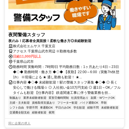
夜間警備スタッフ
夜のみ！応募者全員面接！柔軟な働き方◎未経験歓迎
株式会社エムサス 千葉支店
アクセス 千葉県山武市周辺 ※勤務地多数
日給11,000円以上
千葉県山武市
勤務時間 実働時間：7時間/日 平均勤務日数：1ヶ月あたり4日～23日
◆◇◆ 勤務時間・働き方 ◆◇◆ 【夜勤】22:00～6:00（実働7h/休憩
1h） ※現場による ★ 通し勤務も歓迎！ ★...
仕事内容 ◆◇◆ 未経験歓迎！駅の警備スタッフ募集 ◆◇◆ ◎ 長く
安心して働ける職場☆ ◎ 入社祝い金10万円支給 ◎ 週1日～OK／フル
タイムも歓迎 【仕事内容】 鉄道関連工事に伴う警備業務を担...
制服あり
業界未経験者歓迎
変形労働時間制
社員登用あり
副業・WワークOK
主婦・主夫歓迎
資格取得支援あり
フリーター歓迎
バイク通勤OK
早朝
シフト自由
学歴不問
車通勤OK
平日のみOK
学生歓迎
経験不問
未経験者歓迎
交通費全額支給
経験者歓迎
夜間
同じ企業の求人