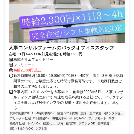
人事コンサルファームのバックオフィススタッフ
在宅・1日3-4h！HR知見を活かし時給2300円！
株式会社エフェクトリー
フルリモート
時給2,300円以上
勤務時間詳細 10:00～19:00の間で1日3～4時間、週2～3日 ※上記時
間帯の中で、ご希望に応じた時間で勤務可能です。 ※勤務日数はご
相談の上で決定しましょう。
仕事内容 コアメンバーを大募集中！ 創業は2023年5月。 人事コンサ
ルティング領域において 急速な成長を続ける当社にて、 バックオフ
ィス全般および対外インフラの 整備・運用をお任せします。 単な
る...
扶養内勤務OK
1日4時間以内OK
隔週シフト提出
主婦・主夫歓迎
週1シフト提出
フリーター歓迎
即日勤務OK
職場見学可
平日のみOK
フルリモート
午前
経験者歓迎
ネイルOK
残業なし
夕方
在宅OK
ブランクOK
長期歓迎
週2・3日からOK
シフト制