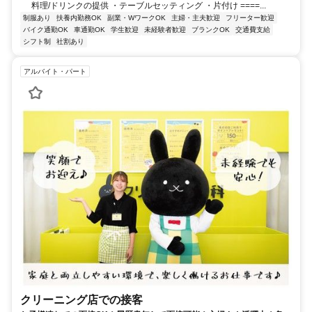
料理/ドリンクの提供 ・テーブルセッティング ・片付け ====...
制服あり
扶養内勤務OK
副業・WワークOK
主婦・主夫歓迎
フリーター歓迎
バイク通勤OK
車通勤OK
学生歓迎
未経験者歓迎
ブランクOK
交通費支給
シフト制
社割あり
アルバイト・パート
クリーニング店での接客