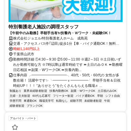
特別養護老人施設の調理スタッフ
【午前中のみ勤務】早朝手当有✨扶養内・Ｗワーク・未経験OK！
株式会社ジョエル/特別養護老人ホーム 成島苑
交通・アクセス バス停｢辺田｣徒歩1分【車・バイク通勤OK！無料駐
車場あり✨】交通費規定支給
時給1,140円以上
千葉県山武市
勤務時間詳細 ①4:30～9:30 ②5:00～11:00 ※週2～3日 ※土日祝いず
れか勤務可能な方 ※7時以降は通常時給です ⏩土日のみＯＫ ⏩勤務曜
日応相談 ⏩副業・WワークOK ⏩扶養内勤...
仕事内容 ╭━━━━━━━━━━╮ 40代・50代・60代の 女性が多
数在籍！ 活躍中です✨ ╰━━━━ｖ━━━━━╯ 早朝手当有＆日祝
時給UP！！！ “ありがとう”をたくさんもらえる職場♬ ...
制服あり
業界未経験者歓迎
扶養内勤務OK
副業・WワークOK
土日祝のみOK
主婦・主夫歓迎
60代も応募可
フリーター歓迎
バイク通勤OK
早朝
シフト自由
学歴不問
車通勤OK
職場見学可
転勤なし
経験不問
未経験者歓迎
午前
経験者歓迎
ブランクOK
アルバイト・パート