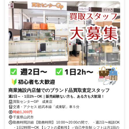
商業施設内店舗でのブランド品買取査定スタッフ
週2日～・1日2h～OK｜販売経験ない方も、ある方も大歓迎！
買取センターGP 成東店
交通・アクセス 総武本線「成東駅」車５分
時給1,300円
千葉県山武市
勤務時間詳細 【勤務時間】 10:00〜20:00の間で、 ・週2日〜相談OK
・1日2時間〜OK 【シフトの柔軟性】 ✅自己申告制 シフトは月1回の