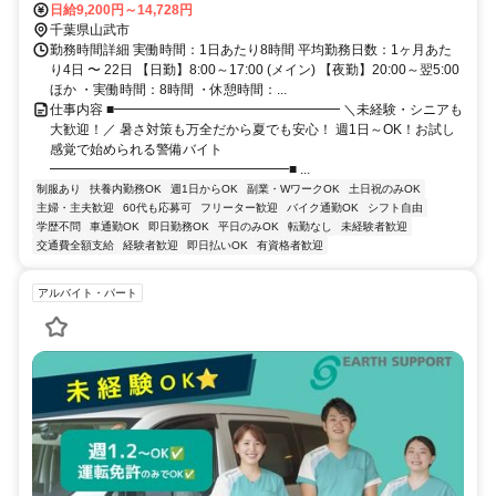
交通費は別途全額支給）※他、成田市、佐倉市、匝瑳市、東金市な
日給9,200円～14,728円
ど、通える範囲の現場での勤務も可能です。
千葉県山武市
勤務時間詳細 実働時間：1日あたり8時間 平均勤務日数：1ヶ月あた
り4日 〜 22日 【日勤】8:00～17:00 (メイン) 【夜勤】20:00～翌5:00
ほか ・実働時間：8時間 ・休憩時間：...
仕事内容 ■━━━━━━━━━━━━━━━━━ ＼未経験・シニアも
大歓迎！／ 暑さ対策も万全だから夏でも安心！ 週1日～OK！お試し
感覚で始められる警備バイト
━━━━━━━━━━━━━━━━━━■ ...
制服あり
扶養内勤務OK
週1日からOK
副業・WワークOK
土日祝のみOK
主婦・主夫歓迎
60代も応募可
フリーター歓迎
バイク通勤OK
シフト自由
学歴不問
車通勤OK
即日勤務OK
平日のみOK
転勤なし
未経験者歓迎
交通費全額支給
経験者歓迎
即日払いOK
有資格者歓迎
アルバイト・パート