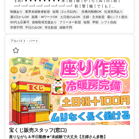
すめ♪ ▼ ▼ ▼ ▼ ▼ ▼ ▼ ▼ 未┃経┃験┃か┃ら┃高┃日┃給┃
━┛━┛━┛━┛━┛━┛━┛━┛ 初┃警┃備┃で┃も┃...
制服あり
業界未経験者歓迎
短期（3ヵ月以内）
扶養内勤務OK
社員登用あり
週1日からOK
副業・WワークOK
土日祝のみOK
主婦・主夫歓迎
週1シフト提出
60代も応募可
資格取得支援あり
フリーター歓迎
短期
早朝
シフト自由
学歴不問
平日のみOK
学生歓迎
経験不問
アルバイト・パート
宝くじ販売スタッフ(窓口)
座りながら＆半日勤務★*未経験で大丈夫【主婦さん多数】