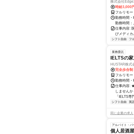
株式会社Edge
時給3,00
フルリモー
勤務時間・
勤務時間：
仕事内容:
びメディカル
シフト自由
フ
業務委託
IELTSの
HUSTAR株式
完全歩合制
フルリモー
勤務時間・曜
仕事内容:
しませんか
「IELTS
シフト自由
英
同じ企業の求人
アルバイト・パ
個人居酒