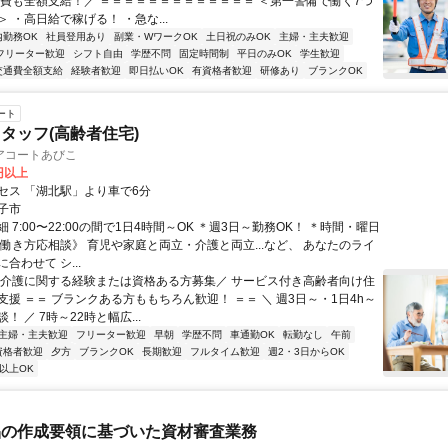
通費も全額支給！／ ＝＝＝＝＝＝＝＝＝＝＝＝＝ ＜第一警備で働く7つ
 ・高日給で稼げる！ ・急な...
内勤務OK
社員登用あり
副業・WワークOK
土日祝のみOK
主婦・主夫歓迎
フリーター歓迎
シフト自由
学歴不問
固定時間制
平日のみOK
学生歓迎
交通費全額支給
経験者歓迎
即日払いOK
有資格者歓迎
研修あり
ブランクOK
ート
タッフ(高齢者住宅)
アコートあびこ
0円以上
セス 「湖北駅」より車で6分
子市
 7:00〜22:00の間で1日4時間～OK ＊週3日～勤務OK！ ＊時間・曜日
《働き方応相談》 育児や家庭と両立・介護と両立...など、 あなたのライ
合わせて シ...
＼介護に関する経験または資格ある方募集／ サービス付き高齢者向け住
援 ＝＝ ブランクある方ももちろん歓迎！ ＝＝ ＼ 週3日～・1日4h～
！ ／ 7時～22時と幅広...
主婦・主夫歓迎
フリーター歓迎
早朝
学歴不問
車通勤OK
転勤なし
午前
資格者歓迎
夕方
ブランクOK
長期歓迎
フルタイム歓迎
週2・3日からOK
以上OK
品の作成要領に基づいた資材審査業務