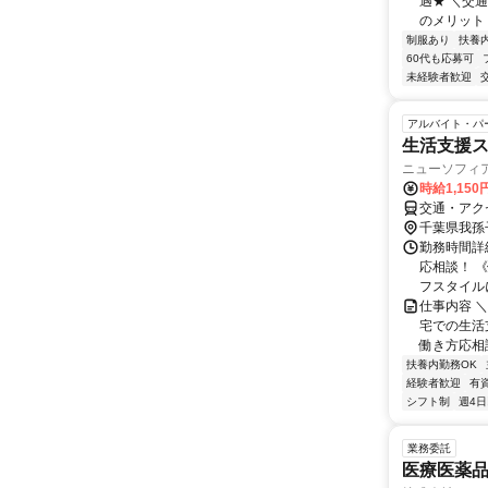
遇★ ＼交
のメリット＞
制服あり
扶養
60代も応募可
未経験者歓迎
アルバイト・パ
生活支援ス
ニューソフィ
時給1,15
交通・アク
千葉県我孫
勤務時間詳細
応相談！ 
フスタイルに
仕事内容 
宅での生活支
働き方応相談
扶養内勤務OK
経験者歓迎
有
シフト制
週4日
業務委託
医療医薬