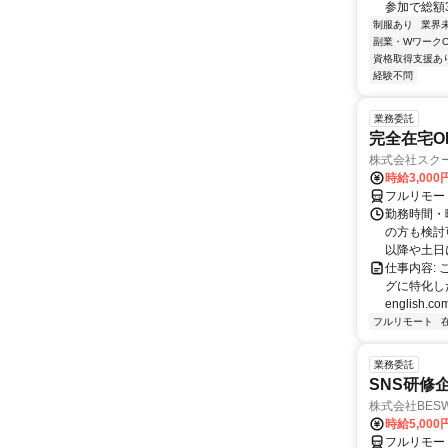
参加で総額3万
制服あり
業界
副業・WワークO
資格取得支援あ
経験不問
業務委託
完全在宅O
株式会社スク
時給3,000
フルリモー
勤務時間・
の方も検討
以降や土日に
仕事内容:
グに特化した英
english.com
フルリモート
業務委託
SNS研修
株式会社BES
時給5,000
フルリモー