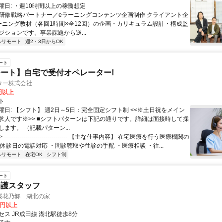
曜日: ・週10時間以上の稼働想定
 ■研修戦略パートナー／eラーニングコンテンツ企画制作 クライアント企
ーニング教材（各回1時間×全12回）の企画・カリキュラム設計・構成監
ジションです。事業課題から逆...
ルリモート
週2・3日からOK
ート
ート】自宅で受付オペレーター!
ター株式会社
0円以上
ト
曜日: 【シフト】 週2日～5日：完全固定シフト制 <<※土日祝をメイン
求人です※>> ■シフトパターンは下記の通りです。詳細は面接時して採
ます。 （記載パターン...
 -------------------------------- 【主な仕事内容】 在宅医療を行う医療機関の
休診日の電話対応 ・問診聴取や往診の手配 ・医療相談 ・往...
ルリモート
在宅OK
シフト制
ート
介護スタッフ
桜花乃郷 湖北の家
0円以上
ス JR成田線 湖北駅徒歩8分