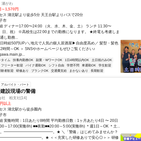
 瀬がわ
円～1,570円
セス 湖北駅より徒歩5分 天王台駅よりバスで20分
子市
 ディナー17:00〜24:00 （火、水、木、金、土） ランチ 11:30〜
（土、日、祝） ※高校生は22:00までの勤務になります。 ★終電も考慮しま
通し勤務...
土日時給50円UP♪＼地元で人気の個人居酒屋▶自由度高め／ 髪型・髪色
日2時間～OK ＞ SNSやホームページもぜひご覧ください♪
gawa.main.jp...
チタイム
扶養内勤務OK
副業・WワークOK
1日4時間以内OK
土日祝のみOK
フリーター歓迎
バイク通勤OK
シフト自由
学歴不問
車通勤OK
学生歓迎
経験者歓迎
研修あり
ブランクOK
交通費支給
まかないあり
長期歓迎
アルバイト・パート
や建設現場の警備
社 柏支社[14]
0円以上
セス 湖北駅から徒歩圏内
子市
 実働時間：1日あたり8時間 平均勤務日数：1ヶ月あたり4日 〜 20日
00～17:00(実働8h) ■■夜勤■■20:00～5:00(実働8h) ＊週1日～OK ＊土...
★。━━━━━━━━━━━━━。★ ＼「警備」はじめてみませんか？
━━━━━━━━━━━━。★ ＜＜充実した研修ありで安心◎＞＞ 研修