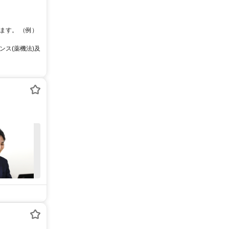
ます。 （例）
ス(薬機法)及