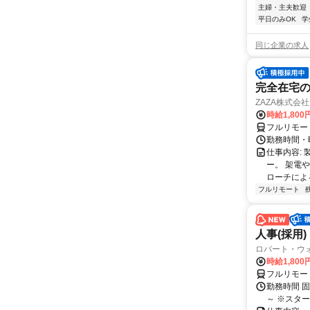
主婦・主夫歓迎
平日のみOK
学
同じ企業の求人
完全在宅の
ZAZA株式会社
時給1,800
フルリモー
勤務時間・
仕事内容: 
ー。 架電
ローチによる
フルリモート
人事(採用)
ロバート・ウ
時給1,80
フルリモー
勤務時間 
～ ※スタ