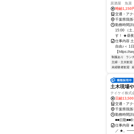
居酒屋 魚菜
時給1,150
交通・アク
千葉県我孫
勤務時間詳細
15:00 
す！ ★昼夜
仕事内容 
自由♪＜ 1
【https://se
制服あり
ラン
主婦・主夫歓迎
未経験者歓迎
土木現場
テイケイ株式会
日給13,50
交通・アク
千葉県我孫
勤務時間詳細
■■日勤■■8:
仕事内容 
／ ★。━