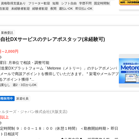
資格取得支援あり
フリーター歓迎
短期
シフト自由
学歴不問
固定時間制
生歓迎
未経験者歓迎
経験者歓迎
夜間
週払いOK
即日払いOK
業務委託
自社DXサービスのテレアポスタッフ(未経験可)
円～2,000円
ト
曜日: 月単位で相談・調整可能
製造業DXプラットフォーム「Metoree（メトリー）」のテレアポメンバ
やメールで商談アポイントを獲得していただきます。 * 架電やメールアプ
アポイント獲得 *...
残業なし
週2・3日からOK
派遣社員
ォルターズ・ジャパン株式会社(大阪支店)
0円以上
ト
固定時間制 ９：００～１８：００（休憩１時間） ＜勤務開始時期＞ 即日
ート日相談可