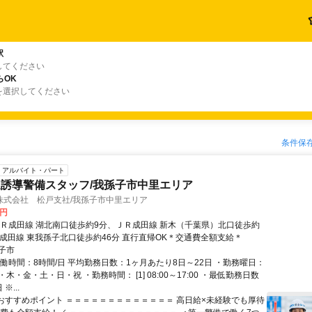
駅
してください
らOK
を選択してください
条件保
アルバイト・パート
誘導警備スタッフ/我孫子市中里エリア
株式会社 松戸支社/我孫子市中里エリア
0円
ＪＲ成田線 湖北南口徒歩約9分、ＪＲ成田線 新木（千葉県）北口徒歩約
Ｒ成田線 東我孫子北口徒歩約46分 直行直帰OK＊交通費全額支給＊
子市
実働時間：8時間/日 平均勤務日数：1ヶ月あたり8日～22日 ・勤務曜日：
木・金・土・日・祝 ・勤務時間： [1] 08:00～17:00 ・最低勤務日数
※...
■おすすめポイント ＝＝＝＝＝＝＝＝＝＝＝＝＝ 高日給×未経験でも厚待