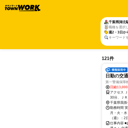
千葉県
湖北
職種を選択
週2・3日か
キーワード
121件
日勤の交通
第一警備保障
日給13,00
アクセス 
30分、Ｊ
千葉県我孫
勤務時間 
月・火・水・
（週）：2日 
仕事内容 