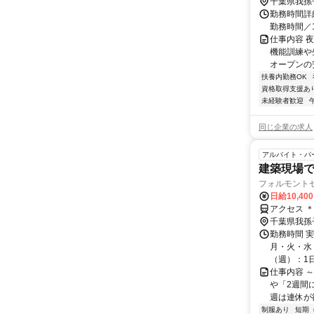
千葉県我孫
勤務時間詳細
勤務時間／1
仕事内容 
機能訓練や
オープンの安
扶養内勤務OK
資格取得支援あ
未経験者歓迎
同じ企業の求人
アルバイト・パ
建築現場
フォルモント
日給10,40
アクセス 
千葉県我孫
勤務時間 
月・火・水・
（週）：1日 
仕事内容 
や「2週間
週は連休が欲
制服あり
短期