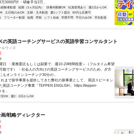
3000円!! ・研修手当3万...
未経験者歓迎
短期（3ヵ月以内）
扶養内勤務OK
社員登用あり
週1日からOK
K
土日祝のみOK
主婦・主夫歓迎
週1シフト提出
60代も応募可
り
フリーター歓迎
短期
早朝
シフト自由
学歴不問
平日のみOK
学生歓迎
Kの英語コーチングサービスの英語学習コンサルタント
ールウィズ
円
ト
曜日: ・業務委託もしくは副業で、週10-20時間程度～（フルタイム希望
可能です） ・社会人の方向けの英語コーチングサービスのため、夕方
もオンラインコーチング30分の...
 これまで留学事業を提供してきた弊社の新事業として、 英語スピーキン
語コーチング事業「TEPPEN ENGLISH」 https://teppen-
 を...
在宅OK
週2・3日からOK
企画/戦略ディレクター
W
円
ト