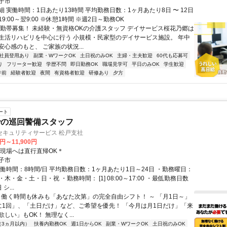
子市
 実働時間：1日あたり13時間 平均勤務日数：1ヶ月あたり8日 〜 12日
9:00～翌9:00 ※休憩1時間 ※週2日～勤務OK
夜勤帯募集！ 未経験・無資格OKの介護スタッフ デイサービス桜花乃郷は
生活リハビリを中心に行う 小規模・民家型のデイサービス施設。 年中
心感のもと、 ご家族の状況...
社員登用あり
副業・WワークOK
土日祝のみOK
主婦・主夫歓迎
60代も応募可
り
フリーター歓迎
学歴不問
即日勤務OK
職場見学可
平日のみOK
学生歓迎
午前
経験者歓迎
夜間
有資格者歓迎
研修あり
夕方
ート
での巡回警備スタッフ
セキュリティサービス 松戸支社
0円～11,900円
＊現場へは直行直帰OK＊
子市
実働時間：8時間/日 平均勤務日数：1ヶ月あたり1日～24日 ・勤務曜日：
木・金・土・日・祝 ・勤務時間： [1] 08:00～17:00 ・最低勤務日数
シ...
～ 働く時間も休みも「あなた次第」の完全自由シフト！ ～ 「月1日～」
に1回」、「土日だけ」など、ご希望を優先！ 「今月は月1日だけ」「来
しい」もOK！ 無理なく...
（3ヵ月以内）
扶養内勤務OK
週1日からOK
副業・WワークOK
土日祝のみOK