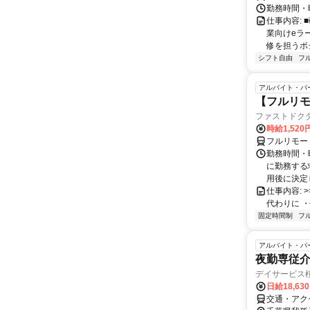
勤務時間・
仕事内容:
業向けeラ
修を担うポ
シフト自由
フ
アルバイト・パ
【フルリモ
ファストドク
時給1,52
フルリモー
勤務時間・
に勤務する
用後に決定し
仕事内容: >>
代わりに ・
固定時間制
フ
アルバイト・パ
夜勤専従
デイサービス
日給18,63
交通・アクセ