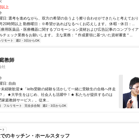
X
0円以上
ト
曜日: 選考を進めながら、双方の希望の合うよう擦り合わせができたらと考えており
月20時間以上 勤務曜日：※希望があればなるべくお応えします。 休暇・休日：...
 医療用医薬品・医療機器に関するプロモーション資材および広告記事のコンプライアン
チェック業務をお願いします。 主な業務： * 作成要領に基づいた資材審査 * ...
ルリモート
週2・3日からOK
家庭教師
会社
ト
日: 自由
 ★未経験歓迎★「ielts受験の経験を活かして一緒に受験生の合格へ伴走
？」 ★大学生をはじめ、社会人も活躍中！★ 私たちが提供するのは
専門家庭教師サービス」。従来...
語
フルリモート
完全歩合制
週2・3日からOK
ート
屋でのキッチン・ホールスタッフ