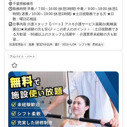
千葉県船橋市
勤務時間 早番／ 7:00～16:00 (休憩1時間) 中番／ 9:00～18:00 (休憩1
時間) 遅番／10:00～19:00 (休憩1時間) ★土日祝勤務できる方 ★日
数・曜日応相談
仕事内容 介護スタッフ【パート】アスモ介護サービス薬園台(船橋薬
園台)★未経験の方も安心! ＜この求人のポイント＞ ・土日祝勤務でき
る方歓迎 ・60歳以上のスタッフも活躍中 ・介護業界未経験の方も歓
迎...
社員登用あり
急募
駅近5分以内
週2・3日からOK
シフト制
昇給あり
アルバイト・パート