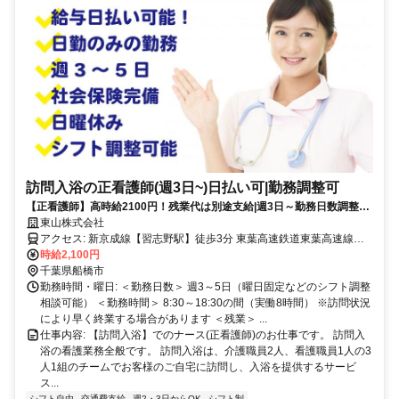
訪問入浴の正看護師(週3日~)日払い可|勤務調整可
【正看護師】高時給2100円！残業代は別途支給|週3日～勤務日数調整可|
休業補償有|社会保険加入可【習志野駅】(17954-65-11)
東山株式会社
アクセス: 新京成線【習志野駅】徒歩3分 東葉高速鉄道東葉高速線、
新京成線【北習志野駅】徒歩10分
時給2,100円
千葉県船橋市
勤務時間・曜日: ＜勤務日数＞ 週3～5日（曜日固定などのシフト調整
相談可能） ＜勤務時間＞ 8:30～18:30の間（実働8時間） ※訪問状況
により早く終業する場合があります ＜残業＞ ...
仕事内容: 【訪問入浴】でのナース(正看護師)のお仕事です。 訪問入
浴の看護業務全般です。 訪問入浴は、介護職員2人、看護職員1人の3
人1組のチームでお客様のご自宅に訪問し、入浴を提供するサービ
ス...
シフト自由
交通費支給
週2・3日からOK
シフト制