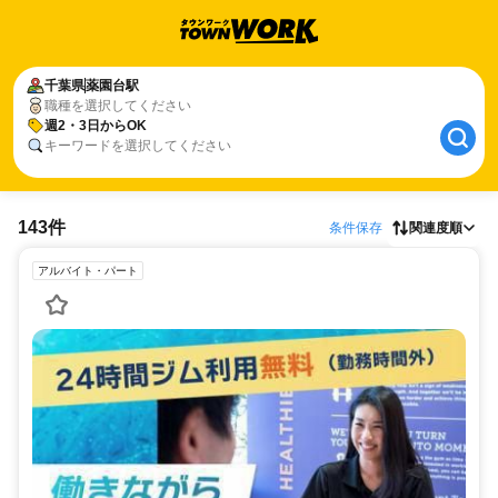
千葉県
薬園台駅
職種を選択してください
週2・3日からOK
キーワードを選択してください
143件
条件保存
関連度順
アルバイト・パート