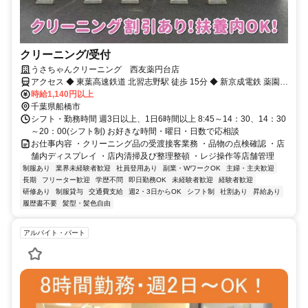
クリーニング/受付
うさちゃんクリーニング 西友薬円台店
アクセス ◆ 東葉高速鉄道 北習志野駅 徒歩 15分 ◆ 新京成電鉄 薬園台
駅 徒歩 6分 ◆ 新京成電鉄 習志野駅 徒歩 8分 ◆ 新京成電鉄 北習志野
時給1,140円以上
駅 徒歩 15分 ◆ 東葉高速鉄道 飯山満駅 車 5分
千葉県船橋市
シフト・勤務時間 週3日以上、1日6時間以上 8:45～14：30、14：30
～20：00(シフト制) お好きな時間・曜日・日数で応相談
お仕事内容 ・クリーニング品の受渡接客業務 ・品物の点検確認 ・店
舗内ディスプレイ ・店内清掃及び整理整頓 ・レジ操作等店舗管理
制服あり
業界未経験者歓迎
社員登用あり
副業・WワークOK
主婦・主夫歓迎
長期
フリーター歓迎
学歴不問
即日勤務OK
未経験者歓迎
経験者歓迎
研修あり
制服貸与
交通費支給
週2・3日からOK
シフト制
社割あり
昇給あり
履歴書不要
髪型・髪色自由
アルバイト・パート