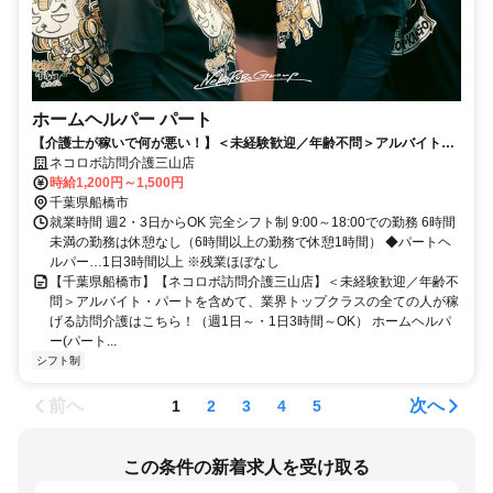
ホームヘルパー パート
【介護士が稼いで何が悪い！】＜未経験歓迎／年齢不問＞アルバイト・
パートを含めて、業界トップクラスの全ての人が稼げる訪問介護はこち
ネコロボ訪問介護三山店
ら！（週1日～・1日3時間～OK）
時給1,200円～1,500円
千葉県船橋市
就業時間 週2・3日からOK 完全シフト制 9:00～18:00での勤務 6時間
未満の勤務は休憩なし（6時間以上の勤務で休憩1時間） ◆パートヘ
ルパー…1日3時間以上 ※残業ほぼなし
【千葉県船橋市】【ネコロボ訪問介護三山店】＜未経験歓迎／年齢不
問＞アルバイト・パートを含めて、業界トップクラスの全ての人が稼
げる訪問介護はこちら！（週1日～・1日3時間～OK） ホームヘルパ
ー(パート...
シフト制
前へ
次へ
1
2
3
4
5
この条件の新着求人を受け取る