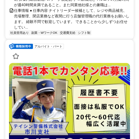
が週40時間未満であること。また同業他社様との兼職は...
仕事情報 ● 仕事内容 ナイトリーダー候補として、レジや商品補充、
売場整理、閉店業務など夜間に行う店舗管理職の代行業務をお願いし
ます。 経験不問で歓迎しています。 できることから少しずつお任せ
してい...
社員登用あり
副業・WワークOK
交通費支給
シフト制
アルバイト・パート