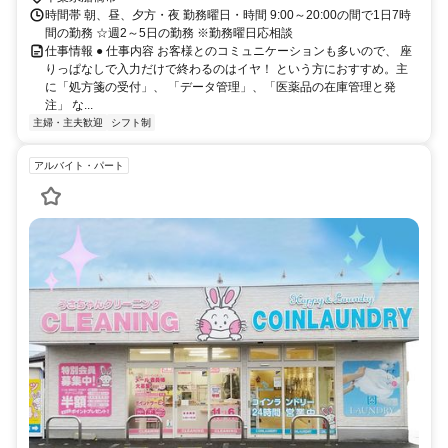
時間帯 朝、昼、夕方・夜 勤務曜日・時間 9:00～20:00の間で1日7時
間の勤務 ☆週2～5日の勤務 ※勤務曜日応相談
仕事情報 ● 仕事内容 お客様とのコミュニケーションも多いので、 座
りっぱなしで入力だけで終わるのはイヤ！ という方におすすめ。主
に「処方箋の受付」、 「データ管理」、「医薬品の在庫管理と発
注」 な...
主婦・主夫歓迎
シフト制
アルバイト・パート