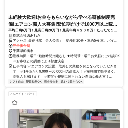
未経験大歓迎!お金をもらいながら学べる研修制度完
備!エアコン職人大募集!繫忙期だけで1000万以上稼ぎ
平均日商6万円！最高日商20万円！最高年商４２００万！たったで１ヶ
たい方!閑散期売上120ー200万・寮完備!
月でひとり立ち！空調設備設置業務
株式会社SEPTEM
アクセス: 最寄り駅「舎人公園」 徒歩約20分・車約5分 車、バイク
どちらかお持ちの方 お持ちでない方はリースなどご相談に乗ります
完全歩合制
直行直帰になります
千葉県船橋市
勤務時間・曜日: 勤務時間指定なし ★時間帯・曜日お気軽にご相談OK
※お客様との調整により都度決定
仕事内容: ✅エアコンの設置、取外しの業務をおこなっていただきま
す！ ✅1件あたり9,000～60,000円の高収入！ ✅短時間で効率良く、
高収入を稼げます！ ✅時間や規則に縛られない自由な働き方！...
シフト自由
即日勤務OK
完全歩合制
週2・3日からOK
アルバイト・パート