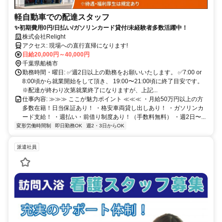
軽自動車での配達スタッフ
✨初期費用0円/日払い/ガソリンカード貸付/未経験者多数活躍中！
株式会社Relight
アクセス: 現場への直行直帰になります!
日給20,000円～40,000円
千葉県船橋市
勤務時間・曜日: ✅週2日以上の勤務をお願いいたします。 ✅7:00 or
8:00頃から就業開始をして頂き、 19:00〜21:00頃に終了目安です。
※配達が終わり次第就業終了になりますが、上記...
仕事内容: ≫≫≫ ここが魅力ポイント ≪≪≪ ・月給50万円以上の方
多数在籍！日当保証あり！ ・格安車両貸し出しあり！ ・ガソリンカ
ード支給！ ・週払い・前借り制度あり！（手数料無料） ・週2日〜...
変形労働時間制
即日勤務OK
週2・3日からOK
派遣社員