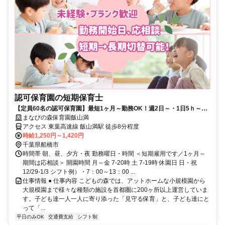
認可保育園の短期保育士
【定員60名の認可保育園】最短1ヶ月～勤務OK！週2日～・1日5ｈ～応
相談★事前見学も大歓迎
まなびの森保育園飯山満
アクセス 東葉高速線 飯山満駅 徒歩8分程度
時給1,250円～1,420円
千葉県船橋市
時間帯 朝、昼、夕方・夜 勤務曜日・時間 ＜短期雇用です／1ヶ月～
期間は応相談＞ 開園時間 月～金 7-20時 土 7-19時 休園日 日・祝
12/29-1/3 シフト例）・7：00～13：00 ...
仕事情報 ● 仕事内容 こどもの森では、アットホームな小規模園から
大規模園まで様々な種類の施設を首都圏に200ヶ所以上運営していま
す。子ども達一人一人に寄り添った「見守る保育」と、子ども達にと
って「...
平日のみOK
交通費支給
シフト制