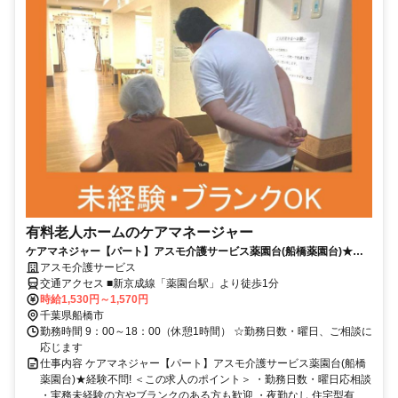
有料老人ホームのケアマネージャー
ケアマネジャー【パート】アスモ介護サービス薬園台(船橋薬園台)★経
験不問!
アスモ介護サービス
交通アクセス ■新京成線「薬園台駅」より徒歩1分
時給1,530円～1,570円
千葉県船橋市
勤務時間 9：00～18：00（休憩1時間） ☆勤務日数・曜日、ご相談に
応じます
仕事内容 ケアマネジャー【パート】アスモ介護サービス薬園台(船橋
薬園台)★経験不問! ＜この求人のポイント＞ ・勤務日数・曜日応相談
・実務未経験の方やブランクのある方も歓迎 ・夜勤なし 住宅型有