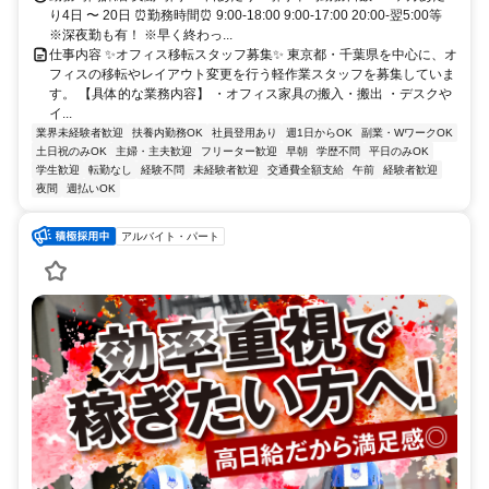
り4日 〜 20日 ⏰勤務時間⏰ 9:00-18:00 9:00-17:00 20:00-翌5:00等
※深夜勤も有！ ※早く終わっ...
仕事内容 ✨オフィス移転スタッフ募集✨ 東京都・千葉県を中心に、オ
フィスの移転やレイアウト変更を行う軽作業スタッフを募集していま
す。 【具体的な業務内容】 ・オフィス家具の搬入・搬出 ・デスクや
イ...
業界未経験者歓迎
扶養内勤務OK
社員登用あり
週1日からOK
副業・WワークOK
土日祝のみOK
主婦・主夫歓迎
フリーター歓迎
早朝
学歴不問
平日のみOK
学生歓迎
転勤なし
経験不問
未経験者歓迎
交通費全額支給
午前
経験者歓迎
夜間
週払いOK
アルバイト・パート