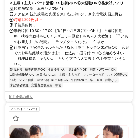
＜主婦（主夫）パート活躍中＞扶養内OK◎未経験OK◎格安賄いアリ！
200円で食べられる賄いあり♪随時昇給◎
焼肉 安楽亭 薬円台店(2504)
アクセス 新京成電鉄 薬園台東口徒歩約8分、新京成電鉄 習志野徒歩
約10分、新京成電鉄 北習志野西口徒歩約19分 習志野駅/薬園台駅より
時給1,200円以上
徒歩8分/車通勤OK！
千葉県船橋市
勤務時間 10:30～17:00 【週1日～/1日3時間～OK！】 ＊短時間勤
務、扶養内勤務もOK ＊レギュラー勤務ももちろん大歓迎！ 「子ども
のお迎えまでの時間」 「ランチタイムだけ」 「午後か...
仕事内容 ＊家事スキルも活かせるお仕事＊ キッチン未経験OK！ 家庭
でのお料理経験が活かせます♪ 仕込み・盛り付け中心で始めやすい
「料理は得意じゃない…」という方でも大丈夫！ 包丁作業もいきな
り丸...
制服あり
扶養内勤務OK
社員登用あり
週1日からOK
副業・WワークOK
1日4時間以内OK
土日祝のみOK
主婦・主夫歓迎
フリーター歓迎
バイク通勤OK
短期
シフト自由
学歴不問
即日勤務OK
平日のみOK
学生歓迎
転勤なし
未経験者歓迎
交通費全額支給
午前
同じ企業の求人
アルバイト・パート