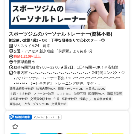
スポーツジムのパーソナルトレーナー(資格不要)
施設使い放題⭐週2～OK！丁寧な研修ありで安心スタート◎
ジムスタイル24 前原
交通・アクセス 新京成線 「前原駅」より徒歩1分
時給1,210円以上
千葉県船橋市
勤務時間詳細 ⏰9:00～22:00 ★週2日、1日4時間～OK！※応相談
仕事内容 ⋆︻⋆︻⋆︻⋆︻⋆︻⋆︻⋆︻⋆︻⋆︻⋆︻⋆ 24時間コンパクトジ
ムで パーソナルトレーナー募集！✨ ⋆︼⋆︼⋆︼⋆︼⋆︼⋆︼⋆︼⋆︼
⋆︼⋆︼⋆ 【⏩仕事内容】 トレーニング指導、受付・...
業界未経験者歓迎
扶養内勤務OK
副業・WワークOK
土日祝のみOK
主婦・主夫歓迎
フリーター歓迎
シフト自由
学歴不問
即日勤務OK
職場見学可
未経験者歓迎
交通費全額支給
午前
経験者歓迎
残業なし
有資格者歓迎
研修あり
夕方
ブランクOK
交通費支給
アルバイト・パート