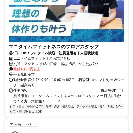
エニタイムフィットネスのフロアスタッフ
週2日～OK！フルタイム歓迎｜社員登用有｜未経験歓迎
エニタイムフィットネス習志野台店
交通・アクセス 京成松戸線「習志野駅」から徒歩7分
時給1,190円以上
千葉県船橋市
勤務時間詳細 ⏰10:00～19:00 ☆週2日～相談OK ☆シフト制 ☆Wワー
ク・副業も可
仕事内容 ＿＿＿＿＿＿＿＿＿＿＿＿＿＿＿＿＿＿＿＿ 未経験OK！社
員登用有✨ エニタイムフィットネスのフロアスタッフ 土日祝に勤務
できる方は大歓迎！ ￣￣￣Ｖ￣￣￣￣￣￣￣￣￣￣￣￣￣￣￣￣ ...
シフト自由
平日のみOK
午前
夕方
長期歓迎
フルタイム歓迎
週2・3日からOK
シフト制
週4日以上OK
アルバイト・パート