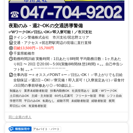
夜勤のみ・週2~OKの交通誘導警備
✅WワークOK✅日払いOK✅即入寮可能！／市川支社
テイシン警備株式会社 市川支社/習志野エリア
交通・アクセス ⭐習志野駅周辺の現場に直行直帰
日給13,500円～15,700円
千葉県船橋市
勤務時間詳細 実働時間：1日あたり8時間 平均勤務日数：1ヶ月あた
り8日 〜 20日 ⏰20:00～5:00(実働8時間/休憩1時間) ⭐.｡｡. 自己申告シ
フト制 .｡｡.⭐ ￣￣￣￣￣￣￣￣￣...
仕事内容 ー⭐ オススメPOINT ⭐ー ✅日払いOK！ ✅早上がりでも日給
全額保証 ✅週2日～OK! ✅寮完備！即入居可！(入寮規定あり) ✅昼食付
♪3日間の事前研修あり◎ ✅60歳以上...
制服あり
業界未経験者歓迎
扶養内勤務OK
社員登用あり
副業・WワークOK
土日祝のみOK
主婦・主夫歓迎
60代も応募可
フリーター歓迎
早朝
シフト自由
学歴不問
平日のみOK
転勤なし
経験不問
未経験者歓迎
経験者歓迎
夜間
即日払いOK
有資格者歓迎
同じ企業の求人
アルバイト・パート