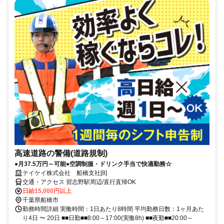
高速道路の警備(道路規制)
●月37.5万円～可能●空調制服・ドリンク手当で快適勤務☆
テイケイ株式会社 船橋支社[8]
交通・アクセス 習志野駅周辺/直行直帰OK
日給15,000円以上
千葉県船橋市
勤務時間詳細 実働時間：1日あたり8時間 平均勤務日数：1ヶ月あた
り4日 〜 20日 ■■日勤■■8:00～17:00(実働8h) ■■夜勤■■20:00～