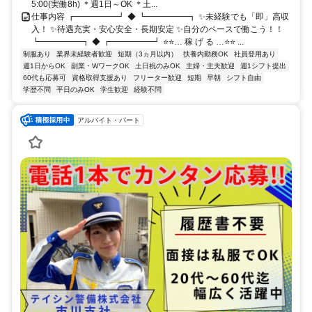
5:00(実働8h) ＊週1日～OK ＊土...
仕事内容 ┏━━━━━┛ ◆ ┗━━━━━┓ ✨未経験でも「即」高収
入！ ✨待遇充実・安心安全・長期安定 ✨自分のペースで働こう！！
┗━━━━━┓ ◆ ┏━━━━━┛ ⭐⭐… 稼 げ る …⭐⭐ ...
制服あり
業界未経験者歓迎
短期（3ヵ月以内）
扶養内勤務OK
社員登用あり
週1日からOK
副業・WワークOK
土日祝のみOK
主婦・主夫歓迎
週1シフト提出
60代も応募可
資格取得支援あり
フリーター歓迎
短期
早朝
シフト自由
学歴不問
平日のみOK
学生歓迎
経験不問
アルバイト・パート