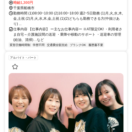
約6分、新京成電鉄 北習志野西口徒歩約13分
時給1,300円
千葉県船橋市
勤務時間 (1)08:00~10:00 (2)16:00~18:00 週2~5日勤務 (1)月,火,水,木,
金,土祝 (2)月,火,水,木,金,土祝 (1)(2)どちらも勤務できる方(中抜けあ
り) ...
仕事内容 【仕事内容】 ー主なお仕事内容ー ※AT限定OK! ・利用者さ
ま自宅～介護施設間の送迎 ・乗降や移動のサポート ・送迎車の管理
(給油、清掃)…など
変形労働時間制
学歴不問
交通費全額支給
ブランクOK
履歴書不要
アルバイト・パート