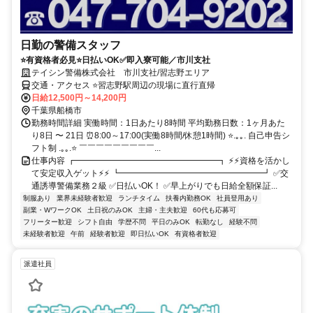
日勤の警備スタッフ
⭐有資格者必見⭐日払いOK✅即入寮可能／市川支社
テイシン警備株式会社 市川支社/習志野エリア
交通・アクセス ⭐習志野駅周辺の現場に直行直帰
日給12,500円～14,200円
千葉県船橋市
勤務時間詳細 実働時間：1日あたり8時間 平均勤務日数：1ヶ月あた
り8日 〜 21日 ⏰8:00～17:00(実働8時間/休憩1時間) ⭐.｡｡. 自己申告シ
フト制 .｡｡.⭐ ￣￣￣￣￣￣￣￣￣...
仕事内容 ┏━━━━━━━━━━━━━━━━━┓ ⚡⚡資格を活かし
て安定収入ゲット⚡⚡ ┗━━━━━━━━━━━━━━━━━┛ ✅交
通誘導警備業務２級 ✅日払いOK！ ✅早上がりでも日給全額保証...
制服あり
業界未経験者歓迎
ランチタイム
扶養内勤務OK
社員登用あり
副業・WワークOK
土日祝のみOK
主婦・主夫歓迎
60代も応募可
フリーター歓迎
シフト自由
学歴不問
平日のみOK
転勤なし
経験不問
未経験者歓迎
午前
経験者歓迎
即日払いOK
有資格者歓迎
派遣社員