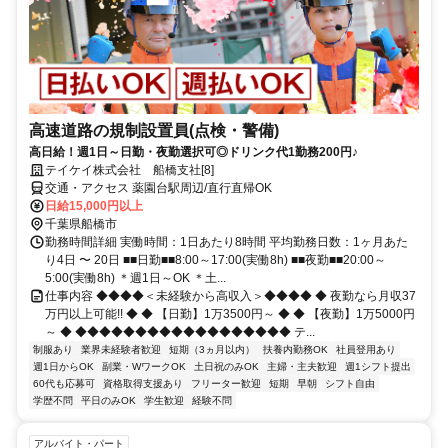
高速道路の規制設置員(点検・警備)
高日給！週1日～日勤・夜勤選択可◎ドリンク代1勤務200円♪
テイケイ株式会社 船橋支社[8]
交通・アクセス 薬園台駅周辺/直行直帰OK
日給15,000円以上
千葉県船橋市
勤務時間詳細 実働時間：1日あたり8時間 平均勤務日数：1ヶ月あた
り4日 〜 20日 ■■日勤■■8:00～17:00(実働8h) ■■夜勤■■20:00～
5:00(実働8h) ＊週1日～OK ＊土...
仕事内容 ◆◆◆◆＜未経験から高収入＞◆◆◆◆ ◆ 夜勤なら月収37
万円以上可能!! ◆ ◆ 【日勤】1万3500円～ ◆ ◆ 【夜勤】1万5000円
～ ◆ ◆◆◆◆◆◆◆◆◆◆◆◆◆◆◆◆◆◆ テ...
制服あり
業界未経験者歓迎
短期（3ヵ月以内）
扶養内勤務OK
社員登用あり
週1日からOK
副業・WワークOK
土日祝のみOK
主婦・主夫歓迎
週1シフト提出
60代も応募可
資格取得支援あり
フリーター歓迎
短期
早朝
シフト自由
学歴不問
平日のみOK
学生歓迎
経験不問
アルバイト・パート