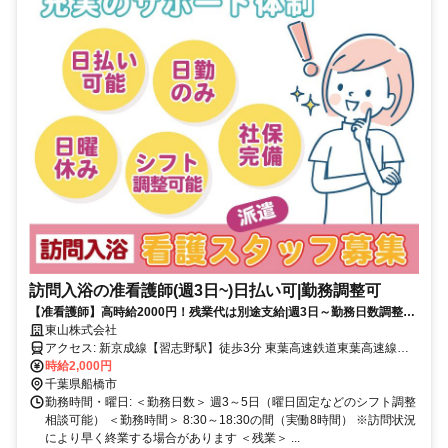
訪問入浴の准看護師(週3日~)日払い可|勤務調整可
【准看護師】高時給2000円！残業代は別途支給|週3日～勤務日数調整可|
休業補償有|社会保険加入可【習志野駅】(17954-65-12)
東山株式会社
アクセス: 新京成線【習志野駅】徒歩3分 東葉高速鉄道東葉高速線、
新京成線【北習志野駅】徒歩10分
時給2,000円
千葉県船橋市
勤務時間・曜日: ＜勤務日数＞ 週3～5日（曜日固定などのシフト調整
相談可能） ＜勤務時間＞ 8:30～18:30の間（実働8時間） ※訪問状況
により早く終業する場合があります ＜残業＞ ...