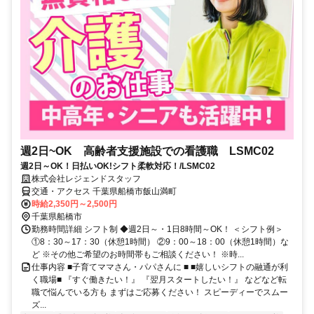
週2日~OK 高齢者支援施設での看護職 LSMC02
週2日～OK！日払いOK!シフト柔軟対応！/LSMC02
株式会社レジェンドスタッフ
交通・アクセス 千葉県船橋市飯山満町
時給2,350円～2,500円
千葉県船橋市
勤務時間詳細 シフト制 ◆週2日～・1日8時間～OK！ ＜シフト例＞
①8：30～17：30（休憩1時間） ②9：00～18：00（休憩1時間）な
ど ※その他ご希望のお時間帯もご相談ください！ ※時...
仕事内容 ■子育てママさん・パパさんに ■ ■嬉しいシフトの融通が利
く職場■ 『すぐ働きたい！』 『翌月スタートしたい！』 などなど転
職で悩んでいる方も まずはご応募ください！ スピーディーでスムー
ズ...