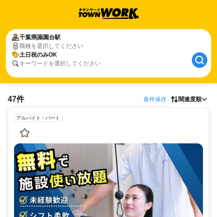
千葉県
薬園台駅
職種を選択してください
土日祝のみOK
キーワードを選択してください
47件
条件保存
関連度順
アルバイト・パート