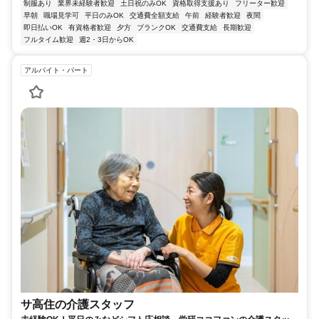
制服あり
業界未経験者歓迎
土日祝のみOK
資格取得支援あり
フリーター歓迎
早朝
職場見学可
平日のみOK
交通費全額支給
午前
経験者歓迎
夜間
即日払いOK
有資格者歓迎
夕方
ブランクOK
交通費支給
長期歓迎
フルタイム歓迎
週2・3日からOK
アルバイト・パート
サ高住の介護スタッフ