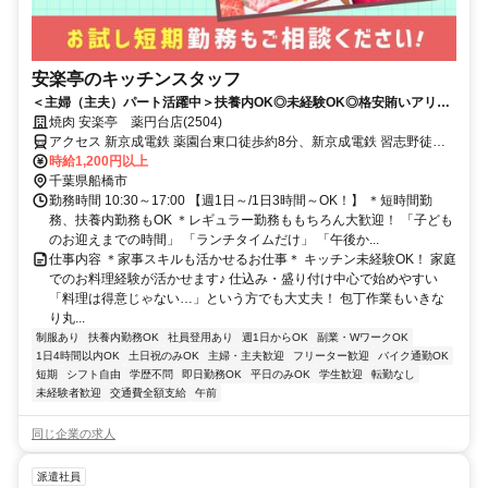
安楽亭のキッチンスタッフ
＜主婦（主夫）パート活躍中＞扶養内OK◎未経験OK◎格安賄いアリ！
200円で食べられる賄いあり♪随時昇給◎
焼肉 安楽亭 薬円台店(2504)
アクセス 新京成電鉄 薬園台東口徒歩約8分、新京成電鉄 習志野徒歩
約10分、新京成電鉄 北習志野西口徒歩約19分 習志野駅/薬園台駅より
時給1,200円以上
徒歩8分/車通勤OK！
千葉県船橋市
勤務時間 10:30～17:00 【週1日～/1日3時間～OK！】 ＊短時間勤
務、扶養内勤務もOK ＊レギュラー勤務ももちろん大歓迎！ 「子ども
のお迎えまでの時間」 「ランチタイムだけ」 「午後か...
仕事内容 ＊家事スキルも活かせるお仕事＊ キッチン未経験OK！ 家庭
でのお料理経験が活かせます♪ 仕込み・盛り付け中心で始めやすい
「料理は得意じゃない…」という方でも大丈夫！ 包丁作業もいきな
り丸...
制服あり
扶養内勤務OK
社員登用あり
週1日からOK
副業・WワークOK
1日4時間以内OK
土日祝のみOK
主婦・主夫歓迎
フリーター歓迎
バイク通勤OK
短期
シフト自由
学歴不問
即日勤務OK
平日のみOK
学生歓迎
転勤なし
未経験者歓迎
交通費全額支給
午前
同じ企業の求人
派遣社員