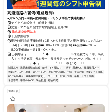
高速道路の警備(道路規制)
●月37.5万円～可能●空調制服・ドリンク手当で快適勤務☆
テイケイ株式会社 船橋支社[8]
交通・アクセス 習志野駅周辺/直行直帰OK
日給15,000円以上
千葉県船橋市
勤務時間詳細 実働時間：1日あたり8時間 平均勤務日数：1ヶ月あた
り4日 〜 20日 ■■日勤■■8:00～17:00(実働8h) ■■夜勤■■20:00～
5:00(実働8h) ＊週1日～OK ＊土...
仕事内容 ┏━━━━━┛ ◆ ┗━━━━━┓ ✨未経験でも「即」高収
入！ ✨待遇充実・安心安全・長期安定 ✨自分のペースで働こう！！
┗━━━━━┓ ◆ ┏━━━━━┛ ⭐⭐… 稼 げ る …⭐⭐ ...
制服あり
業界未経験者歓迎
短期（3ヵ月以内）
扶養内勤務OK
社員登用あり
週1日からOK
副業・WワークOK
土日祝のみOK
主婦・主夫歓迎
週1シフト提出
60代も応募可
資格取得支援あり
フリーター歓迎
短期
早朝
シフト自由
学歴不問
平日のみOK
学生歓迎
経験不問
派遣社員