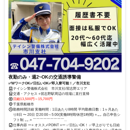
夜勤のみ・週2~OKの交通誘導警備
✅WワークOK✅日払いOK✅即入寮可能！／市川支社
テイシン警備株式会社 市川支社/習志野エリア
交通・アクセス ⭐習志野駅周辺の現場に直行直帰
日給13,500円～15,700円
千葉県船橋市
勤務時間詳細 実働時間：1日あたり8時間 平均勤務日数：1ヶ月あた
り8日 〜 20日 ⏰20:00～5:00(実働8時間/休憩1時間) ⭐.｡｡. 自己申告シ
フト制 .｡｡.⭐ ￣￣￣￣￣￣￣￣￣...
仕事内容 ー⭐ オススメPOINT ⭐ー ✅日払いOK！ ✅早上がりでも日給