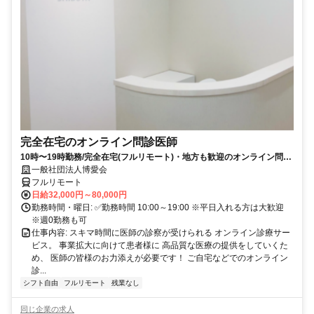
完全在宅のオンライン問診医師
10時〜19時勤務/完全在宅(フルリモート)・地方も歓迎のオンライン問診
業務
一般社団法人博愛会
フルリモート
日給32,000円～80,000円
勤務時間・曜日: ✅勤務時間 10:00～19:00 ※平日入れる方は大歓迎
※週0勤務も可
仕事内容: スキマ時間に医師の診察が受けられる オンライン診療サー
ビス。 事業拡大に向けて患者様に 高品質な医療の提供をしていくた
め、 医師の皆様のお力添えが必要です！ ご自宅などでのオンライン
診...
シフト自由
フルリモート
残業なし
同じ企業の求人