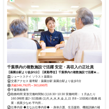
千葉県内の複数施設で活躍 安定・高収入の正社員
【薬園台駅より徒歩5分】【夜勤専従】千葉県内の複数施設で活躍★安
定・高収入の正社員募集◎
ショートステイ ソラスト薬園台
交通アクセス 最寄駅：薬園台駅 薬園台駅より徒歩5分
月給346,792円～363,690円
千葉県船橋市
勤務時間 変形労働時間制 (1)16:30~10:30 実働時間： １月あたり
160.0時間 週2~3日勤務 (1)月,火,水,木,金,土,日 月8～10回程の勤務 残
業：残業少なめ 平均所...
仕事内容 ◆主なお仕事内容◆ ・身体介護、生活援助、機能訓練の補