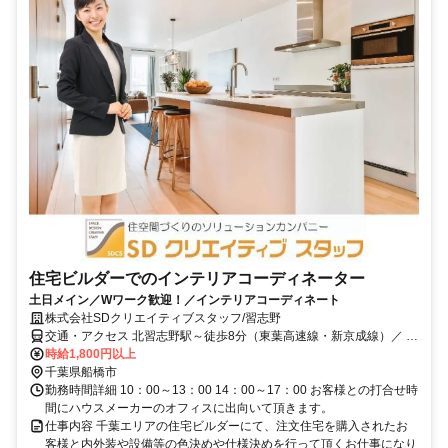
住宅ビルダーでのインテリアコーディネーター
土日メイン／Wワーク歓迎！／インテリアコーディネート
株式会社SDクリエイティブスタッフ/習志野
交通・アクセス 北習志野駅～徒歩8分（東葉高速線・新京成線）／ 高
根木戸～徒歩8分（新京成線）
時給1,800円以上
千葉県船橋市
勤務時間詳細 10：00～13：00 14：00～17：00 お客様との打合せ時
間にハウスメーカーのオフィスに出向いて頂きます。
仕事内容 千葉エリアの住宅ビルダーにて、注文住宅を購入されたお
客様と内外装や設備等の色決めや仕様決めを行って頂くお仕事になり