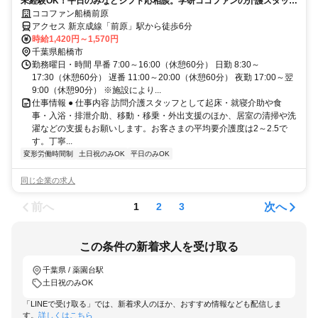
未経験OK！平日のみなどシフト応相談。学研ココファンの介護スタッフ
（アルバイト・パート）求人
ココファン船橋前原
アクセス 新京成線「前原」駅から徒歩6分
時給1,420円～1,570円
千葉県船橋市
勤務曜日・時間 早番 7:00～16:00（休憩60分） 日勤 8:30～
17:30（休憩60分） 遅番 11:00～20:00（休憩60分） 夜勤 17:00～翌
9:00（休憩90分） ※施設により...
仕事情報 ● 仕事内容 訪問介護スタッフとして起床・就寝介助や食
事・入浴・排泄介助、移動・移乗・外出支援のほか、居室の清掃や洗
濯などの支援もお願いします。お客さまの平均要介護度は2～2.5で
す。丁寧...
変形労働時間制
土日祝のみOK
平日のみOK
同じ企業の求人
前へ
次へ
1
2
3
この条件の新着求人を受け取る
千葉県 / 薬園台駅
土日祝のみOK
「LINEで受け取る」では、新着求人のほか、おすすめ情報なども配信しま
す。
詳しくはこちら