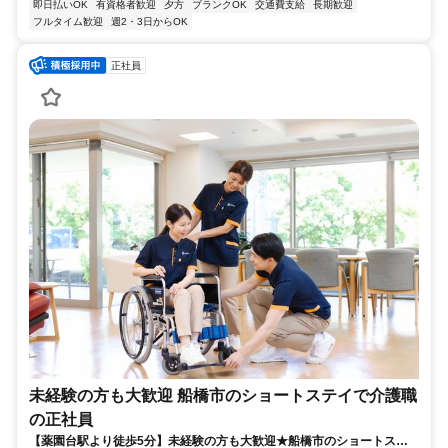
即日払いOK
有資格者歓迎
夕方
ブランクOK
交通費支給
長期歓迎
フルタイム歓迎
週2・3日からOK
正社員
未経験の方も大歓迎 船橋市のショートステイで介護職
の正社員
【薬園台駅より徒歩5分】未経験の方も大歓迎★船橋市のショートステ