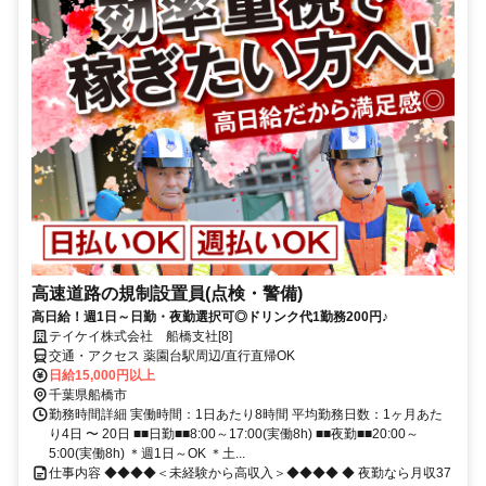
高速道路の規制設置員(点検・警備)
高日給！週1日～日勤・夜勤選択可◎ドリンク代1勤務200円♪
テイケイ株式会社 船橋支社[8]
交通・アクセス 薬園台駅周辺/直行直帰OK
日給15,000円以上
千葉県船橋市
勤務時間詳細 実働時間：1日あたり8時間 平均勤務日数：1ヶ月あた
り4日 〜 20日 ■■日勤■■8:00～17:00(実働8h) ■■夜勤■■20:00～
5:00(実働8h) ＊週1日～OK ＊土...
仕事内容 ◆◆◆◆＜未経験から高収入＞◆◆◆◆ ◆ 夜勤なら月収37