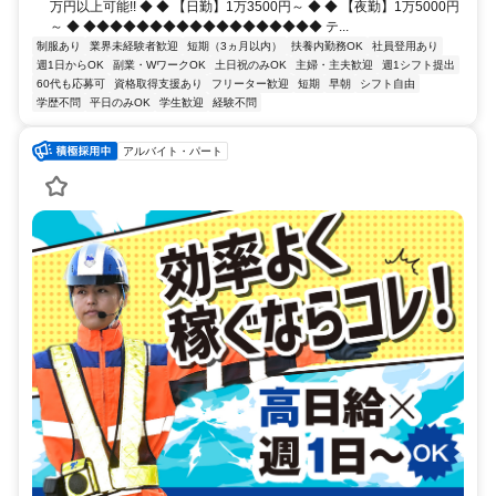
万円以上可能!! ◆ ◆ 【日勤】1万3500円～ ◆ ◆ 【夜勤】1万5000円
～ ◆ ◆◆◆◆◆◆◆◆◆◆◆◆◆◆◆◆◆◆ テ...
制服あり
業界未経験者歓迎
短期（3ヵ月以内）
扶養内勤務OK
社員登用あり
週1日からOK
副業・WワークOK
土日祝のみOK
主婦・主夫歓迎
週1シフト提出
60代も応募可
資格取得支援あり
フリーター歓迎
短期
早朝
シフト自由
学歴不問
平日のみOK
学生歓迎
経験不問
アルバイト・パート