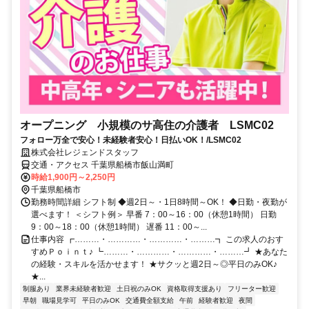
オープニング 小規模のサ高住の介護者 LSMC02
フォロー万全で安心！未経験者安心！日払いOK！/LSMC02
株式会社レジェンドスタッフ
交通・アクセス 千葉県船橋市飯山満町
時給1,900円～2,250円
千葉県船橋市
勤務時間詳細 シフト制 ◆週2日～・1日8時間～OK！ ◆日勤・夜勤が
選べます！ ＜シフト例＞ 早番 7：00～16：00（休憩1時間） 日勤
9：00～18：00（休憩1時間） 遅番 11：00～...
仕事内容 ┏………・…………・…………・………┓ この求人のおす
すめＰｏｉｎｔ♪ ┗………・…………・…………・………┛ ★あなた
の経験・スキルを活かせます！ ★サクッと週2日～◎平日のみOK♪
★...
制服あり
業界未経験者歓迎
土日祝のみOK
資格取得支援あり
フリーター歓迎
早朝
職場見学可
平日のみOK
交通費全額支給
午前
経験者歓迎
夜間