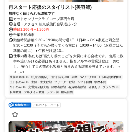
再スタート応援のスタイリスト(美容師)
無理なく続けられる環境です
カットオンリークラブ コープ薬円台店
交通・アクセス 新京成薬円台駅 徒歩2分
時給1,200円～1,300円
千葉県船橋市
勤務時間詳細 9:30～19:30の間で週1日･1日4h～OK ●家庭と両立型
9:30～13:30（子どもが帰ってくる前に） 10:00～14:00（お昼ごはん
準備の前に） ● 午後だけ型 13...
仕事内容 私たちは“当たり前のこと”を大切にする会社です。 無理に数
字を追いかける必要はありません。指名ノルマや営業活動は一切な
し。 安心して目の前のお客様と向き合える環境を整えています。 ＜
＜この...
扶養内勤務OK
社員登用あり
週1日からOK
副業・WワークOK
1日4時間以内OK
土日祝のみOK
主婦・主夫歓迎
フリーター歓迎
シフト自由
学歴不問
平日のみOK
交通費全額支給
経験者歓迎
有資格者歓迎
研修あり
ブランクOK
長期歓迎
フルタイム歓迎
シフト制
服装自由
アルバイト・パート