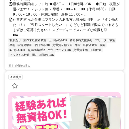
勤務時間詳細 シフト制 ◆週2日～・1日8時間～OK！ ◆日勤・夜勤が
選べます！ ＜シフト例＞ 早番 7：00～16：00（休憩1時間） 日勤
9：00～18：00（休憩1時間） 遅番 11：00～...
仕事内容 ≪お仕事にブランクのある方も積極採用中！≫ 『すぐ働き
たい！』 『翌月スタートしたい！』 などなど転職で悩んでいる方も
まずはご応募ください！ スピーディーでスムーズな転職も◎
✼••┈┈...
制服あり
業界未経験者歓迎
土日祝のみOK
資格取得支援あり
フリーター歓迎
早朝
職場見学可
平日のみOK
交通費全額支給
午前
経験者歓迎
夜間
即日払いOK
有資格者歓迎
夕方
ブランクOK
交通費支給
長期歓迎
フルタイム歓迎
週2・3日からOK
同じ企業の求人
派遣社員