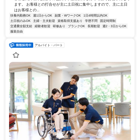
ます。 お客様との打合せが主に土日祝に集中しますので、主に土日
はお客様との...
扶養内勤務OK
週1日からOK
副業・WワークOK
1日4時間以内OK
土日祝のみOK
主婦・主夫歓迎
資格取得支援あり
学歴不問
固定時間制
交通費全額支給
経験者歓迎
研修あり
ブランクOK
長期歓迎
週2・3日からOK
服装自由
アルバイト・パート