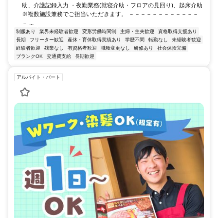
助、介護記録入力 ・夜勤業務(就寝介助・フロアの見回り)、起床介助
※複数施設兼務でご担当いただきます。 －－－－－－－－－－－－
－ ...
制服あり
業界未経験者歓迎
変形労働時間制
主婦・主夫歓迎
資格取得支援あり
長期
フリーター歓迎
産休・育休取得実績あり
学歴不問
転勤なし
未経験者歓迎
経験者歓迎
残業なし
有資格者歓迎
職種変更なし
研修あり
社会保険完備
ブランクOK
交通費支給
長期歓迎
アルバイト・パート