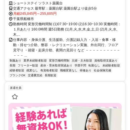
イで介護職の正社員募集
ショートステイ ソラスト薬園台
交通アクセス 最寄駅：薬園台駅 薬園台駅より徒歩5分
月給245,045円～255,605円
千葉県船橋市
勤務時間 変形労働時間制 (1)07:30~19:00 (2)16:30~10:30 実働時間：
１月あたり 160.0時間 週5日勤務 (1)月,火,水,木,金,土,日 (2)月,火,水,
木,...
仕事内容 ・身体介護、生活援助、介護記録入力 ・入浴・食事・移
動・排せつ介助、整容 ・レクリエーション実施、外出同行、フロア
見守り ・就寝・起床介助、夜間の見回り など －－－－－－－－－－
－－－ ...
制服あり
業界未経験者歓迎
変形労働時間制
主婦・主夫歓迎
資格取得支援あり
長期
フリーター歓迎
産休・育休取得実績あり
学歴不問
転勤なし
未経験者歓迎
経験者歓迎
残業なし
有資格者歓迎
職種変更なし
研修あり
社会保険完備
ブランクOK
交通費支給
長期歓迎
派遣社員