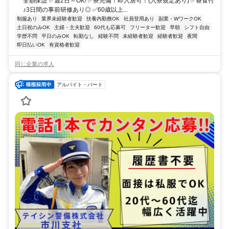
全額保証 ✅週2日～OK! ✅寮完備！即入居可！(入寮規定あり) ✅昼食付
♪3日間の事前研修あり◎ ✅60歳以上...
制服あり
業界未経験者歓迎
扶養内勤務OK
社員登用あり
副業・WワークOK
土日祝のみOK
主婦・主夫歓迎
60代も応募可
フリーター歓迎
早朝
シフト自由
学歴不問
平日のみOK
転勤なし
経験不問
未経験者歓迎
経験者歓迎
夜間
即日払いOK
有資格者歓迎
同じ企業の求人
アルバイト・パート