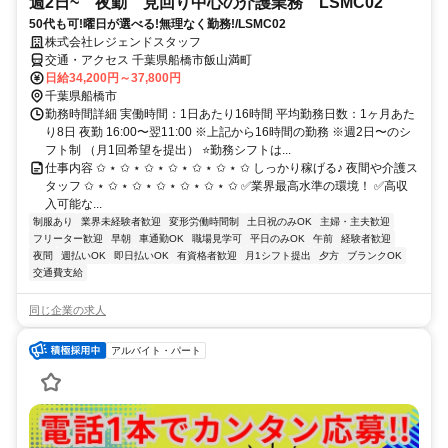
週2日~ 夜勤 見回り中心の介護業務 LSMC02
50代も可!曜日が選べる!無理なく勤務!/LSMC02
株式会社レジェンドスタッフ
交通・アクセス 千葉県船橋市飯山満町
日給34,200円～37,800円
千葉県船橋市
勤務時間詳細 実働時間：1日あたり16時間 平均勤務日数：1ヶ月あた
り8日 夜勤 16:00〜翌11:00 ※上記から16時間の勤務 ※週2日〜のシ
フト制 （月1回希望を提出） ⭐勤務シフトは...
仕事内容 ✩ ⋆ ✩ ⋆ ✩ ⋆ ✩ ⋆ ✩ ⋆ ✩ ⋆ ✩ しっかり稼げる♪ 夜間や介護ス
タッフ ✩ ⋆ ✩ ⋆ ✩ ⋆ ✩ ⋆ ✩ ⋆ ✩ ⋆ ✩ ✅業界最高水準の環境！ ✅高収
入可能な...
制服あり
業界未経験者歓迎
変形労働時間制
土日祝のみOK
主婦・主夫歓迎
フリーター歓迎
早朝
車通勤OK
職場見学可
平日のみOK
午前
経験者歓迎
夜間
週払いOK
即日払いOK
有資格者歓迎
月1シフト提出
夕方
ブランクOK
交通費支給
同じ企業の求人
アルバイト・パート