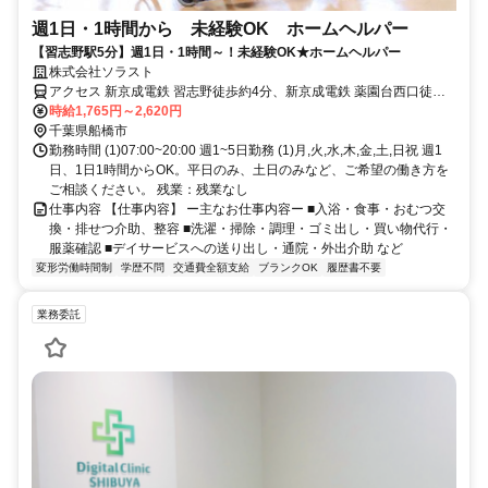
週1日・1時間から 未経験OK ホームヘルパー
【習志野駅5分】週1日・1時間～！未経験OK★ホームヘルパー
株式会社ソラスト
アクセス 新京成電鉄 習志野徒歩約4分、新京成電鉄 薬園台西口徒歩
約6分、新京成電鉄 北習志野西口徒歩約13分
時給1,765円～2,620円
千葉県船橋市
勤務時間 (1)07:00~20:00 週1~5日勤務 (1)月,火,水,木,金,土,日祝 週1
日、1日1時間からOK。平日のみ、土日のみなど、ご希望の働き方を
ご相談ください。 残業：残業なし
仕事内容 【仕事内容】 ー主なお仕事内容ー ■入浴・食事・おむつ交
換・排せつ介助、整容 ■洗濯・掃除・調理・ゴミ出し・買い物代行・
服薬確認 ■デイサービスへの送り出し・通院・外出介助 など
変形労働時間制
学歴不問
交通費全額支給
ブランクOK
履歴書不要
業務委託