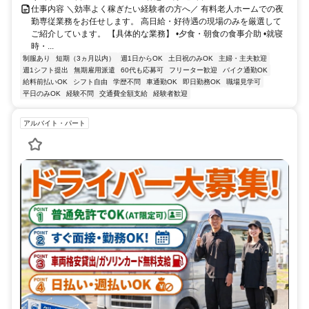
仕事内容 ＼効率よく稼ぎたい経験者の方へ／ 有料老人ホームでの夜
勤専従業務をお任せします。 高日給・好待遇の現場のみを厳選して
ご紹介しています。 【具体的な業務】 •夕食・朝食の食事介助 •就寝
時・...
制服あり
短期（3ヵ月以内）
週1日からOK
土日祝のみOK
主婦・主夫歓迎
週1シフト提出
無期雇用派遣
60代も応募可
フリーター歓迎
バイク通勤OK
給料前払いOK
シフト自由
学歴不問
車通勤OK
即日勤務OK
職場見学可
平日のみOK
経験不問
交通費全額支給
経験者歓迎
アルバイト・パート