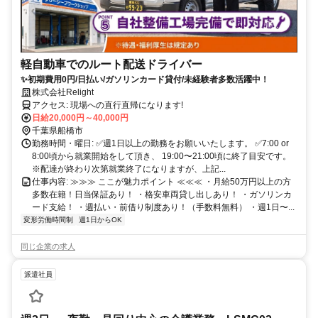
軽自動車でのルート配送ドライバー
✨初期費用0円/日払い/ガソリンカード貸付/未経験者多数活躍中！
株式会社Relight
アクセス: 現場への直行直帰になります!
日給20,000円～40,000円
千葉県船橋市
勤務時間・曜日: ✅週1日以上の勤務をお願いいたします。 ✅7:00 or
8:00頃から就業開始をして頂き、 19:00〜21:00頃に終了目安です。
※配達が終わり次第就業終了になりますが、上記...
仕事内容: ≫≫≫ ここが魅力ポイント ≪≪≪ ・月給50万円以上の方
多数在籍！日当保証あり！ ・格安車両貸し出しあり！ ・ガソリンカ
ード支給！ ・週払い・前借り制度あり！（手数料無料） ・週1日〜...
変形労働時間制
週1日からOK
同じ企業の求人
派遣社員