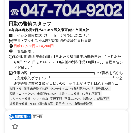
日勤の警備スタッフ
⭐有資格者必見⭐日払いOK✅即入寮可能／市川支社
テイシン警備株式会社 市川支社/習志野エリア
交通・アクセス ⭐習志野駅周辺の現場に直行直帰
日給12,500円～14,200円
千葉県船橋市
勤務時間詳細 実働時間：1日あたり8時間 平均勤務日数：1ヶ月あた
り8日 〜 21日 ⏰8:00～17:00(実働8時間/休憩1時間) ⭐.｡｡. 自己申告シ
フト制 .｡｡.⭐ ￣￣￣￣￣￣￣￣￣...
仕事内容 ┏━━━━━━━━━━━━━━━━━┓ ⚡⚡資格を活かし
て安定収入ゲット⚡⚡ ┗━━━━━━━━━━━━━━━━━┛ ✅交
通誘導警備業務２級 ✅日払いOK！ ✅早上がりでも日給全額保証...
制服あり
業界未経験者歓迎
ランチタイム
扶養内勤務OK
社員登用あり
副業・WワークOK
土日祝のみOK
主婦・主夫歓迎
60代も応募可
フリーター歓迎
シフト自由
学歴不問
平日のみOK
転勤なし
経験不問
未経験者歓迎
午前
経験者歓迎
即日払いOK
有資格者歓迎
正社員