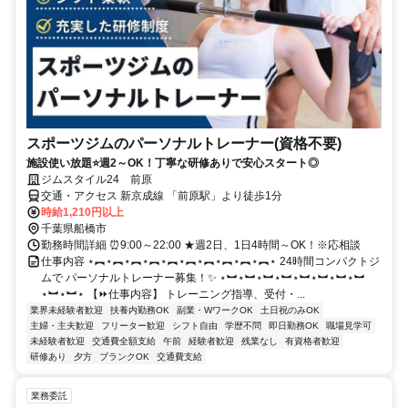
スポーツジムのパーソナルトレーナー(資格不要)
施設使い放題⭐週2～OK！丁寧な研修ありで安心スタート◎
ジムスタイル24 前原
交通・アクセス 新京成線 「前原駅」より徒歩1分
時給1,210円以上
千葉県船橋市
勤務時間詳細 ⏰9:00～22:00 ★週2日、1日4時間～OK！※応相談
仕事内容 ⋆︻⋆︻⋆︻⋆︻⋆︻⋆︻⋆︻⋆︻⋆︻⋆︻⋆ 24時間コンパクトジ
ムで パーソナルトレーナー募集！✨ ⋆︼⋆︼⋆︼⋆︼⋆︼⋆︼⋆︼⋆︼
⋆︼⋆︼⋆ 【⏩仕事内容】 トレーニング指導、受付・...
業界未経験者歓迎
扶養内勤務OK
副業・WワークOK
土日祝のみOK
主婦・主夫歓迎
フリーター歓迎
シフト自由
学歴不問
即日勤務OK
職場見学可
未経験者歓迎
交通費全額支給
午前
経験者歓迎
残業なし
有資格者歓迎
研修あり
夕方
ブランクOK
交通費支給
業務委託