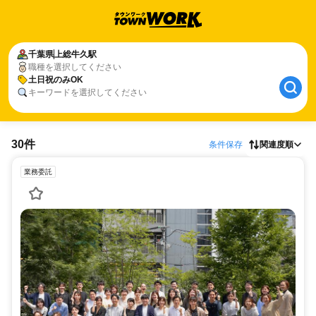
千葉県
上総牛久駅
職種を選択してください
土日祝のみOK
キーワードを選択してください
30件
条件保存
関連度順
業務委託