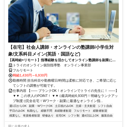
【在宅】社会人講師・オンラインの塾講師/小学生対
象/文系科目メイン(英語・国語など)
【高時給×リモート】指導経験を活かしてオンライン塾講師を副業に！
週1～OK！
トライのオンライン個別指導塾 オンライン事業部
フルリモート
時給1,430円～6,930円
勤務時間 担当科目や勤務曜日/時間は柔軟に対応でき、ご希望に応じ
てシフトの調整が可能です。
仕事内容 【―― ブランクOK！オンラインでトライの先生に！ ――】
▼▼ この求人のPOINT！ ▼▼ □最高時給6,930円！明確なランクアッ
プ制度 □完全在宅！Wワーク・副業に最適なオンライン指...
週1日からOK
副業・WワークOK
土日祝のみOK
主婦・主夫歓迎
シフト自由
平日のみOK
転勤なし
経験不問
未経験者歓迎
フルリモート
経験者歓迎
残業なし
有資格者歓迎
研修あり
在宅OK
シフト制
週4日以上OK
服装自由
同じ企業の求人