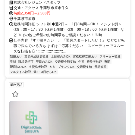
株式会社レジェンドスタッフ
交通・アクセス 千葉県市原市牛久
時給2,350円～2,500円
千葉県市原市
勤務時間詳細 シフト制 ◆週2日～・1日8時間～OK！ ＜シフト例＞
①8：30～17：30（休憩1時間） ②9：00～18：00（休憩1時間）な
ど ※その他ご希望のお時間帯もご相談ください！ ※時...
仕事内容 『すぐ働きたい！』 『翌月スタートしたい！』 などなど転
職で悩んでいる方も まずはご応募ください！ スピーディーでスムー
ズな転職も◎ *:;;;;;:*:;;;;;:*:;;;;;:*:;...
制服あり
業界未経験者歓迎
土日祝のみOK
資格取得支援あり
フリーター歓迎
早朝
職場見学可
平日のみOK
交通費全額支給
午前
経験者歓迎
夜間
即日払いOK
有資格者歓迎
夕方
ブランクOK
交通費支給
長期歓迎
フルタイム歓迎
週2・3日からOK
業務委託