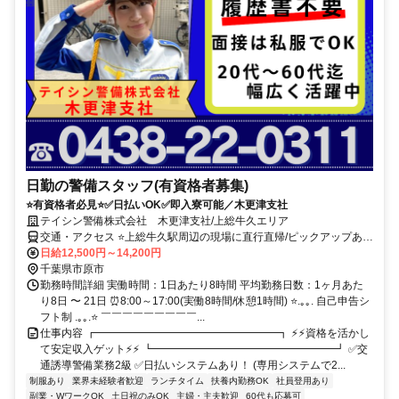
日勤の警備スタッフ(有資格者募集)
⭐有資格者必見⭐✅日払いOK✅即入寮可能／木更津支社
テイシン警備株式会社 木更津支社/上総牛久エリア
交通・アクセス ⭐上総牛久駅周辺の現場に直行直帰/ピックアップあ
り！移動の心配は不要です♪
日給12,500円～14,200円
千葉県市原市
勤務時間詳細 実働時間：1日あたり8時間 平均勤務日数：1ヶ月あた
り8日 〜 21日 ⏰8:00～17:00(実働8時間/休憩1時間) ⭐.｡｡. 自己申告シ
フト制 .｡｡.⭐ ￣￣￣￣￣￣￣￣￣...
仕事内容 ┏━━━━━━━━━━━━━━━━━┓ ⚡⚡資格を活かし
て安定収入ゲット⚡⚡ ┗━━━━━━━━━━━━━━━━━┛ ✅交
通誘導警備業務2級 ✅日払いシステムあり！ (専用システムで2...
制服あり
業界未経験者歓迎
ランチタイム
扶養内勤務OK
社員登用あり
副業・WワークOK
土日祝のみOK
主婦・主夫歓迎
60代も応募可