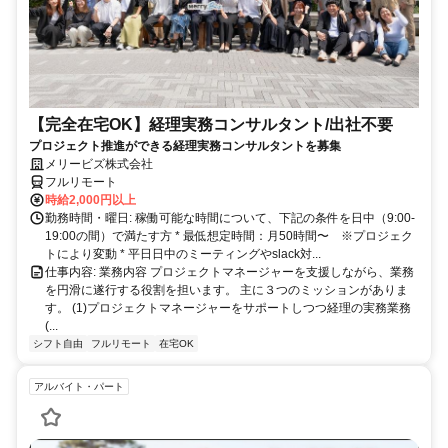
【完全在宅OK】経理実務コンサルタント/出社不要
プロジェクト推進ができる経理実務コンサルタントを募集
メリービズ株式会社
フルリモート
時給2,000円以上
勤務時間・曜日: 稼働可能な時間について、下記の条件を日中（9:00-
19:00の間）で満たす方 * 最低想定時間：月50時間〜 ※プロジェク
トにより変動 * 平日日中のミーティングやslack対...
仕事内容: 業務内容 プロジェクトマネージャーを支援しながら、業務
を円滑に遂行する役割を担います。 主に３つのミッションがありま
す。 (1)プロジェクトマネージャーをサポートしつつ経理の実務業務
(...
シフト自由
フルリモート
在宅OK
アルバイト・パート