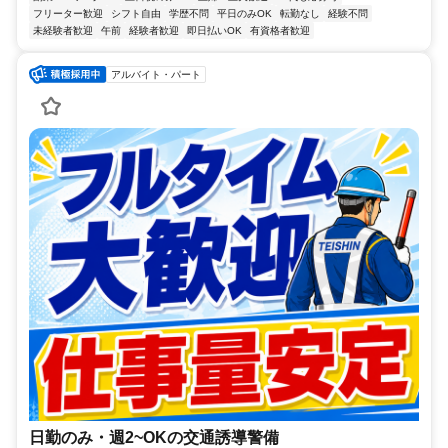
フリーター歓迎
シフト自由
学歴不問
平日のみOK
転勤なし
経験不問
未経験者歓迎
午前
経験者歓迎
即日払いOK
有資格者歓迎
アルバイト・パート
日勤のみ・週2~OKの交通誘導警備