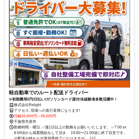
軽自動車でのルート配送ドライバー
✨初期費用0円/日払い/ガソリンカード貸付/未経験者多数活躍中！
株式会社Relight
アクセス: 現場への直行直帰になります!
日給20,000円～40,000円
千葉県市原市
勤務時間・曜日: ✅週1日以上の勤務をお願いいたします。 ✅7:00 or
8:00頃から就業開始をして頂き、 19:00〜21:00頃に終了目安です。
※配達が終わり次第就業終了になりますが、上記...