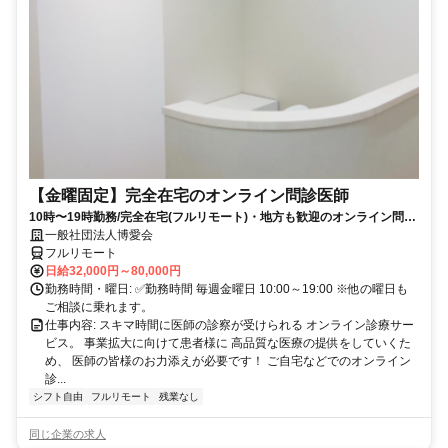
【金曜固定】完全在宅のオンライン問診医師
10時〜19時勤務/完全在宅(フルリモート)・地方も歓迎のオンライン問診
業務
一般社団法人博愛会
フルリモート
日給32,000円～80,000円
勤務時間・曜日: ✅勤務時間 毎週金曜日 10:00～19:00 ※他の曜日も
ご相談に乗れます。
仕事内容: スキマ時間に医師の診察が受けられる オンライン診療サー
ビス。 事業拡大に向けて患者様に 高品質な医療の提供をしていくた
め、 医師の皆様のお力添えが必要です！ ご自宅などでのオンライン
診...
シフト自由
フルリモート
残業なし
同じ企業の求人