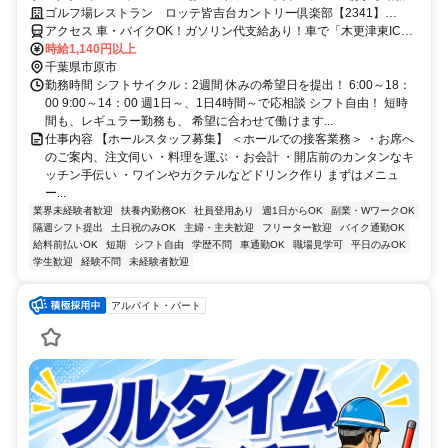
来る方歓迎！ 毎年昇給◎前払いOK
ゴルフ場レストラン ロッテ皆吉台カントリー倶楽部【2341】
【AP】
アクセス 車・バイクOK！ガソリン代支給あり！車で「木更津東IC」
～約17分、「市原IC」～約30分、「五井駅」～約30分
時給1,140円以上
千葉県市原市
勤務時間 シフトサイクル：2週間 休みの希望日を提出！ 6:00～18：
00 9:00～14：00 週1日～、1日4時間～で応相談 シフト自由！ 短時
間も、レギュラー勤務も、 希望に合わせて働けます...
仕事内容 【ホールスタッフ募集】 ＜ホールでの接客業務＞ ・お席へ
のご案内、注文伺い ・料理を運ぶ ・お会計 ・開店前のカンタンなキ
ッチン手伝い ・ワインやカクテルなどドリンク作り まずはメニュ
ー...
業界未経験者歓迎
扶養内勤務OK
社員登用あり
週1日からOK
副業・WワークOK
隔週シフト提出
土日祝のみOK
主婦・主夫歓迎
フリーター歓迎
バイク通勤OK
給料前払いOK
短期
シフト自由
学歴不問
車通勤OK
職場見学可
平日のみOK
学生歓迎
経験不問
未経験者歓迎
アルバイト・パート