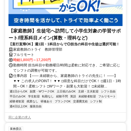
【家庭教師】生徒宅へ訪問して小学生対象の学習サポ
ート/理系科目メイン(算数・理科など)
【直行直帰OK】週1回・1科目からで◎担当の科目や生徒は選択可能！
家庭教師のトライ 教師管理部
フルリモート
時給1,800円～17,200円
勤務時間 担当科目や勤務曜日/時間は柔軟に対応でき、ご希望に応じ
てシフトの調整が可能です。
仕事内容 【―― 未経験から、家庭教師のトライの先生に！ ――】
▼▼ この求人のPOINT！ ▼▼ □得意な科目だけでOK！ □週1日・1時
間～OK！柔軟シフト □Wワーク・副業も大歓迎！ □未経験...
週1日からOK
副業・WワークOK
土日祝のみOK
主婦・主夫歓迎
シフト自由
平日のみOK
学生歓迎
転勤なし
経験不問
英語
未経験者歓迎
フルリモート
経験者歓迎
残業なし
研修あり
ブランクOK
交通費支給
シフト制
週4日以上OK
服装自由
同じ企業の求人
業務委託