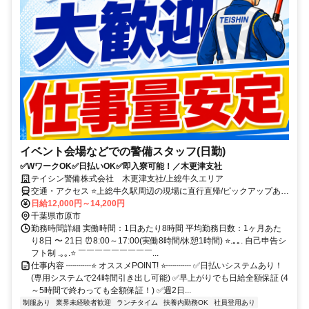
イベント会場などでの警備スタッフ(日勤)
✅WワークOK✅日払いOK✅即入寮可能！／木更津支社
テイシン警備株式会社 木更津支社/上総牛久エリア
交通・アクセス ⭐上総牛久駅周辺の現場に直行直帰/ピックアップあ
り！移動の心配は不要です♪
日給12,000円～14,200円
千葉県市原市
勤務時間詳細 実働時間：1日あたり8時間 平均勤務日数：1ヶ月あた
り8日 〜 21日 ⏰8:00～17:00(実働8時間/休憩1時間) ⭐.｡｡. 自己申告シ
フト制 .｡｡.⭐ ￣￣￣￣￣￣￣￣￣...
仕事内容 ┉┉┉⭐ オススメPOINT! ⭐┉┉┉ ✅日払いシステムあり！
(専用システムで24時間引き出し可能) ✅早上がりでも日給全額保証 (4
～5時間で終わっても全額保証！) ✅週2日...
制服あり
業界未経験者歓迎
ランチタイム
扶養内勤務OK
社員登用あり