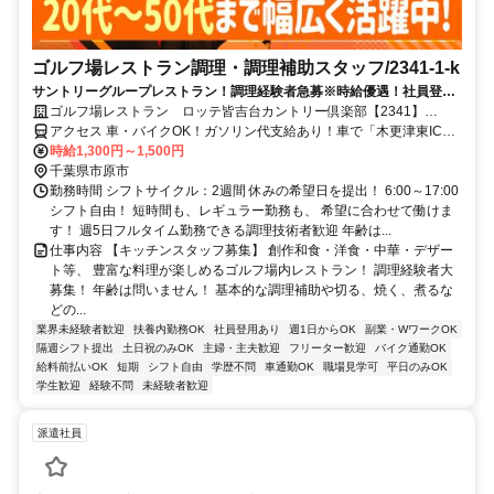
ゴルフ場レストラン調理・調理補助スタッフ/2341-1-k
サントリーグループレストラン！調理経験者急募※時給優遇！社員登用
実績有！毎年昇給◎前払いOK
ゴルフ場レストラン ロッテ皆吉台カントリー倶楽部【2341】
【AP】
アクセス 車・バイクOK！ガソリン代支給あり！車で「木更津東IC」
～約17分、「市原IC」～約30分、「五井駅」～約30分
時給1,300円～1,500円
千葉県市原市
勤務時間 シフトサイクル：2週間 休みの希望日を提出！ 6:00～17:00
シフト自由！ 短時間も、レギュラー勤務も、 希望に合わせて働けま
す！ 週5日フルタイム勤務できる調理技術者歓迎 年齢は...
仕事内容 【キッチンスタッフ募集】 創作和食・洋食・中華・デザー
ト等、 豊富な料理が楽しめるゴルフ場内レストラン！ 調理経験者大
募集！ 年齢は問いません！ 基本的な調理補助や切る、焼く、煮るな
どの...
業界未経験者歓迎
扶養内勤務OK
社員登用あり
週1日からOK
副業・WワークOK
隔週シフト提出
土日祝のみOK
主婦・主夫歓迎
フリーター歓迎
バイク通勤OK
給料前払いOK
短期
シフト自由
学歴不問
車通勤OK
職場見学可
平日のみOK
学生歓迎
経験不問
未経験者歓迎
派遣社員