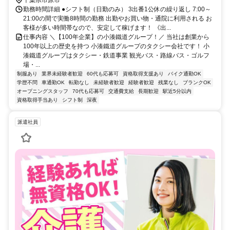
勤務時間詳細 ●シフト制（日勤のみ） 3出番1公休の繰り返し 7:00～
21:00の間で実働8時間の勤務 出勤やお買い物・通院に利用される お
客様が多い時間帯なので、安定して稼げます！ 《出...
仕事内容 ＼【100年企業】の小湊鐵道グループ！／ 当社は創業から
100年以上の歴史を持つ 小湊鐵道グループのタクシー会社です！ 小
湊鐵道グループはタクシー・鉄道事業 観光バス・路線バス・ゴルフ
場・...
制服あり
業界未経験者歓迎
60代も応募可
資格取得支援あり
バイク通勤OK
学歴不問
車通勤OK
転勤なし
未経験者歓迎
経験者歓迎
残業なし
ブランクOK
オープニングスタッフ
70代も応募可
交通費支給
長期歓迎
駅近5分以内
資格取得手当あり
シフト制
深夜
派遣社員