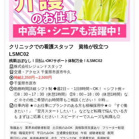
クリニックでの看護スタッフ 資格が役立つ
LSMC02
残業ほぼなし！日払いOK!サポート体制万全！/LSMC02
株式会社レジェンドスタッフ
交通・アクセス 千葉県市原市牛久
時給2,350円～2,500円
千葉県市原市
勤務時間詳細 シフト制 ◆週2日～・1日8時間～OK！ ＜シフト例＞
①8：30～17：30（休憩1時間） ②9：00～18：00（休憩1時間）な
ど ※その他ご希望のお時間帯もご相談ください！ ※時...
仕事内容 ★☆お仕事にブランクのある方も積極採用中★☆ 『すぐ働
きたい！』 『翌月スタートしたい！』 などなど転職で悩んでいる方
も まずはご応募ください！ スピーディーでスムーズな転職も◎
┈┈┈┈...
制服あり
業界未経験者歓迎
土日祝のみOK
資格取得支援あり
フリーター歓迎
早朝
職場見学可
平日のみOK
交通費全額支給
午前
経験者歓迎
夜間
即日払いOK
有資格者歓迎
夕方
ブランクOK
交通費支給
長期歓迎