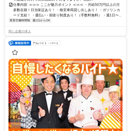
仕事内容: ≫≫≫ ここが魅力ポイント ≪≪≪ ・月給50万円以上の方
多数在籍！日当保証あり！ ・格安車両貸し出しあり！ ・ガソリンカ
ード支給！ ・週払い・前借り制度あり！（手数料無料） ・週1日〜...
変形労働時間制
週1日からOK
同じ企業の求人
アルバイト・パート