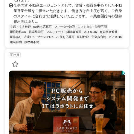
仕事内容 不動産エージェントとして、賃貸・売買を中心とした不動
産営業全般をご担当いただきます。 働き方は自由度が高く、ご自身
のスタイルに合わせて活動していただけます。 ※業務開始時の登録
費用等はあり...
主婦・主夫歓迎
60代も応募可
フリーター歓迎
シフト自由
学歴不問
即日勤務OK
職場見学可
フルリモート
経験者歓迎
ネイルOK
有資格者歓迎
研修あり
在宅OK
ブランクOK
70代も応募可
長期歓迎
完全歩合制
ピアスOK
服装自由
履歴書不要
正社員