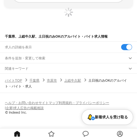
千葉県、上総牛久駅、土日祝のみOKのアルバイト・バイト求人情報
求人の詳細を表示
条件を追加・変更して検索
市区町村を追加・変更
関連キーワード
完全在宅ワーク 全国
シール貼り 在宅
現在地周辺
ガチャガチャ
犬カフェ
千葉県
駅を追加・変更
バイトTOP
千葉県
市原市
上総牛久駅
土日祝のみOKのアルバイ
千葉県
すべて
ト・バイト・求人
千葉市
すべて
職種を追加・変更
JR武蔵野線
中央区
花見川区
稲毛区
若葉区
緑区
美浜区
南流山駅
新松戸駅
新八柱駅
東松戸駅
市川大野駅
船橋法典駅
西船橋駅
飲食・フードサービス
銚子市
市川市
船橋市
館山市
木更津市
松戸市
野田市
茂原市
成田市
佐倉市
東金市
特徴を追加・変更
飲食・フードサービス
すべて
ヘルプ・お問い合わせ
サイトマップ
利用規約・プライバシーポリシー
JR中央・総武線
旭市
習志野市
柏市
勝浦市
市原市
流山市
八千代市
我孫子市
鴨川市
鎌ケ谷市
ホールスタッフ
キッチンスタッフ
皿洗い・洗い場
精肉・鮮魚加工
給食調理
人気
[企業]求人広告の掲載相談
市川駅
本八幡駅
下総中山駅
西船橋駅
船橋駅
東船橋駅
津田沼駅
幕張本郷駅
幕張駅
君津市
富津市
浦安市
四街道市
袖ケ浦市
八街市
印西市
白井市
富里市
南房総市
雇用形態を追加・変更
パン屋（ベーカリー）
フードカウンター販売員
バー（BAR）・バーテンダー
日払いOK
高校生歓迎
学生歓迎
深夜の仕事
髪型・髪色自由
ひげOK
ネイルOK
新検見川駅
稲毛駅
西千葉駅
千葉駅
匝瑳市
香取市
山武市
いすみ市
大網白里市
印旛郡
香取郡
山武郡
長生郡
夷隅郡
新着求人を受け取る
飲食店補助（開店・閉店準備）
飲食店（店長・マネージャー）
ピアスOK
アルバイト・パート
履歴書不要
オープニングスタッフ
留学生・外国人活躍中
安房郡
都道府県を変更
営業・販売
JR総武本線
勤務期間
正社員
市川駅
船橋駅
津田沼駅
稲毛駅
千葉駅
東千葉駅
都賀駅
四街道駅
物井駅
佐倉駅
営業・販売
すべて
短期
契約社員
単発・1日OK
長期
期間限定（春夏冬休み等）
南酒々井駅
榎戸駅
八街駅
日向駅
成東駅
松尾駅
横芝駅
飯倉駅
八日市場駅
干潟駅
旭駅
営業
テレフォンアポインター（テレアポ）
ルートセールス
コンビニ
シフト
派遣社員
飯岡駅
倉橋駅
猿田駅
松岸駅
銚子駅