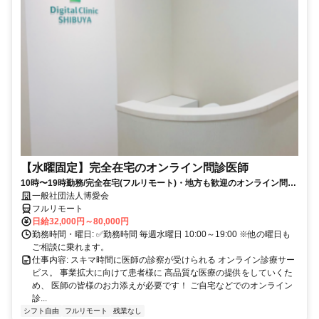
【水曜固定】完全在宅のオンライン問診医師
10時〜19時勤務/完全在宅(フルリモート)・地方も歓迎のオンライン問診
業務
一般社団法人博愛会
フルリモート
日給32,000円～80,000円
勤務時間・曜日: ✅勤務時間 毎週水曜日 10:00～19:00 ※他の曜日も
ご相談に乗れます。
仕事内容: スキマ時間に医師の診察が受けられる オンライン診療サー
ビス。 事業拡大に向けて患者様に 高品質な医療の提供をしていくた
め、 医師の皆様のお力添えが必要です！ ご自宅などでのオンライン
診...
シフト自由
フルリモート
残業なし