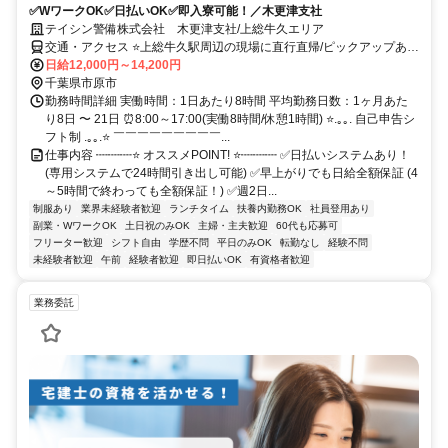
✅WワークOK✅日払いOK✅即入寮可能！／木更津支社
テイシン警備株式会社 木更津支社/上総牛久エリア
交通・アクセス ⭐上総牛久駅周辺の現場に直行直帰/ピックアップあ
り！移動の心配は不要です♪
日給12,000円～14,200円
千葉県市原市
勤務時間詳細 実働時間：1日あたり8時間 平均勤務日数：1ヶ月あた
り8日 〜 21日 ⏰8:00～17:00(実働8時間/休憩1時間) ⭐.｡｡. 自己申告シ
フト制 .｡｡.⭐ ￣￣￣￣￣￣￣￣￣...
仕事内容 ┉┉┉⭐ オススメPOINT! ⭐┉┉┉ ✅日払いシステムあり！
(専用システムで24時間引き出し可能) ✅早上がりでも日給全額保証 (4
～5時間で終わっても全額保証！) ✅週2日...
制服あり
業界未経験者歓迎
ランチタイム
扶養内勤務OK
社員登用あり
副業・WワークOK
土日祝のみOK
主婦・主夫歓迎
60代も応募可
フリーター歓迎
シフト自由
学歴不問
平日のみOK
転勤なし
経験不問
未経験者歓迎
午前
経験者歓迎
即日払いOK
有資格者歓迎
業務委託