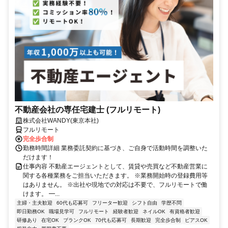
不動産会社の専任宅建士 (フルリモート)
株式会社WANDY(東京本社)
フルリモート
完全歩合制
勤務時間詳細 業務委託契約に基づき、ご自身で活動時間を調整いた
だけます！
仕事内容 不動産エージェントとして、賃貸や売買など不動産営業に
関する各種業務をご担当いただきます。 ※業務開始時の登録費用等
はありません。 ※出社や現地での対応は不要で、フルリモートで働
けます。 ━...
主婦・主夫歓迎
60代も応募可
フリーター歓迎
シフト自由
学歴不問
即日勤務OK
職場見学可
フルリモート
経験者歓迎
ネイルOK
有資格者歓迎
研修あり
在宅OK
ブランクOK
70代も応募可
長期歓迎
完全歩合制
ピアスOK