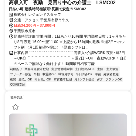
高収入可 夜勤 見回り中心の介護士 LSMC02
日払い可!勤務時間相談可!長期で安定!/LSMC02
株式会社レジェンドスタッフ
交通・アクセス 千葉県市原市牛久
日給34,200円～37,800円
千葉県市原市
勤務時間詳細 実働時間：1日あたり16時間 平均勤務日数：1ヶ月あた
り8日 夜勤 16:00〜翌11:00 ※上記から16時間の勤務 ※週2日〜のシ
フト制 （月1回希望を提出） ⭐勤務シフトは...
仕事内容 ⌒⌒⌒⌒⌒⌒⌒⌒⌒⌒⌒⌒ 高収入×介護WORK 夜間×週2日
～OK◎ ⌒⌒⌒⌒⌒⌒⌒⌒⌒⌒⌒⌒ ⭐ 週2日〜OK！夜勤WORK ⭐ 自分
のペースで無理なく働けます！ 時間曜日相談可能...
制服あり
業界未経験者歓迎
変形労働時間制
土日祝のみOK
主婦・主夫歓迎
フリーター歓迎
早朝
車通勤OK
職場見学可
平日のみOK
午前
経験者歓迎
夜間
週払いOK
即日払いOK
有資格者歓迎
月1シフト提出
夕方
ブランクOK
交通費支給
業務委託