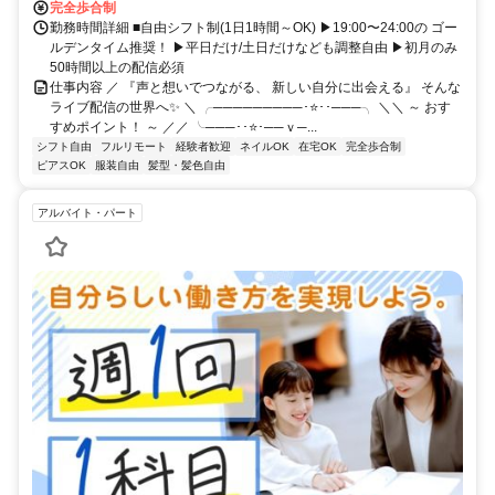
完全歩合制
勤務時間詳細 ■自由シフト制(1日1時間～OK) ▶19:00〜24:00の ゴー
ルデンタイム推奨！ ▶平日だけ/土日だけなども調整自由 ▶初月のみ
50時間以上の配信必須
仕事内容 ／ 『声と想いでつながる、 新しい自分に出会える』 そんな
ライブ配信の世界へ✨ ＼ ╭─────────･⭐･･───╮ ＼＼ ～ おす
すめポイント！ ～ ／／ ╰───･･⭐･──ｖ─...
シフト自由
フルリモート
経験者歓迎
ネイルOK
在宅OK
完全歩合制
ピアスOK
服装自由
髪型・髪色自由
アルバイト・パート