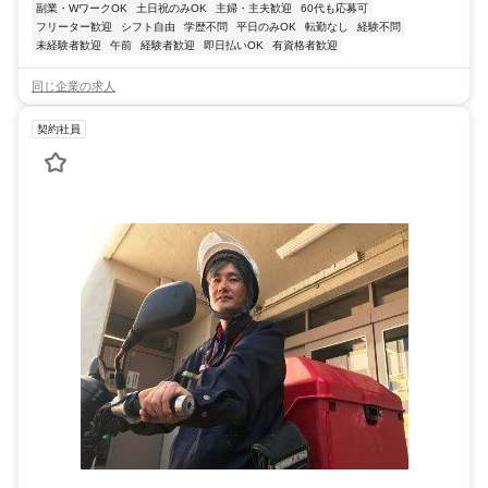
副業・WワークOK
土日祝のみOK
主婦・主夫歓迎
60代も応募可
フリーター歓迎
シフト自由
学歴不問
平日のみOK
転勤なし
経験不問
未経験者歓迎
午前
経験者歓迎
即日払いOK
有資格者歓迎
同じ企業の求人
契約社員