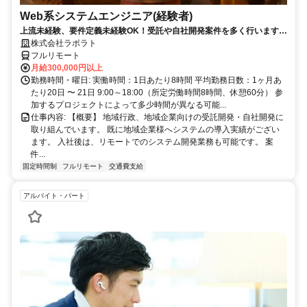
Web系システムエンジニア(経験者)
上流未経験、要件定義未経験OK！受託や自社開発案件を多く行います。
エンジニアとしてステップアップしましょう！
株式会社ラボラト
フルリモート
月給300,000円以上
勤務時間・曜日: 実働時間：1日あたり8時間 平均勤務日数：1ヶ月あ
たり20日 〜 21日 9:00～18:00（所定労働時間8時間、休憩60分） 参
加するプロジェクトによって多少時間が異なる可能...
仕事内容: 【概要】 地域行政、地域企業向けの受託開発・自社開発に
取り組んでいます。 既に地域企業様へシステムの導入実績がござい
ます。 入社後は、リモートでのシステム開発業務も可能です。 案
件...
固定時間制
フルリモート
交通費支給
アルバイト・パート