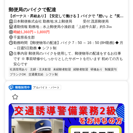
郵便局のバイクで配達
【ボーナス・昇給あり】【安定して働ける 】バイクで『想い』と『笑
顔』をつなぐお仕事してみませんか？
日本郵便株式会社 勤務地:水上郵便局 受付:茂原郵便局
通勤情報 勤務地；水上郵便局小湊鉄道「上総牛久駅」約5.3㎞
時給1,360円～1,800円
千葉県長生郡
勤務時間 【郵便物等の配達】バイク 7：50 ～ 16：50 (8H勤務) ◆ 月
～日週5日勤務 ◆ シフト制
仕事内容 郵便局のバイクを使用して、郵便物等の配達をするお仕事
です ※ 事前研修やしっかりとしたサポートを行います 初めての方も
安心です
社員登用あり
主婦・主夫歓迎
未経験者歓迎
経験者歓迎
研修あり
制服貸与
ブランクOK
交通費支給
シフト制
アルバイト・パート