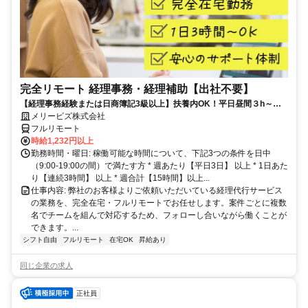
完全リモート 経理事務・経理補助【出社不要】
【経理事務経験または日商簿記3級以上】扶養内OK！平日昼間３h～。
完全在宅で育児・介護中の方も大歓迎♪
メリービズ株式会社
フルリモート
時給1,232円以上
勤務時間・曜日: 稼働可能な時間について、下記3つの条件を日中
（9:00-19:00の間）で満たす方 * 週あたり【平日3日】 以上 * 1日あた
り【連続3時間】 以上 * 週合計【15時間】以上...
仕事内容: 弊社のお客様よりご依頼いただいている経理代行サービス
の業務を、完全在宅・フルリモートでお任せします。案件ごとに複数
名でチームを組んで対応するため、フォローし合いながら働くことが
できます。...
シフト自由
フルリモート
在宅OK
昇給あり
同じ企業の求人
正社員