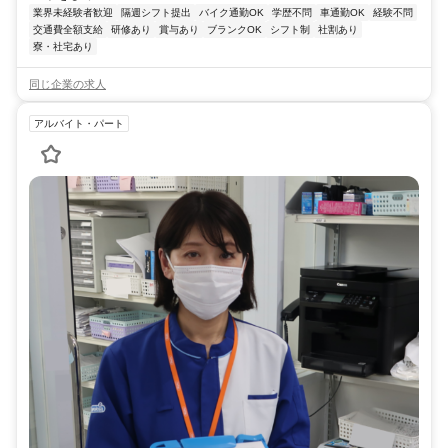
業界未経験者歓迎
隔週シフト提出
バイク通勤OK
学歴不問
車通勤OK
経験不問
交通費全額支給
研修あり
賞与あり
ブランクOK
シフト制
社割あり
寮・社宅あり
同じ企業の求人
アルバイト・パート