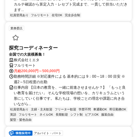
カルテ確認から算定入力・レセプト完成まで、一貫して担当いただき
ます...
社員登用あり
フルリモート
在宅OK
完全歩合制
業務委託
探究コーディネーター
全国での大規模募集！
株式会社ミエタ
フルリモート
月給200,000円～500,000円
勤務時間詳細 ※対応案件による 基本的には 9：00～18：00 目安 ※
週2～5日程度の出勤
仕事内容 【日本の教育を、一緒に前進させませんか？】 「もっと良
い教育を届けたい」 そんな学校現場の想いを、カリキュラムという
形にしていく仕事です。 私たちは、学校ごとの理念や課題に向き合
いながら...
社員登用あり
主婦・主夫歓迎
フリーター歓迎
学歴不問
車通勤OK
即日勤務OK
英語
フルリモート
ネイルOK
長期歓迎
シフト制
ピアスOK
服装自由
髪型・髪色自由
アルバイト・パート