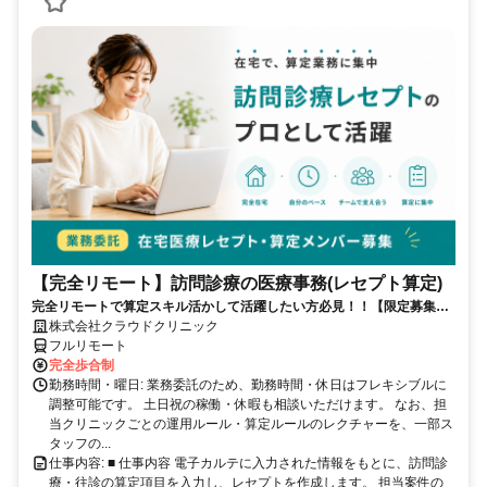
【完全リモート】訪問診療の医療事務(レセプト算定)
完全リモートで算定スキル活かして活躍したい方必見！！【限定募集】
完全リモート｜在宅医療レセプト算定（成果報酬型／業務委託）
株式会社クラウドクリニック
フルリモート
完全歩合制
勤務時間・曜日: 業務委託のため、勤務時間・休日はフレキシブルに
調整可能です。 土日祝の稼働・休暇も相談いただけます。 なお、担
当クリニックごとの運用ルール・算定ルールのレクチャーを、一部ス
タッフの...
仕事内容: ■ 仕事内容 電子カルテに入力された情報をもとに、訪問診
療・往診の算定項目を入力し、レセプトを作成します。 担当案件の