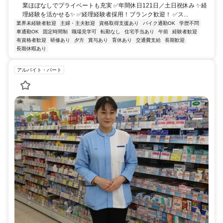
業ほぼなしでプライベートも充実 ✅年間休日121日／土日祝休み ✨経
理経験を活かせる✨ ✅経理経験者採用！ブランク歓迎！ ✅ス...
業界未経験者歓迎
主婦・主夫歓迎
資格取得支援あり
バイク通勤OK
学歴不問
車通勤OK
固定時間制
職場見学可
転勤なし
住宅手当あり
午前
経験者歓迎
有資格者歓迎
研修あり
夕方
賞与あり
育休あり
交通費支給
長期歓迎
長期休暇あり
アルバイト・パート