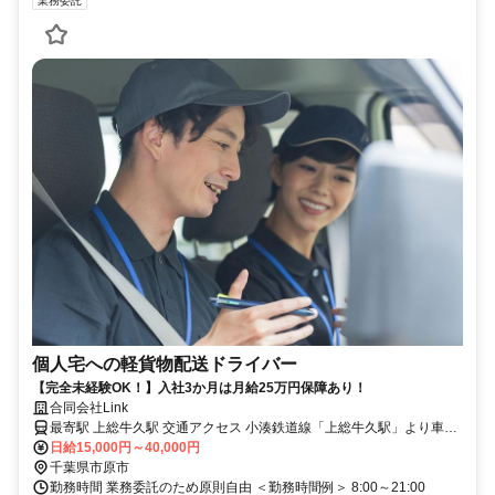
業務委託
個人宅への軽貨物配送ドライバー
【完全未経験OK！】入社3か月は月給25万円保障あり！
合同会社Link
最寄駅 上総牛久駅 交通アクセス 小湊鉄道線「上総牛久駅」より車で
4分
日給15,000円～40,000円
千葉県市原市
勤務時間 業務委託のため原則自由 ＜勤務時間例＞ 8:00～21:00