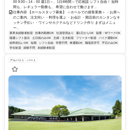
00 9:00～14：00 週1日～、1日4時間～で応相談 シフト自由！ 短時
間も、レギュラー勤務も、 希望に合わせて働けます...
仕事内容 【ホールスタッフ募集】 ＜ホールでの接客業務＞ ・お席へ
のご案内、注文伺い ・料理を運ぶ ・お会計 ・開店前のカンタンなキ
ッチン手伝い ・ワインやカクテルなどドリンク作り まずはメニュ
ー...
業界未経験者歓迎
扶養内勤務OK
社員登用あり
週1日からOK
副業・WワークOK
隔週シフト提出
土日祝のみOK
主婦・主夫歓迎
フリーター歓迎
バイク通勤OK
給料前払いOK
短期
シフト自由
学歴不問
車通勤OK
職場見学可
平日のみOK
学生歓迎
経験不問
未経験者歓迎
アルバイト・パート