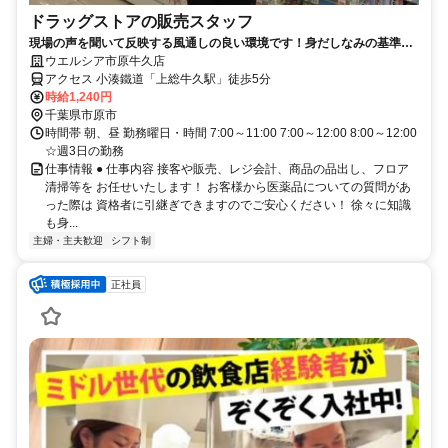
ドラッグストアの販売スタッフ
現場の声を聞いて反映する風通しの良い環境です！身だしなみの基準を
大幅に緩和しました！
ウエルシア市原牛久店
アクセス 小湊鐵道「上総牛久駅」徒歩5分
時給1,240円
千葉県市原市
時間帯 朝、昼 勤務曜日・時間 7:00～11:00 7:00～12:00 8:00～12:00
☆週3日の勤務
仕事情報 ● 仕事内容 接客や販売、レジ会計、商品の品出し、フロア
清掃等を お任せいたします！ お客様から医薬品についての質問があ
った際は 資格者に引継ぎできますのでご安心ください！ 徐々に知識
も身...
主婦・主夫歓迎
シフト制
正社員