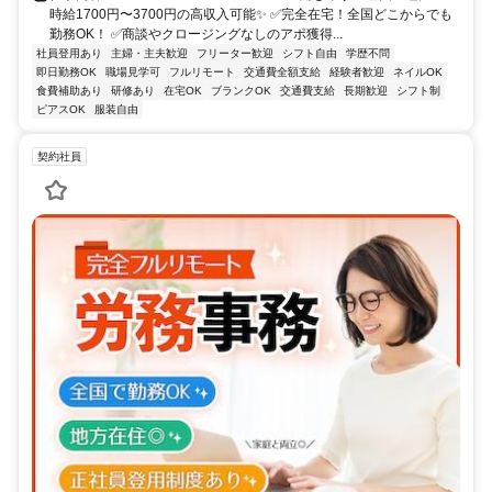
時給1700円〜3700円の高収入可能✨ ✅完全在宅！全国どこからでも
勤務OK！ ✅商談やクロージングなしのアポ獲得...
社員登用あり
主婦・主夫歓迎
フリーター歓迎
シフト自由
学歴不問
即日勤務OK
職場見学可
フルリモート
交通費全額支給
経験者歓迎
ネイルOK
食費補助あり
研修あり
在宅OK
ブランクOK
交通費支給
長期歓迎
シフト制
ピアスOK
服装自由
契約社員