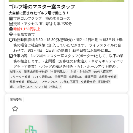
ゴルフ場のマスター室スタッフ
大自然に囲まれたゴルフ場で働こう！
市原ゴルフクラブ 柿の木台コース
交通・アクセス 五井駅より車で20分
時給1,150円以上
千葉県市原市
勤務時間詳細 6:30～15:30(休憩60分)・週2～4日出勤 ※週3日以上勤
務の場合は社会保険に加入していただきます。 ライフスタイルに合
わせて、週3～4日、1日8ｈの勤務！ 勤務日数はお気軽に相...
仕事内容 ゴルフ場のマスター室スタッフ(ポーター)として、以下の業
務を担当します。 - 玄関番（お客様のお出迎え・車からキャディバッ
グを下す作業） - バッグの積込み積み下ろし - ホールアウト時の...
制服あり
業界未経験者歓迎
社員登用あり
主婦・主夫歓迎
60代も応募可
フリーター歓迎
バイク通勤OK
学歴不問
車通勤OK
経験不問
未経験者歓迎
経験者歓迎
研修あり
ブランクOK
70代も応募可
交通費支給
長期歓迎
週2・3日からOK
シフト制
社割あり
業務委託