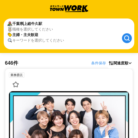
千葉県
上総牛久駅
職種を選択してください
主婦・主夫歓迎
キーワードを選択してください
646件
条件保存
関連度順
業務委託