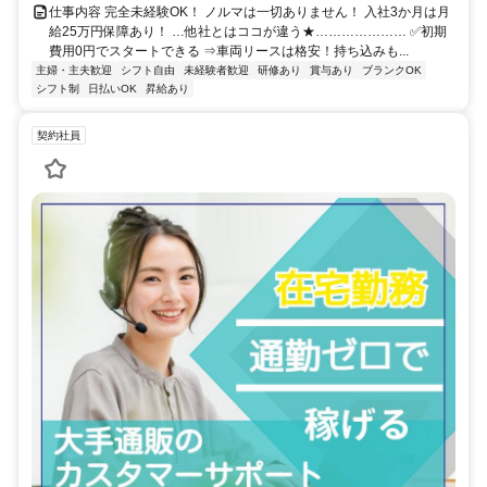
仕事内容 完全未経験OK！ ノルマは一切ありません！ 入社3か月は月
給25万円保障あり！ …他社とはココが違う★………………… ✅初期
費用0円でスタートできる ⇒車両リースは格安！持ち込みも...
主婦・主夫歓迎
シフト自由
未経験者歓迎
研修あり
賞与あり
ブランクOK
シフト制
日払いOK
昇給あり
契約社員