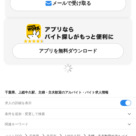
メールで受け取る
アプリを無料ダウンロード
千葉県、上総牛久駅、主婦・主夫歓迎のアルバイト・バイト求人情報
求人の詳細を表示
条件を追加・変更して検索
市区町村を追加・変更
関連キーワード
完全在宅ワーク 全国
シール貼り 在宅
現在地周辺
ガチャガチャ
犬カフェ
千葉県
駅を追加・変更