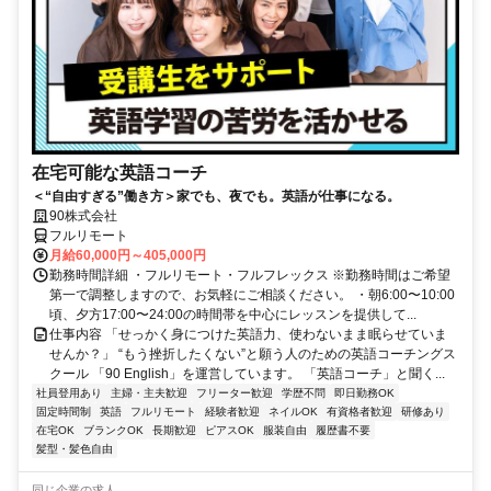
在宅可能な英語コーチ
＜“自由すぎる”働き方＞家でも、夜でも。英語が仕事になる。
90株式会社
フルリモート
月給60,000円～405,000円
勤務時間詳細 ・フルリモート・フルフレックス ※勤務時間はご希望
第一で調整しますので、お気軽にご相談ください。 ・朝6:00〜10:00
頃、夕方17:00〜24:00の時間帯を中心にレッスンを提供して...
仕事内容 「せっかく身につけた英語力、使わないまま眠らせていま
せんか？」 “もう挫折したくない”と願う人のための英語コーチングス
クール 「90 English」を運営しています。 「英語コーチ」と聞く...
社員登用あり
主婦・主夫歓迎
フリーター歓迎
学歴不問
即日勤務OK
固定時間制
英語
フルリモート
経験者歓迎
ネイルOK
有資格者歓迎
研修あり
在宅OK
ブランクOK
長期歓迎
ピアスOK
服装自由
履歴書不要
髪型・髪色自由
同じ企業の求人