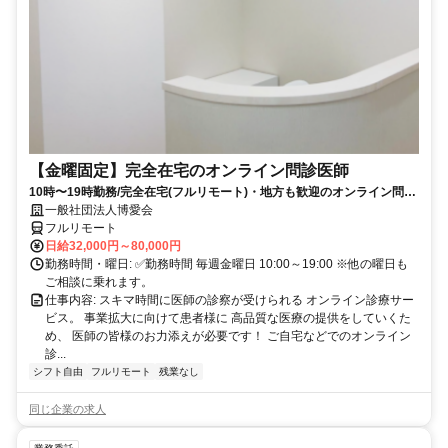
【金曜固定】完全在宅のオンライン問診医師
10時〜19時勤務/完全在宅(フルリモート)・地方も歓迎のオンライン問診
業務
一般社団法人博愛会
フルリモート
日給32,000円～80,000円
勤務時間・曜日: ✅勤務時間 毎週金曜日 10:00～19:00 ※他の曜日も
ご相談に乗れます。
仕事内容: スキマ時間に医師の診察が受けられる オンライン診療サー
ビス。 事業拡大に向けて患者様に 高品質な医療の提供をしていくた
め、 医師の皆様のお力添えが必要です！ ご自宅などでのオンライン
診...
シフト自由
フルリモート
残業なし
同じ企業の求人