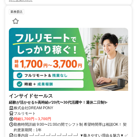
業務委託
インサイドセールス
経験が活かせる✨高時給✅20代〜30代活躍中！週休二日制✨
株式会社DREAM PONY
フルリモート
時給1,700円～3,700円
勤務時間詳細 9:00〜21:00の間でシフト制 希望時間帯は相談OK！ 契
約更新期間：1年
仕事内容 ─┘─┘─┘─┘─┘─┘─┘─┘─┘ ▼働きやすい理由＆魅力▼ ✅