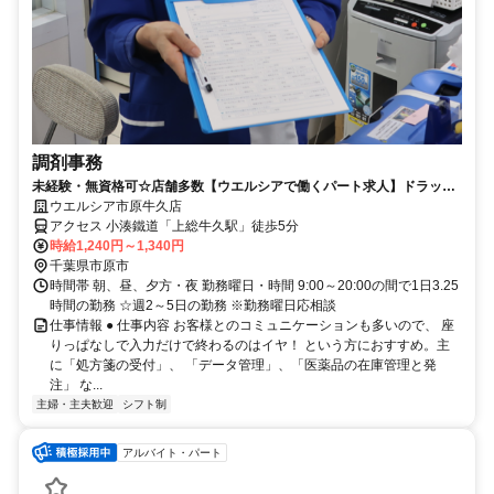
調剤事務
未経験・無資格可☆店舗多数【ウエルシアで働くパート求人】ドラッグ
ストアの調剤事務
ウエルシア市原牛久店
アクセス 小湊鐵道「上総牛久駅」徒歩5分
時給1,240円～1,340円
千葉県市原市
時間帯 朝、昼、夕方・夜 勤務曜日・時間 9:00～20:00の間で1日3.25
時間の勤務 ☆週2～5日の勤務 ※勤務曜日応相談
仕事情報 ● 仕事内容 お客様とのコミュニケーションも多いので、 座
りっぱなしで入力だけで終わるのはイヤ！ という方におすすめ。主
に「処方箋の受付」、 「データ管理」、「医薬品の在庫管理と発
注」 な...
主婦・主夫歓迎
シフト制
アルバイト・パート