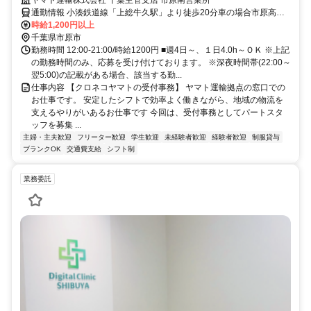
通勤情報 小湊鉄道線「上総牛久駅」より徒歩20分車の場合市原高校
近く
時給1,200円以上
千葉県市原市
勤務時間 12:00-21:00/時給1200円 ■週4日～、１日4.0h～ＯＫ ※上記
の勤務時間のみ、応募を受け付けております。 ※深夜時間帯(22:00～
翌5:00)の記載がある場合、該当する勤...
仕事内容 【クロネコヤマトの受付事務】 ヤマト運輸拠点の窓口での
お仕事です。 安定したシフトで効率よく働きながら、地域の物流を
支えるやりがいあるお仕事です 今回は、受付事務としてパートスタ
ッフを募集 ...
主婦・主夫歓迎
フリーター歓迎
学生歓迎
未経験者歓迎
経験者歓迎
制服貸与
ブランクOK
交通費支給
シフト制
業務委託