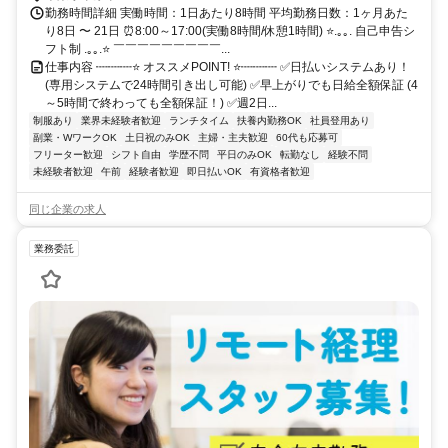
勤務時間詳細 実働時間：1日あたり8時間 平均勤務日数：1ヶ月あた
り8日 〜 21日 ⏰8:00～17:00(実働8時間/休憩1時間) ⭐.｡｡. 自己申告シ
フト制 .｡｡.⭐ ￣￣￣￣￣￣￣￣￣...
仕事内容 ┉┉┉⭐ オススメPOINT! ⭐┉┉┉ ✅日払いシステムあり！
(専用システムで24時間引き出し可能) ✅早上がりでも日給全額保証 (4
～5時間で終わっても全額保証！) ✅週2日...
制服あり
業界未経験者歓迎
ランチタイム
扶養内勤務OK
社員登用あり
副業・WワークOK
土日祝のみOK
主婦・主夫歓迎
60代も応募可
フリーター歓迎
シフト自由
学歴不問
平日のみOK
転勤なし
経験不問
未経験者歓迎
午前
経験者歓迎
即日払いOK
有資格者歓迎
同じ企業の求人
業務委託