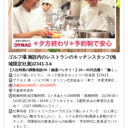
ゴルフ場 施設内のレストランのキッチンスタッフ(地
域限定社員)/2341-3-k
【入社時期の調整相談OK！融通バッチリ！】20～40代活躍！「働くペ
ースを見直したい」転職や再就職歓迎★残業ナシ＆夕方以降はプライベ
ゴルフ場レストラン ロッテ皆吉台カントリー倶楽部【2341】
ートタイム【転居を伴う転勤なし】
【社】地域
アクセス 車・バイクOK！ガソリン代支給あり！車で「木更津東IC」
～約17分、「市原IC」～約30分、「五井駅」～約30分
月給203,000円～223,000円
千葉県市原市
勤務時間 総労働時間：1ヶ月あたり166時間 ・勤務時間： [1] 06:00～
14:00 [2] 10:00～18:00 シフトサイクル：2週間 休みの希望日を提
出！ （1日7.5時間のシフト／...
仕事内容 【サントリーグループのゴルフ場レストラン】 「心と体に
無理のない働き方をしたい」 と、ミドル世代の転職者も多数のダイ
ナック。 同業他社の飲食店からの転職や、 学生時代に飲食店でバイ
トをして...