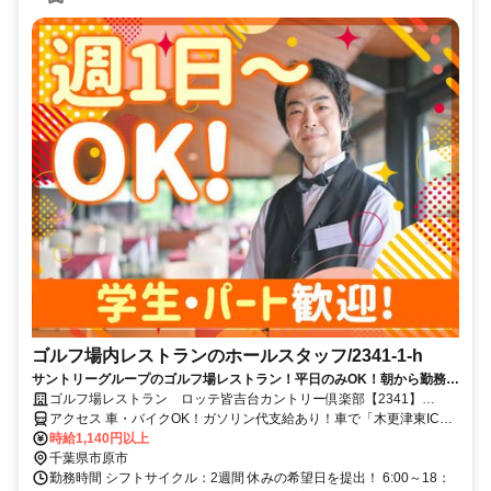
ゴルフ場内レストランのホールスタッフ/2341-1-h
サントリーグループのゴルフ場レストラン！平日のみOK！朝から勤務出
来る方歓迎！ 毎年昇給◎前払いOK
ゴルフ場レストラン ロッテ皆吉台カントリー倶楽部【2341】
【AP】
アクセス 車・バイクOK！ガソリン代支給あり！車で「木更津東IC」
～約17分、「市原IC」～約30分、「五井駅」～約30分
時給1,140円以上
千葉県市原市
勤務時間 シフトサイクル：2週間 休みの希望日を提出！ 6:00～18：