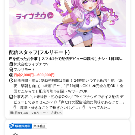
配信スタッフ(フルリモート)
声を使ったお仕事｜スマホ1台で配信デビュー◎顔出しナシ・1日1時間
～OK♪
株式会社ライブナウV
フルリモート
月給2,000円～600,000円
勤務時間・曜日: ⏰勤務時間は自由！ 24時間いつでも配信可能 （深
夜・早朝も自由） ⛅週1日〜、1日1時間～OK！ ⛺完全在宅OK！ 全
国どこからでも配信可能 ✨副業・WワークOK
仕事内容: ＼✨未経験・初心者OK✨／ "ライブナウV"でボイス配信 デ
ビューしてみませんか？ ✋「声だけの配信活動に興味があるけど…」
✋「趣味・好きなことで稼ぎたいけど…」 ✋「やってみた...
週1日からOK
フルリモート
在宅OK
業務委託