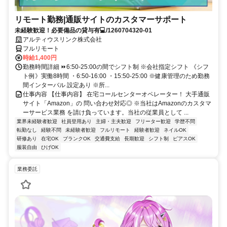
リモート勤務|通販サイトのカスタマーサポート
未経験歓迎！必要備品の貸与有💻/1260704320-01
アルティウスリンク株式会社
フルリモート
時給1,400円
勤務時間詳細 ⏩6:50-25:00の間でシフト制 ※会社指定シフト 《シフ
ト例》実働8時間 ・6:50-16:00 ・15:50-25:00 ※健康管理のため勤務
間インターバル 設定あり ※所...
仕事内容 【仕事内容】 在宅コールセンターオペレーター！ 大手通販
サイト「Amazon」の 問い合わせ対応◎ ※当社はAmazonのカスタマ
ーサービス業務 を請け負っています。当社の従業員として ...
業界未経験者歓迎
社員登用あり
主婦・主夫歓迎
フリーター歓迎
学歴不問
転勤なし
経験不問
未経験者歓迎
フルリモート
経験者歓迎
ネイルOK
研修あり
在宅OK
ブランクOK
交通費支給
長期歓迎
シフト制
ピアスOK
服装自由
ひげOK
業務委託