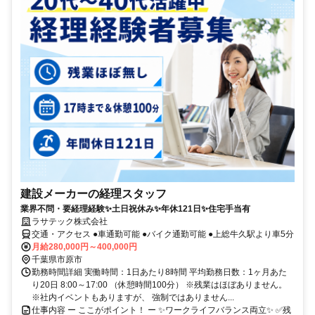
建設メーカーの経理スタッフ
業界不問・要経理経験✨土日祝休み✨年休121日✨住宅手当有
ラサテック株式会社
交通・アクセス ●車通勤可能 ●バイク通勤可能 ●上総牛久駅より車5分
月給280,000円～400,000円
千葉県市原市
勤務時間詳細 実働時間：1日あたり8時間 平均勤務日数：1ヶ月あた
り20日 8:00～17:00 （休憩時間100分） ※残業はほぼありません。
※社内イベントもありますが、 強制ではありません...
仕事内容 ー ここがポイント！ ー ✨ワークライフバランス両立✨ ✅残