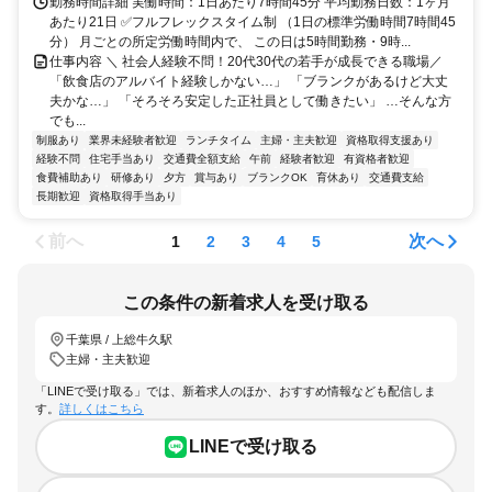
勤務時間詳細 実働時間：1日あたり7時間45分 平均勤務日数：1ヶ月
あたり21日 ✅フルフレックスタイム制 （1日の標準労働時間7時間45
分） 月ごとの所定労働時間内で、 この日は5時間勤務・9時...
仕事内容 ＼ 社会人経験不問！20代30代の若手が成長できる職場／
「飲食店のアルバイト経験しかない…」 「ブランクがあるけど大丈
夫かな…」 「そろそろ安定した正社員として働きたい」 …そんな方
でも...
制服あり
業界未経験者歓迎
ランチタイム
主婦・主夫歓迎
資格取得支援あり
経験不問
住宅手当あり
交通費全額支給
午前
経験者歓迎
有資格者歓迎
食費補助あり
研修あり
夕方
賞与あり
ブランクOK
育休あり
交通費支給
長期歓迎
資格取得手当あり
前へ
次へ
1
2
3
4
5
この条件の新着求人を受け取る
千葉県 / 上総牛久駅
主婦・主夫歓迎
「LINEで受け取る」では、新着求人のほか、おすすめ情報なども配信しま
す。
詳しくはこちら
LINEで受け取る