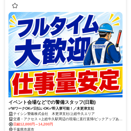
イベント会場などでの警備スタッフ(日勤)
✅WワークOK✅日払いOK✅即入寮可能！／木更津支社
テイシン警備株式会社 木更津支社/上総牛久エリア
交通・アクセス ⭐上総牛久駅周辺の現場に直行直帰/ピックアップあ
り！移動の心配は不要です♪
日給12,000円～14,200円
千葉県市原市