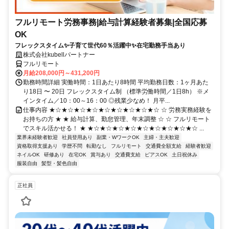
フルリモート労務事務|給与計算経験者募集|全国応募
OK
フレックスタイム✨子育て世代60％活躍中✨在宅勤務手当あり
株式会社kubellパートナー
フルリモート
月給208,000円～431,200円
勤務時間詳細 実働時間：1日あたり8時間 平均勤務日数：1ヶ月あた
り18日 〜 20日 フレックスタイム制 （標準労働時間／1日8h） ※メ
インタイム／10：00～16：00 ◎残業少なめ！ 月平...
仕事内容 ★☆★☆★☆★☆★☆★☆★☆★☆★☆ ☆ 労務実務経験を
お持ちの方 ★ ★ 給与計算、勤怠管理、年末調整 ☆ ☆ フルリモート
でスキル活かせる！ ★ ★☆★☆★☆★☆★☆★☆★☆★☆★☆ ...
業界未経験者歓迎
社員登用あり
副業・WワークOK
主婦・主夫歓迎
資格取得支援あり
学歴不問
転勤なし
フルリモート
交通費全額支給
経験者歓迎
ネイルOK
研修あり
在宅OK
賞与あり
交通費支給
ピアスOK
土日祝休み
服装自由
髪型・髪色自由
正社員