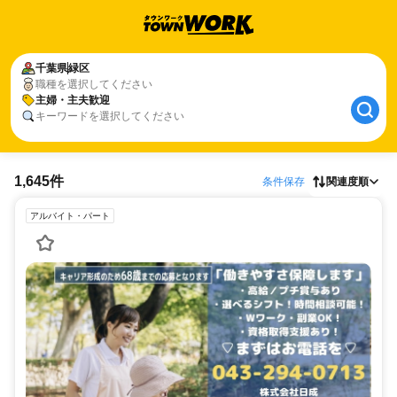
千葉県
緑区
職種を選択してください
主婦・主夫歓迎
キーワードを選択してください
1,645件
条件保存
関連度順
アルバイト・パート