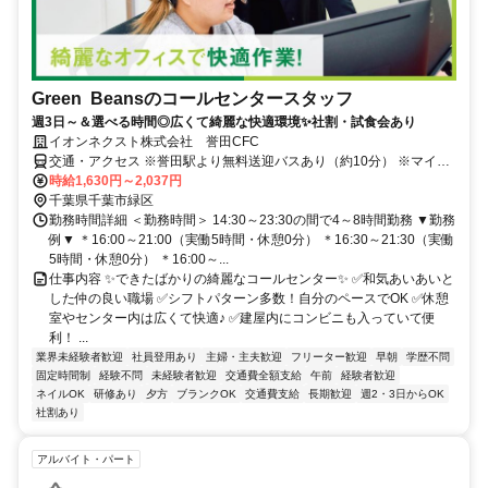
Green Beansのコールセンタースタッフ
週3日～＆選べる時間◎広くて綺麗な快適環境✨社割・試食会あり
イオンネクスト株式会社 誉田CFC
交通・アクセス ※誉田駅より無料送迎バスあり（約10分） ※マイカ
ー通勤は公共交通機関が使用できない時間帯の勤務がある場合に応相
時給1,630円～2,037円
談
千葉県千葉市緑区
勤務時間詳細 ＜勤務時間＞ 14:30～23:30の間で4～8時間勤務 ▼勤務
例▼ ＊16:00～21:00（実働5時間・休憩0分） ＊16:30～21:30（実働
5時間・休憩0分） ＊16:00～...
仕事内容 ✨できたばかりの綺麗なコールセンター✨ ✅和気あいあいと
した仲の良い職場 ✅シフトパターン多数！自分のペースでOK ✅休憩
室やセンター内は広くて快適♪ ✅建屋内にコンビニも入っていて便
利！ ...
業界未経験者歓迎
社員登用あり
主婦・主夫歓迎
フリーター歓迎
早朝
学歴不問
固定時間制
経験不問
未経験者歓迎
交通費全額支給
午前
経験者歓迎
ネイルOK
研修あり
夕方
ブランクOK
交通費支給
長期歓迎
週2・3日からOK
社割あり
アルバイト・パート