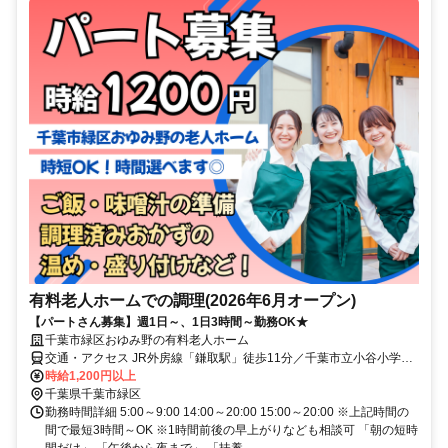
有料老人ホームでの調理(2026年6月オープン)
【パートさん募集】週1日～、1日3時間～勤務OK★
千葉市緑区おゆみ野の有料老人ホーム
交通・アクセス JR外房線「鎌取駅」徒歩11分／千葉市立小谷小学校
近く
時給1,200円以上
千葉県千葉市緑区
勤務時間詳細 5:00～9:00 14:00～20:00 15:00～20:00 ※上記時間の
間で最短3時間～OK ※1時間前後の早上がりなども相談可 「朝の短時