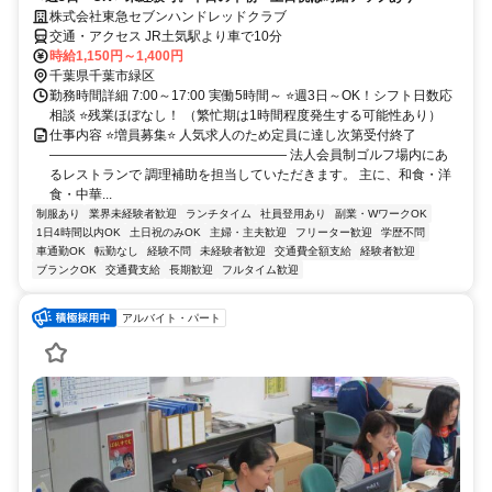
株式会社東急セブンハンドレッドクラブ
交通・アクセス JR土気駅より車で10分
時給1,150円～1,400円
千葉県千葉市緑区
勤務時間詳細 7:00～17:00 実働5時間～ ⭐週3日～OK！シフト日数応
相談 ⭐残業ほぼなし！ （繁忙期は1時間程度発生する可能性あり）
仕事内容 ⭐増員募集⭐ 人気求人のため定員に達し次第受付終了
―――――――――――――――――― 法人会員制ゴルフ場内にあ
るレストランで 調理補助を担当していただきます。 主に、和食・洋
食・中華...
制服あり
業界未経験者歓迎
ランチタイム
社員登用あり
副業・WワークOK
1日4時間以内OK
土日祝のみOK
主婦・主夫歓迎
フリーター歓迎
学歴不問
車通勤OK
転勤なし
経験不問
未経験者歓迎
交通費全額支給
経験者歓迎
ブランクOK
交通費支給
長期歓迎
フルタイム歓迎
アルバイト・パート