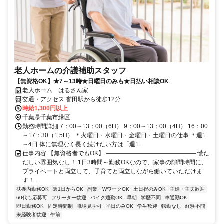
老人ホームの介護補助スタッフ
【無資格OK】★7～13時★日曜日のみも★日払い相談OK
老人ホーム はるさん家
交通・アクセス 誉田駅から徒歩12分
時給1,300円以上
千葉県千葉市緑区
勤務時間詳細 7：00～13：00（6H） 9：00～13：00（4H） 16：00
～17：30（1.5H） ＊火曜日・水曜日・金曜日・土曜日の仕事 ＊週1
～4日 体に無理なく長く続けたい方は「週1...
仕事内容 【無資格者でもOK】 ――――――――――――――― 慌た
だしい雰囲気なし！ 1日3時間～勤務OKなので、家事の隙間時間に、
プライベートと両立して、子育てと両立しながら働いていただけま
す！...
扶養内勤務OK
週1日からOK
副業・WワークOK
土日祝のみOK
主婦・主夫歓迎
60代も応募可
フリーター歓迎
バイク通勤OK
早朝
学歴不問
車通勤OK
即日勤務OK
固定時間制
職場見学可
平日のみOK
学生歓迎
転勤なし
経験不問
未経験者歓迎
午前