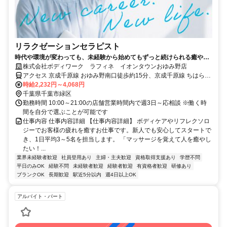
リラクゼーションセラピスト
時代や環境が変わっても、未経験から始めてもずっと続けられる癒やし
の仕事。手に職を身につけて、生き方を変えよう。
株式会社ボディワーク ラフィネ イオンタウンおゆみ野店
アクセス 京成千原線 おゆみ野南口徒歩約15分、京成千原線 ちはら台
西側出口徒歩約18分、京成千原線 学園前（千葉県）出入口1徒歩約35
時給2,232円～4,068円
分 最寄駅：おゆみ野駅
千葉県千葉市緑区
勤務時間 10:00～21:00の店舗営業時間内で週3日～応相談 ※働く時
間を自分で選ぶことが可能です
仕事内容 仕事内容詳細 【仕事内容詳細】 ボディケアやリフレクソロ
ジーでお客様の疲れを癒すお仕事です。新人でも安心してスタートで
き、1日平均3～5名を担当します。 「マッサージを覚えて人を癒やし
たい！...
業界未経験者歓迎
社員登用あり
主婦・主夫歓迎
資格取得支援あり
学歴不問
平日のみOK
経験不問
未経験者歓迎
経験者歓迎
有資格者歓迎
研修あり
ブランクOK
長期歓迎
駅近5分以内
週4日以上OK
アルバイト・パート