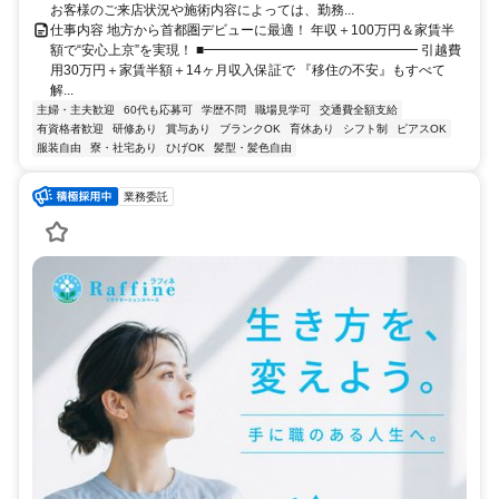
お客様のご来店状況や施術内容によっては、勤務...
仕事内容 地方から首都圏デビューに最適！ 年収＋100万円＆家賃半
額で“安心上京”を実現！ ■━━━━━━━━━━━━━━━━ 引越費
用30万円＋家賃半額＋14ヶ月収入保証で 『移住の不安』もすべて
解...
主婦・主夫歓迎
60代も応募可
学歴不問
職場見学可
交通費全額支給
有資格者歓迎
研修あり
賞与あり
ブランクOK
育休あり
シフト制
ピアスOK
服装自由
寮・社宅あり
ひげOK
髪型・髪色自由
業務委託