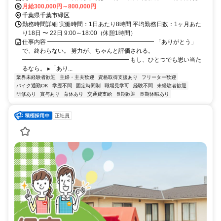
3分
月給300,000円～800,000円
千葉県千葉市緑区
勤務時間詳細 実働時間：1日あたり8時間 平均勤務日数：1ヶ月あた
り18日 〜 22日 9:00～18:00（休憩1時間）
仕事内容 ━━━━━━━━━━━━━━━━━━ 「ありがとう」
で、終わらない。 努力が、ちゃんと評価される。
━━━━━━━━━━━━━━━━━━ もし、ひとつでも思い当た
るなら。 ▸「あり...
業界未経験者歓迎
主婦・主夫歓迎
資格取得支援あり
フリーター歓迎
バイク通勤OK
学歴不問
固定時間制
職場見学可
経験不問
未経験者歓迎
研修あり
賞与あり
育休あり
交通費支給
長期歓迎
長期休暇あり
正社員