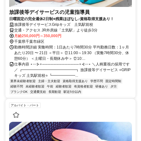
放課後等デイサービスの児童指導員
日曜固定の完全週休2日制⭐残業ほぼなし♪資格取得支援あり！
放課後等デイサービスGripキッズ 土気駅前校
交通・アクセス JR外房線「土気駅」より徒歩3分
月給250,000円～350,000円
千葉県千葉市緑区
勤務時間詳細 実働時間：1日あたり7時間30分 平均勤務日数：1ヶ月
あたり20日 〜 21日 ＜平日＞ ⏰11:00～19:30 （実働7時間30分、休
憩60分） ＜土曜日・長期休み中＞ ⏰10:...
仕事内容 ⋆⋅⋅⋅⊱∘─────────────∘⊰⋅⋅⋅⋆ ＼人柄重視の採用です
／ ┏━━━━━━━━━━━━━━┓ 放課後等デイサービス ⭐GRIP
キッズ 土気駅前校⭐ ┗━━━━━━...
業界未経験者歓迎
主婦・主夫歓迎
資格取得支援あり
学歴不問
固定時間制
経験不問
未経験者歓迎
午前
経験者歓迎
有資格者歓迎
研修あり
夕方
ブランクOK
交通費支給
長期歓迎
駅近5分以内
アルバイト・パート