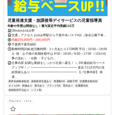
児童発達支援・放課後等デイサービスの児童指導員
年齢や学歴は関係なし！賞与直近平均実績110万
Olinaceおゆみ野
交通・アクセス おゆみ野駅から千葉中央バスで4分（泉谷公園下車）
または徒歩で20分
月給255,000円～280,000円
千葉県千葉市緑区
勤務時間詳細 総労働時間：1ヶ月あたり172時間 平日：10:00～19:00
土･祝・お子様の長期休暇中は 9:00～18:00／8:00～17:00 ＜1日の仕
事の流れ＞ ・出勤 ・子どもの...
仕事内容 好調な業績をしっかり社員へ還元！ ＼ 3年連続給与ベース
アップ中！／ ━━━━━━━━━━━━━━━ 直近で110万円の支
給実績もあり ━━━━━━━━━━━━━━━ 【✅仕事内容】 発
達...
業界未経験者歓迎
資格取得支援あり
車通勤OK
経験不問
交通費全額支給
ネイルOK
研修あり
賞与あり
ブランクOK
育休あり
交通費支給
資格取得手当あり
シフト制
アルバイト・パート