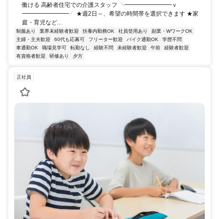
働ける 高齢者住宅での介護スタッフ ╰━━━━━━━━ｖ
━━━━━━━━╯ ★週2日～、希望の時間帯を選択できます ★家
庭・育児など...
制服あり
業界未経験者歓迎
扶養内勤務OK
社員登用あり
副業・WワークOK
主婦・主夫歓迎
60代も応募可
フリーター歓迎
バイク通勤OK
学歴不問
車通勤OK
職場見学可
転勤なし
経験不問
未経験者歓迎
午前
経験者歓迎
有資格者歓迎
研修あり
夕方
正社員