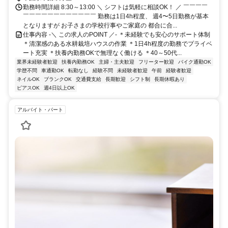
勤務時間詳細 8:30～13:00 ＼ シフトは気軽に相談OK！ ／ ￣￣￣￣
￣￣￣￣￣￣￣￣￣￣￣￣ 勤務は1日4h程度、 週4〜5日勤務が基本
となりますが お子さまの学校行事やご家庭の 都合に合...
仕事内容 -＼ この求人のPOINT ／- ＊未経験でも安心のサポート体制
＊清潔感のある水耕栽培ハウスの作業 ＊1日4h程度の勤務でプライベ
ート充実 ＊扶養内勤務OKで無理なく働ける ＊40～50代...
業界未経験者歓迎
扶養内勤務OK
主婦・主夫歓迎
フリーター歓迎
バイク通勤OK
学歴不問
車通勤OK
転勤なし
経験不問
未経験者歓迎
午前
経験者歓迎
ネイルOK
ブランクOK
交通費支給
長期歓迎
シフト制
長期休暇あり
ピアスOK
週4日以上OK
アルバイト・パート