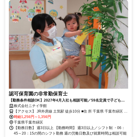
認可保育園の非常勤保育士
【勤務条件相談OK】2027年4月入社も相談可能／59名定員で子どもた
ち一人ひとりと向き合える！ワークライフバランス◎
株式会社ニチイ学館
【アクセス】 JR外房線 土気駅 徒歩10分 ■住 所 千葉県 千葉市緑区 あ
時給1,256円～1,356円
すみが丘5-6-3 ■アクセス JR外房線 土気駅 徒歩10分
千葉県千葉市緑区
【勤務日数】 週3日以上 【勤務時間】 週3日以上／シフト制 ・06：
45～20：15の間のシフト勤務 週の労働日数及び就業時間は相談可能