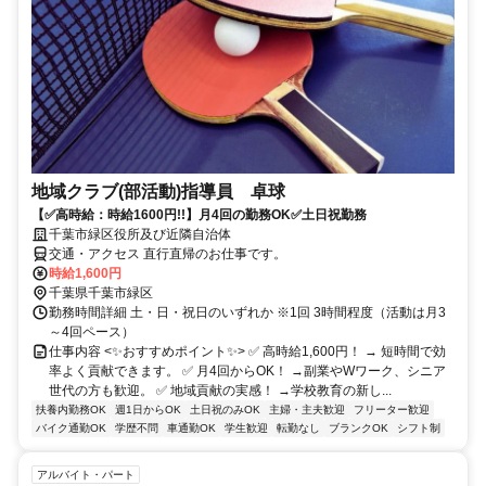
地域クラブ(部活動)指導員 卓球
【✅高時給：時給1600円!!】月4回の勤務OK✅土日祝勤務
千葉市緑区役所及び近隣自治体
交通・アクセス 直行直帰のお仕事です。
時給1,600円
千葉県千葉市緑区
勤務時間詳細 土・日・祝日のいずれか ※1回 3時間程度（活動は月3
～4回ペース）
仕事内容 <✨おすすめポイント✨> ✅ 高時給1,600円！ → 短時間で効
率よく貢献できます。 ✅ 月4回からOK！ →副業やWワーク、シニア
世代の方も歓迎。 ✅ 地域貢献の実感！ →学校教育の新し...
扶養内勤務OK
週1日からOK
土日祝のみOK
主婦・主夫歓迎
フリーター歓迎
バイク通勤OK
学歴不問
車通勤OK
学生歓迎
転勤なし
ブランクOK
シフト制
アルバイト・パート