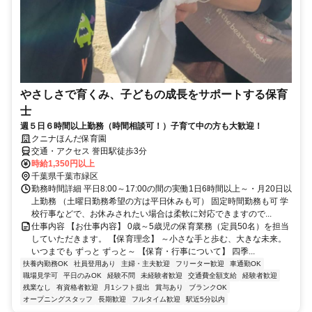
やさしさで育くみ、子どもの成長をサポートする保育
士
週５日６時間以上勤務（時間相談可！）子育て中の方も大歓迎！
クニナほんだ保育園
交通・アクセス 誉田駅徒歩3分
時給1,350円以上
千葉県千葉市緑区
勤務時間詳細 平日8:00～17:00の間の実働1日6時間以上～・月20日以
上勤務 （土曜日勤務希望の方は平日休みも可） 固定時間勤務も可 学
校行事などで、お休みされたい場合は柔軟に対応できますので...
仕事内容 【お仕事内容】 0歳～5歳児の保育業務（定員50名）を担当
していただきます。 【保育理念】 ～小さな手と歩む、大きな未来。
いつまでも ずっと ずっと～ 【保育・行事について】 四季...
扶養内勤務OK
社員登用あり
主婦・主夫歓迎
フリーター歓迎
車通勤OK
職場見学可
平日のみOK
経験不問
未経験者歓迎
交通費全額支給
経験者歓迎
残業なし
有資格者歓迎
月1シフト提出
賞与あり
ブランクOK
オープニングスタッフ
長期歓迎
フルタイム歓迎
駅近5分以内