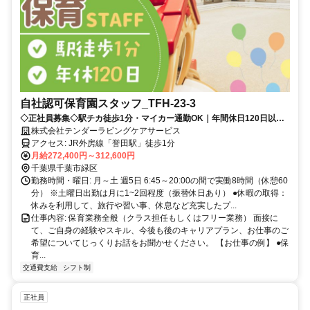
自社認可保育園スタッフ_TFH-23-3
◇正社員募集◇駅チカ徒歩1分・マイカー通勤OK｜年間休日120日以上
｜持ち帰り業務なし・残業ほぼなし｜昇給あり・賞与年2回支給｜
株式会社テンダーラビングケアサービス
アクセス: JR外房線「誉田駅」徒歩1分
月給272,400円～312,600円
千葉県千葉市緑区
勤務時間・曜日: 月～土 週5日 6:45～20:00の間で実働8時間（休憩60
分） ※土曜日出勤は月に1~2回程度（振替休日あり） ●休暇の取得：
休みを利用して、旅行や習い事、休息など充実したプ...
仕事内容: 保育業務全般（クラス担任もしくはフリー業務） 面接に
て、ご自身の経験やスキル、今後も後のキャリアプラン、お仕事のご
希望についてじっくりお話をお聞かせください。 【お仕事の例】 ●保
育...
交通費支給
シフト制
正社員