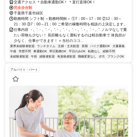
交通アクセス ＊自動車通勤OK！ ＊直行直帰OK！
完全歩合制
千葉県千葉市緑区
勤務時間 シフト制 ＜勤務時間例＞ ①7：00～17：00 ②12：30～
21：30 ③7：00～21：00 ご希望の稼働時間を相談の上決定します。
仕事内容 ・。'.・。'.・。'.・。'.・。'.・。'.・。'.・。'. ノルマなしで重
たい荷物も少ない！ 長距離もなく運転するのは軽自動車で 体負担が
少なく、仕事ができます！ ⭐️ 当社のココ...
業界未経験者歓迎
ランチタイム
主婦・主夫歓迎
長期
バイク通勤OK
大量募集
午後
学歴不問
車通勤OK
即日勤務OK
平日のみOK
転勤なし
経験不問
未経験者歓迎
午前
経験者歓迎
有資格者歓迎
職種変更なし
夕方
ブランクOK
アルバイト・パート