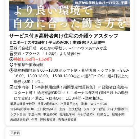
サービス付き高齢者向け住宅の介護ケアスタッフ
ミニボーナス年2回有！平日のみOK！主婦(夫)さん活躍中
株式会社日成 めだかの学校シルバーハウスあすみが丘
交通・アクセス 「土気駅」より徒歩6分
時給1,352円～1,524円
千葉県千葉市緑区
勤務時間詳細 9:00〜18:00 ※シフト制・希望考慮 ＜シフト例＞ 9:00-
18:00、13:00-18:00、 15:00-18:00など ✅週2日〜OK！ 週4日以上の
勤務もOK！ ✅1...
仕事内容 【下半期採用始動！期間限定増員募集】 ✅ 経験者は高給与
スタート可！ 給与相談OK◎ ✅ ミニボーナス年2回 (週4日以上の勤務
にて支給) ✅ 週2日〜勤務OK！ 1日3時間〜勤務相談...
業界未経験者歓迎
扶養内勤務OK
社員登用あり
副業・WワークOK
1日4時間以内OK
土日祝のみOK
主婦・主夫歓迎
フリーター歓迎
バイク通勤OK
シフト自由
学歴不問
車通勤OK
職場見学可
平日のみOK
転勤なし
経験不問
未経験者歓迎
午前
経験者歓迎
有資格者歓迎
正社員