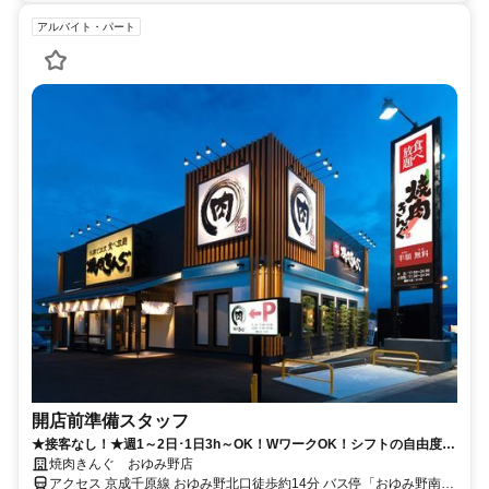
アルバイト・パート
開店前準備スタッフ
★接客なし！★週1～2日･1日3h～OK！WワークOK！シフトの自由度の
高さが魅力！
焼肉きんぐ おゆみ野店
アクセス 京成千原線 おゆみ野北口徒歩約14分 バス停「おゆみ野南」