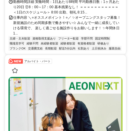
勤務時間詳細 実働時間：1日あたり8時間 平均勤務日数：1ヶ月あた
り20日 ⏰8：00～17：00 基本残業なし！ ＝＝＝＝＝＝＝＝＝＝＝
＜1日のスケジュール＞ 8:00 出勤、朝礼 8:15...
仕事内容 ＼⭐オススメポイント！⭐／ ✨オープニングスタッフ募集！
新規施設のため同期多数で働きやすい☆ みんなで一緒に成長してい
ける環境で、 楽しく過ごせる施設作りをお願いします！ ✨年間休日
1...
主婦・主夫歓迎
資格取得支援あり
フリーター歓迎
学歴不問
固定時間制
職場見学可
経験不問
未経験者歓迎
経験者歓迎
有資格者歓迎
研修あり
ブランクOK
交通費支給
長期歓迎
駅近5分以内
社割あり
土日祝休み
服装自由
アルバイト・パート