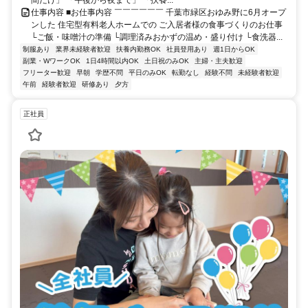
間だけ」 「午後から夜まで」 「扶養...
仕事内容 ■お仕事内容 ￣￣￣￣￣￣ 千葉市緑区おゆみ野に6月オープ
ンした 住宅型有料老人ホームでの ご入居者様の食事づくりのお仕事
└ご飯・味噌汁の準備 └調理済みおかずの温め・盛り付け └食洗器...
制服あり
業界未経験者歓迎
扶養内勤務OK
社員登用あり
週1日からOK
副業・WワークOK
1日4時間以内OK
土日祝のみOK
主婦・主夫歓迎
フリーター歓迎
早朝
学歴不問
平日のみOK
転勤なし
経験不問
未経験者歓迎
午前
経験者歓迎
研修あり
夕方
正社員