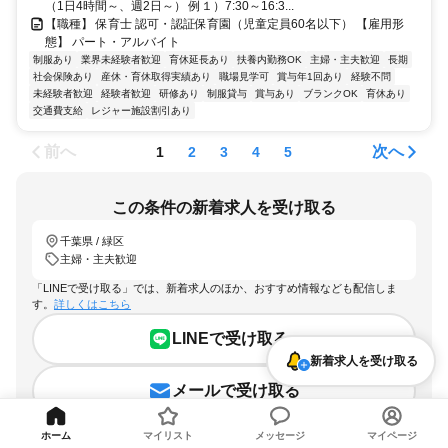
（1日4時間～、週2日～） 例１）7:30～16:3...
【職種】 保育士 認可・認証保育園（児童定員60名以下） 【雇用形
態】 パート・アルバイト
制服あり
業界未経験者歓迎
育休延長あり
扶養内勤務OK
主婦・主夫歓迎
長期
社会保険あり
産休・育休取得実績あり
職場見学可
賞与年1回あり
経験不問
未経験者歓迎
経験者歓迎
研修あり
制服貸与
賞与あり
ブランクOK
育休あり
交通費支給
レジャー施設割引あり
前へ
次へ
1
2
3
4
5
この条件の新着求人を受け取る
千葉県 / 緑区
主婦・主夫歓迎
「LINEで受け取る」では、新着求人のほか、おすすめ情報なども配信しま
す。
詳しくはこちら
LINEで受け取る
新着求人を受け取る
メールで受け取る
ホーム
マイリスト
メッセージ
マイページ