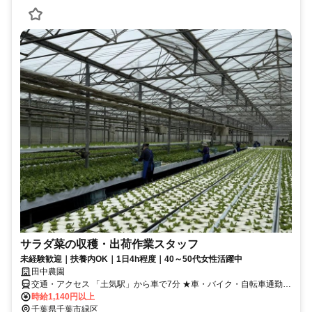
サラダ菜の収穫・出荷作業スタッフ
未経験歓迎｜扶養内OK｜1日4h程度｜40～50代女性活躍中
田中農園
交通・アクセス 「土気駅」から車で7分 ★車・バイク・自転車通勤
OK
時給1,140円以上
千葉県千葉市緑区