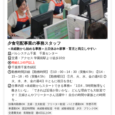
夕食宅配事業の事務スタッフ
＜未経験から始める事務＞土日休み✨家事・育児と両立しやすい
パルシステム千葉 千葉センター
交通・アクセス 学園前駅より徒歩10分
時給1,140円以上
千葉県千葉市緑区
勤務時間詳細 【勤務時間】 ①10：00～14：30（実働4.5h） ②14：
15～18：45（実働4.5h） 【勤務曜日】 ①月、火、水、金の週4日 ②
火、水、木、金の週4日 ※ともに祝日を含む
仕事内容 ⭐未経験からスタートできる事務⭐ 「1日4，5時間無理なく
働きたいな」 「できれば近場が良いかな」 どんな理由でも大歓迎で
す！ 主婦さんやフリーターさん活躍中！ 自分の時間や家族との時間
を...
扶養内勤務OK
主婦・主夫歓迎
フリーター歓迎
バイク通勤OK
学歴不問
車通勤OK
固定時間制
未経験者歓迎
午前
経験者歓迎
夕方
ブランクOK
交通費支給
長期歓迎
週4日以上OK