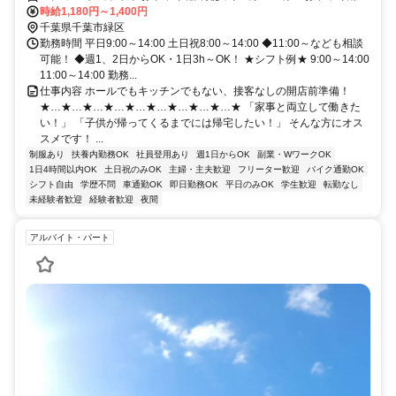
下車目の前
時給1,180円～1,400円
千葉県千葉市緑区
勤務時間 平日9:00～14:00 土日祝8:00～14:00 ◆11:00～なども相談
可能！ ◆週1、2日からOK・1日3h～OK！ ★シフト例★ 9:00～14:00
11:00～14:00 勤務...
仕事内容 ホールでもキッチンでもない、接客なしの開店前準備！
★…★…★…★…★…★…★…★…★…★ 「家事と両立して働きた
い！」 「子供が帰ってくるまでには帰宅したい！」 そんな方にオス
スメです！ ...
制服あり
扶養内勤務OK
社員登用あり
週1日からOK
副業・WワークOK
1日4時間以内OK
土日祝のみOK
主婦・主夫歓迎
フリーター歓迎
バイク通勤OK
シフト自由
学歴不問
車通勤OK
即日勤務OK
平日のみOK
学生歓迎
転勤なし
未経験者歓迎
経験者歓迎
夜間
アルバイト・パート