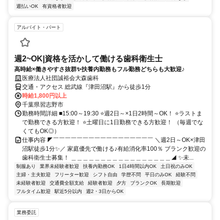
週払いOK
有資格者歓迎
アルバイト・パート
週2~OK|資格を活かして働ける歯科衛生士
高時給×働きやすさ抜群✨扶養内勤務もフル勤務どちらも大歓迎♪
医療法人社団誠裕会大森歯科
交通・アクセス 総武線『津田沼駅』から徒歩1分
時給1,800円以上
千葉県習志野市
勤務時間詳細 ■15:00～19:30 ⭐週2日～×1日2時間～OK！ ⭐ラストま
で勤務できる方歓迎！ ⭐土曜日に1日勤務できる方歓迎！ （毎週でな
くてもOK◎）
仕事内容 ◤￣￣￣￣￣￣￣￣￣￣￣￣￣￣￣￣￣ ＼週2日～OK×津田
沼駅徒歩1分✨／ 家庭優先で働ける♪有給消化率100％ ブランク歓迎の
歯科衛生士募集！ ＿＿＿＿＿＿＿＿＿＿＿＿＿＿＿＿＿◢ ✨未...
制服あり
業界未経験者歓迎
扶養内勤務OK
1日4時間以内OK
土日祝のみOK
主婦・主夫歓迎
フリーター歓迎
シフト自由
学歴不問
平日のみOK
経験不問
未経験者歓迎
交通費全額支給
経験者歓迎
夕方
ブランクOK
長期歓迎
フルタイム歓迎
駅近5分以内
週2・3日からOK
業務委託