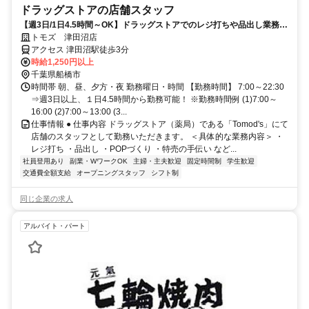
ドラッグストアの店舗スタッフ
【週3日/1日4.5時間～OK】ドラッグストアでのレジ打ちや品出し業務！
未経験者歓迎！
トモズ 津田沼店
アクセス 津田沼駅徒歩3分
時給1,250円以上
千葉県船橋市
時間帯 朝、昼、夕方・夜 勤務曜日・時間 【勤務時間】 7:00～22:30
⇒週3日以上、１日4.5時間から勤務可能！ ※勤務時間例 (1)7:00～
16:00 (2)7:00～13:00 (3...
仕事情報 ● 仕事内容 ドラッグストア（薬局）である「Tomod's」にて
店舗のスタッフとして勤務いただきます。 ＜具体的な業務内容＞ ・
レジ打ち ・品出し ・POPづくり ・特売の手伝い など...
社員登用あり
副業・WワークOK
主婦・主夫歓迎
固定時間制
学生歓迎
交通費全額支給
オープニングスタッフ
シフト制
同じ企業の求人
アルバイト・パート