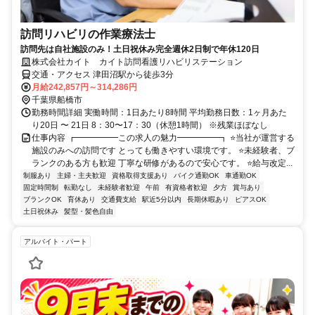
訪問リハビリの作業療法士
訪問先は自社施設のみ！土日祝休み完全週休2日制で年休120日
株式会社カイト カイト訪問看護リハビリステーション
交通・アクセス 津田沼駅から徒歩3分
月給242,857円～314,286円
千葉県船橋市
勤務時間詳細 実働時間：1日あたり8時間 平均勤務日数：1ヶ月あた
り20日 〜 21日 8：30〜17：30（休憩1時間） ※残業ほぼなし
仕事内容 ┏━━━━━この求人の魅力━━━━━┓ ⭐当社が運営する
施設のみへの訪問です とっても働きやすい環境です。 ⭐未経験者、ブ
ランクのある方も歓迎 丁寧な研修があるので安心です。 ⭐給与改定...
制服あり
主婦・主夫歓迎
資格取得支援あり
バイク通勤OK
車通勤OK
固定時間制
転勤なし
未経験者歓迎
午前
有資格者歓迎
夕方
賞与あり
ブランクOK
育休あり
交通費支給
駅近5分以内
長期休暇あり
ピアスOK
土日祝休み
髪型・髪色自由
アルバイト・パート