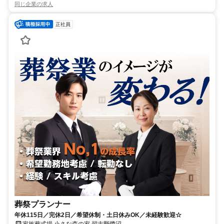
同じ企業の求人
正社員
葬祭プランナー
年休115日／完休2日／希望休制・土日休みOK／未経験歓迎☆
家族葬式場 小さな森の家 習志野鷺沼