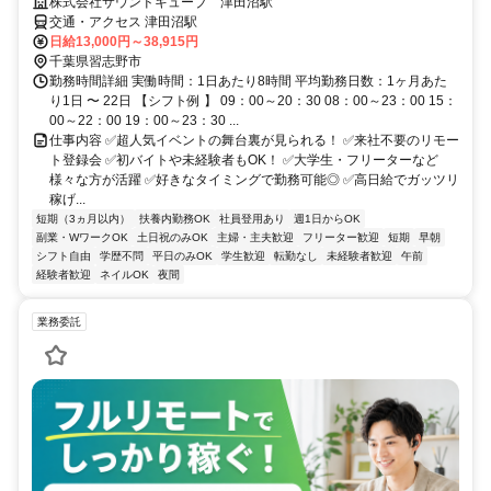
株式会社サウンドキューブ 津田沼駅
交通・アクセス 津田沼駅
日給13,000円～38,915円
千葉県習志野市
勤務時間詳細 実働時間：1日あたり8時間 平均勤務日数：1ヶ月あた
り1日 〜 22日 【シフト例 】 09：00～20：30 08：00～23：00 15：
00～22：00 19：00～23：30 ...
仕事内容 ✅超人気イベントの舞台裏が見られる！ ✅来社不要のリモー
ト登録会 ✅初バイトや未経験者もOK！ ✅大学生・フリーターなど
様々な方が活躍 ✅好きなタイミングで勤務可能◎ ✅高日給でガッツリ
稼げ...
短期（3ヵ月以内）
扶養内勤務OK
社員登用あり
週1日からOK
副業・WワークOK
土日祝のみOK
主婦・主夫歓迎
フリーター歓迎
短期
早朝
シフト自由
学歴不問
平日のみOK
学生歓迎
転勤なし
未経験者歓迎
午前
経験者歓迎
ネイルOK
夜間
業務委託