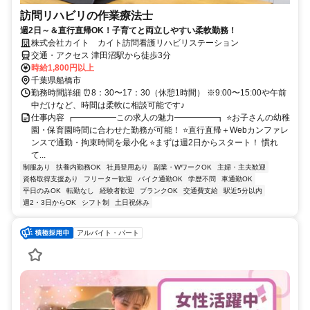
訪問リハビリの作業療法士
週2日～＆直行直帰OK！子育てと両立しやすい柔軟勤務！
株式会社カイト カイト訪問看護リハビリステーション
交通・アクセス 津田沼駅から徒歩3分
時給1,800円以上
千葉県船橋市
勤務時間詳細 ⏰8：30〜17：30（休憩1時間） ※9:00〜15:00や午前
中だけなど、時間は柔軟に相談可能です♪
仕事内容 ┏━━━━━この求人の魅力━━━━━┓ ⭐お子さんの幼稚
園・保育園時間に合わせた勤務が可能！ ⭐直行直帰＋Webカンファレ
ンスで通勤・拘束時間を最小化 ⭐まずは週2日からスタート！ 慣れ
て...
制服あり
扶養内勤務OK
社員登用あり
副業・WワークOK
主婦・主夫歓迎
資格取得支援あり
フリーター歓迎
バイク通勤OK
学歴不問
車通勤OK
平日のみOK
転勤なし
経験者歓迎
ブランクOK
交通費支給
駅近5分以内
週2・3日からOK
シフト制
土日祝休み
アルバイト・パート