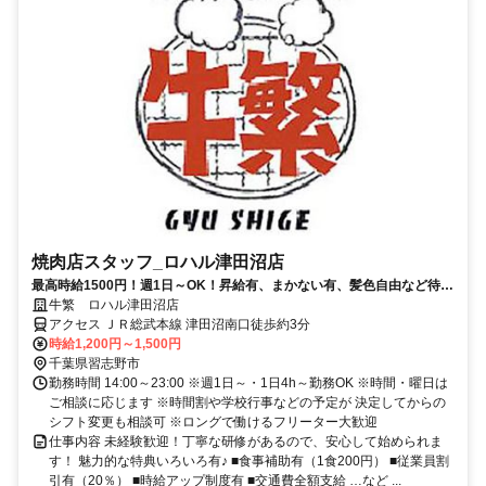
焼肉店スタッフ_ロハル津田沼店
最高時給1500円！週1日～OK！昇給有、まかない有、髪色自由など待遇
充実！ 高校生・大学生活躍中！
牛繁 ロハル津田沼店
アクセス ＪＲ総武本線 津田沼南口徒歩約3分
時給1,200円～1,500円
千葉県習志野市
勤務時間 14:00～23:00 ※週1日～・1日4h～勤務OK ※時間・曜日は
ご相談に応じます ※時間割や学校行事などの予定が 決定してからの
シフト変更も相談可 ※ロングで働けるフリーター大歓迎
仕事内容 未経験歓迎！丁寧な研修があるので、安心して始められま
す！ 魅力的な特典いろいろ有♪ ■食事補助有（1食200円） ■従業員割
引有（20％） ■時給アップ制度有 ■交通費全額支給 …など ...