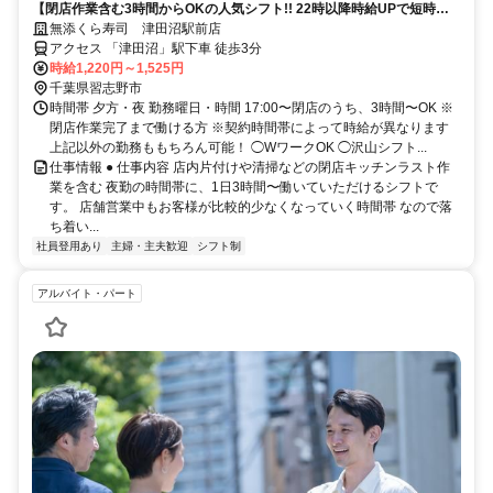
【閉店作業含む3時間からOKの人気シフト!! 22時以降時給UPで短時間
で稼げる】
無添くら寿司 津田沼駅前店
アクセス 「津田沼」駅下車 徒歩3分
時給1,220円～1,525円
千葉県習志野市
時間帯 夕方・夜 勤務曜日・時間 17:00〜閉店のうち、3時間〜OK ※
閉店作業完了まで働ける方 ※契約時間帯によって時給が異なります
上記以外の勤務ももちろん可能！ ◯WワークOK ◯沢山シフト...
仕事情報 ● 仕事内容 店内片付けや清掃などの閉店キッチンラスト作
業を含む 夜勤の時間帯に、1日3時間〜働いていただけるシフトで
す。 店舗営業中もお客様が比較的少なくなっていく時間帯 なので落
ち着い...
社員登用あり
主婦・主夫歓迎
シフト制
アルバイト・パート