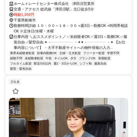
ホームトレードセンター株式会社 津田沼営業所
交通・アクセス 総武線「津田沼駅」北口徒歩5分
時給1,300円
千葉県船橋市
勤務時間詳細 １０：００～１８：００ ⭐週3日～勤務OK ⭐時間帯相談
OK ※定休日/水曜・木曜
仕事内容 ＼おススメポイント／ ✅未経験者OK ✅週3日～勤務OK ✅服
装自由 ✅髪型自由 ✦・┈┈┈┈┈┈ ・✦✦・┈┈┈┈┈ ・✦ 【お仕
事内容について】 ・大手不動産サイトへの物件情報の入力...
業界未経験者歓迎
扶養内勤務OK
主婦・主夫歓迎
フリーター歓迎
学歴不問
経験不問
未経験者歓迎
午前
ネイルOK
夕方
ブランクOK
長期歓迎
フルタイム歓迎
駅近5分以内
週2・3日からOK
シフト制
服装自由
髪型・髪色自由
正社員