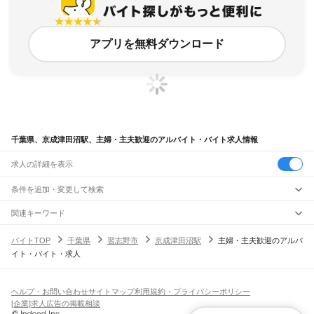
アプリを無料ダウンロード
千葉県、京成津田沼駅、主婦・主夫歓迎のアルバイト・バイト求人情報
求人の詳細を表示
条件を追加・変更して検索
市区町村を追加・変更
関連キーワード
完全在宅ワーク 全国
シール貼り 在宅
現在地周辺
ガチャガチャ
犬カフェ
千葉県
駅を追加・変更
バイトTOP
千葉県
習志野市
京成津田沼駅
主婦・主夫歓迎のアルバ
千葉県
すべて
イト・バイト・求人
千葉市
すべて
職種を追加・変更
JR武蔵野線
中央区
花見川区
稲毛区
若葉区
緑区
美浜区
南流山駅
新松戸駅
新八柱駅
東松戸駅
市川大野駅
船橋法典駅
西船橋駅
飲食・フードサービス
銚子市
市川市
船橋市
館山市
木更津市
松戸市
野田市
茂原市
成田市
佐倉市
東金市
特徴を追加・変更
飲食・フードサービス
すべて
ヘルプ・お問い合わせ
サイトマップ
利用規約・プライバシーポリシー
JR中央・総武線
旭市
習志野市
柏市
勝浦市
市原市
流山市
八千代市
我孫子市
鴨川市
鎌ケ谷市
ホールスタッフ
キッチンスタッフ
皿洗い・洗い場
精肉・鮮魚加工
給食調理
人気
[企業]求人広告の掲載相談
市川駅
本八幡駅
下総中山駅
西船橋駅
船橋駅
東船橋駅
津田沼駅
幕張本郷駅
幕張駅
君津市
富津市
浦安市
四街道市
袖ケ浦市
八街市
印西市
白井市
富里市
南房総市
雇用形態を追加・変更
パン屋（ベーカリー）
フードカウンター販売員
バー（BAR）・バーテンダー
日払いOK
高校生歓迎
学生歓迎
深夜の仕事
髪型・髪色自由
ひげOK
ネイルOK