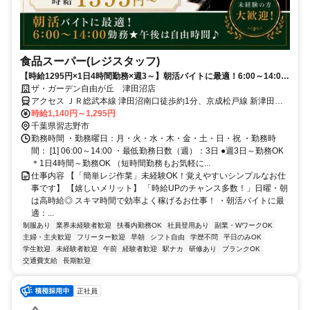
食品スーパー(レジスタッフ)
【時給1295円×1日4時間勤務×週3～】朝活バイトに最適！6:00～14:00
勤務★午後は自由時間♪日曜日勤務できる方大歓迎！【時給1395円スタ
ザ・ガーデン自由が丘 津田沼店
ート】
アクセス ＪＲ総武本線 津田沼南口徒歩約1分、京成松戸線 新津田沼
南口徒歩約5分、京成千葉線 京成津田沼北口徒歩約14分
時給1,140円～1,295円
千葉県習志野市
勤務時間 ・勤務曜日：月・火・水・木・金・土・日・祝 ・勤務時
間： [1] 06:00～14:00 ・最低勤務日数（週）：3日 ●週3日～勤務OK
＊1日4時間～勤務OK （短時間勤務もお気軽に...
仕事内容 【「簡単レジ作業」未経験OK！覚えやすいシンプルなお仕
事です】 【嬉しいメリット】 「時給UPのチャンス多数！」日曜・朝
は高時給◎ スキマ時間で効率よく稼げるお仕事！ ・朝活バイトに最
適：...
制服あり
業界未経験者歓迎
扶養内勤務OK
社員登用あり
副業・WワークOK
主婦・主夫歓迎
フリーター歓迎
早朝
シフト自由
学歴不問
平日のみOK
学生歓迎
未経験者歓迎
午前
経験者歓迎
駅ナカ
研修あり
ブランクOK
交通費支給
長期歓迎
正社員