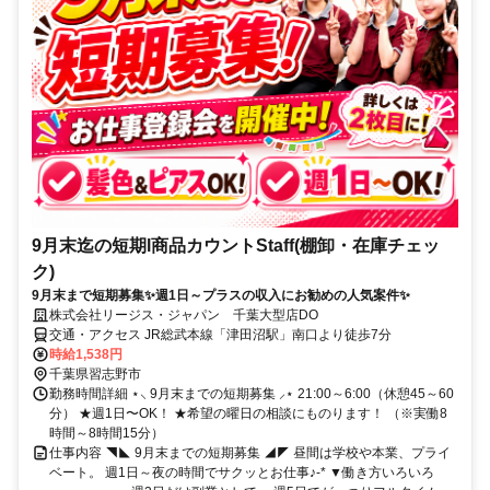
9月末迄の短期l商品カウントStaff(棚卸・在庫チェッ
ク)
9月末まで短期募集✨週1日～プラスの収入にお勧めの人気案件✨
株式会社リージス・ジャパン 千葉大型店DO
交通・アクセス JR総武本線「津田沼駅」南口より徒歩7分
時給1,538円
千葉県習志野市
勤務時間詳細 ⋆⸜ 9月末までの短期募集 ⸝⋆ 21:00～6:00（休憩45～60
分） ★週1日〜OK！ ★希望の曜日の相談にものります！ （※実働8
時間～8時間15分）
仕事内容 ◥◣ 9月末までの短期募集 ◢◤ 昼間は学校や本業、プライ
ベート。 週1日～夜の時間でサクッとお仕事♪-* ▼働き方いろいろ