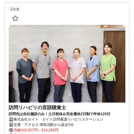
正社員
訪問リハビリの言語聴覚士
訪問先は自社施設のみ！土日祝休み完全週休2日制で年休120日
株式会社カイト カイト訪問看護リハビリステーション
交通・アクセス 津田沼駅から徒歩3分
月給242,857円～314,286円