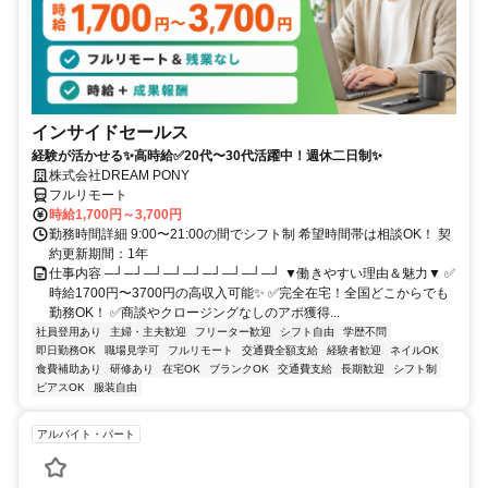
インサイドセールス
経験が活かせる✨高時給✅20代〜30代活躍中！週休二日制✨
株式会社DREAM PONY
フルリモート
時給1,700円～3,700円
勤務時間詳細 9:00〜21:00の間でシフト制 希望時間帯は相談OK！ 契
約更新期間：1年
仕事内容 ─┘─┘─┘─┘─┘─┘─┘─┘─┘ ▼働きやすい理由＆魅力▼ ✅
時給1700円〜3700円の高収入可能✨ ✅完全在宅！全国どこからでも
勤務OK！ ✅商談やクロージングなしのアポ獲得...
社員登用あり
主婦・主夫歓迎
フリーター歓迎
シフト自由
学歴不問
即日勤務OK
職場見学可
フルリモート
交通費全額支給
経験者歓迎
ネイルOK
食費補助あり
研修あり
在宅OK
ブランクOK
交通費支給
長期歓迎
シフト制
ピアスOK
服装自由
アルバイト・パート