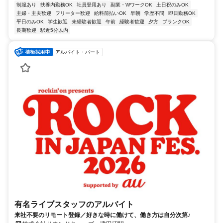
制服あり
扶養内勤務OK
社員登用あり
副業・WワークOK
土日祝のみOK
主婦・主夫歓迎
フリーター歓迎
給料前払いOK
早朝
学歴不問
即日勤務OK
平日のみOK
学生歓迎
未経験者歓迎
午前
経験者歓迎
夕方
ブランクOK
長期歓迎
駅近5分以内
アルバイト・パート
有名ライブスタッフのアルバイト
来社不要のリモート登録／好きな時に働けて、働き方は自分次第♪