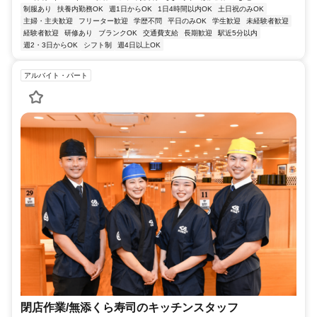
制服あり
扶養内勤務OK
週1日からOK
1日4時間以内OK
土日祝のみOK
主婦・主夫歓迎
フリーター歓迎
学歴不問
平日のみOK
学生歓迎
未経験者歓迎
経験者歓迎
研修あり
ブランクOK
交通費支給
長期歓迎
駅近5分以内
週2・3日からOK
シフト制
週4日以上OK
アルバイト・パート
閉店作業​/無添くら寿司の​キッチンスタッフ