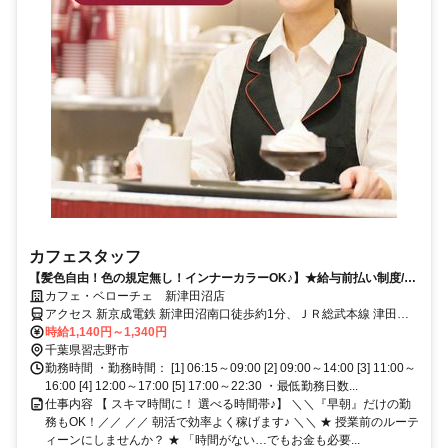
カフェスタッフ
【髪色自由！色の規定無し！インナーカラーOK♪】★給与前払い制度/選
べる時間帯/未経験歓迎/社割有★
カフェ・ベローチェ 新津田沼店
アクセス 新京成電鉄 新津田沼南口徒歩約1分、ＪＲ総武本線 津田沼
北口徒歩約5分、京成千葉線 京成津田沼北口徒歩約13分 津田沼駅 徒
時給1,140円～1,340円
歩5分、新津田沼駅 北口徒歩0分
千葉県習志野市
勤務時間 ・勤務時間： [1] 06:15～09:00 [2] 09:00～14:00 [3] 11:00～
16:00 [4] 12:00～17:00 [5] 17:00～22:30 ・最低勤務日数...
仕事内容 【 スキマ時間に！ 選べる時間帯♪】 ＼＼『早朝』だけの勤
務もOK！／／ ／／ 朝活で効率よく稼げます♪ ＼＼ ★ 授業前のルーテ
ィーンにしませんか？ ★ 「時間がない…でもお金も必要...