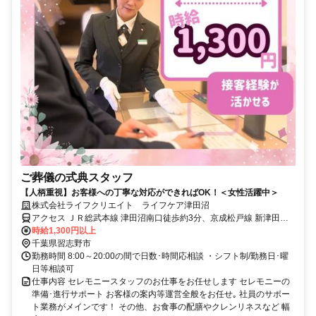
ご葬儀の式典スタッフ
【人柄重視】お客様への丁寧な対応ができればOK！＜女性活躍中＞
株式会社ライフクリエイト ライフケア津田沼
アクセス ＪＲ総武本線 津田沼南口徒歩約3分、京成松戸線 新津田沼
南口徒歩約8分
時給1,300円以上
千葉県習志野市
勤務時間 8:00～20:00の間で日数･時間応相談 ・シフト制/勤務日･曜
日等相談可
仕事内容 セレモニースタッフのお仕事をお任せします セレモニーの
準備･進行サポート お客様の案内等運営全般をお任せ｡ 社員のサポー
ト業務がメインです！ その他、お食事の配膳やクレンリネスなど 幅