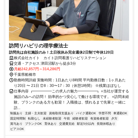
訪問リハビリの理学療法士
訪問先は自社施設のみ！土日祝休み完全週休2日制で年休120日
株式会社カイト カイト訪問看護リハビリステーション
交通・アクセス 津田沼駅から徒歩3分
月給242,857円～314,286円
千葉県船橋市
勤務時間詳細 実働時間：1日あたり8時間 平均勤務日数：1ヶ月あた
り20日 〜 21日 ⏰8：30〜17：30（休憩1時間） ※残業ほぼなし
仕事内容 ┏━━━━━この求人の魅力━━━━━┓ ⭐当社が運営する
施設のみへの訪問！ 効率的かつ安心して働ける環境です。 ⭐訪問未経
験、ブランクのある方も歓迎！ 入職後は、慣れるまで先輩と一緒に
訪...
制服あり
主婦・主夫歓迎
資格取得支援あり
バイク通勤OK
学歴不問
車通勤OK
固定時間制
転勤なし
未経験者歓迎
午前
経験者歓迎
有資格者歓迎
夕方
賞与あり
ブランクOK
育休あり
交通費支給
駅近5分以内
長期休暇あり
ピアスOK