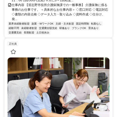
21：00 1回/500円支給) ※月に0～1回程度...
仕事内容 【習志野市役所介護保険課での一般事務】 介護保険に係る
事務のお仕事です。 ＜具体的なお仕事内容＞ ◇窓口対応 ◇電話対応
◇書類の内容点検 ◇データ入力・取り込み ◇資料作成 ◇仕分け、
発...
業界未経験者歓迎
副業・WワークOK
主婦・主夫歓迎
固定時間制
転勤なし
経験不問
未経験者歓迎
交通費全額支給
研修あり
ブランクOK
育休あり
交通費支給
長期歓迎
土日祝休み
正社員