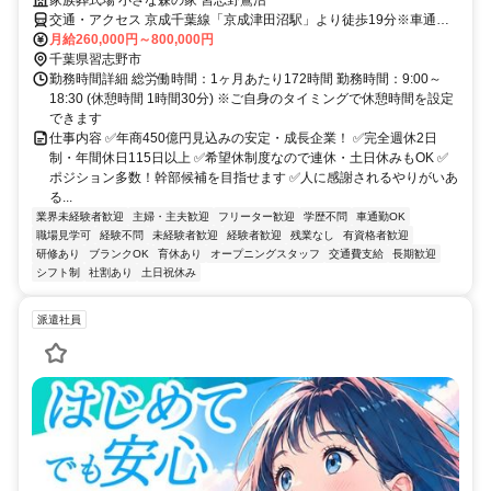
交通・アクセス 京成千葉線「京成津田沼駅」より徒歩19分※車通勤
OK
月給260,000円～800,000円
千葉県習志野市
勤務時間詳細 総労働時間：1ヶ月あたり172時間 勤務時間：9:00～
18:30 (休憩時間 1時間30分) ※ご自身のタイミングで休憩時間を設定
できます
仕事内容 ✅年商450億円見込みの安定・成長企業！ ✅完全週休2日
制・年間休日115日以上 ✅希望休制度なので連休・土日休みもOK ✅
ポジション多数！幹部候補を目指せます ✅人に感謝されるやりがいあ
る...
業界未経験者歓迎
主婦・主夫歓迎
フリーター歓迎
学歴不問
車通勤OK
職場見学可
経験不問
未経験者歓迎
経験者歓迎
残業なし
有資格者歓迎
研修あり
ブランクOK
育休あり
オープニングスタッフ
交通費支給
長期歓迎
シフト制
社割あり
土日祝休み
派遣社員