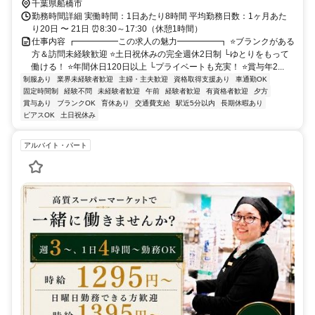
千葉県船橋市
勤務時間詳細 実働時間：1日あたり8時間 平均勤務日数：1ヶ月あた
り20日 〜 21日 ⏰8:30～17:30（休憩1時間）
仕事内容 ┏━━━━━この求人の魅力━━━━━┓ ⭐ブランクがある
方＆訪問未経験歓迎 ⭐土日祝休みの完全週休2日制 └ゆとりをもって
働ける！ ⭐年間休日120日以上 └プライベートも充実！ ⭐賞与年2...
制服あり
業界未経験者歓迎
主婦・主夫歓迎
資格取得支援あり
車通勤OK
固定時間制
経験不問
未経験者歓迎
午前
経験者歓迎
有資格者歓迎
夕方
賞与あり
ブランクOK
育休あり
交通費支給
駅近5分以内
長期休暇あり
ピアスOK
土日祝休み
アルバイト・パート