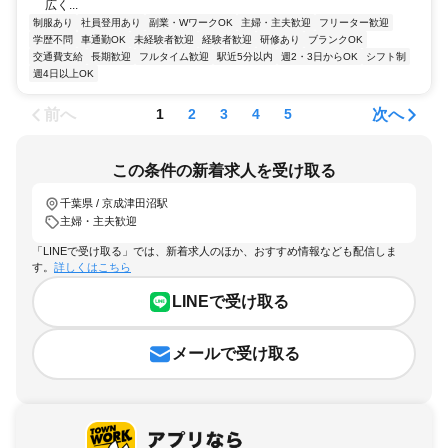
広く...
制服あり
社員登用あり
副業・WワークOK
主婦・主夫歓迎
フリーター歓迎
学歴不問
車通勤OK
未経験者歓迎
経験者歓迎
研修あり
ブランクOK
交通費支給
長期歓迎
フルタイム歓迎
駅近5分以内
週2・3日からOK
シフト制
週4日以上OK
前へ
次へ
1
2
3
4
5
この条件の新着求人を受け取る
千葉県 / 京成津田沼駅
主婦・主夫歓迎
「LINEで受け取る」では、新着求人のほか、おすすめ情報なども配信しま
す。
詳しくはこちら
LINEで受け取る
メールで受け取る