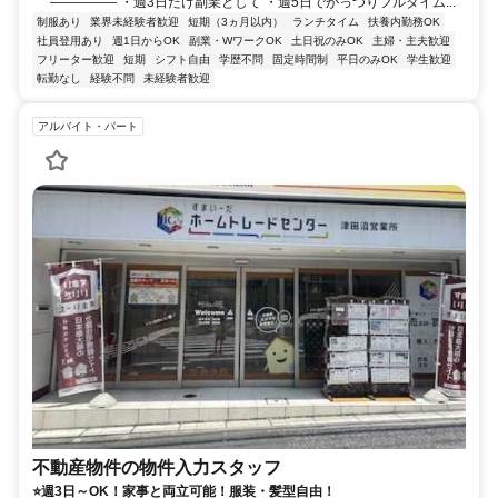
――――― ・週3日だけ副業として ・週5日でがっつりフルタイム...
制服あり
業界未経験者歓迎
短期（3ヵ月以内）
ランチタイム
扶養内勤務OK
社員登用あり
週1日からOK
副業・WワークOK
土日祝のみOK
主婦・主夫歓迎
フリーター歓迎
短期
シフト自由
学歴不問
固定時間制
平日のみOK
学生歓迎
転勤なし
経験不問
未経験者歓迎
アルバイト・パート
不動産物件の物件入力スタッフ
⭐週3日～OK！家事と両立可能！服装・髪型自由！