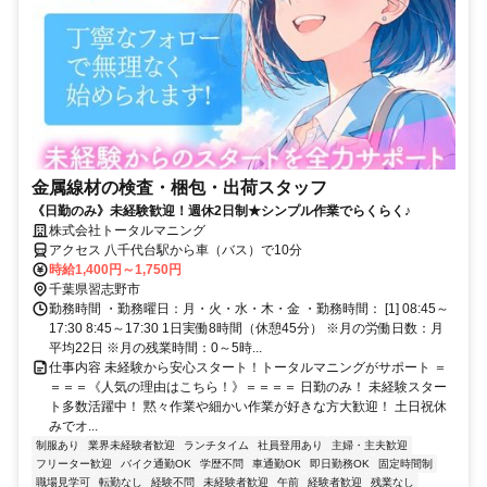
金属線材の検査・梱包・出荷スタッフ
《日勤のみ》未経験歓迎！週休2日制★シンプル作業でらくらく♪
株式会社トータルマニング
アクセス 八千代台駅から車（バス）で10分
時給1,400円～1,750円
千葉県習志野市
勤務時間 ・勤務曜日：月・火・水・木・金 ・勤務時間： [1] 08:45～
17:30 8:45～17:30 1日実働8時間（休憩45分） ※月の労働日数：月
平均22日 ※月の残業時間：0～5時...
仕事内容 未経験から安心スタート！トータルマニングがサポート ＝
＝＝＝《人気の理由はこちら！》＝＝＝＝ 日勤のみ！ 未経験スター
ト多数活躍中！ 黙々作業や細かい作業が好きな方大歓迎！ 土日祝休
みでオ...
制服あり
業界未経験者歓迎
ランチタイム
社員登用あり
主婦・主夫歓迎
フリーター歓迎
バイク通勤OK
学歴不問
車通勤OK
即日勤務OK
固定時間制
職場見学可
転勤なし
経験不問
未経験者歓迎
午前
経験者歓迎
残業なし