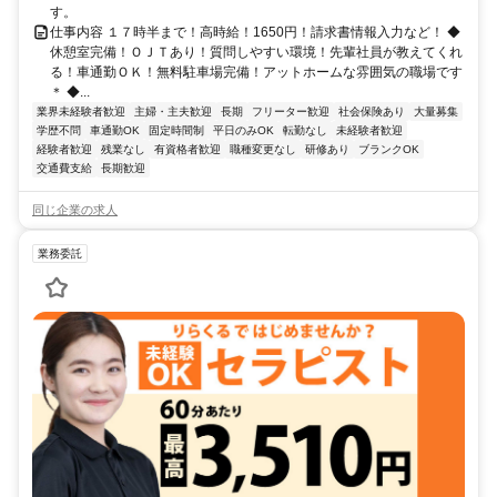
す。
仕事内容 １７時半まで！高時給！1650円！請求書情報入力など！ ◆
休憩室完備！ＯＪＴあり！質問しやすい環境！先輩社員が教えてくれ
る！車通勤ＯＫ！無料駐車場完備！アットホームな雰囲気の職場です
＊ ◆...
業界未経験者歓迎
主婦・主夫歓迎
長期
フリーター歓迎
社会保険あり
大量募集
学歴不問
車通勤OK
固定時間制
平日のみOK
転勤なし
未経験者歓迎
経験者歓迎
残業なし
有資格者歓迎
職種変更なし
研修あり
ブランクOK
交通費支給
長期歓迎
同じ企業の求人
業務委託