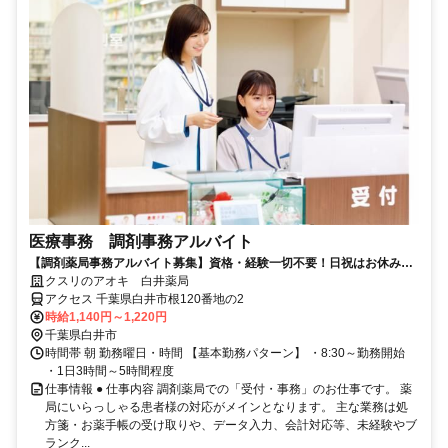
医療事務 調剤事務アルバイト
【調剤薬局事務アルバイト募集】資格・経験一切不要！日祝はお休みの
お仕事！
クスリのアオキ 白井薬局
アクセス 千葉県白井市根120番地の2
時給1,140円～1,220円
千葉県白井市
時間帯 朝 勤務曜日・時間 【基本勤務パターン】 ・8:30～勤務開始
・1日3時間～5時間程度
仕事情報 ● 仕事内容 調剤薬局での「受付・事務」のお仕事です。 薬
局にいらっしゃる患者様の対応がメインとなります。 主な業務は処
方箋・お薬手帳の受け取りや、データ入力、会計対応等、未経験やブ
ランク...