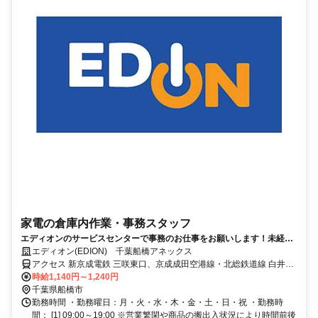
家電の倉庫内作業・事務スタッフ
エディオンのサービスセンターで事務のお仕事をお願いします！未経験
の方も先輩が丁寧に指導するので心配いりません。
エディオン(EDION) 千葉船橋アネックス
アクセス 新京成電鉄 三咲東口、京成成田空港線・北総鉄道線 白井南
口 県道288号線 小室交差点を南へ
時給1,140円～1,240円
千葉県船橋市
勤務時間 ・勤務曜日：月・火・水・木・金・土・日・祝 ・勤務時
間： [1] 09:00～19:00 ※営業繁閑や商品の搬出入状況により時間前後