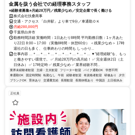
金属を扱う会社での経理事務スタッフ
⭐経験者募集⭐月給28万円／残業少なめ／安定企業で長く働ける
株式会社扶桑商事
交通・アクセス 「⽩井駅」より⾞で9分／⾞通勤ＯＫ
月給280,000円
千葉県白井市
勤務時間詳細 実働時間：1日あたり8時間 平均勤務日数：1ヶ月あた
り22日 8:00～17:00 （実働8時間・休憩60分） ＜残業少なめ＞ 17時
退社の日も多く、 仕事終わりの時間も しっかり...
仕事内容 …＊…＊…＊…＊…＊…＊…＊…＊… ▼"経理経験"を、もっ
と働きやすい環境で。 ✅ 月給28万円の高月給！ ✅ 完全週休2日（土
日休み） ✅ 17時定時 ✅ 残業少なめ ✅ 業界経験不問...
業界未経験者歓迎
主婦・主夫歓迎
フリーター歓迎
バイク通勤OK
学歴不問
車通勤OK
固定時間制
転勤なし
午前
経験者歓迎
有資格者歓迎
研修あり
夕方
ブランクOK
育休あり
交通費支給
長期歓迎
長期休暇あり
中国語
土日祝休み
正社員