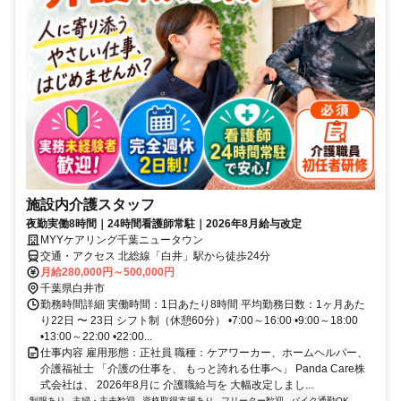
施設内介護スタッフ
夜勤実働8時間｜24時間看護師常駐｜2026年8月給与改定
MYYケアリング千葉ニュータウン
交通・アクセス 北総線「白井」駅から徒歩24分
月給280,000円～500,000円
千葉県白井市
勤務時間詳細 実働時間：1日あたり8時間 平均勤務日数：1ヶ月あた
り22日 〜 23日 シフト制（休憩60分） •7:00～16:00 •9:00～18:00
•13:00～22:00 •22:00...
仕事内容 雇用形態：正社員 職種：ケアワーカー、ホームヘルパー、
介護福祉士 「介護の仕事を、 もっと誇れる仕事へ」 Panda Care株
式会社は、 2026年8月に 介護職給与を 大幅改定しまし...
制服あり
主婦・主夫歓迎
資格取得支援あり
フリーター歓迎
バイク通勤OK