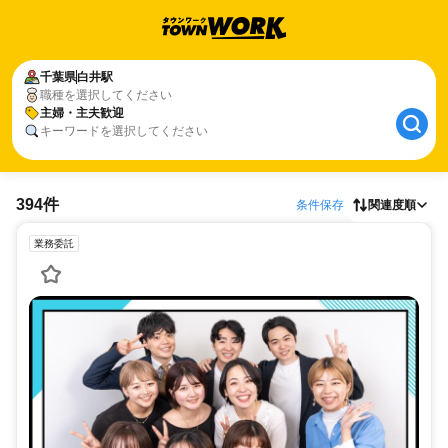
千葉県
白井駅
職種を選択してください
主婦・主夫歓迎
キーワードを選択してください
394件
条件保存
関連度順
業務委託