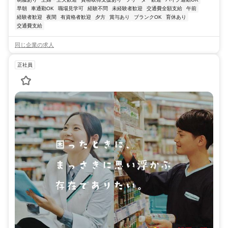
早朝
車通勤OK
職場見学可
経験不問
未経験者歓迎
交通費全額支給
午前
経験者歓迎
夜間
有資格者歓迎
夕方
賞与あり
ブランクOK
育休あり
交通費支給
同じ企業の求人
正社員