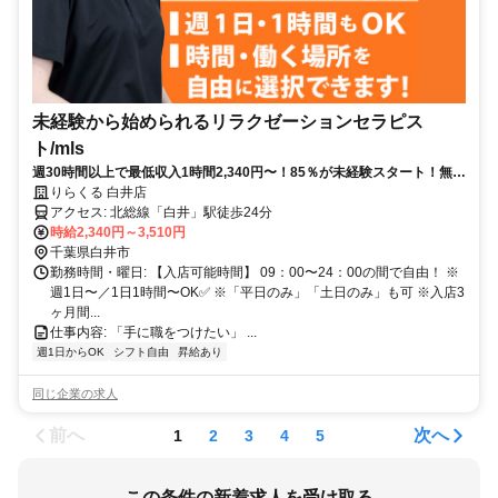
未経験から始められるリラクゼーションセラピス
ト/mls
週30時間以上で最低収入1時間2,340円〜！85％が未経験スタート！無料
トレで一生モノの技術を習得✅好きな時間に収入を得られます⏰【千葉
りらくる 白井店
県白井市根】
アクセス: 北総線「白井」駅徒歩24分
時給2,340円～3,510円
千葉県白井市
勤務時間・曜日: 【入店可能時間】 09：00〜24：00の間で自由！ ※
週1日〜／1日1時間〜OK✅ ※「平日のみ」「土日のみ」も可 ※入店3
ヶ月間...
仕事内容: 「手に職をつけたい」 ...
週1日からOK
シフト自由
昇給あり
同じ企業の求人
前へ
次へ
1
2
3
4
5
この条件の新着求人を受け取る