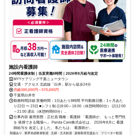
施設内看護師
24時間看護体制｜当直実働8時間｜2026年8月給与改定
MYYケアリング千葉ニュータウン
交通・アクセス 北総線「白井」駅から徒歩24分
月給380,000円～570,000円
千葉県白井市
勤務時間詳細 実働時間：1日あたり8時間 平均勤務日数：1ヶ月あた
り22日 〜 23日 ■シフト制 (1)9:00～18:00（休憩時間60分） (2)12:00
～21:00 遅出（休憩時間60分）...
仕事内容 雇用形態：正社員 職種：看護師 「看護師が、 もっと専門性
を 発揮できる職場へ」 Panda Care株式会社は、 2026年8月に 看護
師給与を 改定しました。 私たちは、 看護師が...
制服あり
業界未経験者歓迎
主婦・主夫歓迎
資格取得支援あり
フリーター歓迎