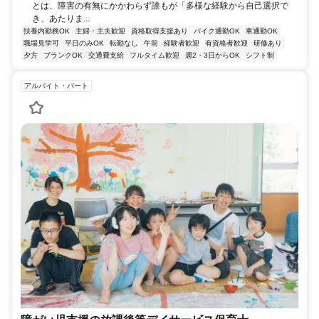
とは、障害の有無にかかわらず誰もが「多様な経験から自己選択で
き、あたりま...
扶養内勤務OK
主婦・主夫歓迎
資格取得支援あり
バイク通勤OK
車通勤OK
職場見学可
平日のみOK
転勤なし
午前
経験者歓迎
有資格者歓迎
研修あり
夕方
ブランクOK
交通費支給
フルタイム歓迎
週2・3日からOK
シフト制
アルバイト・パート