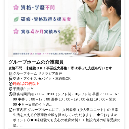
グループホームの介護職員
資格不問・未経験ＯＫ！事業拡大募集！寄り添った支援を行います
グループホーム サクラビア白井
交通・アクセス ★バイク・車通勤OK
時給1,270円以上
千葉県白井市
勤務時間詳細 7:00～19:00（シフト制） ■シフト制 早番 7：00～16：
00 中番 8：00～17：00 遅番 10：00～19：00 夜勤 19：00～翌10：
00 ◆月〜日曜のうち週...
仕事内容 グループホームにて、入居者様（少人数ユニット）の 日常
生活を支える介護業務全般を担当していただきます。 ◆◇おすすめ
ポイント◇◆ ■未経験でも安心の教育体制！ Ｌ施設内外の研修受講の
他、...