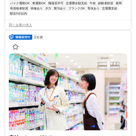
バイク通勤OK
車通勤OK
職場見学可
交通費全額支給
午前
経験者歓迎
夜間
有資格者歓迎
研修あり
夕方
賞与あり
ブランクOK
育休あり
交通費支給
駅近5分以内
同じ企業の求人
正社員