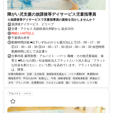
障がい児支援の放課後等デイサービス児童指導員
☆放課後等デイサービスで児童指導員の資格を活かしませんか？
放課後デイサービス ビリーブ
交通・アクセス 北総鉄道白井駅から 徒歩10分
時給1,140円以上
千葉県白井市
勤務時間詳細 ■以下いずれかのうち週2日以上 ①15：00～17：30
②13：30～18：30 ③14：00～17：30 ④14：00～18：30 休憩時間
勤務時間に応じて法定通り
仕事内容 雇用形態：アルバイト・パート 職種：その他児童福祉、保
育士 ■私たちの想い 社会福祉法人フラットという法人名は「フラット
な社会を創りたい」という想いを込めています。フラットな社会と
は、障害...
扶養内勤務OK
主婦・主夫歓迎
資格取得支援あり
バイク通勤OK
車通勤OK
職場見学可
平日のみOK
転勤なし
午前
経験者歓迎
有資格者歓迎
研修あり
夕方
ブランクOK
交通費支給
フルタイム歓迎
週2・3日からOK
シフト制
アルバイト・パート