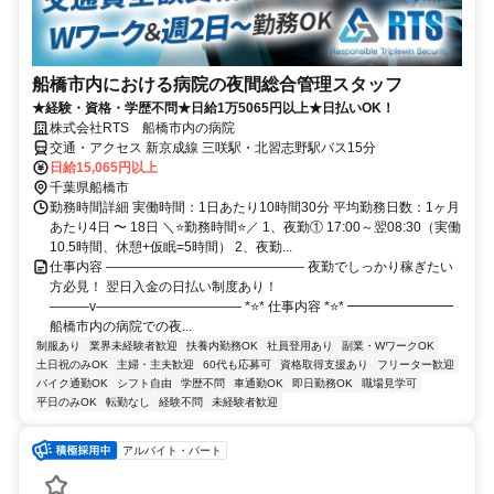
船橋市内における病院の夜間総合管理スタッフ
★経験・資格・学歴不問★日給1万5065円以上★日払いOK！
株式会社RTS 船橋市内の病院
交通・アクセス 新京成線 三咲駅・北習志野駅バス15分
日給15,065円以上
千葉県船橋市
勤務時間詳細 実働時間：1日あたり10時間30分 平均勤務日数：1ヶ月
あたり4日 〜 18日 ＼⭐勤務時間⭐／ 1、夜勤① 17:00～翌08:30（実働
10.5時間、休憩+仮眠=5時間） 2、夜勤...
仕事内容 ――――――――――――――― 夜勤でしっかり稼ぎたい
方必見！ 翌日入金の日払い制度あり！
―――v――――――――――― *⭐* 仕事内容 *⭐* ━━━━━━━━
船橋市内の病院での夜...
制服あり
業界未経験者歓迎
扶養内勤務OK
社員登用あり
副業・WワークOK
土日祝のみOK
主婦・主夫歓迎
60代も応募可
資格取得支援あり
フリーター歓迎
バイク通勤OK
シフト自由
学歴不問
車通勤OK
即日勤務OK
職場見学可
平日のみOK
転勤なし
経験不問
未経験者歓迎
アルバイト・パート