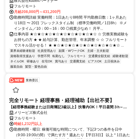
株式会社kubellパートナー
フルリモート
月給208,000円～431,200円
勤務時間詳細 実働時間：1日あたり8時間 平均勤務日数：1ヶ月あた
り18日 〜 20日 フレックスタイム制 （標準労働時間／1日8h） ※メ
インタイム／10：00～16：00 ◎残業少なめ！ 月平...
仕事内容 ★☆★☆★☆★☆★☆★☆★☆★☆★☆ ☆ 労務実務経験を
お持ちの方 ★ ★ 給与計算、勤怠管理、年末調整 ☆ ☆ フルリモート
でスキル活かせる！ ★ ★☆★☆★☆★☆★☆★☆★☆★☆★☆ ...
業界未経験者歓迎
社員登用あり
副業・WワークOK
主婦・主夫歓迎
資格取得支援あり
学歴不問
転勤なし
フルリモート
交通費全額支給
経験者歓迎
ネイルOK
研修あり
在宅OK
賞与あり
交通費支給
ピアスOK
土日祝休み
服装自由
髪型・髪色自由
業務委託
完全リモート 経理事務・経理補助【出社不要】
【経理事務経験または日商簿記3級以上】扶養内OK！平日昼間３h～。
完全在宅で育児・介護中の方も大歓迎♪
メリービズ株式会社
フルリモート
時給1,232円以上
勤務時間・曜日: 稼働可能な時間について、下記3つの条件を日中
（9:00-19:00の間）で満たす方 * 週あたり【平日3日】 以上 * 1日あた