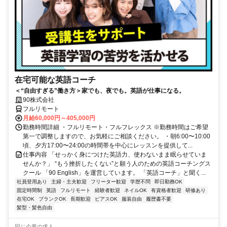
在宅可能な英語コーチ
＜“自由すぎる”働き方＞家でも、夜でも。英語が仕事になる。
90株式会社
フルリモート
月給60,000円～405,000円
勤務時間詳細 ・フルリモート・フルフレックス ※勤務時間はご希望
第一で調整しますので、お気軽にご相談ください。 ・朝6:00〜10:00
頃、夕方17:00〜24:00の時間帯を中心にレッスンを提供して...
仕事内容 「せっかく身につけた英語力、使わないまま眠らせていま
せんか？」 “もう挫折したくない”と願う人のための英語コーチングス
クール 「90 English」を運営しています。 「英語コーチ」と聞く...
社員登用あり
主婦・主夫歓迎
フリーター歓迎
学歴不問
即日勤務OK
固定時間制
英語
フルリモート
経験者歓迎
ネイルOK
有資格者歓迎
研修あり
在宅OK
ブランクOK
長期歓迎
ピアスOK
服装自由
履歴書不要
髪型・髪色自由
同じ企業の求人