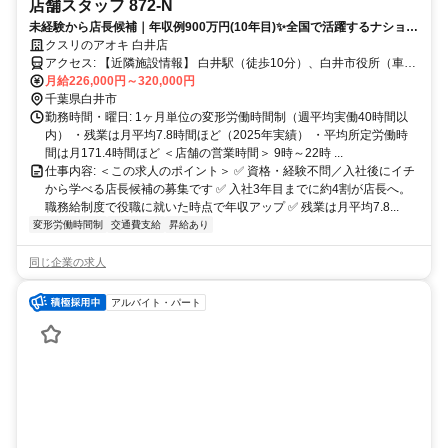
店舗スタッフ 872-N
未経験から店長候補｜年収例900万円(10年目)✨全国で活躍するナショナ
ル社員✅社宅あり
クスリのアオキ 白井店
アクセス: 【近隣施設情報】 白井駅（徒歩10分）、白井市役所（車3
分）、白井木戸公園（車3分） 【近隣学校情報】 東京基督教大学（車
月給226,000円～320,000円
15分）
千葉県白井市
勤務時間・曜日: 1ヶ月単位の変形労働時間制（週平均実働40時間以
内） ・残業は月平均7.8時間ほど（2025年実績） ・平均所定労働時
間は月171.4時間ほど ＜店舗の営業時間＞ 9時～22時 ...
仕事内容: ＜この求人のポイント＞ ✅ 資格・経験不問／入社後にイチ
から学べる店長候補の募集です ✅ 入社3年目までに約4割が店長へ。
職務給制度で役職に就いた時点で年収アップ ✅ 残業は月平均7.8...
変形労働時間制
交通費支給
昇給あり
同じ企業の求人
アルバイト・パート