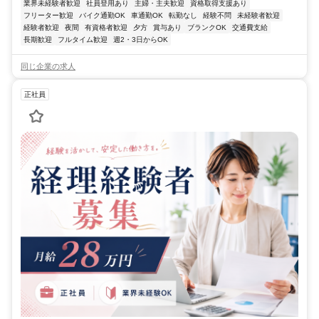
業界未経験者歓迎
社員登用あり
主婦・主夫歓迎
資格取得支援あり
フリーター歓迎
バイク通勤OK
車通勤OK
転勤なし
経験不問
未経験者歓迎
経験者歓迎
夜間
有資格者歓迎
夕方
賞与あり
ブランクOK
交通費支給
長期歓迎
フルタイム歓迎
週2・3日からOK
同じ企業の求人
正社員