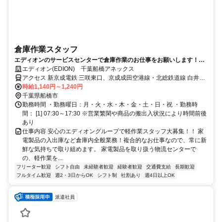
倉庫作業スタッフ
エディオンのサービスセンターで倉庫作業のお仕事をお願いします！未
経験の方も先輩が丁寧に指導するので心配いりません。
エディオン(EDION) 千葉船橋アネックス
アクセス 新京成電鉄 三咲東口、京成成田空港線・北総鉄道線 白井南
口 県道288号線 小室交差点を南へ
時給1,140円～1,240円
千葉県船橋市
勤務時間 ・勤務曜日：月・火・水・木・金・土・日・祝 ・勤務時
間： [1] 07:30～17:30 ※営業繁閑や商品の搬出入状況により時間前後
あり
仕事内容 安心のエディオングループで軽作業スタッフ大募集！！ 家
電製品の入出庫など倉庫内全般業務！複合的なお仕事なので、常に新
鮮な気持ちで取り組めます。 家電製品を取り扱う物流センターで
の、軽作業を...
フリーター歓迎
シフト自由
未経験者歓迎
経験者歓迎
交通費支給
長期歓迎
フルタイム歓迎
週2・3日からOK
シフト制
社割あり
週4日以上OK
派遣社員