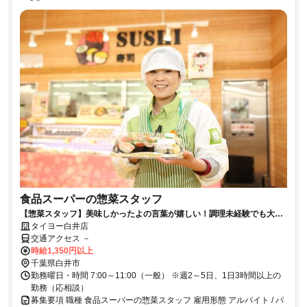
食品スーパーの惣菜スタッフ
【惣菜スタッフ】美味しかったよの言葉が嬉しい！調理未経験でも大歓
迎 シフトの融通OK 主婦さん活躍中
タイヨー白井店
交通アクセス －
時給1,350円以上
千葉県白井市
勤務曜日・時間 7:00～11:00（一般） ※週2～5日、1日3時間以上の
勤務（応相談）
募集要項 職種 食品スーパーの惣菜スタッフ 雇用形態 アルバイト / パ