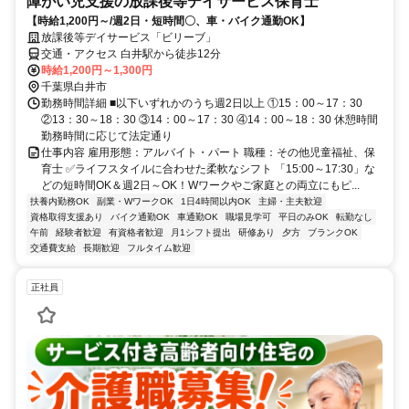
障がい児支援の放課後等デイサービス保育士
【時給1,200円～/週2日・短時間〇、車・バイク通勤OK】
放課後等デイサービス「ビリーブ」
交通・アクセス 白井駅から徒歩12分
時給1,200円～1,300円
千葉県白井市
勤務時間詳細 ■以下いずれかのうち週2日以上 ①15：00～17：30
②13：30～18：30 ③14：00～17：30 ④14：00～18：30 休憩時間
勤務時間に応じて法定通り
仕事内容 雇用形態：アルバイト・パート 職種：その他児童福祉、保
育士 ✅ライフスタイルに合わせた柔軟なシフト 「15:00～17:30」な
どの短時間OK＆週2日～OK！Wワークやご家庭との両立にもピ...
扶養内勤務OK
副業・WワークOK
1日4時間以内OK
主婦・主夫歓迎
資格取得支援あり
バイク通勤OK
車通勤OK
職場見学可
平日のみOK
転勤なし
午前
経験者歓迎
有資格者歓迎
月1シフト提出
研修あり
夕方
ブランクOK
交通費支給
長期歓迎
フルタイム歓迎
正社員