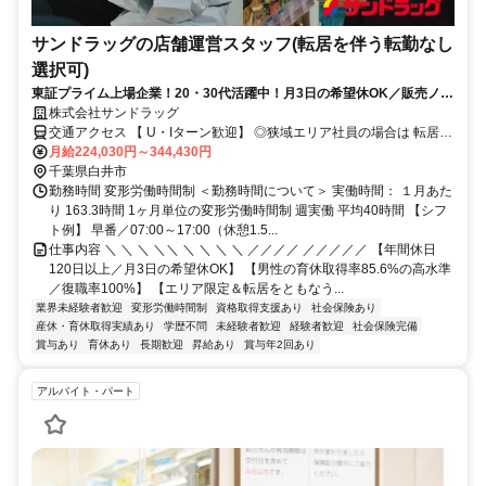
サンドラッグの店舗運営スタッフ(転居を伴う転勤なし
選択可)
東証プライム上場企業！20・30代活躍中！月3日の希望休OK／販売ノル
マなし／年収例32歳SV816万円／販促企画～商品管理など店舗運営がメ
株式会社サンドラッグ
インの仕事
交通アクセス 【 U・Iターン歓迎】 ◎狭域エリア社員の場合は 転居を
伴う転勤はありません。 ◎マイカー通勤OK
月給224,030円～344,430円
千葉県白井市
勤務時間 変形労働時間制 ＜勤務時間について＞ 実働時間： １月あた
り 163.3時間 1ヶ月単位の変形労働時間制 週実働 平均40時間 【シフ
ト例】 早番／07:00～17:00（休憩1.5...
仕事内容 ＼ ＼ ＼ ＼＼ ＼ ＼ ＼ ＼ ／／／／ ／／／／／ 【年間休日
120日以上／月3日の希望休OK】 【男性の育休取得率85.6%の高水準
／復職率100%】 【エリア限定＆転居をともなう...
業界未経験者歓迎
変形労働時間制
資格取得支援あり
社会保険あり
産休・育休取得実績あり
学歴不問
未経験者歓迎
経験者歓迎
社会保険完備
賞与あり
育休あり
長期歓迎
昇給あり
賞与年2回あり
アルバイト・パート