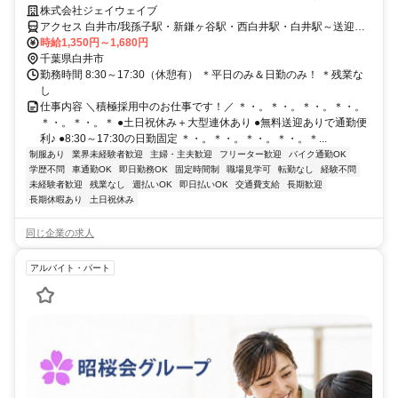
行事などのお休み相談にも柔軟対応◎
株式会社ジェイウェイブ
アクセス 白井市/我孫子駅・新鎌ヶ谷駅・西白井駅・白井駅～送迎車
有（無料）＊車・バイク通勤可
時給1,350円～1,680円
千葉県白井市
勤務時間 8:30～17:30（休憩有） ＊平日のみ＆日勤のみ！ ＊残業な
し
仕事内容 ＼積極採用中のお仕事です！／ ＊・。＊・。＊・。＊・。
＊・。＊・。＊ ●土日祝休み＋大型連休あり ●無料送迎ありで通勤便
利♪ ●8:30～17:30の日勤固定 ＊・。＊・。＊・。＊・。＊...
制服あり
業界未経験者歓迎
主婦・主夫歓迎
フリーター歓迎
バイク通勤OK
学歴不問
車通勤OK
即日勤務OK
固定時間制
職場見学可
転勤なし
経験不問
未経験者歓迎
残業なし
週払いOK
即日払いOK
交通費支給
長期歓迎
長期休暇あり
土日祝休み
同じ企業の求人
アルバイト・パート