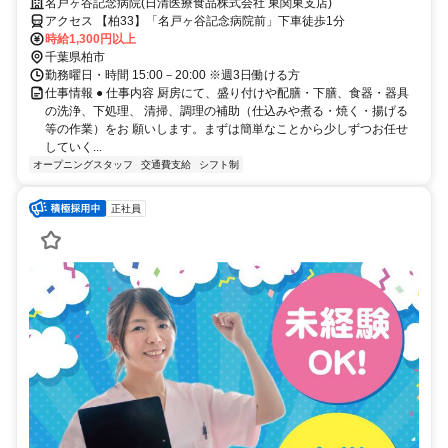
名戸ヶ谷記念病院(日清医療食品株式会社 東関東支店)
アクセス 【柏33】「名戸ヶ谷記念病院前」下車徒歩1分
時給1,300円以上
千葉県柏市
勤務曜日・時間 15:00－20:00 ※週3日働ける方
仕事情報 ● 仕事内容 厨房にて、盛り付けや配膳・下膳、食器・器具
の洗浄、下処理、 清掃、調理の補助（仕込みや煮る・焼く・揚げる
等の作業）をお 願いします。まずは簡単なことから少しずつお任せ
していく...
オープニングスタッフ
交通費支給
シフト制
正社員