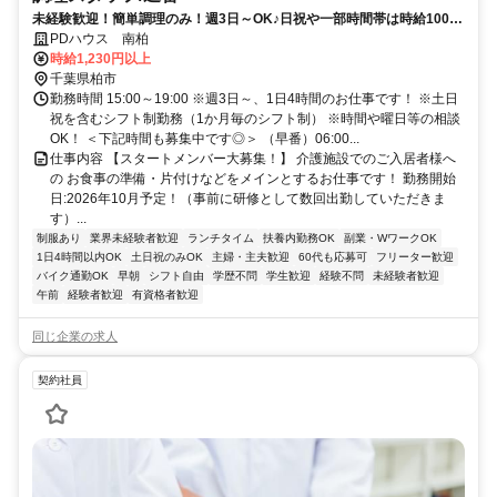
未経験歓迎！簡単調理のみ！週3日～OK♪日祝や一部時間帯は時給100円
UP♪
PDハウス 南柏
時給1,230円以上
千葉県柏市
勤務時間 15:00～19:00 ※週3日～、1日4時間のお仕事です！ ※土日
祝を含むシフト制勤務（1か月毎のシフト制） ※時間や曜日等の相談
OK！ ＜下記時間も募集中です◎＞ （早番）06:00...
仕事内容 【スタートメンバー大募集！】 介護施設でのご入居者様へ
の お食事の準備・片付けなどをメインとするお仕事です！ 勤務開始
日:2026年10月予定！（事前に研修として数回出勤していただきま
す）...
制服あり
業界未経験者歓迎
ランチタイム
扶養内勤務OK
副業・WワークOK
1日4時間以内OK
土日祝のみOK
主婦・主夫歓迎
60代も応募可
フリーター歓迎
バイク通勤OK
早朝
シフト自由
学歴不問
学生歓迎
経験不問
未経験者歓迎
午前
経験者歓迎
有資格者歓迎
同じ企業の求人
契約社員