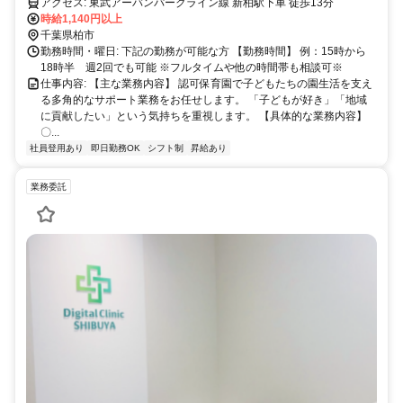
アクセス: 東武アーバンパークライン線 新柏駅下車 徒歩13分
時給1,140円以上
千葉県柏市
勤務時間・曜日: 下記の勤務が可能な方 【勤務時間】 例：15時から
18時半 週2回でも可能 ※フルタイムや他の時間帯も相談可※
仕事内容: 【主な業務内容】 認可保育園で子どもたちの園生活を支え
る多角的なサポート業務をお任せします。 「子どもが好き」「地域
に貢献したい」という気持ちを重視します。 【具体的な業務内容】
〇...
社員登用あり
即日勤務OK
シフト制
昇給あり
業務委託