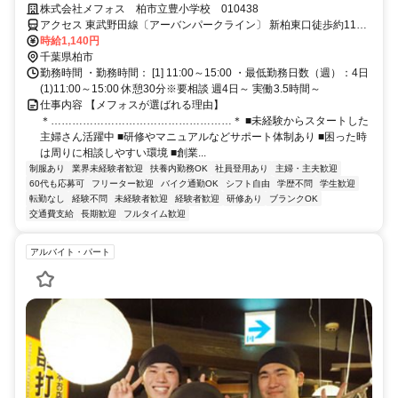
活躍中◎全国約2000ヵ所の施設にてサービスを提供する「メフォス」！
株式会社メフォス 柏市立豊小学校 010438
大手企業で安心◎
アクセス 東武野田線〔アーバンパークライン〕 新柏東口徒歩約11
分、ＪＲ常磐線 南柏東口徒歩約13分、東武野田線〔アーバンパーク
時給1,140円
ライン〕 増尾西口徒歩約28分 「南柏駅」より徒歩9分
千葉県柏市
勤務時間 ・勤務時間： [1] 11:00～15:00 ・最低勤務日数（週）：4日
(1)11:00～15:00 休憩30分※要相談 週4日～ 実働3.5時間～
仕事内容 【メフォスが選ばれる理由】
＊……………………………………………＊ ■未経験からスタートした
主婦さん活躍中 ■研修やマニュアルなどサポート体制あり ■困った時
は周りに相談しやすい環境 ■創業...
制服あり
業界未経験者歓迎
扶養内勤務OK
社員登用あり
主婦・主夫歓迎
60代も応募可
フリーター歓迎
バイク通勤OK
シフト自由
学歴不問
学生歓迎
転勤なし
経験不問
未経験者歓迎
経験者歓迎
研修あり
ブランクOK
交通費支給
長期歓迎
フルタイム歓迎
アルバイト・パート