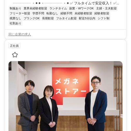
┈┈┈┈┈ ・✦✦・┈┈┈┈┈ ・✦ ✅ フルタイムで安定収入！ ✅...
制服あり
業界未経験者歓迎
ランチタイム
副業・WワークOK
主婦・主夫歓迎
フリーター歓迎
学歴不問
転勤なし
経験不問
未経験者歓迎
経験者歓迎
残業なし
ブランクOK
長期歓迎
フルタイム歓迎
駅近5分以内
シフト制
社割あり
同じ企業の求人
正社員