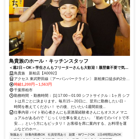
鳥貴族のホール・キッチンスタッフ
＜週2日～OK＞学生さんもフリーターさんも大歓迎！履歴書不要で気軽
にスタート♪
鳥貴族 新柏店【A0092】
アクセス 東武野田線〔アーバンパークライン〕 新柏東口徒歩約2分、
東武野田線〔アーバンパークライン〕 増尾西口徒歩約19分、ＪＲ常
時給1,200円～1,563円
磐線 南柏東口徒歩約21分 新柏駅～徒歩1分
千葉県柏市
勤務時間 ・勤務時間： [1] 17:00～01:00 シフトサイクル：1ヶ月 シフ
トは月ごとに決まります。毎月15～20日に、翌月に勤務したい日・
時間を教えてください！ その後、だいたい1週間前後...
仕事内容 バイト初心者さんにも居酒屋経験者さんにもオススメ マニ
ュアルがあるので「じっくり仕事を覚えたい」「初めてのバイトで不
安…」という方にもピッタリ！ お客様を席に案内する、お料理を運
ぶなどのホー...
制服あり
扶養内勤務OK
社員登用あり
副業・WワークOK
1日4時間以内OK