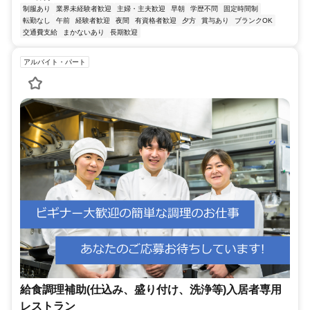
制服あり
業界未経験者歓迎
主婦・主夫歓迎
早朝
学歴不問
固定時間制
転勤なし
午前
経験者歓迎
夜間
有資格者歓迎
夕方
賞与あり
ブランクOK
交通費支給
まかないあり
長期歓迎
アルバイト・パート
給食調理補助(仕込み、盛り付け、洗浄等)入居者専用
レストラン