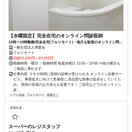
【水曜固定】完全在宅のオンライン問診医師
10時〜19時勤務/完全在宅(フルリモート)・地方も歓迎のオンライン問診
業務
一般社団法人博愛会
フルリモート
日給32,000円～80,000円
勤務時間・曜日: ✅勤務時間 毎週水曜日 10:00～19:00 ※他の曜日も
ご相談に乗れます。
仕事内容: スキマ時間に医師の診察が受けられる オンライン診療サー
ビス。 事業拡大に向けて患者様に 高品質な医療の提供をしていくた
め、 医師の皆様のお力添えが必要です！ ご自宅などでのオンライン
診...
シフト自由
フルリモート
残業なし
派遣社員
スーパーのレジスタッフ