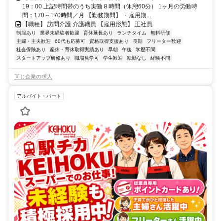
19：00 上記時間帯のうち実働８時間（休憩60分） 1ヶ月の労働時
間：170～170時間／月 【勤務期間】 ・雇用期...
【職種】 訪問介護 介護職員 【雇用形態】 正社員
制服あり
業界未経験者歓迎
育休延長あり
ランチタイム
無料研修
主婦・主夫歓迎
60代も応募可
資格取得支援あり
長期
フリーター歓迎
社会保険あり
産休・育休取得実績あり
早朝
午後
学歴不問
スタートアップ研修あり
職場見学可
学生歓迎
転勤なし
経験不問
同じ企業の求人
アルバイト・パート