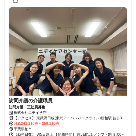
訪問介護の介護職員
訪問介護 正社員募集
株式会社ニチイ学館
【アクセス】 東武野田線(東武アーバンパークライン)新柏駅 徒歩3分
■住 所 千葉県 柏市 新柏1-13-9ﾆﾁｲｹｱﾌﾟﾗｻﾞ内 ■アクセス 東武野田線(東
月給241,110円～259,110円
武アーバンパークライン)新柏駅 徒歩3分
千葉県柏市
【勤務日数】 週5日以上 【勤務時間】 週5日以上／シフト制 ８:00～