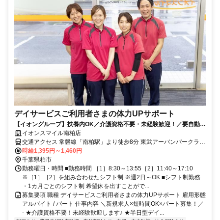
デイサービスご利用者さまの体力UPサポート
【イオングループ】扶養内OK／介護資格不要・未経験歓迎！／要自動車
免許／半日型デイサービスのおしごと
イオンスマイル南柏店
交通アクセス 常磐線「南柏駅」より徒歩8分 東武アーバンパークライ
ン（野田線）「新柏駅」より徒歩16分 ☆車通勤可
時給1,395円～1,460円
千葉県柏市
勤務曜日・時間 ■勤務時間 ［1］8:30～13:55［2］11:40～17:10
※［1］［2］を組み合わせたシフト制 ※週2日～OK ■シフト制勤務
・1カ月ごとのシフト制 希望休を出すことがで...
募集要項 職種 デイサービスご利用者さまの体力UPサポート 雇用形態
アルバイト / パート 仕事内容 ＼新規求人×短時間OK×パート募集！／
- ★介護資格不要！未経験歓迎します♪ ★半日型デイ...