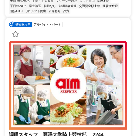
土日祝のみOK
主婦・主夫歓迎
フリーター歓迎
シフト自由
学歴不問
平日のみOK
学生歓迎
転勤なし
未経験者歓迎
交通費全額支給
経験者歓迎
週払いOK
月1シフト提出
研修あり
夕方
アルバイト・パート
調理スタッフ 麗澤大学陸上競技部 2244