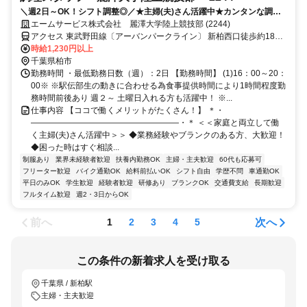
＼週2日～OK！シフト調整◎／★主婦(夫)さん活躍中★カンタンな調理
からスタート★待遇充実の大手企業◎
エームサービス株式会社 麗澤大学陸上競技部 (2244)
アクセス 東武野田線〔アーバンパークライン〕 新柏西口徒歩約18
分、ＪＲ常磐線/東京メトロ千代田線 南柏東口徒歩約19分、東武野田
時給1,230円以上
線〔アーバンパークライン〕 増尾西口徒歩約30分 ※住所から自動設
千葉県柏市
定しているため、MAPの位置がずれている場合がございます
勤務時間 ・最低勤務日数（週）：2日 【勤務時間】 (1)16：00～20：
00※ ※駅伝部生の動きに合わせる為食事提供時間により1時間程度勤
務時間前後あり 週２～ 土曜日入れる方も活躍中！ ※...
仕事内容 【ココで働くメリットがたくさん！】 ＊・
――――――――――――――――――・＊ ＜＜家庭と両立して働
く主婦(夫)さん活躍中＞＞ ◆業務経験やブランクのある方、大歓迎！
◆困った時はすぐ相談...
制服あり
業界未経験者歓迎
扶養内勤務OK
主婦・主夫歓迎
60代も応募可
フリーター歓迎
バイク通勤OK
給料前払いOK
シフト自由
学歴不問
車通勤OK
平日のみOK
学生歓迎
経験者歓迎
研修あり
ブランクOK
交通費支給
長期歓迎
フルタイム歓迎
週2・3日からOK
前へ
次へ
1
2
3
4
5
この条件の新着求人を受け取る
千葉県 / 新柏駅
主婦・主夫歓迎