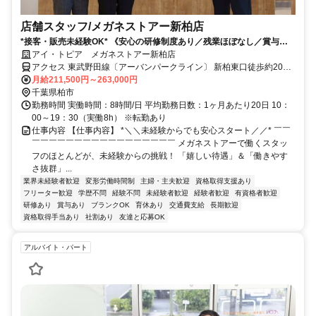
店舗スタッフ/メガネストアー新柏店
*接客・販売未経験OK* 《安心の研修制度あり／残業ほぼなし／賞与年2
回／インセンティブあり》
アイ・トピア メガネストアー新柏店
アクセス 東武野田線〔アーバンパークライン〕 新柏東口徒歩約20
分、東武野田線〔アーバンパークライン〕 増尾東口徒歩約20分
月給211,500円～263,000円
千葉県柏市
勤務時間 実働時間：8時間/日 平均勤務日数：1ヶ月あたり20日 10：
00～19：30（実働8h） ※転勤あり
仕事内容 【仕事内容】 *＼＼未経験からでも安心スタート／／* ￣￣
￣￣￣￣￣￣￣￣￣￣￣￣￣￣￣￣￣ メガネストアーで働くスタッ
フのほとんどが、未経験からの挑戦！ 「嬉しい待遇」＆「働きやす
さ抜群」...
業界未経験者歓迎
変形労働時間制
主婦・主夫歓迎
資格取得支援あり
フリーター歓迎
学歴不問
経験不問
未経験者歓迎
経験者歓迎
有資格者歓迎
研修あり
賞与あり
ブランクOK
育休あり
交通費支給
長期歓迎
資格取得手当あり
社割あり
友達と応募OK
アルバイト・パート