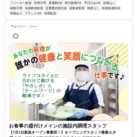
フリーター歓迎
学歴不問
車通勤OK
即日勤務OK
平日のみOK
転勤なし
経験不問
未経験者歓迎
交通費全額支給
経験者歓迎
残業なし
有資格者歓迎
研修あり
ブランクOK
長期歓迎
アルバイト・パート
お食事の盛付けメインの施設内調理スタッフ
【7月1日新規オープン事業所！】オープニングスタッフ募集☆彡