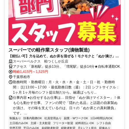
スーパーでの軽作業スタッフ(漬物製造)
【前払い可】力を込めて、ぬか床を混ぜる！モクモクと「ぬか漬け」を
作る仕事◎＜週2日＆3h～OK＞
スーパーベルクス 柏つくしが丘店
アクセス 「新柏駅」徒歩13分、「増尾駅」徒歩14分★自転車通勤OK
時給1,415円～1,525円
千葉県柏市
勤務時間 ・勤務曜日：月・火・水・木・金・土・日・祝 ・勤務時
間： [1] 13:00～17:00 ・最低勤務日数（週）：2日 シフトサイクル：
1ヶ月 1ヶ月毎のシフト提出制だから、融通ばっちり...
仕事内容 ●お任せするお仕事は… 目指せ「ぬか漬けマイスター」！体
も心も動かす仕事。 ファンの間で「隠れた名品」と話題の自家製ぬ
か漬け。 その味を支えているのは、日々の「ぬか床との真剣勝負」
です。 ...
制服あり
扶養内勤務OK
社員登用あり
副業・WワークOK
1日4時間以内OK
土日祝のみOK
主婦・主夫歓迎
フリーター歓迎
給料前払いOK
シフト自由
学歴不問
平日のみOK
未経験者歓迎
経験者歓迎
月1シフト提出
研修あり