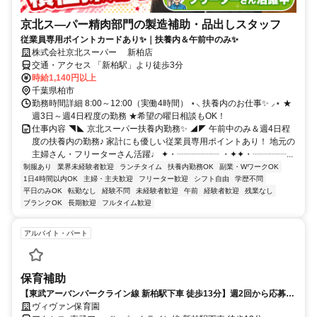
京北ス―パー精肉部門の製造補助・品出しスタッフ
従業員専用ポイントカードあり✨｜扶養内＆午前中のみ✨
株式会社京北スーパー 新柏店
交通・アクセス 「新柏駅」より徒歩3分
時給1,140円以上
千葉県柏市
勤務時間詳細 8:00～12:00（実働4時間） ⋆⸜ 扶養内のお仕事✨ ⸝⋆ ★
週3日～週4日程度の勤務 ★希望の曜日相談もOK！
仕事内容 ◥◣ 京北スーパー扶養内勤務✨ ◢◤ 午前中のみ＆週4日程
度の扶養内の勤務♪ 家計にも優しい従業員専用ポイントあり！ 地元の
主婦さん・フリーターさん活躍♩ ✦・┈┈┈┈┈ ・✦✦・┈┈┈┈...
制服あり
業界未経験者歓迎
ランチタイム
扶養内勤務OK
副業・WワークOK
1日4時間以内OK
主婦・主夫歓迎
フリーター歓迎
シフト自由
学歴不問
平日のみOK
転勤なし
経験不問
未経験者歓迎
午前
経験者歓迎
残業なし
ブランクOK
長期歓迎
フルタイム歓迎
アルバイト・パート
保育補助
【東武アーバンパークライン線 新柏駅下車 徒歩13分】週2回から応募可
能
ヴィヴァン保育園