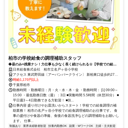
柏市の学校給食の調理補助スタッフ
◆昼のみ×残業ナシ！力仕事も少なく長く続けられる☆【学校での給食
調理補助】
日本給食株式会社 柏市立名戸ヶ谷小学校
アクセス 東武野田線〔アーバンパークライン〕 新柏東口徒歩約27
分、東武野田線〔アーバンパークライン〕 柏南口(東)徒歩約29分、Ｊ
時給1,170円以上
Ｒ常磐線 柏南口(東)徒歩約29分 東武野田線/新柏駅より車7分
千葉県柏市
勤務時間 ・勤務曜日：月・火・水・木・金 ・勤務時間： [1] 09:00～
15:00 ・最低勤務日数（週）：3日 ■実働時間 5.5時間（休憩30分） ■
平日週3～4日勤務できる方歓迎！ ■扶...
仕事内容 盛り付けやお皿洗いからスタート！学校での給食調理の補
助業務！ 柏市の名戸ヶ谷小学校での給食調理補助のお仕事です。 食
事の盛付けや食器の準備、食後の食器洗浄などの調理補助をお願いし
ます。 仕事...
制服あり
業界未経験者歓迎
扶養内勤務OK
副業・WワークOK
主婦・主夫歓迎