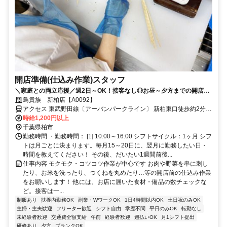
開店準備(仕込み作業)スタッフ
＼家庭との両立応援／週2日～OK！接客なし◎お昼～夕方までの開店準
備
鳥貴族 新柏店【A0092】
アクセス 東武野田線〔アーバンパークライン〕 新柏東口徒歩約2分、
東武野田線〔アーバンパークライン〕 増尾西口徒歩約19分、ＪＲ常
時給1,200円以上
磐線 南柏東口徒歩約21分 新柏駅～徒歩1分
千葉県柏市
勤務時間 ・勤務時間： [1] 10:00～16:00 シフトサイクル：1ヶ月 シフ
トは月ごとに決まります。毎月15～20日に、翌月に勤務したい日・
時間を教えてください！ その後、だいたい1週間前後...
仕事内容 モクモク・コツコツ作業が中心です お肉や野菜を串に刺し
たり、お米を洗ったり、つくねを丸めたり…等の開店前の仕込み作業
をお願いします！ 他には、お店に届いた食材・備品の数チェックな
ど。接客は一...
制服あり
扶養内勤務OK
副業・WワークOK
1日4時間以内OK
土日祝のみOK
主婦・主夫歓迎
フリーター歓迎
シフト自由
学歴不問
平日のみOK
転勤なし
未経験者歓迎
交通費全額支給
午前
経験者歓迎
週払いOK
月1シフト提出
研修あり
夕方
ブランクOK