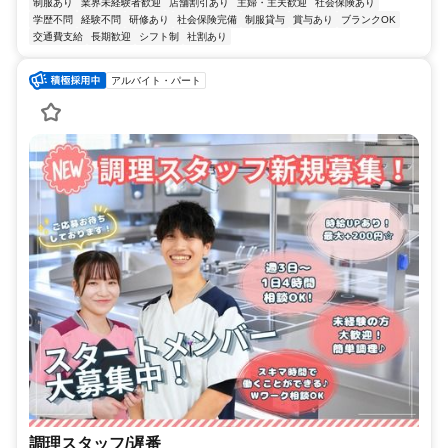
制服あり
業界未経験者歓迎
店舗割引あり
主婦・主夫歓迎
社会保険あり
学歴不問
経験不問
研修あり
社会保険完備
制服貸与
賞与あり
ブランクOK
交通費支給
長期歓迎
シフト制
社割あり
アルバイト・パート
調理スタッフ/遅番