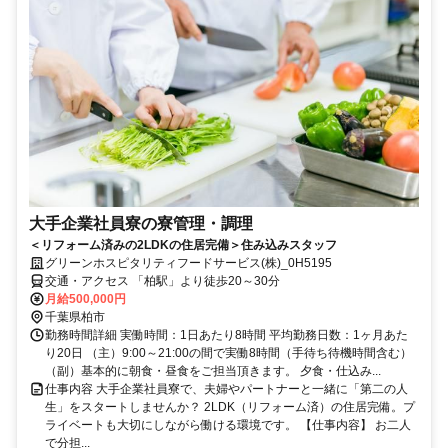
大手企業社員寮の寮管理・調理
＜リフォーム済みの2LDKの住居完備＞住み込みスタッフ
グリーンホスピタリティフードサービス(株)_0H5195
交通・アクセス 「柏駅」より徒歩20～30分
月給500,000円
千葉県柏市
勤務時間詳細 実働時間：1日あたり8時間 平均勤務日数：1ヶ月あた
り20日 （主）9:00～21:00の間で実働8時間（手待ち待機時間含む）
（副）基本的に朝食・昼食をご担当頂きます。 夕食・仕込み...
仕事内容 大手企業社員寮で、夫婦やパートナーと一緒に「第二の人
生」をスタートしませんか？ 2LDK（リフォーム済）の住居完備。プ
ライベートも大切にしながら働ける環境です。 【仕事内容】 お二人
で分担...