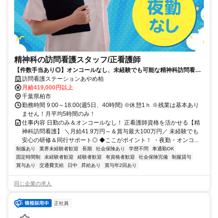
精神科の訪問看護スタッフ/正看護師
【件数手当あり◎】オンコールなし、未経験でも可能な精神科訪問看護
ステーション。正看護師募集
訪問看護ステーションあやめ柏
月給419,000円以上
千葉県柏市
勤務時間 9:00～18:00(週5日、40時間) ※休憩1ｈ ※残業は基本あり
ません！月平均5時間のみ！
仕事内容 日勤のみ＆オンコールなし！ 正看護師資格を活かせる【精
神科訪問看護】 ＼月給41.9万円～＆賞与最大100万円／ 未経験でも
安心の研修＆同行サポート◎ ◆ここがポイント！ ・夜勤・オンコ...
制服あり
業界未経験者歓迎
長期
社会保険あり
学歴不問
車通勤OK
固定時間制
未経験者歓迎
経験者歓迎
有資格者歓迎
社会保険完備
制服貸与
賞与あり
交通費支給
日中
昇給あり
賞与年2回あり
同じ企業の求人
正社員