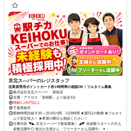
京北ス―パーのレジスタッフ
従業員専用ポイントカード有✨時間帯の相談OK！フルタイム募集
株式会社京北スーパー 新柏店
交通・アクセス 「新柏駅」より徒歩3分
時給1,140円以上
千葉県柏市
勤務時間詳細 9:30～20:00の間、1日8時間 ★週5日の勤務 ★フルタイ
ムで安定収入！ ★希望の曜日も相談ください！
仕事内容 ◥◣ 京北スーパーで新規募集✨ ◢◤ 未経験スタートの方も
多数活躍中◎ 地元の主婦さん・フリーターさん活躍中♩ ✦・