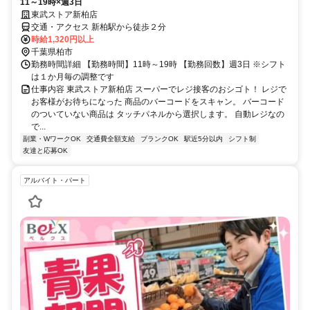
11～19時×週3日
東武ストア新柏店
交通・アクセス 新柏駅から徒歩２分
時給1,320円以上
千葉県柏市
勤務時間詳細 【勤務時間】11時～19時 【勤務回数】週3日 ※シフト
は１か月毎の調整です
仕事内容 東武ストア新柏店 スーパーでレジ接客のおシゴト！ レジで
お客様がお待ちになった 商品のバーコードをスキャン。 バーコード
のついていない商品は タッチパネルから選択します。 自動レジなの
で...
副業・WワークOK
交通費全額支給
ブランクOK
駅近5分以内
シフト制
友達と応募OK
アルバイト・パート