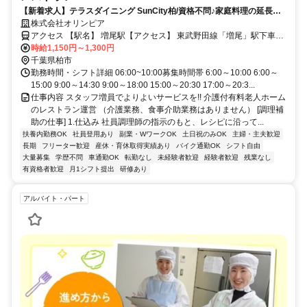
【新着求人】テラスダイニング SunCity柏/資格不問♪家庭料理の延長で
できるカンタンなお仕事です♪
株式会社オリンピア
アクセス 【駅名】 増尾駅【アクセス】 東武野田線「増尾」駅下車徒
歩6分
時給1,150円～1,300円
千葉県柏市
勤務時間・シフト詳細 06:00~10:00募集時間帯 6:00～10:00 6:00～
15:00 9:00～14:30 9:00～18:00 15:00～20:30 17:00～20:3...
仕事内容 スタッフ増員でよりよいサービスを!! 介護付有料老人ホーム
のレストラン運営 （介護業務、食事介助業務はありません） [調理補
助の仕事] 1.仕込み 社員調理師の指示のもと、レシピに沿って...
扶養内勤務OK
社員登用あり
副業・WワークOK
土日祝のみOK
主婦・主夫歓迎
長期
フリーター歓迎
産休・育休取得実績あり
バイク通勤OK
シフト自由
大量募集
学歴不問
車通勤OK
転勤なし
未経験者歓迎
経験者歓迎
残業なし
有資格者歓迎
月1シフト提出
研修あり
アルバイト・パート