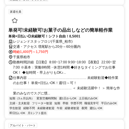
派遣社員
単発可!未経験可!お菓子の品出しなどの簡単軽作業
単発×日払い◎未経験可！シフト自由！/LS001
レジェンドスタッフロジ(千葉県_柏市)
交通・アクセス 増尾駅から20分～60分圏内
時給1,400円～1,750円
千葉県柏市
勤務時間詳細 【日勤】 8:00~17:00 9:00~18:00 【夜勤】 22:00~翌
7:00 ※基本：実働8時間・休憩1時間 ◆好きなタイミングでお仕事
OK！ ◆短時間・早上がりもOK♪...
仕事内容 …………………………………………… 未経験歓迎◆軽作業
のお仕事！ 単発×日払いOK！週!日～可！
…………………………………………… ＜ 未経験活躍中！ ＞ 簡単な作
業のみなのでスグに慣...
短期（3ヵ月以内）
変形労働時間制
週1日からOK
土日祝のみOK
主婦・主夫歓迎
フリーター歓迎
短期
早朝
学歴不問
職場見学可
平日のみOK
学生歓迎
経験不問
未経験者歓迎
午前
経験者歓迎
夜間
週払いOK
即日払いOK
月1シフト提出
アルバイト・パート