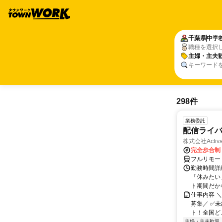
千葉県
中学
職種を選択
主婦・主夫
キーワード
298件
業務委託
配信ライ
株式会社Activa
完全歩合制
フルリモー
勤務時間詳
「休みたい
ト期間だか
仕事内容 
募集／ ✅
ト！全国どこ
主婦・主夫歓迎