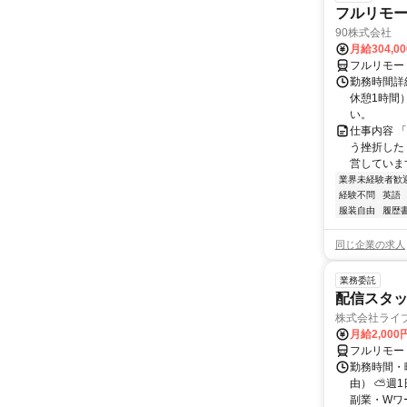
フルリモ
90株式会社
月給304,0
フルリモー
勤務時間詳
休憩1時間
い。
仕事内容 
う挫折したく
営しています
業界未経験者歓
経験不問
英語
服装自由
履歴
同じ企業の求人
業務委託
配信スタッ
株式会社ライ
月給2,000
フルリモー
勤務時間・
由） ⛅週1
副業・Wワ