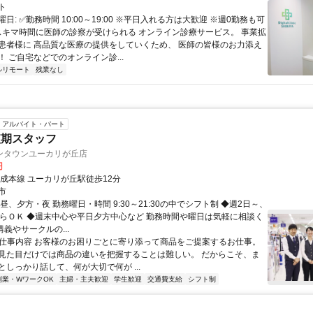
ト
日: ✅勤務時間 10:00～19:00 ※平日入れる方は大歓迎 ※週0勤務も可
 スキマ時間に医師の診察が受けられる オンライン診療サービス。 事業拡
患者様に 高品質な医療の提供をしていくため、 医師の皆様のお力添え
 ご自宅などでのオンライン診...
ルリモート
残業なし
アルバイト・パート
短期スタッフ
ンタウンユーカリが丘店
円
京成本線 ユーカリが丘駅徒歩12分
市
昼、夕方・夜 勤務曜日・時間 9:30～21:30の中でシフト制 ◆週2日～、
からＯＫ ◆週末中心や平日夕方中心など 勤務時間や曜日は気軽に相談く
講義やサークルの...
● 仕事内容 お客様のお困りごとに寄り添って商品をご提案するお仕事。
見た目だけでは商品の違いを把握することは難しい。 だからこそ、ま
としっかり話して、何が大切で何が ...
副業・WワークOK
主婦・主夫歓迎
学生歓迎
交通費支給
シフト制