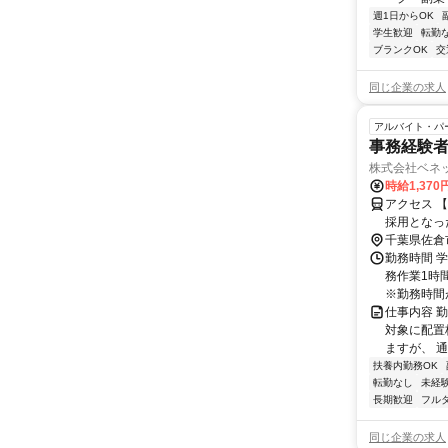
週1日からOK
学生歓迎
転勤
ブランクOK
交
同じ企業の求人
アルバイト・パ
事務経験者
株式会社ベネ
時給1,37
アクセス 
採用となっ
担当いただ
千葉県佐倉
し、無理の
勤務時間 学
ます。＞
務作業1時
※勤務時間が8
仕事内容 
対象に配置
ますが、 
扶養内勤務OK
転勤なし
未経
長期歓迎
フル
同じ企業の求人