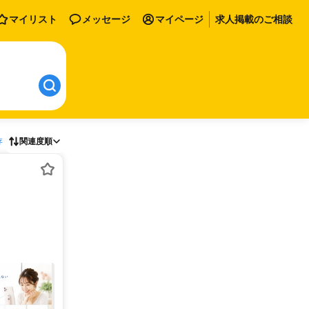
マイリスト
メッセージ
マイページ
求人掲載のご相談
存
関連度順