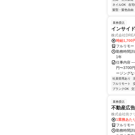
ネイルOK
在宅
髪型・髪色自由
業務委託
インサイ
株式会社DREA
時給1,700
フルリモー
勤務時間詳細
1年
仕事内容 ─
円〜370
ージングなし
社員登用あり
フルリモート
ブランクOK
交
業務委託
不動産広告
株式会社街ク
1業務あたり 
フルリモー
勤務時間詳