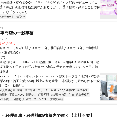
＼✨未経験・初心者OK✨／ "ライブナウV"でボイス配信 デビューしてみ
 ✋「声だけの配信活動に興味があるけど…」 ✋「趣味・好きなことで稼
」 ✋「やってみた...
フルリモート
在宅OK
ート
ブ専門店の一般事務
ンシス
円～1,350円
セス ユーカリが丘駅より車で13分、勝田台駅より車で14分、中学校駅
分＜車通勤OK＞
代市
 勤務時間…10:00～17:00 勤務日数…週4日～相談OK ※勤務時間・勤
談可能 ※お子さまの学校行事やご家庭の予定も考慮します ※土日に勤
は歓迎
-・-・-・ メリットポイント ・-・-・-・ ＞薪ストーブ専門店のレアな事
創業20年・施工実績2000件以上の安定企業 ＞未経験から始められる一般
日～OK！勤務時...
社員登用あり
主婦・主夫歓迎
フリーター歓迎
バイク通勤OK
学歴不問
時間制
平日のみOK
転勤なし
経験不問
未経験者歓迎
午前
経験者歓迎
シフト提出
研修あり
夕方
ブランクOK
交通費支給
ト 経理事務・経理補助/扶養内で働く【出社不要】