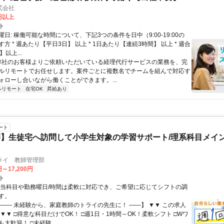
式会社
2円以上
ト
日: 稼働可能な時間について、下記3つの条件を日中（9:00-19:00の
方 * 週あたり【平日3日】 以上 * 1日あたり【連続3時間】 以上 * 週合
以上...
 弊社のお客様よりご依頼いただいている経理代行サービスの業務を、完
ルリモートでお任せします。案件ごとに複数名でチームを組んで対応す
ォローし合いながら働くことができます。...
ルリモート
在宅OK
昇給あり
ート
】生徒宅へ訪問して小学生対象の学習サポート/理系科目メイン
ライ 教師管理部
円～17,200円
ト
担当科目や勤務曜日/時間は柔軟に対応でき、ご希望に応じてシフトの調
す。
【―― 未経験から、家庭教師のトライの先生に！ ――】 ▼▼ この求人
！ ▼▼ □得意な科目だけでOK！ □週1日・1時間～OK！柔軟シフト □Wワ
大歓迎！ □未経験...