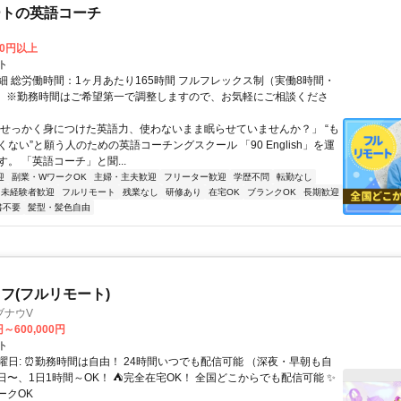
ートの英語コーチ
00円以上
ト
細 総労働時間：1ヶ月あたり165時間 フルフレックス制（実働8時間・
） ※勤務時間はご希望第一で調整しますので、お気軽にご相談くださ
「せっかく身につけた英語力、使わないまま眠らせていませんか？」 “も
ない”と願う人のための英語コーチングスクール 「90 English」を運
。 「英語コーチ」と聞...
迎
副業・WワークOK
主婦・主夫歓迎
フリーター歓迎
学歴不問
転勤なし
未経験者歓迎
フルリモート
残業なし
研修あり
在宅OK
ブランクOK
長期歓迎
書不要
髪型・髪色自由
フ(フルリモート)
ブナウV
円～600,000円
ト
曜日: ⏰勤務時間は自由！ 24時間いつでも配信可能 （深夜・早朝も自
日〜、1日1時間～OK！ ⛺完全在宅OK！ 全国どこからでも配信可能 ✨
ークOK