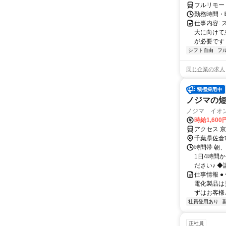
フルリモー
勤務時間・曜
仕事内容:
大に向けて
が必要です！
シフト自由
フ
同じ企業の求人
ノジマの
ノジマ イオ
時給1,600
アクセス 
千葉県佐倉
時間帯 朝、
1日4時間
ださい♪ ◆
仕事情報 
電化製品は
ずはお客様
社員登用あり
正社員