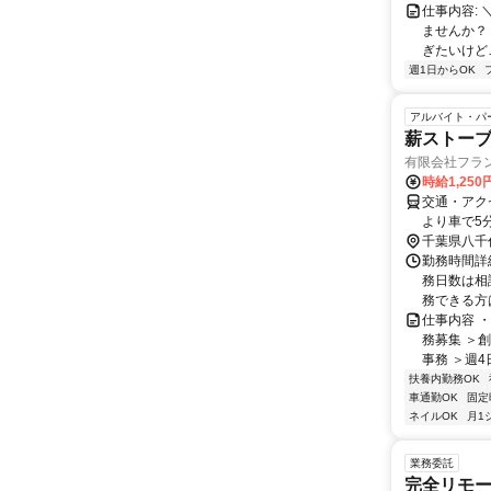
仕事内容: 
ませんか？
ぎたいけど…
週1日からOK
アルバイト・パ
薪ストー
有限会社フラ
時給1,250
交通・アク
より車で5
千葉県八千
勤務時間詳細
務日数は相
務できる方
仕事内容 ・
務募集 ＞
事務 ＞週4
扶養内勤務OK
車通勤OK
固定
ネイルOK
月1
業務委託
完全リモー