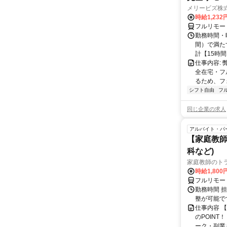
メリービズ株
時給1,23
フルリモー
勤務時間・曜
間）で満たす
計【15時間】
仕事内容:
全在宅・フ
るため、フ
シフト自由
フ
同じ企業の求人
アルバイト・パ
【家庭教師
科など)
家庭教師のト
時給1,800
フルリモー
勤務時間 
整が可能で
仕事内容 
のPOINT
ーク・副業も