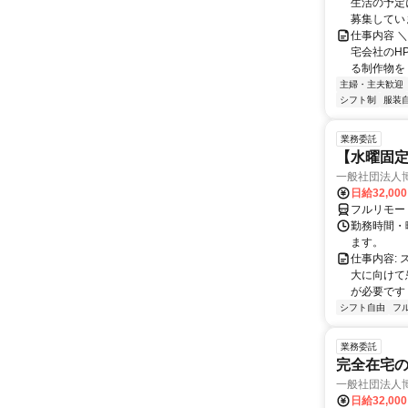
生活の予定
募集していま
仕事内容 
宅会社のH
る制作物を
主婦・主夫歓迎
シフト制
服装
業務委託
【水曜固
一般社団法人
日給32,00
フルリモー
勤務時間・曜
ます。
仕事内容:
大に向けて
が必要です！
シフト自由
フ
業務委託
完全在宅
一般社団法人
日給32,00