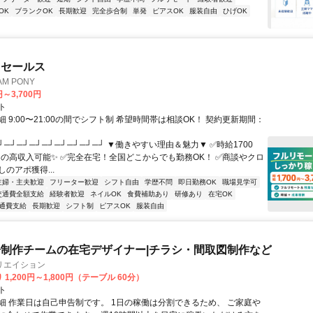
OK
ブランクOK
長期歓迎
完全歩合制
単発
ピアスOK
服装自由
ひげOK
ドセールス
M PONY
円～3,700円
ト
 9:00〜21:00の間でシフト制 希望時間帯は相談OK！ 契約更新期間：
┘─┘─┘─┘─┘─┘─┘─┘─┘ ▼働きやすい理由＆魅力▼ ✅時給1700
0円の高収入可能✨ ✅完全在宅！全国どこからでも勤務OK！ ✅商談やクロ
のアポ獲得...
主婦・主夫歓迎
フリーター歓迎
シフト自由
学歴不問
即日勤務OK
職場見学可
交通費全額支給
経験者歓迎
ネイルOK
食費補助あり
研修あり
在宅OK
通費支給
長期歓迎
シフト制
ピアスOK
服装自由
制作チームの在宅デザイナー|チラシ・間取図制作など
リエイション
1,200円～1,800円（テーブル 60分）
ト
細 作業日は自己申告制です。 1日の稼働は分割できるため、 ご家庭や