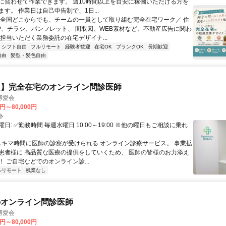
に合わせて作業できます。 週10時間以上を目安に稼働いただける方を
す。 作業日は自己申告制で、1日...
＼全国どこからでも、チームの一員として取り組む完全在宅ワーク／ 住
P、チラシ、パンフレット、 間取図、WEB素材など、不動産広告に関わ
 担当いただく業務委託の在宅デザイナ...
シフト自由
フルリモート
経験者歓迎
在宅OK
ブランクOK
長期歓迎
自由
髪型・髪色自由
定】完全在宅のオンライン問診医師
博愛会
0円～80,000円
ト
日: ✅勤務時間 毎週水曜日 10:00～19:00 ※他の曜日もご相談に乗れ
 スキマ時間に医師の診察が受けられる オンライン診療サービス。 事業拡
患者様に 高品質な医療の提供をしていくため、 医師の皆様のお力添え
 ご自宅などでのオンライン診...
ルリモート
残業なし
のオンライン問診医師
博愛会
0円～80,000円