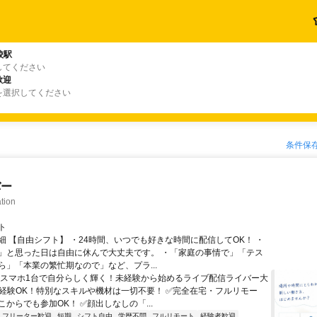
校駅
してください
歓迎
を選択してください
条件保
バー
tion
ト
細 【自由シフト】 ・24時間、いつでも好きな時間に配信してOK！ ・
」と思った日は自由に休んで大丈夫です。 ・「家庭の事情で」「テス
ら」「本業の繁忙期なので」など、プラ...
＼スマホ1台で自分らしく輝く！未経験から始めるライブ配信ライバー大
未経験OK！特別なスキルや機材は一切不要！ ✅完全在宅・フルリモー
からでも参加OK！ ✅顔出しなしの「...
フリーター歓迎
短期
シフト自由
学歴不問
フルリモート
経験者歓迎