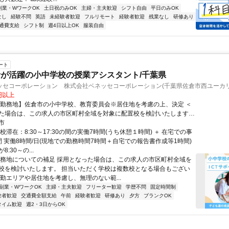
副業・WワークOK
土日祝のみOK
主婦・主夫歓迎
シフト自由
平日のみOK
なし
経験不問
英語
未経験者歓迎
フルリモート
経験者歓迎
残業なし
研修あり
通費支給
シフト制
週4日以上OK
服装自由
ート
が活躍の小中学校の授業アシスタント/千葉県
ッセコーポレーション 株式会社ベネッセコーポレーション(千葉県佐倉市西ユーカリ
0円以上
【勤務地】佐倉市の小中学校、教育委員会※居住地を考慮の上、決定 ＜
た場合は、この求人の市区町村全域を対象に配置校を検討いたします。
く学校は複数校となる場合もございますが、通勤エリアや居住地を考慮
市
ない範囲でご勤務いただけるよう、最終的にはご相談の上で決定いたし
校滞在：8:30～17:30の間の実働7時間(うち休憩１時間) ＋ 在宅での事
間 実働8時間/日(現地での勤務時間7時間＋自宅での報告書作成等1時間)
:30～の...
勤務地についての補足 採用となった場合は、この求人の市区町村全域を
校を検討いたします。 担当いただく学校は複数校となる場合もござい
通勤エリアや居住地を考慮し、無理のない範...
副業・WワークOK
主婦・主夫歓迎
フリーター歓迎
学歴不問
固定時間制
験者歓迎
交通費全額支給
午前
経験者歓迎
研修あり
夕方
ブランクOK
タイム歓迎
週2・3日からOK