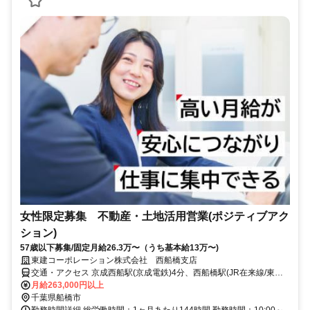
女性限定募集 不動産・土地活用営業(ポジティブアク
ション)
57歳以下募集/固定月給26.3万〜（うち基本給13万〜)
東建コーポレーション株式会社 西船橋支店
交通・アクセス 京成西船駅(京成電鉄)4分、西船橋駅(JR在来線/東京
メトロ東西線/東葉高速鉄道)5分
月給263,000円以上
千葉県船橋市
勤務時間詳細 総労働時間：1ヶ月あたり144時間 勤務時間：10:00～