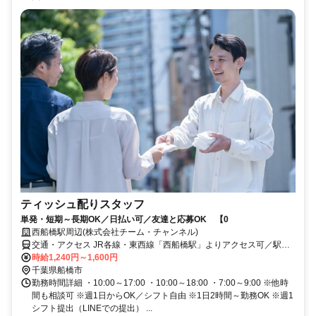
ティッシュ配りスタッフ
単発・短期～長期OK／日払い可／友達と応募OK 【0
西船橋駅周辺(株式会社チーム・チャンネル)
交通・アクセス JR各線・東西線「西船橋駅」よりアクセス可／駅近5
分以内 ※直行直帰OK
時給1,240円～1,600円
千葉県船橋市
勤務時間詳細 ・10:00～17:00 ・10:00～18:00 ・7:00～9:00 ※他時
間も相談可 ※週1日からOK／シフト自由 ※1日2時間～勤務OK ※週1
シフト提出（LINEでの提出） ...