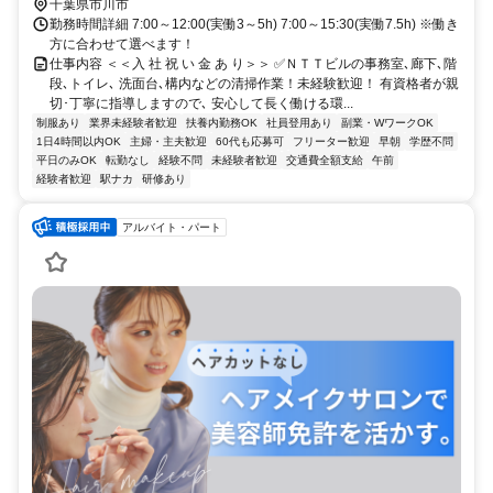
千葉県市川市
勤務時間詳細 7:00～12:00(実働3～5h) 7:00～15:30(実働7.5h) ※働き
方に合わせて選べます！
仕事内容 ＜＜入 社 祝 い 金 あ り＞＞ ✅ＮＴＴビルの事務室､廊下､階
段､トイレ､ 洗面台､構内などの清掃作業！未経験歓迎！ 有資格者が親
切･丁寧に指導しますので､ 安心して長く働ける環...
制服あり
業界未経験者歓迎
扶養内勤務OK
社員登用あり
副業・WワークOK
1日4時間以内OK
主婦・主夫歓迎
60代も応募可
フリーター歓迎
早朝
学歴不問
平日のみOK
転勤なし
経験不問
未経験者歓迎
交通費全額支給
午前
経験者歓迎
駅ナカ
研修あり
アルバイト・パート