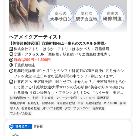
ヘアメイクアーティスト
【美容師免許必須】◎施術数No.1一生もののスキルを習得♪
株式会社アトリエはるか アトリエはるか ペリエ西船橋店
交通・アクセス JR「西船橋」駅直結 ペリエ西船橋改札内 3F
時給1,200円～1,500円
千葉県船橋市
勤務時間詳細 ※1ヶ月ごとのシフト制 前月の20日前後に翌月分のシ
フトを決定 ※土日を含む営業時間の中でシフト制となります。
仕事内容 ＼ 美容師免許、眠らせていませんか？／ 美容師免許を活か
して働ける/未経験歓迎/大手サロンの安心研修/“美容が好き”を続けら
れる場所 サロン経験なし・ブランクありもOK。 “もう一度、美容...
扶養内勤務OK
主婦・主夫歓迎
フリーター歓迎
シフト自由
学歴不問
職場見学可
転勤なし
経験不問
未経験者歓迎
午前
経験者歓迎
ネイルOK
夜間
駅ナカ
有資格者歓迎
月1シフト提出
夕方
ブランクOK
長期歓迎
フルタイム歓迎
正社員