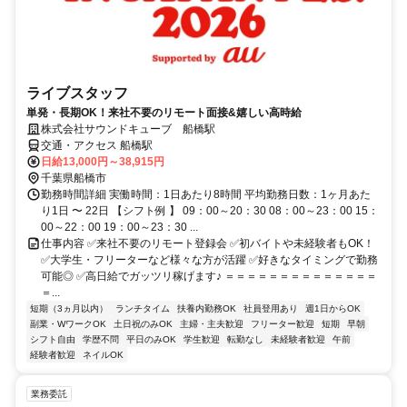
ライブスタッフ
単発・長期OK！来社不要のリモート面接&嬉しい高時給
株式会社サウンドキューブ 船橋駅
交通・アクセス 船橋駅
日給13,000円～38,915円
千葉県船橋市
勤務時間詳細 実働時間：1日あたり8時間 平均勤務日数：1ヶ月あた
り1日 〜 22日 【シフト例 】 09：00～20：30 08：00～23：00 15：
00～22：00 19：00～23：30 ...
仕事内容 ✅来社不要のリモート登録会 ✅初バイトや未経験者もOK！
✅大学生・フリーターなど様々な方が活躍 ✅好きなタイミングで勤務
可能◎ ✅高日給でガッツリ稼げます♪ ＝＝＝＝＝＝＝＝＝＝＝＝＝＝
＝...
短期（3ヵ月以内）
ランチタイム
扶養内勤務OK
社員登用あり
週1日からOK
副業・WワークOK
土日祝のみOK
主婦・主夫歓迎
フリーター歓迎
短期
早朝
シフト自由
学歴不問
平日のみOK
学生歓迎
転勤なし
未経験者歓迎
午前
経験者歓迎
ネイルOK
業務委託