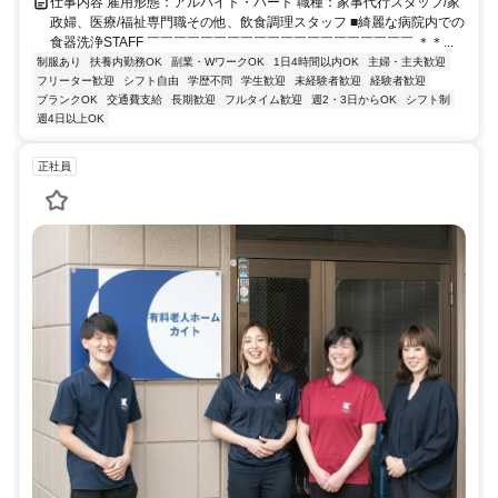
仕事内容 雇用形態：アルバイト・パート 職種：家事代行スタッフ/家
政婦、医療/福祉専門職その他、飲食調理スタッフ ■綺麗な病院内での
食器洗浄STAFF ￣￣￣￣￣￣￣￣￣￣￣￣￣￣￣￣￣￣￣￣ ＊＊...
制服あり
扶養内勤務OK
副業・WワークOK
1日4時間以内OK
主婦・主夫歓迎
フリーター歓迎
シフト自由
学歴不問
学生歓迎
未経験者歓迎
経験者歓迎
ブランクOK
交通費支給
長期歓迎
フルタイム歓迎
週2・3日からOK
シフト制
週4日以上OK
正社員