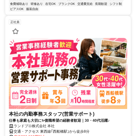
食費補助あり
研修あり
在宅OK
ブランクOK
交通費支給
長期歓迎
シフト制
ピアスOK
服装自由
正社員
本社の内勤事務スタッフ(営業サポート)
仕事も家庭も大切に✨復職希望の経験者歓迎｜30・40代活躍♪
ランドプロ株式会社 本社
交通・アクセス 東西線｢西船橋駅｣から徒歩8分