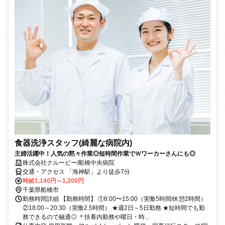
食器洗浄スタッフ(綺麗な病院内)
主婦活躍中！人気の黙々作業◎短時間作業でＷワーカーさんにも◎
株式会社クルービー/船橋中央病院
交通・アクセス 「海神駅」より徒歩7分
時給1,140円～1,200円
千葉県船橋市
勤務時間詳細 【勤務時間】 ①8:00〜15:00（実働5時間/休憩2時間）
②18:00～20:30（実働2.5時間） ★週2日～5日勤務 ★短時間でも勤
務できるので融通◎ ＊扶養内勤務や曜日・時...