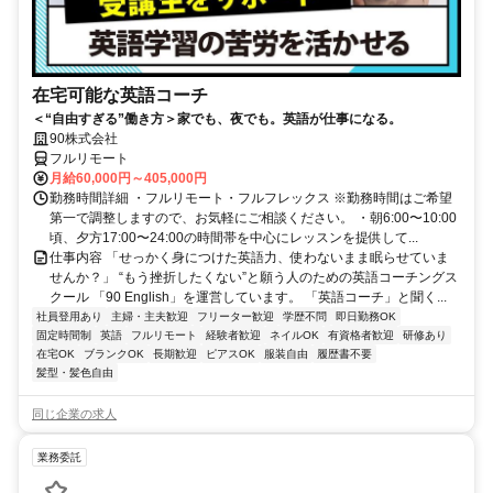
在宅可能な英語コーチ
＜“自由すぎる”働き方＞家でも、夜でも。英語が仕事になる。
90株式会社
フルリモート
月給60,000円～405,000円
勤務時間詳細 ・フルリモート・フルフレックス ※勤務時間はご希望
第一で調整しますので、お気軽にご相談ください。 ・朝6:00〜10:00
頃、夕方17:00〜24:00の時間帯を中心にレッスンを提供して...
仕事内容 「せっかく身につけた英語力、使わないまま眠らせていま
せんか？」 “もう挫折したくない”と願う人のための英語コーチングス
クール 「90 English」を運営しています。 「英語コーチ」と聞く...
社員登用あり
主婦・主夫歓迎
フリーター歓迎
学歴不問
即日勤務OK
固定時間制
英語
フルリモート
経験者歓迎
ネイルOK
有資格者歓迎
研修あり
在宅OK
ブランクOK
長期歓迎
ピアスOK
服装自由
履歴書不要
髪型・髪色自由
同じ企業の求人
業務委託