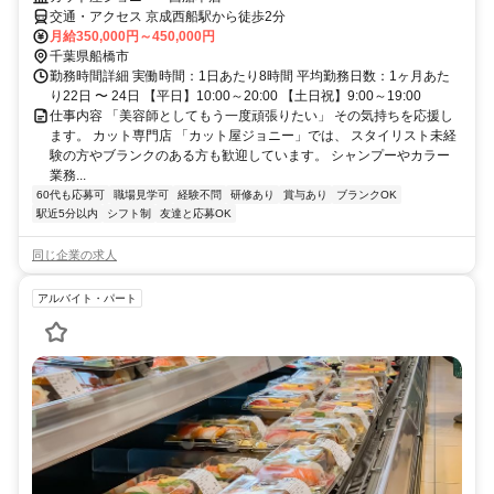
交通・アクセス 京成西船駅から徒歩2分
月給350,000円～450,000円
千葉県船橋市
勤務時間詳細 実働時間：1日あたり8時間 平均勤務日数：1ヶ月あた
り22日 〜 24日 【平日】10:00～20:00 【土日祝】9:00～19:00
仕事内容 「美容師としてもう一度頑張りたい」 その気持ちを応援し
ます。 カット専門店 「カット屋ジョニー」では、 スタイリスト未経
験の方やブランクのある方も歓迎しています。 シャンプーやカラー
業務...
60代も応募可
職場見学可
経験不問
研修あり
賞与あり
ブランクOK
駅近5分以内
シフト制
友達と応募OK
同じ企業の求人
アルバイト・パート