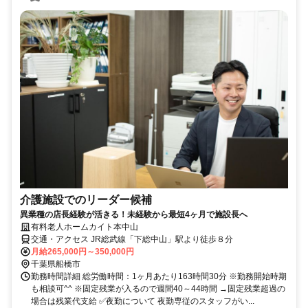
介護施設でのリーダー候補
異業種の店長経験が活きる！未経験から最短4ヶ月で施設長へ
有料老人ホームカイト本中山
交通・アクセス JR総武線「下総中山」駅より徒歩８分
月給265,000円～350,000円
千葉県船橋市
勤務時間詳細 総労働時間：1ヶ月あたり163時間30分 ※勤務開始時期
も相談可^^ ※固定残業が入るので週間40～44時間 →固定残業超過の
場合は残業代支給 ✅夜勤について 夜勤専従のスタッフがい...