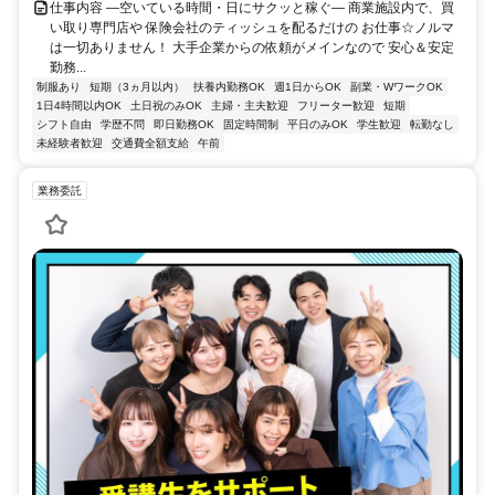
仕事内容 ―空いている時間・日にサクッと稼ぐ― 商業施設内で、買
い取り専門店や 保険会社のティッシュを配るだけの お仕事☆ノルマ
は一切ありません！ 大手企業からの依頼がメインなので 安心＆安定
勤務...
制服あり
短期（3ヵ月以内）
扶養内勤務OK
週1日からOK
副業・WワークOK
1日4時間以内OK
土日祝のみOK
主婦・主夫歓迎
フリーター歓迎
短期
シフト自由
学歴不問
即日勤務OK
固定時間制
平日のみOK
学生歓迎
転勤なし
未経験者歓迎
交通費全額支給
午前
業務委託