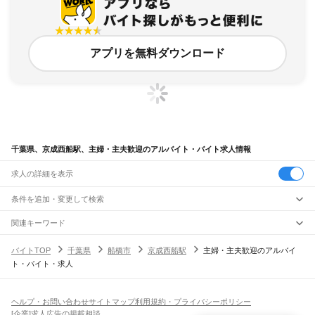
アプリを無料ダウンロード
千葉県、京成西船駅、主婦・主夫歓迎のアルバイト・バイト求人情報
求人の詳細を表示
条件を追加・変更して検索
市区町村を追加・変更
関連キーワード
完全在宅ワーク 全国
シール貼り 在宅
現在地周辺
ガチャガチャ
犬カフェ
千葉県
駅を追加・変更
バイトTOP
千葉県
船橋市
京成西船駅
主婦・主夫歓迎のアルバイ
千葉県
すべて
ト・バイト・求人
千葉市
すべて
職種を追加・変更
JR武蔵野線
中央区
花見川区
稲毛区
若葉区
緑区
美浜区
南流山駅
新松戸駅
新八柱駅
東松戸駅
市川大野駅
船橋法典駅
西船橋駅
飲食・フードサービス
銚子市
市川市
船橋市
館山市
木更津市
松戸市
野田市
茂原市
成田市
佐倉市
東金市
特徴を追加・変更
飲食・フードサービス
すべて
ヘルプ・お問い合わせ
サイトマップ
利用規約・プライバシーポリシー
JR中央・総武線
旭市
習志野市
柏市
勝浦市
市原市
流山市
八千代市
我孫子市
鴨川市
鎌ケ谷市
ホールスタッフ
キッチンスタッフ
皿洗い・洗い場
精肉・鮮魚加工
給食調理
人気
[企業]求人広告の掲載相談