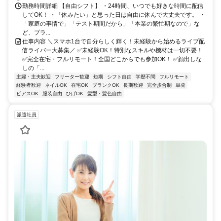
勤務時間詳細 【自由シフト】 ・24時間、いつでも好きな時間に配信
してOK！ ・「休みたい」と思った日は自由に休んで大丈夫です。 ・
「家庭の事情で」「テスト期間だから」「本業の繁忙期なので」な
ど、プラ...
仕事内容 ＼スマホ1台で自分らしく輝く！未経験から始めるライブ配
信ライバー大募集／ ✅未経験OK！特別なスキルや機材は一切不要！
✅完全在宅・フルリモート！全国どこからでも参加OK！ ✅顔出しな
しの「...
主婦・主夫歓迎
フリーター歓迎
短期
シフト自由
学歴不問
フルリモート
経験者歓迎
ネイルOK
在宅OK
ブランクOK
長期歓迎
完全歩合制
単発
ピアスOK
服装自由
ひげOK
髪型・髪色自由
派遣社員