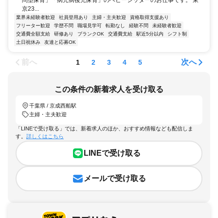
問型保育」「病児病後児保育」のベビーシッターのお仕事です。 東
京23...
業界未経験者歓迎
社員登用あり
主婦・主夫歓迎
資格取得支援あり
フリーター歓迎
学歴不問
職場見学可
転勤なし
経験不問
未経験者歓迎
交通費全額支給
研修あり
ブランクOK
交通費支給
駅近5分以内
シフト制
土日祝休み
友達と応募OK
前へ
次へ
1
2
3
4
5
この条件の新着求人を受け取る
千葉県 / 京成西船駅
主婦・主夫歓迎
「LINEで受け取る」では、新着求人のほか、おすすめ情報なども配信しま
す。
詳しくはこちら
LINEで受け取る
メールで受け取る