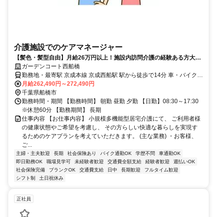
介護施設でのケアマネージャー
【髪色・髪型自由】月給26万円以上！施設内訪問介護の経験ある方大歓
迎！車通勤OK！交通費支給！
ガーデンコート西船橋
勤務地・最寄駅 京成本線 京成西船駅 駅から徒歩で14分 車・バイクで
の通勤OK！
月給262,490円～272,490円
千葉県船橋市
勤務時間・期間 【勤務時間】 朝勤 昼勤 夕勤 【日勤】08:30～17:30
※休憩60分 【勤務期間】 長期
仕事内容 【お仕事内容】 小規模多機能型居宅介護にて、 ご利用者様
の健康状態やご希望を考慮し、 その方らしい快適な暮らしを実現す
るためのケアプランを考えていただきます。 (主な業務) ・お客様、
ご...
主婦・主夫歓迎
長期
社会保険あり
バイク通勤OK
学歴不問
車通勤OK
即日勤務OK
職場見学可
未経験者歓迎
交通費全額支給
経験者歓迎
週払いOK
社会保険完備
ブランクOK
交通費支給
日中
長期歓迎
フルタイム歓迎
シフト制
土日祝休み
正社員