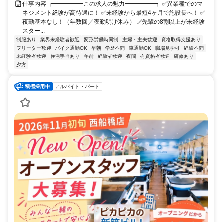
仕事内容 ┏━━━━━この求人の魅力━━━━━┓ ✅異業種でのマ
ネジメント経験が高待遇に！ ✅未経験から最短4ヶ月で施設長へ！ ✅
夜勤基本なし！（年数回／夜勤明け休み） ✅先輩の8割以上が未経験
スター...
制服あり
業界未経験者歓迎
変形労働時間制
主婦・主夫歓迎
資格取得支援あり
フリーター歓迎
バイク通勤OK
早朝
学歴不問
車通勤OK
職場見学可
経験不問
未経験者歓迎
住宅手当あり
午前
経験者歓迎
夜間
有資格者歓迎
研修あり
夕方
アルバイト・パート