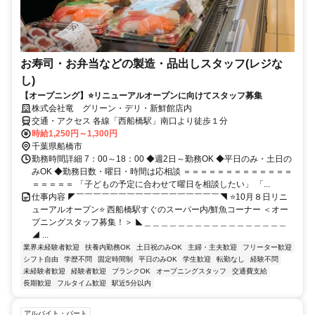
お寿司・お弁当などの製造・品出しスタッフ(レジな
し)
【オープニング】⭐リニューアルオープンに向けてスタッフ募集
株式会社竜 グリーン・デリ・新鮮館店内
交通・アクセス 各線「西船橋駅」南口より徒歩１分
時給1,250円～1,300円
千葉県船橋市
勤務時間詳細 7：00～18：00 ◆週2日～勤務OK ◆平日のみ・土日の
みOK ◆勤務日数・曜日・時間は応相談 ＝＝＝＝＝＝＝＝＝＝＝＝＝
＝＝＝＝＝ 「子どもの予定に合わせて曜日を相談したい」 「...
仕事内容 ◤￣￣￣￣￣￣￣￣￣￣￣￣￣￣￣￣￣◥ ⭐10月８日リニ
ューアルオープン⭐ 西船橋駅すぐのスーパー内/鮮魚コーナー ＜オー
プニングスタッフ募集！＞ ◣＿＿＿＿＿＿＿＿＿＿＿＿＿＿＿＿＿
◢ ...
業界未経験者歓迎
扶養内勤務OK
土日祝のみOK
主婦・主夫歓迎
フリーター歓迎
シフト自由
学歴不問
固定時間制
平日のみOK
学生歓迎
転勤なし
経験不問
未経験者歓迎
経験者歓迎
ブランクOK
オープニングスタッフ
交通費支給
長期歓迎
フルタイム歓迎
駅近5分以内
アルバイト・パート