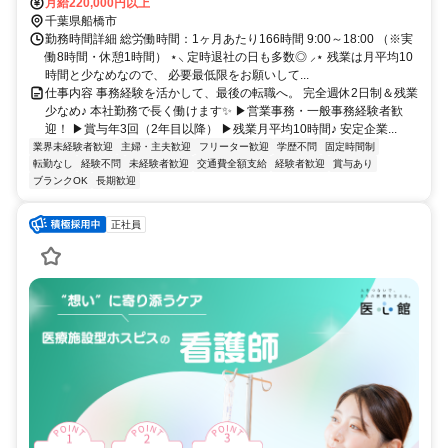
月給220,000円以上
千葉県船橋市
勤務時間詳細 総労働時間：1ヶ月あたり166時間 9:00～18:00 （※実
働8時間・休憩1時間） ⋆⸜ 定時退社の日も多数◎ ⸝⋆ 残業は月平均10
時間と少なめなので、 必要最低限をお願いして...
仕事内容 事務経験を活かして、最後の転職へ。 完全週休2日制＆残業
少なめ♪ 本社勤務で長く働けます✨ ▶営業事務・一般事務経験者歓
迎！ ▶賞与年3回（2年目以降） ▶残業月平均10時間♪ 安定企業...
業界未経験者歓迎
主婦・主夫歓迎
フリーター歓迎
学歴不問
固定時間制
転勤なし
経験不問
未経験者歓迎
交通費全額支給
経験者歓迎
賞与あり
ブランクOK
長期歓迎
正社員