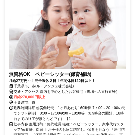
無資格OK ベビーシッター(保育補助)
月給27万円～！完全週休２日！年間休日120日以上！
千葉県市川市(ル・アンジェ株式会社)
交通・アクセス 都内を中心としたお客様宅（現場への直行直帰）
月給270,000円以上
千葉県市川市
勤務時間詳細 総労働時間：1ヶ月あたり160時間 7：00～20：00の間
でシフト制 例：8:00～17:00/9:00～18:00等 （8,9時台の開始、18時
台までの終了がほとんどです） 【1...
仕事内容 雇用形態：契約社員 職種：ベビーシッター、家事代行スタ
ッフ/家政婦、保育士 お子様のお家に訪問し、保育を行なう 「居宅訪