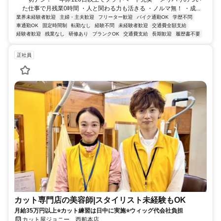
た仕事で月残業0時間 ・人と関わる力も活きる ・ノルマ無！ ・成...
業界未経験者歓迎
主婦・主夫歓迎
フリーター歓迎
バイク通勤OK
学歴不問
車通勤OK
固定時間制
転勤なし
経験不問
未経験者歓迎
交通費全額支給
経験者歓迎
残業なし
研修あり
ブランクOK
交通費支給
長期歓迎
履歴書不要
正社員
カット専門店の美容師|スタイリスト未経験もOK
月給35万円以上⭐カット練習は日中に実施⭐ウィッグ代会社負担
カット屋ジョニー 西船本店