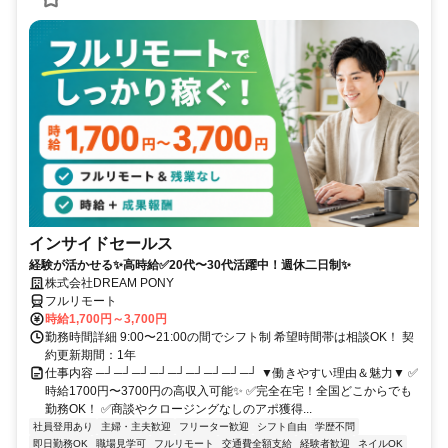
インサイドセールス
経験が活かせる✨高時給✅20代〜30代活躍中！週休二日制✨
株式会社DREAM PONY
フルリモート
時給1,700円～3,700円
勤務時間詳細 9:00〜21:00の間でシフト制 希望時間帯は相談OK！ 契
約更新期間：1年
仕事内容 ─┘─┘─┘─┘─┘─┘─┘─┘─┘ ▼働きやすい理由＆魅力▼ ✅
時給1700円〜3700円の高収入可能✨ ✅完全在宅！全国どこからでも
勤務OK！ ✅商談やクロージングなしのアポ獲得...
社員登用あり
主婦・主夫歓迎
フリーター歓迎
シフト自由
学歴不問
即日勤務OK
職場見学可
フルリモート
交通費全額支給
経験者歓迎
ネイルOK