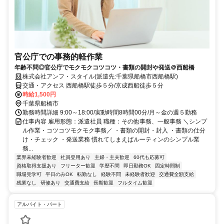
官公庁での事務的軽作業
年齢不問◎官公庁でモクモクコツコツ・書類の開封や発送＠西船橋
株式会社アンフ・スタイル(派遣先:千葉県船橋市西船橋駅)
交通・アクセス 西船橋駅徒歩５分/京成西船徒歩５分
時給1,500円
千葉県船橋市
勤務時間詳細 9:00～18:00/実動時間8時間00分/月～金の週５勤務
仕事内容 雇用形態：派遣社員 職種：その他事務、一般事務 ＼シンプ
ル作業・コツコツモクモク事務／ ・書類の開封・封入 ・書類の仕分
け・チェック ・発送業務 慣れてしまえばルーティンのシンプル業
務...
業界未経験者歓迎
社員登用あり
主婦・主夫歓迎
60代も応募可
資格取得支援あり
フリーター歓迎
学歴不問
即日勤務OK
固定時間制
職場見学可
平日のみOK
転勤なし
経験不問
未経験者歓迎
交通費全額支給
残業なし
研修あり
交通費支給
長期歓迎
フルタイム歓迎
アルバイト・パート