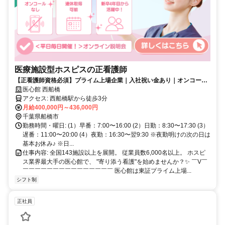
医療施設型ホスピスの正看護師
【正看護師資格必須】プライム上場企業｜入社祝い金あり｜オンコール
なし｜ホスピス未経験OK｜年間休日115日
医心館 西船橋
アクセス: 西船橋駅から徒歩3分
月給400,000円～436,000円
千葉県船橋市
勤務時間・曜日: (1）早番：7:00〜16:00 (2）日勤：8:30〜17:30 (3）
遅番：11:00〜20:00 (4）夜勤：16:30〜翌9:30 ※夜勤明けの次の日は
基本お休み♪ ※日...
仕事内容: 全国143施設以上を展開。 従業員数6,000名以上。 ホスピ
ス業界最大手の医心館で、 "寄り添う看護"を始めませんか？✨ ￣V￣
￣￣￣￣￣￣￣￣￣￣￣￣￣￣￣ 医心館は東証プライム上場...
シフト制
正社員