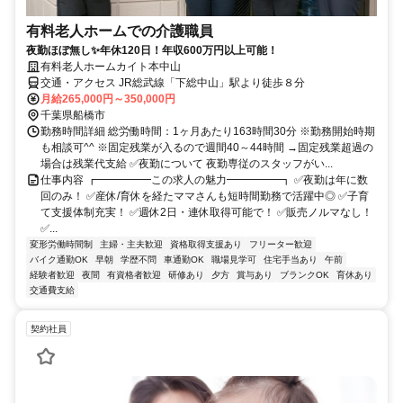
有料老人ホームでの介護職員
夜勤ほぼ無し✨年休120日！年収600万円以上可能！
有料老人ホームカイト本中山
交通・アクセス JR総武線「下総中山」駅より徒歩８分
月給265,000円～350,000円
千葉県船橋市
勤務時間詳細 総労働時間：1ヶ月あたり163時間30分 ※勤務開始時期
も相談可^^ ※固定残業が入るので週間40～44時間 →固定残業超過の
場合は残業代支給 ✅夜勤について 夜勤専従のスタッフがい...
仕事内容 ┏━━━━━この求人の魅力━━━━━┓ ✅夜勤は年に数
回のみ！ ✅産休/育休を経たママさんも短時間勤務で活躍中◎ ✅子育
て支援体制充実！ ✅週休2日・連休取得可能で！ ✅販売ノルマなし！
✅...
変形労働時間制
主婦・主夫歓迎
資格取得支援あり
フリーター歓迎
バイク通勤OK
早朝
学歴不問
車通勤OK
職場見学可
住宅手当あり
午前
経験者歓迎
夜間
有資格者歓迎
研修あり
夕方
賞与あり
ブランクOK
育休あり
交通費支給
契約社員