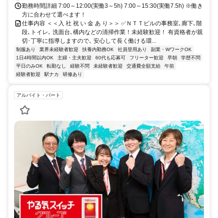
勤務時間詳細 7:00～12:00(実働3～5h) 7:00～15:30(実働7.5h) ※働き
方に合わせて選べます！
仕事内容 ＜＜入 社 祝 い 金 あ り＞＞ ✅ＮＴＴビルの事務室､廊下､階
段､トイレ､ 洗面台､構内などの清掃作業！未経験歓迎！ 有資格者が親
切･丁寧に指導しますので､ 安心して長く働ける環...
制服あり
業界未経験者歓迎
扶養内勤務OK
社員登用あり
副業・WワークOK
1日4時間以内OK
主婦・主夫歓迎
60代も応募可
フリーター歓迎
早朝
学歴不問
平日のみOK
転勤なし
経験不問
未経験者歓迎
交通費全額支給
午前
経験者歓迎
駅ナカ
研修あり
アルバイト・パート