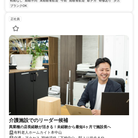
転勤なし
経験不問
未経験者歓迎
午前
経験者歓迎
駅ナカ
研修あり
夕方
ブランクOK
正社員
介護施設でのリーダー候補
異業種の店長経験が活きる！未経験から最短4ヶ月で施設長へ
有料老人ホームカイト本中山