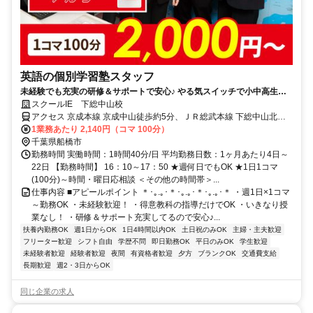
英語の個別学習塾スタッフ
未経験でも充実の研修＆サポートで安心♪ やる気スイッチで小中高生と
の1対1または1対2の個別指導！
スクールIE 下総中山校
アクセス 京成本線 京成中山徒歩約5分、ＪＲ総武本線 下総中山北口
徒歩約7分、京成本線 東中山南口徒歩約9分
1業務あたり 2,140円（コマ 100分）
千葉県船橋市
勤務時間 実働時間：1時間40分/日 平均勤務日数：1ヶ月あたり4日～
22日 【勤務時間】 16：10～17：50 ★週何日でもOK ★1日1コマ
(100分)～時間・曜日応相談 ＜その他の時間帯＞...
仕事内容 ■アピールポイント ＊･｡.｡･＊･｡.｡･＊･｡.｡･＊ ・週1日×1コマ
～勤務OK ・未経験歓迎！ ・得意教科の指導だけでOK ・いきなり授
業なし！ ・研修＆サポート充実してるので安心♪...
扶養内勤務OK
週1日からOK
1日4時間以内OK
土日祝のみOK
主婦・主夫歓迎
フリーター歓迎
シフト自由
学歴不問
即日勤務OK
平日のみOK
学生歓迎
未経験者歓迎
経験者歓迎
夜間
有資格者歓迎
夕方
ブランクOK
交通費支給
長期歓迎
週2・3日からOK
同じ企業の求人