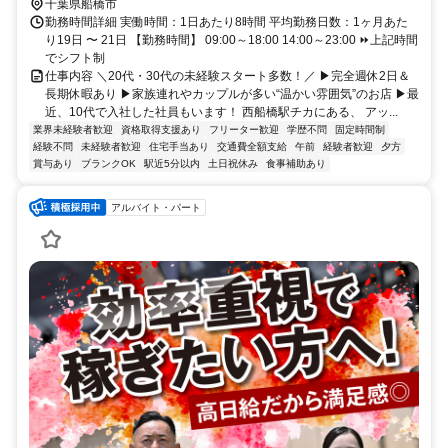
千葉県船橋市
勤務時間詳細 実働時間：1日あたり8時間 平均勤務日数：1ヶ月あた
り19日 〜 21日 【勤務時間】 09:00～18:00 14:00～23:00 ⏩上記時間
でシフト制
仕事内容 ＼20代・30代の未経験スタート多数！／ ▶完全週休2日＆
長期休暇あり ▶家族連れやカップルが多い“温かい雰囲気”のお店 ▶最
近、10代で入社した社員もいます！ 西船橋駅チカにある、 アッ...
業界未経験者歓迎
資格取得支援あり
フリーター歓迎
学歴不問
固定時間制
経験不問
未経験者歓迎
住宅手当あり
交通費全額支給
午前
経験者歓迎
夕方
賞与あり
ブランクOK
駅近5分以内
土日祝休み
食事補助あり
アルバイト・パート