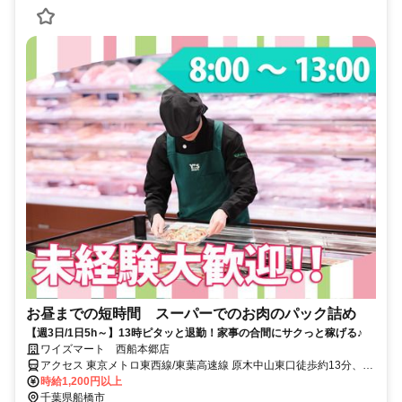
お昼までの短時間 スーパーでのお肉のパック詰め
【週3日/1日5h～】13時ピタッと退勤！家事の合間にサクっと稼げる♪
ワイズマート 西船本郷店
アクセス 東京メトロ東西線/東葉高速線 原木中山東口徒歩約13分、京
成本線 東中山南口徒歩約14分、ＪＲ武蔵野線 西船橋南口徒歩約16分
時給1,200円以上
西船橋駅・原木中山駅徒歩15分／自転車OK
千葉県船橋市