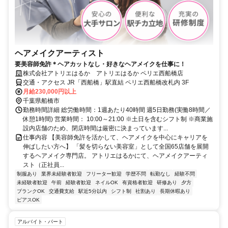
ヘアメイクアーティスト
要美容師免許＊ヘアカットなし・好きなヘアメイクを仕事に！
株式会社アトリエはるか アトリエはるか ペリエ西船橋店
交通・アクセス JR「西船橋」駅直結 ペリエ西船橋改札内 3F
月給230,000円以上
千葉県船橋市
勤務時間詳細 総労働時間：1週あたり40時間 週5日勤務(実働8時間／
休憩1時間) 営業時間： 10:00～21:00 ※土日を含むシフト制 ※商業施
設内店舗のため、閉店時間は厳密に決まっています...
仕事内容 【美容師免許を活かして、ヘアメイクを中心にキャリアを
伸ばしたい方へ】 「髪を切らない美容室」として全国65店舗を展開
するヘアメイク専門店。 アトリエはるかにて、ヘアメイクアーティ
スト（正社員...
制服あり
業界未経験者歓迎
フリーター歓迎
学歴不問
転勤なし
経験不問
未経験者歓迎
午前
経験者歓迎
ネイルOK
有資格者歓迎
研修あり
夕方
ブランクOK
交通費支給
駅近5分以内
シフト制
社割あり
長期休暇あり
ピアスOK
アルバイト・パート