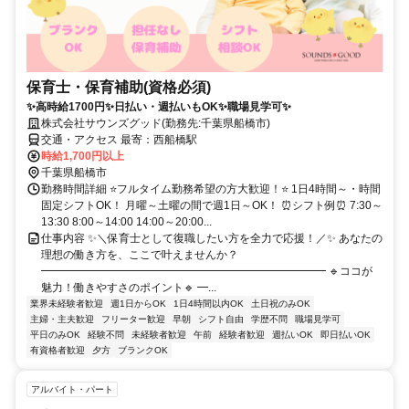
保育士・保育補助(資格必須)
✨高時給1700円✨日払い・週払いもOK✨職場見学可✨
株式会社サウンズグッド(勤務先:千葉県船橋市)
交通・アクセス 最寄：西船橋駅
時給1,700円以上
千葉県船橋市
勤務時間詳細 ⭐フルタイム勤務希望の方大歓迎！⭐ 1日4時間～・時間
固定シフトOK！ 月曜～土曜の間で週1日～OK！ ⏰シフト例⏰ 7:30～
13:30 8:00～14:00 14:00～20:00...
仕事内容 ✨＼保育士として復職したい方を全力で応援！／✨ あなたの
理想の働き方を、ここで叶えませんか？
━━━━━━━━━━━━━━━━━━━━━━━━━━ 🔹ココが
魅力！働きやすさのポイント🔹 ━...
業界未経験者歓迎
週1日からOK
1日4時間以内OK
土日祝のみOK
主婦・主夫歓迎
フリーター歓迎
早朝
シフト自由
学歴不問
職場見学可
平日のみOK
経験不問
未経験者歓迎
午前
経験者歓迎
週払いOK
即日払いOK
有資格者歓迎
夕方
ブランクOK
アルバイト・パート