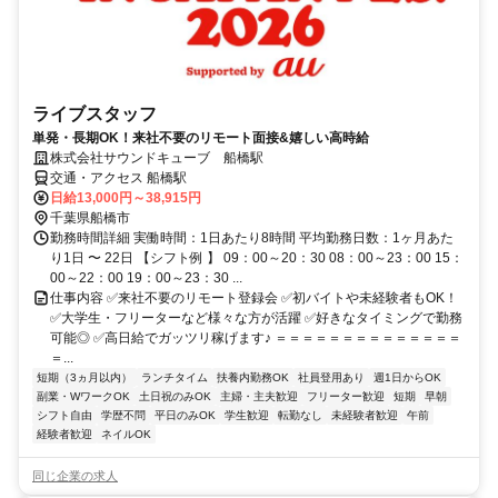
ライブスタッフ
単発・長期OK！来社不要のリモート面接&嬉しい高時給
株式会社サウンドキューブ 船橋駅
交通・アクセス 船橋駅
日給13,000円～38,915円
千葉県船橋市
勤務時間詳細 実働時間：1日あたり8時間 平均勤務日数：1ヶ月あた
り1日 〜 22日 【シフト例 】 09：00～20：30 08：00～23：00 15：
00～22：00 19：00～23：30 ...
仕事内容 ✅来社不要のリモート登録会 ✅初バイトや未経験者もOK！
✅大学生・フリーターなど様々な方が活躍 ✅好きなタイミングで勤務
可能◎ ✅高日給でガッツリ稼げます♪ ＝＝＝＝＝＝＝＝＝＝＝＝＝＝
＝...
短期（3ヵ月以内）
ランチタイム
扶養内勤務OK
社員登用あり
週1日からOK
副業・WワークOK
土日祝のみOK
主婦・主夫歓迎
フリーター歓迎
短期
早朝
シフト自由
学歴不問
平日のみOK
学生歓迎
転勤なし
未経験者歓迎
午前
経験者歓迎
ネイルOK
同じ企業の求人