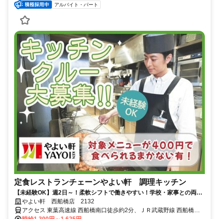
アルバイト・パート
定食レストランチェーンやよい軒 調理キッチン
【未経験OK】週2日～！柔軟シフトで働きやすい！学校・家事との両立
◎＜オンライン面接実施中＞
やよい軒 西船橋店 2132
アクセス 東葉高速線 西船橋南口徒歩約2分、ＪＲ武蔵野線 西船橋南
口徒歩約2分、東京メトロ東西線/ＪＲ中央本線 西船橋南口徒歩約2分
時給1,300円～1,625円