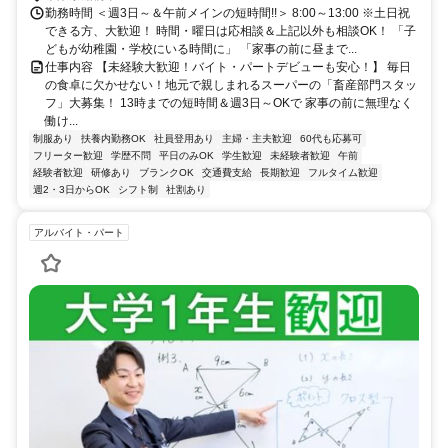
勤務時間 ＜週3日～＆午前メインの短時間!!＞ 8:00～13:00 ※土日祝
できる方、大歓迎！ 時間・曜日は応相談＆上記以外も相談OK！ 「子
どもが幼稚園・学校にいる時間に」 「家事の前に昼まで...
仕事内容 【未経験大歓迎！バイト・パートデビューも安心！】 毎日
の食卓に欠かせない！地元で親しまれるスーパーの「畜産部門スタッ
フ」大募集！ 13時までの短時間＆週3日～OKで 家事の前に無理なく
働け...
制服あり
扶養内勤務OK
社員登用あり
主婦・主夫歓迎
60代も応募可
フリーター歓迎
学歴不問
平日のみOK
学生歓迎
未経験者歓迎
午前
経験者歓迎
研修あり
ブランクOK
交通費支給
長期歓迎
フルタイム歓迎
週2・3日からOK
シフト制
社割あり
アルバイト・パート