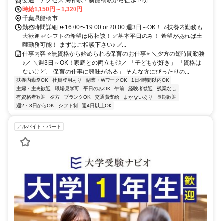
交通・アクセス 海神駅・新船橋駅から徒歩14分
時給1,150円～1,320円
千葉県船橋市
勤務時間詳細 ⏩16:00〜19:00 or 20:00 週3日～OK！ ⭐扶養内勤務も
大歓迎 ✅シフトの希望は応相談！ ✅基本平日のみ！ 希望があれば土
曜勤務可能！ まずはご相談下さい♪ ✅...
仕事内容 ⭐無資格から始められる保育のお仕事⭐ ＼夕方の短時間勤務
♪／ ＼週3日～OK！家庭との両立も◎／ 「子どもが好き」 「資格は
ないけど、 保育の仕事に興味がある」 そんな方にぴったりの...
扶養内勤務OK
社員登用あり
副業・WワークOK
1日4時間以内OK
主婦・主夫歓迎
職場見学可
平日のみOK
午前
経験者歓迎
残業なし
有資格者歓迎
夕方
ブランクOK
交通費支給
まかないあり
長期歓迎
週2・3日からOK
シフト制
週4日以上OK
アルバイト・パート