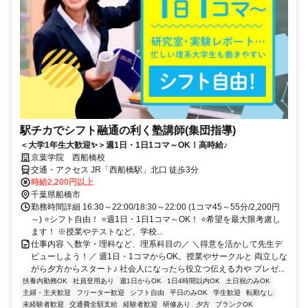
駅チカでシフト融通の利く塾講師(集団指導)
＜大学1年生大歓迎✨＞週1日・1日1コマ～OK！高時給♪
京葉学院 西船橋校
交通・アクセス JR「西船橋駅」北口 徒歩3分
時給2,200円以上
千葉県船橋市
勤務時間詳細 16:30～22:00/18:30～22:00 (1コマ45～55分/2,200円
～) ⭐シフト自由！ ⭐週1日・1日1コマ～OK！ ⭐希望を最大限考慮し
ます！ ※授業やテストなど、学校...
仕事内容 ＼数学・理科など、理系科目の／ ＼得意を活かして先生デ
ビューしよう！／ 週1日・1コマからOK。授業やサークルと 両立しな
がら夕方からスタート♪ 社会人になったら役立つ伝える力や プレゼ...
扶養内勤務OK
社員登用あり
週1日からOK
1日4時間以内OK
土日祝のみOK
主婦・主夫歓迎
フリーター歓迎
シフト自由
平日のみOK
学生歓迎
転勤なし
未経験者歓迎
交通費全額支給
経験者歓迎
研修あり
夕方
ブランクOK