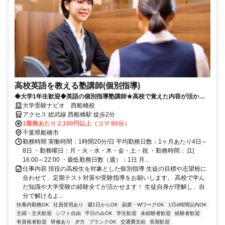
高校英語を教える塾講師(個別指導)
◆大学1年生歓迎◆英語の個別指導塾講師★高校で覚えた内容が活かせ
る！
大学受験ナビオ 西船橋校
アクセス 総武線 西船橋駅 徒歩2分
1業務あたり 2,100円以上（コマ 80分）
千葉県船橋市
勤務時間 実働時間：1時間20分/日 平均勤務日数：1ヶ月あたり4日～
8日 ・勤務曜日：月・火・水・木・金・土・祝 ・勤務時間： [1]
16:00～22:00 ・最低勤務日数（週）：1日 月...
仕事内容 現役の高校生を対象とした個別指導 生徒の目標や志望校に
合わせて、定期テスト対策や受験指導をお願いします。 高校で学ん
だ知識や大学受験の経験全てが活かせます！ 生徒自身が理解し、自
分で解けるよ...
扶養内勤務OK
社員登用あり
週1日からOK
副業・WワークOK
1日4時間以内OK
主婦・主夫歓迎
シフト自由
平日のみOK
学生歓迎
未経験者歓迎
経験者歓迎
有資格者歓迎
研修あり
夕方
ブランクOK
交通費支給
長期歓迎