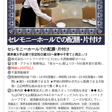
セレモニーホールでの配膳･片付け
業界最大手企業で安定性◎週3日〜家事や子育てと両立♪／2
株式会社ハートフーズサービス(セレモ西船橋駅ホール)
交通・アクセス 勤務地は、｢各ホール｣駅より3～5分(基本直行直帰)の
駅近現場多数
時給1,200円以上
千葉県船橋市
勤務時間詳細 7:00～14:00(実働2～4時間) 16:00～22:00(実働4～5時
間) ★週3～4日勤務できる方 ★早朝の時間や夕方から勤務できる方歓
迎♪ 上記時間を組み合わせて働く事もＯＫ...
仕事内容 ◆◆事業拡大に伴う 新規スタッフの増員を決定！◆◆ 私た
ちはCMでもお馴染みの H＆Cホールディングスの セレモ・ハートグ
ループです。 超高齢化社会を迎える日本で、 ニーズが拡大してい...
制服あり
業界未経験者歓迎
扶養内勤務OK
1日4時間以内OK
主婦・主夫歓迎
フリーター歓迎
バイク通勤OK
学歴不問
車通勤OK
職場見学可
平日のみOK