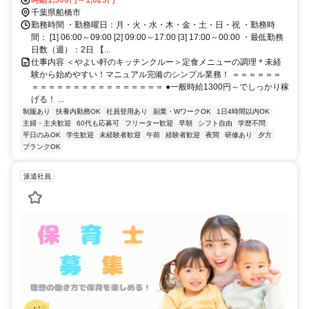
西船橋駅南口より徒歩2分
千葉県船橋市
勤務時間 ・勤務曜日：月・火・水・木・金・土・日・祝 ・勤務時
間： [1] 06:00～09:00 [2] 09:00～17:00 [3] 17:00～00:00 ・最低勤務
日数（週）：2日 【...
仕事内容 ＜やよい軒のキッチンクルー＞定食メニューの調理＊未経
験から始めやすい！マニュアル完備のシンプル業務！ ＝＝＝＝＝＝
＝＝＝＝＝＝＝＝＝＝＝＝＝＝＝＝ ●一般時給1300円～でしっかり稼
げる！ ...
制服あり
扶養内勤務OK
社員登用あり
副業・WワークOK
1日4時間以内OK
主婦・主夫歓迎
60代も応募可
フリーター歓迎
早朝
シフト自由
学歴不問
平日のみOK
学生歓迎
未経験者歓迎
午前
経験者歓迎
夜間
研修あり
夕方
ブランクOK
派遣社員