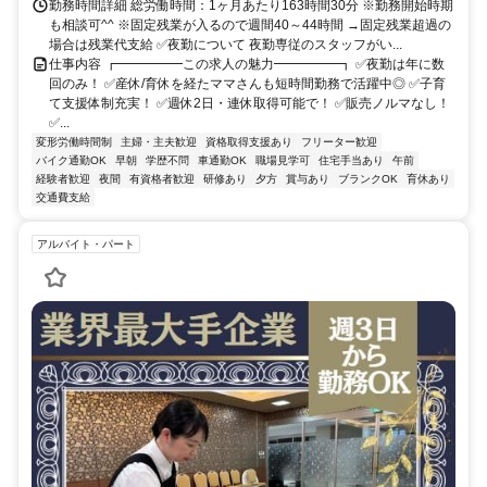
勤務時間詳細 総労働時間：1ヶ月あたり163時間30分 ※勤務開始時期
も相談可^^ ※固定残業が入るので週間40～44時間 →固定残業超過の
場合は残業代支給 ✅夜勤について 夜勤専従のスタッフがい...
仕事内容 ┏━━━━━この求人の魅力━━━━━┓ ✅夜勤は年に数
回のみ！ ✅産休/育休を経たママさんも短時間勤務で活躍中◎ ✅子育
て支援体制充実！ ✅週休2日・連休取得可能で！ ✅販売ノルマなし！
✅...
変形労働時間制
主婦・主夫歓迎
資格取得支援あり
フリーター歓迎
バイク通勤OK
早朝
学歴不問
車通勤OK
職場見学可
住宅手当あり
午前
経験者歓迎
夜間
有資格者歓迎
研修あり
夕方
賞与あり
ブランクOK
育休あり
交通費支給
アルバイト・パート