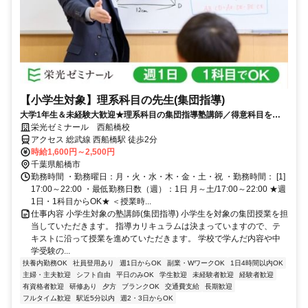
【小学生対象】理系科目の先生(集団指導)
大学1年生＆未経験大歓迎★理系科目の集団指導塾講師／得意科目を教
えよう！大学生活躍中！
栄光ゼミナール 西船橋校
アクセス 総武線 西船橋駅 徒歩2分
時給1,600円～2,500円
千葉県船橋市
勤務時間 ・勤務曜日：月・火・水・木・金・土・祝 ・勤務時間： [1]
17:00～22:00 ・最低勤務日数（週）：1日 月～土/17:00～22:00 ★週
1日・1科目からOK★ ＜授業時...
仕事内容 小学生対象の塾講師(集団指導) 小学生を対象の集団授業を担
当していただきます。 指導カリキュラムは決まっていますので、テ
キストに沿って授業を進めていただきます。 学校で学んだ内容や中
学受験の...
扶養内勤務OK
社員登用あり
週1日からOK
副業・WワークOK
1日4時間以内OK
主婦・主夫歓迎
シフト自由
平日のみOK
学生歓迎
未経験者歓迎
経験者歓迎
有資格者歓迎
研修あり
夕方
ブランクOK
交通費支給
長期歓迎
フルタイム歓迎
駅近5分以内
週2・3日からOK