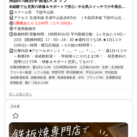
英語の個別学習塾スタッフ
未経験でも充実の研修＆サポートで安心♪ やる気スイッチで小中高生と
の1対1または1対2の個別指導！
スクールIE 下総中山校
アクセス 京成本線 京成中山徒歩約5分、ＪＲ総武本線 下総中山北口
徒歩約7分、京成本線 東中山南口徒歩約9分
1業務あたり 2,140円（コマ 100分）
千葉県船橋市
勤務時間 実働時間：1時間40分/日 平均勤務日数：1ヶ月あたり4日～
22日 【勤務時間】 17：50～19：30 ★週何日でもOK ★1日1コマ
(100分)～時間・曜日応相談 ＜その他の時間帯＞...
仕事内容 ■アピールポイント ＊･｡.｡･＊･｡.｡･＊･｡.｡･＊ ・週1日×1コマ
～勤務OK ・未経験歓迎！ ・学校帰りにそのままOK！ ・得意教科の
指導だけでOK ・研修＆サポート充実してるので...
扶養内勤務OK
週1日からOK
1日4時間以内OK
土日祝のみOK
主婦・主夫歓迎
フリーター歓迎
シフト自由
学歴不問
即日勤務OK
平日のみOK
学生歓迎
未経験者歓迎
経験者歓迎
夜間
有資格者歓迎
夕方
ブランクOK
交通費支給
長期歓迎
週2・3日からOK
同じ企業の求人
正社員