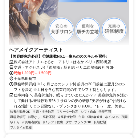
ヘアメイクアーティスト
【美容師免許必須】◎施術数No.1一生もののスキルを習得♪
株式会社アトリエはるか アトリエはるか ペリエ西船橋店
交通・アクセス JR「西船橋」駅直結 ペリエ西船橋改札内 3F
時給1,200円～1,500円
千葉県船橋市
勤務時間詳細 ※1ヶ月ごとのシフト制 前月の20日前後に翌月分のシ
フトを決定 ※土日を含む営業時間の中でシフト制となります。
仕事内容 ＼ 美容師免許、眠らせていませんか？／ 美容師免許を活か
して働ける/未経験歓迎/大手サロンの安心研修/“美容が好き”を続けら
れる場所 サロン経験なし・ブランクありもOK。 “もう一度、美容...
扶養内勤務OK
主婦・主夫歓迎
フリーター歓迎
シフト自由
学歴不問
職場見学可
転勤なし
経験不問
未経験者歓迎
午前
経験者歓迎
ネイルOK
夜間
駅ナカ
有資格者歓迎
月1シフト提出
夕方
ブランクOK
長期歓迎
フルタイム歓迎