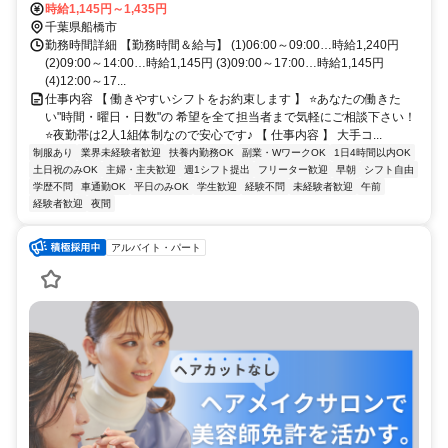
時給1,145円～1,435円
千葉県船橋市
勤務時間詳細 【勤務時間＆給与】 (1)06:00～09:00…時給1,240円
(2)09:00～14:00…時給1,145円 (3)09:00～17:00…時給1,145円
(4)12:00～17...
仕事内容 【 働きやすいシフトをお約束します 】 ⭐あなたの働きた
い"時間・曜日・日数"の 希望を全て担当者まで気軽にご相談下さい！
⭐夜勤帯は2人1組体制なので安心です♪ 【 仕事内容 】 大手コ...
制服あり
業界未経験者歓迎
扶養内勤務OK
副業・WワークOK
1日4時間以内OK
土日祝のみOK
主婦・主夫歓迎
週1シフト提出
フリーター歓迎
早朝
シフト自由
学歴不問
車通勤OK
平日のみOK
学生歓迎
経験不問
未経験者歓迎
午前
経験者歓迎
夜間
アルバイト・パート