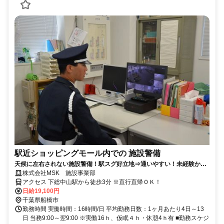
駅近ショッピングモール内での 施設警備
天候に左右されない施設警備！駅スグ好立地⇒通いやすい！未経験から
働きやすい高収入なお仕事デビューを！
株式会社MSK 施設事業部
アクセス 下総中山駅から徒歩3分 ※直行直帰ＯＫ！
日給19,100円
千葉県船橋市
勤務時間 実働時間：16時間/日 平均勤務日数：1ヶ月あたり4日～13
日 当務9:00～翌9:00 ※実働16ｈ、仮眠４ｈ・休憩4ｈ有 ■勤務スケジ