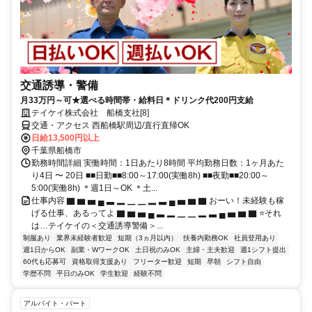
交通誘導・警備
月33万円～可★選べる時間帯・給料日＊ドリンク代200円支給
テイケイ株式会社 船橋支社[8]
交通・アクセス 西船橋駅周辺/直行直帰OK
日給13,500円以上
千葉県船橋市
勤務時間詳細 実働時間：1日あたり8時間 平均勤務日数：1ヶ月あた
り4日 〜 20日 ■■日勤■■8:00～17:00(実働8h) ■■夜勤■■20:00～
5:00(実働8h) ＊週1日～OK ＊土...
仕事内容 ▇ ▆ ▅ ▄ ▃ ▂ ▁ ▁ ▂ ▃ ▄ ▅ ▆ ▇ おーい！未経験も稼
げる仕事、あるってよ ▇ ▆ ▅ ▄ ▃ ▂ ▁ ▁ ▂ ▃ ▄ ▅ ▆ ▇ ⭐それ
は…テイケイの＜交通誘導警備＞...
制服あり
業界未経験者歓迎
短期（3ヵ月以内）
扶養内勤務OK
社員登用あり
週1日からOK
副業・WワークOK
土日祝のみOK
主婦・主夫歓迎
週1シフト提出
60代も応募可
資格取得支援あり
フリーター歓迎
短期
早朝
シフト自由
学歴不問
平日のみOK
学生歓迎
経験不問
アルバイト・パート