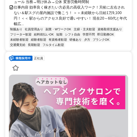
ュール 当務→明け休み→公休 変形労働時間制
仕事内容 効率良く稼ぎたい方必見の高収入ワーク！天候に左右され
ない＆駅スグの屋内施設で働こう！ ＞＞未経験から日給1万9,100
円！＜＜ 駅からのアクセス良好で通いやすい！ 現在20～60代と年代
幅広...
制服あり
社員登用あり
副業・WワークOK
主婦・主夫歓迎
資格取得支援あり
フリーター歓迎
給料前払いOK
短期
シフト自由
学歴不問
即日勤務OK
未経験者歓迎
経験者歓迎
有資格者歓迎
研修あり
夕方
ブランクOK
交通費支給
長期歓迎
フルタイム歓迎
正社員