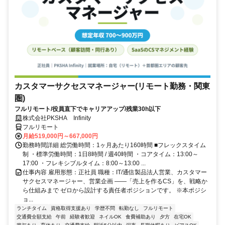
カスタマーサクセスマネージャー(リモート勤務・関東
圏)
フルリモート/役員直下でキャリアアップ/残業30h以下
株式会社PKSHA Infinity
フルリモート
月給519,000円～667,000円
勤務時間詳細 総労働時間：1ヶ月あたり160時間 ■フレックスタイム
制 ・標準労働時間：1日8時間 / 週40時間 ・コアタイム：13:00～
17:00 ・フレキシブルタイム：8:00～13:00 ...
仕事内容 雇用形態：正社員 職種：IT/通信製品法人営業、カスタマー
サクセスマネージャー、営業企画 ――「売上を作るCS」を、戦略か
ら仕組みまで ゼロから設計する責任者ポジションです。 ※本ポジシ
ョ...
ランチタイム
資格取得支援あり
学歴不問
転勤なし
フルリモート
交通費全額支給
午前
経験者歓迎
ネイルOK
食費補助あり
夕方
在宅OK