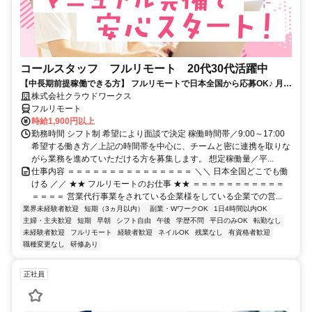
コールスタッフ フルリモート 20代30代活躍中
【中長期前提稼働できる方】 フルリモートで日本全国から応募OK♪ 月稼
働80時間で安定収入！
株式会社クラウドワークス
フルリモート
時給1,900円以上
勤務時間 シフト制 希望により面談で決定 稼働時間帯／9:00～17:00
希望する働き方／上記の時間帯を中心に、チームと密に連携を取りな
がら業務を進めていただける方を募集します。 想定稼働量／平...
仕事内容 ＝＝＝＝＝＝＝＝＝＝＝＝＝＝＝ ＼＼ 日本全国どこでも働
ける ／／ ★★ フルリモートのお仕事 ★★ ＝＝＝＝＝＝＝＝＝＝＝
＝＝＝＝ 営業代行事業をされている企業様をしている企業での営...
業界未経験者歓迎
短期（3ヵ月以内）
副業・WワークOK
1日4時間以内OK
主婦・主夫歓迎
短期
早朝
シフト自由
午後
学歴不問
平日のみOK
転勤なし
未経験者歓迎
フルリモート
経験者歓迎
ネイルOK
残業なし
有資格者歓迎
職種変更なし
研修あり
正社員