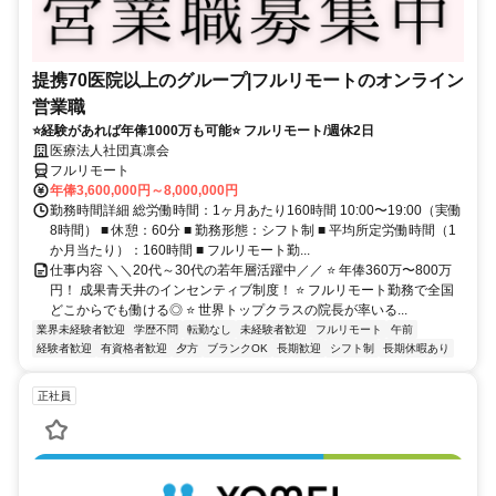
提携70医院以上のグループ|フルリモートのオンライン
営業職
⭐経験があれば年俸1000万も可能⭐ フルリモート/週休2日
医療法人社団真凛会
フルリモート
年俸3,600,000円～8,000,000円
勤務時間詳細 総労働時間：1ヶ月あたり160時間 10:00〜19:00（実働
8時間） ■ 休憩：60分 ■ 勤務形態：シフト制 ■ 平均所定労働時間（1
か月当たり）：160時間 ■ フルリモート勤...
仕事内容 ＼＼20代～30代の若年層活躍中／／ ⭐ 年俸360万〜800万
円！ 成果青天井のインセンティブ制度！ ⭐ フルリモート勤務で全国
どこからでも働ける◎ ⭐ 世界トップクラスの院長が率いる...
業界未経験者歓迎
学歴不問
転勤なし
未経験者歓迎
フルリモート
午前
経験者歓迎
有資格者歓迎
夕方
ブランクOK
長期歓迎
シフト制
長期休暇あり
正社員