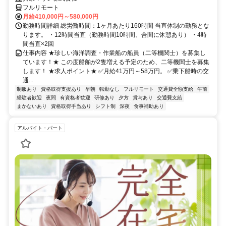
フルリモート
月給410,000円～580,000円
勤務時間詳細 総労働時間：1ヶ月あたり160時間 当直体制の勤務とな
ります。 ・12時間当直（勤務時間10時間、合間に休憩あり） ・4時
間当直×2回
仕事内容 ★珍しい海洋調査・作業船の船員（二等機関士）を募集し
ています！★ この度船舶が2隻増える予定のため、二等機関士を募集
します！ ★求人ポイント★ ✅月給41万円～58万円。 ✅乗下船時の交
通...
制服あり
資格取得支援あり
早朝
転勤なし
フルリモート
交通費全額支給
午前
経験者歓迎
夜間
有資格者歓迎
研修あり
夕方
賞与あり
交通費支給
まかないあり
資格取得手当あり
シフト制
深夜
食事補助あり
アルバイト・パート