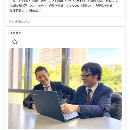
主婦・主夫歓迎
短期
早朝
シフト自由
午後
学歴不問
平日のみOK
転勤なし
未経験者歓迎
フルリモート
経験者歓迎
ネイルOK
残業なし
有資格者歓迎
職種変更なし
研修あり
同じ企業の求人
派遣社員