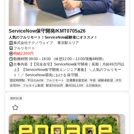
ServiceNow保守開発/KMT0705a26
人気のフルリモート！ServiceNow経験者にオススメ！
株式会社テクノウェイブ 東京駅エリア
フルリモート
時給2,950円
勤務時間 09:00～18:00 （休憩12:00～13:00/実働8時間）
仕事内容 【【完全在宅】ServiceNow保守開発｜長期｜月給49万円以
上】 【ServiceNow保守開発エンジニア募集】 ＼人気のフルリモー
ト！／ ServiceNow環境における 保守開...
固定時間制
平日のみOK
フルリモート
交通費全額支給
午前
経験者歓迎
夕方
在宅OK
フルタイム歓迎
駅近5分以内
週4日以上OK
土日祝休み
契約社員