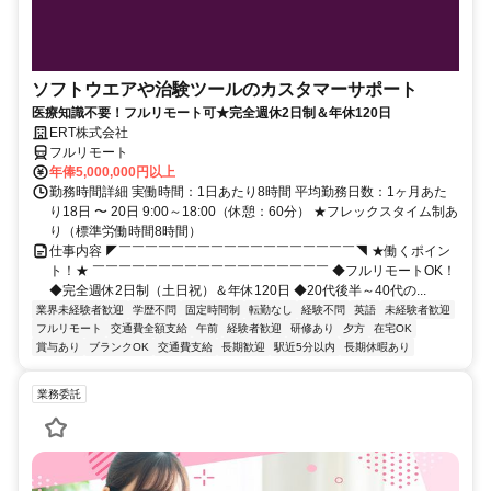
ソフトウエアや治験ツールのカスタマーサポート
医療知識不要！フルリモート可★完全週休2日制＆年休120日
ERT株式会社
フルリモート
年俸5,000,000円以上
勤務時間詳細 実働時間：1日あたり8時間 平均勤務日数：1ヶ月あた
り18日 〜 20日 9:00～18:00（休憩：60分） ★フレックスタイム制あ
り（標準労働時間8時間）
仕事内容 ◤￣￣￣￣￣￣￣￣￣￣￣￣￣￣￣￣￣￣◥ ★働くポイン
ト！★ ￣￣￣￣￣￣￣￣￣￣￣￣￣￣￣￣￣￣ ◆フルリモートOK！
◆完全週休2日制（土日祝）＆年休120日 ◆20代後半～40代の...
業界未経験者歓迎
学歴不問
固定時間制
転勤なし
経験不問
英語
未経験者歓迎
フルリモート
交通費全額支給
午前
経験者歓迎
研修あり
夕方
在宅OK
賞与あり
ブランクOK
交通費支給
長期歓迎
駅近5分以内
長期休暇あり
業務委託