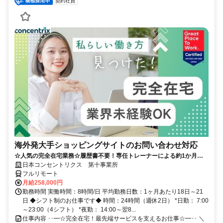
契約社員
海外発大手ショッピングサイトのお問い合わせ対応
☆人気の完全在宅業務☆履歴書不要！専任トレーナーによる約1か月の
研修で、業界未経験の方も安心！
日本コンセントリクス 第十事業所
フルリモート
月給258,000円
勤務時間 実働時間：8時間/日 平均勤務日数：1ヶ月あたり18日～21
日 ◆シフト制のお仕事です◆ 時間：24時間（週休2日） *日勤： 7:00
～23:00（4シフト） *夜勤： 14:00～翌8...
仕事内容 ･･━☆完全在宅！最先端サービスを支えるお仕事☆━･･ ＼