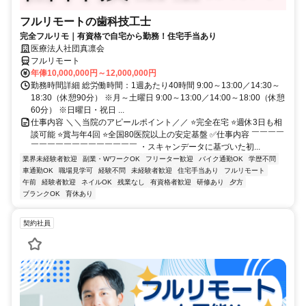
フルリモートの歯科技工士
完全フルリモ｜有資格で自宅から勤務！住宅手当あり
医療法人社団真凛会
フルリモート
年俸10,000,000円～12,000,000円
勤務時間詳細 総労働時間：1週あたり40時間 9:00～13:00／14:30～
18:30（休憩90分） ※月～土曜日 9:00～13:00／14:00～18:00（休憩
60分） ※日曜日・祝日 ...
仕事内容 ＼＼当院のアピールポイント／／ ⭐完全在宅 ⭐週休3日も相
談可能 ⭐賞与年4回 ⭐全国80医院以上の安定基盤 ✅仕事内容 ￣￣￣￣
￣￣￣￣￣￣￣￣￣￣￣￣￣ ・スキャンデータに基づいた初...
業界未経験者歓迎
副業・WワークOK
フリーター歓迎
バイク通勤OK
学歴不問
車通勤OK
職場見学可
経験不問
未経験者歓迎
住宅手当あり
フルリモート
午前
経験者歓迎
ネイルOK
残業なし
有資格者歓迎
研修あり
夕方
ブランクOK
育休あり
契約社員