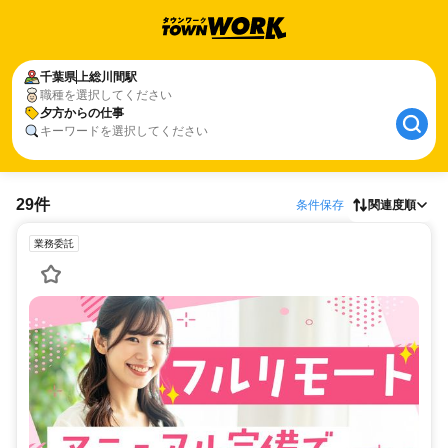
千葉県
上総川間駅
職種を選択してください
夕方からの仕事
キーワードを選択してください
29件
条件保存
関連度順
業務委託