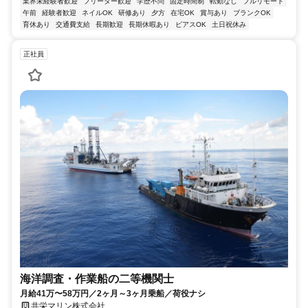
業界未経験者歓迎
フリーター歓迎
学歴不問
固定時間制
転勤なし
フルリモート
午前
経験者歓迎
ネイルOK
研修あり
夕方
在宅OK
賞与あり
ブランクOK
育休あり
交通費支給
長期歓迎
長期休暇あり
ピアスOK
土日祝休み
正社員
海洋調査・作業船の二等機関士
月給41万〜58万円／2ヶ月～3ヶ月乗船／荷役ナシ
共栄マリン株式会社