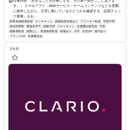
仕事内容 「好きなことを仕事にする、その第一歩がここにありま
す。」 スマホアプリ・Webサービス・ゲームコンテンツなどを実際
に操作しながら、正常に動いているかどうかを確認する「品質チェッ
ク業務」をお...
業界未経験者歓迎
ランチタイム
資格取得支援あり
フリーター歓迎
学歴不問
固定時間制
職場見学可
経験不問
フルリモート
交通費全額支給
午前
経験者歓迎
残業なし
有資格者歓迎
研修あり
夕方
在宅OK
賞与あり
ブランクOK
交通費支給
正社員