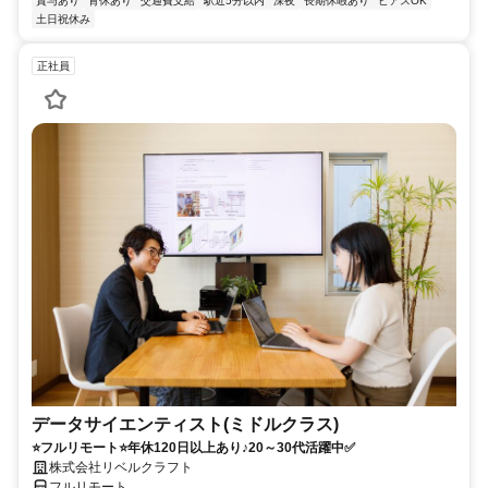
賞与あり
育休あり
交通費支給
駅近5分以内
深夜
長期休暇あり
ピアスOK
土日祝休み
正社員
データサイエンティスト(ミドルクラス)
⭐フルリモート⭐年休120日以上あり♪20～30代活躍中✅
株式会社リベルクラフト
フルリモート