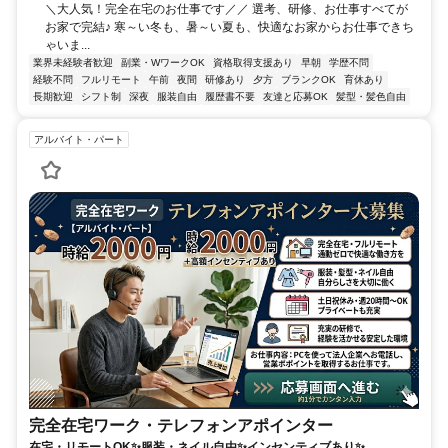
＼大人気！完全在宅のお仕事です／／ 選考、研修、お仕事すべてが
お家で完結♪ 寒～い冬も、暑～い夏も、快適なお家からお仕事できち
ゃいま...
業界未経験者歓迎
副業・WワークOK
資格取得支援あり
早朝
学歴不問
経験不問
フルリモート
午前
夜間
研修あり
夕方
ブランクOK
育休あり
長期歓迎
シフト制
深夜
服装自由
履歴書不要
友達と応募OK
髪型・髪色自由
アルバイト・パート
完全在宅ワーク・テレフォンアポインター
在宅・リモートOK✨服装・ネイル自由✨インセンティブあり✨