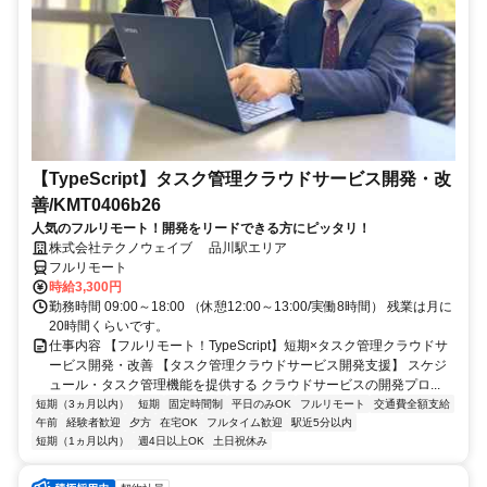
【TypeScript】タスク管理クラウドサービス開発・改
善/KMT0406b26
人気のフルリモート！開発をリードできる方にピッタリ！
株式会社テクノウェイブ 品川駅エリア
フルリモート
時給3,300円
勤務時間 09:00～18:00 （休憩12:00～13:00/実働8時間） 残業は月に
20時間くらいです。
仕事内容 【フルリモート！TypeScript】短期×タスク管理クラウドサ
ービス開発・改善 【タスク管理クラウドサービス開発支援】 スケジ
ュール・タスク管理機能を提供する クラウドサービスの開発プロ...
短期（3ヵ月以内）
短期
固定時間制
平日のみOK
フルリモート
交通費全額支給
午前
経験者歓迎
夕方
在宅OK
フルタイム歓迎
駅近5分以内
短期（1ヵ月以内）
週4日以上OK
土日祝休み