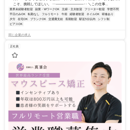
こそ、挑戦してほしい。 ‥――――――――‥ ＼この仕事...
業界未経験者歓迎
副業・WワークOK
主婦・主夫歓迎
フリーター歓迎
学歴不問
平日のみOK
転勤なし
フルリモート
午前
経験者歓迎
ネイルOK
研修あり
夕方
在宅OK
ブランクOK
交通費支給
長期歓迎
駅近5分以内
シフト制
ピアスOK
同じ企業の求人
正社員