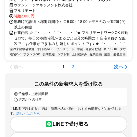
ヴァンテージマネジメント株式会社
フルリモート
時給2,000円
勤務時間詳細 ＜稼働時間枠＞ ⏰9:00～18:00 ✨平日のみ ✨週20時間
以上の稼働
仕事内容 ☆゜・。。・゜゜・。。・゜★ フルリモートワークOK 通勤
ゼロで、毎日の移動時間が まるごと自分の時間に！ 自宅＆好きな服
装で、 お仕事ができるのも 嬉しいポイントです♪ ★゜・。。・゜゜...
業界未経験者歓迎
平日のみOK
フルリモート
午前
経験者歓迎
ネイルOK
夕方
在宅OK
ブランクOK
長期歓迎
シフト制
土日祝休み
服装自由
髪型・髪色自由
前へ
次へ
1
2
この条件の新着求人を受け取る
千葉県 / 上総川間駅
夕方からの仕事
「LINEで受け取る」では、新着求人のほか、おすすめ情報なども配信しま
す。
詳しくはこちら
LINEで受け取る