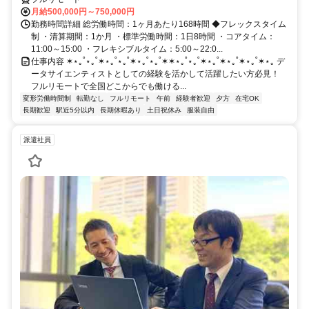
月給500,000円～750,000円
勤務時間詳細 総労働時間：1ヶ月あたり168時間 ◆フレックスタイム
制 ・清算期間：1か月 ・標準労働時間：1日8時間 ・コアタイム：
11:00～15:00 ・フレキシブルタイム：5:00～22:0...
仕事内容 ✶⋆｡˚⋆｡˚✶⋆｡˚⋆｡˚✶⋆｡˚⋆｡˚✶✶⋆｡˚⋆｡˚✶⋆｡˚✶⋆｡˚✶⋆｡˚✶⋆｡ デ
ータサイエンティストとしての経験を活かして活躍したい方必見！
フルリモートで全国どこからでも働ける...
変形労働時間制
転勤なし
フルリモート
午前
経験者歓迎
夕方
在宅OK
長期歓迎
駅近5分以内
長期休暇あり
土日祝休み
服装自由
派遣社員