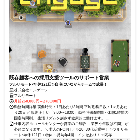
既存顧客への採用支援ツールのサポート営業
フルリモート×年休121日✨自宅にいながらチームで成長！
株式会社エンゲージ
フルリモート
月給260,000円～270,000円
勤務時間詳細 実働時間：1日あたり8時間 平均勤務日数：1ヶ月あた
り20日 ✅ 規則正しい「9:00〜18:00」勤務 実働8時間・休憩1時間の
固定時間制。 生活リズムを崩さず健康的に働けます。 ...
仕事内容 ※コールセンターか営業のご経験 （業界や年数は不問）が
必須になります。 ＼求人のPOINT／ ✨20~30代活躍中！ ✨フルリモ
ート×年休121日＋特休 ✨賞与年4回＋インセあり！ ✨既存...