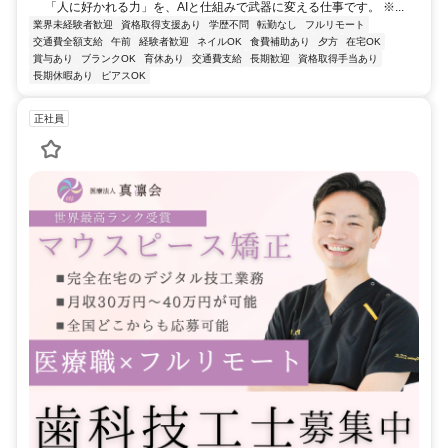
「人に好かれる力」を、AIと仕組みで武器に変える仕事です。 ※...
業界未経験者歓迎
資格取得支援あり
学歴不問
転勤なし
フルリモート
交通費全額支給
午前
経験者歓迎
ネイルOK
食費補助あり
夕方
在宅OK
賞与あり
ブランクOK
育休あり
交通費支給
長期歓迎
資格取得手当あり
長期休暇あり
ピアスOK
正社員