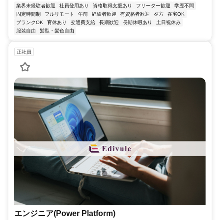
業界未経験者歓迎
社員登用あり
資格取得支援あり
フリーター歓迎
学歴不問
固定時間制
フルリモート
午前
経験者歓迎
有資格者歓迎
夕方
在宅OK
ブランクOK
育休あり
交通費支給
長期歓迎
長期休暇あり
土日祝休み
服装自由
髪型・髪色自由
正社員
エンジニア(Power Platform)