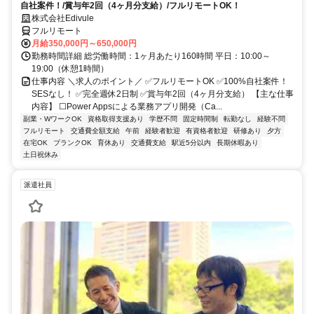
自社案件！/賞与年2回（4ヶ月分支給）/フルリモートOK！
株式会社Edivule
フルリモート
月給350,000円～650,000円
勤務時間詳細 総労働時間：1ヶ月あたり160時間 平日：10:00～
19:00（休憩1時間）
仕事内容 ＼求人のポイント／ ✅フルリモートOK ✅100%自社案件！
SESなし！ ✅完全週休2日制 ✅賞与年2回（4ヶ月分支給） 【主な仕事
内容】 ☐Power Appsによる業務アプリ開発（Ca...
副業・WワークOK
資格取得支援あり
学歴不問
固定時間制
転勤なし
経験不問
フルリモート
交通費全額支給
午前
経験者歓迎
有資格者歓迎
研修あり
夕方
在宅OK
ブランクOK
育休あり
交通費支給
駅近5分以内
長期休暇あり
土日祝休み
派遣社員