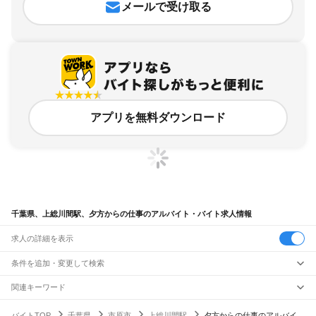
メールで受け取る
アプリを無料ダウンロード
千葉県、上総川間駅、夕方からの仕事のアルバイト・バイト求人情報
求人の詳細を表示
条件を追加・変更して検索
市区町村を追加・変更
関連キーワード
完全在宅ワーク 全国
シール貼り 在宅
現在地周辺
ガチャガチャ
犬カフェ
千葉県
駅を追加・変更
バイトTOP
千葉県
市原市
上総川間駅
夕方からの仕事のアルバイ