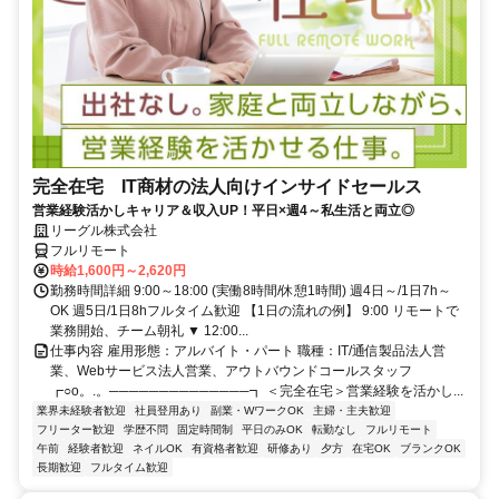
完全在宅 IT商材の法人向けインサイドセールス
営業経験活かしキャリア＆収入UP！平日×週4～私生活と両立◎
リーグル株式会社
フルリモート
時給1,600円～2,620円
勤務時間詳細 9:00～18:00 (実働8時間/休憩1時間) 週4日～/1日7h～
OK 週5日/1日8hフルタイム歓迎 【1日の流れの例】 9:00 リモートで
業務開始、チーム朝礼 ▼ 12:00...
仕事内容 雇用形態：アルバイト・パート 職種：IT/通信製品法人営
業、Webサービス法人営業、アウトバウンドコールスタッフ
┏○o。.。──────────────┓ ＜完全在宅＞営業経験を活かし...
業界未経験者歓迎
社員登用あり
副業・WワークOK
主婦・主夫歓迎
フリーター歓迎
学歴不問
固定時間制
平日のみOK
転勤なし
フルリモート
午前
経験者歓迎
ネイルOK
有資格者歓迎
研修あり
夕方
在宅OK
ブランクOK
長期歓迎
フルタイム歓迎