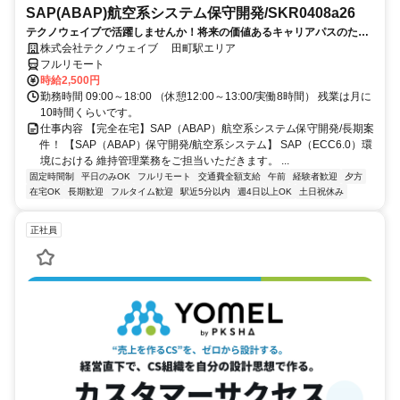
SAP(ABAP)航空系システム保守開発/SKR0408a26
テクノウェイブで活躍しませんか！将来の価値あるキャリアパスのため
の、長期的・安定的なサポートします
株式会社テクノウェイブ 田町駅エリア
フルリモート
時給2,500円
勤務時間 09:00～18:00 （休憩12:00～13:00/実働8時間） 残業は月に
10時間くらいです。
仕事内容 【完全在宅】SAP（ABAP）航空系システム保守開発/長期案
件！ 【SAP（ABAP）保守開発/航空系システム】 SAP（ECC6.0）環
境における 維持管理業務をご担当いただきます。 ...
固定時間制
平日のみOK
フルリモート
交通費全額支給
午前
経験者歓迎
夕方
在宅OK
長期歓迎
フルタイム歓迎
駅近5分以内
週4日以上OK
土日祝休み
正社員