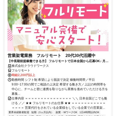
営業架電業務 フルリモート 20代30代活躍中
【中長期前提稼働できる方】 フルリモートで日本全国から応募OK♪ 月稼
働40時間で安定収入！
株式会社クラウドワークス
フルリモート
時給2,200円以上
勤務時間 シフト制 希望により面談で決定 稼働時間帯／平日
9:00~17:00の間でご相談の上決定 希望する働き方／上記の時間帯を
中心に、チームと密に連携を取りながら業務を進めていただける方を
募集...
仕事内容 ＝＝＝＝＝＝＝＝＝＝＝＝＝＝＝ ＼＼ 日本全国どこでも働
ける ／／ ★★ フルリモートのお仕事 ★★ ＝＝＝＝＝＝＝＝＝＝＝
＝＝＝＝ 営業代行をされている企業様をしている企業での営業架...
業界未経験者歓迎
短期（3ヵ月以内）
副業・WワークOK
1日4時間以内OK