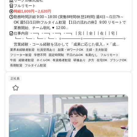
リーグル株式会社
フルリモート
時給1,600円～2,620円
勤務時間詳細 9:00～18:00 (実働8時間/休憩1時間) 週4日～/1日7h～
OK 週5日/1日8hフルタイム歓迎 【1日の流れの例】 9:00 リモートで
業務開始、チーム朝礼 ▼ 12:00...
仕事内容 ・━┓・━┓・━┓・━┓ ┃完┃┃全┃┃在┃┃宅┃
┗━・┗━・┗━・┗━・ ✧━━━━━✧━━━━━✧━━━━━✧
営業経験・コール経験を活かして 「成果に応じた収入」×「成...
業界未経験者歓迎
社員登用あり
副業・WワークOK
主婦・主夫歓迎
フリーター歓迎
学歴不問
固定時間制
平日のみOK
転勤なし
フルリモート
午前
経験者歓迎
ネイルOK
有資格者歓迎
研修あり
夕方
在宅OK
ブランクOK
長期歓迎
フルタイム歓迎
正社員