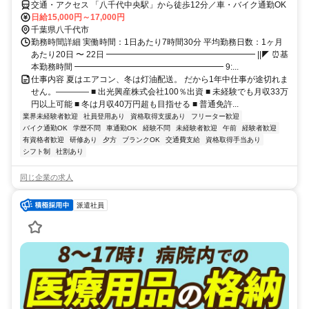
交通・アクセス 「八千代中央駅」から徒歩12分／車・バイク通勤OK
日給15,000円～17,000円
千葉県八千代市
勤務時間詳細 実働時間：1日あたり7時間30分 平均勤務日数：1ヶ月
あたり20日 〜 22日 ━━━━━━━━━━━━━━━━━━ ||◤ ⏰基
本勤務時間 ━━━━━━━━━━━━━━━━━━ 9:...
仕事内容 夏はエアコン、冬は灯油配送。 だから1年中仕事が途切れま
せん。―――― ■ 出光興産株式会社100％出資 ■ 未経験でも月収33万
円以上可能 ■ 冬は月収40万円超も目指せる ■ 普通免許...
業界未経験者歓迎
社員登用あり
資格取得支援あり
フリーター歓迎
バイク通勤OK
学歴不問
車通勤OK
経験不問
未経験者歓迎
午前
経験者歓迎
有資格者歓迎
研修あり
夕方
ブランクOK
交通費支給
資格取得手当あり
シフト制
社割あり
同じ企業の求人
派遣社員