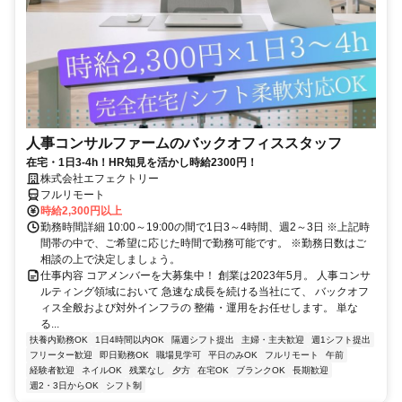
人事コンサルファームのバックオフィススタッフ
在宅・1日3-4h！HR知見を活かし時給2300円！
株式会社エフェクトリー
フルリモート
時給2,300円以上
勤務時間詳細 10:00～19:00の間で1日3～4時間、週2～3日 ※上記時
間帯の中で、ご希望に応じた時間で勤務可能です。 ※勤務日数はご
相談の上で決定しましょう。
仕事内容 コアメンバーを大募集中！ 創業は2023年5月。 人事コンサ
ルティング領域において 急速な成長を続ける当社にて、 バックオフ
ィス全般および対外インフラの 整備・運用をお任せします。 単な
る...
扶養内勤務OK
1日4時間以内OK
隔週シフト提出
主婦・主夫歓迎
週1シフト提出
フリーター歓迎
即日勤務OK
職場見学可
平日のみOK
フルリモート
午前
経験者歓迎
ネイルOK
残業なし
夕方
在宅OK
ブランクOK
長期歓迎
週2・3日からOK
シフト制