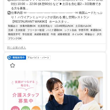
0分) 10:00 ～ 22:00 (休憩90分) など ▶土日を含む週2～3日勤務でき
る方を募集...
仕事内容 ୨୧･･――･――･――･――･――･――･･୨୧ 南国ムードたっぷ
り！ ハワイアンミュージックが流れる 癒し空間レストラン
【RESTAURANT WAIKIKI】 ホールスタッ...
制服あり
扶養内勤務OK
社員登用あり
1日4時間以内OK
土日祝のみOK
主婦・主夫歓迎
フリーター歓迎
バイク通勤OK
シフト自由
学歴不問
車通勤OK
職場見学可
学生歓迎
未経験者歓迎
午前
経験者歓迎
ネイルOK
研修あり
夕方
ブランクOK
同じ企業の求人
アルバイト・パート