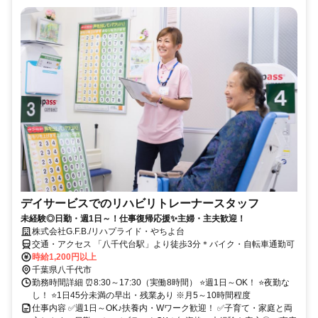
デイサービスでのリハビリトレーナースタッフ
未経験◎日勤・週1日～！仕事復帰応援✨主婦・主夫歓迎！
株式会社G.F.B./リハプライド・やちよ台
交通・アクセス 「八千代台駅」より徒歩3分＊バイク・自転車通勤可
時給1,200円以上
千葉県八千代市
勤務時間詳細 ⏰8:30～17:30（実働8時間） ⭐週1日～OK！ ⭐夜勤な
し！ ⭐1日45分未満の早出・残業あり ※月5～10時間程度
仕事内容 ✅週1日～OK♪扶養内・Wワーク歓迎！ ✅子育て・家庭と両