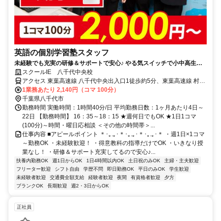
英語の個別学習塾スタッフ
未経験でも充実の研修＆サポートで安心♪ やる気スイッチで小中高生と
の1対1または1対2の個別指導！
スクールIE 八千代中央校
アクセス 東葉高速線 八千代中央出入口1徒歩約5分、東葉高速線 村上
（千葉県）徒歩約26分、京成本線 京成大和田北口徒歩約32分
1業務あたり 2,140円（コマ 100分）
千葉県八千代市
勤務時間 実働時間：1時間40分/日 平均勤務日数：1ヶ月あたり4日～
22日 【勤務時間】 16：35～18：15 ★週何日でもOK ★1日1コマ
(100分)～時間・曜日応相談 ＜その他の時間帯＞...
仕事内容 ■アピールポイント ＊･｡.｡･＊･｡.｡･＊･｡.｡･＊ ・週1日×1コマ
～勤務OK ・未経験歓迎！ ・得意教科の指導だけでOK ・いきなり授
業なし！ ・研修＆サポート充実してるので安心♪...
扶養内勤務OK
週1日からOK
1日4時間以内OK
土日祝のみOK
主婦・主夫歓迎
フリーター歓迎
シフト自由
学歴不問
即日勤務OK
平日のみOK
学生歓迎
未経験者歓迎
交通費全額支給
経験者歓迎
夜間
有資格者歓迎
夕方
ブランクOK
長期歓迎
週2・3日からOK
正社員