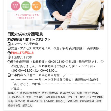
日勤のみの介護職員
未経験歓迎！週1日～柔軟シフト
エクラシア八千代南
交通・アクセス 京成本線「八千代台」駅発 高津団地行「高津川停留
所」降車後4分 / 京成本線 八千代台駅より徒歩30分
時給1,173円以上
千葉県八千代市
勤務時間詳細 ＜勤務時間＞ 09:00-18:00 ◎週1日～勤務可能です。 ◎
夜勤はありません。 ※勤務時間はご相談ください ＜シフト例＞
◎09:00〜13:00 ◎14:00〜18:00 ...
仕事内容 ＼子育て・家事と両立可能！ ／ ‥ー‥ー‥ー‥ー‥ー‥
ー‥ー‥ー‥ー‥ー サポート体制抜群で安心！ 未経験から始める
「ありがとう」の仕事 ‥ー‥ー‥ー‥ー‥ー‥ー‥ー‥ー‥ー‥ー
✅完全...
制服あり
業界未経験者歓迎
扶養内勤務OK
週1日からOK
副業・WワークOK
土日祝のみOK
主婦・主夫歓迎
資格取得支援あり
フリーター歓迎
バイク通勤OK
早朝
学歴不問
車通勤OK
平日のみOK
転勤なし
経験不問
未経験者歓迎
午前
経験者歓迎
残業なし