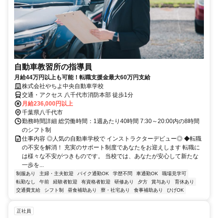
自動車教習所の指導員
月給44万円以上も可能！転職支援金最大60万円支給
株式会社やちよ中央自動車学校
交通・アクセス 八千代市消防本部 徒歩1分
月給236,000円以上
千葉県八千代市
勤務時間詳細 総労働時間：1週あたり40時間 7:30～20:00内の8時間
のシフト制
仕事内容 ◎人気の自動車学校で インストラクターデビュー◎ ◆転職
の不安を解消！ 充実のサポート制度であなたをお迎えします 転職に
は様々な不安がつきものです。 当校では、あなたが安心して新たな
一歩を...
制服あり
主婦・主夫歓迎
バイク通勤OK
学歴不問
車通勤OK
職場見学可
転勤なし
午前
経験者歓迎
有資格者歓迎
研修あり
夕方
賞与あり
育休あり
交通費支給
シフト制
昼食補助あり
寮・社宅あり
食事補助あり
ひげOK
正社員