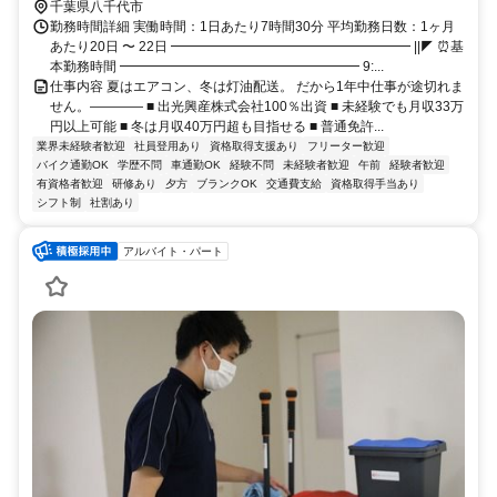
千葉県八千代市
勤務時間詳細 実働時間：1日あたり7時間30分 平均勤務日数：1ヶ月
あたり20日 〜 22日 ━━━━━━━━━━━━━━━━━━ ||◤ ⏰基
本勤務時間 ━━━━━━━━━━━━━━━━━━ 9:...
仕事内容 夏はエアコン、冬は灯油配送。 だから1年中仕事が途切れま
せん。―――― ■ 出光興産株式会社100％出資 ■ 未経験でも月収33万
円以上可能 ■ 冬は月収40万円超も目指せる ■ 普通免許...
業界未経験者歓迎
社員登用あり
資格取得支援あり
フリーター歓迎
バイク通勤OK
学歴不問
車通勤OK
経験不問
未経験者歓迎
午前
経験者歓迎
有資格者歓迎
研修あり
夕方
ブランクOK
交通費支給
資格取得手当あり
シフト制
社割あり
アルバイト・パート