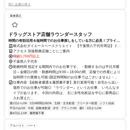
同じ企業の求人
業務委託
ドラッグストア店舗ラウンダースタッフ
時間の有効活用＆短時間でのお仕事探しをしている方に必見！プライベ
ート重視のお仕事！
株式会社ダイエースペースクリエイト 【千葉県八千代市周辺】ドラ
ッグストア店舗ラウンダー(化粧品など)
アクセス 別途勤務店舗ごとにご案内
時給1,700円以上
千葉県八千代市
勤務時間 指定する期間内でのお仕事です。 ・勤務するのは平日月曜
日～金曜日の間 ・勤務時間は9:00～18:00の間、店舗での作業により
短時間での業務も可能 (固定時間制のお仕事ではございません) ・...
仕事内容 【経験者優遇＆履歴書不要】直行直帰可能！自宅から近い
場所でのお仕事が可能◎ 『ラウンダー』というお仕事、 いろんなタ
イプがあります。 今回の内容は、 主に女性化粧品を中心に新商品に
入れ替えた...
週1日からOK
1日4時間以内OK
主婦・主夫歓迎
フリーター歓迎
シフト自由
平日のみOK
午前
経験者歓迎
夕方
ブランクOK
週2・3日からOK
週4日以上OK
履歴書不要
アルバイト・パート