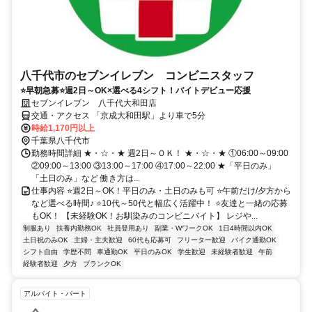
八千代市のセブンイレブン コンビニスタッフ
⭐早朝急募⭐週2日～OK×選べる4シフト！バイトデビュー応援
セブンイレブン 八千代大和田店
交通・アクセス 「京成大和田駅」より車で5分
時給1,170円以上
千葉県八千代市
勤務時間詳細 ★・☆・★ 週2日～ＯＫ！ ★・☆・★ ①06:00～09:00
②09:00～13:00 ③13:00～17:00 ④17:00～22:00 ★「平日のみ」
「土日のみ」など 働き方は...
仕事内容 ⭐週2日～OK！平日のみ・土日のみも可 ⭐午前だけ/夕方から
など選べる時間♪ ⭐10代～50代と幅広く活躍中！ ⭐友達と一緒の応募
もOK！ 【未経験OK！お馴染みのコンビニバイト】 レジや...
制服あり
扶養内勤務OK
社員登用あり
副業・WワークOK
1日4時間以内OK
土日祝のみOK
主婦・主夫歓迎
60代も応募可
フリーター歓迎
バイク通勤OK
シフト自由
学歴不問
車通勤OK
平日のみOK
学生歓迎
未経験者歓迎
午前
経験者歓迎
夕方
ブランクOK
アルバイト・パート