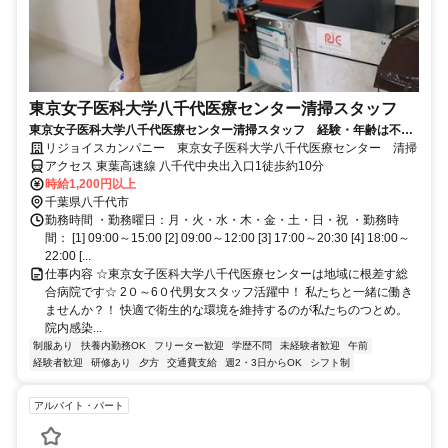
東京女子医科大学八千代医療センター清掃スタッフ
東京女子医科大学八千代医療センター清掃スタッフ 経験・年齢は不
問！日常にも活きる技術が身に付く◎
リジョイスカンパニー 東京女子医科大学八千代医療センター 清掃
アクセス 東葉高速線 八千代中央出入口1徒歩約10分
時給1,200円以上
千葉県八千代市
勤務時間 ・勤務曜日：月・火・水・木・金・土・日・祝 ・勤務時
間： [1] 09:00～15:00 [2] 09:00～12:00 [3] 17:00～20:30 [4] 18:00～
22:00 [...
仕事内容 ☆東京女子医科大学八千代医療センターは地域に根差す総
合病院です☆ 2０～6０代男女スタッフ活躍中！ 私たちと一緒に働き
ませんか？！ 快適で衛生的な環境を維持するのが私たちのつとめ。
院内感染...
制服あり
扶養内勤務OK
フリーター歓迎
学歴不問
未経験者歓迎
午前
経験者歓迎
研修あり
夕方
交通費支給
週2・3日からOK
シフト制
アルバイト・パート