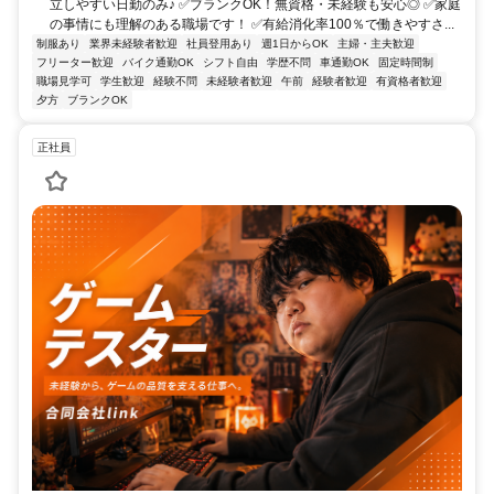
立しやすい日勤のみ♪ ✅ブランクOK！無資格・未経験も安心◎ ✅家庭
の事情にも理解のある職場です！ ✅有給消化率100％で働きやすさ...
制服あり
業界未経験者歓迎
社員登用あり
週1日からOK
主婦・主夫歓迎
フリーター歓迎
バイク通勤OK
シフト自由
学歴不問
車通勤OK
固定時間制
職場見学可
学生歓迎
経験不問
未経験者歓迎
午前
経験者歓迎
有資格者歓迎
夕方
ブランクOK
正社員