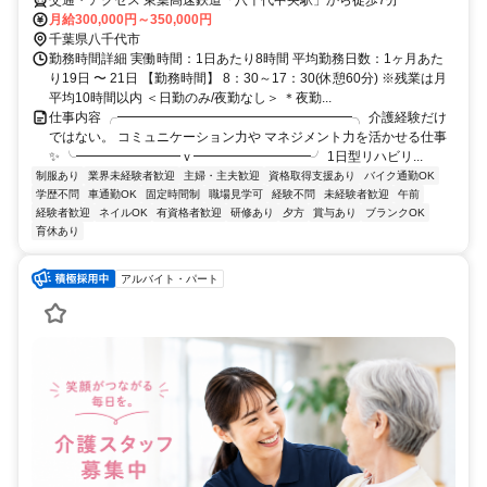
月給300,000円～350,000円
千葉県八千代市
勤務時間詳細 実働時間：1日あたり8時間 平均勤務日数：1ヶ月あた
り19日 〜 21日 【勤務時間】 8：30～17：30(休憩60分) ※残業は月
平均10時間以内 ＜日勤のみ/夜勤なし＞ ＊夜勤...
仕事内容 ╭━━━━━━━━━━━━━━━━━━╮ 介護経験だけ
ではない。 コミュニケーション力や マネジメント力を活かせる仕事
✨ ╰━━━━━━━━ｖ━━━━━━━━━╯ 1日型リハビリ...
制服あり
業界未経験者歓迎
主婦・主夫歓迎
資格取得支援あり
バイク通勤OK
学歴不問
車通勤OK
固定時間制
職場見学可
経験不問
未経験者歓迎
午前
経験者歓迎
ネイルOK
有資格者歓迎
研修あり
夕方
賞与あり
ブランクOK
育休あり
アルバイト・パート