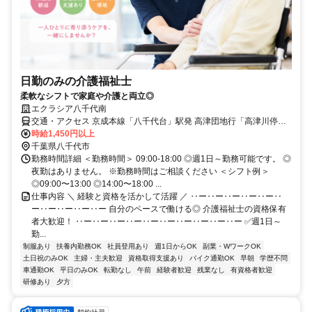
日勤のみの介護福祉士
柔軟なシフトで家庭や介護と両立◎
エクラシア八千代南
交通・アクセス 京成本線「八千代台」駅発 高津団地行「高津川停留
所」降車後4分 / 京成本線 八千代台駅より徒歩30分
時給1,450円以上
千葉県八千代市
勤務時間詳細 ＜勤務時間＞ 09:00-18:00 ◎週1日～勤務可能です。 ◎
夜勤はありません。 ※勤務時間はご相談ください ＜シフト例＞
◎09:00〜13:00 ◎14:00〜18:00 ...
仕事内容 ＼ 経験と資格を活かして活躍 ／ ‥ー‥ー‥ー‥ー‥ー‥
ー‥ー‥ー‥ー‥ー 自分のペースで働ける◎ 介護福祉士の資格保有
者大歓迎！ ‥ー‥ー‥ー‥ー‥ー‥ー‥ー‥ー‥ー‥ー ✅週1日～
勤...
制服あり
扶養内勤務OK
社員登用あり
週1日からOK
副業・WワークOK
土日祝のみOK
主婦・主夫歓迎
資格取得支援あり
バイク通勤OK
早朝
学歴不問
車通勤OK
平日のみOK
転勤なし
午前
経験者歓迎
残業なし
有資格者歓迎
研修あり
夕方