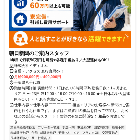
朝日新聞のご案内スタッフ
1年目で月収50万円も可能✨各種手当あり／大型連休もOK！
株式会社イディオム
交通・アクセス 直行直帰ok！
月給200,000円～400,000円
千葉県八千代市
勤務時間詳細 実働時間：1日あたり8時間 平均勤務日数：1ヶ月あた
り21日 〜 23日 ⏰12:00～19:00 ⏰10:00～16:00 ★土日休みや大型連
休もOK！ ＜とある先輩の1日＞ ▼1...
仕事内容 ✅仕事内容 ￣￣￣￣￣￣ 担当エリアのお客様へ 新聞のご案
内を行うお仕事です。 まずはご挨拶用の粗品を持って訪問し、 お客
様との会話からスタート！ 契約の有無に関係なく 粗品をお渡しで
き...
業界未経験者歓迎
フリーター歓迎
学歴不問
車通勤OK
固定時間制
経験不問
未経験者歓迎
午前
経験者歓迎
研修あり
夕方
ブランクOK
交通費支給
長期休暇あり
寮・社宅あり