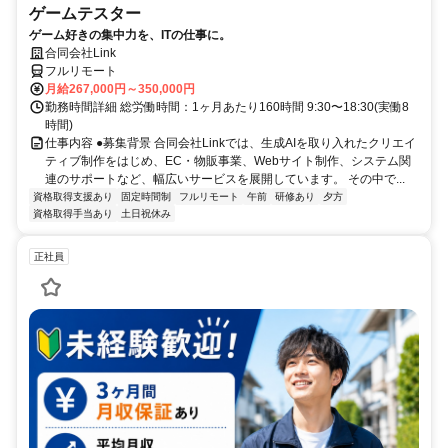
ゲームテスター
ゲーム好きの集中力を、ITの仕事に。
合同会社Link
フルリモート
月給267,000円～350,000円
勤務時間詳細 総労働時間：1ヶ月あたり160時間 9:30〜18:30(実働8
時間)
仕事内容 ●募集背景 合同会社Linkでは、生成AIを取り入れたクリエイ
ティブ制作をはじめ、EC・物販事業、Webサイト制作、システム関
連のサポートなど、幅広いサービスを展開しています。 その中で...
資格取得支援あり
固定時間制
フルリモート
午前
研修あり
夕方
資格取得手当あり
土日祝休み
正社員