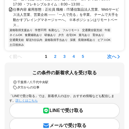
17:00 ・フレキシブルタイム：8:00～13:00 ...
仕事内容 雇用形態：正社員 職種：IT/通信製品法人営業、Webサービ
ス法人営業、営業企画 ――「一人で売る」を卒業。 チームで大手を
動かすプレイングマネージャーへ。 ※本ポジションはリモートベー
ス...
資格取得支援あり
学歴不問
転勤なし
フルリモート
交通費全額支給
午前
ネイルOK
食費補助あり
研修あり
夕方
在宅OK
賞与あり
育休あり
交通費支給
駅近5分以内
資格取得手当あり
深夜
長期休暇あり
ピアスOK
土日祝休み
前へ
次へ
1
2
3
4
5
この条件の新着求人を受け取る
千葉県 / 八千代中央駅
夕方からの仕事
「LINEで受け取る」では、新着求人のほか、おすすめ情報なども配信しま
す。
詳しくはこちら
LINEで受け取る
メールで受け取る