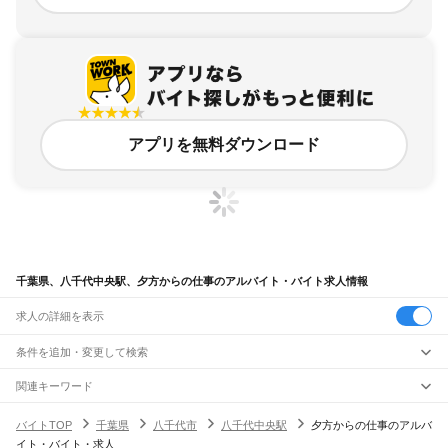
アプリを無料ダウンロード
千葉県、八千代中央駅、夕方からの仕事のアルバイト・バイト求人情報
求人の詳細を表示
条件を追加・変更して検索
市区町村を追加・変更
関連キーワード
完全在宅ワーク 全国
シール貼り 在宅
現在地周辺
ガチャガチャ
犬カフェ
千葉県
駅を追加・変更
バイトTOP
千葉県
八千代市
八千代中央駅
夕方からの仕事のアルバ
千葉県
すべて
イト・バイト・求人
千葉市
すべて