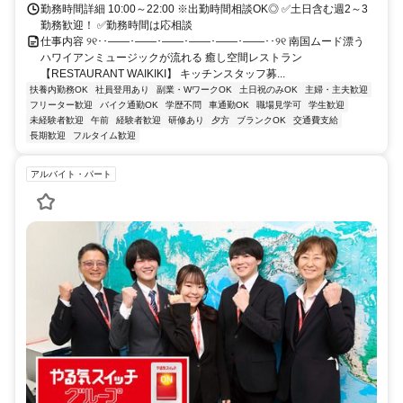
勤務時間詳細 10:00～22:00 ※出勤時間相談OK◎ ✅土日含む週2～3
勤務歓迎！ ✅勤務時間は応相談
仕事内容 ୨୧･･――･――･――･――･――･――･･୨୧ 南国ムード漂う
ハワイアンミュージックが流れる 癒し空間レストラン
【RESTAURANT WAIKIKI】 キッチンスタッフ募...
扶養内勤務OK
社員登用あり
副業・WワークOK
土日祝のみOK
主婦・主夫歓迎
フリーター歓迎
バイク通勤OK
学歴不問
車通勤OK
職場見学可
学生歓迎
未経験者歓迎
午前
経験者歓迎
研修あり
夕方
ブランクOK
交通費支給
長期歓迎
フルタイム歓迎
アルバイト・パート