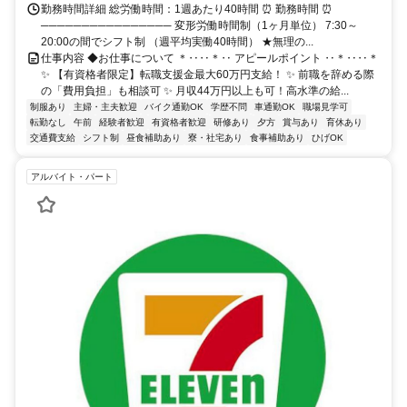
勤務時間詳細 総労働時間：1週あたり40時間 ⏰ 勤務時間 ⏰
──────────────── 変形労働時間制（1ヶ月単位） 7:30～
20:00の間でシフト制 （週平均実働40時間） ★無理の...
仕事内容 ◆お仕事について ＊‥‥＊‥ アピールポイント ‥＊‥‥＊
✨ 【有資格者限定】転職支援金最大60万円支給！ ✨ 前職を辞める際
の「費用負担」も相談可 ✨ 月収44万円以上も可！高水準の給...
制服あり
主婦・主夫歓迎
バイク通勤OK
学歴不問
車通勤OK
職場見学可
転勤なし
午前
経験者歓迎
有資格者歓迎
研修あり
夕方
賞与あり
育休あり
交通費支給
シフト制
昼食補助あり
寮・社宅あり
食事補助あり
ひげOK
アルバイト・パート