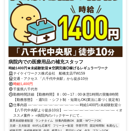
病院内での医療用品の補充スタッフ
時給1400円★未経験歓迎★空調完備◎稼げるレギュラーワーク
テイケイワークス株式会社 船橋支店/TW159
交通・アクセス 「八千代中央駅」から徒歩10分
時給1,400円
千葉県八千代市
勤務時間詳細 【勤務時間】 8：00～17：00 休憩1時間の実働8時間
【勤務形態】 ・週5日 ・シフト制 ・短期もOK(業法に基づく規定有)
仕事内容 ―･―･―･―･―･―･―･―･―･― 時給1400円♪未経験歓迎☆
【八千代中央駅より徒歩10分】 ―･―･―･―･―･―･―･―･―･― ＜オ
ススメ案件＞ ⭐病院内のバックヤードにて...
業界未経験者歓迎
ランチタイム
扶養内勤務OK
副業・WワークOK
主婦・主夫歓迎
60代も応募可
フリーター歓迎
学歴不問
固定時間制
転勤なし
経験不問
未経験者歓迎
午前
残業なし
即日払いOK
夕方
ブランクOK