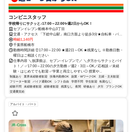
コンビニスタッフ
学校帰りにサクッと♪17:00～22:00✨週2日からOK！
セブンイレブン船橋本中山3丁目
交通・アクセス 「下総中山駅」南口方面より徒歩3分★自転車・バイ
ク通勤OK
時給1,140円
千葉県船橋市
勤務時間詳細 ⏰17:00～22:00 ★週2日～OK ★残業なし ※勤務日数・
曜日はご相談ください
仕事内容 ＼放課後は、セブン-イレブンで／ ＼夕方からサクッとバイ
ト！／ ✅17:00～22:00の夕方勤務 ✅週2・3日～OK／応相談 ✅未経
験・はじめてでも歓迎 ✅学業と両立しやすい◎ 授業や...
制服あり
業界未経験者歓迎
扶養内勤務OK
副業・WワークOK
主婦・主夫歓迎
フリーター歓迎
バイク通勤OK
シフト自由
学歴不問
学生歓迎
転勤なし
経験不問
未経験者歓迎
経験者歓迎
残業なし
夜間
研修あり
夕方
ブランクOK
交通費支給
アルバイト・パート