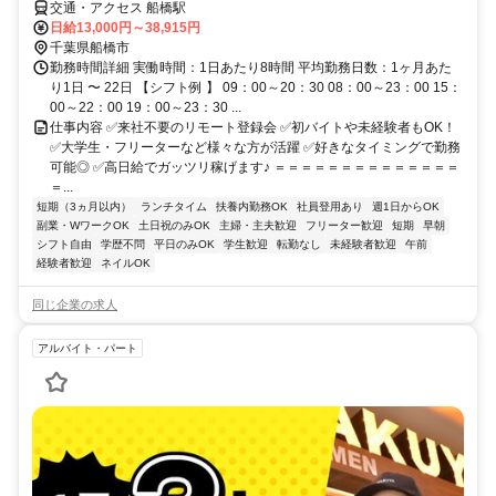
交通・アクセス 船橋駅
日給13,000円～38,915円
千葉県船橋市
勤務時間詳細 実働時間：1日あたり8時間 平均勤務日数：1ヶ月あた
り1日 〜 22日 【シフト例 】 09：00～20：30 08：00～23：00 15：
00～22：00 19：00～23：30 ...
仕事内容 ✅来社不要のリモート登録会 ✅初バイトや未経験者もOK！
✅大学生・フリーターなど様々な方が活躍 ✅好きなタイミングで勤務
可能◎ ✅高日給でガッツリ稼げます♪ ＝＝＝＝＝＝＝＝＝＝＝＝＝＝
＝...
短期（3ヵ月以内）
ランチタイム
扶養内勤務OK
社員登用あり
週1日からOK
副業・WワークOK
土日祝のみOK
主婦・主夫歓迎
フリーター歓迎
短期
早朝
シフト自由
学歴不問
平日のみOK
学生歓迎
転勤なし
未経験者歓迎
午前
経験者歓迎
ネイルOK
同じ企業の求人
アルバイト・パート