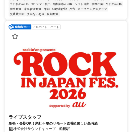
土日祝のみOK
週1シフト提出
給料前払いOK
シフト自由
学歴不問
平日のみOK
学生歓迎
未経験者歓迎
午前
経験者歓迎
夕方
オープニングスタッフ
交通費支給
まかないあり
長期歓迎
アルバイト・パート
ライブスタッフ
単発・長期OK！来社不要のリモート面接&嬉しい高時給
株式会社サウンドキューブ 船橋駅