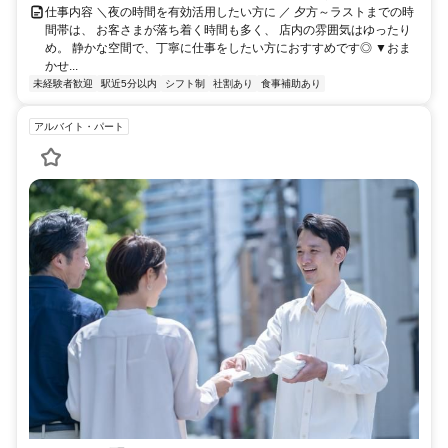
仕事内容 ＼夜の時間を有効活用したい方に ／ 夕方～ラストまでの時
間帯は、 お客さまが落ち着く時間も多く、 店内の雰囲気はゆったり
め。 静かな空間で、丁寧に仕事をしたい方におすすめです◎ ▼おま
かせ...
未経験者歓迎
駅近5分以内
シフト制
社割あり
食事補助あり
アルバイト・パート