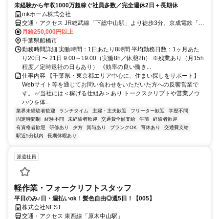
未経験から年収1000万超稼ぐ社員多数／完全週休2日＋長期休
mkホーム株式会社
交通・アクセス JR総武線「下総中山駅」より徒歩3分、京成電鉄「京
成中山駅」より徒歩2分
月給250,000円以上
千葉県船橋市
勤務時間詳細 実働時間：1日あたり8時間 平均勤務日数：1ヶ月あた
り20日 〜 21日 9:00～19:00（実働8h／休憩2h） ※残業あり（月15h
程度／定時退社の日もあり） 《効率の良い働き...
仕事内容 【千葉県・東京都エリア中心に、住まい探しをサポート】
Webサイト等を通じてお問い合わせをいただいた方への反響営業で
す。 ✅当社には＜稼げる仕組み＞あり トークスクリプトや営業ノウ
ハウを体...
業界未経験者歓迎
ランチタイム
主婦・主夫歓迎
フリーター歓迎
学歴不問
固定時間制
経験不問
未経験者歓迎
交通費全額支給
午前
経験者歓迎
有資格者歓迎
研修あり
夕方
賞与あり
ブランクOK
育休あり
交通費支給
駅近5分以内
長期休暇あり
派遣社員
軽作業・フォークリフトスタッフ
平日のみ♪日・週払いok！髪色自由◎週5日！【005】
株式会社NEST
交通・アクセス 東西線「原木中山駅」