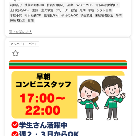
制服あり
扶養内勤務OK
社員登用あり
副業・WワークOK
1日4時間以内OK
土日祝のみOK
主婦・主夫歓迎
フリーター歓迎
短期
早朝
シフト自由
学歴不問
即日勤務OK
職場見学可
平日のみOK
学生歓迎
未経験者歓迎
午前
経験者歓迎
夜間
同じ企業の求人
アルバイト・パート