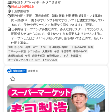
鉄板焼き タコハイボール タコまさ君
時給1,500円以上
千葉県船橋市
勤務時間・期間 【勤務時間】 朝勤 昼勤 夕勤 夜勤 週1日～／1日3時
間～勤務OK！ 働きやすいシフト制です◎ シフトは柔軟に対応してい
るので、 学校やWワークとも無理なく両立できます♪ 「授業...
仕事内容 オープニング募集なので、みんな同じスタートで安心◎ 人
間関係もゼロからなので、気を使いすぎる必要もありません♪ 3月に
オープンしたばかり！1ヶ月経って少し落ち着いてきたので、新しい
仲間を募集...
週1日からOK
副業・WワークOK
1日4時間以内OK
土日祝のみOK
長期
フリーター歓迎
シフト自由
大量募集
午後
学歴不問
平日のみOK
未経験者歓迎
午前
経験者歓迎
食費補助あり
夕方
制服貸与
オープニングスタッフ
日中
まかないあり
派遣社員