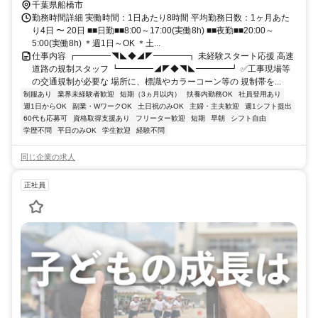
千葉県船橋市
勤務時間詳細 実働時間：1日あたり8時間 平均勤務日数：1ヶ月あた
り4日 〜 20日 ■■日勤■■8:00～17:00(実働8h) ■■夜勤■■20:00～
5:00(実働8h) ＊週1日～OK ＊土...
仕事内容 ┏━━━━◥◣◆◢◤━━━━┓ 未経験スタート応援 高速
道路の規制スタッフ ┗━━━━◢◤◆◥◣━━━━┛ ✅工事現場等
の交通規制が必要な 場所に、標識やカラーコーン等の 規制帯を...
制服あり
業界未経験者歓迎
短期（3ヵ月以内）
扶養内勤務OK
社員登用あり
週1日からOK
副業・WワークOK
土日祝のみOK
主婦・主夫歓迎
週1シフト提出
60代も応募可
資格取得支援あり
フリーター歓迎
短期
早朝
シフト自由
学歴不問
平日のみOK
学生歓迎
経験不問
同じ企業の求人
正社員