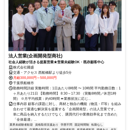
法人営業(企画開発型商社)
社会人経験が活きる提案営業★営業未経験OK・既存顧客中心
株式会社國盛
交通・アクセス 西船橋駅より徒歩5分
月給300,000円～500,000円
千葉県船橋市
勤務時間詳細 実働時間：1日あたり8時間 〜 10時間 平均勤務日数：1
ヶ月あたり21日 【勤務時間】 8:30～17:30 （実働8時間／休憩1時
間） ※月平均残業：約40時間 ⏩業務状況に応じ...
仕事内容 顧客の課題に対し、商材と独自の機能（物流・IT等）を組み
合わせて最適な解決策を提案する「企画開発型」の法人営業です。
単に商品を納入するだけでなく、購買代行や業務効率化まで含めた
「全体最適」...
業界未経験者歓迎
資格取得支援あり
学歴不問
固定時間制
転勤なし
未経験者歓迎
交通費全額支給
午前
経験者歓迎
有資格者歓迎
研修あり
夕方