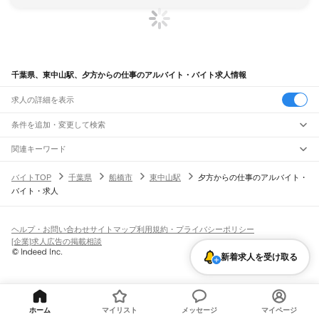
千葉県、東中山駅、夕方からの仕事のアルバイト・バイト求人情報
求人の詳細を表示
条件を追加・変更して検索
市区町村を追加・変更
関連キーワード
完全在宅ワーク 全国
シール貼り 在宅
現在地周辺
ガチャガチャ
犬カフェ
千葉県
駅を追加・変更
バイトTOP
千葉県
船橋市
東中山駅
夕方からの仕事のアルバイト・
千葉県
すべて
バイト・求人
千葉市
すべて
職種を追加・変更
JR武蔵野線
中央区
花見川区
稲毛区
若葉区
緑区
美浜区
南流山駅
新松戸駅
新八柱駅
東松戸駅
市川大野駅
船橋法典駅
西船橋駅
飲食・フードサービス
銚子市
市川市
船橋市
館山市
木更津市
松戸市
野田市
茂原市
成田市
佐倉市
東金市
特徴を追加・変更
飲食・フードサービス
すべて
ヘルプ・お問い合わせ
サイトマップ
利用規約・プライバシーポリシー
JR中央・総武線
旭市
習志野市
柏市
勝浦市
市原市
流山市
八千代市
我孫子市
鴨川市
鎌ケ谷市
ホールスタッフ
キッチンスタッフ
皿洗い・洗い場
精肉・鮮魚加工
給食調理
人気
[企業]求人広告の掲載相談
市川駅
本八幡駅
下総中山駅
西船橋駅
船橋駅
東船橋駅
津田沼駅
幕張本郷駅
幕張駅
君津市
富津市
浦安市
四街道市
袖ケ浦市
八街市
印西市
白井市
富里市
南房総市
雇用形態を追加・変更
パン屋（ベーカリー）
フードカウンター販売員
バー（BAR）・バーテンダー
日払いOK
高校生歓迎
学生歓迎
深夜の仕事
髪型・髪色自由
ひげOK
ネイルOK
新検見川駅
稲毛駅
西千葉駅
千葉駅
新着求人を受け取る
匝瑳市
香取市
山武市
いすみ市
大網白里市
印旛郡
香取郡
山武郡
長生郡
夷隅郡
飲食店補助（開店・閉店準備）
飲食店（店長・マネージャー）
ピアスOK
アルバイト・パート
履歴書不要
オープニングスタッフ
留学生・外国人活躍中
安房郡
都道府県を変更
営業・販売
JR総武本線
勤務期間
正社員
市川駅
船橋駅
津田沼駅
稲毛駅
千葉駅
東千葉駅
都賀駅
四街道駅
物井駅
佐倉駅
営業・販売
すべて
短期
契約社員
単発・1日OK
長期
期間限定（春夏冬休み等）
南酒々井駅
榎戸駅
八街駅
日向駅
成東駅
松尾駅
横芝駅
飯倉駅
八日市場駅
干潟駅
旭駅
営業
テレフォンアポインター（テレアポ）
ルートセールス
コンビニ
シフト
派遣社員
飯岡駅
倉橋駅
猿田駅
松岸駅
銚子駅
フードカウンター販売員
アパレル
家電量販店・携帯販売（携帯ショップ）
ホーム
マイリスト
メッセージ
マイページ
土日祝のみOK
業務委託
平日のみOK
週1日からOK
週2・3日からOK
週4日以上OK