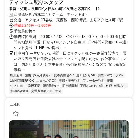
ティッシュ配りスタッフ
単発・短期～長期OK／日払い可／友達と応募OK 【0
西船橋駅周辺(株式会社チーム・チャンネル)
交通・アクセス JR各線・東西線「西船橋駅」よりアクセス可／駅近5
分以内 ※直行直帰OK
時給1,240円～1,600円
千葉県船橋市
勤務時間詳細 ・10:00～17:00 ・10:00～18:00 ・7:00～9:00 ※他時
間も相談可 ※週1日からOK／シフト自由 ※1日2時間～勤務OK ※週1
シフト提出（LINEでの提出） ...
仕事内容 ―空いている時間・日にサクッと稼ぐ― 商業施設内で、買
い取り専門店や 保険会社のティッシュを配るだけの お仕事☆ノルマ
は一切ありません！ 大手企業からの依頼がメインなので 安心＆安定
勤務...
制服あり
短期（3ヵ月以内）
扶養内勤務OK
週1日からOK
副業・WワークOK
1日4時間以内OK
土日祝のみOK
主婦・主夫歓迎
フリーター歓迎
短期
シフト自由
学歴不問
即日勤務OK
固定時間制
平日のみOK
学生歓迎
転勤なし
未経験者歓迎
交通費全額支給
午前
正社員