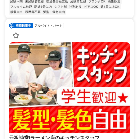
経験不問
未経験者歓迎
交通費全額支給
経験者歓迎
ブランクOK
長期歓迎
フルタイム歓迎
駅近5分以内
シフト制
社割あり
ピアスOK
週4日以上OK
服装自由
履歴書不要
髪型・髪色自由
アルバイト・パート
元祖油堂|ラーメン店のキッチンスタッフ