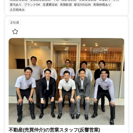
賞与あり
ブランクOK
交通費支給
長期歓迎
駅近5分以内
長期休暇あり
土日祝休み
正社員
不動産(売買仲介)の営業スタッフ(反響営業)