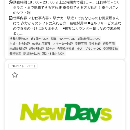
勤務時間 18：00～23：00 ☆上記時間内で週1日～、1日3時間～OK
※ラストまで勤務できる方歓迎 ※長期できる方大歓迎！ ※半月ごと
のシフト制
仕事内容 ＜お仕事内容＞ 駅ナカ・駅近くでおなじみのお蕎麦屋さん
にて 夕方からのシフトに入れる方、積極採用中 ■セルフサービス店な
ので食器の下げはありません！ ■接客はカウンター越しなので未経験
者も...
扶養内勤務OK
週1日からOK
副業・WワークOK
1日4時間以内OK
主婦・主夫歓迎
60代も応募可
フリーター歓迎
学歴不問
学生歓迎
経験不問
未経験者歓迎
経験者歓迎
駅ナカ
有資格者歓迎
夕方
ブランクOK
交通費支給
長期歓迎
駅近5分以内
週2・3日からOK
アルバイト・パート