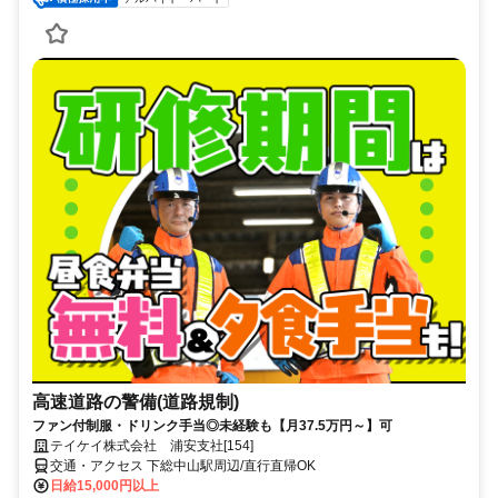
高速道路の警備(道路規制)
ファン付制服・ドリンク手当◎未経験も【月37.5万円～】可
テイケイ株式会社 浦安支社[154]
交通・アクセス 下総中山駅周辺/直行直帰OK
日給15,000円以上