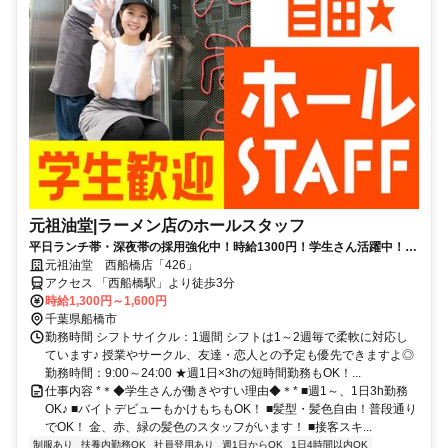
元祖油堂|ラーメン店のホールスタッフ
平日ランチ帯・深夜帯の採用強化中！時給1300円！学生さん活躍中！ホ
ールのお仕事！週1日～＆3h～OK│残業なし│髪色自由│絶品まかないが
元祖油堂 西船橋店「426」
１円
アクセス 「西船橋駅」より徒歩3分
時給1,300円～1,600円
千葉県船橋市
勤務時間 シフトサイクル：1週間 シフトは1～2週毎で柔軟に対応し
ています♪ 授業やサークル、友達・恋人との予定も優先できますよ◎
勤務時間：9:00～24:00 ★週1日×3hの短時間勤務もOK！...
仕事内容 *＊◆学生さんが働きやすい理由◆＊* ■週1～、1日3h勤務
OK♪ ■バイトデビューもかけもちもOK！ ■髪型・髪色自由！普段通り
でOK！ 金、赤、緑の髪色のスタッフがいます！ ■接客スキ...
制服あり
扶養内勤務OK
社員登用あり
週1日からOK
1日4時間以内OK