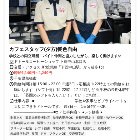
カフェスタッフ(夕方)髪色自由
学校との両立可能！バイト仲間と協力しながら、楽しく働けます✨
ドトールコーヒーショップ 下総中山北口店
交通・アクセス JR総武線「下総中山駅」から徒歩1分
時給1,140円～1,240円
千葉県船橋市
勤務時間詳細 15:00～22:00 ※週2日～応相談 ※22時までの勤務をお
願いします （シフト例）15-22時、17-22時など ※学校の長期休暇中
は、「昼間のシフトも入りたい！」というご相談...
仕事内容 □■────────────── 学校や家事などプライベートを
大切にできるドトールです。 週3日～、1日5時間～OK
──────────────■□ ＜仕事内容＞ ●レジ接客 ●...
制服あり
業界未経験者歓迎
扶養内勤務OK
社員登用あり
副業・WワークOK
1日4時間以内OK
隔週シフト提出
土日祝のみOK
主婦・主夫歓迎
フリーター歓迎
シフト自由
学歴不問
学生歓迎
転勤なし
経験不問
未経験者歓迎
夜間
夕方
ブランクOK
交通費支給