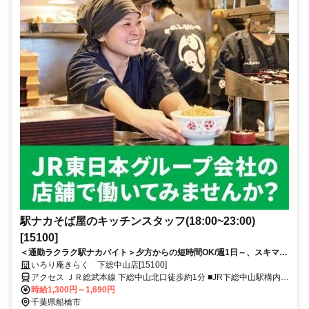
駅ナカそば屋のキッチンスタッフ(18:00~23:00)
[15100]
＜通勤ラクラク駅ナカバイト＞夕方からの短時間OK/週1日～、スキマバ
イト/未経験歓迎/面接時履歴書不要
いろり庵きらく 下総中山店[15100]
アクセス ＪＲ総武本線 下総中山北口徒歩約1分 ■JR下総中山駅構内■
京成中山駅、鬼越駅、東中山駅、原木中山駅、西船橋駅方面からも通
時給1,300円～1,690円
勤可能です
千葉県船橋市