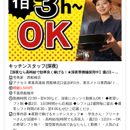
キッチンスタッフ(深夜)
【深夜なら高時給で効率良く稼げる！★深夜帯積極採用中】週2日～勤
務OK！プライベートと両立も可能！
壱角家 西船橋店
アクセス 東葉高速線 西船橋北口徒歩約1分、東京メトロ東西線/ＪＲ
中央本線 西船橋北口徒歩約1分、ＪＲ武蔵野線 西船橋北口徒歩約1分
時給1,500円
千葉県船橋市
勤務時間 22:00～翌4:00など、深夜にガッツリ勤務もOK！ ◆希望シ
フト制 ◆週2日、1日3時間から応相談 ◆シフトは2週間毎に提出 ◆通
常シフト時間の8:30～翌4:00もぜひご応募くださ...
仕事内容 ★夜勤で稼げるキッチンスタッフ★ ・学生さん・フリータ
ーさんが活躍中！ ・高時給/短時間でも高収入 ・週2日・1日3ｈ～OK
の希望シフト制！ ・髪型髪色自由であなたらしく勤務！ ・人気のま
か...