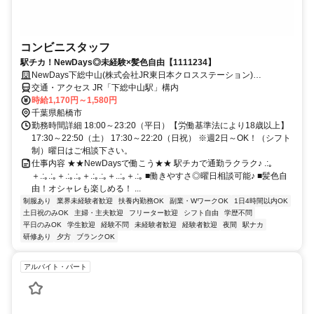
コンビニスタッフ
駅チカ！NewDays◎未経験×髪色自由【1111234】
NewDays下総中山(株式会社JR東日本クロスステーション)
【1111234】
交通・アクセス JR「下総中山駅」構内
時給1,170円～1,580円
千葉県船橋市
勤務時間詳細 18:00～23:20（平日）【労働基準法により18歳以上】
17:30～22:50（土） 17:30～22:20（日祝） ※週2日～OK！（シフト
制）曜日はご相談下さい。
仕事内容 ★★NewDaysで働こう★★ 駅チカで通勤ラクラク♪ .:｡
＋.:｡.:｡＋.:｡.:｡＋.:｡.:｡＋..:｡＋.:｡ ■働きやすさ◎曜日相談可能♪ ■髪色自
由！オシャレも楽しめる！ ...
制服あり
業界未経験者歓迎
扶養内勤務OK
副業・WワークOK
1日4時間以内OK
土日祝のみOK
主婦・主夫歓迎
フリーター歓迎
シフト自由
学歴不問
平日のみOK
学生歓迎
経験不問
未経験者歓迎
経験者歓迎
夜間
駅ナカ
研修あり
夕方
ブランクOK
アルバイト・パート