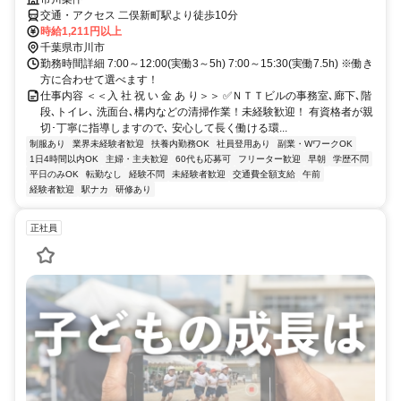
交通・アクセス 二俣新町駅より徒歩10分
時給1,211円以上
千葉県市川市
勤務時間詳細 7:00～12:00(実働3～5h) 7:00～15:30(実働7.5h) ※働き
方に合わせて選べます！
仕事内容 ＜＜入 社 祝 い 金 あ り＞＞ ✅ＮＴＴビルの事務室､廊下､階
段､トイレ､ 洗面台､構内などの清掃作業！未経験歓迎！ 有資格者が親
切･丁寧に指導しますので､ 安心して長く働ける環...
制服あり
業界未経験者歓迎
扶養内勤務OK
社員登用あり
副業・WワークOK
1日4時間以内OK
主婦・主夫歓迎
60代も応募可
フリーター歓迎
早朝
学歴不問
平日のみOK
転勤なし
経験不問
未経験者歓迎
交通費全額支給
午前
経験者歓迎
駅ナカ
研修あり
正社員