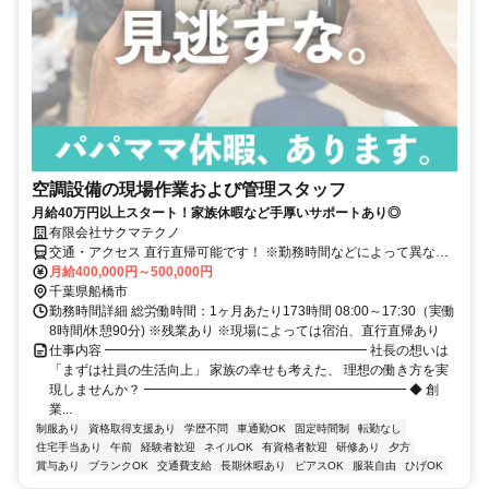
空調設備の現場作業および管理スタッフ
月給40万円以上スタート！家族休暇など手厚いサポートあり◎
有限会社サクマテクノ
交通・アクセス 直行直帰可能です！ ※勤務時間などによって異なる
場合もございます。
月給400,000円～500,000円
千葉県船橋市
勤務時間詳細 総労働時間：1ヶ月あたり173時間 08:00～17:30（実働
8時間/休憩90分) ※残業あり ※現場によっては宿泊、直行直帰あり
仕事内容 ━━━━━━━━━━━━━━━━━━━━ 社長の想いは
「まずは社員の生活向上」 家族の幸せも考えた、 理想の働き方を実
現しませんか？ ━━━━━━━━━━━━━━━━━━━━ ◆ 創
業...
制服あり
資格取得支援あり
学歴不問
車通勤OK
固定時間制
転勤なし
住宅手当あり
午前
経験者歓迎
ネイルOK
有資格者歓迎
研修あり
夕方
賞与あり
ブランクOK
交通費支給
長期休暇あり
ピアスOK
服装自由
ひげOK