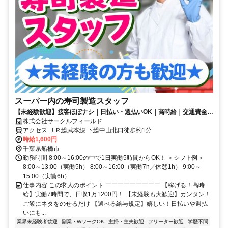
スーパー内の寿司製造スタッフ
【未経験歓迎】接客ほぼナシ｜日払い・週払いOK｜高時給｜交通費全額
支給｜若手～シニアまで活躍中
株式会社サークルフィールド
アクセス ＪＲ総武本線 下総中山北口徒歩約1分
時給1,600円
千葉県船橋市
勤務時間 8:00～16:00の中で1日実働5時間からOK！ ＜シフト例＞
8:00～13:00（実働5h） 8:00～16:00（実働7h／休憩1h） 9:00～
15:00（実働6h）
仕事内容 この求人のポイント ￣￣￣￣￣￣￣￣￣ 【稼げる！高時
給】実働7時間で、日収1万1200円！ 【未経験も大歓迎】カンタン！
ご飯にネタをのせるだけ 【選べる給与規定】嬉しい！日払いや週払
いにも...
業界未経験者歓迎
副業・WワークOK
主婦・主夫歓迎
フリーター歓迎
学歴不問