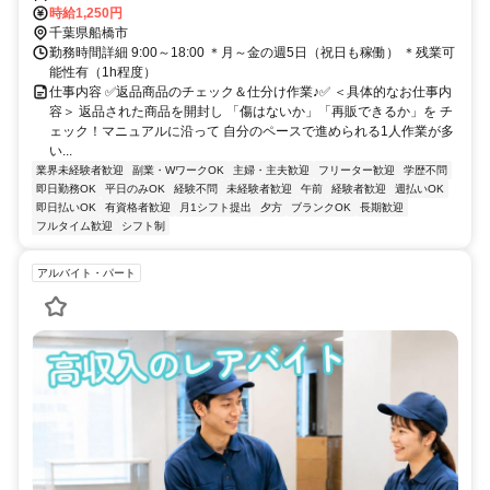
時給1,250円
千葉県船橋市
勤務時間詳細 9:00～18:00 ＊月～金の週5日（祝日も稼働） ＊残業可
能性有（1h程度）
仕事内容 ✅返品商品のチェック＆仕分け作業♪✅ ＜具体的なお仕事内
容＞ 返品された商品を開封し 「傷はないか」「再販できるか」を チ
ェック！マニュアルに沿って 自分のペースで進められる1人作業が多
い...
業界未経験者歓迎
副業・WワークOK
主婦・主夫歓迎
フリーター歓迎
学歴不問
即日勤務OK
平日のみOK
経験不問
未経験者歓迎
午前
経験者歓迎
週払いOK
即日払いOK
有資格者歓迎
月1シフト提出
夕方
ブランクOK
長期歓迎
フルタイム歓迎
シフト制
アルバイト・パート