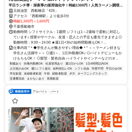
平日ランチ帯・深夜帯の採用強化中！時給1300円！人気ラーメン調理│
学生さん大注目！絶品まかないが１円│週1日～＆3h～│残業なし│髪色
元祖油堂 西船橋店「426」
自由
アクセス 「西船橋駅」より徒歩3分
時給1,300円～1,600円
千葉県船橋市
勤務時間 シフトサイクル：1週間 シフトは1～2週毎で柔軟に対応し
ています♪ 授業やサークル、友達・恋人との予定も優先できますよ◎
勤務時間：9:00～24:00 ★週1日×3hの短時間勤務もOK！...
仕事内容 *＊◆学生さんが働きやすい理由◆＊* ＜＜ラーメン好きな
学生さん活躍中＞＞ ◎週1～、1日3h勤務OK♪ ◎バイトデビューもか
けもちもOK！ ◎髪型・髪色自由 ハイライトやインナーなどのオ...
制服あり
扶養内勤務OK
社員登用あり
週1日からOK
1日4時間以内OK
土日祝のみOK
週1シフト提出
給料前払いOK
シフト自由
学歴不問
平日のみOK
学生歓迎
未経験者歓迎
午前
経験者歓迎
夕方
オープニングスタッフ
交通費支給
まかないあり
長期歓迎
アルバイト・パート