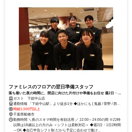
ファミレスのフロアの翌日準備スタッフ
落ち着いた夜の時間に、閉店に向けた片付けや準備をお任せ 週2日・短
時間～OK 平日だけ・土日だけも歓迎 交通費支給や食事補助など待遇も
ガスト 下総中山店
整っています◎
通勤情報 「下総中山駅」より徒歩1分 ◆ほかにも [ 鬼越 / 菅野 / 西船
橋 / 川和町 ] からも徒歩で5～20分程度!!※バイク / 自転車通勤OK
時給1,500円以上
千葉県船橋市
勤務時間 ＼夜のスキマ時間を有効活用 ／ 22:00～24:00の間 ※22時
以降は18歳以上の方のみ ＜シフトは柔軟対応＞ ◆週2日・1日2時間
～OK ◆自己申告シフト制 だから予定に合わせて働け...