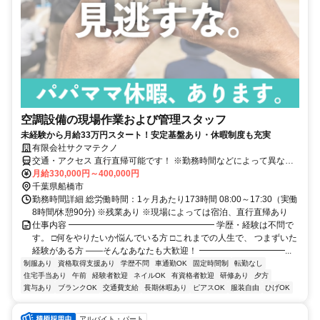
空調設備の現場作業および管理スタッフ
未経験から月給33万円スタート！安定基盤あり・休暇制度も充実
有限会社サクマテクノ
交通・アクセス 直行直帰可能です！ ※勤務時間などによって異なる
場合もございます。
月給330,000円～400,000円
千葉県船橋市
勤務時間詳細 総労働時間：1ヶ月あたり173時間 08:00～17:30（実働
8時間/休憩90分) ※残業あり ※現場によっては宿泊、直行直帰あり
仕事内容 ━━━━━━━━━━━━━━━━━ 学歴・経験は不問で
す。 □何をやりたいか悩んでいる方 □これまでの人生で、 つまずいた
経験がある方 ――そんなあなたも大歓迎！ ━━━━━━━━━━...
制服あり
資格取得支援あり
学歴不問
車通勤OK
固定時間制
転勤なし
住宅手当あり
午前
経験者歓迎
ネイルOK
有資格者歓迎
研修あり
夕方
賞与あり
ブランクOK
交通費支給
長期休暇あり
ピアスOK
服装自由
ひげOK
アルバイト・パート