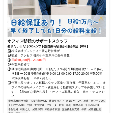
オフィス移転のサポートスタッフ
働きたい日だけOK⭐シフト超自由×高日給⭐日給保証【002】
株式会社プレンティー習志野営業所
交通・アクセス 都内や千葉県内の案件多数！
日給10,000円～23,500円
千葉県船橋市
勤務時間詳細 実働時間：1日あたり7時間 平均勤務日数：1ヶ月あた
り4日 〜 20日 ⏰勤務時間⏰ 9:00-18:00 9:00-17:00 20:00-翌5:00等
※深夜勤も有！ ※早く終わっ...
仕事内容 ✨オフィス移転スタッフ募集✨ 東京都・千葉県を中心に、オ
フィスの移転やレイアウト変更を行う軽作業スタッフを募集していま
す。 【具体的な業務内容】 ・オフィス家具の搬入・搬出 ・デスクや
イ...
業界未経験者歓迎
扶養内勤務OK
社員登用あり
週1日からOK
副業・WワークOK
土日祝のみOK
主婦・主夫歓迎
フリーター歓迎
早朝
学歴不問
平日のみOK
学生歓迎
転勤なし
経験不問
未経験者歓迎
交通費全額支給
午前
経験者歓迎