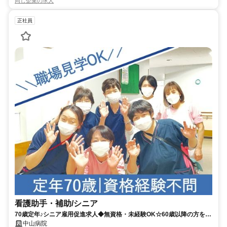
同じ企業の求人
正社員
看護助手・補助/シニア
70歳定年♪シニア雇用促進求人◆無資格・未経験OK☆60歳以降の方を募
集◎【市川市、下総中山駅、精神科病院、看護助手・補助（シニア）、
中山病院