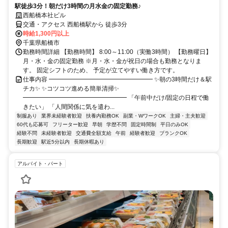
駅徒歩3分！朝だけ3時間の月水金の固定勤務♪
西船橋本社ビル
交通・アクセス 西船橋駅から 徒歩3分
時給1,300円以上
千葉県船橋市
勤務時間詳細 【勤務時間】 8:00～11:00（実働3時間） 【勤務曜日】
月・水・金の固定勤務 ※月・水・金が祝日の場合も勤務となりま
す。 固定シフトのため、 予定が立てやすい働き方です。
仕事内容 ━━━━━━━━━━━━━━━━━ ✨朝の3時間だけ＆駅
チカ✨ ✨コツコツ進める簡単清掃✨
━━━━━━━━━━━━━━━━━ 「午前中だけ/固定の日程で働
きたい」 「人間関係に気を遣わ...
制服あり
業界未経験者歓迎
扶養内勤務OK
副業・WワークOK
主婦・主夫歓迎
60代も応募可
フリーター歓迎
早朝
学歴不問
固定時間制
平日のみOK
経験不問
未経験者歓迎
交通費全額支給
午前
経験者歓迎
ブランクOK
長期歓迎
駅近5分以内
長期休暇あり
アルバイト・パート