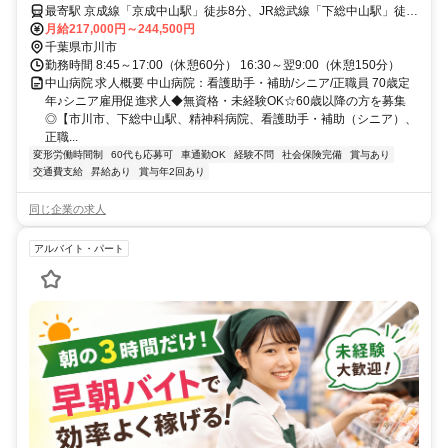
正職員】
最寄駅 京成線「京成中山駅」徒歩8分、JR総武線「下総中山駅」徒歩
13分
月給217,000円～244,500円
千葉県市川市
勤務時間 8:45～17:00（休憩60分） 16:30～翌9:00（休憩150分）
中山病院 求人概要 中山病院：看護助手・補助/シニア/正職員 70歳定
年♪シニア雇用促進求人◆無資格・未経験OK☆60歳以降の方を募集
◎【市川市、下総中山駅、精神科病院、看護助手・補助（シニア）、
正職...
変形労働時間制
60代も応募可
車通勤OK
経験不問
社会保険完備
賞与あり
交通費支給
昇給あり
賞与年2回あり
同じ企業の求人
アルバイト・パート