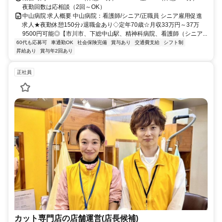
夜勤回数は応相談（2回～OK）
中山病院 求人概要 中山病院：看護師/シニア/正職員 シニア雇用促進
求人★夜勤休憩150分♪退職金あり◇定年70歳☆月収33万円～37万
9500円可能◎【市川市、下総中山駅、精神科病院、看護師（シニア...
60代も応募可
車通勤OK
社会保険完備
賞与あり
交通費支給
シフト制
昇給あり
賞与年2回あり
正社員
カット専門店の店舗運営(店長候補)