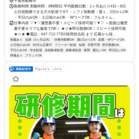
千葉県船橋市
勤務時間 実働時間：8時間/日 平均勤務日数：1ヶ月あたり4日～8日
土日祝勤務できる方大歓迎です!! ・シフト制勤務・週１、2日からOK
・平日のみOK・土日祝のみOK ・WワークOK・フルタイム...
仕事内容 ▽▼▽履歴書不要！スピード採用可能▽▼▽ ＞面接は履歴
書不要＆ラフな服装でOK＜ ★☆★即日勤務OK！スピード採用可能
★☆★ ◆電話：047-712-7792/採用担当宛 まで 応募から採...
制服あり
短期（3ヵ月以内）
扶養内勤務OK
週1日からOK
副業・WワークOK
土日祝のみOK
60代も応募可
フリーター歓迎
短期
学歴不問
即日勤務OK
平日のみOK
学生歓迎
未経験者歓迎
経験者歓迎
夜間
週払いOK
即日払いOK
研修あり
ブランクOK
アルバイト・パート