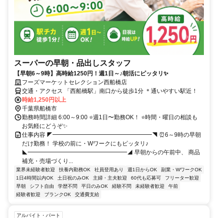
スーパーの早朝・品出しスタッフ
【早朝6～9時】高時給1250円！週1日～♪朝活にピッタリ✨
フーズマーケットセレクション西船橋店
交通・アクセス 「西船橋駅」南口から徒歩1分 ＊通いやすい駅近！
時給1,250円以上
千葉県船橋市
勤務時間詳細 6:00～9:00 ⭐週1日〜勤務OK！ ⭐時間・曜日の相談も
お気軽にどうぞ✨
仕事内容 ◤━━━━━━━━━━━━━━━━━◥ ⏰6～9時の早朝
だけ勤務！ 学校の前に・Wワークにもピッタリ♪
◣━━━━━━━━━━━━━━━━━◢ 早朝からの午前中、 商品
補充・売場づくり...
業界未経験者歓迎
扶養内勤務OK
社員登用あり
週1日からOK
副業・WワークOK
1日4時間以内OK
土日祝のみOK
主婦・主夫歓迎
60代も応募可
フリーター歓迎
早朝
シフト自由
学歴不問
平日のみOK
経験不問
未経験者歓迎
午前
経験者歓迎
ブランクOK
交通費支給
アルバイト・パート