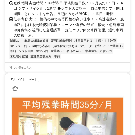
勤務時間 実働時間：10時間/日 平均勤務日数：1ヶ月あたり9日～14
日 シフトサイクル：1週間 ◆シフトの柔軟性 ・自己申告シフト制: 1
週間ごとにシフトを申告。長期休みも相談OK。 ・曜日・時間...
仕事内容 実は、警備の中でも専門性の高い仕事！ ・高速道路や一般
道路における交通規制業務 ・コーンや看板の設置、撤去 ・特殊車両
や発炎筒を活用した交通誘導 ・規制エリア内の車両管理、通行車両
の監視、巡...
制服あり
業界未経験者歓迎
変形労働時間制
社員登用あり
主婦・主夫歓迎
週1シフト提出
60代も応募可
資格取得支援あり
フリーター歓迎
バイク通勤OK
早朝
シフト自由
学歴不問
車通勤OK
平日のみOK
学生歓迎
経験不問
未経験者歓迎
交通費全額支給
午前
同じ企業の求人
アルバイト・パート