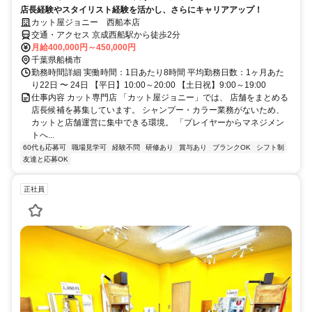
店長経験やスタイリスト経験を活かし、さらにキャリアアップ！
カット屋ジョニー 西船本店
交通・アクセス 京成西船駅から徒歩2分
月給400,000円～450,000円
千葉県船橋市
勤務時間詳細 実働時間：1日あたり8時間 平均勤務日数：1ヶ月あた
り22日 〜 24日 【平日】10:00～20:00 【土日祝】9:00～19:00
仕事内容 カット専門店 「カット屋ジョニー」では、 店舗をまとめる
店長候補を募集しています。 シャンプー・カラー業務がないため、
カットと店舗運営に集中できる環境。 「プレイヤーからマネジメン
トへ...
60代も応募可
職場見学可
経験不問
研修あり
賞与あり
ブランクOK
シフト制
友達と応募OK
正社員