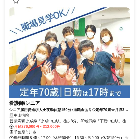
看護師/シニア
シニア雇用促進求人★夜勤休憩150分♪退職金あり◇定年70歳☆月収33
万円～37万9500円可能◎【市川市、下総中山駅、精神科病院、看護師
中山病院
（シニア）、正職員】
最寄駅 京成線「京成中山駅」徒歩8分、JR総武線「下総中山駅」徒歩
13分
月給276,000円～312,000円
千葉県市川市
勤務時間 8:45～17:00（休憩60分） 16:30～翌9:00（休憩150分） ※