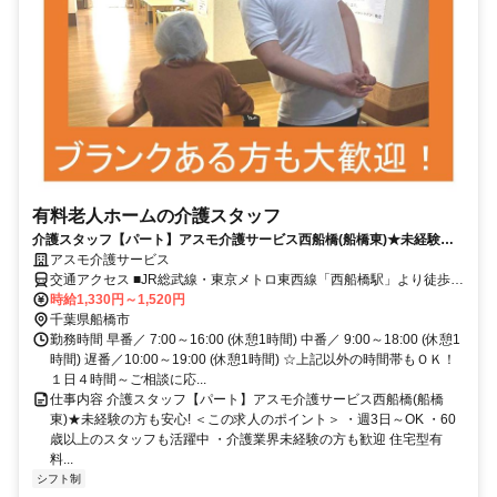
有料老人ホームの介護スタッフ
介護スタッフ【パート】アスモ介護サービス西船橋(船橋東)★未経験の
方も安心!
アスモ介護サービス
交通アクセス ■JR総武線・東京メトロ東西線「西船橋駅」より徒歩3
分
時給1,330円～1,520円
千葉県船橋市
勤務時間 早番／ 7:00～16:00 (休憩1時間) 中番／ 9:00～18:00 (休憩1
時間) 遅番／10:00～19:00 (休憩1時間) ☆上記以外の時間帯もＯＫ！
１日４時間～ご相談に応...
仕事内容 介護スタッフ【パート】アスモ介護サービス西船橋(船橋
東)★未経験の方も安心! ＜この求人のポイント＞ ・週3日～OK ・60
歳以上のスタッフも活躍中 ・介護業界未経験の方も歓迎 住宅型有
料...
シフト制