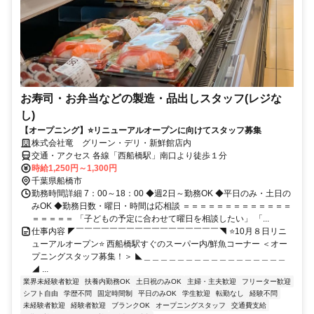
お寿司・お弁当などの製造・品出しスタッフ(レジな
し)
【オープニング】⭐リニューアルオープンに向けてスタッフ募集
株式会社竜 グリーン・デリ・新鮮館店内
交通・アクセス 各線「西船橋駅」南口より徒歩１分
時給1,250円～1,300円
千葉県船橋市
勤務時間詳細 7：00～18：00 ◆週2日～勤務OK ◆平日のみ・土日の
みOK ◆勤務日数・曜日・時間は応相談 ＝＝＝＝＝＝＝＝＝＝＝＝＝
＝＝＝＝＝ 「子どもの予定に合わせて曜日を相談したい」 「...
仕事内容 ◤￣￣￣￣￣￣￣￣￣￣￣￣￣￣￣￣￣◥ ⭐10月８日リニ
ューアルオープン⭐ 西船橋駅すぐのスーパー内/鮮魚コーナー ＜オー
プニングスタッフ募集！＞ ◣＿＿＿＿＿＿＿＿＿＿＿＿＿＿＿＿＿
◢ ...
業界未経験者歓迎
扶養内勤務OK
土日祝のみOK
主婦・主夫歓迎
フリーター歓迎
シフト自由
学歴不問
固定時間制
平日のみOK
学生歓迎
転勤なし
経験不問
未経験者歓迎
経験者歓迎
ブランクOK
オープニングスタッフ
交通費支給