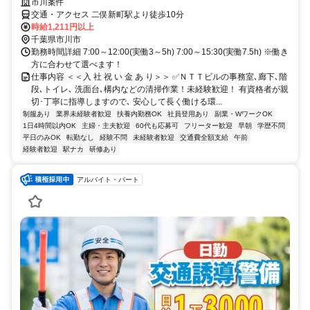
市川案件
交通・アクセス 二俣新町駅より徒歩10分
時給1,211円以上
千葉県市川市
勤務時間詳細 7:00～12:00(実働3～5h) 7:00～15:30(実働7.5h) ※働き
方に合わせて選べます！
仕事内容 ＜＜入 社 祝 い 金 あ り＞＞ ✅ＮＴＴビルの事務室､廊下､階
段､トイレ､ 洗面台､構内などの清掃作業！未経験歓迎！ 有資格者が親
切･丁寧に指導しますので､ 安心して長く働ける環...
制服あり
業界未経験者歓迎
扶養内勤務OK
社員登用あり
副業・WワークOK
1日4時間以内OK
主婦・主夫歓迎
60代も応募可
フリーター歓迎
早朝
学歴不問
平日のみOK
転勤なし
経験不問
未経験者歓迎
交通費全額支給
午前
経験者歓迎
駅ナカ
研修あり
アルバイト・パート