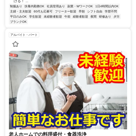
げる！ ...
制服あり
扶養内勤務OK
社員登用あり
副業・WワークOK
1日4時間以内OK
主婦・主夫歓迎
60代も応募可
フリーター歓迎
早朝
シフト自由
学歴不問
平日のみOK
学生歓迎
未経験者歓迎
午前
経験者歓迎
夜間
研修あり
夕方
ブランクOK
アルバイト・パート
老人ホームでの料理盛付・食器洗浄