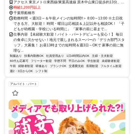
アクセス 東京メトロ東西線/東葉高速線 原木中山東口徒歩約13分、京
成本線 東中山南口徒歩約14分、ＪＲ武蔵野線 西船橋南口徒歩約16分
時給1,200円以上
西船橋駅・原木中山駅徒歩15分／自転車OK
千葉県船橋市
勤務時間 ＜週3日～＆午前メインの短時間!!＞ 8:00～13:00 ※土日祝
できる方、大歓迎！ 時間・曜日は応相談＆上記以外も相談OK！ 「子
どもが幼稚園・学校にいる時間に」 「家事の前に昼まで...
仕事内容 【未経験大歓迎！バイト・パートデビューも安心！】 毎日
の食卓に欠かせない！地元で親しまれるスーパーの「デリカ部門スタ
ッフ」大募集！ お昼13時までの短時間＆週3日～OKで 家事の前に無
理な...
制服あり
扶養内勤務OK
社員登用あり
1日4時間以内OK
主婦・主夫歓迎
60代も応募可
フリーター歓迎
学歴不問
平日のみOK
学生歓迎
未経験者歓迎
午前
経験者歓迎
研修あり
ブランクOK
交通費支給
長期歓迎
フルタイム歓迎
週2・3日からOK
シフト制
アルバイト・パート