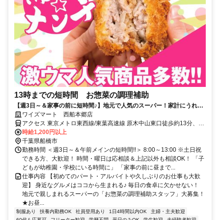
13時までの短時間 お惣菜の調理補助
【週3日～＆家事の前に短時間♪】地元で人気のスーパー！家計にうれし
い従業員割引あり
ワイズマート 西船本郷店
アクセス 東京メトロ東西線/東葉高速線 原木中山東口徒歩約13分、京
成本線 東中山南口徒歩約14分、ＪＲ武蔵野線 西船橋南口徒歩約16分
時給1,200円以上
西船橋駅・原木中山駅徒歩15分／自転車OK
千葉県船橋市
勤務時間 ＜週3日～＆午前メインの短時間!!＞ 8:00～13:00 ※土日祝
できる方、大歓迎！ 時間・曜日は応相談＆上記以外も相談OK！ 「子
どもが幼稚園・学校にいる時間に」 「家事の前に昼まで...
仕事内容 【初めてのパート・アルバイトや久しぶりのお仕事も大歓
迎】 身近なグルメはココから生まれる♪ 毎日の食卓に欠かせない！
地元で親しまれるスーパーの「お惣菜の調理補助スタッフ」大募集！
★お昼...
制服あり
扶養内勤務OK
社員登用あり
1日4時間以内OK
主婦・主夫歓迎
60代も応募可
フリーター歓迎
学歴不問
平日のみOK
学生歓迎
未経験者歓迎