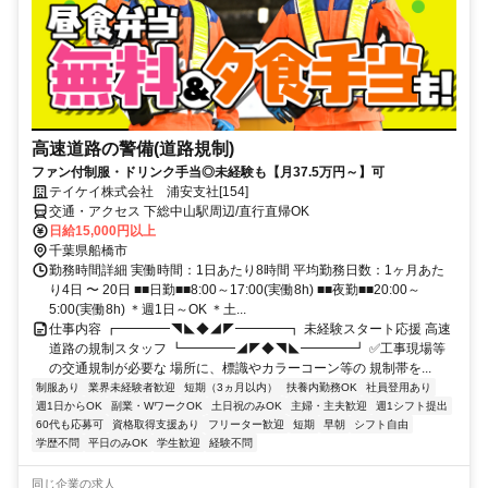
高速道路の警備(道路規制)
ファン付制服・ドリンク手当◎未経験も【月37.5万円～】可
テイケイ株式会社 浦安支社[154]
交通・アクセス 下総中山駅周辺/直行直帰OK
日給15,000円以上
千葉県船橋市
勤務時間詳細 実働時間：1日あたり8時間 平均勤務日数：1ヶ月あた
り4日 〜 20日 ■■日勤■■8:00～17:00(実働8h) ■■夜勤■■20:00～
5:00(実働8h) ＊週1日～OK ＊土...
仕事内容 ┏━━━━◥◣◆◢◤━━━━┓ 未経験スタート応援 高速
道路の規制スタッフ ┗━━━━◢◤◆◥◣━━━━┛ ✅工事現場等
の交通規制が必要な 場所に、標識やカラーコーン等の 規制帯を...
制服あり
業界未経験者歓迎
短期（3ヵ月以内）
扶養内勤務OK
社員登用あり
週1日からOK
副業・WワークOK
土日祝のみOK
主婦・主夫歓迎
週1シフト提出
60代も応募可
資格取得支援あり
フリーター歓迎
短期
早朝
シフト自由
学歴不問
平日のみOK
学生歓迎
経験不問
同じ企業の求人