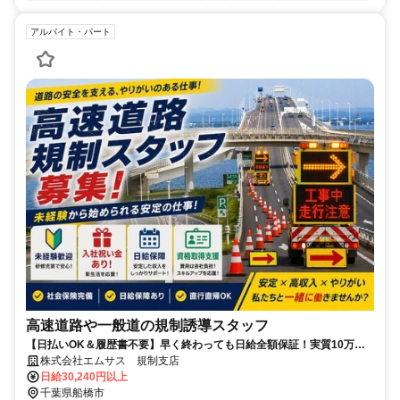
アルバイト・パート
高速道路や一般道の規制誘導スタッフ
【日払いOK＆履歴書不要】早く終わっても日給全額保証！実質10万円
の入社祝金あり／WEB面談で即採用◎
株式会社エムサス 規制支店
日給30,240円以上
千葉県船橋市