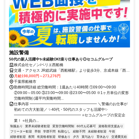
施設警備
50代の新人活躍中✨未経験OK❗座り仕事あり◎セコムグループ
株式会社セノン/ペリエ西船橋
交通・アクセス JR総武線「西船橋駅」より徒歩3分、京成本線「西船
駅」より徒歩10分
月給198,000円～273,276円
千葉県船橋市
勤務時間詳細 総労働時間：1週あたり40時間 ①09:00〜09:00
②09:00～05:00 ③23:00〜09:00 ④23:00〜05:00 ※1ヶ月単位の変形
労働時間制 (週平均実働時間...
仕事内容 ━━━━━━━━━━━━━━━━━━ ＼警備のお仕事が
初めての方大歓迎／ ✨40代・50代のスタッフも活躍中✨
━━━━━━━━━━━━━━━━━━ ⭐セコムグループの安定企
業！ ⭐社員の...
制服あり
業界未経験者歓迎
変形労働時間制
60代も応募可
資格取得支援あり
フリーター歓迎
早朝
学歴不問
転勤なし
経験不問
未経験者歓迎
午前
経験者歓迎
夜間
有資格者歓迎
研修あり
夕方
賞与あり
育休あり
交通費支給