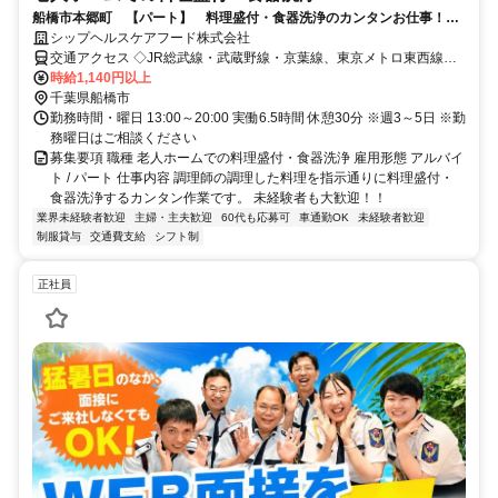
船橋市本郷町 【パート】 料理盛付・食器洗浄のカンタンお仕事！■
昇給・賞与あり■交通費支給■車通勤可
シップヘルスケアフード株式会社
交通アクセス ◇JR総武線・武蔵野線・京葉線、東京メトロ東西線
「西船橋」駅から徒歩10分 ◇京葉道路原木インターチェンジより2分
時給1,140円以上
千葉県船橋市
勤務時間・曜日 13:00～20:00 実働6.5時間 休憩30分 ※週3～5日 ※勤
務曜日はご相談ください
募集要項 職種 老人ホームでの料理盛付・食器洗浄 雇用形態 アルバイ
ト / パート 仕事内容 調理師の調理した料理を指示通りに料理盛付・
食器洗浄するカンタン作業です。 未経験者も大歓迎！！
業界未経験者歓迎
主婦・主夫歓迎
60代も応募可
車通勤OK
未経験者歓迎
制服貸与
交通費支給
シフト制
正社員