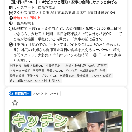
【週3日/1日5h～】13時ピタッと退勤！家事の合間にサクっと稼げる＆
パート賞与もあり♪
ワイズマート 西船本郷店
アクセス 東京メトロ東西線/東葉高速線 原木中山東口徒歩約13分、京
成本線 東中山南口徒歩約14分、ＪＲ武蔵野線 西船橋南口徒歩約16分
時給1,200円以上
西船橋駅・原木中山駅徒歩15分／自転車OK
千葉県船橋市
勤務時間 ＜週3日～＆午前メインの短時間!!＞ 8:00～13:00 ※土日祝
できる方、大歓迎！ 時間・曜日は応相談＆上記以外も相談OK！ 「子
どもが幼稚園・学校にいる時間に」 「家事の前に昼まで...
仕事内容 【初めてのパート・アルバイトや久しぶりのお仕事も大歓
迎】 地元の主婦さん御用達＆毎日の食卓を支えるスーパーの「精肉
部門スタッフ」大募集！ 午前中メインの短時間！ 週3日～OKで家事
と両立し...
制服あり
扶養内勤務OK
社員登用あり
主婦・主夫歓迎
60代も応募可
フリーター歓迎
学歴不問
平日のみOK
学生歓迎
未経験者歓迎
午前
経験者歓迎
研修あり
ブランクOK
交通費支給
長期歓迎
フルタイム歓迎
週2・3日からOK
シフト制
社割あり
アルバイト・パート