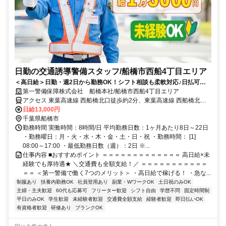
日勤の交通誘導警備スタッフ/船橋市西船4丁目エリア
＜高日給＞日勤・週2日から勤務OK！シフト相談も柔軟対応♪日払可◎
未経験歓迎★
第一警備保障株式会社 船橋本社/船橋市西船4丁目エリア
アクセス 東葉高速線 西船橋北口徒歩約2分、東葉高速線 西船橋北口
徒歩約2分、東葉高速線 西船橋北口徒歩約2分 直行直帰OK＊交通費全
日給13,000円
額支給＊
千葉県船橋市
勤務時間 実働時間：8時間/日 平均勤務日数：1ヶ月あたり8日～22日
・勤務曜日：月・火・水・木・金・土・日・祝 ・勤務時間： [1]
08:00～17:00 ・最低勤務日数（週）：2日 ※...
仕事内容 ■おすすめポイント ＝＝＝＝＝＝＝＝＝＝＝＝＝ 高日給×未
経験でも厚待遇★ ＼交通費も全額支給！／ ＝＝＝＝＝＝＝＝＝＝＝
＝＝ ＜第一警備で働く7つのメリット＞ ・高日給で稼げる！ ・急な...
制服あり
扶養内勤務OK
社員登用あり
副業・WワークOK
土日祝のみOK
主婦・主夫歓迎
60代も応募可
フリーター歓迎
シフト自由
学歴不問
固定時間制
平日のみOK
学生歓迎
未経験者歓迎
交通費全額支給
経験者歓迎
即日払いOK
有資格者歓迎
研修あり
ブランクOK