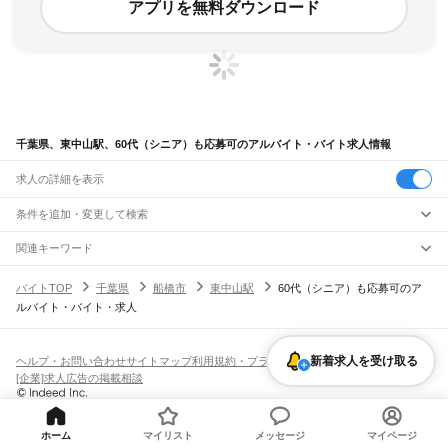
アプリを無料ダウンロード
千葉県、東中山駅、60代（シニア）も応募可のアルバイト・バイト求人情報
求人の詳細を表示
条件を追加・変更して検索
市区町村を追加・変更
関連キーワード
完全在宅ワーク 全国
シール貼り 在宅
現在地周辺
ガチャガチャ
犬カフェ
千葉県
駅を追加・変更
バイトTOP
千葉県
船橋市
東中山駅
60代（シニア）も応募可のア
千葉県
すべて
ルバイト・バイト・求人
千葉市
すべて
職種を追加・変更
JR武蔵野線
中央区
花見川区
稲毛区
若葉区
緑区
美浜区
南流山駅
新松戸駅
新八柱駅
東松戸駅
市川大野駅
船橋法典駅
西船橋駅
飲食・フードサービス
銚子市
市川市
船橋市
館山市
木更津市
松戸市
野田市
茂原市
成田市
佐倉市
東金市
特徴を追加・変更
飲食・フードサービス
すべて
新着求人を受け取る
ヘルプ・お問い合わせ
サイトマップ
利用規約・プライバシーポリシー
JR中央・総武線
旭市
習志野市
柏市
勝浦市
市原市
流山市
八千代市
我孫子市
鴨川市
鎌ケ谷市
ホールスタッフ
キッチンスタッフ
皿洗い・洗い場
精肉・鮮魚加工
給食調理
人気
[企業]求人広告の掲載相談
市川駅
本八幡駅
下総中山駅
西船橋駅
船橋駅
東船橋駅
津田沼駅
幕張本郷駅
幕張駅
君津市
富津市
浦安市
四街道市
袖ケ浦市
八街市
印西市
白井市
富里市
南房総市
雇用形態を追加・変更
パン屋（ベーカリー）
フードカウンター販売員
バー（BAR）・バーテンダー
日払いOK
高校生歓迎
学生歓迎
深夜の仕事
髪型・髪色自由
ひげOK
ネイルOK
新検見川駅
稲毛駅
西千葉駅
千葉駅
匝瑳市
香取市
山武市
いすみ市
大網白里市
印旛郡
香取郡
山武郡
長生郡
夷隅郡
飲食店補助（開店・閉店準備）
飲食店（店長・マネージャー）
ピアスOK
アルバイト・パート
履歴書不要
オープニングスタッフ
留学生・外国人活躍中
安房郡
都道府県を変更
営業・販売
JR総武本線
勤務期間
正社員
ホーム
マイリスト
メッセージ
マイページ
市川駅
船橋駅
津田沼駅
稲毛駅
千葉駅
東千葉駅
都賀駅
四街道駅
物井駅
佐倉駅
営業・販売
すべて
短期
契約社員
単発・1日OK
長期
期間限定（春夏冬休み等）