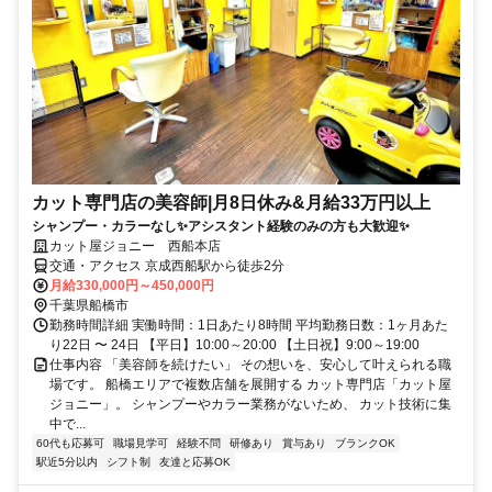
カット専門店の美容師|月8日休み&月給33万円以上
シャンプー・カラーなし✨アシスタント経験のみの方も大歓迎✨
カット屋ジョニー 西船本店
交通・アクセス 京成西船駅から徒歩2分
月給330,000円～450,000円
千葉県船橋市
勤務時間詳細 実働時間：1日あたり8時間 平均勤務日数：1ヶ月あた
り22日 〜 24日 【平日】10:00～20:00 【土日祝】9:00～19:00
仕事内容 「美容師を続けたい」 その想いを、安心して叶えられる職
場です。 船橋エリアで複数店舗を展開する カット専門店「カット屋
ジョニー」。 シャンプーやカラー業務がないため、 カット技術に集
中で...
60代も応募可
職場見学可
経験不問
研修あり
賞与あり
ブランクOK
駅近5分以内
シフト制
友達と応募OK