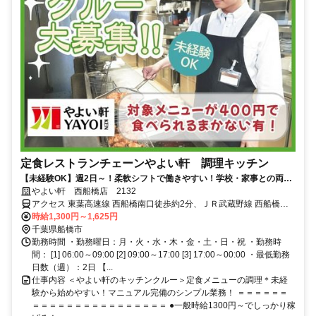
定食レストランチェーンやよい軒 調理キッチン
【未経験OK】週2日～！柔軟シフトで働きやすい！学校・家事との両立
◎＜オンライン面接実施中＞
やよい軒 西船橋店 2132
アクセス 東葉高速線 西船橋南口徒歩約2分、ＪＲ武蔵野線 西船橋南
口徒歩約2分、東京メトロ東西線/ＪＲ中央本線 西船橋南口徒歩約2分
時給1,300円～1,625円
西船橋駅南口より徒歩2分
千葉県船橋市
勤務時間 ・勤務曜日：月・火・水・木・金・土・日・祝 ・勤務時
間： [1] 06:00～09:00 [2] 09:00～17:00 [3] 17:00～00:00 ・最低勤務
日数（週）：2日 【...
仕事内容 ＜やよい軒のキッチンクルー＞定食メニューの調理＊未経
験から始めやすい！マニュアル完備のシンプル業務！ ＝＝＝＝＝＝
＝＝＝＝＝＝＝＝＝＝＝＝＝＝＝＝ ●一般時給1300円～でしっかり稼