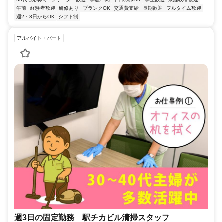
午前
経験者歓迎
研修あり
ブランクOK
交通費支給
長期歓迎
フルタイム歓迎
週2・3日からOK
シフト制
アルバイト・パート
週3日の固定勤務 駅チカビル清掃スタッフ