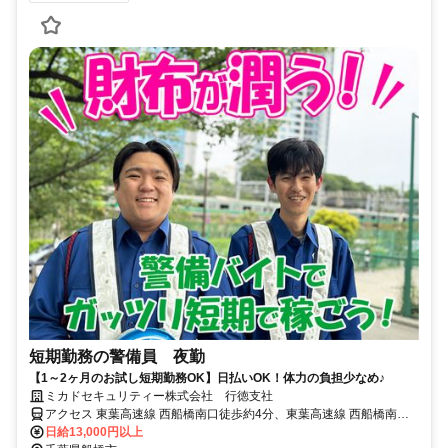
短期勤務の警備員 夜勤
【1～2ヶ月のお試し短期勤務OK】日払いOK！体力の負担少なめ♪
ミカドセキュリティー株式会社 行徳支社
アクセス 東葉高速線 西船橋南口徒歩約4分、東葉高速線 西船橋南口
徒歩約4分、東葉高速線 西船橋南口徒歩約4分
日給13,000円以上