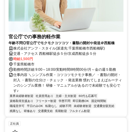
官公庁での事務的軽作業
年齢不問◎官公庁でモクモクコツコツ・書類の開封や発送＠西船橋
株式会社アンフ・スタイル(派遣先:千葉県船橋市西船橋駅)
交通・アクセス 西船橋駅徒歩５分/京成西船徒歩５分
時給1,500円
千葉県船橋市
勤務時間詳細 9:00～18:00/実動時間8時間00分/月～金の週５勤務
仕事内容 ＼シンプル作業・コツコツモクモク事務／ ・書類の開封・
封入 ・書類の仕分け・チェック ・発送業務 慣れてしまえばルーティ
ンのシンプル業務！ 研修・マニュアルがあるので未経験でも安心で
す♪
業界未経験者歓迎
社員登用あり
主婦・主夫歓迎
60代も応募可
資格取得支援あり
フリーター歓迎
学歴不問
即日勤務OK
固定時間制
職場見学可
平日のみOK
転勤なし
経験不問
未経験者歓迎
交通費全額支給
残業なし
研修あり
交通費支給
長期歓迎
フルタイム歓迎
正社員