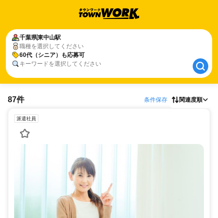
千葉県
千葉県
東中山駅
東中山駅
職種を選択してください
60代（シニア）も応募可
60代（シニア）も応募可
キーワードを選択してください
87件
条件保存
関連度順
派遣社員