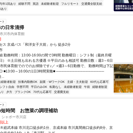
与年1回あり
経験不問
英語
未経験者歓迎
フルリモート
交通費全額支給
修あり
ート
館の日常清掃
 市川市内体育館
円
セス 京成バス「和洋女子大前」から 徒歩2分
市
 勤務時間：13:00-16:00の間で3時間 勤務曜日：シフト制（最終月曜
日） ※土日祝も出れる方優遇 ※平日のみも相談可 勤務日数：週3～6日
＼市民体育館でのでのお掃除です♪／ ⭐週3～6日勤務で、 勤務時間は下記
■13:00～16:00の1日3時間実働■ ──────────────────
..
未経験者歓迎
扶養内勤務OK
副業・WワークOK
主婦・主夫歓迎
60代も応募可
シフト自由
学歴不問
平日のみOK
転勤なし
未経験者歓迎
午前
経験者歓迎
あり
夕方
ブランクOK
70代も応募可
交通費支給
ート
の短時間 お惣菜の調理補助
 シャポー市川店
0円以上
ＪＲ総武本線 市川北口徒歩約1分、京成本線 市川真間南口徒歩約8分、京