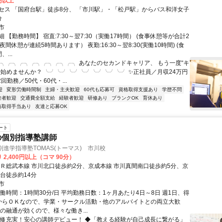
0円以上
セス 「国府台駅」徒歩8分、 「市川駅」・「松戸駅」からバス和洋女子
分
市
 【勤務時間】 宿直:7:30～翌7:30（実働17時間） (食事休憩等が合計2
夜間休憩が連続5時間あります） 夜勤:16:30～翌8:30(実働10時間) (食
...
╭╮╭╮╭╮╭╮╭╮╭╮╭╮ あなたのセカンドキャリア、 もう一度“キ
で始めませんか？ ╰╯╰╯╰╯╰╯╰╯╰╯╰╯ ✨正社員／月収24万円
回勤務／50代・60代・...
迎
変形労働時間制
主婦・主夫歓迎
60代も応募可
資格取得支援あり
学歴不問
験者歓迎
交通費全額支給
経験者歓迎
研修あり
ブランクOK
育休あり
格取得手当あり
友達と応募OK
ート
の個別指導塾講師
別進学指導塾TOMAS(トーマス) 市川校
 2,400円以上（コマ 90分）
ＪＲ総武本線 市川北口徒歩約2分、京成本線 市川真間南口徒歩約5分、京
府台徒歩約14分
市
働時間：1時間30分/日 平均勤務日数：1ヶ月あたり4日～8日 週1日、得
からＯＫなので、学業・サークル活動・他のアルバイトとの両立大歓
の融通が効くので、様々な働き...
研修充実！安心の講師デビュー！ ◆「教える経験が自己成長に繋がる」