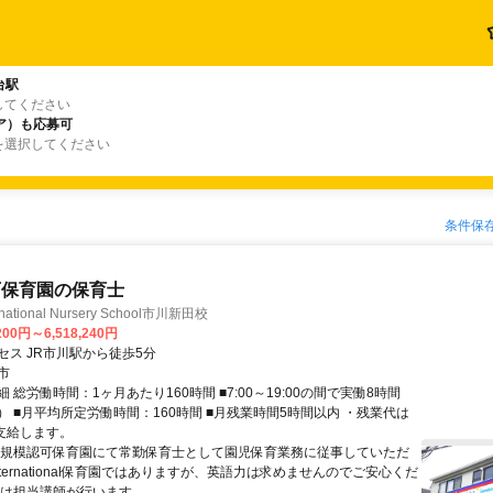
台駅
してください
ア）も応募可
を選択してください
条件保
可保育園の保育士
ernational Nursery School市川新田校
200円～6,518,240円
セス JR市川駅から徒歩5分
市
 総労働時間：1ヶ月あたり160時間 ■7:00～19:00の間で実働8時間
） ■月平均所定労働時間：160時間 ■月残業時間5時間以内 ・残業代は
％支給します。
中規模認可保育園にて常勤保育士として園児保育業務に従事していただ
nternational保育園ではありますが、英語力は求めませんのでご安心くだ
は担当講師が行います。 ...