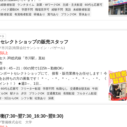
未経験者歓迎
ランチタイム
副業・WワークOK
主婦・主夫歓迎
60代も応募可
バイク通勤OK
学歴不問
職場見学可
経験不問
英語
未経験者歓迎
経験者歓迎
有資格者歓迎
研修あり
賞与あり
ブランクOK
育休あり
ート
トセレクトショップの販売スタッフ
フ市川店(有限会社サンシャイン・バザール)
0円以上
セス JR総武線「市川駅」直結
市
 9：45～21：00の間で1日5h～勤務OK♪
インポートセレクトショップにて、 接客・販売業務をお任せします！ 今
をお持ちの方の募集です！ ＊・。・＊。＊・。・＊。＊・。・＊。 《
ント！ 》 ★週3～、1日...
60代も応募可
フリーター歓迎
学歴不問
転勤なし
交通費全額支給
午前
イルOK
駅ナカ
夕方
ブランクOK
交通費支給
長期歓迎
フルタイム歓迎
2・3日からOK
シフト制
社割あり
深夜
7:30~翌7:30‗16:30~翌8:30)
プ警備株式会社 大学