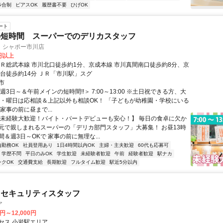
歩合制
ピアスOK
履歴書不要
ひげOK
ート
の短時間 スーパーでのデリカスタッフ
 シャポー市川店
0円以上
ＪＲ総武本線 市川北口徒歩約1分、京成本線 市川真間南口徒歩約8分、京
府台徒歩約14分 ＪＲ「市川駅」スグ
市
週3日～＆午前メインの短時間!!＞ 7:00～13:00 ※土日祝できる方、大
間・曜日は応相談＆上記以外も相談OK！ 「子どもが幼稚園・学校にいる
家事の前に昼まで...
【未経験大歓迎！バイト・パートデビューも安心！】 毎日の食卓に欠か
元で親しまれるスーパーの「デリカ部門スタッフ」大募集！ お昼13時
＆週3日～OKで 家事の前に無理な...
内勤務OK
社員登用あり
1日4時間以内OK
主婦・主夫歓迎
60代も応募可
学歴不問
平日のみOK
学生歓迎
未経験者歓迎
午前
経験者歓迎
駅ナカ
ンクOK
交通費支給
長期歓迎
フルタイム歓迎
駅近5分以内
るセキュリティスタッフ
ア
0円～12,000円
セス 小岩駅エリア