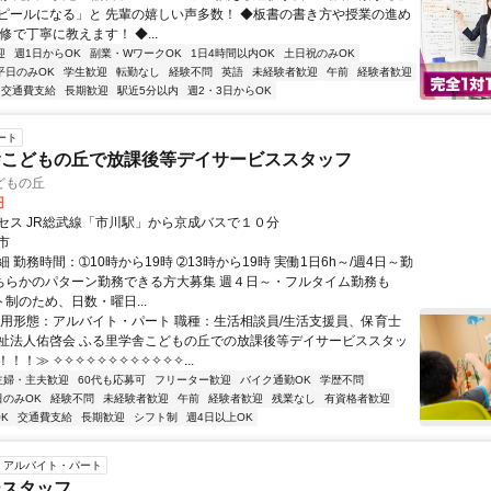
ピールになる」と 先輩の嬉しい声多数！ ◆板書の書き方や授業の進め
修で丁寧に教えます！ ◆...
迎
週1日からOK
副業・WワークOK
1日4時間以内OK
土日祝のみOK
平日のみOK
学生歓迎
転勤なし
経験不問
英語
未経験者歓迎
午前
経験者歓迎
交通費支給
長期歓迎
駅近5分以内
週2・3日からOK
ート
舎こどもの丘で放課後等デイサービススタッフ
どもの丘
円
セス JR総武線「市川駅」から京成バスで１０分
市
 勤務時間：➀10時から19時 ➁13時から19時 実働1日6h～/週4日～勤
どちらかのパターン勤務できる方大募集 週４日～・フルタイム勤務も
ト制のため、日数・曜日...
雇用形態：アルバイト・パート 職種：生活相談員/生活支援員、保育士
祉法人佑啓会 ふる里学舎こどもの丘での放課後等デイサービススタッ
！！≫ ✧✧✧✧✧✧✧✧✧✧✧✧...
主婦・主夫歓迎
60代も応募可
フリーター歓迎
バイク通勤OK
学歴不問
日のみOK
経験不問
未経験者歓迎
午前
経験者歓迎
残業なし
有資格者歓迎
K
交通費支給
長期歓迎
シフト制
週4日以上OK
アルバイト・パート
ースタッフ