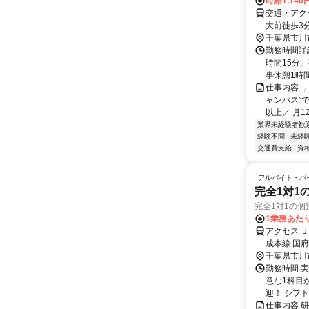
時給1,14
交通・アク
大前徒歩3
千葉県市川
勤務時間詳細
時間15分、
事休憩1時間、
仕事内容 
ャンパス”
以上／ 月12
業界未経験者歓
経験不問
未経
交通費支給
資
アルバイト・パ
完全1対1
完全1対1の個
1業務あたり
アクセス 
成本線 国
千葉県市川
勤務時間 実
意な1科目
迎！ シフト
仕事内容 