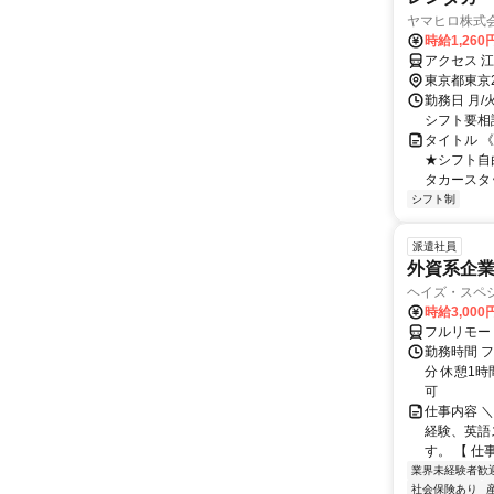
ヤマヒロ株式
時給1,26
アクセス 
東京都東京
勤務日 月/
シフト要相談！ 
タイトル 
★シフト自
タカースタッ
シフト制
派遣社員
外資系企
ヘイズ・スペ
時給3,000
フルリモー
勤務時間 フ
分 休憩1時
可
仕事内容 
経験、英語
す。 【 仕
業界未経験者歓
社会保険あり