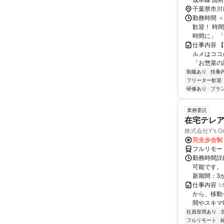
成本線 国
千葉県市川
勤務時間 ＜
歓迎！ 時
時間に」 「
仕事内容 
ルメはココ
「お惣菜の
制服あり
扶養
フリーター歓迎
研修あり
ブラ
業務委託
在宅テレ
株式会社Y's Gr
完全歩合制
フルリモー
勤務時間詳細
可能です。
新期間：3か
仕事内容 
から、移動
間やスキマ時
社員登用あり
フルリモート