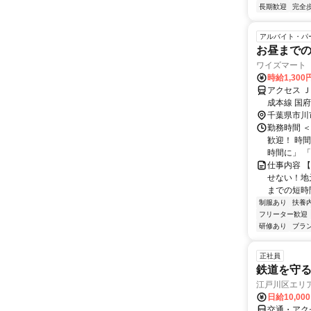
長期歓迎
完全
アルバイト・パ
お昼まで
ワイズマート
時給1,30
アクセス 
成本線 国
千葉県市川
勤務時間 ＜
歓迎！ 時
時間に」 「
仕事内容 
せない！地
までの短時間
制服あり
扶養
フリーター歓迎
研修あり
ブラ
正社員
鉄道を守
江戸川区エリ
日給10,00
交通・アク