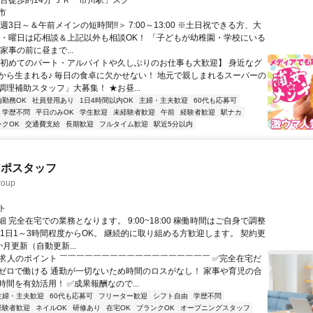
府台徒歩約14分 ＪＲ「市川駅」スグ
市
週3日～＆午前メインの短時間!!＞ 7:00～13:00 ※土日祝できる方、大
間・曜日は応相談＆上記以外も相談OK！ 「子どもが幼稚園・学校にいる
家事の前に昼まで...
【初めてのパート・アルバイトや久しぶりのお仕事も大歓迎】 身近なグ
から生まれる♪ 毎日の食卓に欠かせない！ 地元で親しまれるスーパーの
調理補助スタッフ」大募集！ ★お昼...
内勤務OK
社員登用あり
1日4時間以内OK
主婦・主夫歓迎
60代も応募可
学歴不問
平日のみOK
学生歓迎
未経験者歓迎
午前
経験者歓迎
駅ナカ
ンクOK
交通費支給
長期歓迎
フルタイム歓迎
駅近5分以内
アポスタッフ
oup
ト
 完全在宅での業務となります。 9:00~18:00 稼働時間はご自身で調整
 1日1～3時間程度からOK。 継続的に取り組める方歓迎します。 契約更
月更新（自動更新...
✨求人のポイント ￣￣￣￣￣￣￣￣￣￣￣￣￣￣￣￣￣￣ ✅完全在宅だ
ゼロで働ける 通勤が一切ないため時間のロスがなし！ 家事や育児の合
間を有効活用！ ✅成果報酬なので...
主婦・主夫歓迎
60代も応募可
フリーター歓迎
シフト自由
学歴不問
経験者歓迎
ネイルOK
研修あり
在宅OK
ブランクOK
オープニングスタッフ