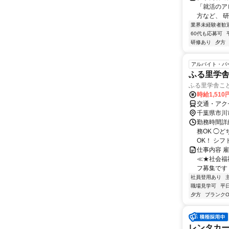
「就活のア
方など、 研
業界未経験者歓
60代も応募可
研修あり
夕方
アルバイト・パ
ふる里学
ふる里学舎こ
時給1,510
交通・アク
千葉県市川
勤務時間詳細
務OK ◯
OK！ シフ
仕事内容 
≪★社会福
フ募集です！
社員登用あり
職場見学可
平
夕方
ブランクO
レンタカ