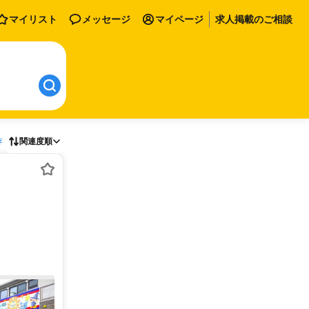
マイリスト
メッセージ
マイページ
求人掲載のご相談
存
関連度順