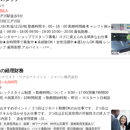
会社
0円以上
江戸川駅徒歩5分
23区江戸川区
火/水/木/金/土/日/祝 勤務時間 8：00～18：00 勤務時間備考 ≪シフト例≫
08:00～18:00 09:00～19:00 10:00～20:00 最低勤務...
《レンタカーショップでスタッフ募集》スグに覚えられる簡単なお仕事
由★全時間帯で募集中★未経験OK！女性活躍中★週1からOK 職種 レン
フ 雇用形態 アルバイト・パー...
業の経理財務
シャリスト・リクルートメント・ジャパン株式会社
円～4,500円
ト
レックスタイム制度 ＜勤務時間について＞ 9:00～17:00(実働7時間00
間) ※残業月5～10時間程度 ＜勤務開始時期＞ 即日～ ※スタート日相談
＼おすすめポイント／ 1つ目はリモート勤務OKのお仕事です。 2つ目は
スキルを活かせるお仕事です。 3つ目は正社員登用の可能性大の求人で
事内容 】 ・資金管理業務（日...
迎
社員登用あり
副業・WワークOK
60代も応募可
資格取得支援あり
産休・育休取得実績あり
バイク通勤OK
学歴不問
即日勤務OK
職場見学可