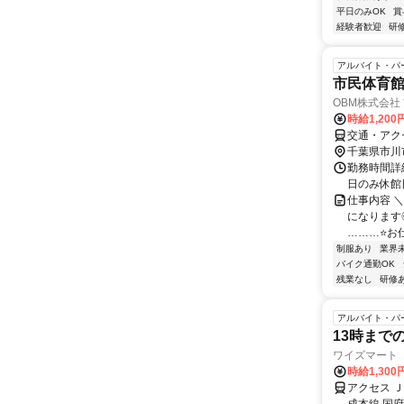
平日のみOK
賞
経験者歓迎
研
アルバイト・パ
市民体育
OBM株式会社
時給1,200
交通・アク
千葉県市川
勤務時間詳細
日のみ休館
仕事内容 
になります◎ 
………⭐お仕.
制服あり
業界
バイク通勤OK
残業なし
研修
アルバイト・パ
13時まで
ワイズマート
時給1,30
アクセス 