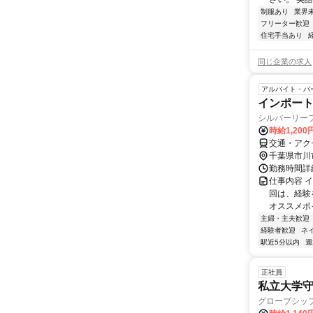
制服あり
業界
フリーター歓迎
住宅手当あり
同じ企業の求人
アルバイト・パ
インポー
シルバーリー
時給1,20
交通・アク
千葉県市川
勤務時間詳細
仕事内容 
回は、経験
オススメポイ
主婦・主夫歓迎
経験者歓迎
ネ
駅近5分以内
週
正社員
私立大学守衛(
グローブシッ