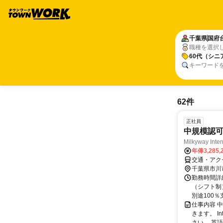
千葉県
国府
職種を選択
60代（シニ
キーワード
62件
正社員
中規模認
Milkyway Int
年俸3,285,
交通・アク
千葉県市川
勤務時間詳細
（シフト制
別途100
仕事内容 
きます。 I
さい。 英語