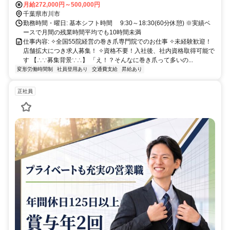
駅」北口より徒歩6分
月給272,000円～500,000円
千葉県市川市
勤務時間・曜日: 基本シフト時間 9:30～18:30(60分休憩) ※実績ベ
ースで月間の残業時間平均でも10時間未満
仕事内容: ✧全国55院経営の巻き爪専門院でのお仕事 ✧未経験歓迎！
店舗拡大につき求人募集！ ✧資格不要！入社後、社内資格取得可能で
す 【∴∵募集背景∵∴】 「え！？そんなに巻き爪って多いの...
変形労働時間制
社員登用あり
交通費支給
昇給あり
正社員