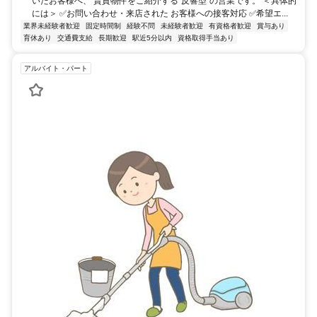
いたお客様へ、 賃貸物件をご紹介する“反響型”の営業です。 ＜具体的
には＞ ✅お問い合わせ・来店された お客様への接客対応 ✅希望エ...
業界未経験者歓迎
固定時間制
経験不問
未経験者歓迎
有資格者歓迎
賞与あり
育休あり
交通費支給
長期歓迎
駅近5分以内
資格取得手当あり
アルバイト・パート