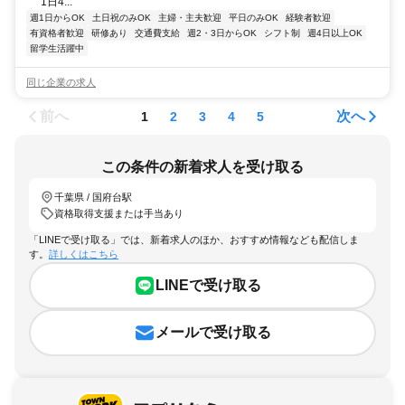
1日4...
週1日からOK
土日祝のみOK
主婦・主夫歓迎
平日のみOK
経験者歓迎
有資格者歓迎
研修あり
交通費支給
週2・3日からOK
シフト制
週4日以上OK
留学生活躍中
同じ企業の求人
前へ
次へ
1
2
3
4
5
この条件の新着求人を受け取る
千葉県 / 国府台駅
資格取得支援または手当あり
「LINEで受け取る」では、新着求人のほか、おすすめ情報なども配信しま
す。
詳しくはこちら
LINEで受け取る
メールで受け取る