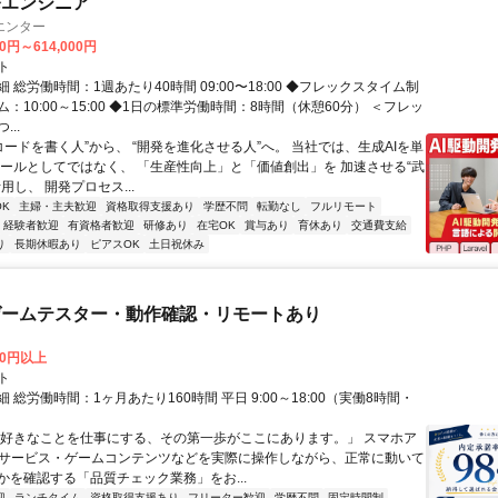
発エンジニア
エンター
00円～614,000円
ト
 総労働時間：1週あたり40時間 09:00〜18:00 ◆フレックスタイム制
：10:00～15:00 ◆1日の標準労働時間：8時間（休憩60分） ＜フレッ
..
コードを書く人”から、 “開発を進化させる人”へ。 当社では、生成AIを単
ツールとしてではなく、 「生産性向上」と「価値創出」を 加速させる“武
用し、 開発プロセス...
K
主婦・主夫歓迎
資格取得支援あり
学歴不問
転勤なし
フルリモート
経験者歓迎
有資格者歓迎
研修あり
在宅OK
賞与あり
育休あり
交通費支給
り
長期休暇あり
ピアスOK
土日祝休み
ゲームテスター・動作確認・リモートあり
00円以上
ト
 総労働時間：1ヶ月あたり160時間 平日 9:00～18:00（実働8時間・
）
「好きなことを仕事にする、その第一歩がここにあります。」 スマホア
bサービス・ゲームコンテンツなどを実際に操作しながら、正常に動いて
かを確認する「品質チェック業務」をお...
迎
ランチタイム
資格取得支援あり
フリーター歓迎
学歴不問
固定時間制