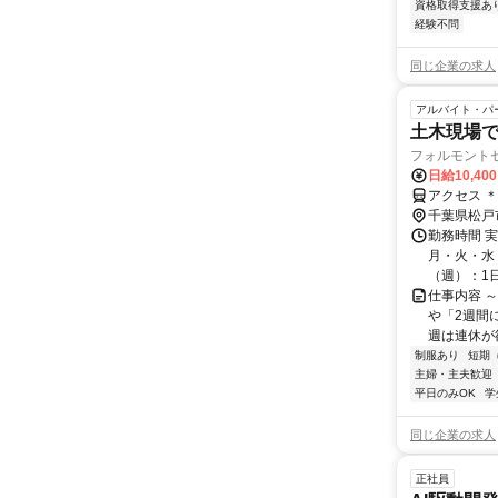
資格取得支援あ
経験不問
同じ企業の求人
アルバイト・パ
土木現場
フォルモント
日給10,40
アクセス 
千葉県松戸
勤務時間 
月・火・水・
（週）：1日 
仕事内容 
や「2週間
週は連休が欲
制服あり
短期
主婦・主夫歓迎
平日のみOK
学
同じ企業の求人
正社員