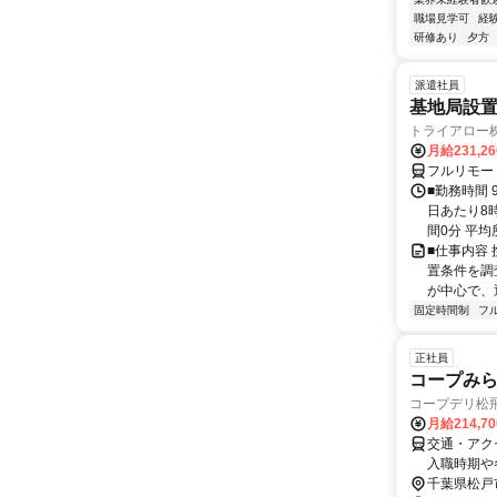
職場見学可
経
研修あり
夕方
派遣社員
基地局設
トライアロー
月給231,2
フルリモー
■勤務時間 
日あたり8
間0分 平均
■仕事内容
置条件を調
が中心で、
固定時間制
フ
正社員
コープみ
コープデリ松
月給214,7
交通・アク
入職時期や
を含む通勤
千葉県松戸