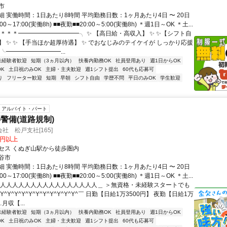
市
 実働時間：1日あたり8時間 平均勤務日数：1ヶ月あたり4日 〜 20日
00～17:00(実働8h) ■■夜勤■■20:00～5:00(実働8h) ＊週1日～OK ＊土...
╭＊＊＊━━━━━━━━━━╮ ✨ 【高日給・高収入】 ✨ ✨【シフト自
】 ✨ ✨ 【手当ほか超厚待遇】 ✨ でおなじみのテイケイが しっかり応援
╰━━━━━━━━━...
未経験者歓迎
短期（3ヵ月以内）
扶養内勤務OK
社員登用あり
週1日からOK
K
土日祝のみOK
主婦・主夫歓迎
週1シフト提出
60代も応募可
り
フリーター歓迎
短期
早朝
シフト自由
学歴不問
平日のみOK
学生歓迎
アルバイト・パート
警備(道路規制)
社 松戸支社[165]
0円以上
セス くぬぎ山駅から徒歩圏内
谷市
 実働時間：1日あたり8時間 平均勤務日数：1ヶ月あたり4日 〜 20日
00～17:00(実働8h) ■■夜勤■■20:00～5:00(実働8h) ＊週1日～OK ＊土...
＿人人人人人人人人人人人人人人人人＿ ＞無資格・未経験スタートでも
^Y^Y^Y^Y^Y^Y^Y^Y^Y^Y^￣ 日勤【日給1万3500円】 夜勤【日給1万
…月収【...
未経験者歓迎
短期（3ヵ月以内）
扶養内勤務OK
社員登用あり
週1日からOK
K
土日祝のみOK
主婦・主夫歓迎
週1シフト提出
60代も応募可