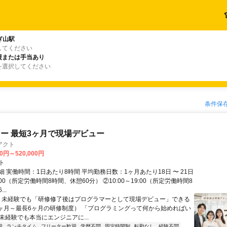
ぎ山駅
してください
援または手当あり
を選択してください
条件保
ー 最短3ヶ月で現場デビュー
アクト
00円～520,000円
ト
 実働時間：1日あたり8時間 平均勤務日数：1ヶ月あたり18日 〜 21日
18:00（所定労働時間8時間、休憩60分） ②10:00～19:00（所定労働時間8
..
＼ 未経験でも「研修修了後はプログラマーとして現場デビュー」できる
1ヶ月～最長6ヶ月の研修制度） 「プログラミングって何から始めればい
T未経験でも本当にエンジニアに...
迎
ランチタイム
フリーター歓迎
学歴不問
固定時間制
転勤なし
経験不問