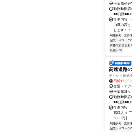
千葉県松戸
勤務時間詳細
■■日勤■■8:
仕事内容 
由度の高さ
します！！ 
制服あり
業界
副業・WワークO
資格取得支援あ
経験不問
高速道路の
テイケイ株式会
日給15,00
交通・アク
千葉県鎌ケ
勤務時間詳細
■■日勤■■8:
仕事内容 
高収入＜ ￣Y
5000円】 
制服あり
業界
副業・WワークO