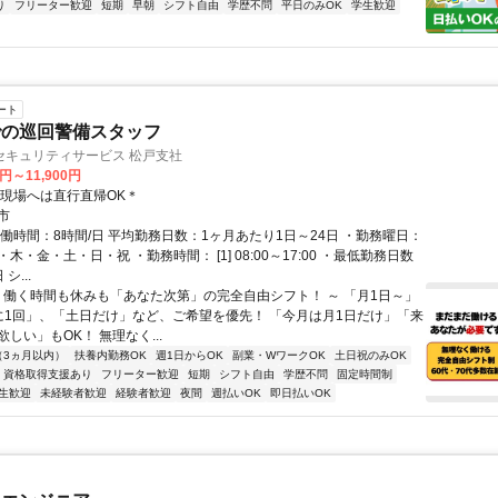
り
フリーター歓迎
短期
早朝
シフト自由
学歴不問
平日のみOK
学生歓迎
ート
での巡回警備スタッフ
セキュリティサービス 松戸支社
0円～11,900円
＊現場へは直行直帰OK＊
市
実働時間：8時間/日 平均勤務日数：1ヶ月あたり1日～24日 ・勤務曜日：
木・金・土・日・祝 ・勤務時間： [1] 08:00～17:00 ・最低勤務日数
シ...
～ 働く時間も休みも「あなた次第」の完全自由シフト！ ～ 「月1日～」
に1回」、「土日だけ」など、ご希望を優先！ 「今月は月1日だけ」「来
しい」もOK！ 無理なく...
（3ヵ月以内）
扶養内勤務OK
週1日からOK
副業・WワークOK
土日祝のみOK
資格取得支援あり
フリーター歓迎
短期
シフト自由
学歴不問
固定時間制
生歓迎
未経験者歓迎
経験者歓迎
夜間
週払いOK
即日払いOK