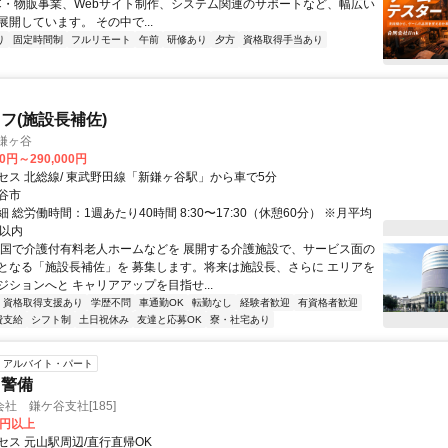
C・物販事業、Webサイト制作、システム関連のサポートなど、幅広い
開しています。 その中で...
り
固定時間制
フルリモート
午前
研修あり
夕方
資格取得手当あり
フ(施設長補佐)
鎌ヶ谷
00円～290,000円
セス 北総線/ 東武野田線「新鎌ヶ谷駅」から車で5分
谷市
 総労働時間：1週あたり40時間 8:30〜17:30（休憩60分） ※月平均
間以内
全国で介護付有料老人ホームなどを 展開する介護施設で、サービス面の
となる「施設長補佐」を 募集します。将来は施設長、さらに エリアを
ジションへと キャリアアップを目指せ...
資格取得支援あり
学歴不問
車通勤OK
転勤なし
経験者歓迎
有資格者歓迎
費支給
シフト制
土日祝休み
友達と応募OK
寮・社宅あり
アルバイト・パート
・警備
社 鎌ケ谷支社[185]
0円以上
セス 元山駅周辺/直行直帰OK