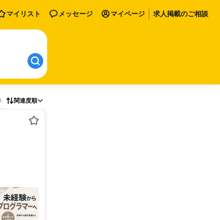
マイリスト
メッセージ
マイページ
求人掲載のご相談
存
関連度順