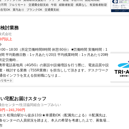
験不問
フルリモート
交通費全額支給
午前
経験者歓迎
残業なし
有資格者歓迎
在宅OK
賞与あり
ブランクOK
交通費支給
置検討業務
株式会社
60円以上
ト
9:00～18:00（所定労働時間8時間 休憩:60分） ■労働時間 実働時間：1
時間 平均勤務日数：1ヶ月あたり20日 平均残業時間：1ヶ月あたり20時
所定労働時...
 携帯電話基地局（4G/5G）の新設や設備増設を行う際に、電波品質や設
査・検討する業務（TSSR業務）を担当しして頂きます。デスクワーク
通信インフラを支える技術職になりま...
ルリモート
らい宅配お届けスタッフ
飛台センター/生活協同組合コープみらい
00円～241,700円
セス 松飛台駅から徒歩13分★車通勤OK（配属先による）※配属先は、
各センターの人員状況を踏まえ、本人の希望を考慮した上で、募集場所
可能な範囲のセンターから決定します。
市