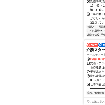
勤務時間詳細
17：45 ・
沿った勤...
仕事内容 
がむしゃら
選ばれてい
制服あり
業界
バイク通勤OK
経験者歓迎
研
介護スタッ
ホームケア土屋
時給1,800
交通・アクセス ◇
る交通費は
況により訪
千葉県鎌ケ
勤務時間詳細
00～翌7：
仕事内容 
━━━━━
変形労働時間制
同じ企業の求人