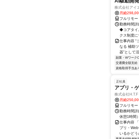
AI駆動開
株式会社アイ
月給298,0
フルリモー
勤務時間詳細
◆コアタイム
クス制度につ.
仕事内容 “
なる 補助
器”として活
副業・WワークO
交通費全額支給
資格取得手当あ
正社員
アプリ・
株式会社H.T.F
月給250,0
フルリモー
勤務時間詳細
休憩1時間
仕事内容 
プリ・We
いるかどう
業界未経験者歓