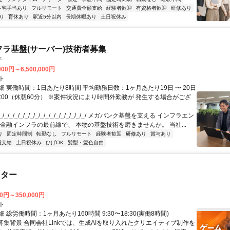
住宅手当あり
フルリモート
交通費全額支給
経験者歓迎
有資格者歓迎
研修あり
り
育休あり
駅近5分以内
長期休暇あり
土日祝休み
フラ基盤(サーバー)技術者募集
子
000円～6,500,000円
ト
 実働時間：1日あたり8時間 平均勤務日数：1ヶ月あたり19日 〜 20日
18:00（休憩60分） ※案件状況により時間外勤務が 発生する場合がござ
/_/_/_/_/_/_/_/_/_/_/_/_/_/_/_/_/ メガバンク基盤を支える インフラエン
 金融インフラの最前線で、 本物の基盤技術を磨きませんか。 当社...
り
固定時間制
転勤なし
フルリモート
経験者歓迎
研修あり
賞与あり
費支給
土日祝休み
ひげOK
髪型・髪色自由
スター
00円～350,000円
ト
 総労働時間：1ヶ月あたり160時間 9:30〜18:30(実働8時間)
●募集背景 合同会社Linkでは、生成AIを取り入れたクリエイティブ制作を