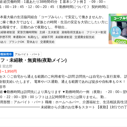
 総労働時間：1週あたり38時間45分 【 基本シフト例 】 ・09：00～
11：00～19：45 ・12：00～20：45 《 勤務時間について 》 契約時間に
日本最大級の生活協同組合「コープみらい」で安定して働きませんか。
に稼ぐ働き方ではなく、家族との時間・生活の安定を大切にしたい方に
る職場です。 日勤のみで夜勤なし、早朝出...
未経験者歓迎
変形労働時間制
主婦・主夫歓迎
資格取得支援あり
フリーター歓迎
学歴不問
車通勤OK
転勤なし
経験不問
未経験者歓迎
交通費全額支給
修あり
ブランクOK
育休あり
交通費支給
アルバイト・パート
フ・未経験・無資格(夜勤メイン)
 習志野
円～1,950円
ご自宅から通える範囲のご利用者宅へ訪問 訪問先へは自宅から直行直帰。 訪問時に発生す
全額支給いたします。 電車やバス通勤、通える範囲であれば徒歩や自転車もＯＫ！
問先が変わることがあります。
谷市
 ◆勤務時間は訪問先により異なります ▼勤務時間の一例 （夜勤） ・20：00～翌6：
00 ・22：00～翌8：00 シフトは上記時間帯だけには限りません。 勤...
雇用形態：アルバイト・パート 職種：ホームヘルパー、介護福祉士、生活相談員/生
━━━━━━━━━━━━ 未経験から介護のお仕事をスタート 【夜勤】1対1での丁寧な