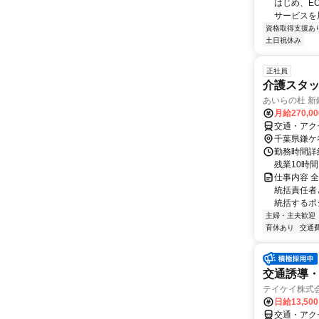
はじめ、E
サービスを展
資格取得支援あ
土日祝休み
正社員
介護スタッ
あいらの杜 新
月給270,0
交通・アク
千葉県鎌ケ
勤務時間詳細
残業10時
仕事内容 
統括責任者
統括するポ
主婦・主夫歓迎
育休あり
交通
交通誘導
テイケイ株式会
日給13,50
交通・アク