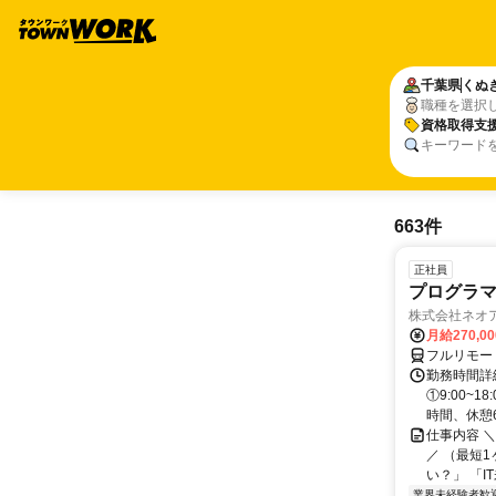
千葉県
くぬ
職種を選択
資格取得支
キーワード
663件
正社員
プログラマ
株式会社ネオ
月給270,0
フルリモー
勤務時間詳細
①9:00~
時間、休憩6.
仕事内容 
／ （最短
い？」 「I
業界未経験者歓