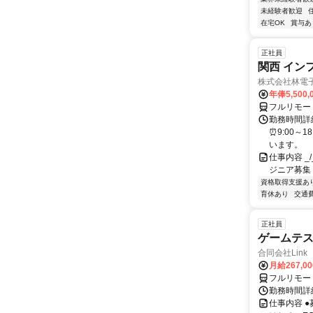
未経験者歓迎
在宅OK
賞与あ
正社員
関西 イン
株式会社林電
年俸5,500,
フルリモー
勤務時間詳細
⏰9:00～
います。
仕事内容 _/_
ジニア募集
資格取得支援あ
育休あり
交通
正社員
ゲームテ
合同会社Link
月給267,0
フルリモー
勤務時間詳細
仕事内容 