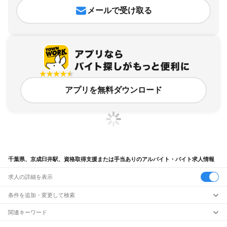
メールで受け取る
アプリを無料ダウンロード
千葉県、京成臼井駅、資格取得支援または手当ありのアルバイト・バイト求人情報
求人の詳細を表示
条件を追加・変更して検索
市区町村を追加・変更
関連キーワード
完全在宅ワーク 全国
シール貼り 在宅
現在地周辺
ガチャガチャ
犬カフェ
千葉県