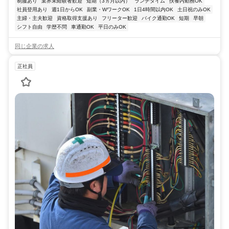
制服あり
業界未経験者歓迎
短期（3ヵ月以内）
ランチタイム
扶養内勤務OK
社員登用あり
週1日からOK
副業・WワークOK
1日4時間以内OK
土日祝のみOK
主婦・主夫歓迎
資格取得支援あり
フリーター歓迎
バイク通勤OK
短期
早朝
シフト自由
学歴不問
車通勤OK
平日のみOK
同じ企業の求人
正社員