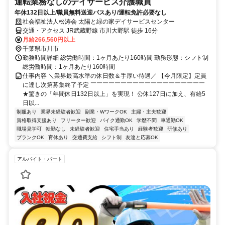
運転業務なしのデイサービス介護職員
年休132日以上/職員無料送迎バスあり/運転免許必要なし
社会福祉法人松涛会 太陽と緑の家デイサービスセンター
交通・アクセス JR武蔵野線 市川大野駅 徒歩 16分
月給266,560円以上
千葉県市川市
勤務時間詳細 総労働時間：1ヶ月あたり160時間 勤務形態：シフト制
総労働時間：1ヶ月あたり160時間
仕事内容 ＼業界最高水準の休日数＆手厚い待遇／ 【今月限定】定員
に達し次第募集終了予定 ￣￣￣￣￣￣￣￣￣￣￣￣￣￣￣￣￣￣￣
★驚きの「年間休日132日以上」を実現！ 公休127日に加え、有給5
日以...
制服あり
業界未経験者歓迎
副業・WワークOK
主婦・主夫歓迎
資格取得支援あり
フリーター歓迎
バイク通勤OK
学歴不問
車通勤OK
職場見学可
転勤なし
未経験者歓迎
住宅手当あり
経験者歓迎
研修あり
ブランクOK
育休あり
交通費支給
シフト制
友達と応募OK
アルバイト・パート