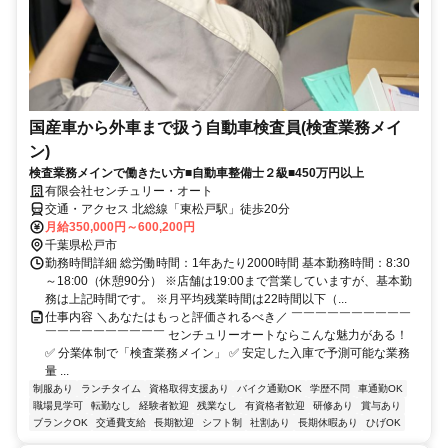
国産車から外車まで扱う自動車検査員(検査業務メイ
ン)
検査業務メインで働きたい方■自動車整備士２級■450万円以上
有限会社センチュリー・オート
交通・アクセス 北総線「東松戸駅」徒歩20分
月給350,000円～600,200円
千葉県松戸市
勤務時間詳細 総労働時間：1年あたり2000時間 基本勤務時間：8:30
～18:00（休憩90分） ※店舗は19:00まで営業していますが、基本勤
務は上記時間です。 ※月平均残業時間は22時間以下（...
仕事内容 ＼あなたはもっと評価されるべき／ ￣￣￣￣￣￣￣￣￣￣
￣￣￣￣￣￣￣￣￣￣ センチュリーオートならこんな魅力がある！
✅ 分業体制で「検査業務メイン」 ✅ 安定した入庫で予測可能な業務
量 ...
制服あり
ランチタイム
資格取得支援あり
バイク通勤OK
学歴不問
車通勤OK
職場見学可
転勤なし
経験者歓迎
残業なし
有資格者歓迎
研修あり
賞与あり
ブランクOK
交通費支給
長期歓迎
シフト制
社割あり
長期休暇あり
ひげOK