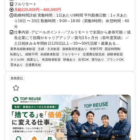
フルリモート
月給220,000円～400,000円
勤務時間詳細 実働時間：1日あたり8時間 平均勤務日数：1ヶ月あた
り18日 〜 20日 勤務時間：9:00～18:00（実働8時間） 休憩時間：60
分
仕事内容 -アピールポイント- ✅フルリモートで全国から参画可能 ✅成
長企業にて役職やキャリアアップ ✅賞与3.5ヶ月分（前年度実績） ✅
土日祝休み＆年間休日120日以上 ✅20〜30代活躍！裁量ある...
業界未経験者歓迎
主婦・主夫歓迎
資格取得支援あり
学歴不問
固定時間制
転勤なし
経験不問
未経験者歓迎
フルリモート
交通費全額支給
経験者歓迎
ネイルOK
残業なし
有資格者歓迎
研修あり
在宅OK
賞与あり
ブランクOK
育休あり
交通費支給
業務委託