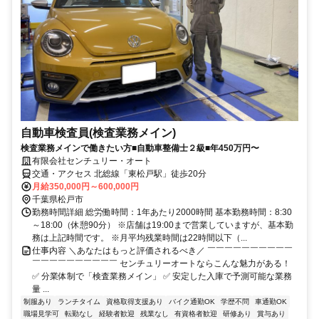
自動車検査員(検査業務メイン)
検査業務メインで働きたい方■自動車整備士２級■年450万円〜
有限会社センチュリー・オート
交通・アクセス 北総線「東松戸駅」徒歩20分
月給350,000円～600,000円
千葉県松戸市
勤務時間詳細 総労働時間：1年あたり2000時間 基本勤務時間：8:30
～18:00（休憩90分） ※店舗は19:00まで営業していますが、基本勤
務は上記時間です。 ※月平均残業時間は22時間以下（...
仕事内容 ＼あなたはもっと評価されるべき／ ￣￣￣￣￣￣￣￣￣￣
￣￣￣￣￣￣￣￣￣￣ センチュリーオートならこんな魅力がある！
✅ 分業体制で「検査業務メイン」 ✅ 安定した入庫で予測可能な業務
量 ...
制服あり
ランチタイム
資格取得支援あり
バイク通勤OK
学歴不問
車通勤OK
職場見学可
転勤なし
経験者歓迎
残業なし
有資格者歓迎
研修あり
賞与あり