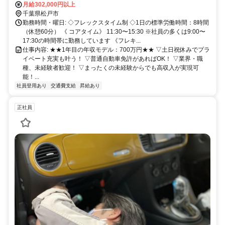
月給302,000円以上
千葉県松戸市
勤務時間・曜日: ◇フレックスタイム制 ◇1日の標準労働時間：8時間
（休憩60分） 《 コアタイム》 11:30〜15:30 ※社員の多くは9:00〜
17:30の時間帯に勤務しています 《フレキ...
仕事内容: ★★1年目の年収モデル：700万円★★ ▽土日祝休みでプラ
イベート充実も叶う！ ▽普通自動車免許があればOK！ ▽業界・職
種、未経験者歓迎！ ▽まったくの未経験からでも高収入が実現可
能！...
社員登用あり
交通費支給
昇給あり
正社員