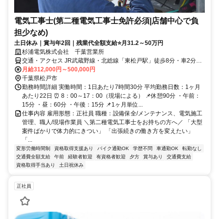
電気工事士(第二種電気工事士免許必須|店舗中心で負
担少なめ)
土日休み｜賞与年2回｜残業代全額支給⭐月31.2～50万円
杉浦電気株式会社 千葉営業所
交通・アクセス JR武蔵野線・北総線「東松戸駅」徒歩8分・車2分
（車・バイク通勤ＯＫ）
月給312,000円～500,000円
千葉県松戸市
勤務時間詳細 実働時間：1日あたり7時間30分 平均勤務日数：1ヶ月
あたり22日 ⏰ 8：00～17：00（現場による） 📌休憩90分 ・午前：
15分 ・昼：60分 ・午後：15分 📌1ヶ月単位...
仕事内容 雇用形態：正社員 職種：設備保全/メンテナンス、電気施工
管理、職人/現場作業員 ＼第二種電気工事士をお持ちの方へ／ 「大型
案件ばかりで体力的にきつい」 「出張続きの働き方を変えたい」
「...
変形労働時間制
資格取得支援あり
バイク通勤OK
学歴不問
車通勤OK
転勤なし
交通費全額支給
午前
経験者歓迎
有資格者歓迎
夕方
賞与あり
交通費支給
資格取得手当あり
土日祝休み
正社員