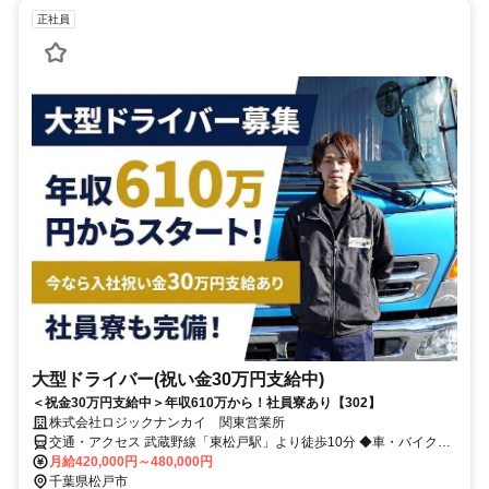
正社員
大型ドライバー(祝い金30万円支給中)
＜祝金30万円支給中＞年収610万から！社員寮あり【302】
株式会社ロジックナンカイ 関東営業所
交通・アクセス 武蔵野線「東松戸駅」より徒歩10分 ◆車・バイク通
勤OK ◆交通費規定支給
月給420,000円～480,000円
千葉県松戸市