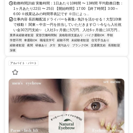
勤務時間詳細 実働時間：1日あたり10時間 〜 13時間 平均勤務日数：
1ヶ月あたり22日 〜 25日 【開始時間】17:00 【終了時間】3:00～
6:00 ※残業込みの時間帯表記です ※日によっ...
仕事内容 長距離配送ドライバーを募集♪ 免許を活かせる！大型10t車
で移動！ 関東～中京一円を担当していただきます◎ ✨今なら入社祝
い金30万円支給✨ （入社3ヶ月後に5万円、入社6ヶ月後に10万円...
業界未経験者歓迎
変形労働時間制
資格取得支援あり
バイク通勤OK
早朝
学歴不問
車通勤OK
職場見学可
経験不問
未経験者歓迎
住宅手当あり
経験者歓迎
夜間
研修あり
夕方
賞与あり
ブランクOK
交通費支給
長期歓迎
深夜
アルバイト・パート