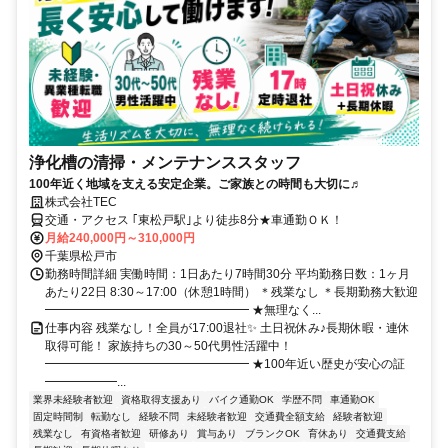
浄化槽の清掃・メンテナンススタッフ
100年近く地域を支える安定企業。ご家族との時間も大切に♬
株式会社TEC
交通・アクセス ｢東松戸駅｣より徒歩8分★車通勤ＯＫ！
月給240,000円～310,000円
千葉県松戸市
勤務時間詳細 実働時間：1日あたり7時間30分 平均勤務日数：1ヶ月
あたり22日 8:30～17:00（休憩1時間） ＊残業なし ＊長期勤務大歓迎
━━━━━━━━━━━━━━━━━ ★無理なく...
仕事内容 残業なし！全員が17:00退社✨ 土日祝休み♪長期休暇・連休
取得可能！ 家族持ちの30～50代男性活躍中！
━━━━━━━━━━━━━━━━━ ★100年近い歴史が安心の証
━━━━━━...
業界未経験者歓迎
資格取得支援あり
バイク通勤OK
学歴不問
車通勤OK
固定時間制
転勤なし
経験不問
未経験者歓迎
交通費全額支給
経験者歓迎
残業なし
有資格者歓迎
研修あり
賞与あり
ブランクOK
育休あり
交通費支給