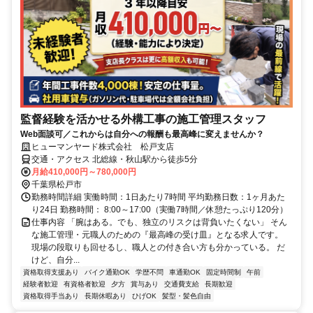
監督経験を活かせる外構工事の施工管理スタッフ
Web面談可／これからは自分への報酬も最高峰に変えませんか？
ヒューマンヤード株式会社 松戸支店
交通・アクセス 北総線・秋山駅から徒歩5分
月給410,000円～780,000円
千葉県松戸市
勤務時間詳細 実働時間：1日あたり7時間 平均勤務日数：1ヶ月あた
り24日 勤務時間： 8:00～17:00（実働7時間／休憩たっぷり120分）
仕事内容 「腕はある。でも、独立のリスクは背負いたくない」 そん
な施工管理・元職人のための『最高峰の受け皿』となる求人です。
現場の段取りも回せるし、職人との付き合い方も分かっている。 だ
けど、自分...
資格取得支援あり
バイク通勤OK
学歴不問
車通勤OK
固定時間制
午前
経験者歓迎
有資格者歓迎
夕方
賞与あり
交通費支給
長期歓迎
資格取得手当あり
長期休暇あり
ひげOK
髪型・髪色自由