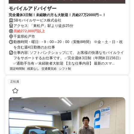
モバイルアドバイザー
完全週休3日制！未経験の方も大歓迎！月給27万2000円～！
SBモバイルサービス株式会社
アクセス: 「東松戸」駅より徒歩25分
月給272,000円以上
千葉県松戸市
勤務時間・曜日: ・9：00～20：00（実働8時間） ※金・土・日・祝
を含む週4日勤務のお仕事
仕事内容: ソフトバンクショップにて、 お客様の快適なモバイルライ
フをサポートするお仕事です。 ✅完全週休3日制（年間休日156日）
✅通勤手当有 ✅未経験者大歓迎 【主な仕事内容】 最新のスマ...
固定時間制
残業なし
交通費支給
シフト制
正社員