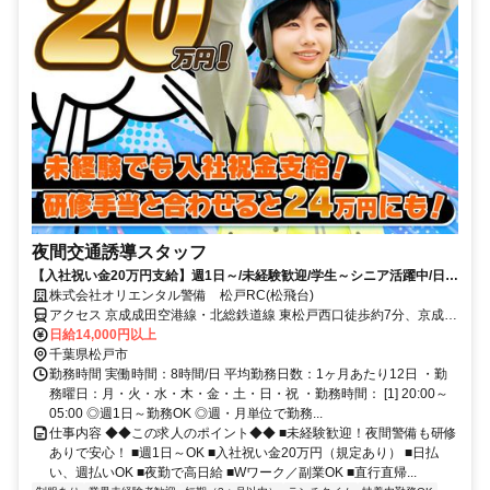
夜間交通誘導スタッフ
【入社祝い金20万円支給】週1日～/未経験歓迎/学生～シニア活躍中/日払
い・週払いOK/履歴書不要！
株式会社オリエンタル警備 松戸RC(松飛台)
アクセス 京成成田空港線・北総鉄道線 東松戸西口徒歩約7分、京成成
田空港線・北総鉄道線 秋山徒歩約22分、京成成田空港線・北総鉄道
日給14,000円以上
線 松飛台徒歩約22分 (面接地/松戸リクルートセンター)千葉県松戸市
千葉県松戸市
本町２５－５ 松戸本町ビル６Ｆ
勤務時間 実働時間：8時間/日 平均勤務日数：1ヶ月あたり12日 ・勤
務曜日：月・火・水・木・金・土・日・祝 ・勤務時間： [1] 20:00～
05:00 ◎週1日～勤務OK ◎週・月単位で勤務...
仕事内容 ◆◆この求人のポイント◆◆ ■未経験歓迎！夜間警備も研修
ありで安心！ ■週1日～OK ■入社祝い金20万円（規定あり） ■日払
い、週払いOK ■夜勤で高日給 ■Wワーク／副業OK ■直行直帰...