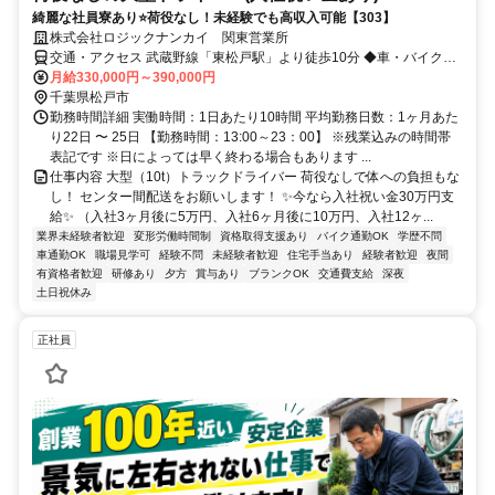
綺麗な社員寮あり⭐荷役なし！未経験でも高収入可能【303】
株式会社ロジックナンカイ 関東営業所
交通・アクセス 武蔵野線「東松戸駅」より徒歩10分 ◆車・バイク通
勤OK ◆交通費規定支給
月給330,000円～390,000円
千葉県松戸市
勤務時間詳細 実働時間：1日あたり10時間 平均勤務日数：1ヶ月あた
り22日 〜 25日 【勤務時間：13:00～23：00】 ※残業込みの時間帯
表記です ※日によっては早く終わる場合もあります ...
仕事内容 大型（10t）トラックドライバー 荷役なしで体への負担もな
し！ センター間配送をお願いします！ ✨今なら入社祝い金30万円支
給✨ （入社3ヶ月後に5万円、入社6ヶ月後に10万円、入社12ヶ...
業界未経験者歓迎
変形労働時間制
資格取得支援あり
バイク通勤OK
学歴不問
車通勤OK
職場見学可
経験不問
未経験者歓迎
住宅手当あり
経験者歓迎
夜間
有資格者歓迎
研修あり
夕方
賞与あり
ブランクOK
交通費支給
深夜
土日祝休み
正社員