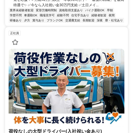
待遇で✨ ✅今なら入社祝い金30万円支給 ✅土日メイ...
業界未経験者歓迎
変形労働時間制
資格取得支援あり
バイク通勤OK
早朝
学歴不問
車通勤OK
職場見学可
経験不問
住宅手当あり
経験者歓迎
夜間
研修あり
夕方
賞与あり
ブランクOK
交通費支給
長期歓迎
深夜
寮・社宅あり
正社員
荷役なしの大型ドライバー(入社祝い金あり)