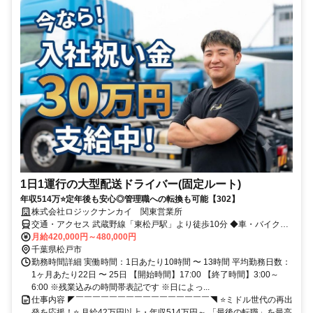
1日1運行の大型配送ドライバー(固定ルート)
年収514万⭐定年後も安心◎管理職への転換も可能【302】
株式会社ロジックナンカイ 関東営業所
交通・アクセス 武蔵野線「東松戸駅」より徒歩10分 ◆車・バイク通
勤OK ◆交通費規定支給
月給420,000円～480,000円
千葉県松戸市
勤務時間詳細 実働時間：1日あたり10時間 〜 13時間 平均勤務日数：
1ヶ月あたり22日 〜 25日 【開始時間】17:00 【終了時間】3:00～
6:00 ※残業込みの時間帯表記です ※日によっ...
仕事内容 ◤￣￣￣￣￣￣￣￣￣￣￣￣￣￣￣￣◥ ⭐ミドル世代の再出
発を応援！⭐ 月給42万円以上・年収514万円～ 「最後の転職」を最高