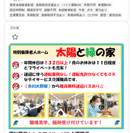
業界未経験者歓迎
資格取得支援あり
バイク通勤OK
学歴不問
車通勤OK
固定時間制
職場見学可
経験不問
未経験者歓迎
午前
夕方
賞与あり
交通費支給
長期歓迎
資格取得手当あり
長期休暇あり
ひげOK
髪型・髪色自由
正社員