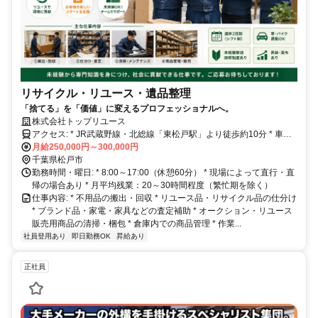
リサイクル・リユース・遺品整理
「捨てる」を「価値」に変えるプロフェッショナルへ。
株式会社トップリユース
アクセス: * JR武蔵野線・北総線「東松戸駅」より徒歩約10分 * 車・
バイク通勤OK（※会社の規定に応じて記載）
月給250,000円～300,000円
千葉県松戸市
勤務時間・曜日: * 8:00～17:00（休憩60分） * 現場によって直行・直
帰の場合あり * 月平均残業：20～30時間程度（繁忙期を除く）
仕事内容: * 不用品の搬出・回収 * リユース品・リサイクル品の仕分け
* ブランド品・家電・家具などの査定補助 * オークション・リユース
販売用商品の清掃・梱包 * 倉庫内での商品管理 * 作業...
社員登用あり
即日勤務OK
昇給あり
正社員