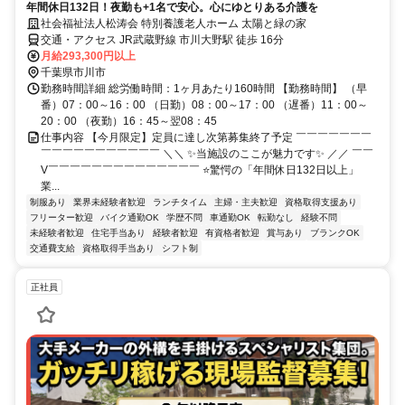
年間休日132日！夜勤も+1名で安心。心にゆとりある介護を
社会福祉法人松涛会 特別養護老人ホーム 太陽と緑の家
交通・アクセス JR武蔵野線 市川大野駅 徒歩 16分
月給293,300円以上
千葉県市川市
勤務時間詳細 総労働時間：1ヶ月あたり160時間 【勤務時間】 （早
番）07：00～16：00 （日勤）08：00～17：00 （遅番）11：00～
20：00 （夜勤）16：45～翌08：45
仕事内容 【今月限定】定員に達し次第募集終了予定 ￣￣￣￣￣￣￣
￣￣￣￣￣￣￣￣￣￣￣ ＼＼ ✨当施設のここが魅力です✨ ／／ ￣￣
V￣￣￣￣￣￣￣￣￣￣￣￣￣￣ ⭐驚愕の「年間休日132日以上」
業...
制服あり
業界未経験者歓迎
ランチタイム
主婦・主夫歓迎
資格取得支援あり
フリーター歓迎
バイク通勤OK
学歴不問
車通勤OK
転勤なし
経験不問
未経験者歓迎
住宅手当あり
経験者歓迎
有資格者歓迎
賞与あり
ブランクOK
交通費支給
資格取得手当あり
シフト制
正社員