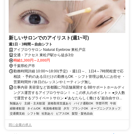
新しいサロンでのアイリスト(週1~可)
週1日・3時間～自由シフト
アイブロウサロン Natural Eyebrow 東松戸店
交通・アクセス 東松戸駅から徒歩3分
時給1,300円～2,000円
千葉県松戸市
勤務時間詳細 10:00〜18:00(予定) ・週1日～、1日4～7時間程度で応
相談 ・予約のある日だけの勤務もOK ・シフト管理は個人にお任せ ・
営業時間外 / 休日のレッスンやミーティング無し
仕事内容 美容室など首都圏に70店舗展開する BBサポートホールディ
ングス運営するアイブロウサロン！ ＜この求人のポイント＞ ●少人数
で運営するプライベートサロン ●“あなたらしく働ける”超自由サロ...
制服あり
主婦・主夫歓迎
資格取得支援あり
バイク通勤OK
学歴不問
午前
経験者歓迎
ネイルOK
有資格者歓迎
夕方
ブランクOK
オープニングスタッフ
交通費支給
シフト制
社割あり
ピアスOK
髪型・髪色自由
同じ企業の求人