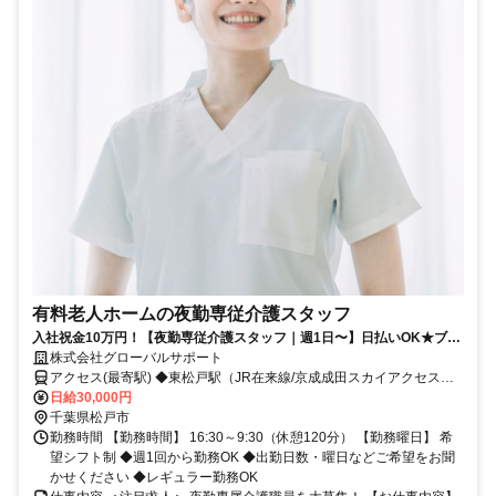
有料老人ホームの夜勤専従介護スタッフ
入社祝金10万円！【夜勤専従介護スタッフ｜週1日〜】日払いOK★ブラ
ンクOK／Wワーク・扶養内OK／髪色自由
株式会社グローバルサポート
アクセス(最寄駅) ◆東松戸駅（JR在来線/京成成田スカイアクセス線/
北総鉄道北総線）-車4分 ◆八柱駅（京成松戸線/新京成線）-車6分
日給30,000円
千葉県松戸市
勤務時間 【勤務時間】 16:30～9:30（休憩120分） 【勤務曜日】 希
望シフト制 ◆週1回から勤務OK ◆出勤日数・曜日などご希望をお聞
かせください ◆レギュラー勤務OK