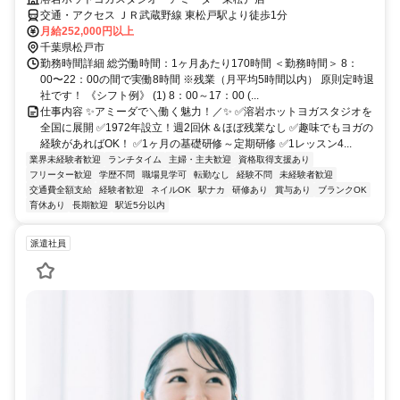
交通・アクセス ＪＲ武蔵野線 東松戸駅より徒歩1分
月給252,000円以上
千葉県松戸市
勤務時間詳細 総労働時間：1ヶ月あたり170時間 ＜勤務時間＞ 8：
00〜22：00の間で実働8時間 ※残業（月平均5時間以内） 原則定時退
社です！ 《シフト例》 (1) 8：00～17：00 (...
仕事内容 ✨アミーダで＼働く魅力！／✨ ✅溶岩ホットヨガスタジオを
全国に展開 ✅1972年設立！週2回休＆ほぼ残業なし ✅趣味でもヨガの
経験があればOK！ ✅1ヶ月の基礎研修～定期研修 ✅1レッスン4...
業界未経験者歓迎
ランチタイム
主婦・主夫歓迎
資格取得支援あり
フリーター歓迎
学歴不問
職場見学可
転勤なし
経験不問
未経験者歓迎
交通費全額支給
経験者歓迎
ネイルOK
駅ナカ
研修あり
賞与あり
ブランクOK
育休あり
長期歓迎
駅近5分以内
派遣社員