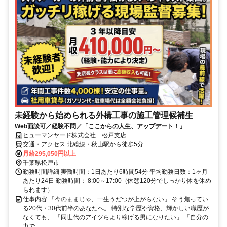
未経験から始められる外構工事の施工管理候補生
Web面談可／経験不問／「ここからの人生、アップデート！」
ヒューマンヤード株式会社 松戸支店
交通・アクセス 北総線・秋山駅から徒歩5分
月給295,050円以上
千葉県松戸市
勤務時間詳細 実働時間：1日あたり6時間54分 平均勤務日数：1ヶ月
あたり24日 勤務時間： 8:00～17:00（休憩120分でしっかり体を休め
られます）
仕事内容 「今のままじゃ、一生うだつが上がらない」 そう焦ってい
る20代・30代前半のあなたへ。 特別な学歴や資格、輝かしい職歴が
なくても、 「同世代のアイツらより稼げる男になりたい」 「自分の
力で...