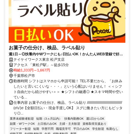
お菓子の仕分け、検品、ラベル貼り
週1日～◎扶養内やWワークにも♪日払いOK！かんたんWEB登録で好き
な時に働ける！
テイケイワークス東京 松戸支店
アクセス 「東松戸駅」～徒歩15分
時給1,333円～1,667円
千葉県松戸市
勤務時間 シフトはスマホから申請可能！ TEL不要だから、「お休み
したいと言いにくいな・・・」という心配はいりません！ ＜＜シフ
ト自由だから続けやすい＞＞ ★シフトの融通◎ ★スキマ時間や空い
ている...
仕事内容 お菓子の仕分け、検品、ラベル貼り ///////////////////////////////////////
(σ'u')σ【全額日払い・現金手渡しOK】 スグに働きたい方にもピッタ
リ◎...
業界未経験者歓迎
短期（3ヵ月以内）
扶養内勤務OK
週1日からOK
副業・WワークOK
土日祝のみOK
主婦・主夫歓迎
資格取得支援あり
フリーター歓迎
短期
学歴不問
職場見学可
平日のみOK
学生歓迎
転勤なし
経験不問
未経験者歓迎
午前
経験者歓迎
夜間