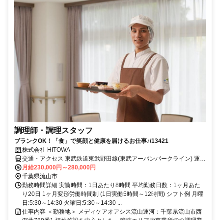
調理師・調理スタッフ
ブランクOK！「食」で笑顔と健康を届けるお仕事♪/13421
株式会社 HITOWA
交通・アクセス 東武鉄道東武野田線(東武アーバンパークライン) 運河
徒歩6分
月給230,000円～280,000円
千葉県流山市
勤務時間詳細 実働時間：1日あたり8時間 平均勤務日数：1ヶ月あた
り20日 1ヶ月変形労働時間制 (1日実働5時間～12時間) シフト例 月曜
日:5:30～14:30 火曜日:5:30～14:30 ...
仕事内容 ＜勤務地＞ メディケアオアシス流山運河：千葉県流山市西