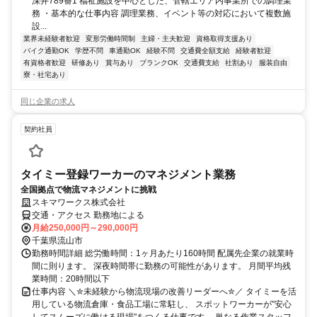
深井789番1 福祉施設を中心とした、管轄エリア内事業所での調理業
務 ・基本的な仕事内容 調理業務、イベント等の対応において複数施
設...
業界未経験者歓迎
変形労働時間制
主婦・主夫歓迎
資格取得支援あり
バイク通勤OK
学歴不問
車通勤OK
経験不問
交通費全額支給
経験者歓迎
有資格者歓迎
研修あり
賞与あり
ブランクOK
交通費支給
社割あり
服装自由
寮・社宅あり
同じ企業の求人
契約社員
タイミー登録ワーカーのマネジメント業務
全国拠点で物流マネジメントに挑戦
スキマワークス株式会社
交通・アクセス 勤務地による
月給250,000円～290,000円
千葉県流山市
勤務時間詳細 総労働時間：1ヶ月あたり160時間 配属先企業の就業時
間に則ります。 深夜時間帯に勤務の可能性があります。 月間平均残
業時間：20時間以下
仕事内容 ＼✮未経験から物流現場の改善リーダーへ✮／ タイミーを活
用している物流倉庫・食品工場に常駐し、 スポットワーカーが"安心
してスムーズに働ける現場"をつくる仕事です。 単なる作業スタッフ