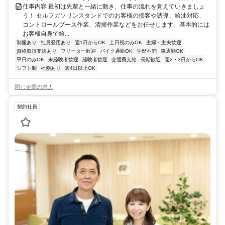
仕事内容 最初は先輩と一緒に動き、仕事の流れを覚えていきましょ
う！ セルフガソリンスタンドでのお客様の接客や誘導、給油対応、
コントロールブース作業、清掃作業などをお任せします。基本的には
お客様自身で給...
制服あり
社員登用あり
週1日からOK
土日祝のみOK
主婦・主夫歓迎
資格取得支援あり
フリーター歓迎
バイク通勤OK
学歴不問
車通勤OK
平日のみOK
未経験者歓迎
経験者歓迎
交通費支給
長期歓迎
週2・3日からOK
シフト制
社割あり
週4日以上OK
同じ企業の求人
契約社員