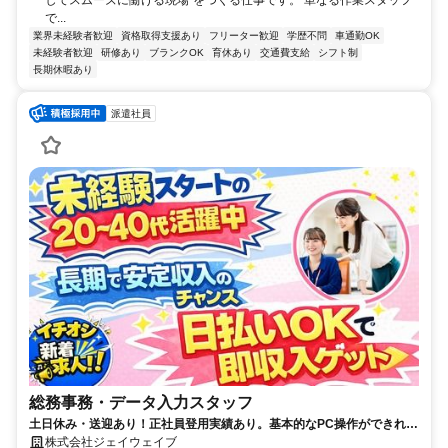
で...
業界未経験者歓迎
資格取得支援あり
フリーター歓迎
学歴不問
車通勤OK
未経験者歓迎
研修あり
ブランクOK
育休あり
交通費支給
シフト制
長期休暇あり
派遣社員
総務事務・データ入力スタッフ
土日休み・送迎あり！正社員登用実績あり。基本的なPC操作ができれば
OKの事務サポート♪
株式会社ジェイウェイブ