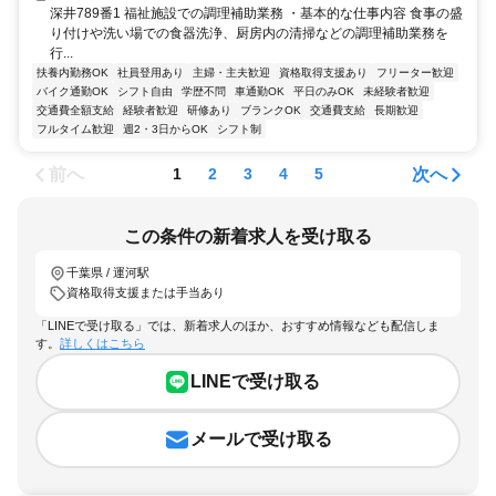
深井789番1 福祉施設での調理補助業務 ・基本的な仕事内容 食事の盛
り付けや洗い場での食器洗浄、厨房内の清掃などの調理補助業務を
行...
扶養内勤務OK
社員登用あり
主婦・主夫歓迎
資格取得支援あり
フリーター歓迎
バイク通勤OK
シフト自由
学歴不問
車通勤OK
平日のみOK
未経験者歓迎
交通費全額支給
経験者歓迎
研修あり
ブランクOK
交通費支給
長期歓迎
フルタイム歓迎
週2・3日からOK
シフト制
前へ
次へ
1
2
3
4
5
この条件の新着求人を受け取る
千葉県 / 運河駅
資格取得支援または手当あり
「LINEで受け取る」では、新着求人のほか、おすすめ情報なども配信しま
す。
詳しくはこちら
LINEで受け取る
メールで受け取る