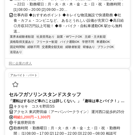
度）
～22日 ・勤務曜日：月・火・水・木・金・土・日・祝 ・勤務時間：
[1] 08:00～20:00 [2] 09:00～20:...
仕事内容 ◆おすすめポイント ◆キレイな物流施設で快適勤務 ◆社
食・カフェ・コンビニなど、 あるとうれしい設備が充実◎ ◆高日給
◎月収33万円以上可能！ ◆車・バイク・自転車通勤OK 駅から無料
送...
業界未経験者歓迎
社員登用あり
副業・WワークOK
主婦・主夫歓迎
資格取得支援あり
フリーター歓迎
バイク通勤OK
学歴不問
車通勤OK
固定時間制
経験不問
交通費全額支給
経験者歓迎
研修あり
ブランクOK
送迎あり
同じ企業の求人
アルバイト・パート
セルフガソリンスタンドスタッフ
「運転はするけど車のことは詳しくない。」「趣味は車とバイク！」ど
んな方でも活躍できます★
キタセキ コスモ野田SS
アクセス 東武野田線〔アーバンパークライン〕 運河西口徒歩約25分
時給1,200円～1,300円
千葉県野田市
勤務時間 ・勤務曜日：月・火・水・木・金・土・日・祝 ・勤務時
間： [1] 08:00～17:00 [2] 12:00～22:00 [3] 22:00～08:00 相談可