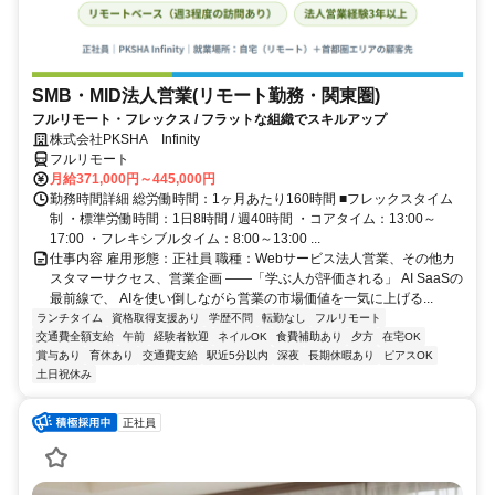
SMB・MID法人営業(リモート勤務・関東圏)
フルリモート・フレックス / フラットな組織でスキルアップ
株式会社PKSHA Infinity
フルリモート
月給371,000円～445,000円
勤務時間詳細 総労働時間：1ヶ月あたり160時間 ■フレックスタイム
制 ・標準労働時間：1日8時間 / 週40時間 ・コアタイム：13:00～
17:00 ・フレキシブルタイム：8:00～13:00 ...
仕事内容 雇用形態：正社員 職種：Webサービス法人営業、その他カ
スタマーサクセス、営業企画 ――「学ぶ人が評価される」 AI SaaSの
最前線で、 AIを使い倒しながら営業の市場価値を一気に上げる...
ランチタイム
資格取得支援あり
学歴不問
転勤なし
フルリモート
交通費全額支給
午前
経験者歓迎
ネイルOK
食費補助あり
夕方
在宅OK
賞与あり
育休あり
交通費支給
駅近5分以内
深夜
長期休暇あり
ピアスOK
土日祝休み
正社員