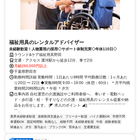
福祉用具のレンタルアドバイザー
未経験歓迎！人物重視の採用◇サポート体制充実◇年休110日◇
ラウンド&ケア福祉用具野田
交通・アクセス 運河駅から徒歩12分、車で2分
月給260,000円以上
千葉県野田市
勤務時間詳細 実働時間：1日あたり8時間 平均勤務日数：1ヶ月あた
り20日 〜 22日 ◆実働8時間 9:00～18:00（休憩：60分） ＊月平均残
業時間20時間以内 ＊午前 ＊夕方
仕事内容 自社運営の介護施設やご利用者様へ、 車いす・電動ベッ
ド・歩行器・杖・ 手すりなどの介護・福祉用具の レンタル提案や納
品をお任せします。 |◤ 求人のポイント ◢|| ￣￣￣￣￣￣￣￣￣￣
￣...
業界未経験者歓迎
資格取得支援あり
フリーター歓迎
バイク通勤OK
学歴不問
車通勤OK
固定時間制
転勤なし
経験不問
未経験者歓迎
午前
経験者歓迎
研修あり
夕方
賞与あり
ブランクOK
育休あり
交通費支給