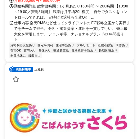
月給300,000円～600,000円
勤務時間詳細 総労働時間：1ヶ月あたり160時間 〜 200時間 【10:00
～19:00／実働8時間】 残業は月平均20h程度。 自分でタスクをコン
トロールできれば、 定時ピタ退社も全然OK！...
仕事内容 楽天RMSなど使ってクライアントの EC戦略立案から実行ま
でをチームで担当。 分析・施策提案・運用を一貫して行い、 売上最
大化を牽引します。 デロンギ等、ナショナルブランドの 年間売り
上...
資格取得支援あり
固定時間制
住宅手当あり
フルリモート
経験者歓迎
研修あり
在宅OK
賞与あり
育休あり
交通費支給
資格取得手当あり
長期休暇あり
土日祝休み
服装自由
正社員