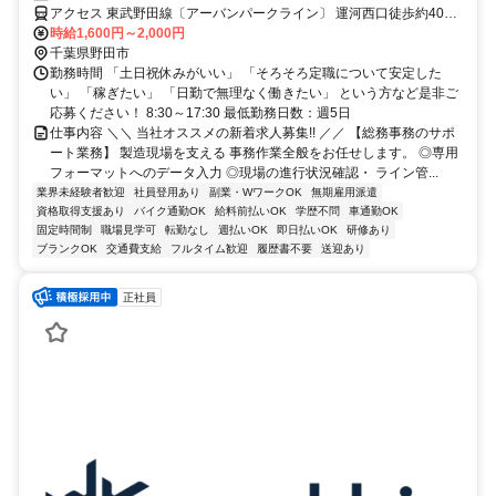
アクセス 東武野田線〔アーバンパークライン〕 運河西口徒歩約40
分、つくばエクスプレス 柏たなか出入口1徒歩約49分、東武野田線
時給1,600円～2,000円
〔アーバンパークライン〕 梅郷東口徒歩約50分 梅郷駅から車で5分
千葉県野田市
勤務時間 「土日祝休みがいい」 「そろそろ定職について安定した
い」 「稼ぎたい」 「日勤で無理なく働きたい」 という方など是非ご
応募ください！ 8:30～17:30 最低勤務日数：週5日
仕事内容 ＼＼ 当社オススメの新着求人募集!! ／／ 【総務事務のサポ
ート業務】 製造現場を支える 事務作業全般をお任せします。 ◎専用
フォーマットへのデータ入力 ◎現場の進行状況確認・ ライン管...
業界未経験者歓迎
社員登用あり
副業・WワークOK
無期雇用派遣
資格取得支援あり
バイク通勤OK
給料前払いOK
学歴不問
車通勤OK
固定時間制
職場見学可
転勤なし
週払いOK
即日払いOK
研修あり
ブランクOK
交通費支給
フルタイム歓迎
履歴書不要
送迎あり
正社員