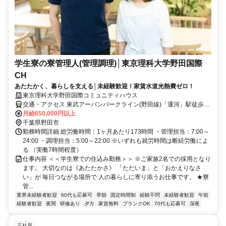
学生寮の寮管理人(管理調理)│東京理科大学野田国際
CH
あたたかく、暮らしを支える│未経験歓迎！家賃水道光熱費ゼロ！
東京理科大学野田国際コミュニティハウス
交通・アクセス 東武アーバンパークライン(野田線)「運河」駅徒歩約
10分
月給650,000円以上
千葉県野田市
勤務時間詳細 総労働時間：1ヶ月あたり173時間 ・管理担当：7:00～
24:00 ・調理担当：5:00～22:00 ※いずれも就労時間は断続労働によ
る （実働7時間程度）
仕事内容 ＜＜学生寮での住込み勤務＞＞ ※ご家族2名での採用となり
ます。 大切なのは《あたたかさ》 「ただいま」と「おかえりなさ
い」が 毎日つながる場所で 人の暮らしに寄り添うお仕事です。 ★寮
管...
業界未経験者歓迎
60代も応募可
早朝
固定時間制
経験不問
未経験者歓迎
午前
経験者歓迎
夜間
研修あり
夕方
家賃無料
ブランクOK
70代も応募可
深夜
正社員