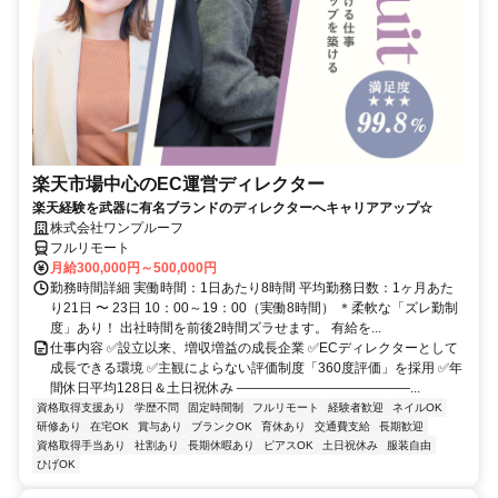
楽天市場中心のEC運営ディレクター
楽天経験を武器に有名ブランドのディレクターへキャリアアップ☆
株式会社ワンプルーフ
フルリモート
月給300,000円～500,000円
勤務時間詳細 実働時間：1日あたり8時間 平均勤務日数：1ヶ月あた
り21日 〜 23日 10：00～19：00（実働8時間） ＊柔軟な「ズレ勤制
度」あり！ 出社時間を前後2時間ズラせます。 有給を...
仕事内容 ✅設立以来、増収増益の成長企業 ✅ECディレクターとして
成長できる環境 ✅主観によらない評価制度「360度評価」を採用 ✅年
間休日平均128日＆土日祝休み ―――――――――――――...
資格取得支援あり
学歴不問
固定時間制
フルリモート
経験者歓迎
ネイルOK
研修あり
在宅OK
賞与あり
ブランクOK
育休あり
交通費支給
長期歓迎
資格取得手当あり
社割あり
長期休暇あり
ピアスOK
土日祝休み
服装自由
ひげOK