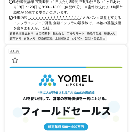
勤務時間詳細 実働時間：1日あたり8時間 平均勤務日数：1ヶ月あた
り19日 〜 20日 ⏰9:00～18:00（休憩60分） ※案件状況により時間外
勤務が 発生する場合がございます。
仕事内容 _/_/_/_/_/_/_/_/_/_/_/_/_/_/_/_/_/_/ メガバンク基盤を支える
インフラエンジニア募集 金融インフラの最前線で、 本物の基盤技術
を磨きませんか。 当社...
資格取得支援あり
固定時間制
転勤なし
フルリモート
経験者歓迎
研修あり
賞与あり
育休あり
交通費支給
土日祝休み
ひげOK
髪型・髪色自由
正社員