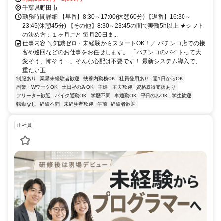
千葉県野田市
勤務時間詳細 【早番】8:30～17:00(休憩60分) 【遅番】16:30～
23:45(休憩45分) 【その他】8:30～23:45の間で実働5h以上 ★シフト
の決め方：１ヶ月ごと 毎月20日ま...
仕事内容 ＼知識ゼロ・未経験からスタートOK！／ パチンコ店での接
客や巡回などのお仕事をお任せします。 「パチンコのバイトって大
変そう、怖そう…」そんな心配は不要です！ 最新システム導入で、
重たい玉...
制服あり
業界未経験者歓迎
扶養内勤務OK
社員登用あり
週1日からOK
副業・WワークOK
土日祝のみOK
主婦・主夫歓迎
資格取得支援あり
フリーター歓迎
バイク通勤OK
学歴不問
車通勤OK
平日のみOK
学生歓迎
転勤なし
経験不問
未経験者歓迎
午前
経験者歓迎
正社員