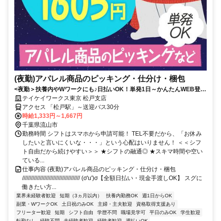
(夜勤)アパレル商品のピッキング・仕分け・梱包
<夜勤＞扶養内やWワークにも♪日払いOK！単発1日～かんたんWEB登録
で好きな時に働ける！
テイケイワークス東京 松戸支店
アクセス 「松戸駅」～送迎バス30分
時給1,333円～1,667円
千葉県流山市
勤務時間 シフトはスマホから申請可能！ TEL不要だから、「お休み
したいと言いにくいな・・・」という心配はいりません！ ＜＜シフ
ト自由だから続けやすい＞＞ ★シフトの融通◎ ★スキマ時間や空い
ている...
仕事内容 (夜勤)アパレル商品のピッキング・仕分け・梱包
/////////////////////////////////////// (σ'u')σ【全額日払い・現金手渡しOK】 スグに
働きたい方...
業界未経験者歓迎
短期（3ヵ月以内）
扶養内勤務OK
週1日からOK
副業・WワークOK
土日祝のみOK
主婦・主夫歓迎
資格取得支援あり
フリーター歓迎
短期
シフト自由
学歴不問
職場見学可
平日のみOK
学生歓迎
転勤なし
経験不問
未経験者歓迎
経験者歓迎
週払いOK