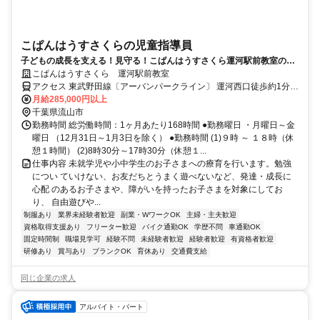
こぱんはうすさくらの児童指導員
子どもの成長を支える！見守る！こぱんはうすさくら運河駅前教室の求
人募集♪
こぱんはうすさくら 運河駅前教室
アクセス 東武野田線〔アーバンパークライン〕 運河西口徒歩約1分、
東武野田線〔アーバンパークライン〕 江戸川台西口徒歩約26分、東
月給285,000円以上
武野田線〔アーバンパークライン〕 梅郷西口徒歩約31分
千葉県流山市
勤務時間 総労働時間：1ヶ月あたり168時間 ●勤務曜日 ・月曜日～金
曜日 （12月31日～1月3日を除く） ●勤務時間 (1)９時 ～ １８時（休
憩１時間） (2)8時30分～17時30分（休憩１...
仕事内容 未就学児や小中学生のお子さまへの療育を行います。勉強
につい ていけない、お友だちとうまく遊べないなど、発達・成長に
心配 のあるお子さまや、障がいを持ったお子さまを対象にしてお
り、 自由遊びや...
制服あり
業界未経験者歓迎
副業・WワークOK
主婦・主夫歓迎
資格取得支援あり
フリーター歓迎
バイク通勤OK
学歴不問
車通勤OK
固定時間制
職場見学可
経験不問
未経験者歓迎
経験者歓迎
有資格者歓迎
研修あり
賞与あり
ブランクOK
育休あり
交通費支給
同じ企業の求人
アルバイト・パート