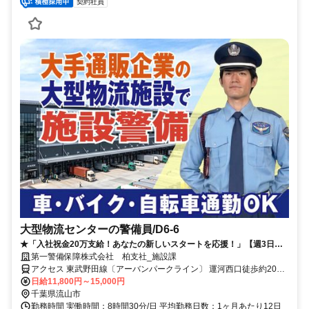
契約社員
大型物流センターの警備員/D6-6
★「入社祝金20万支給！あなたの新しいスタートを応援！」【週3日～
／日勤・夜勤のみOK！】「Amazon」物流施設での施設警備スタッフ☆
第一警備保障株式会社 柏支社_施設課
未経験歓迎！月収33万以上も可能です♪車・バイク・自転車通勤OK☆キ
アクセス 東武野田線〔アーバンパークライン〕 運河西口徒歩約20
レイな建物♪社食・カフェテリア・ドリンクコーナーなどの社内設備も充
分、東武野田線〔アーバンパークライン〕 江戸川台西口徒歩約30分
日給11,800円～15,000円
実◎
「流山おおたかの森駅」「柏駅」「南越谷駅」（各駅から無料送迎バ
千葉県流山市
スあり）／直行直帰も可！＊柏支社（「南柏駅」西口より徒歩1分程
勤務時間 実働時間：8時間30分/日 平均勤務日数：1ヶ月あたり12日