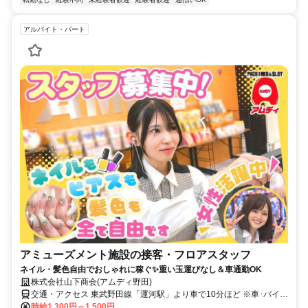
アルバイト・パート
アミューズメント施設の接客・フロアスタッフ
ネイル・髪色自由でおしゃれに稼ぐ✨重い玉運びなし＆車通勤OK
株式会社山下商会(アムディ野田)
交通・アクセス 東武野田線「運河駅」より車で10分ほど ※車･バイク
通勤OK
時給1,300円～1,500円