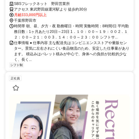
りやすい◎資格取得支援あり
SBSフレックネット 野田営業所
アクセス 東武野田線運河駅より 徒歩約30分
月給333,000円以上
千葉県野田市
時間帯 朝、昼、夕方・夜 勤務曜日・時間 実働時間：8時間/日 平均勤
務日数：1ヶ月あたり20日～23日 1．１０：００～１９：００ 2．１
２：００～２１：００ 3．１４：００～２３：００ シフトサ...
仕事情報 ● 仕事内容 主な配送先はコンビニエンスストアや量販セン
ター。景気に左右されにくい食品物流のため、安定した仕事量があり
ます。 積込みはパレット積みが中心で、身体への負担が比較的少な
く、長く...
シフト制
正社員