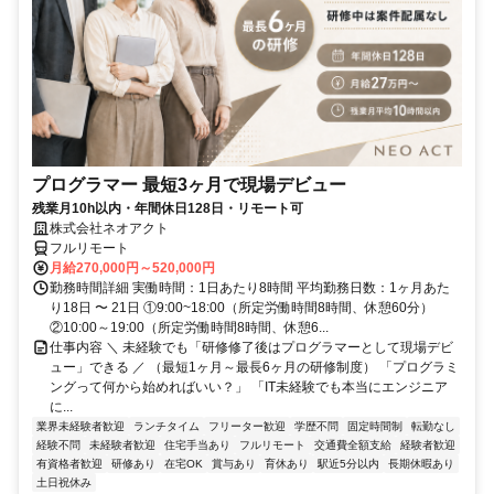
プログラマー 最短3ヶ月で現場デビュー
残業月10h以内・年間休日128日・リモート可
株式会社ネオアクト
フルリモート
月給270,000円～520,000円
勤務時間詳細 実働時間：1日あたり8時間 平均勤務日数：1ヶ月あた
り18日 〜 21日 ①9:00~18:00（所定労働時間8時間、休憩60分）
②10:00～19:00（所定労働時間8時間、休憩6...
仕事内容 ＼ 未経験でも「研修修了後はプログラマーとして現場デビ
ュー」できる ／ （最短1ヶ月～最長6ヶ月の研修制度） 「プログラミ
ングって何から始めればいい？」 「IT未経験でも本当にエンジニア
に...
業界未経験者歓迎
ランチタイム
フリーター歓迎
学歴不問
固定時間制
転勤なし
経験不問
未経験者歓迎
住宅手当あり
フルリモート
交通費全額支給
経験者歓迎
有資格者歓迎
研修あり
在宅OK
賞与あり
育休あり
駅近5分以内
長期休暇あり
土日祝休み