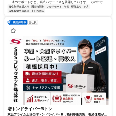
連のサポートなど、幅広いサービスを展開しています。 その中で...
資格取得支援あり
固定時間制
フルリモート
午前
研修あり
夕方
資格取得手当あり
土日祝休み
正社員
増トンドライバー/8トン
東証プライム上場◎増トンドライバー８ｔ福利厚生充実、有給休暇が取