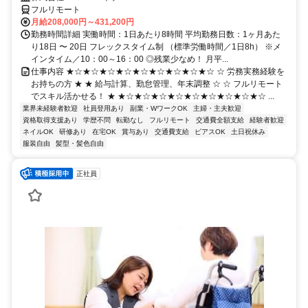
フルリモート
月給208,000円～431,200円
勤務時間詳細 実働時間：1日あたり8時間 平均勤務日数：1ヶ月あた
り18日 〜 20日 フレックスタイム制 （標準労働時間／1日8h） ※メ
インタイム／10：00～16：00 ◎残業少なめ！ 月平...
仕事内容 ★☆★☆★☆★☆★☆★☆★☆★☆★☆ ☆ 労務実務経験を
お持ちの方 ★ ★ 給与計算、勤怠管理、年末調整 ☆ ☆ フルリモート
でスキル活かせる！ ★ ★☆★☆★☆★☆★☆★☆★☆★☆★☆ ...
業界未経験者歓迎
社員登用あり
副業・WワークOK
主婦・主夫歓迎
資格取得支援あり
学歴不問
転勤なし
フルリモート
交通費全額支給
経験者歓迎
ネイルOK
研修あり
在宅OK
賞与あり
交通費支給
ピアスOK
土日祝休み
服装自由
髪型・髪色自由
正社員