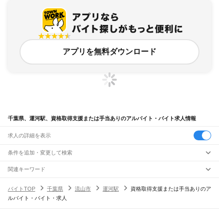
アプリを無料ダウンロード
千葉県、運河駅、資格取得支援または手当ありのアルバイト・バイト求人情報
求人の詳細を表示
条件を追加・変更して検索
市区町村を追加・変更
関連キーワード
完全在宅ワーク 全国
シール貼り 在宅
現在地周辺
ガチャガチャ
犬カフェ
千葉県
駅を追加・変更
バイトTOP
千葉県
流山市
運河駅
資格取得支援または手当ありのア
千葉県
すべて
ルバイト・バイト・求人
千葉市
すべて
職種を追加・変更
JR武蔵野線
中央区
花見川区
稲毛区
若葉区
緑区
美浜区
南流山駅
新松戸駅
新八柱駅
東松戸駅
市川大野駅
船橋法典駅
西船橋駅
飲食・フードサービス
銚子市
市川市
船橋市
館山市
木更津市
松戸市
野田市
茂原市
成田市
佐倉市
東金市