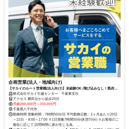
企画営業(法人・地域向け)
【サカイのルート営業職(法人向け)】未経験OK♪飛び込みなし！既存の
お客様とじっくり向き合う仕事◎
株式会社サカイ引越センター 千葉東支社
アクセス 勝田台から徒歩20分
月給280,000円～350,000円
千葉県八千代市
勤務時間 実働時間：7時間50分/日 平均勤務日数：1ヶ月あたり20日
～22日 ・8:00～17:00 ※1日実働7時間50分(休憩70分) ※お客様のご
都合に応じて 訪問時間に差が生じる為、 ...