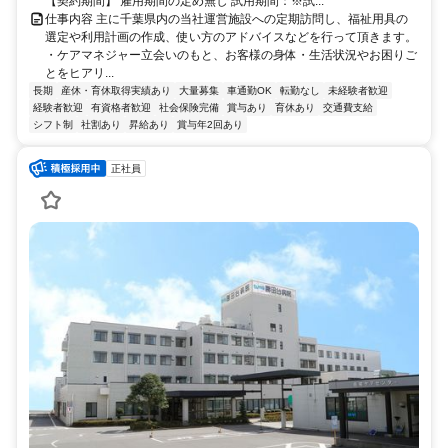
【契約期間】 雇用期間の定め無し 試用期間：※試...
仕事内容 主に千葉県内の当社運営施設への定期訪問し、福祉用具の
選定や利用計画の作成、使い方のアドバイスなどを行って頂きます。
・ケアマネジャー立会いのもと、お客様の身体・生活状況やお困りご
とをヒアリ...
長期
産休・育休取得実績あり
大量募集
車通勤OK
転勤なし
未経験者歓迎
経験者歓迎
有資格者歓迎
社会保険完備
賞与あり
育休あり
交通費支給
シフト制
社割あり
昇給あり
賞与年2回あり
正社員