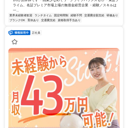
1/3がお休みです ・残業少なめでワークライフバランスも◎ ・東証プ
ライム、名証プレミア市場上場の無借金経営企業 ・経験／スキルは
一...
業界未経験者歓迎
ランチタイム
固定時間制
経験不問
交通費全額支給
研修あり
ブランクOK
育休あり
交通費支給
資格取得手当あり
正社員