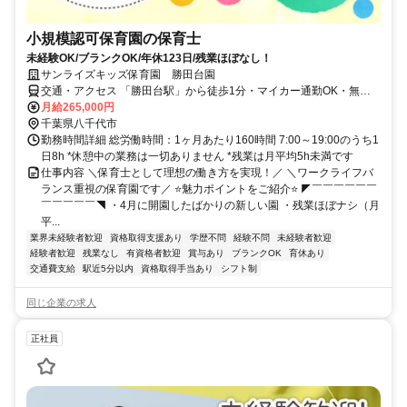
小規模認可保育園の保育士
未経験OK/ブランクOK/年休123日/残業ほぼなし！
サンライズキッズ保育園 勝田台園
交通・アクセス 「勝田台駅」から徒歩1分・マイカー通勤OK・無料
駐車場完備（一部対象外の園あり）
月給265,000円
千葉県八千代市
勤務時間詳細 総労働時間：1ヶ月あたり160時間 7:00～19:00のうち1
日8h *休憩中の業務は一切ありません *残業は月平均5h未満です
仕事内容 ＼保育士として理想の働き方を実現！／ ＼ワークライフバ
ランス重視の保育園です／ ⭐魅力ポイントをご紹介⭐ ◤￣￣￣￣￣￣
￣￣￣￣￣◥ ・4月に開園したばかりの新しい園 ・残業ほぼナシ（月
平...
業界未経験者歓迎
資格取得支援あり
学歴不問
経験不問
未経験者歓迎
経験者歓迎
残業なし
有資格者歓迎
賞与あり
ブランクOK
育休あり
交通費支給
駅近5分以内
資格取得手当あり
シフト制
同じ企業の求人
正社員