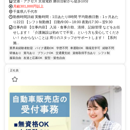
交通・アクセス 京成電鉄 勝田台駅から徒歩10分
月給301,000円以上
千葉県八千代市
勤務時間詳細 実働時間：1日あたり8時間 平均勤務日数：1ヶ月あた
り22日 【シフト制勤務】 日勤/9:00～18:00 夜勤/17:30～翌9:30
仕事内容 【仕事内容】 入浴・食事介助、清掃、記録管理 などをお任
せします！ 「介護施設は初めてで不安」 という方も安心してくださ
い！ わからないことは 周りのスタッフがサポートします！ 【系列
施...
業界未経験者歓迎
バイク通勤OK
学歴不問
車通勤OK
職場見学可
経験不問
研修あり
賞与あり
ブランクOK
交通費支給
資格取得手当あり
シフト制
服装自由
友達と応募OK
髪型・髪色自由
正社員