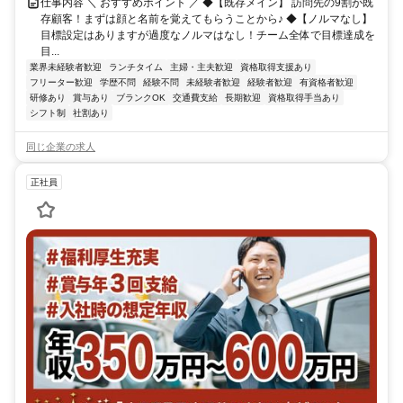
仕事内容 ＼ おすすめポイント ／ ◆【既存メイン】 訪問先の9割が既
存顧客！まずは顔と名前を覚えてもらうことから♪ ◆【ノルマなし】
目標設定はありますが過度なノルマはなし！チーム全体で目標達成を
目...
業界未経験者歓迎
ランチタイム
主婦・主夫歓迎
資格取得支援あり
フリーター歓迎
学歴不問
経験不問
未経験者歓迎
経験者歓迎
有資格者歓迎
研修あり
賞与あり
ブランクOK
交通費支給
長期歓迎
資格取得手当あり
シフト制
社割あり
同じ企業の求人
正社員