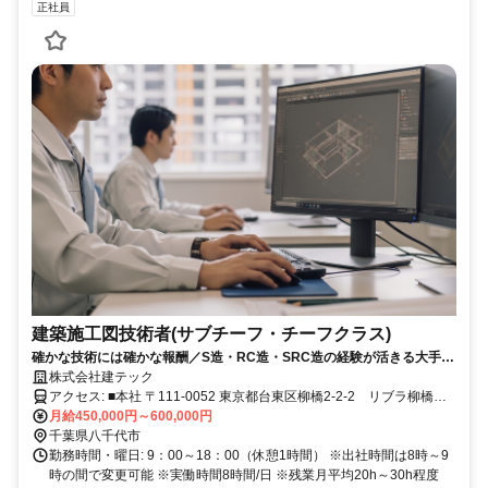
正社員
建築施工図技術者(サブチーフ・チーフクラス)
確かな技術には確かな報酬／S造・RC造・SRC造の経験が活きる大手現
場での建築施工図業務
株式会社建テック
アクセス: ■本社 〒111-0052 東京都台東区柳橋2-2-2 リブラ柳橋
Ⅱ 2FB 総武本線JR浅草橋駅東口より徒歩5分 都営浅草線浅草橋駅
月給450,000円～600,000円
A6番出口より徒歩3分
千葉県八千代市
勤務時間・曜日: 9：00～18：00（休憩1時間） ※出社時間は8時～9
時の間で変更可能 ※実働時間8時間/日 ※残業月平均20h～30h程度