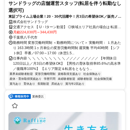
サンドラッグの店舗運営スタッフ(転居を伴う転勤なし
選択可)
東証プライム上場企業！20・30代活躍中！月3日の希望休OK／販売ノル
マなし／年収例32歳SV816万円／販促企画～商品管理など店舗運営がメ
株式会社サンドラッグ
インの仕事
交通アクセス 【 U・Iターン歓迎】 ◎狭域エリア社員の場合は 転居を
伴う転勤はありません。 ◎マイカー通勤OK
月給224,030円～344,430円
千葉県八千代市
勤務時間 変形労働時間制 ＜勤務時間について＞ 実働時間： １月あた
り 163.3時間 1ヶ月単位の変形労働時間制 週実働 平均40時間 【シフ
ト例】 早番／07:00～17:00（休憩1.5...
仕事内容 ＼ ＼ ＼ ＼＼ ＼ ＼ ＼ ＼ ／／／／ ／／／／／ 【年間休日
120日以上／月3日の希望休OK】 【男性の育休取得率85.6%の高水準
／復職率100%】 【エリア限定＆転居をともなう...
業界未経験者歓迎
変形労働時間制
資格取得支援あり
社会保険あり
産休・育休取得実績あり
学歴不問
未経験者歓迎
経験者歓迎
社会保険完備
賞与あり
育休あり
長期歓迎
昇給あり
賞与年2回あり
業務委託