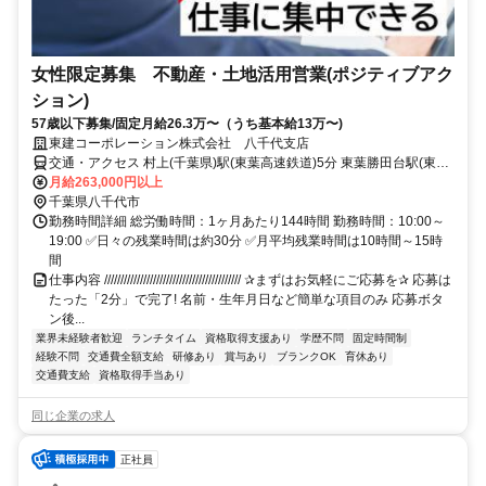
女性限定募集 不動産・土地活用営業(ポジティブアク
ション)
57歳以下募集/固定月給26.3万〜（うち基本給13万〜)
東建コーポレーション株式会社 八千代支店
交通・アクセス 村上(千葉県)駅(東葉高速鉄道)5分 東葉勝田台駅(東葉
高速鉄道)12分
月給263,000円以上
千葉県八千代市
勤務時間詳細 総労働時間：1ヶ月あたり144時間 勤務時間：10:00～
19:00 ✅日々の残業時間は約30分 ✅月平均残業時間は10時間～15時
間
仕事内容 ////////////////////////////////////////// ✰まずはお気軽にご応募を✰ 応募は
たった「2分」で完了! 名前・生年月日など簡単な項目のみ 応募ボタ
ン後...
業界未経験者歓迎
ランチタイム
資格取得支援あり
学歴不問
固定時間制
経験不問
交通費全額支給
研修あり
賞与あり
ブランクOK
育休あり
交通費支給
資格取得手当あり
同じ企業の求人
正社員