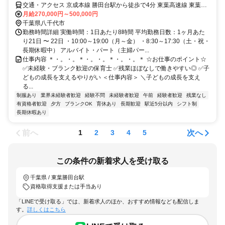
発達支援) 勝田台教室
交通・アクセス 京成本線 勝田台駅から徒歩で4分 東葉高速線 東葉勝
田台駅から徒歩で4分 東葉高速線 村上駅から徒歩で15分
月給270,000円～500,000円
千葉県八千代市
勤務時間詳細 実働時間：1日あたり8時間 平均勤務日数：1ヶ月あた
り21日 〜 22日 ・10:00～19:00（月～金） ・8:30～17:30（土・祝・
長期休暇中） アルバイト・パート（主婦パー...
仕事内容 ＊・。・。＊・。・。＊・。・。＊ ☆お仕事のポイント☆
✅未経験・ブランク歓迎の保育士 ✅残業ほぼなしで働きやすい◎ ✅子
どもの成長を支えるやりがい ＜仕事内容＞ ＼子どもの成長を支え
る...
制服あり
業界未経験者歓迎
経験不問
未経験者歓迎
午前
経験者歓迎
残業なし
有資格者歓迎
夕方
ブランクOK
育休あり
長期歓迎
駅近5分以内
シフト制
長期休暇あり
前へ
次へ
1
2
3
4
5
この条件の新着求人を受け取る
千葉県 / 東葉勝田台駅
資格取得支援または手当あり
「LINEで受け取る」では、新着求人のほか、おすすめ情報なども配信しま
す。
詳しくはこちら