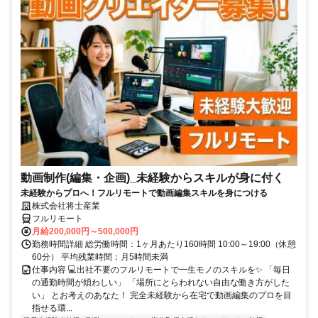
動画制作(編集・企画)_未経験からスキルが身に付く
未経験からプロへ！フルリモートで動画編集スキルを身につける
株式会社将士産業
フルリモート
月給200,000円～500,000円
勤務時間詳細 総労働時間：1ヶ月あたり160時間 10:00～19:00（休憩
60分） 平均残業時間：月5時間未満
仕事内容 💻出社不要のフルリモートで一生モノのスキルを✨ 「毎日
の通勤時間が煩わしい」 「場所にとらわれない自由な働き方がした
い」 とお考えのあなた！ 完全未経験から在宅で動画編集のプロを目
指せる環...