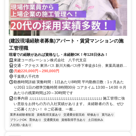
(建設現場経験者募集)アパート・賃貸マンションの施
工管理職
現場での経験があれば資格なし・未経験OK！年128日休み！
東建コーポレーション株式会社 八千代支店
交通・アクセス 東洋バス 新川大橋バス停下車徒歩1分、東葉高速鉄道
村上駅下車徒歩3分
月給220,000円～290,000円
千葉県八千代市
勤務時間詳細 実働時間：1日あたり8時間 平均勤務日数：1ヶ月あた
り20日 1日の標準労働時間 8時間00分 コアタイム 13:00～14:00 ※月
あたりの残業時間は20～30時間です
仕事内容 ｣｣｣｣｣｣｣｣｣｣｣｣｣｣｣｣｣｣｣｣｣｣｣｣｣｣｣｣｣｣｣｣｣｣｣｣｣｣｣｣ 施工管理に強
い意欲をお持ちの方の入社実績があります。 未経験者の方も、ぜひ
ご応募ください！ ※ご応募後、一般...
業界未経験者歓迎
資格取得支援あり
交通費全額支給
研修あり
賞与あり
ブランクOK
育休あり
交通費支給
資格取得手当あり
土日祝休み
入社祝い金あり