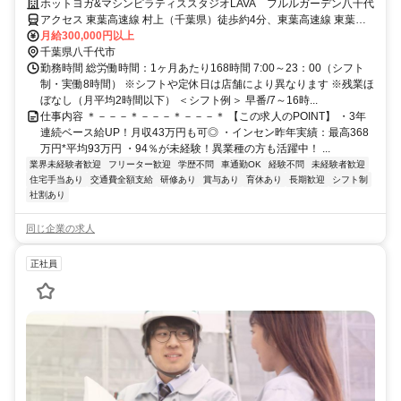
2時間以下
ホットヨガ&マシンピラティススタジオLAVA フルルガーデン八千代
アクセス 東葉高速線 村上（千葉県）徒歩約4分、東葉高速線 東葉勝
田台栄町駐輪場口徒歩約14分、京成本線 勝田台T1口徒歩約15分 村上
月給300,000円以上
駅改札徒歩5分 ※自動車通勤可（規定あり）※従業員用駐車場あり
千葉県八千代市
勤務時間 総労働時間：1ヶ月あたり168時間 7:00～23：00（シフト
制・実働8時間） ※シフトや定休日は店舗により異なります ※残業ほ
ぼなし（月平均2時間以下） ＜シフト例＞ 早番/7～16時...
仕事内容 ＊－－－＊－－－＊－－－＊ 【この求人のPOINT】 ・3年
連続ベース給UP！月収43万円も可◎ ・インセン昨年実績：最高368
万円*平均93万円 ・94％が未経験！異業種の方も活躍中！ ...
業界未経験者歓迎
フリーター歓迎
学歴不問
車通勤OK
経験不問
未経験者歓迎
住宅手当あり
交通費全額支給
研修あり
賞与あり
育休あり
長期歓迎
シフト制
社割あり
同じ企業の求人
正社員