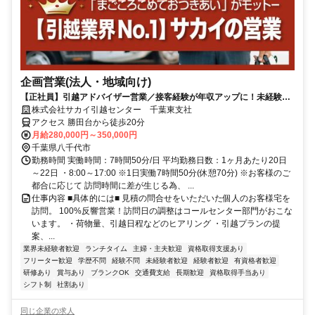
企画営業(法人・地域向け)
【正社員】引越アドバイザー営業／接客経験が年収アップに！未経験歓
迎/成約率80%/賞与年3回
株式会社サカイ引越センター 千葉東支社
アクセス 勝田台から徒歩20分
月給280,000円～350,000円
千葉県八千代市
勤務時間 実働時間：7時間50分/日 平均勤務日数：1ヶ月あたり20日
～22日 ・8:00～17:00 ※1日実働7時間50分(休憩70分) ※お客様のご
都合に応じて 訪問時間に差が生じる為、 ...
仕事内容 ■具体的には■ 見積の問合せをいただいた個人のお客様宅を
訪問。 100%反響営業！訪問日の調整はコールセンター部門がおこな
います。 ・荷物量、引越日程などのヒアリング ・引越プランの提
案、...
業界未経験者歓迎
ランチタイム
主婦・主夫歓迎
資格取得支援あり
フリーター歓迎
学歴不問
経験不問
未経験者歓迎
経験者歓迎
有資格者歓迎
研修あり
賞与あり
ブランクOK
交通費支給
長期歓迎
資格取得手当あり
シフト制
社割あり
同じ企業の求人