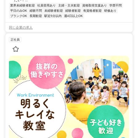
たい！...
業界未経験者歓迎
社員登用あり
主婦・主夫歓迎
資格取得支援あり
学歴不問
平日のみOK
経験不問
未経験者歓迎
経験者歓迎
有資格者歓迎
研修あり
ブランクOK
長期歓迎
駅近5分以内
週4日以上OK
同じ企業の求人
正社員