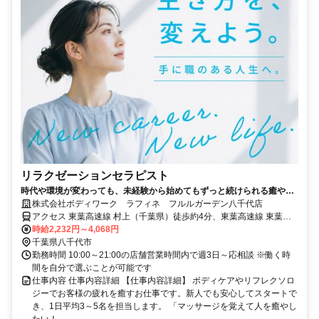
リラクゼーションセラピスト
時代や環境が変わっても、未経験から始めてもずっと続けられる癒やし
の仕事。手に職を身につけて、生き方を変えよう。
株式会社ボディワーク ラフィネ フルルガーデン八千代店
アクセス 東葉高速線 村上（千葉県）徒歩約4分、東葉高速線 東葉勝
田台栄町駐輪場口徒歩約16分、京成本線 勝田台T1口徒歩約17分 最寄
時給2,232円～4,068円
駅：村上駅
千葉県八千代市
勤務時間 10:00～21:00の店舗営業時間内で週3日～応相談 ※働く時
間を自分で選ぶことが可能です
仕事内容 仕事内容詳細 【仕事内容詳細】 ボディケアやリフレクソロ
ジーでお客様の疲れを癒すお仕事です。新人でも安心してスタートで
き、1日平均3～5名を担当します。 「マッサージを覚えて人を癒やし