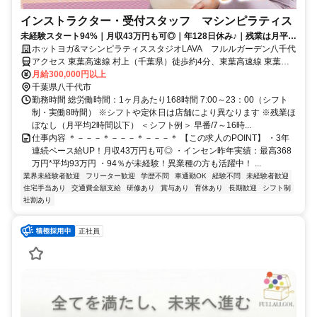
インストラクター・受付スタッフ マシンピラティス
未経験スタート94%｜月収43万円も可◎｜年128日休み♪｜残業は月平均
2時間以下
ホットヨガ&マシンピラティススタジオLAVA フルルガーデン八千代
アクセス 東葉高速線 村上（千葉県）徒歩約4分、東葉高速線 東葉勝
田台栄町駐輪場口徒歩約14分、京成本線 勝田台T1口徒歩約15分 村上
月給300,000円以上
駅改札徒歩5分 ※自動車通勤可（規定あり）※従業員用駐車場あり
千葉県八千代市
勤務時間 総労働時間：1ヶ月あたり168時間 7:00～23：00（シフト
制・実働8時間） ※シフトや定休日は店舗により異なります ※残業ほ
ぼなし（月平均2時間以下） ＜シフト例＞ 早番/7～16時...
仕事内容 ＊－－－＊－－－＊－－－＊ 【この求人のPOINT】 ・3年
連続ベース給UP！月収43万円も可◎ ・インセン昨年実績：最高368
万円*平均93万円 ・94％が未経験！異業種の方も活躍中！ ...
業界未経験者歓迎
フリーター歓迎
学歴不問
車通勤OK
経験不問
未経験者歓迎
住宅手当あり
交通費全額支給
研修あり
賞与あり
育休あり
長期歓迎
シフト制
社割あり
正社員