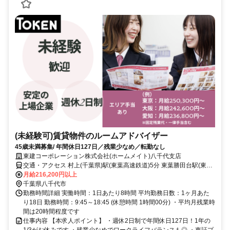
(未経験可)賃貸物件のルームアドバイザー
45歳未満募集/ 年間休日127日／残業少なめ／転勤なし
東建コーポレーション株式会社(ホームメイト)八千代支店
交通・アクセス 村上(千葉県)駅(東葉高速鉄道)5分 東葉勝田台駅(東葉
高速鉄道)12分
月給216,200円以上
千葉県八千代市
勤務時間詳細 実働時間：1日あたり8時間 平均勤務日数：1ヶ月あた
り18日 勤務時間：9:45～18:45 (休憩時間 1時間00分) ・平均月残業時
間は20時間程度です
仕事内容 【本求人ポイント】 ・週休2日制で年間休日127日！1年の