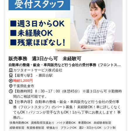
販売事務 週3日から可 未経験可
自動車の整備・鈑金・車両販売など行う会社の受付事務（フロントスタ
ッフ）募集！ ■未経験OK！ ■残業ほぼなし！ ■車に詳しくなくてもOK！
カツタオートサービス株式会社
【最寄り駅】 ・勝田台駅
■週3日からOK！ ■パソコンが苦手な方でも大丈夫です！
時給1,200円
千葉県佐倉市
【勤務時間】 8：30～17：00（休憩45分） ※週３日から可 ※勤務時
間のご相談可能です。
【仕事内容】 自動車の整備・鈑金・車両販売など行う会社の受付事
務（フロントスタッフ）のパート募集！ 未経験OK！車に詳しくなく
てもOK！パソコンが苦手な方もOK！1から丁寧にお教えします！ 事
務の...
扶養内勤務OK
資格取得支援あり
バイク通勤OK
車通勤OK
未経験者歓迎
経験者歓迎
有資格者歓迎
研修あり
ブランクOK
週2・3日からOK
シフト制