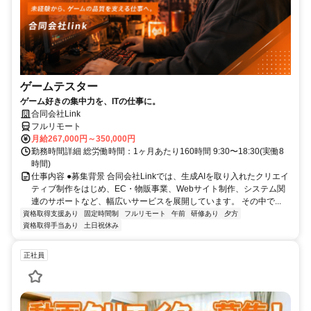
ゲームテスター
ゲーム好きの集中力を、ITの仕事に。
合同会社Link
フルリモート
月給267,000円～350,000円
勤務時間詳細 総労働時間：1ヶ月あたり160時間 9:30〜18:30(実働8
時間)
仕事内容 ●募集背景 合同会社Linkでは、生成AIを取り入れたクリエイ
ティブ制作をはじめ、EC・物販事業、Webサイト制作、システム関
連のサポートなど、幅広いサービスを展開しています。 その中で...
資格取得支援あり
固定時間制
フルリモート
午前
研修あり
夕方
資格取得手当あり
土日祝休み
正社員