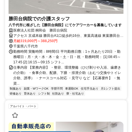
勝田台病院での介護スタッフ
八千代市に根ざした【勝田台病院】にてケアワーカーを募集しています
医療法人社団 桐和会 勝田台病院
アクセス 京成本線 勝田台A1口徒歩約16分、東葉高速線 東葉勝田台
A1口徒歩約16分 ※無料送迎バス有り、車通勤可能
月給319,000円～388,250円
千葉県八千代市
勤務時間 実働時間：8時間/日 平均勤務日数：1ヶ月あたり20日 ・勤
務曜日：月・火・水・木・金・土・日・祝 ・勤務時間： [1] 08:45～
17:45 [2] 16:15～09:15 シフト...
仕事内容 【業務内容】 ・整容、環境整備（ひげ剃りや入浴、歯磨き
の介助） ・食事介助、配膳、下膳 ・排泄介助（おむつ交換やトイレ
介助、誘導） ・ナースコール対応 ・見守り など 【応募要件】 ・無
資...
制服あり
副業・WワークOK
学歴不問
車通勤OK
住宅手当あり
月1シフト提出
研修あり
育休あり
シフト制
社割あり
寮・社宅あり
アルバイト・パート