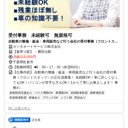
受付事務 未経験可 無資格可
自動車の整備・鈑金・車両販売など行う会社の受付事務（フロントスタ
ッフ）募集！ ■未経験OK！■無資格OK■残業ほぼなし！■車に詳しくな
カツタオートサービス株式会社
くてもOK！■パソコンが苦手な方でも大丈夫です！
【最寄り駅】 ・勝田台駅
月給210,000円
千葉県佐倉市
【勤務時間】 ■8：30～17：30（休憩60分）
【仕事内容】 自動車の整備・鈑金・車両販売など行う会社の受付事
務（フロントスタッフ）の正社員募集！ 未経験OK！車に詳しくなく
てもOK！パソコンが苦手な方もOK！1から丁寧にお教えします！ 事
務の...
資格取得支援あり
バイク通勤OK
車通勤OK
未経験者歓迎
経験者歓迎
有資格者歓迎
研修あり
ブランクOK
シフト制
昇給あり
同じ企業の求人
正社員