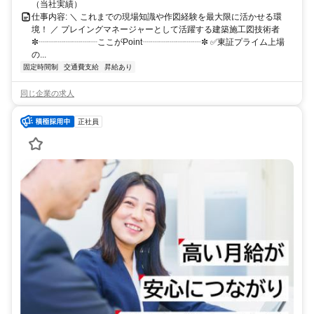
（当社実績）
仕事内容: ＼ これまでの現場知識や作図経験を最大限に活かせる環
境！ ／ プレイングマネージャーとして活躍する建築施工図技術者
✼┈┈┈┈┈┈┈ここがPoint┈┈┈┈┈┈┈✼ ✅東証プライム上場
の...
固定時間制
交通費支給
昇給あり
同じ企業の求人
正社員