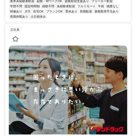
業界未経験者歓迎
副業・WワークOK
資格取得支援あり
フリーター歓迎
学歴不問
固定時間制
経験不問
未経験者歓迎
フルリモート
午前
残業なし
研修あり
夕方
在宅OK
ブランクOK
育休あり
長期歓迎
資格取得手当あり
長期休暇あり
土日祝休み
正社員