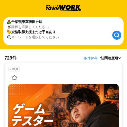
千葉県
東葉勝田台駅
職種を選択してください
資格取得支援または手当あり
キーワードを選択してください
729件
条件保存
関連度順
正社員