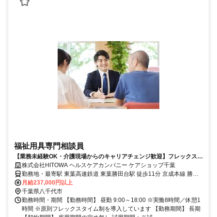
福祉用具専門相談員
【業務未経験OK・介護現場からのキャリアチェンジ歓迎】フレックスタ
イム制／個人宅への新規開拓等はナシ
株式会社HITOWA ヘルスケアカンパニー ケアショップ千葉
勤務地・最寄駅 東葉高速鉄道 東葉勝田台駅 徒歩11分 京成本線 勝田
台駅
月給237,000円以上
千葉県八千代市
勤務時間・期間 【勤務時間】 昼勤 9:00～18:00 ※実働8時間／休憩1
時間 ※原則フレックスタイム制を導入しています 【勤務期間】 長期