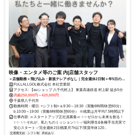
映像・エンタメ等のご案 内|店舗スタッフ
＜店舗勤務＞飛び込み・新規テレアポなし｜完全週休2日制＋年5日の特
別有給休暇あり！充実した研修で未経験から年収1000万円も夢じゃな
FULLALLGOL株式会社 本社営業部
い。
アクセス: 【auショップ 八千代村上】 東葉高速鉄道 村上駅 徒歩5分
月給250,000円～420,000円
千葉県八千代市
勤務時間・曜日: <シフト制> a.9:30～18:30（実働8時間/休憩60分）
b.10:00～19:00（実働8時間/休憩60分） ※残業は月平均7.5時間以下
仕事内容: ≫スタートアップ正社員募集≪ ✨✨ゼロから未来を創る！
✨✨ ✨✨それが、私たちのミッション✨✨ ✅福利厚生&各種手当充実で
安心スタート ✅完全週休2日/残業月7h以下/実質年休120...
交通費支給
シフト制
昇給あり