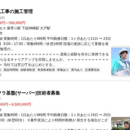
気工事の施工管理
会社
00円～500,000円
セス 最寄り駅 下総神崎駅 大戸駅
市
 実働時間：1日あたり8時間 平均勤務日数：1ヶ月あたり21日 〜 23日
 8:00～17:00 ✅実働8時間 ✅休憩1時間 現場の進捗に応じて業務を進
理の...
＝＝＝＝＝＝＝＝＝＝＝＝＝＝＝＝＝＝ 資格と経験を存分に発揮できる
さらなるキャリアアップを目指しませんか。 ＝＝＝＝＝＝＝＝＝＝＝＝
 当社では官公庁をはじめとする...
り
固定時間制
経験者歓迎
有資格者歓迎
研修あり
賞与あり
交通費支給
り
フラ基盤(サーバー)技術者募集
子
000円～6,500,000円
ト
 実働時間：1日あたり8時間 平均勤務日数：1ヶ月あたり19日 〜 20日
18:00（休憩60分） ※案件状況により時間外勤務が 発生する場合がござ