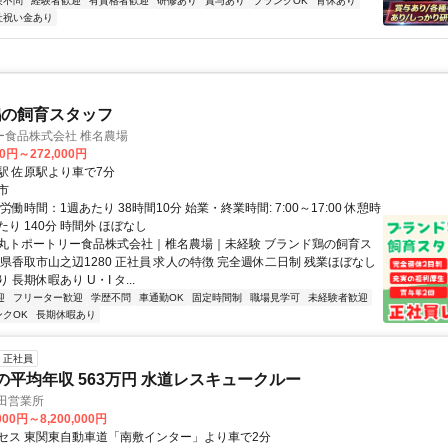
験不問
経験者歓迎
有資格者歓迎
研修あり
賞与あり
ブランクOK
育休あり
社祝い金あり
鶏の飼育スタッフ
ー食品株式会社 椎名農場
00円～272,000円
駅 佐原駅より車で7分
市
労働時間：1週あたり 38時間10分 始業・終業時間: 7:00～17:00 休憩時
り 140分 時間外 ほぼなし
丸トポートリー食品株式会社｜椎名農場｜未経験 ブランド鶏の飼育ス
県香取市山之辺1280 正社員 求人の特徴 完全週休二日制 残業ほぼなし
長期休暇あり U・I タ...
迎
フリーター歓迎
学歴不問
車通勤OK
固定時間制
職場見学可
未経験者歓迎
ンクOK
長期休暇あり
正社員
の平均年収 563万円 水道レスキュークルー
田営業所
000円～8,200,000円
セス 東関東自動車道「南敷インター」より車で2分