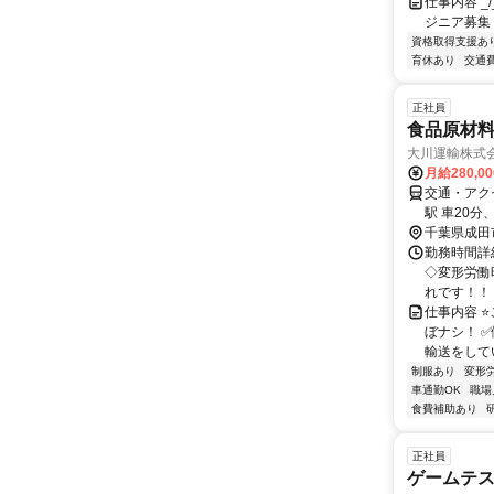
仕事内容 _/_
ジニア募集
資格取得支援あ
育休あり
交通
正社員
食品原材料
大川運輸株式
月給280,0
交通・アクセ
駅 車20分
千葉県成田
勤務時間詳
◇変形労働
れです！！ 
仕事内容 ⭐
ぼナシ！ 
輸送をしてい
制服あり
変形
車通勤OK
職場
食費補助あり
正社員
ゲームテ