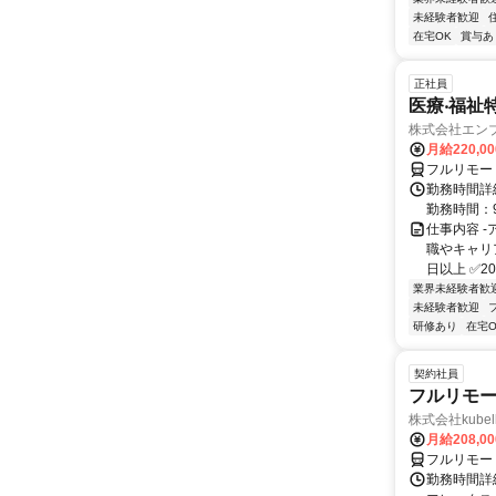
未経験者歓迎
在宅OK
賞与あ
正社員
医療‧福祉
株式会社エン
月給220,0
フルリモー
勤務時間詳細
勤務時間：9
仕事内容 
職やキャリ
日以上 ✅2
業界未経験者歓
未経験者歓迎
研修あり
在宅O
契約社員
フルリモー
株式会社kube
月給208,0
フルリモー
勤務時間詳細