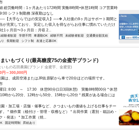
市
細 総労働時間：1ヶ月あたり172時間 実働8時間+休憩1時間 コア営業時
~19:00 シフト制勤務 深夜勤はなし
✥──【大手ならではの安定収入】──✥ 入社後の9ヶ月はサポート期間と
当が充実しており、 安定した収入を得ながらお仕事に慣れていただけ
社1ヶ月目〜3ヶ月目：月収 2...
未経験者歓迎
学歴不問
車通勤OK
経験不問
未経験者歓迎
交通費全額支給
あり
長期歓迎
シフト制
友達と応募OK
まいもづくり(最高糖度75の金蜜芋ブランド)
いもの石田農園(ブランド:金蜜芋、金蜜堂)
00円～300,000円
アクセス: 農園は、成田空港またはJR佐原駅から車で20分ほどの場所です。
市
: 8:00 ～ 17:30 休憩90分(1日3回休憩) 実働8時間00分 * 休憩
10時から20分、12時から50分、15時から20分 * 残業がある場合には
 農園・加工場・店舗・催事など、さつまいもの価値を上げる仕事をチー
す。 * 畑作業（植付け・管理・収穫など） * 出荷作業（選別・箱詰め・
・発送） * 加工作業（焼...
K
固定時間制
昇給あり