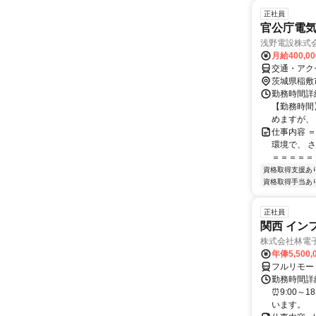
正社員
官公庁電
浅野電設株式
月給400,0
交通・アク
茨城県稲敷
勤務時間詳細
【勤務時間】
めますが、 無
仕事内容 
環境で、 
＝＝＝＝＝＝
資格取得支援あ
資格取得手当あ
正社員
関西 イン
株式会社林電
年俸5,500,
フルリモー
勤務時間詳細
⏰9:00～
います。