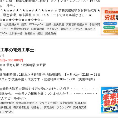
イム制 （標準労働時間／1日8h） ※メインタイム／10：00～16：00
！ 月平...
★☆★☆★☆★☆★☆★☆★☆★☆★☆ ☆ 労務実務経験をお持ちの方 ★
算、勤怠管理、年末調整 ☆ ☆ フルリモートでスキル活かせる！ ★
★☆★☆★☆★☆★☆★☆ ...
迎
社員登用あり
副業・WワークOK
主婦・主夫歓迎
資格取得支援あり
学歴不問
リモート
交通費全額支給
経験者歓迎
ネイルOK
研修あり
在宅OK
賞与あり
アスOK
土日祝休み
服装自由
髪型・髪色自由
気工事の電気工事士
会社
00円～350,000円
セス 最寄り駅 下総神崎駅 大戸駅
市
 実働時間：1日あたり8時間 平均勤務日数：1ヶ月あたり21日 〜 23日
ズムで 技術を磨く環境です ・勤務時間 8:00～17:00 （実働8時間） ・
..
✅未経験大歓迎 ✅資格や技術を身につけたい方必見 ・・──・・──・・
未経験から、 一生モノの技術を身につけませんか？ ・・──・・──・・
 求人アピールポイン...
未経験者歓迎
資格取得支援あり
フリーター歓迎
固定時間制
経験不問
経験者歓迎
有資格者歓迎
研修あり
賞与あり
ブランクOK
交通費支給
り
ひげOK