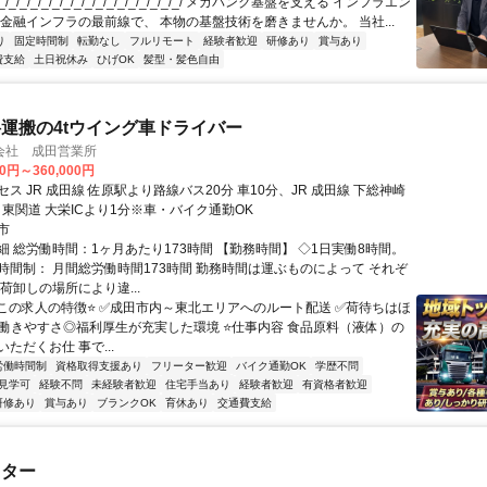
/_/_/_/_/_/_/_/_/_/_/_/_/_/_/_/_/ メガバンク基盤を支える インフラエン
 金融インフラの最前線で、 本物の基盤技術を磨きませんか。 当社...
り
固定時間制
転勤なし
フルリモート
経験者歓迎
研修あり
賞与あり
費支給
土日祝休み
ひげOK
髪型・髪色自由
運搬の4tウイング車ドライバー
会社 成田営業所
00円～360,000円
ス JR 成田線 佐原駅より路線バス20分 車10分、JR 成田線 下総神崎
、東関道 大栄ICより1分※車・バイク通勤OK
市
細 総労働時間：1ヶ月あたり173時間 【勤務時間】 ◇1日実働8時間。
時間制： 月間総労働時間173時間 勤務時間は運ぶものによって それぞ
荷卸しの場所により違...
️この求人の特徴⭐️ ✅️成田市内～東北エリアへのルート配送 ✅️荷待ちはほ
✅️働きやすさ◎福利厚生が充実した環境 ⭐️仕事内容 食品原料（液体）の
ただくお仕 事で...
労働時間制
資格取得支援あり
フリーター歓迎
バイク通勤OK
学歴不問
見学可
経験不問
未経験者歓迎
住宅手当あり
経験者歓迎
有資格者歓迎
研修あり
賞与あり
ブランクOK
育休あり
交通費支給
スター