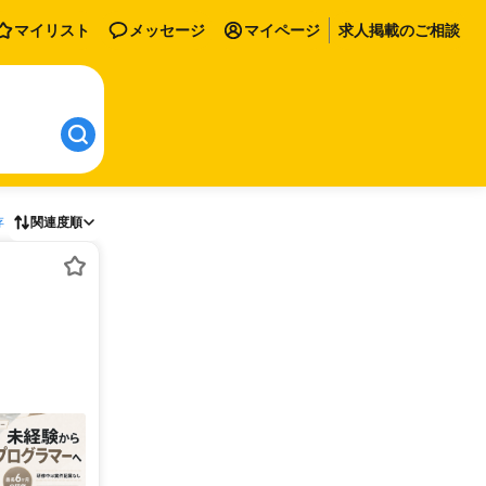
マイリスト
メッセージ
マイページ
求人掲載のご相談
存
関連度順