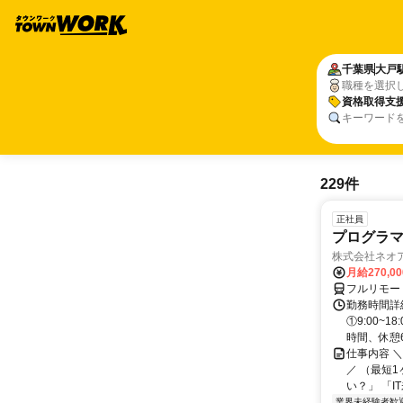
千葉県
大戸
職種を選択
資格取得支
キーワード
229件
正社員
プログラマ
株式会社ネオ
月給270,0
フルリモー
勤務時間詳細
①9:00~
時間、休憩6.
仕事内容 
／ （最短
い？」 「I
業界未経験者歓