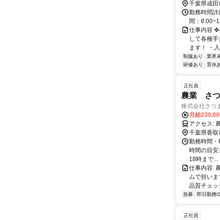
千葉県成田
勤務時間詳
間：8:00
仕事内容 
して各種手
ます！ ・入
制服あり
業界
研修あり
育休
正社員
農業 さつ
株式会社さつま
月給230,0
千葉県香取
勤務時間・曜日
時間の目安:
18時まで...
仕事内容:
ムで担いま
品質チェック
急募
即日勤務O
正社員