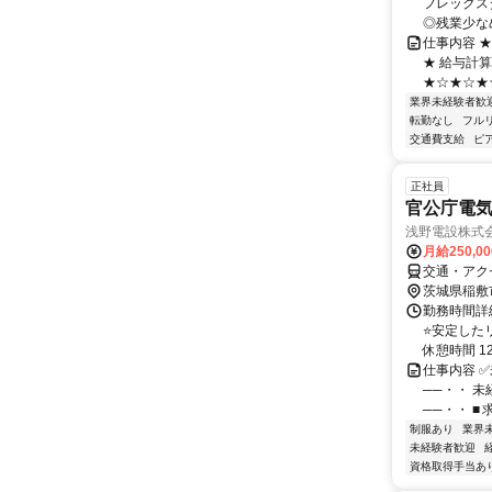
フレックスタ
◎残業少なめ
仕事内容 
★ 給与計
★☆★☆★☆
業界未経験者歓
転勤なし
フル
交通費支給
ピ
正社員
官公庁電
浅野電設株式
月給250,0
交通・アク
茨城県稲敷
勤務時間詳細
⭐安定したリ
休憩時間 12.
仕事内容 
──・・ 
──・・ ■
制服あり
業界
未経験者歓迎
資格取得手当あ