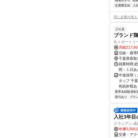
職場見学可
経
交通費支給
入
同じ企業の求人
正社員
ブランド
丸トポートリ
月給217,0
沿線・最寄
千葉県香取
就業時間 総
間：１日あた
中途採用｜
タッフ 千葉
有給休暇あり 
業界未経験者歓
賞与あり
ブラ
入社3年目
クラシアン 成
年俸3,500,
交通・アク