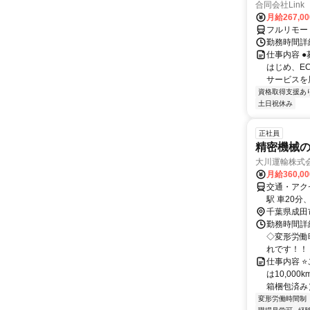
合同会社Link
月給267,0
フルリモー
勤務時間詳細
仕事内容 
はじめ、E
サービスを展
資格取得支援あ
土日祝休み
正社員
精密機械
大川運輸株式
月給360,0
交通・アクセ
駅 車20分
千葉県成田
勤務時間詳
◇変形労働
れです！！ 
仕事内容 ⭐
は10,00
箱梱包済み）
変形労働時間制