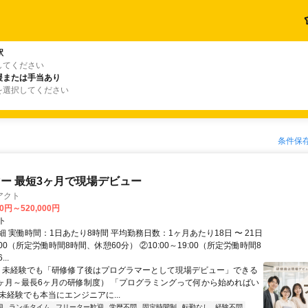
駅
してください
援または手当あり
を選択してください
条件保
ー 最短3ヶ月で現場デビュー
アクト
00円～520,000円
ト
 実働時間：1日あたり8時間 平均勤務日数：1ヶ月あたり18日 〜 21日
18:00（所定労働時間8時間、休憩60分） ②10:00～19:00（所定労働時間8
..
＼ 未経験でも「研修修了後はプログラマーとして現場デビュー」できる
1ヶ月～最長6ヶ月の研修制度） 「プログラミングって何から始めればい
T未経験でも本当にエンジニアに...
迎
ランチタイム
フリーター歓迎
学歴不問
固定時間制
転勤なし
経験不問