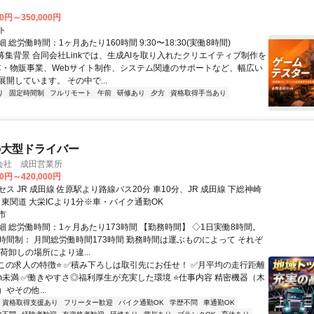
00円～350,000円
ト
 総労働時間：1ヶ月あたり160時間 9:30〜18:30(実働8時間)
●募集背景 合同会社Linkでは、生成AIを取り入れたクリエイティブ制作を
C・物販事業、Webサイト制作、システム関連のサポートなど、幅広い
開しています。 その中で...
り
固定時間制
フルリモート
午前
研修あり
夕方
資格取得手当あり
の大型ドライバー
会社 成田営業所
00円～420,000円
ス JR 成田線 佐原駅より路線バス20分 車10分、JR 成田線 下総神崎
、東関道 大栄ICより1分※車・バイク通勤OK
市
細 総労働時間：1ヶ月あたり173時間 【勤務時間】 ◇1日実働8時間。
時間制： 月間総労働時間173時間 勤務時間は運ぶものによって それぞ
荷卸しの場所により違...
️この求人の特徴⭐️ ✅️積み下ろしは取引先にお任せ！ ✅️月平均の走行距離
0km未満 ✅️働きやすさ◎福利厚生が充実した環境 ⭐️仕事内容 精密機器（木
やその他...
資格取得支援あり
フリーター歓迎
バイク通勤OK
学歴不問
車通勤OK