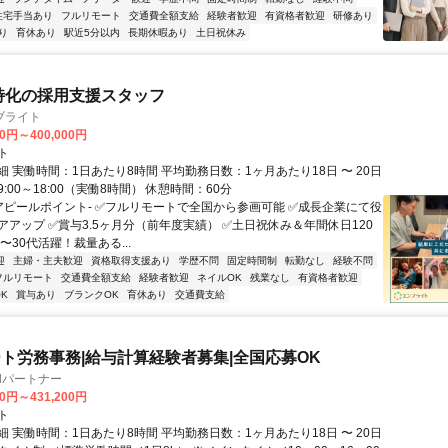
住宅手当あり
フルリモート
交通費全額支給
経験者歓迎
有資格者歓迎
研修あり
り
育休あり
駅近5分以内
長期休暇あり
土日祝休み
特化の採用支援スタッフ
ブライト
00円～400,000円
ト
 実働時間：1日あたり8時間 平均勤務日数：1ヶ月あたり18日 〜 20日
:00～18:00（実働8時間） 休憩時間：60分
-アピールポイント- ✅フルリモートで全国から参画可能 ✅成長企業にて役
アアップ ✅賞与3.5ヶ月分（前年度実績） ✅土日祝休み＆年間休日120
0〜30代活躍！裁量ある...
迎
主婦・主夫歓迎
資格取得支援あり
学歴不問
固定時間制
転勤なし
経験不問
フルリモート
交通費全額支給
経験者歓迎
ネイルOK
残業なし
有資格者歓迎
K
賞与あり
ブランクOK
育休あり
交通費支給
ト労務事務|給与計算経験者募集|全国応募OK
llパートナー
00円～431,200円
ト
 実働時間：1日あたり8時間 平均勤務日数：1ヶ月あたり18日 〜 20日