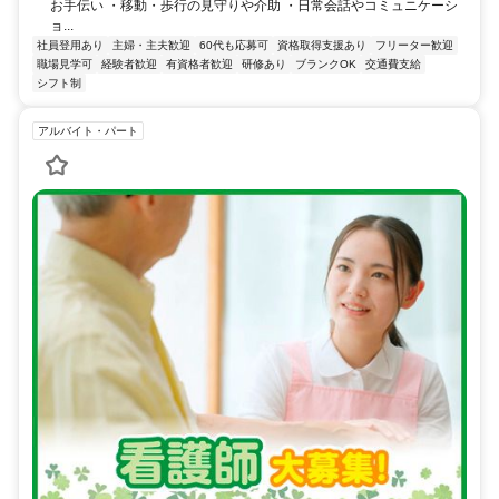
お手伝い ・移動・歩行の見守りや介助 ・日常会話やコミュニケーシ
ョ...
社員登用あり
主婦・主夫歓迎
60代も応募可
資格取得支援あり
フリーター歓迎
職場見学可
経験者歓迎
有資格者歓迎
研修あり
ブランクOK
交通費支給
シフト制
アルバイト・パート