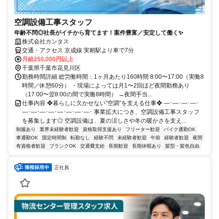
空調設備工事スタッフ
年齢不問◎社長がイチから育てます！案件豊富／安定して働く✨
株式会社カンタス
交通・アクセス 京成線 実籾駅より車で7分
月給250,000円以上
千葉県千葉市花見川区
勤務時間詳細 総労働時間：1ヶ月あたり160時間 8:00〜17:00（実働8
時間／休憩60分） ・現場によっては月1〜2回ほど夜間勤務あり
（17:00〜翌8:00の間で実働8時間） →夜間手当...
仕事内容 ❖暮らしに欠かせない”空調”を支える仕事❖ ―･―･―･―･
―･―･―･―･―･―･―･―･ 事業拡大につき、空調設備工事スタッフ
を募集します◎ 空調設備は、夏の涼しさや冬の暖かさを支え...
制服あり
業界未経験者歓迎
資格取得支援あり
フリーター歓迎
バイク通勤OK
車通勤OK
固定時間制
転勤なし
経験不問
未経験者歓迎
午前
経験者歓迎
夜間
有資格者歓迎
ブランクOK
交通費支給
長期歓迎
長期休暇あり
髪型・髪色自由
正社員