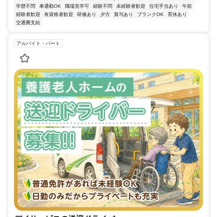
学歴不問
車通勤OK
職場見学可
経験不問
未経験者歓迎
住宅手当あり
午前
経験者歓迎
有資格者歓迎
研修あり
夕方
賞与あり
ブランクOK
育休あり
交通費支給
アルバイト・パート