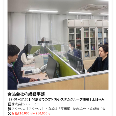
食品会社の総務事務
【9:00～17:30】40歳までの方/パルシステムグループ採用｜土日休み｜
残業少なめ｜賞与あり
株式会社パル・ミート
アクセス: 【アクセス】 ・京成線「実籾駅」徒歩11分 ・京成線「大久
保駅」徒歩15分 マイカー、自転車通勤OK(駐車場完備) ＼様々なエリ
月給210,000円～250,000円