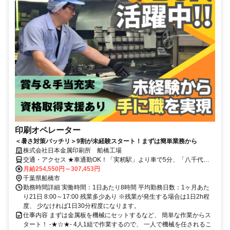
印刷オペレーター
＜暑さ対策バッチリ＞9割が未経験スタート！まずは簡単業務から
株式会社日本金属印刷所 船橋工場
交通・アクセス ★車通勤OK！「実籾駅」より車で5分、「八千代台
駅」より車で10分
月給254,550円～307,453円
千葉県船橋市
勤務時間詳細 実働時間：1日あたり8時間 平均勤務日数：1ヶ月あた
り21日 8:00～17:00 残業多少あり ※残業が発生する場合は1日2h程
度、 少なければ1日30分程度になります。
仕事内容 まずは金属板を機械にセットするなど、 簡単な作業からス
タート！ -★☆★- 4人1組で作業するので、 一人で機械を任されるこ