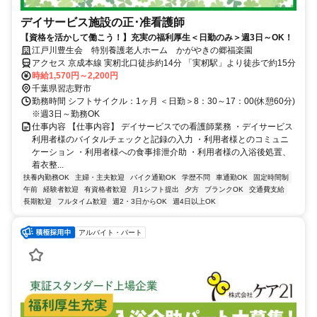
デイサービス施設の正･准看護師
【資格を活かして働こう！】充実の福利厚生＜日勤のみ＞週3日～OK！
江戸川豊生会 特別養護老人ホーム かがやきの郷福楽園
アクセス 京成本線 実籾北口徒歩約14分 「実籾駅」より徒歩で約15分
時給1,570円～2,200円
千葉県習志野市
勤務時間 シフトサイクル：1ヶ月 ＜日勤＞8：30～17：00(休憩60分)
※週3日～勤務OK
仕事内容 【仕事内容】 デイサービスでの看護師業務 ・デイサービス
利用者様のバイタルチェックと記録の入力 ・利用者様とのコミュニ
ケーション ・利用者様への食事排泄介助 ・利用者様の入浴後処置、
着衣整...
扶養内勤務OK
主婦・主夫歓迎
バイク通勤OK
学歴不問
車通勤OK
固定時間制
午前
経験者歓迎
有資格者歓迎
月1シフト提出
夕方
ブランクOK
交通費支給
長期歓迎
フルタイム歓迎
週2・3日からOK
週4日以上OK
アルバイト・パート