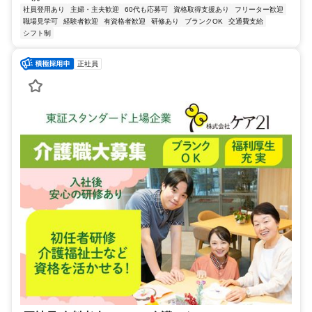
社員登用あり
主婦・主夫歓迎
60代も応募可
資格取得支援あり
フリーター歓迎
職場見学可
経験者歓迎
有資格者歓迎
研修あり
ブランクOK
交通費支給
シフト制
正社員