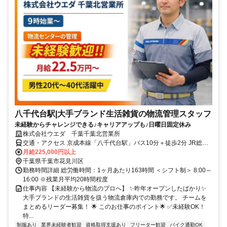
八千代台駅|大手ブランド生活雑貨の物流管理スタッフ
未経験からチャレンジできる♪キャリアアップも♪日曜日固定休み
株式会社ウエダ 千葉千葉北営業所
交通・アクセス 京成本線「八千代台駅」バス10分＋徒歩2分 JR総武
線「新検見川駅」バス15分＋徒歩2分
月給225,000円以上
千葉県千葉市花見川区
勤務時間詳細 総労働時間：1ヶ月あたり163時間 ＜シフト制＞ 8:00～
16:00 ※残業月平均20時間程度
仕事内容 【未経験から物流のプロへ】 ✨昨年オープンしたばかり✨
大手ブランドの生活雑貨を扱う物流倉庫内での勤務です。 チームを
まとめるリーダー募集！ 🌟 このお仕事のポイント🌟 ✅未経験OK！
特...
制服あり
業界未経験者歓迎
資格取得支援あり
フリーター歓迎
バイク通勤OK