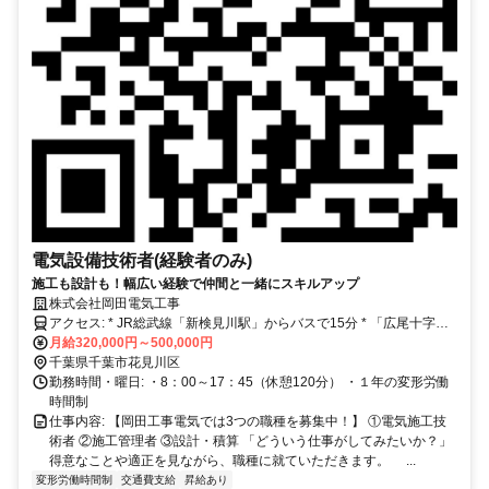
電気設備技術者(経験者のみ)
施工も設計も！幅広い経験で仲間と一緒にスキルアップ
株式会社岡田電気工事
アクセス: * JR総武線「新検見川駅」からバスで15分 * 「広尾十字
路」バス停下車徒歩1分または「さつきが丘団地」バス停下車徒歩7分
月給320,000円～500,000円
* 車通勤、バイク通勤可能（無料駐車場あり）
千葉県千葉市花見川区
勤務時間・曜日: ・8：00～17：45（休憩120分） ・１年の変形労働
時間制
仕事内容: 【岡田工事電気では3つの職種を募集中！】 ①電気施工技
術者 ②施工管理者 ③設計・積算 「どういう仕事がしてみたいか？」
得意なことや適正を見ながら、職種に就ていただきます。 ...
変形労働時間制
交通費支給
昇給あり