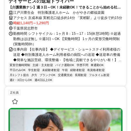
デイサービスの送迎ドライバー
【介護業務ナシ】週３日～OK！未経験OK！できることから始める社会
貢献ができます
江戸川豊生会 特別養護老人ホーム かがやきの郷福楽園
アクセス 京成本線 実籾北口徒歩約14分 「実籾駅」より徒歩で約15分
時給1,140円～1,290円
千葉県習志野市
勤務時間 シフトサイクル：1ヶ月 8：15～17：15(休憩1時間) ※超過
勤務はほぼ無し ※週3日～OK 【実働時間】 1ヶ月の変形労働時間制
(実働時間8h）
仕事内容 【仕事内容】 ◆デイサービス・ショートステイ利用者様の
送迎 ◆特別養護老人ホーム利用者様の病院への送迎 ◆送迎車の整備
◆簡単な施設営繕、環境整備 - 【地域に貢献できるやりがい有！】 ...
変形労働時間制
主婦・主夫歓迎
バイク通勤OK
学歴不問
車通勤OK
平日のみOK
学生歓迎
未経験者歓迎
午前
経験者歓迎
有資格者歓迎
月1シフト提出
夕方
ブランクOK
交通費支給
長期歓迎
フルタイム歓迎
週2・3日からOK
週4日以上OK
正社員