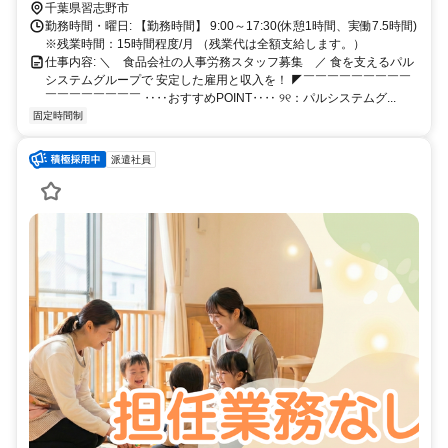
アから通っている方が多数！／ ・総武線沿い ・京成本線沿い ・習志
千葉県習志野市
野市以外にも… 千葉市／船橋市／市川市／八千代市／江戸川区 浦安
勤務時間・曜日: 【勤務時間】 9:00～17:30(休憩1時間、実働7.5時間)
市／鎌ケ谷市／松戸市／四街道市 など
※残業時間：15時間程度/月 （残業代は全額支給します。）
仕事内容: ＼ 食品会社の人事労務スタッフ募集 ／ 食を支えるパル
システムグループで 安定した雇用と収入を！ ◤￣￣￣￣￣￣￣￣￣
￣￣￣￣￣￣￣￣ ‥‥おすすめPOINT‥‥ ୨୧：パルシステムグ...
固定時間制
派遣社員