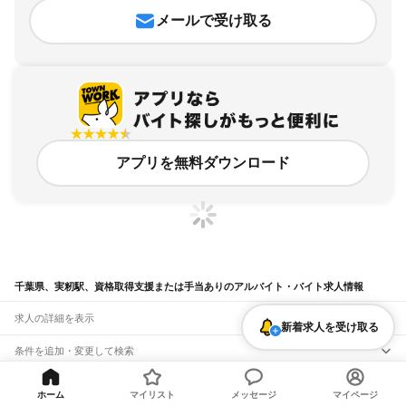
メールで受け取る
アプリを無料ダウンロード
千葉県、実籾駅、資格取得支援または手当ありのアルバイト・バイト求人情報
求人の詳細を表示
新着求人を受け取る
条件を追加・変更して検索
市区町村を追加・変更
関連キーワード
ホーム
マイリスト
メッセージ
マイページ
完全在宅ワーク 全国
シール貼り 在宅
現在地周辺
ガチャガチャ
犬カフェ
千葉県