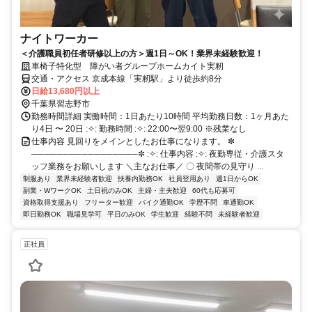
ナイトワーカー
＜介護職員初任者研修以上の方＞週1日～OK！業界未経験歓迎！
車椅子特化型 障がい者グループホームカイト実籾
交通・アクセス 京成本線「実籾駅」より徒歩約8分
日給13,680円以上
千葉県習志野市
勤務時間詳細 実働時間：1日あたり10時間 平均勤務日数：1ヶ月あた
り4日 〜 20日 :✧: 勤務時間 :✧: 22:00〜翌9:00 ※残業なし
仕事内容 見回りをメインとしたお仕事になります。 ✼
─────────────────✼ :✧: 仕事内容 :✧: 夜勤専従・介護スタ
ッフ業務をお願いします ＼主なお仕事／ 〇 夜間帯の見守り ...
制服あり
業界未経験者歓迎
扶養内勤務OK
社員登用あり
週1日からOK
副業・WワークOK
土日祝のみOK
主婦・主夫歓迎
60代も応募可
資格取得支援あり
フリーター歓迎
バイク通勤OK
学歴不問
車通勤OK
即日勤務OK
職場見学可
平日のみOK
学生歓迎
経験不問
未経験者歓迎
正社員