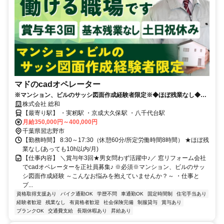
マドのcadオペレーター
※マンション、ビルのサッシ図面作成経験者限定※◆ほぼ残業なし◆土
日祝休み◆月給35万円～＋賞与年3回◆男女問わず活躍中♪
株式会社 総和
【最寄り駅】 ・実籾駅 ・京成大久保駅 ・八千代台駅
月給350,000円～400,000円
千葉県習志野市
【勤務時間】 8:30～17:30（休憩60分/所定労働時間8時間） ★ほぼ残
業なし(あっても10h以内/月)
【仕事内容】 ＼賞与年3回★男女問わず活躍中♪／ 窓リフォーム会社
でcadオペレーターを正社員募集♪ ※必須※マンション、ビルのサッ
シ図面作成経験 ～こんなお悩みを抱えていませんか？～ ・仕事と
プ...
資格取得支援あり
バイク通勤OK
学歴不問
車通勤OK
固定時間制
住宅手当あり
経験者歓迎
残業なし
有資格者歓迎
社会保険完備
制服貸与
賞与あり
ブランクOK
交通費支給
長期休暇あり
昇給あり