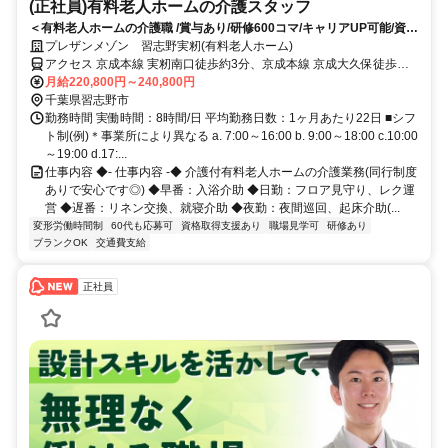
(正社員)有料老人ホームの介護スタッフ
＜有料老人ホームの介護職 /賞与あり/研修600コマ/キャリアUP可能/資格
取得支援あり＞残業月5.7時間以内/記録システムの導入で業務負担を軽
プレザンメゾン 習志野実籾(有料老人ホーム)
減！介護業務に専念できる環境★キャリアUPもマイペースに働きたいも
アクセス 京成本線 実籾南口徒歩約3分、京成本線 京成大久保徒歩約
叶う
28分、京成本線 八千代台西口徒歩約38分 京成本線「実籾」駅から徒
月給220,800円～240,800円
歩約4分
千葉県習志野市
勤務時間 実働時間：8時間/日 平均勤務日数：1ヶ月あたり22日 ■シフ
ト制(例)＊事業所により異なる a. 7:00～16:00 b. 9:00～18:00 c.10:00
～19:00 d.17:...
仕事内容 ◆- 仕事内容 -◆ 介護付有料老人ホームの介護業務(同行制度
ありで安心です◎) ◆早番：入浴介助 ◆日勤：フロア見守り、レク運
営 ◆遅番：リネン交換、就寝介助 ◆夜勤：夜間巡回、起床介助(...
変形労働時間制
60代も応募可
資格取得支援あり
職場見学可
研修あり
ブランクOK
交通費支給
正社員