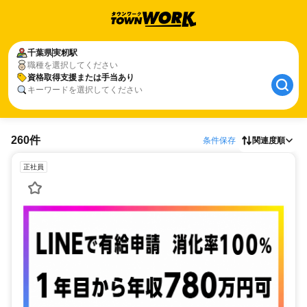
千葉県
実籾駅
職種を選択してください
資格取得支援または手当あり
キーワードを選択してください
260件
条件保存
関連度順
正社員