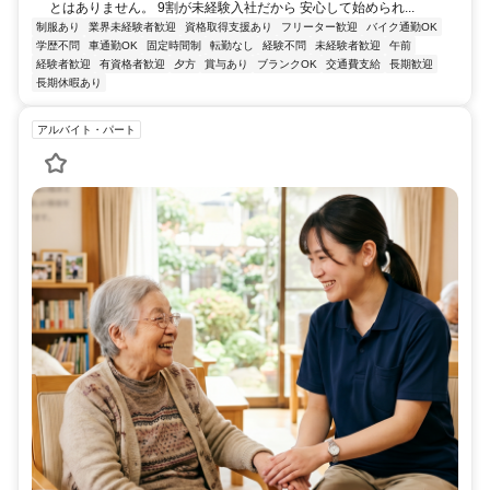
とはありません。 9割が未経験入社だから 安心して始められ...
制服あり
業界未経験者歓迎
資格取得支援あり
フリーター歓迎
バイク通勤OK
学歴不問
車通勤OK
固定時間制
転勤なし
経験不問
未経験者歓迎
午前
経験者歓迎
有資格者歓迎
夕方
賞与あり
ブランクOK
交通費支給
長期歓迎
長期休暇あり
アルバイト・パート