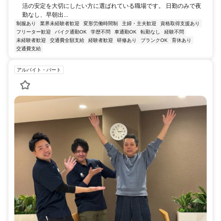
活の安定を大切にしたい方に選ばれている職場です。 日勤のみで夜
勤なし、早朝出...
制服あり
業界未経験者歓迎
変形労働時間制
主婦・主夫歓迎
資格取得支援あり
フリーター歓迎
バイク通勤OK
学歴不問
車通勤OK
転勤なし
経験不問
未経験者歓迎
交通費全額支給
経験者歓迎
研修あり
ブランクOK
育休あり
交通費支給
アルバイト・パート