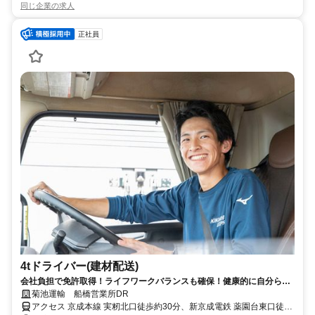
同じ企業の求人
正社員
4tドライバー(建材配送)
会社負担で免許取得！ライフワークバランスも確保！健康的に自分らし
く働きませんか？
菊池運輸 船橋営業所DR
アクセス 京成本線 実籾北口徒歩約30分、新京成電鉄 薬園台東口徒歩