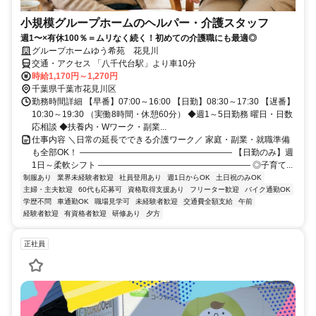
小規模グループホームのヘルパー・介護スタッフ
週1〜×有休100％＝ムリなく続く！初めての介護職にも最適◎
グループホームゆう希苑 花見川
交通・アクセス 「八千代台駅」より車10分
時給1,170円～1,270円
千葉県千葉市花見川区
勤務時間詳細 【早番】07:00～16:00 【日勤】08:30～17:30 【遅番】
10:30～19:30 （実働8時間・休憩60分） ◆週1～5日勤務 曜日・日数
応相談 ◆扶養内・Wワーク・副業...
仕事内容 ＼日常の延長でできる介護ワーク／ 家庭・副業・就職準備
も全部OK！ ―――――――――――――――――― 【日勤のみ】週
1日～柔軟シフト ―――――――――――――――――― ◎子育て...
制服あり
業界未経験者歓迎
社員登用あり
週1日からOK
土日祝のみOK
主婦・主夫歓迎
60代も応募可
資格取得支援あり
フリーター歓迎
バイク通勤OK
学歴不問
車通勤OK
職場見学可
未経験者歓迎
交通費全額支給
午前
経験者歓迎
有資格者歓迎
研修あり
夕方
正社員