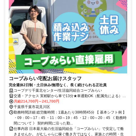
コープみらい宅配お届けスタッフ
完全週休2日制・土日休み/無理なく、長く続けられる正社員
コープデリ千葉北センター/生活協同組合コープみらい
交通・アクセス 実籾駅から車で13分★車通勤OK（配属先による）※
配属先は、入職時期や各センターの人員状況を踏まえ、本人の希望を
月給214,700円～241,700円
考慮した上で、募集場所を含む通勤可能な範囲のセンターから決定し
千葉県千葉市花見川区
ます。
勤務時間詳細 総労働時間：1週あたり38時間45分 【 基本シフト例 】
・09：00～17：45 ・11：00～19：45 ・12：00～20：45 《 勤務時
間について 》 契約時間に沿った勤...
仕事内容 日本最大級の生活協同組合「コープみらい」で安定して働
きませんか。 がむしゃらに稼ぐ働き方ではなく、家族との時間・生