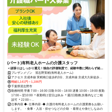
(パート)有料老人ホームの介護スタッフ
＜頑張りはしっかり還元！独自の評価制度で、経験年数に関わらず給与
UPが可能◎＞人に寄り添う仕事を、安定の介護業界で。和やかな雰囲気
プレザンメゾン 習志野実籾(有料老人ホーム)
の有料老人ホーム勤務。
アクセス 京成本線 実籾南口徒歩約3分、京成本線 京成大久保徒歩約
28分、京成本線 八千代台西口徒歩約38分 京成本線「実籾」駅から徒
時給1,141円～1,186円
歩約4分
千葉県習志野市
勤務時間 早番 7:00～16:00 日勤 9:00～18:00 遅番 10:00～19:00 夜勤
17:00～翌10:00 ＊夜勤明け翌日は休み ＊週2日勤務,扶養内などご相
談可 ＊22:00～...
仕事内容 ◆- 仕事内容 -◆ 介護付有料老人ホームの介護業務をお願い
します。 ・食事・入浴・排せつなどの介助 ・着替えや身だしなみの