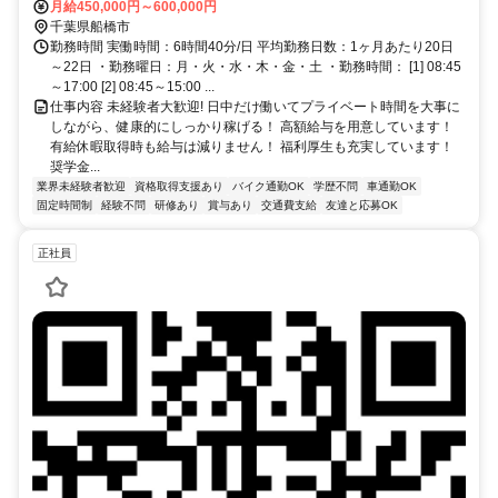
約32分、新京成電鉄 習志野徒歩約33分 実籾駅から車で10分
月給450,000円～600,000円
千葉県船橋市
勤務時間 実働時間：6時間40分/日 平均勤務日数：1ヶ月あたり20日
～22日 ・勤務曜日：月・火・水・木・金・土 ・勤務時間： [1] 08:45
～17:00 [2] 08:45～15:00 ...
仕事内容 未経験者大歓迎! 日中だけ働いてプライベート時間を大事に
しながら、健康的にしっかり稼げる！ 高額給与を用意しています！
有給休暇取得時も給与は減りません！ 福利厚生も充実しています！
奨学金...
業界未経験者歓迎
資格取得支援あり
バイク通勤OK
学歴不問
車通勤OK
固定時間制
経験不問
研修あり
賞与あり
交通費支給
友達と応募OK
正社員