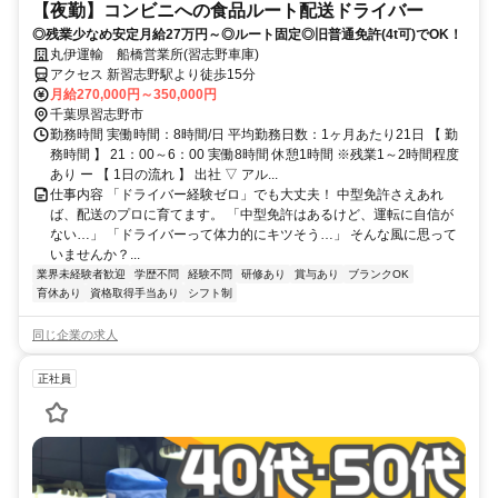
【夜勤】コンビニへの食品ルート配送ドライバー
◎残業少なめ安定月給27万円～◎ルート固定◎旧普通免許(4t可)でOK！
丸伊運輸 船橋営業所(習志野車庫)
アクセス 新習志野駅より徒歩15分
月給270,000円～350,000円
千葉県習志野市
勤務時間 実働時間：8時間/日 平均勤務日数：1ヶ月あたり21日 【 勤
務時間 】 21：00～6：00 実働8時間 休憩1時間 ※残業1～2時間程度
あり ー 【 1日の流れ 】 出社 ▽ アル...
仕事内容 「ドライバー経験ゼロ」でも大丈夫！ 中型免許さえあれ
ば、配送のプロに育てます。 「中型免許はあるけど、運転に自信が
ない…」 「ドライバーって体力的にキツそう…」 そんな風に思って
いませんか？...
業界未経験者歓迎
学歴不問
経験不問
研修あり
賞与あり
ブランクOK
育休あり
資格取得手当あり
シフト制
同じ企業の求人
正社員