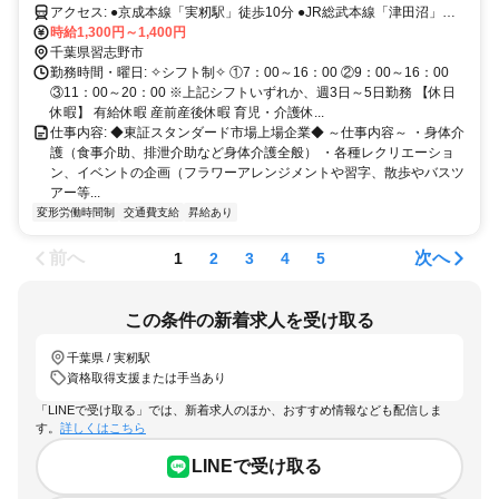
アクセス: ●京成本線「実籾駅」徒歩10分 ●JR総武本線「津田沼」駅
北口より 京成バス5番のりば（津03）乗車約20分 「日大実籾」バス
時給1,300円～1,400円
停下車 徒歩2分（約145ｍ）
千葉県習志野市
勤務時間・曜日: ✧シフト制✧ ①7：00～16：00 ②9：00～16：00
③11：00～20：00 ※上記シフトいずれか、週3日～5日勤務 【休日
休暇】 有給休暇 産前産後休暇 育児・介護休...
仕事内容: ◆東証スタンダード市場上場企業◆ ～仕事内容～ ・身体介
護（食事介助、排泄介助など身体介護全般） ・各種レクリエーショ
ン、イベントの企画（フラワーアレンジメントや習字、散歩やバスツ
アー等...
変形労働時間制
交通費支給
昇給あり
前へ
次へ
1
2
3
4
5
この条件の新着求人を受け取る
千葉県 / 実籾駅
資格取得支援または手当あり
「LINEで受け取る」では、新着求人のほか、おすすめ情報なども配信しま
す。
詳しくはこちら
LINEで受け取る