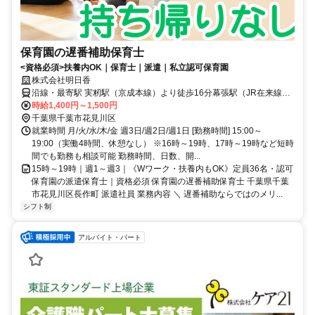
保育園の遅番補助保育士
<資格必須>扶養内OK｜保育士｜派遣｜私立認可保育園
株式会社明日香
沿線・最寄駅 実籾駅（京成本線）より徒歩16分幕張駅（JR在来線）
より徒歩29分京成幕張駅（京成千葉線）より徒歩29分
時給1,400円～1,500円
千葉県千葉市花見川区
就業時間 月/火/水/木/金 週3日/週2日/週1日 [勤務時間] 15:00～
19:00（実働4時間、休憩なし） ※16時～19時、17時～19時など短時
間でも勤務も相談可能 勤務時間、日数、開...
15時～19時｜週1～週3｜《Wワーク・扶養内もOK》定員36名・認可
保育園の派遣保育士｜資格必須 保育園の遅番補助保育士 千葉県千葉
市花見川区長作町 派遣社員 業務内容 ＼ 遅番補助ならではのメリ...
シフト制
アルバイト・パート