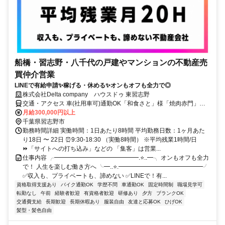
船橋・習志野・八千代の戸建やマンションの不動産売
買仲介営業
LINEで有給申請✨稼げる・休める✨オンもオフも全力で◎
株式会社Delta company ハウスドゥ 東習志野
交通・アクセス 車(社用車可)通勤OK「和食さと」様「焼肉赤門」様
近く
月給300,000円以上
千葉県習志野市
勤務時間詳細 実働時間：1日あたり8時間 平均勤務日数：1ヶ月あた
り18日 〜 22日 ⏰9:30-18:30 （実働8時間） ※平均残業1時間/日
⏩「サイトへの打ち込み」などの 「集客」は営業...
仕事内容 ╭━━━━━━━━━━━━━━.⭐..━╮ オンもオフも全力
で！ 人生を楽しむ働き方へ ╰━..⭐.━━━━━━━━━━━━━━╯
✅収入も、プライベートも、諦めない ✅LINEで！有...
資格取得支援あり
バイク通勤OK
学歴不問
車通勤OK
固定時間制
職場見学可
転勤なし
午前
経験者歓迎
有資格者歓迎
研修あり
夕方
ブランクOK
交通費支給
長期歓迎
長期休暇あり
服装自由
友達と応募OK
ひげOK
髪型・髪色自由