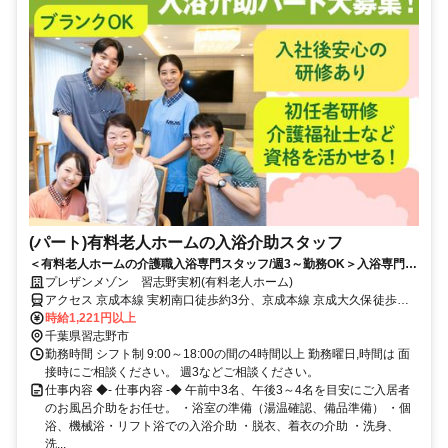
(パート)有料老人ホームの入浴介助スタッフ
＜有料老人ホームの介護職入浴専門スタッフ/週3～勤務OK＞入浴専門な
ので集中して業務ができる。初任者研修以上～応募可能です！
プレザンメゾン 習志野実籾(有料老人ホーム)
アクセス 京成本線 実籾南口徒歩約3分、京成本線 京成大久保徒歩約
28分、京成本線 八千代台西口徒歩約38分 京成本線「実籾」駅から徒
時給1,221円以上
歩約4分
千葉県習志野市
勤務時間 シフト制 9:00～18:00の間の4時間以上 勤務曜日,時間は 面
接時にご相談ください。 週3などご相談ください。
仕事内容 ◆- 仕事内容 -◆ 午前中3名、午後3～4名を目安にご入居者
のお風呂介助をお任せ。 ・浴室の準備（湯温確認、備品準備） ・個
浴、機械浴・リフト浴での入浴介助 ・脱衣、着衣の介助 ・洗身、
洗...