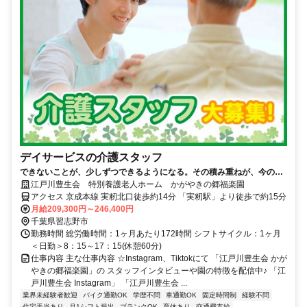
デイサービスの介護スタッフ
できないことが、少しずつできるようになる。その積み重ねが、今の私
をつくっている。
江戸川豊生会 特別養護老人ホーム かがやきの郷福楽園
アクセス 京成本線 実籾北口徒歩約14分 「実籾駅」より徒歩で約15分
月給209,300円～246,400円
千葉県習志野市
勤務時間 総労働時間：1ヶ月あたり172時間 シフトサイクル：1ヶ月
＜日勤＞8：15～17：15(休憩60分)
仕事内容 主な仕事内容 ☆Instagram、Tiktokにて 「江戸川豊生会 かが
やきの郷福楽園」の スタッフインタビューや園の特徴を配信中♪ 「江
戸川豊生会 Instagram」 「江戸川豊生会 ...
業界未経験者歓迎
バイク通勤OK
学歴不問
車通勤OK
固定時間制
経験不問
住宅手当あり
月1シフト提出
ブランクOK
育休あり
交通費支給