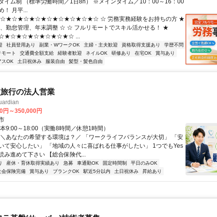
イム制 （標準労働時間／1日8h） ※メインタイム／10：00～16：00
！ 月平...
★☆★☆★☆★☆★☆★☆★☆★☆★☆ ☆ 労務実務経験をお持ちの方 ★
算、勤怠管理、年末調整 ☆ ☆ フルリモートでスキル活かせる！ ★
★☆★☆★☆★☆★☆★☆ ...
迎
社員登用あり
副業・WワークOK
主婦・主夫歓迎
資格取得支援あり
学歴不問
リモート
交通費全額支給
経験者歓迎
ネイルOK
研修あり
在宅OK
賞与あり
アスOK
土日祝休み
服装自由
髪型・髪色自由
員旅行の法人営業
rdian
00円～350,000円
市
本9:00～18:00（実働8時間／休憩1時間）
 ＼あなたの希望する環境は？／ 「ワークライフバランスが大切」 「安
いて安心したい」 「地域の人々に喜ばれる仕事がしたい」 1つでもYes
み進めて下さい 【総合保険代...
り
産休・育休取得実績あり
急募
車通勤OK
固定時間制
平日のみOK
社会保険完備
賞与あり
ブランクOK
駅近5分以内
土日祝休み
昇給あり