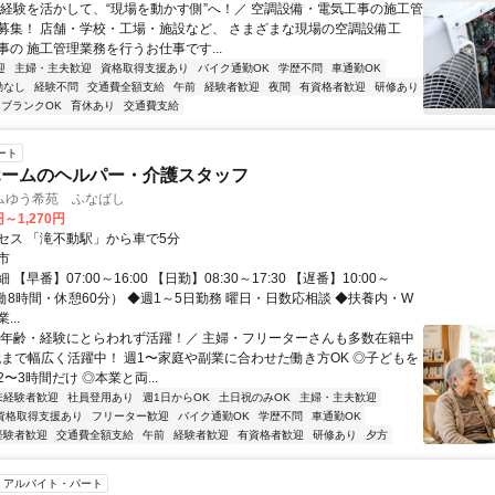
＼経験を活かして、“現場を動かす側”へ！／ 空調設備・電気工事の施工管
募集！ 店舗・学校・工場・施設など、 さまざまな現場の空調設備工
事の 施工管理業務を行うお仕事です...
迎
主婦・主夫歓迎
資格取得支援あり
バイク通勤OK
学歴不問
車通勤OK
勤なし
経験不問
交通費全額支給
午前
経験者歓迎
夜間
有資格者歓迎
研修あり
ブランクOK
育休あり
交通費支給
ート
ホームのヘルパー・介護スタッフ
ムゆう希苑 ふなばし
円～1,270円
セス 「滝不動駅」から車で5分
市
【早番】07:00～16:00 【日勤】08:30～17:30 【遅番】10:00～
（実働8時間・休憩60分） ◆週1～5日勤務 曜日・日数応相談 ◆扶養内・W
..
＼年齢・経験にとらわれず活躍！／ 主婦・フリーターさんも多数在籍中
0代まで幅広く活躍中！ 週1〜家庭や副業に合わせた働き方OK ◎子どもを
〜3時間だけ ◎本業と両...
未経験者歓迎
社員登用あり
週1日からOK
土日祝のみOK
主婦・主夫歓迎
資格取得支援あり
フリーター歓迎
バイク通勤OK
学歴不問
車通勤OK
経験者歓迎
交通費全額支給
午前
経験者歓迎
有資格者歓迎
研修あり
夕方
アルバイト・パート