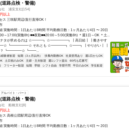
(道路点検・警備)
社 浦安支社[154]
0円以上
セス 三咲駅周辺/直行直帰OK！
市
 実働時間：1日あたり8時間 平均勤務日数：1ヶ月あたり4日 〜 20日
00～17:00(実働8h) ■■夜勤■■20:00～5:00(実働8h) ＊週1日～OK ＊土...
アナタが求めるのは ☆━━━┓ ☆━━━━━┓ ┃高日給┃ ┃働きやす
━☆ ┗━━━━━☆ それとも ☆━━━━┓ ☆━━┓ ┃やりがい┃ ┃
？ ┗━━━━☆ ┗━━...
未経験者歓迎
短期（3ヵ月以内）
扶養内勤務OK
社員登用あり
週1日からOK
K
土日祝のみOK
主婦・主夫歓迎
週1シフト提出
60代も応募可
り
フリーター歓迎
短期
早朝
シフト自由
学歴不問
平日のみOK
学生歓迎
アルバイト・パート
(道路点検・警備)
社 船橋支社[8]
0円以上
セス 高根公団駅周辺/直行直帰OK
市
 実働時間：1日あたり8時間 平均勤務日数：1ヶ月あたり4日 〜 20日