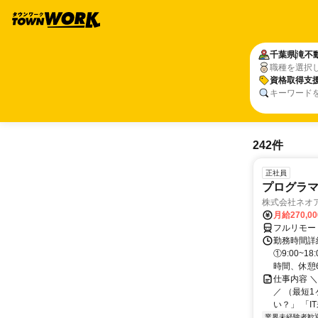
千葉県
滝不
職種を選択
資格取得支
キーワード
242件
正社員
プログラマ
株式会社ネオ
月給270,0
フルリモー
勤務時間詳細
①9:00~
時間、休憩6.
仕事内容 
／ （最短
い？」 「I
業界未経験者歓