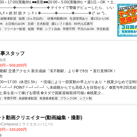
00～17:00(実働8h) ■■夜勤■■20:00～5:00(実働8h) ＊週1日～OK ＊土...
─────✤─────✤─────✤ テイケイで警備デビューしたら、 いい
 ⭐ 絶 対 損 ナ シ !! ⭐ ✤─────✤─────✤─────✤ (*･ω･*)...
未経験者歓迎
短期（3ヵ月以内）
扶養内勤務OK
社員登用あり
週1日からOK
K
土日祝のみOK
主婦・主夫歓迎
週1シフト提出
60代も応募可
り
フリーター歓迎
短期
早朝
シフト自由
学歴不問
平日のみOK
学生歓迎
工事スタッフ
QUE
00円～500,000円
最寄駅 滝不動駅 交通アクセス 新京成線「滝不動駅」より車で6分 ＊直行直帰OK！
市
:00〜17:00（休憩1.5h） ＊現場により一部変動や早上がりあり ＊残業少なめで定
┘─┘─┘ POINT ┘─┘─┘─┘ ＼未経験からでも高収入を目指せる／ ✿賞与年2回支
表と肩を並べて稼げる環境 ✿タダで国家資格取得可能♪ ✿残業少...
り
学歴不問
未経験者歓迎
有資格者歓迎
ブランクOK
シフト制
ート動画クリエイター(動画編集・撮影)
ieCompany(ミライエカンパニー)
00円～320,000円
ト