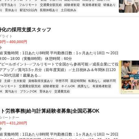
住宅手当あり
フルリモート
交通費全額支給
経験者歓迎
有資格者歓迎
研修あり
り
育休あり
駅近5分以内
長期休暇あり
土日祝休み
特化の採用支援スタッフ
ブライト
00円～400,000円
ト
 実働時間：1日あたり8時間 平均勤務日数：1ヶ月あたり18日 〜 20日
:00～18:00（実働8時間） 休憩時間：60分
-アピールポイント- ✅フルリモートで全国から参画可能 ✅成長企業にて役
アアップ ✅賞与3.5ヶ月分（前年度実績） ✅土日祝休み＆年間休日120
0〜30代活躍！裁量ある...
迎
主婦・主夫歓迎
資格取得支援あり
学歴不問
固定時間制
転勤なし
経験不問
フルリモート
交通費全額支給
経験者歓迎
ネイルOK
残業なし
有資格者歓迎
K
賞与あり
ブランクOK
育休あり
交通費支給
ト労務事務|給与計算経験者募集|全国応募OK
llパートナー
00円～431,200円
ト
 実働時間：1日あたり8時間 平均勤務日数：1ヶ月あたり18日 〜 20日