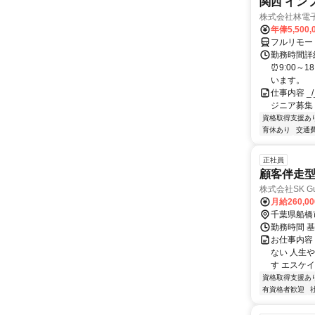
関西 イン
株式会社林電
年俸5,500,
フルリモー
勤務時間詳細
⏰9:00～
います。
仕事内容 _/_
ジニア募集
資格取得支援あ
育休あり
交通
正社員
顧客伴走
株式会社SK Gua
月給260,0
千葉県船橋
勤務時間 基
お仕事内容
ない 人生
す エスケイ
資格取得支援あ
有資格者歓迎