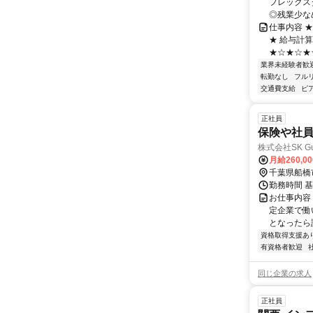
フレックスタ
◎残業少なめ
仕事内容 
★ 給与計
★☆★☆★☆
業界未経験者歓
転勤なし
フル
交通費支給
ピ
正社員
保険や社
株式会社SK Gua
月給260,0
千葉県船橋
勤務時間 基
お仕事内容
定企業で働
となったら読
資格取得支援あ
有資格者歓迎
同じ企業の求人
正社員