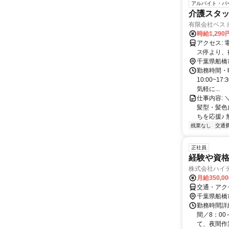
アルバイト・パ
介護スタ
有限会社ベス
時給1,290
アクセス: 電車：新京成線「高根公団駅」より、徒歩５分 バス：「高根公団駅」バ
ス停より、
インターより
千葉県船橋
は無料駐車
勤務時間・曜日
10:00~1
気軽に...
仕事内容: 
髪型・髪色
ちを応援♪ 
残業なし
交通
正社員
経験や資格
株式会社ハイ
月給350,0
交通・アク
千葉県船橋
勤務時間詳
間／8：00
て、夜間作業