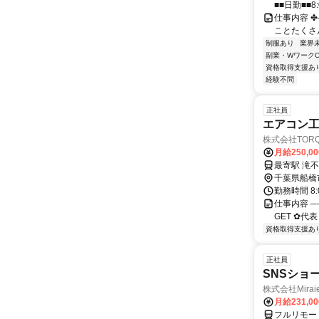
■■日勤■■8:
仕事内容 ✤
ことたくさん!!
制服あり
業界
副業・WワークO
資格取得支援あ
経験不問
正社員
エアコン
株式会社TOR
月給250,0
千葉県船橋
勤務時間 8
仕事内容 ─
GET ✿代
資格取得支援あ
正社員
SNSショ
株式会社Mira
月給231,0
フルリモー