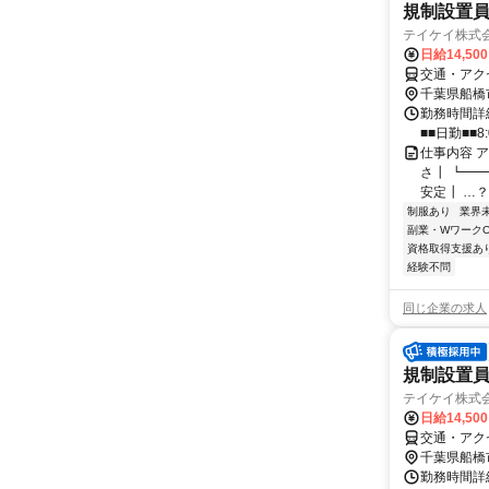
規制設置員
テイケイ株式会
日給14,50
交通・アク
千葉県船橋
勤務時間詳細
■■日勤■■8:
仕事内容 
さ┃ ┗━━
安定┃ …？
制服あり
業界
副業・WワークO
資格取得支援あ
経験不問
同じ企業の求人
規制設置員
テイケイ株式会
日給14,50
交通・アク
千葉県船橋
勤務時間詳細