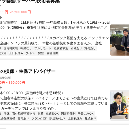
フラ基盤(サーバー)技術者募集
子
000円～6,500,000円
ト
 実働時間：1日あたり8時間 平均勤務日数：1ヶ月あたり19日 〜 20日
18:00（休憩60分） ※案件状況により時間外勤務が 発生する場合がござ
/_/_/_/_/_/_/_/_/_/_/_/_/_/_/_/_/ メガバンク基盤を支える インフラエン
 金融インフラの最前線で、 本物の基盤技術を磨きませんか。 当社...
り
固定時間制
転勤なし
フルリモート
経験者歓迎
研修あり
賞与あり
費支給
土日祝休み
ひげOK
髪型・髪色自由
型の損保・生保アドバイザー
rdian
00円～350,000円
市
本9:00～18:00（実働8時間／休憩1時間）
 ＼顧客伴走型の損保アドバイザー／ ありがとうの言葉だけでは終わら
や事業の節目に一番に頼られる パートナーとしての信頼を重視していま
 ガーディアンでは ノルマや数字の...
り
産休・育休取得実績あり
急募
車通勤OK
固定時間制
平日のみOK
社会保険完備
賞与あり
ブランクOK
駅近5分以内
土日祝休み
昇給あり