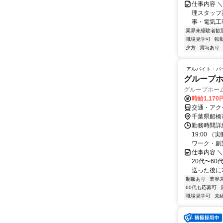
仕事内容 
理スタッフ
事・電気工
業界未経験者歓
職場見学可
転
夕方
賞与あり
アルバイト・パ
グループ
グループホー
時給1,170
交通・アク
千葉県船橋
勤務時間詳細 
19:00 
ワーク・副業.
仕事内容 
20代〜6
送った後に2
制服あり
業界
60代も応募可
職場見学可
未