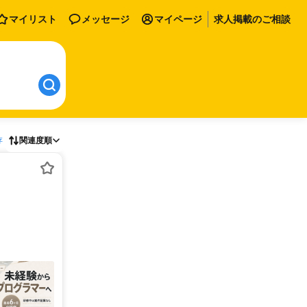
マイリスト
メッセージ
マイページ
求人掲載のご相談
存
関連度順