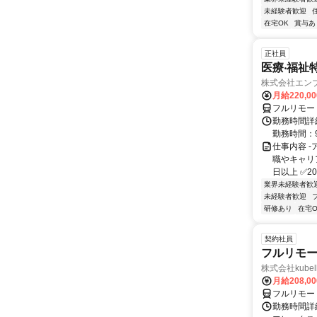
未経験者歓迎
在宅OK
賞与あ
正社員
医療‧福祉
株式会社エン
月給220,0
フルリモー
勤務時間詳細
勤務時間：9
仕事内容 
職やキャリ
日以上 ✅2
業界未経験者歓
未経験者歓迎
研修あり
在宅O
契約社員
フルリモー
株式会社kube
月給208,0
フルリモー
勤務時間詳細