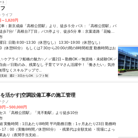
ート
ッフ
トライフ
円～1,820円
徒歩7分/「高根台7丁目」バス停より、徒歩5分 車：京葉道路「花輪」
約15分/東関東自動車堂「谷津船橋」インターより約13分 車通勤の方
市
場を利用できます。
: 日勤 8:00~13:30（休憩なし） 13:30~19:00（休憩なし）
7:30（休憩60分） もしくは7:30から20:00の間の8時間程度 勤務時間はお
＼✨ケアライフ船橋の魅力✨／ ✅週2日～勤務OK ✅無資格・未経験OK ✅
自由 ✅日勤のみ、残業なし 子育てママさん活躍中！「働きたい」気持
無理なくスキルアップで...
費支給
週2・3日からOK
シフト制
を活かす|空調設備工事の施工管理
テクノ
00円～500,000円
セス 「高根公団駅」「滝不動駅」より徒歩10分
市
細 実働時間：1日あたり8時間 平均勤務日数：1ヶ月あたり23日 勤務時
～17：00（実働8時間／休憩60分） ・残業代は全額支給 ・現場によっ
あり（夜間手当支給...