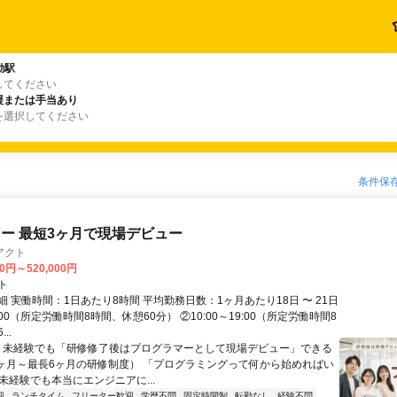
動駅
してください
援または手当あり
を選択してください
条件保
ー 最短3ヶ月で現場デビュー
アクト
00円～520,000円
ト
 実働時間：1日あたり8時間 平均勤務日数：1ヶ月あたり18日 〜 21日
18:00（所定労働時間8時間、休憩60分） ②10:00～19:00（所定労働時間8
..
＼ 未経験でも「研修修了後はプログラマーとして現場デビュー」できる
1ヶ月～最長6ヶ月の研修制度） 「プログラミングって何から始めればい
T未経験でも本当にエンジニアに...
迎
ランチタイム
フリーター歓迎
学歴不問
固定時間制
転勤なし
経験不問